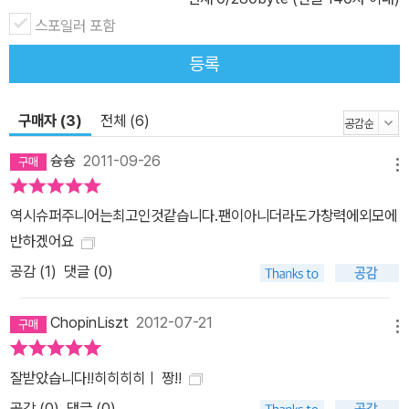
스포일러 포함
등록
구매자 (3)
전체 (6)
슝슝
2011-09-26
메뉴
역시슈퍼주니어는최고인것같습니다.팬이아니더라도가창력에외모에
반하겠어요
공감 (
1
)
댓글 (0)
ChopinLiszt
2012-07-21
메뉴
잘받았습니다!!히히히히ㅣ 짱!!
공감 (
0
)
댓글 (0)