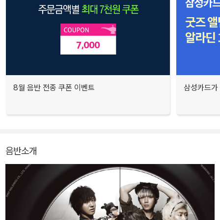
8월 음반 전종 쿠폰 이벤트
삼성카드가 
음반소개