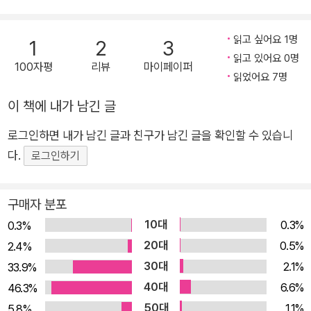
태어난 걸 알고 기겁을 했어요. 날개 돋친 영웅이 태어났는데 왜
큰일이 났다고 하는 걸까요? 그 소문을 들은 임금은 왜 우투리를
읽고 싶어요 1명
1
2
3
잡으려고 하는 걸까요? 자기를 잡으러 오는 군사들과 용감하게
읽고 있어요 0명
100자평
리뷰
마이페이퍼
맞서는 우투리. 우투리의 앞날은 과연 어떻게 되는 걸까요? 그림
읽었어요 7명
책으로는 처음 만나는 《아기장수 우투리》 아기장수 이야기는
이 책에 내가 남긴 글
“잘 살았더란다”로 끝맺지 못하는 몇 안 되는 슬픈 옛이야기 가
운데 하나입니다. 나쁜 임금과 벼슬아치들이 백성들을 괴롭히던
로그인하면 내가 남긴 글과 친구가 남긴 글을 확인할 수 있습니
때, 우투리라는 영웅이 태어나 임금과 맞서 싸워 살기 좋은 세상
다.
로그인하기
을 만들려고 하지만 온갖 어려움을 겪은 뒤 결국 죽음에 이른다는
이야기지요. 백성들이 바라던 영웅인 우투리와 백성들을 괴롭히
구매자 분포
는 임금이 팽팽하게 맞서면서, 간발의 차로 패배하게 되는 영웅의
10대
0.3%
0.3%
이야기가 아슬아슬하고 긴장감 있게 펼쳐집니다. 이렇게 《아기장
20대
0.5%
2.4%
수 우투리》는 이야기를 듣는 아이들에게 “그 다음은 어떻게 될
30대
2.1%
33.9%
까?” 혹은 “이렇게 되지 않을까?” 하는 기대감을 갖게 합니다.
40대
6.6%
46.3%
입말을 살린 생생한 글과 볼거리 가득한 그림은 우투리 옛이야기
50대
1.1%
5.8%