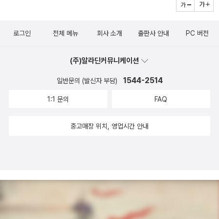
는지 전혀 감이 오지 않아이 책의 내용이 무지 궁금합니다. 빨간
색같네요.아이들과 함께 보아도 좋고 오래오래 소장하고픈맘이
락커 또한 피를 연상시키는 듯 해 보이고....어떤 기막힌 이야기가
생길 듯 합니다.2. 책 벌레 릴리의 모험상상 그림책 학교 시리즈
쓰여 있을지 만나고 싶어지네요. 일본에서 1500만부 판매를 올
로그인
전체 메뉴
회사 소개
출판사 안내
PC 버전
2권. 책 읽기를 무척 좋아해서 항상 책에 파묻혀 사는 '책벌레 릴
린 <우리들 시리즈>를 탄생시킨 그 소설이라고 합니다.어느 날,
리'와 책 읽기는 싫어하지만 밖에 나가 신나게 노는 즐거움을 아
중학교 한 반의 남자아이들이 모두 사라지고 그 아이들은 어른들
(주)알라딘커뮤니케이션
는 '말괄량이 밀리'. 서로 다른 성향을 가진 두 아이가 함께 어울려
의 위선에 대항하는해방구를 설치하고 어른들과 대치한다고 합
1544-2514
놀면서 세상에서 제일 친한 친구가 되고, 그 과정을 통해 책 읽기
일반문의 (발신자 부담)
니다.무엇이그 아이들을 해방구를 설치하고 어른들과 대치하게
와 바깥에서는 노는 것 모두 즐겁고 신나는 모험이라는 사실을 깨
1:1 문의
FAQ
만들었는지,그리하여 그 7일간의 전쟁은어떤 결과를 낳았는
닫게 한다. (알라딘 책소개에서)우리 아이들은 책읽기가 좋아?
지..... 만화 같은 그림이 인상적인 책이네요.OECD 국가 중에서
나가 노는게 좋아? 물으면 10에9번은 나가 노는게 좋다고 할거
중고매장 위치, 영업시간 안내
학생들의 행복지수 가장 낮다는우리 나라의 학생들도 이와 같이
에요. 하지만 책읽기도 나가 노는거 못지 않게 좋아한답니다.바깥
해방구를 선포하고 자신들만의 세계를 구축하고 싶지는 않을까
놀이 뿐만 아니라 책읽기를 통해 모험을 만드는 아이들의 이야
요?우리 나라 학생들 너무 불쌍하지 않나요? 잠시나마 이책을 통
기,, 웬지 신날거 같은 예감이 드는데요?!^^3. 가면 쓴 사자웃음
하여 일상에서탈출을 해 보는 건 어떨까요?
은 서로에 대한 존중과 따뜻한 마음을 전달하는 최고의 선물임을
알려주는 그림책이다. 주인공 아기 사자는 누구나가 생각하는 위
엄있고, 용감한 사자의 이미지와는 다른 웃음 가득한 얼굴로 사바