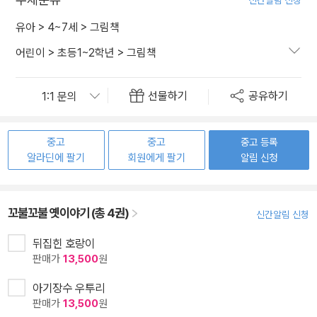
신간알림 신청
유아
>
4~7세
>
그림책
어린이
>
초등1~2학년
>
그림책
선물하기
공유하기
중고
중고
중고 등록
알라딘에 팔기
회원에게 팔기
알림 신청
꼬불꼬불 옛이야기 (총 4권)
신간알림 신청
뒤집힌 호랑이
판매가
13,500
원
아기장수 우투리
판매가
13,500
원