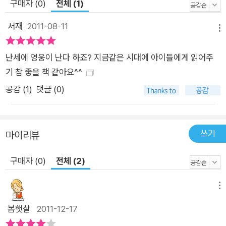
구매자 (0)
전체 (1)
들의 바람을 뜻하는 것입니다. 한번 사라져서 영영 나타나지 못하
는 ‘죽은 꿈’이 아니라, 언젠가는 다시 나타날 것이라는 믿음과 함
서재
2011-08-11
메뉴
께 ‘살아 있는 꿈’으로 백성들 마음속에 오랫동안 간직되어 있는
것이지요. 화가 특유의 신비로운 색감과 힘 있는 그림으로 완성된
난세에 영웅이 난다 하죠? 지금같은 시대에 아이들에게 읽어주
영웅 이야기 이 책은 서선미 화가의 첫 번째 그림책으로 전작 《범
기 참 좋을 책 같아요^^
아이》에서 보여 준 개성 있는 그림과 독특한 색감을 《아기장수
공감 (
1
)
댓글 (0)
우투리》에서 더욱 힘차고 강렬하게 표현했습니다. 영웅의 탄생과
비범함이 감도는 공간 배경을 독특한 색감으로 표현해 이야기 내
내 신비로운 분위기를 자아내며, 주인공의 생김새와 몸짓에 당당
쓰기
마이리뷰
한 기운을 불어넣어 작지만 힘 있는 영웅의 모습을 잘 그려 냈습
니다. 또한 살아 움직이는 듯한 여러 인물들은 이야기의 긴장감을
구매자 (0)
전체 (2)
더욱 높여 줍니다. 인물 하나하나에 말을 걸고, 그림 하나하나에
이야기를 담으려 한 작가의 오랜 노력이 빛을 발하는 작품입니다.
메뉴
봄햇살
2011-12-17