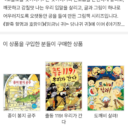
깨끗하고 감칠맛 나는 우리 입말을 살리고, 글과 그림이 하나로
어우러지도록 오랫동안 공을 들여 만든 그림책 시리즈입니다.
《팥죽 할멈과 호랑이》《임금님 귀는 당나귀 귀》에 이어 《아기장
수 우투리》가 새로 나왔습니다. 서선미 선생님의 섬세하고 힘찬
그림과 서정오 선생님의 긴장감 넘치는 글이 만나, 어지러운 세상
이 상품을 구입한 분들이 구매한 상품
을 바로잡을 영웅을 기다리는 백성들의 바람을 아름답게 그려냈
습니다. ‘아기장수 우투리’는 우리 나라 곳곳에 전해 오는 슬픈 전
설 가운데 하나입니다. 영웅이 태어나 온갖 어려움을 겪은 끝에
죽음에 이르는 과정을 보여 주지만, 그 죽음은 끝이 아니라 새로
운 시작임을 이야기는 말해 줍니다. 이야기를 읽으면서 우리는 백
성들의 꿈과 좌절, 그 좌절을 딛고 일어서는 또 다른 희망을 보게
될 것입니다. -서정오 “아이고, 큰일 났네. 우리 아기가 영웅일
세!” 어느 두메산골에 ‘우투리’라는 아기가 태어났어요. 근데 우
투리가 어렸을 때부터 하는 짓이 달라요. 가만 보니, 겨드랑이에
종이 봉지 공주
출동 119! 우리가 간
도깨비 살려!
다
날개가 달려 훨훨 날아다니지 뭐예요? 어머니 아버지는 영웅이