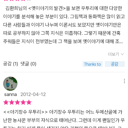
김환희님의 <옛이야기의 발견>을 보면 우투리에 대한 다양한
이야기를 분석해 놓은 부분이 있다. 그림책과 동화책은 많이 읽고
다른 사람들과 이야기 나누며 이론서도 보았지만 옛이야기만은
따로 공부하지 않아 그쪽 지식은 미흡하다. 그렇기 때문에 간혹
주워들은 지식이 전부였는데 그 책을 보며 옛이야기에 대해 조금
알게 되었다. 전에도 우투리에 대한 이야기는 읽었지만 별 생각없
더보기
이 읽기만 했기 때문에 무슨 의미가 있는지, 어떻게 다른지 몰랐
공감 (
1
)
댓글 (0)
다. 지금도 안다고 말할 자신은 없지만 그래도 우투리에 대한 글
을 읽었다고 다른 때보다 좀 더 자세히 보게 된다. 옛이야기에는
삶의 다양한 모습이 들어있고 지혜가 들어있으며 때로는 사회상
메뉴
이 들어있다. 지배자와 피지배자의 기본적인 매커니즘은 언제나
sanna
2012-04-12
비슷하기 때문에 그런 것을 표현한 이야기는 오래도록 살아남는
것일 게다. 항상 어려운 시절에는 영웅을 기대한다. 피지배자들은
<<아기장수 우투리>> 아기장수 우투리는 어느 두메산골에 가
영웅을 기다리는 반면 지배자는 그것을 극도로 경계한다. 그러니
난한 농사꾼 부부의 자식으로 태어난다. 그런데 이게 왠일인가 우
까 우투리도 그러한 시절에 영웅의 운명을 타고난 인물이다. 태