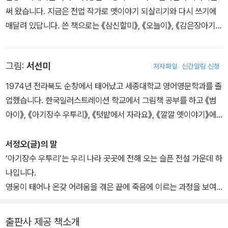
써 왔습니다. 지금은 전업 작가로 옛이야기 되살리기와 다시 쓰기에
매달려 있답니다. 쓴 책으로는 《삼신할미》, 《오늘이》, 《감은장아기》,
《옛이야기 들려주기》, 《옛이야기 보따리》, 《서정오의 우리 옛이야기
백 가지》 등이 있습니다.
그림:
서선미
저자파일
신간알림 신청
1974년 전라북도 순창에서 태어났고 세종대학교 영어영문학과를 졸
업했습니다. 한국일러스트레이션 학교에서 그림책 공부를 하고 《범
아이》, 《아기장수 우투리》, 《텃밭에서 자라요》, 《깔깔 옛이야기》에
그림을 그렸습니다.
서정오(글)의 말
‘아기장수 우투리’는 우리 나라 곳곳에 전해 오는 슬픈 전설 가운데 하
나입니다.
영웅이 태어나 온갖 어려움을 겪은 끝에 죽음에 이르는 과정을 보여
주지만,
그 죽음은 끝이 아니라 새로운 시작임을 이야기는 말해 줍니다.
출판사 제공 책소개