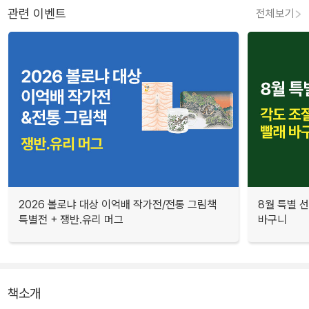
관련 이벤트
전체보기
2026 볼로냐 대상 이억배 작가전/전통 그림책
8월 특별 선
특별전 + 쟁반.유리 머그
바구니
책소개