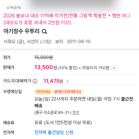
소득공제
2026 볼로냐 대상 이억배 작가전/전통 그림책 특별전 + 쟁반.머그
(대상도서 포함 국내서 2만원 이상)
아기장수 우투리
서정오
(글),
서선미
(그림)
보리
2011-08-10
정가
15,000원
13,500
판매가
원
(10% 할인) +
마일리지 750원
11,475
카드최대혜택가
원
수령예상일
양탄자배송
썬데이 EXPRESS
오늘(일) 22시까지 주문하면 내일(월) 아침 7시
출근전
배송
(중구 서소문로 89-31 )
변경
배송료
유료 (도서 1만5천원 이상 무료)
전자책
전자책 출간알림 신청