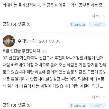
이야기보다 더 오래 살아남았는지도 모르겠다. 이것이 바로 현실
들이 말을 타고 나왔다. 그러나 삼년에서 하루가 모잘라 수많은
학예회는 몰개성적이다. 지금은 아이들과 역사 공부를 하는 중이
이니까. 그러면서 언젠가는 영웅이 다시 나타날 거라는 희망을 갖
병사들은 모래처럼 스르르 녹아 살아지고 만다. 군사들이 쏜 화살
라 역사 동화 [마법의 두루마리]를 읽어주고 있지만 그래도 짬짬
고 오늘을 사는 것이겠지. 옛이야기는 어떤 식의 그림이 마음이
더보기
이 우투리의 갑옷을 뚫고 들어가 우투리는 힘없이 쓰러지고 만다.
이 읽어주거나 교과에 활용하기엔 그림책만한 것이 없다. 1. 국어
가는지 잘 모르겠다. 어떤 때는 그냥 글만 있어서 독자가 상상하
공감 (
5
)
댓글 (0)
어머니가 먹은 콩알 하나의 공간이 우투리의 목숨을 앗아가고 만
시간 우리말 표기법을 가르치면서 읽어준 책들. 단원 도입을 위
며 읽는 게 더 좋을 것 같긴 한데 어린 아이들에게는 그림책이 읽
것이다. 사흘 밤낮을 슬피 울던 용마는 죽은 우투리를 입에 물고
해 시작하며 읽어주고는 예고 없이 2인1조로 받아쓰기 시험을 보
어주기 훨씬 좋으니 말이다. 대신 비슷한 이야기라도 다양한 그
산비탈 아래 있는 연못 속으로 풍덩 뛰어든다.어딘가에서 말 우는
게 했더니 다 맞은 팀이 한 팀도 없더라는......덕분에 맞춤법 교육
수퍼남매맘
2011-09-06
메뉴
림을 만나게 해주면 아이들 스스로 여러 그림을 보며 자기만의 그
소리가 들리면 백성들은 아기장수 우투리가 어딘가에 살아서 자
에 대한 동기 부여가 되었지만 요즘 아이들 참 맞춤법 많이 틀린
림을 그리지 않을까라는 기대를 해본다.
8월 신간을 추천합니다.
기들을 구원해 줄 것이라고 믿으며 살아간다. <아기장수 우투리
다는 생각에 씁쓸하기도 했다. 그와는 별도로 이 책에 등장하
9기신간평가단마지막 신간도서 추천이라니? 정말 세월이 번개
>는 전라도 지방에 전해 내려오는 슬픈 전설이다. 주인공 우투리
는 '엄마'가 우리 옛이야기속의 엄마의 모습과 많이 달라 신선하
처럼 빠르네요.아침 저녁으로 불어 오는 바람은 가을 향기를 잔뜩
는 끝내 제 뜻을 펼치지 못하고 죽었지만 그를 기다리는 사람들은
면서도 아이들의 공분을 샀다. 엄마는 왜 그랬을까???? 표지
품고 있습니다.파란 하늘에 흩어져 있는 솜뭉치 같은 구름이 콧노
희망을 버리지 않고 또다른 우투리가 나타나 세상을 바꾸고 자기
가 노래서 금방이 금은방이라고 생각했지만 그게 아니라 '잠시'의
래를 흥얼거리게 만듭니다.살랑살랑 부는 바람 덕분에 바야흐로
들을 구원해 줄 것이라는 믿음과 희망을 버리지 않았다는 것이다.
뜻이었다는^^;; 이 책은 '안/ 않', '되/돼'를 배운 정리 단계에서 그
책 읽기가 더 흥이 나는 계절이 되었습니다.이런 계절이 되면 평
아기 장수 우투리의 결말은 슬프게 끝이 난다. 모든 이야기가 즐
부분을 플래그잇으로 가리고 맞혀보게 하며 읽어줬는데, 여유가
소에 책 읽기를 즐겨 하지 않던 사람들도 한 번쯤 책을 손에 들고
겁게 끝나면 좋겠지만, 슬픈 결말을 통해서 아이들이 느낄 수 있
생긴 토끼의 모습에 아이들도 잠시 자신을 돌아보게 되었다. 나
더보기
싶어하죠.항상 그렇지만 5개만 고르는 게 가장 어렵습니다.일단
는 눈물의 의미가 주인공를 향한 사랑의 마음이라는 것을 느끼게
역시도. 너무 바쁜 일상이다. 2. 말 그대로 짬이 나서 읽어 준 그
공감 (
0
)
댓글 (0)
보고 싶은 책을 다 골라 놓고 추리고 추려서 5개를 최종적으로 남