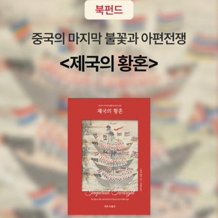
나의 동물들과 친하게 지내는 사자이다. 아빠 사자는 그런 아기
사자가 못마땅해서 무시무시한 가면을 만들어 아빠가 원하는 사
자로 바꾸어 놓는데…. (알라딘 책소개에서)책소개글을 보면서
웬지 뜨끔!해지는건 뭘까요?이랬으면,, 저랬으면.. 아이를 그대로
봐주지 못하고 엄마의 바램은 이것저것 많아지네요.아이들에게
도 좋지만 부모님이 함께 보면 좋겠다는 생각이 드는 책입니다.가
면 뒤에 숨은웃음 많은 아기 사자의 모습이 궁금하군요.4. 아기장
수 우투리옛이야기의 본모습을 온전하게 살리고, 깨끗하고 감칠
맛 나는 우리 입말을 살려 글과 그림이 하나로 어우러지도록 만든
'꼬불꼬불 옛이야기' 시리즈. <아기장수 우투리>에서는 어지러
운 세상을 바로잡을 영웅을 기다리는 백성들의 바람을 그리고 있
다. 입말을 살린 생생한 글과 볼거리 가득한 그림은 우투리 옛이
야기가 가진 특유의 재미를 잘 살려 준다. (알라딘 책소개에서)얼
마전 서정오 선생님이 쓴 전래동화를 읽으며 우리 옛이야기다움
이 절실히 와닿아 선생님의 다른 책을 읽어봐야지 하던 차, 눈에
띈 책이에요.대개 전래동화는 비슷한 내용으로 다른 이야기글이