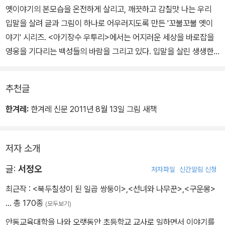
옛이야기의 본모습을 온전하게 살리고, 깨끗하고 감칠맛 나는 우리
입말을 살려 글과 그림이 하나로 어우러지도록 만든 '꼬불꼬불 옛이
야기' 시리즈. <아기장수 우투리>에서는 어지러운 세상을 바로잡을
영웅을 기다리는 백성들의 바람을 그리고 있다. 입말을 살린 생생한
글과 볼거리 가득한 그림은 우투리 옛이야기가 가진 특유의 재미를
잘 살려 준다.
추천글
나쁜 임금과 벼슬아치들이 백성들을 괴롭히던 때, 우투리라는 영웅이
한겨레:
한겨레 신문 2011년 8월 13일 그림 새책
태어나 임금과 맞서 싸워 살기 좋은 세상을 만들려고 하지만 온갖 어
려움을 겪은 뒤 결국 죽음에 이른다는 이야기다. 백성들이 바라던 영
저자 소개
웅인 우투리와 백성들을 괴롭히는 임금이 팽팽하게 맞서면서, 간발의
차로 패배하게 되는 영웅의 이야기가 아슬아슬하고 긴장감 있게 펼쳐
글:
서정오
저자파일
신간알림 신청
진다.
최근작 :
<북두칠성이 된 일곱 쌍둥이>
,
<선녀와 나무꾼>
,
<구운몽>
… 총 170종
(모두보기)
안동교육대학을 나와 오랫동안 초등학교 교사로 일하면서 이야기를