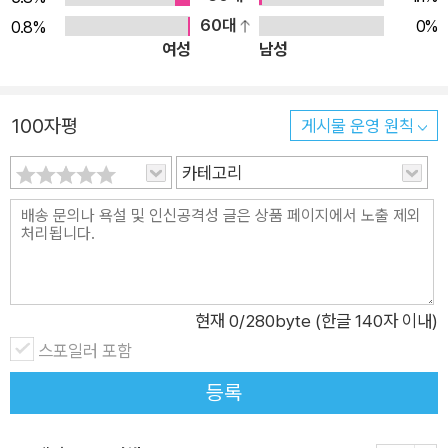
가 가진 특유의 재미를 잘 살려 줍니다. ‘비범한 영웅 이야기’ 속
60대
0%
0.8%
에 담긴 ‘평범한 백성들의 바람’ 옛이야기 속에서는 앞으로 생길
여성
남성
일을 알려 주거나 중요한 의미를 담은 상징들이 많이 나옵니다.
이 책에서는 우투리가 겪을 앞날을 넌지시 알려 주거나 백성들의
바람을 담은 여러 가지 상징들이 나오지요. 우투리가 콩으로 만든
100자평
게시물 운영 원칙
갑옷은 아무리 많은 화살이 날아와도 닿기만 하면 툭툭 부러뜨립
카테고리
니다. 여기서 나오는 콩은 백성들의 소중한 곡식이에요. 우투리가
죽은 뒤에 같이 묻어 준 좁쌀, 메밀, 팥이 바위 속에서 병사가 되
고, 말이 되고, 투구가 되어 우투리와 함께 있는 것도, 우투리를
돕는 힘의 근원이 바로 백성들에게 있음을 알려 줍니다. 하지만
우투리는 콩 한 알이 모자라 못 가린 자리에 화살을 맞아 죽고, 삼
년에서 딱 하루 모자라는 날, 임금이 우투리가 묻힌 바위를 깨는
현재
0
/280byte (한글 140자 이내)
바람에 뜻을 이루지 못하고 또다시 죽게 됩니다. 이러한 결말에서
스포일러 포함
는 끝내 맺힌 한을 풀지 못하는 백성들의 안타까운 마음을 만날
등록
수 있습니다. 그렇다면 베어도 베어도 다시 돋아나는 억새풀은 무
엇을 뜻하는 걸까요? 그것은 밟혀도 밟혀도 다시 일어서는 백성