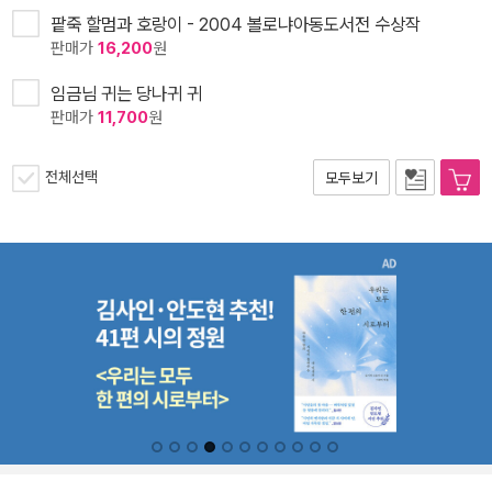
팥죽 할멈과 호랑이 - 2004 볼로냐아동도서전 수상작
판매가
16,200
원
임금님 귀는 당나귀 귀
판매가
11,700
원
전체선택
모두보기