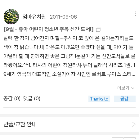
해준다. 책을 통해 자신의 감정을 표현 할 수 있는 것도 중요하다
림책 경상도 출신의 리얼 사투리를 백분 활용하여 읽어준 그림
기는 방법을 택하고 있습니다.그럼 지금부터 끝까지 남은 책을 소
는 것이다. 그리고 이 야기를 통해서 우리 아이들도 힘들지만 자
책 메리. 아이들은 동네 개들의 이름이 모두 '메리'라는 것에 자기
개해 보도록 하죠.일단 겉표지의 느낌이 강렬하고, 모나리자 그림
엄마유치원
2011-09-06
메뉴
신의 꿈을 키워 누군가에게 희망을 줄 수 있는 꿈을 키워 가길 바
할머니댁 개 이름까지 그렇다며 공감을 했다. 메리 아니면 해피
을 도둑 맞은 실화를 바탕으로 쓰여진책이라눈길이 갔습니다. 그
래본다.
[9월 - 유아 어린이 청소년 주목 신간 도서!]
지.... 새끼 개 세 마리를 모두 주고 났을 때 아이들은 너무 속상해
런데 책 설명을 보니 바로 이 책의 글을 쓴 사람이 바로< 그 집 이
달력 한 장이 넘어간지 며칠~추석이 코 앞에 온 걸아는지하늘도
했다. 특히 동물을 유난히 좋아하는 아이들이 할머니를 원망하기
야기>의작가 존 패트릭 루이스 이네요. < 그 집 이야기> 책 무지
색이 참 맑습니다.내 마음도 이랬으면 좋겠다 싶을 때,,아이가 놀
도 하였다. 메리든 사람이든 대상에게 공감하는 것, 그게 내가 올
좋아하거든요. 글도 그림도 정말 멋진작품입니다. 그 책의저자라
아달라 할 때 함께하면 좋은 그림책!눈길이 가는 신간도서들로 골
해 가장 공을 들인 부분이라 그 모습이 참 예뻤다. 3. 현장학습후
면 분명 실망하지 않을 이야기일 거라고 생각합니다.책 소개를 보
라봤어요.^^1. 타샤의 어린이 정원타샤 튜더 클래식 시리즈 1권. 1
에 읽어준 그림책들현장학습 코스에 서울역사박물관이 있다보니
니모나리자를 훔친 도둑의 입장에서이야기가 전개된다고 하니
9세기 영국의 대표적인 소설가이자 시인인 로버트 루이스 스티
역사 지식 그림책 몇 권을 읽어줬다. 아이들에게 읽어주기엔 [서
그 도둑은독자에게 어떤 이야기를 들려줄지 궁금합니다. 꼭 만나
븐슨이 쓴 66편의 주옥같은 동시에 타샤 튜더의 서정성 넘치는
울 이야기]가 좋았고 구체적 자료로 보기엔 [한양1770년]이 좋
고 싶네요.행복한 결말로 끝나지 않은 옛이야기 중의 하나라는 것
더보기
아름다운 수채화가 곁들여진 동시 그림책이다. 로버트 스티븐슨
았다.
이 제 마음을 사로잡았습니다.옛날 이야기는 거의 대부분 ' ~~
공감 (
0
)
댓글 (0)
이 표현한 환상과 모험 가득한 어린이의 놀이 세계를, 탸샤 튜더
행복하게 살았더라' 로 끝나잖아요.일단 평범하지 않을 것 같아서
는 따사로운 색감으로 생생하게 그려내고 있다.(알라딘 책소개에
점수를 후하게 줬습니다.또한 서정오 님의 입말은 정말 구수하기
서)타샤튜더! 이름은 많이 들었지만 그녀의 책은 아직 읽어보지
로 유명하기에더 말할 것도 없이 이 책이 읽고 싶어졌습니다.나의
반품/교환 안내
못했습니다. 소개글을 읽으며 그녀의 삶이, 그녀의 정원과 그림이
빈약한 상상력으로는 죽은 개와 미식축구 선수가 무슨 관련이 있
궁금합니다. 동시와 어우러진 그녀의 수채화들,, 꼭 지금의 하늘