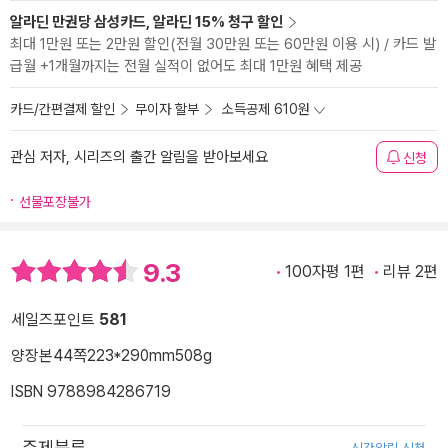
알라딘 만권당 삼성카드, 알라딘 15% 청구 할인
최대 1만원 또는 2만원 할인(전월 30만원 또는 60만원 이용 시) / 카드 발
급월 +1개월까지는 전월 실적이 없어도 최대 1만원 혜택 제공
카드/간편결제 할인
무이자 할부
소득공제 610원
관심 저자, 시리즈의 출간 알림을 받아보세요
신청
선물포장불가
9.3
100자평 1편
리뷰 2편
세일즈포인트
581
양장본
44쪽
223*290mm
508g
ISBN 9788984286719
주제분류