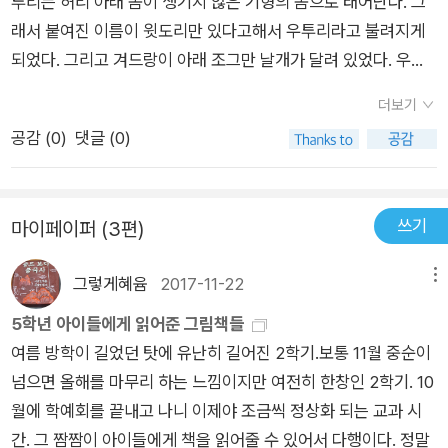
투리는 허리 아래 몸이 생기지 않은 기형의 몸으로 태어난다. 그
어나는 것부터 범상치 않다. 가위로 탯줄을 자를 수 없어서 억새
래서 붙여진 이름이 윗도리만 있다고해서 우투리라고 불려지게
풀로 잘라야 한다거나 다른 아이들보다 자라는 속도도 다르다. 게
되었다. 그리고 겨드랑이 아래 조그만 날개가 달려 있었다. 우투
다가 날개가 있어서 어디든 갈 수 있으니 평범한 아이는 절대 아
리가 태어난 시대는 임금과 벼슬아치들이 백성들을 종부리던 부
니다. 우투리 부모님은 영웅이 태어났다고 좋아하는 것이 아니라
더보기
리던 시기였다. 사람들은 언제라도 영웅이 나타나 자기들을 구원
오히려 해를 당할까봐 걱정해서 산속에 들어가 숨어지낸다. 만약
공감 (
0
)
댓글 (0)
에 주기를 기다리고 있었다. 영웅이 태어났다는 소문이 온 나라에
우투리가 지배계급의 아들이었다면 대대적으로 영웅 대접을 받
퍼져 우투리를 죽이려는 무리들이 나타났다. 영리한 우투리는 어
으며 귀하게 자라겠지만 원래 평범한 백성 집에서 나와야 이야기
머니에게 콩 한 말을 볶아달라고 한다. 그런데 어머니가 콩을 볶
가 되는 법이다. 기존의 우투리와 기본 서사는 동일하지만 미시
쓰기
마이페이퍼 (3편)
다가 생각 없이 콩알 하나를 먹는다. 훗날 콩 한 알로 인해 커다란
적인 부분에서는 약간 다르다. 특히 우투리의 특이점이나 숨어 있
불행이 찾아오게 된다. 그리고 훗날 자기가 죽거든 뒷산 바위 밑
는 곳을 대라는 관리의 말에 대응하는 태도가 이야기마다 다른데
그렇게혜윰
2017-11-22
메뉴
에 자기를 묻고 좁쌀 서 말 , 메밀 서 말, 팥 서 말을 같이 묻어달라
여기서는 엄마가 비단과 곡식에 눈이 멀어 말해준다. 뭐, 이런 엄
고 얘기한다. 그 뒤 삼년 동안 자신이 묻힌 곳을 절대 누구에게도
5학년 아이들에게 읽어준 그림책들
마가 다 있나 싶지만 워낙 궁핍하게 살았기 때문에 그럴 수도 있
말하지 말라고 당부한다. 그러나 어머니는 모진 고문을 당하고 자
여름 방학이 길었던 탓에 유난히 길어진 2학기.보통 11월 중순이
겠다. 어쩌면 인간의 본성을 꼬집는 것일지도 모르고. 영웅이 날
기도 모르게 우투리가 묻힌 곳을 얘기하고만다. 군사들을 이끌고
넘으면 올해를 마무리 하는 느낌이지만 여전히 한창인 2학기. 10
뻔 하지만 하루가 모자라 우투리는 그만 뜻을 이루지 못하고 죽는
뒷산으로 올라간 무리들은 바위 주변에 있던 억새를 꺾어 바위를
월에 학예회를 끝내고 나니 이제야 조금씩 정상화 되는 교과 시
안타까운 이야기. 안타깝기 때문에 영웅이 되어 나라를 바꿨다는
내리쳤다. 바위 속에서 장수가 되어 나타난 우투리와 수많은 군사
간. 그 짬짬이 아이들에게 책을 읽어줄 수 있어서 다행이다. 정말