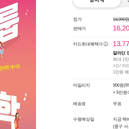
정가
18,000
16,2
판매가
13,7
카드최대혜택가
알라딘 
최대 1만
시) / 
1만원 
마일리지
900원(5
+ 5만원
배송료
무료
수령예상일
지금 택배
(중구 서