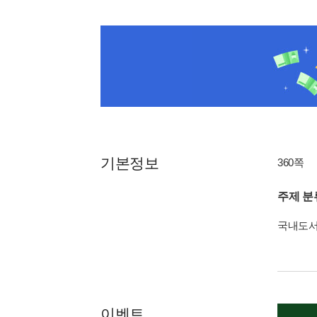
기본정보
360쪽
주제 분
국내도
이벤트