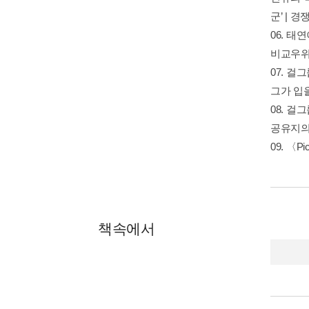
군’ | 
06. 태
비교우위
07. 걸
그가 입을
08. 걸
공유지의 
09. 〈
책속에서
P. 6
모든 것
히 소녀
습니다.