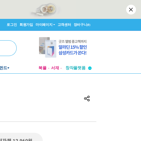
로그인
회원가입
마이페이지
고객센터
장바구니
(0)
투비컨티뉴드
펀드
북플
서재
창작플랫폼
투비컨티뉴드