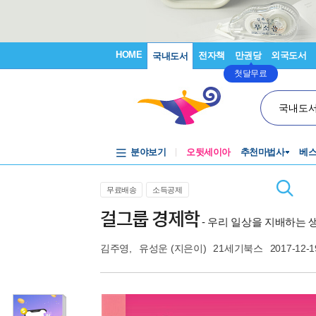
HOME
전자책
만권당
외국도서
국내도서
첫달무료
국내도
분야보기
오뒷세이아
추천마법사
베
무료배송
소득공제
걸그룹 경제학
- 우리 일상을 지배하는
김주영
,
유성운
(지은이)
21세기북스
2017-12-1