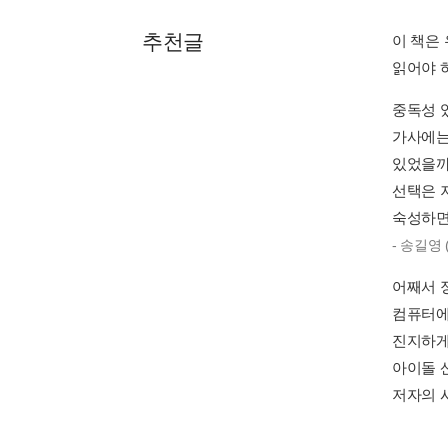
P. 38
2세대 걸
걸스데이-
자리를 
- 걸그룹도
P. 82
걸그룹에
가 없는
이득이다.
P. 107
지프의 
가 나왔
면 가장 
P. 146
새 음반