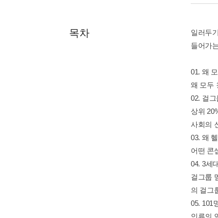
목차
일러두기 
들어가는
01. 왜
왜 모두 
02. 걸
상위 20
사회의 
03. 왜
어떤 콘
04. 3
걸그룹 멤
의 걸그
05. 1
인류의 역