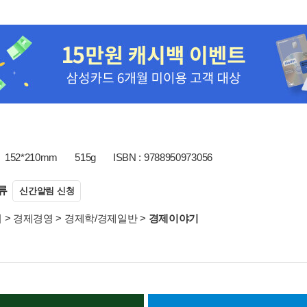
152*210mm
515g
ISBN : 9788950973056
류
신간알림 신청
서
>
경제경영
>
경제학/경제일반
>
경제이야기