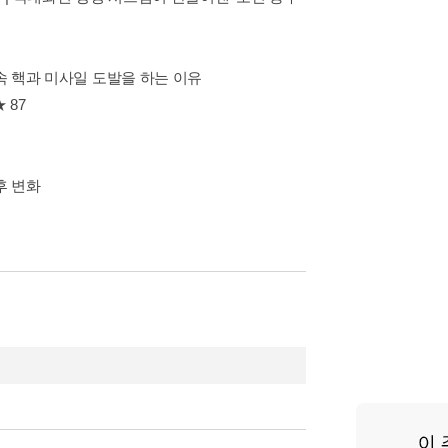
계속 핵과 미사일 도발을 하는 이유
 87
후 변화
 ‘걸그룹 세력도’라는 지도입니다. (중략) 솔직
아닙니다. 결국 지도를 직접 만들어 보기로 했
다.<...
더보기