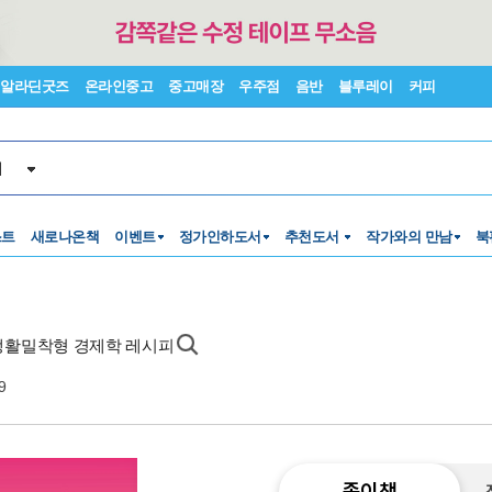
알라딘굿즈
온라인중고
중고매장
우주점
음반
블루레이
커피
서
스트
새로나온책
이벤트
정가인하도서
추천도서
작가와의 만남
북
 생활밀착형 경제학 레시피
9
종이책