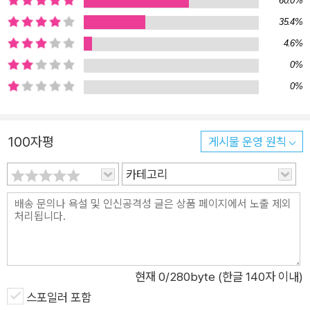
60.0%
인해 사회의 빈민으로 전락한 채 밑바닥을 전전하면서도 살아야
35.4%
했기에 생을 포기하지 못한 40여 년 전 우리 부모 세대들의 삶을
4.6%
생생하게 그려냈다. 개별적인 한 사람의 삶을 들여다보면서 자연
0%
스럽게 한 시대를 그려낸 작가는, 곳곳에 인정 없는 세상과 그 안
0%
에서 자신들의 이익을 쫓아 담을 높이 쌓는 데만 급급한 부자들에
대한 통렬한 비판, 먹고 살기 위해 어쩔 수 없이 상대를 죽여야만
살 수 있는 살벌한 세태의 비극, 죄 지은 일이 없는데도 가혹한 벌
100자평
게시물 운영 원칙
을 받는 것만 같은 가난한 사람들의 처절한 삶을 거친 사투리 속
에 녹여내며 ‘살아간다는 것’의 의미를 되묻는다. 하지만 이러한
카테고리
세상 속에서도 두 자식의 아비로서 어떤 힘든 일도 마다하지 않은
주인공의 면모는 우리네 부모의 모습을 떠올리며 애잔한 감동을
불러일으킨다. 이 소설은 분명 1970년대 우리 사회의 한 면을 그
리고 있지만, 결코 그렇게 읽히지 않는다. 작가가 말하고 있듯이
이 책에서 묘사하고 있는 ‘무작정 상경 1세대’들의 모습은 2011년
현재
0
/280byte (한글 140자 이내)
현재 인사동 뒷골목에도, 압구정동 뒷골목에도, 구로동에서도 얼
스포일러 포함