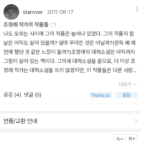
다. 다산 정약용의 말이다.허수아비춤 | 조정래 작가의 말 중에서
들었다. 가난은 죄가 아니지만, 가난으로 설움을 받으며 살아가야
그러나 그 안에는 최빈민층들이 존재한다. 흔히 알고있는 달동네
사람이 전혀 없는 세상은 이상에서만 가능한 일일까요. 현실에서
조정래 몰아읽기. 현재 9권 讀
starover
2011-08-17
메뉴
했던 그때 그 시절 그들의 마음을 이 책을 읽고 있노라면조금이라
이다. 우리는 도시의 화려한 모습만을 보려하고 부유한 계층에게
도 가난한 사람이 없는 그런 시절이 꼭 왔으면 좋겠습니다. 대가
도 알 수 있고 느껴질 것이다. 비록 그 시대에 태어나지 않아서 많
만 시선을 돌린다. 가난한 동네, 가난한 사람들에게는 눈길조차
조정래 작가의 작품들
의 작품을 새롭게 만날 수 있어서 행복한 시간이었습니다.
은 부분을 다 알지 못하지만 「비탈진 음지」를 통해서 간접적으로
주지 않는다. 비탈진 음지는 이런 소외계층을 다룸으로써 우리에
나도 모르는 사이에 그의 작품은 늘어나 있었다. 그의 작품의 칼
느낄 수 있었음에 감사한다. 어쩌면 지금도 누군가는 ‘복천’처럼
게 좀 더 이 계층에게 관심과 사랑을 주어야 한다는 것을 강조한
날은 아직도 살아 있을까? 설마 무뎌진 것은 아닐까?(문득 왜 예
힘든 생활을 하고 있을지 모르겠다. 가난은 어느 시대를 막론하고
다. 조정래 특유의 구성조정래 작가의 작품의 구성에서 볼 수 있
전에 했던 것 같은 느낌이 들까?)조정래의 대하소설은 아직까지
항상 존재하고 있기 마련이니까 말이다. 결코, 소설이라고 생각할
는 것은 친근한 사투리가 등장한다는 것이다. 내가 읽었던 아리랑
그힘이 살아 있는 책이다. 그의세 대하소설을 끝으로, 더 이상 조
수 없고 실제로 존재했을 것 같은 그들의 이야기에 국가가 성장하
역시 사투리가 등장하는데 학창시절 문학시간에도 배웠다시피
정래 작가는 대하소설을 쓰지 않겠지만, 이 작품들은 다른 사람들
면서 그 성장통과 고통을 겪는 것은 과연 누구인지를 생각해 봐야
사투리는 향토성을 주기도 하고 좀 더 친근감을 주기도 한다. 비
로하여금 또 다른 작품을 빚도록했다. 그의 대하소설이그 양이많
더보기
할 것이다. 덧붙여 누구를 위한 희생인지도 생각해 본다면 결코
탈진 음지 역시 전라도 사투리가 등장함으로써 소외된 도시에서
음에도 불구하고 쉽게 잊혀지지 않은 까닭은붓칼의 칼날이 매우
외면할 수는 없을 것이다.
공감 (
4
)
댓글 (0)
시골만의 정을 찾고자 하는 것을 보여준다. 비탈진 음지를 읽으면
날카로웠고, 그 시대 역시 쉽게 베였기 때문이다. 이런 소설이 그
서 동화 '시골쥐, 서울쥐'가 생각이 났다. 시골쥐가 서울쥐의 초대
의 손에서 또 다시 나올까 싶다.조정래 작가의작품은 '해냄출판
로 도시로 가나 이내 도시의 쓸쓸함과 삭막함에 다시 시골로 돌아
사'의 덕이 컸다. 위의대하소설 세트도, 조정래 작가 초기의 문학
반품/교환 안내
오는 동화이다. 복천 역시 시골쥐이다. 도시의 삭막함, 쓸쓸함, 정
을 모은 '조정래 문학전집'도, 이 출판사가 간행했기 때문이다.『어
이 없는 세상.. 도시의 차가운 면을 호되게 경험한다. 고양이의 무
떤 솔거의 죽음』은 장편소설이 아니라 그의 단편소설 14편을 모
서움에 벼랑끝에 몰리면서 목숨을 걸어야 하는 시골쥐의 도시 생