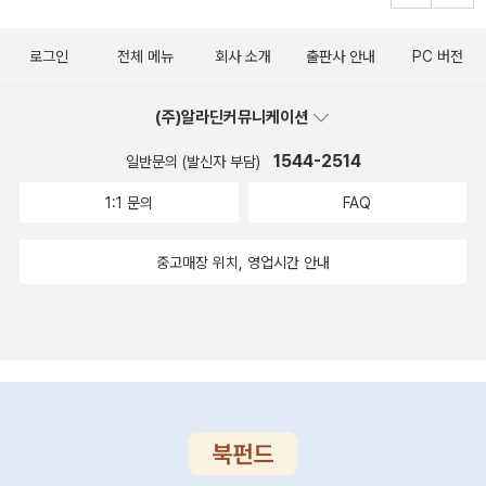
아놓은 책이다. 한창개발 중이었던 1970년대에서 얻은 것 대신
활기.. 복천의 생활과 같은 모습이다.아직도 우리 주변에는 소외
잃은 것을 다루고 있는 책이다. 『마술의 손』,『그림자 접목』 역시
로그인
전체 메뉴
회사 소개
출판사 안내
PC 버전
된 계층이 많이 있다. 조금만 시선을 돌려본다면 충분히 찾을 수
단편집이다. 결국 이 세책은 작가의 풍성한 이야기를 보여주고 있
있고 관심을 줄 수 있다.이 책 이후로 조금은 그들의 삶을 다룬 책
다. 과연 조정래 작가는 『태백산맥』과 같은 대하소설에서 못 푼
(주)알라딘커뮤니케이션
들이 많이 등장하기를 바란다.
이야기를 어떻게 압축하여 풀어내고 있을까? 역시, 나는 이런 짓
1544-2514
을 하다 보면 그 작가의 작품이 읽고 싶어진다니까. 알고 보면, 이
일반문의 (발신자 부담)
짓은 나를 위한 행동이었다.『유형의 땅』은 그의 중단편집 중에서
1:1 문의
FAQ
조금 특별하다. 이 작품은 그의 중단편집 중 유일하게, 영어로 번
역된 작품이기 때문이다. 영어 제목으로는 『The Land of the B
중고매장 위치, 영업시간 안내
anished』이다. 'banish'가 '유형을 보내다'라는 뜻이 있으니, 작
품의 제목의 느낌을 전달하는 데엔 그다지 문제가 없을 것 같다.
『상실의 풍경』도 여기에 담아본다. 이것 역시 단편집이니까. 여기
까지 오니, 나는조정래 작가의 단편이 내 생각보다 훨씬 많다는
것을 알게 되었다. 30편이 넘는 이야기가 날 기다리고 있었다.이
번에는 소설이 아닌 다른 곳으로 나아가보자. 조정래도 인간이기
에, 그리고 소설에서는 하지 못하는 이야기가 많기에 그는 일종의