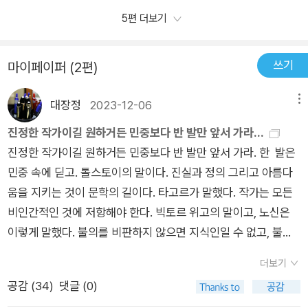
닌데도 가난한 사람은 그리도 모진 설움과 학대를 벌로 받아야 하
거라 어렴풋이 짐작합니다.<비탈진 음지>의 주인공 복천 영감
은 않았다. 그들은 안타깝게 지켜보던 떡 파는 아주머니가 땅콩장
피하지는 않다는 것을 알 수 있다.책이 줄거리는 1970년대 시골
5편 더보기
는 것이었다. 옛날 자신이 그러했고, 지금 그 아가씨가 또 당하고
은 아내의 병으로 인해 빚을 지고 아이 둘을 데리고 고향을 떠나
사를 권하게 되고 점점 안정된 생활을 시작하던 무렵 손수레를 도
에 살던 남자가 급격한 산업화와 자신에게 닥친 불행으로 자신의
있었다. 자신이 당했던 아픔도 아픔이었지만, 그때의 나이가 아가
야반도주를 합니다. 남의 집 소를 몰래 팔아 겨우 마련한 돈으로
둑맞게 되고 자신에게 많은 도움을 준 떡 파는 아주머니는 연탄가
자녀들과 남몰래 서울로 도주해 그곳에서 정착하기까지 겪은 일
씨와 비슷했고 더욱이 당한 일이 흡사해서 더 분하고 기가 막히는
쓰기
시작한 서울 생활은 녹록치가 않습니다. 맨몸으로 시작할 수 있는
마이페이퍼 (2편)
스로 가족 모두가 죽음을 맞이한다. 그 사건으로 잠시나마 충격을
이 주요 내용이다.시골에 살던 사람이 높은 건물이 즐비한 도시안
것이었다. 본문 247 시대의 아픔과 애통함이 계속되는 한 <비탈
노동판에선 일을 시작해 보지도 못하고 일꾼들에게 쫓겨나고 지
받지만, 자신도 가족을 지켜야 했고 살아야 했기에 칼을 갈아주는
에서 생계를 위해열심히 살아보려 하지만 도시는 만만치 않다. 그
진 음지>와 <황토>와 같은 책은 계속해서 나오리라고 생각합니
대장정
2023-12-06
메뉴
게꾼으로 나서지만 다른 지게꾼들에게 몰매를 맞습니다. 돈을 몽
일로 다시 일을 시작한다. 시골의 인심과는 다른 서울 사람들의
를 시골출신이라는 이유로 따돌리고 괴롭히며 구타하기까지 한
다.
땅 털어 시작한 땅콩 장사는 모조리 도둑 맞고 맙니다. 몸살을 앓
진정한 작가이길 원하거든 민중보다 반 발만 앞서 가라...
인심에 혀를 내두르게 되고 가난은 벗어나야겠다는 생각에 속임
다. 점차 남자는 자신감을 상실하고 점점 사회에서 소외당하게 된
고 난 복천 영감은 자리다툼이 필요없고 고향에서 낫갈던 솜씨를
진정한 작가이길 원하거든 민중보다 반 발만 앞서 가라. 한 발은
수를 쓰는 나쁜 마음을 먹게 된다. 그러던 어느 날과거에 알았던
다.1970년대.. 나의 세대는 아닌 우리 부모들의 세대다. 당시 우
살릴 수 있는 칼갈이를 시작합니다.복천 영감의 과거와 현재를 넘
민중 속에 딛고. 톨스토이의 말이다. 진실과 정의 그리고 아름다
여자를 보게 되고 그 여자를 보는 순간 지난 과거의 기억들과 함
리나라 사회는 극도의 혼란기였다. 정치적 혼란이 있었고 산업화
나들며 이야기는 진행됩니다. 복천 영감의 진한 전라도 사투리가
움을 지키는 것이 문학의 길이다. 타고르가 말했다. 작가는 모든
께 당했던 일도 함께떠오르기 시작했다. 이 이야기를 읽고 있으
로 인한 경제적 혼란도 있었다. 그 혼란속에서 대다수의 서민들은
처음엔 낯설게 느껴졌는데 책을 읽다보니 어느새 정겹게 다가옵
비인간적인 것에 저항해야 한다. 빅토르 위고의 말이고, 노신은
면 ‘과거는 과거일 뿐이다.’라는 말은 아무런 의미가 없다는 생각
변화에 적응하기 힘들어했다. 책 속의 주인공 복천처럼 말이다.
니다. 복천 영감이 만난도시 빈민들의 이야기도 마음을 아프게 합
이렇게 말했다. 불의를 비판하지 않으면 지식인일 수 없고, 불의
이 든다. 과거는 과거이겠지만 과거가 현재까지 이어져 오고 있는
그리고 그것은 가난으로 이어지게 되었다.도시의 양면성 그리고
니다. 1973년에 중편으로 쓰여졌고 이번에 장편으로 다시 쓰였
에 저항하지 않으면 작가일 수 없다. 나랏일을 걱정하지 않으면
것은 분명한 사실임을 말해주고 있었다. 더욱이 가난은 이야기의
소외된 사람들...이 책의 배경 서울.. 우리나라의 수도이자 제 1의
더보기
다는데 70년대 그 시절엔 그랬구나 싶은게 색다른 재미가 있었
글(시)이 아니요, 어지러운 시국을 가슴 아파하지 않으면 글이 아
시대적 배경이 되었던 1970년대에 살아가는 그들의 모습이나 환
도시이다. 서울은 그 명성에 걸맞게 어느 도시보다 발전한 모습을
습니다. 생각해보면 그리 오래전 일도 아닌게 놀랍습니다. 40년
공감 (
34
)
댓글 (0)
니요, 옳은 것을 찬양하고 악한 것을 미워하지 않으면 글이 아니
경으로 삶에서 아주 희미한 불빛이 점점 멀어지고 있다는 생각도
보인다. 높은 빌딩과 수 많은 자동차, 사람들의 행색 등등 말이다.
이 흐른 지금도 도시 빈민은 여전히 존재하고 있습니다. 가난한