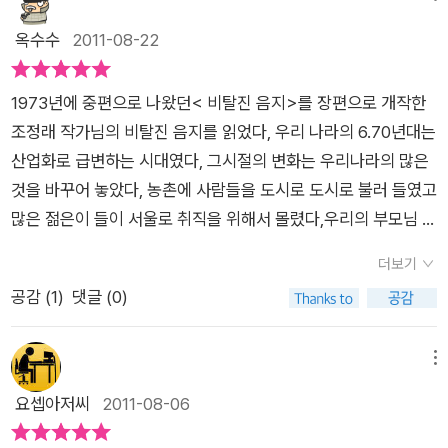
가 급물살을 탔는지도 모를 일이다. 그들의 한맺힌 서울살이가 고
라는 <끝>을 대신하는 글귀 위에는 삶의 고단함만 남아있었다.
옥수수
2011-08-22
스란히 드러나는 이 소설속의 세상은 정말 씁쓸하다. 서울냄새...
워디 죄럴 짓고 잡아 짓간디. 다 자석 새끼덜 먹여살릴랑께 죄도
그다지 향기롭지 못한 그 서울냄새가 싫었던 복천영감의 여린 감
짓고 못된 짓도 허는 것이제. 이 시상 부모넌 다 자석덜 땀세 뻔히
성조차도 결국엔 동화될 수 밖에 없는 삶의고통이 서글프게 다가
1973년에 중편으로 나왔던< 비탈진 음지>를 장편으로 개작한
암스롱도 죄인이 되는 것잉께. 그 자석덜이 몸 성히 크고 잘되는
온다. 다시는 돌아갈 수 없는 고향을 꿈에 그리며 아귀같이 살아
조정래 작가님의 비탈진 음지를 읽었다, 우리 나라의 6.70년대는
것으로 부모 죄가 씻어지는 것인디. 자석덜 위해 한평상 고상허고
내야 했던 복천영감의 서울살이는 그야말로 처절했다. 당시에는
산업화로 급변하는 시대였다, 그시절의 변화는 우리나라의 많은
애쓰다가 죽는 것이 부모가 헐도리고 보람이니께 요까짓 일임사
누군들 그렇게 안살았을까? 책 속에서 말하던 부잣집 담벼락의
것을 바꾸어 놓았다, 농촌에 사람들을 도시로 도시로 불러 들였고
죄가 되면 을매나 될라고. p.179칼갈이는 하는 복천영감은 서울
모습은 내 기억속에도 생생하게 살아있다. 높은 벽돌담위로 뾰족
많은 젊은이 들이 서울로 취직을 위해서 몰렸다,우리의 부모님 세
냄새를 싫어한다. 진저리치게 싫어한다. 서울로 올라오면 무언가
하게 솟아오른 쇠창살과 그것도 모자라 깨진 병조각들을 뿌리듯
대라고 보면 대충 맞을것같다,우리 부모님도 그 시절 더 이상의
될 줄 알았다. 아무리 그가 어린시절 박진사 집 첩과 눈이 맞았어
더보기
이 박아놓았던 그 담벼락.. 분명하게 갈라진 빈부의 차이였을 것
꿈을 찾을수 없는 농촌을 뒤로 하고 서울에 올라오셨다고 했다,서
도, 남들 다하기에 인민군을 따라다니고 감옥에서 5년을 살았어
공감 (
1
)
댓글 (0)
이다. 그런데 그 서울냄새가 지금은 어떻게 변했을까? 그 때나 지
울에 가면 무슨 수라도 있는듯이 서울로 올라왔던 그 많은 사람들
도, 발이 썪어들어가는 아내를 위해서 몇마지기의 논을 다 없애
금이나 서울냄새가 향기롭다고 말하는 사람은 없을 것이다. 문명
은 서울이라는 곳에서 그들의 꿈과 희망을 모두 이루었을까? 조
고, 아내가 죽은 후 남의 집 소를 팔아서 도망을 쳤어도, 서울로
은 그렇게 우리에게 다가왔다. 카알 가아씨요~~~를 외치던 복
정래 작가님의 책에서는 진한 전라도의 사투리를 만날수 있다 아
메뉴
올라오면 열심히 일해서 다시 고향으로 내려가, 빚도 갚고, 팔아
천영감의 직업은 칼갈이다. 칼갈이 뿐일까? 커다란 가위로 박자
리랑 태백산맥에서 들리던 걸죽한 전라도 사투리가 이 책에서도
요셉아저씨
2011-08-06
버린 소값도 치르고 사람답게 살 수 있을것 같았다. 하지만, 서울
를 맞춰가며 리어카를 끌고 다니던 엿장수도 있었다. 고무신 한짝
흘러 나온다, 전라도 시골에서 고향을 등지고 야반도주로 올라온
살이는 쉬운게 아니었다. 지게꾼도, 땅콩장수도, 눈감으로 코 베