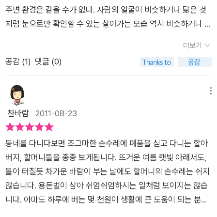
왜 이런 설움과 학대를 받고 있는지 말이다. 죄를 져서 기름 가마
경'을 감행한 '무작정 상경 1세대'입니다. 오늘날 국민 소득 2만불
에서 살아갈 수 있었던 건 조금만 더 고생하면 나아지겠지하는 그
또 다시 새로운 시절이 왔다, 우리는 많은것일 잊고 살고 그런 시
주변 환경은 같을 수가 없다. 사람의 얼굴이 비슷하거나 닮은 것
솥에 처박힐것이 무서워 높은 담을 쌓고, 그것도 모자라 뾰족한
시대의 이면에는 88만원 세대가 있고 그보다 더 적은 최저 생계
런 희망이 있었기 때문이다. 그래도 내일이 있다는 것 자체가 힘
절은 불과 몇십년 전이건만 그냥 옛일이라고 지나간 일 말하듯 한
처럼 눈으로만 확인할 수 있는 살아가는 모습 역시 비슷하거나 닮
가시를 덩쿨째 치고 사는 사람들은 저리도 잘 사는데, 진저리나는
비 시대가 존재하듯이 <비탈진 음지>의 작품은 60년대 도시 빈
겨운 삶을 이끌어갈 수 있는 원동력이 되었을 것이다. 사람냄새가
다, 그 시절은 그 시절이 끝난것이 아니라는 생각이 든다 우리의
은 부분은 분명히 있을 것이다. 하지만 과정으로 보나 결과적으로
서울 냄새를 풍기면서 저리도 잘사는데, 왜 이 가난을 뭉게고 있
민들의 모습을담고 있습니다. '굶주리는 사람'의 모습은 언제나
더보기
그립고 정이 그립다고 말하는 요즘이지만 어느 누구도 먼저 다가
과거는우리의 상처처럼 살속에 새겨져 있다. 그 상처를 가지고 우
보나 한 사람의 인생이나 주변 환경은 같을 수 없다는 것이다. 그
는 그는 이리도 힘이들까.조정래 선생이 이야기를 한다. 40년의
우리의 가슴을 아프게 하고 슬프게 하지만 사회적 무관심과 외면
공감 (
1
)
댓글 (0)
가려 하지 않는다. 어쩌면 어떻게 나눠야 하는건지를 몰라서 그럴
리는 마치 예방주라라도 맞은듯이 어려움을 이겨내는 용기를 몸
래서 자신의 인생은 소중하고 누구나 행복을 누리고 살 수 있으며
시공이 무색할 만큼 변한 것이 없는 서민들의 삶과 애환의 기록이
의 시선 또한 함께합니다. 외면해선 안되는 이유를 찾으라면 얼마
수도 있겠다는 생각을 해 본다. 왜곡된 교육의 골이 너무 깊이 패
에 지니게 되었을까, 우리나라를 많은 성장을 했다, 다른 나라들
행복하게 살기를 바라게 되는 것 같다. 건강하다고 생각하는 사람
라고 말이다. 아이들 밥그릇 싸움으로 정신이 없던 오늘, 이 변함
든지 찾을 수 있을 것입니다. 하지만 외면해야 하는 이유를 찾으
인 까닭이기도 할 것이다. 가난은 죄가 아니라고 말은 하면서도
은 우리나라의 성장을 놀라워하고 부러워하지만 우리가 어떠한
이 어느 순간 예기치도 못한 병으로 자신의 삶의 끝을 알 수 있다
메뉴
없는 삶의 애환이 가슴을 누른다. '이 책을 읽을 필요가 없는 날이
라면 그것은 결코 찾을 수 없을 것입니다.<하고 싶은말도 많고
가난이 죄가 되는 지금의 세상. 가난한 사람들을 벼랑으로 내모는
아픔을 겪었으며 지금도 한켠에서 그 아픔 으로 인해 여태까지 눈
는 것은 절망과 동시에 살아가야 할 이유가 사라지는 것은 당연하
찬바람
2011-08-23
하루 빨리 오기를 고대합니다.'라고 선생이 이야기를 한다. 그런
나누고 싶은 말도 많기에 중편이 장편이 된것은 당연하다.>도시
시대의 비극은 아직 끝나지 않았다! 라는 말이 안고 있는 의미에
물 흘리고 있다는 사실을 자세히 알기나 할까 하는생각이 든다
다. 그리고 자신의 환경이 넉넉하지 못하다면 더욱 그러할지도 모
날이 오기를 고대한다. 복천영감과 같은 삶이, 식모살이를 했던
빈민의 증가와 아픔은 우리에게 무엇을 말하고 있는가? 도시의
대해 다시한번 생각해 보게 된다. '무작정 상경'을 감행할 수밖에
르겠다. 현실은 냉혹한 법이니까 말이다. 오랜만에 가슴 먹먹한
아가씨와 같은 삶이 다시는 되풀이 되지 않기를 희망한다. 무작정
급격한 팽창은 화려하고 웅장한 모습을 보여주지만 동시에 그 이
동네를 다니다보면 조그마한 손수레에 폐품을 싣고 다니는 할아
없었던 세대의 비극과 시대의 아픔은 끝난 것일까? 오래전에 읽
이야기를 읽어 내려갔다. 작가 조정래 선생님의 말씀처럼 “이 책
상경을 할 수 밖에 없었던 복천 영감. 가슴이 먹먹함은 복천 영감
면에는 수많은 문제들이 야기되어지고 있습니다. 그리고 그 문제
버지, 할머니들을 종종 보게됩니다. 뜨거운 여름 햇빛 아래서도,
었던 <난장이가 쏘아올린 작은 공>을 떠올린다. 뫼비우스의 띠
을 읽을 필요가 없는 날이 하루 빨리 오기를 고대합니다.”라는 문
때문이 아니었다. 남겨진 오누이를 어찌 할까? 이 아이들 생각에
는 도시라는 거대한 공동체가 탄생하고 성장하면서 복잡해질 수
볼이 터질듯 차가운 바람이 부는 날에도 할머니의 손수레는 쉬지
와 클라인씨의 병... 어쩌면 그 비극과 아픔이 현재진행형일거라
장이 몇 번이나 마음과 머릿속에 박혀 버렸다. 아마도 이 책을 읽
소설임을 알면서도, 지금은 이렇게 힘들지 않다는 것을 알면서도
록 더욱 심각한 문제를 야기합니다. '무작정 상경1세대'로 불리우
않습니다. 용돈벌이 삼아 쉬엄쉬엄하시는 일처럼 보이지는 않습
는 생각을 버릴 수가 없다. /아이비생각<해당 서평은 출판사에서
은 사람이라면 누구나 조정래 선생님께서 하신 말씀처럼 생각할
무너지듯 가슴이 아팠다. 이 녀석들을 어이할까. 이 심성 고운 녀
는 칼갈이 '복천 영감의 삶과 식모살이 아가씨 떡장수 아줌마와
니다. 아마도 하루에 버는 몇 천원이 생활에 큰 도움이 되는 분들
제공받은도서를 읽고 작성되었습니다.>
것이다. 어느 나라에서나 존재하는 부자와 가난함은 항상 존재한
석들을... 조금만 살펴주고 조금만 힘을주면 일어설 수 있는 이 아
복권파는 소녀 이들이 살아가는 삶의 모습은 도시의 화려한 이면
일거란 생각이 듭니다. 얼마전 우리나라 은퇴한 노인 2명 중 1명