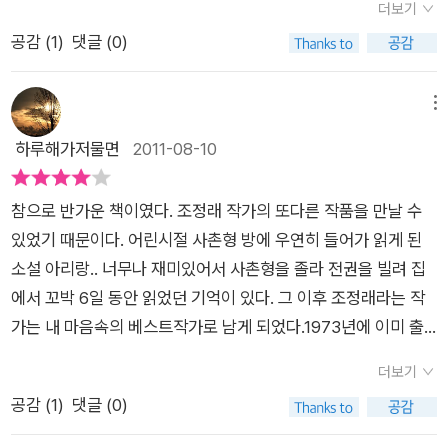
다. 아니 존재할 수밖에 없는 것 같다. 부자여서행복하거나 가난
더보기
이들을... 다 체념한 복천영감의 말이 심장을 무너지게 만든다. 비
에 눌리워진 사회 빈민의 삶이자 도시의 사회문제를 여실히 보여
이 빈곤층이라는 기사도있었지만 그렇게 노년에 어렵게 사시는
하다고 해서 불행하지는 않을 것이다. 하지만 가난 속에 절망적인
공감 (
1
)
댓글 (0)
렁뱅이 짓거리 허는 사람만 비렁뱅이제 그 자석덜언 비렁뱅이가
주는 모습이기도 합니다. 국민의 소득은 계속 증가하지만 추락하
분들이 많은 이유는 뭘까요... 젊어서는 자식 키우고 공부시키느라
상황이 플러스 되면 불행이라고 생각할 것이다. 1970년대 시대
아닌법잉께. 비렁뱅이 되라고 비렁뱅이 짓거리 혀서 먹여살리는
는 사람들의 비참함과 슬픔 또한 계속 증가하는 현실의 모습은 우
한숨 돌릴 여력이 없었고 그 당시만해도 부모의 노후는 자식이 책
적 배경으로 전개되는 이 이야기는 가난한 환경과 서민의 생활이
것이 아니랑께. 이 애비는 무신 짓얼 혀서라도 느그덜 밥 안 굶기
리 부모들의 세대, 우리의 이웃의 현재의 모습을 함께 보여주고
임지는게 당연하던 시절이라 당신들의 노후를 준비해야 한다는
메뉴
그 당시에 어떠하였는지를 거침없이 보여주고 있었다. 그리고 주
고 살릴 팅게. ... 허기넌 사람 사는 한평생이 이러나저러나 빙신
있습니다. 단지 한세대 지나갈 뿐이지만 기억하는 사람들도 없고
생각을 하지 못했던 분들이 많았을거라 짐작했었습니다. <비탈
하루해가저물면
2011-08-10
인공 ‘복천’을 보며 보이지 않는 무거운 짐을 안고 살아가는 모습
응 빙신인디. 그려도 배부른 빙신이 낫고 권세 있는 빙신이 난 법
공감하는 사람도 없어지는 현대사회에 <비탈진 음지>는 어떠한
진 음지>의 첫머리를 읽고 나니 또 다른 이유도 있겠구나 하는
에 안타깝기만 했다. 무엇보다 1970년대의 모습이 저러했다는
잉께. P.282~283
의미를 갖고 우리에게 무엇을 말하고 있을까요?시대의 아픔이
생각이 듭니다. 조정래 선생님은 페품을 주워 팔아야하는 노인들
것에 가슴이 먹먹해지기도 했다. ‘복천’은 구수한 사투리를 쓰며
참으로 반가운 책이였다. 조정래 작가의 또다른 작품을 만날 수
계속되는 현실의 답답함, 외면해온 그들의 아픔, 삶의 터전의 위
이 6,70년대 '무작정 상경 1세대'라고 말합니다. 산업화가 한참이
농사꾼 생활을 하던 중 부인이 말기 암이라는 진단을 받게 된다.
있었기 때문이다. 어린시절 사촌형 방에 우연히 들어가 읽게 된
태로움 속에서도 생을 이어가는 모습은 도시의 야박함과 난폭함
던 그 시절, 농촌 인구는 대거 도시로 이동합니다. 그들은 농부에
병원비와 약값과 생활고에 시달려 논도 팔게 되고 결국 남의 소까
소설 아리랑.. 너무나 재미있어서 사촌형을 졸라 전권을 빌려 집
그리고 잔혹함을 비추는 도구일까요? 하고 싶은 말도 많고 나누
서 도시빈민으로 전락했고 크게 달라지지 않은 모습으로 40년이
지 빌려서 몰래 팔게 된다. 그렇게 소를 판 돈으로 자식과 함께 서
에서 꼬박 6일 동안 읽었던 기억이 있다. 그 이후 조정래라는 작
고 싶은 말도 많기에 중편이 장편이 되었다고 생각합니다. 또한
지난 지금도 존재하고 있다는 거죠. '무작정 상경 1세대'에게 도시
울로 야반도주를 선택하게 된다. 그 상황에서 ‘복천’은 그 방법이
가는 내 마음속의 베스트작가로 남게 되었다.1973년에 이미 출
우리 시대의 양심과 도덕을 일깨우기 부활한 책이라고 생각할 수
는 얼마나 팍팍하고 살기 힘든 곳이었을까요. 도시의 삶이 편안하
최선이라고 생각했을지도 모르겠다. 그렇게 서울로 왔지만 낯선
간되었던 비탈진음지, 21세기에 들어와 장편으로 편성되어 다시
도 있을 것입니다. 하지만 새로 탄생하여 우리 곁에 돌아온 <비
게 느껴지는 서울토박이인 나도 도시가 갑갑하게 느껴질 때가 있
더보기
곳에서 갈팡질팡하던 중 고마운 떡 파는 아주머니를 만나서 임시
세상의 빛을 본 작품이라 할 수 있다.제목에서도 알 수 있듯이 부
탈진 음지>가 말하는 그것은 시대의 아픔이 요구하는 목소리이
는데 아무것도 손에 쥔것 없고 비빌 언덕이 되어줄 아는 사람 하
공감 (
1
)
댓글 (0)
거처와 함께 판자촌에 들어가게 된다. 서울의 야박한 인심에 살아
정적인 이미지가 강하게 느껴진다. 제목의 필체 또한 무언가 싸늘
자 호소이기 때문이라고 필자는 생각합니다. 가난한 것은 죄가 아
나 없던 그네들에게 도시에서의 삶이란 팍팍하기 이를데 없었을
야겠다는 생각으로 이런저런 일을 알아보지만, 생각처럼 쉽지만
하고 차갑게만 느껴지는 것이 이 책의 전체적인 분위기가 그리 해