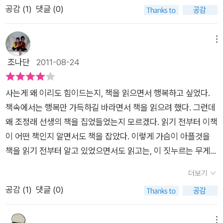
고 있는 분들이 바로 저자가 말하고자 하는<비탈진 음지>의 분
공감 (
1
)
댓글 (0)
마음을 천천히 하는 연습 내 소유를 비우는 연습 또한 필요하다고
다. 소설속 복천영감의 삶을 그 후로도 오랜동안 살아냈을 우리의
들이 아닐까 싶습니다. 매스컴을 통해 한 번씩 만나는 내용 중에
봅니다.언제 어느때에서도 조정래작가님의 작품을 읽다보면 나
부모님 세대 이야기가 정말 까마득한 옛날, 호랑이 담배피던 시절
점심을 굶는 친구들의 이야기와 최근 무상급식에 대해 편가르기
도 모르게 행복감이 넘쳐옵니다.과거의 행복속에서 부모님을 만
의 이야기처럼 들리는 것은 짧은 시간속에서 너무나도 급하게 변
메뉴
등의 이야기 그리고 아직도 연탄으로 난방과 취사를 해결하는 사
나고 친척을 만나고 어릴적의 향수를 마음껏 느껴봅니다책 제목
해버린 세상탓일게다. 그야말로 낀세대라고 불리워지는우리세대
조나단
2011-08-24
람들 모두 이 이야기와 동떨어졌다고 보기는 어려울 것 같습니다.
이 비탈진 음지라고는 하지만 힘들었을때의 육체적인 고생을 통
라면 가슴 뜨겁게 공감할 수 있는 소설이 아닐까 싶다. 정말 오랫
'시대의 아픔'을 저자는 그냥 바라만 보고 있지 않고, 이 시대를 살
하여 암울했던 과거의 우리 나라의 모습을 보면서 암울한 모습이
만에 그 비탈진 음지에 서보았다. 눈내린 겨울이면 집집마다 쌓아
아가는 우리들에게 들려주고 싶었던 것이라고 생각합니다. 잠깐
사는게 왜 이리도 힘이드는지, 책을 읽으면서 행복하고 싶었다.
바로 비탈진 음지라고 봅니다.이 책을 읽으면서 옛 생각을 하면서
놓았던 연탄재를 하나씩 들고나와 깨뜨리고 부수며 미끄러지지
잊었거나 모르고 있는 우리들에게 조금만 옆으로 시선을 돌리면
책속에서는 행복만 가득하길 바라면서 책을 읽으려 했다. 그런데
너무나 행복한 시간을 가지게 되어 너무나 좋았습니다
않게 밟고 갔었던 그 비탈길, 비좁은 골목길에서도 우리는 다방구
함께 가야할 수많은 사람들이 아직도 많음을 알고 함께 나아가기
왜 조정래 선생의 책을 집었들었는지 모르겠다. 읽기 전부터 이책
를 하고 술래잡기를 하고 망까기를 했었다. 유행가 가사처럼 밥먹
를 바라는 것 같습니다.추억으로 생각하기에는 시대의 아픔을 고
이 어떤 책인지 알면서도 책을 잡았다. 이렇게 가슴이 아플것을
으라는 엄마의 목소리가 들릴 때까지 해지는 줄도 모르고 그렇게
스란히 전달 받는 것 같습니다.'작가의 말'에서 '<비탈진 음지>를
책을 읽기 전부터 알고 있었으면서도 읽고는, 이 짓누르는 무게를
놀았던 시절이었다. 하지만 그 기억속에는 기쁨과 즐거움보다는
읽을 필요가 없는 날이 하루 빨리 오기를 고대합니다.' 라고 했던
어떻게 할 수가 없다. 내 삶도, 복천 영감의 삶도 왜 이리 힘이 들
삶의 아픔이 훨씬 더 많은 자리를 차지할 것이다. 너나 할 것없이
더보기
것처럼 이 한 사람도 소망합니다.
고 무거운지 모르겠다. 알면서도, 한줄기 희망이 있었다. 책장을
변화의 물결에 휩쓸려, 혹은 자식만큼은 손에 흙 안묻히고 살게
공감 (
1
)
댓글 (0)
넘기기 몇 페이지 전에 내 눈에는 희망이 보였다. 그래, 이젠 이
해 주겠다고, 못배운 한을 자식을 통해 풀어보겠다고 서울로 서울
영감님도 잘 살아야지. 소설인데. 소설 속에서라도 잘 살아야지
로 등짐 짊어지고 올라온 부모님 세대가 있었기에 어쩌면 그 변화
하고 희망을 했건만, <1973년 발표, 2011년 7월 전면 개작>이
메뉴