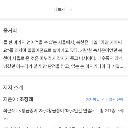
더보기
줄거리
물 한 바가지 얻어먹을 수 없는 서울에서, 복천은 매일 “카알 가아씨
요”를 외치며 칼칼이꾼으로 살아가고 있다. 가난한 농사꾼이었던 복
천이 서울로 온 것은 마누라가 갑자기 죽고 나서이다. 대수롭지 않게
넘겼던 마누라가 말기 암 판정을 받고, 없는 논 마지기나마 다 거덜나
고 먹고 살기가 막막해졌을 때 복천은 남의 소를 빌려다 몰래 팔아서
는 자식 둘을 데리고 서울로 도주를 했다. 다행이 자식들은 철이 빨리
저자 소개
들어, 딸은 벌써부터 제 밥벌이를 해내고, 막내아들은 공부를 곧잘 해
복천에게 기쁨을 안겼지만, 그럴수록 복천은 오래 전 편지 한 장 남기
지은이:
조정래
저자파일
신간알림 신청
고 서울로 떠나버린 큰아들 생각이 간절해졌다. 중학교밖에 보내지
최근작 :
<황금종이 2>
,
<황금종이 1>
,
<인간 연습>
… 총 211종
(모두
못한 큰아들은 더 이상 시골에서의 삶에는 희망이 없다며 떠난 뒤 감
보기)
감무소식이었다.