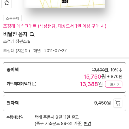
소득공제
조정래 데스크매트 (색상랜덤, 대상도서 1권 이상 구매 시)
비탈진 음지
조정래 장편소설
조정래
(지은이)
해냄
2011-07-27
종이책
17,500
원,
10%
15,750
원
+ 870원
13,388
원
카드최대혜택가
더보기
전자책
9,450
원
수령예상일
택배 주문시 8월 11일 출고
(중구 서소문로 89-31 기준)
변경