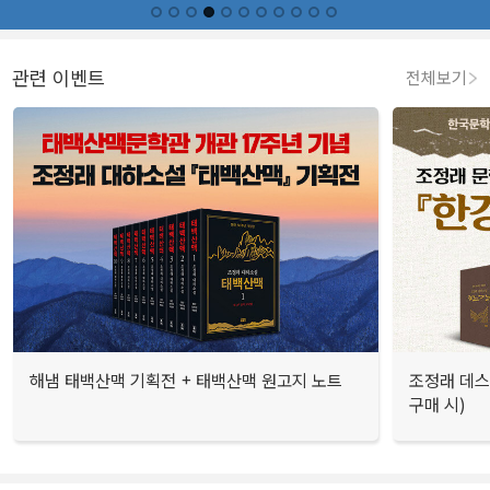
관련 이벤트
전체보기
해냄 태백산맥 기획전 + 태백산맥 원고지 노트
조정래 데스
구매 시)