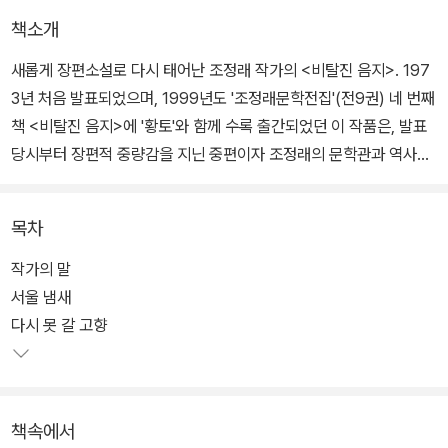
책소개
새롭게 장편소설로 다시 태어난 조정래 작가의 <비탈진 음지>. 197
3년 처음 발표되었으며, 1999년도 '조정래문학전집'(전9권) 네 번째
책 <비탈진 음지>에 '황토'와 함께 수록 출간되었던 이 작품은, 발표
당시부터 장편적 중량감을 지닌 중편이자 조정래의 문학관과 역사관
을 압축한 작품으로 일컬어지며 평단의 관심을 받았었다.
목차
작가는 2010년부터 초창기 작품의 개정판 출간작업을 진행하면서
무엇보다 '비탈진 음지'와 '황토'를 재조명하며 기존의 중편을 장편으
작가의 말
로 개작해 냈다. 200여 매에 이르는 원고를 새롭게 집필하고 문장을
서울 냄새
하나하나 다듬은 작가는, 40여 전 우리 사회가 안고 있었던 문제가
다시 못 갈 고향
여전히 해결되지 않은 채 계속되고 있는 엄연한 현실을 새삼 느끼며
소설가로서 사회의 통증을 외면할 수 없는 숙명을 다시 한 번 토로한
다.
책속에서