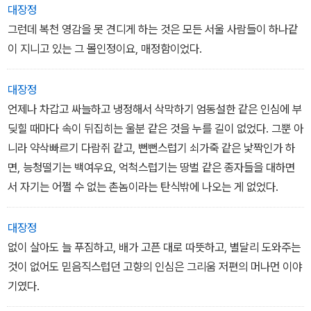
었다.
대장정
“어!”
그런데 복천 영감을 못 견디게 하는 것은 모든 서울 사람들이 하나같
복천 영감은 소리쳤다.
이 지니고 있는 그 몰인정이요, 매정함이었다.
손에는 돈이 한 장도 남아 있지 않았다.
녀석은 차도로 막 뛰어내리고 있는 참이었다.
대장정
＿「그래도 내일」 중에서
언제나 차갑고 싸늘하고 냉정해서 삭막하기 엄동설한 같은 인심에 부
딪힐 때마다 속이 뒤집히는 울분 같은 것을 누를 길이 없었다. 그뿐 아
니라 약삭빠르기 다람쥐 같고, 뻔뻔스럽기 쇠가죽 같은 낯짝인가 하
면, 능청떨기는 백여우요, 억척스럽기는 땅벌 같은 종자들을 대하면
서 자기는 어쩔 수 없는 촌놈이라는 탄식밖에 나오는 게 없었다.
대장정
없이 살아도 늘 푸짐하고, 배가 고픈 대로 따뜻하고, 별달리 도와주는
것이 없어도 믿음직스럽던 고향의 인심은 그리움 저편의 머나먼 이야
기였다.