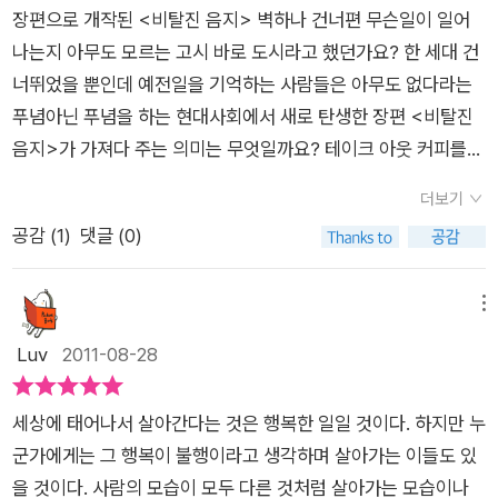
만 가져가도, 병 한두개만 가져가도 엿이나 강냉이로 바꿔먹을 수
복천영감은 서울에서 이런저런 어려움을 겪으며 살다가 지금은
가는 서울은 사람 살곳이 아니었다. 그래도, 복천 영감은 살아야
장편으로 개작된 <비탈진 음지> 벽하나 건너편 무슨일이 일어
있었지만 그것조차도 엄청 귀한 것이라 그저 엿장수 리어카만 졸
칼갈이를 하며 생계를 꾸려 나가고있다, 복천영감의 두 자녀는 영
했다. 금쪽같은 자식들 때문에 살아야 했다. 과외 한번 안해도 공
나는지 아무도 모르는 고시 바로 도시라고 했던가요? 한 세대 건
졸 따라다녀야 했다. 양철통 두개를 지게의 끝에 매달아 어깨에
감의 힘을 조금이라도 덜어 주려고 애를 쓰지만 팍팍한 서울 살림
부잘하는 아들놈과, 아버지 생각에 가슴 저미면서 일을 하는 딸내
너뛰었을 뿐인데 예전일을 기억하는 사람들은 아무도 없다라는
짊어지고 물이 아니라 똥을 퍼나르던 똥퍼아저씨, 제 몸보다 훨씬
살이는 조금도 나아지는 기미가 없다, 비탈진 음지와 같은 서울의
미때문에 살아야 했다. 생각할수록 서럽고 원통한 일이었다. 예나
푸념아닌 푸념을 하는 현대사회에서 새로 탄생한 장편 <비탈진
커다란 바구니를 어깨에 걸치고 돈이 될만한 것이라면 뭐든지 주
그늘진 판잣집 동네에서 그래도 자식들을 위해서 자신의 모든것
지금이나 가난한 사람은 죄진 일이 없이 어쩌면 그리도 가혹한 벌
음지>가 가져다 주는 의미는 무엇일까요? 테이크 아웃 커피를
워담던 넝마주이도 있었다.또 있다. 머리카락 팔아요~~ 골목마
을 내어 줄수 있는 복천영감은 목에서 쇳소리가 나도록 칼을 갈라
을 받는지 모를 일이었다. 가난한 것은 죄가 아닌데도 가난한 사
들고 길을 걸으며 패스트푸드와 패밀리 레스토랑의 음식을 즐겨
다 퍼지던 낭낭한목소리,버스를 탕탕쳐대며 오라이~를 외쳐대던
고 외치지만 아이들의 뒷 바라지를 넉넉하게 할 만큼의 소득은 되
더보기
람은 그리도 모진 설움과 학대를 벌로 받아야 하는 것이었다. 옛
찾는이들이있는가 하면 길하나 건너편에서는 생존권을 지키기
버스차장의 목소리, 그 모든 것들이 지금 생각해보면 그 시대의
질 않는다, 복천영감이 겪는 일들을 듣고 있노라면 겪을수 있는
공감 (
1
)
댓글 (0)
날 자신이 그러했고, 지금 그 아가씨가 또 당하고 있었다. p.247
위해 용역과 몸싸움을 벌이며 연신 눈물 짓는 상인과 사람들의 이
대표적인 이미지가 아니었을까 싶기도 하다. 당시에는 공동수도
나쁜일들은 모두 복천영감을 지나가는 생각이 든다, 아는 사람 없
열심히만 살면 살수 있을 줄 알았는데, 배운것 없고, 빽없는 사람
야기가 공존하는 서울. 도시의 빈민 또한 서울의 시민이자 우리의
뿐만 아니라 공동변소도 꽤나 많았다. 지금도 문방구에 가면 나
이 시작한 서울생활에 서울내기들의 텃세에 몸도 상하고 돈도 잃
은 어디에도 발 붙일 곳이 없는 곳이 서울이었다. 그곳에서 칼갈
삶의 모습이거늘 상처와 아픔은 사람들의 기억에서 지워지고 외
메뉴
어릴적에 먹었던 군것질거리들을 볼 수가 있다. 부모님 세대의 추
고 마음의 상처와 몸의 상처로 점점 만신창이가 되어가는 복천영
이를 시작하고 처음 만난 아가씨에게서는 고향냄새가 났었다. 그
면되어진채 오늘도 반복되어지고 있습니다.우리시대 외면해선
Luv
2011-08-28
억이라고 뽑기가 유행했던 적도 있었다. 뽑기나 달고나의 추억만
감을 보고 있노라니 한사람의 생애가 너무 가엾게 느껴졌다 이 책
아가씨가 5년만에 영 다른 사람이 되어버렸다. 복천 영감만 가슴
안될 우리의 또 다른 모습 <비탈진음지>는 1973년 처음 발표되
큼 달콤한 것만 있다면 얼마나 좋을까 싶지만 못살았던 시절이라
을 읽고 있노라면 옛적 어린시절의 향수를 느끼게 된다, 그 시절
아프고 찢어지는 줄 알았더니, 아가씨의 이야기는 그 못지 않게
어진 책입니다. 발표 당시에는 중편으로 나왔으나 2011년에 장편
복천영감을 이끌어주었던 떡장수 아줌마네 가족처럼 한순간에
은 그저 칼갈이를 외치던 칼갈이 아저씨와 망태를 짊어 지고 다니
세상에 태어나서 살아간다는 것은 행복한 일일 것이다. 하지만 누
서럽고 원통하다. 가난은 죄가 아니라는데, 가난한 사람은 죄진
으로 개작되었습니다. <비탈진음지>의 작품 속 주인공들은 피
연탄가스중독으로 세상을 떠났던 사람도 엄청 많던 시절이었다.
동네 우는 아이들의 공포의 대상이였던 망태 아저씨, 식모살러 시
군가에게는 그 행복이 불행이라고 생각하며 살아가는 이들도 있
일도 없이 왜 이리 가혹한 벌을 받는지. 그도, 아가씨도 모른다.
할 수 없는 시대의 변화 속에서 삶의 터전을 등지고 '무작정 상
아무것도 없이 낯선 타향에서, 그것도 눈뜨고도 코 베인다는 도시
골에서 올라온 우리네 이모들등이 보인다, 어려운 시절이 있었고
을 것이다. 사람의 모습이 모두 다른 것처럼 살아가는 모습이나