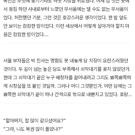
복천은 무엇에 쫓기기라도 하듯 시장을 뒤로했다. 어제 집 짓는 곳에
서울 사람이라고 별난 종자만 뽑아다 둔 것도 아니고, 여섯 해가 넘도
이랑께요. 중학교 나와서 농새질 참이었음사 소학교 끝내고 농새짓는
서 등짐 하던 사내로부터 느꼈던 무서움에는 댈 수도 없는 무서움이
록 갈지자로 서울길을 헤매다 보니까 조선 팔도 오만 잡동사니는 다
것이 훨썩 이문이었당께요. 중학교 댕김서 애뿐 고 아까운 돈으로 논
었다. 허전했던 기분, 그런 것은 호강스러운 생각이었다. 한 발 앞도
모여사는데, 그 인심이 어찌 그리 야박하고 인정사정이 없는 것인지
을 샀어도 두 마지기는 샀을 것 아니다요.”
안 보이는 캄캄한 밤이었다. 이런 세상에서 어떻게 살아가야 할지 마
알다가도 모를 일이었다. ＿「서울 냄새」 중에서
그럴 수도 있는 일이었다. 어찌 보면 아들은 늦가을 알밤처럼 철이 들
음은 캄캄한 밤이었다.
어 있는 것이기도 했다.
다리를 절룩이며 서투른 길을 걸어서 집으로 돌아오는 복천의 눈앞에
“그라먼 워쩌겄다는 것이다냐?”
는 마누라의 얼굴이, 소식 없는 큰아들의 모습이 겹쳐서 어른거리다
“밑천을 뽑아야지라우. 디린 밑천을 곱쟁이로 다 뽑아야지라우.”
가 사라지고 다시 떠오르곤 했다. 지옥이 따로 없을 이런 세상에서 아
서울 부자들은 박 진사는 명함도 못 내놓게 담 치장이 요란스러웠던
“그려, 말이야 청산유수로 이도령이 춘향이 맘 후리디끼 꼬시고 단디,
들놈이 무슨 일을 당했을지 알 것인가. 주먹이나 약하고 성질이나 고
것이다. 두 길이 넘는 높은 담도 부족해서 쇠막대기를 꽂지 않았던가.
무신 수로 디린 밑천을 곱쟁이로 뽑겄다는 것이냐. 워디 속 씨언허니
분고분했으면 또 모른다. 큰아들을 생각할수록 조바심이 일어나고 불
한데 그 쇠막대기 끝은 누구 배창자를 끌어내려고 그리도 뾰쪽뾰쪽하
말얼 혀봐라.”
길한 생각을 떼칠 수가 없었다. ＿「삶의 거센 파도」 중에서
게 쇠창살을 또 붙인 것일까. 그러나 어디 그것뿐인가. 어떤 담에는 그
“야아, 얼렁 농새일 때래엎고 도시로 나가야제라.”
뾰쪽한 쇠막대기 끝이 하나 간격으로 밖으로 내뻗치고 있었다. 호랑
“도시로 나가서는?”
이 발톱이라고나 할까, 늑대 이빨이라고나 할까. 더 기고만장한 것은
“그야 달라진 시상에 맞춰 기술을 배와야제라.”
그런 위에다가 가시 철망까지 또 서리서리 둘러놓은 것이었다. 죄를
“이눔아, 시상이 어찌크름 변혀도 사람이 하로 세 끄니 안 묵고는 못
졌어도 지옥 기름 가마솥에 처박히거나, 이글거리는 숯불밭을 혀에
“할아버지, 칼 많이 갈으셨어요?”
사는 법이여. 그 사람 입에 묵는 것 들어가는 것 맹그는 것이 바로 농
구멍이 뚫려 끌려야 하는 죄를 짓지 않고서 어찌 그렇게 사람을 무서
“그랴, 니도 복권 많이 폴았냐?”
사짓는 것이고, 농사 잘 짓는 것도 아조 큰 기술인 것이란 말이여. 긍