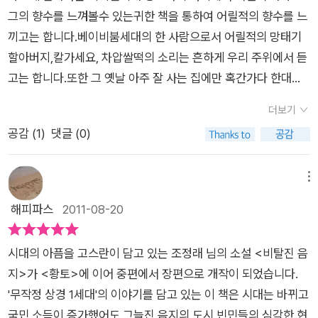
로... 떠나고...복천영감도 정든고향을 등지게 된다..야박하고 매
그의 향수를 느껴볼수 있는귀한 책을 통하여 어릴적의 향수를 느
몰찬 서울인심에 가난한 살림의 복천은 나날이 힘들어가고...한창
끼고는 합니다.베이비붐세대의 한 사람으로서 어릴적의 망태기
도시화..산업화가 가속화 될 즈음의 사람들의 생활상이나...가난
할아버지,칼가세요, 차압쌀떡의 소리는 흔하게 우리 주위에서 듣
한 사람들의 어려운 처지가 너무나 절절하게 그려져있다...예나
고는 합니다.또한 그 옛날 아주 잘 사는 집에만 혹간가다 한대씩
지금이나 어려운 사람들의 생활은 어쩜 그렇게도 고단한지...팍팍
있는 자가용 집집마다의 단독세대에서의 식모를 두고 버스 차장
한 생활을 보면...가난이 죄가 아님을 알지만...그럼에도 현대사회
더보기
이 있는 그 시절을 살아간 한 사람으로서의 향수를 느낄수 있는
에서 돈이 없으면 당하는 어려움이나 멸시같은걸 다시금 느끼게
공감 (
1
)
댓글 (0)
귀한 책이라고 볼수 있습니다.그런데 서울사람이 되어서그런지
된다아마도 이런 내가 너무 세속적인지 모르겠지만...가난한 사람
책속의 사투리를 읽어가면서 사투리가 잘 읽혀지지 않아 조금은
이 참고 살면 언젠가는 복을 받고 잘된다는 것을 믿기엔...이 세상
애를 먹었습니다.그 속에서의 전라도 사투리의 구수한 언어속에
메뉴
의 이치를 너무 많이 알고 있는것 같다...농촌에서 상경한 순박한
서도 사람사는 냄새가 느껴지고는 합니다.또한 70년대의 우리
해피파스
2011-08-20
이미지의 복천영감을 표현하기에 사투리가 적당하다는 건 알겠
세대의 여성들은 지방에서 자기 가정을 위하여 구로공단이라는
지만...너무나 생소한 사투리들에...중간중간 뜻을 알수 없어 좀
대단위공장을 통하여서 많은 여성들이 가정의 가장이 되어서 살
헤맨것 같다...역시 그만큼 시대가 많이 변하고 흐른탓이겠지...다
시대의 아픔을 고스란이 담고 있는 조정래 님의 소설 <비탈진 음
아가는 시대도 있었습니다.그런가운데 책속에서의 한 여성은 남
시한번 복간을 축하하면서...또 다른 책을 기대해본다^^
지>가 <황토>에 이어 중편에서 장편으로 개작이 되었습니다.
자의 강간을 통하여 술집여성이 되었고 너무나 안타깝고 마음이
'무작정 상경 1세대'의 이야기를 담고 있는 이 책은 시대는 바뀌고
아픈 내용이었습니다.그 당시 중학교를 다닐 무렵이었는데 콜라
국민 소득이 증가했어도 그늘진 음지의 도시 빈민들의 심각한 현