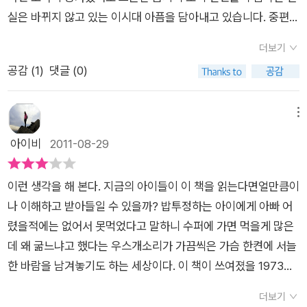
를 한병 먹기위해서는 몇일을 일을 해야하고 마시기전에는 주위
실은 바뀌지 않고 있는 이시대 아픔을 담아내고 있습니다. 중편에
의 똘망똘망한 아가들앞에서 차마 톡쏘는 콜라를 마시기위해서
서 장편으로 바뀐만큼의 시간이 흘렀음에도그들의 음지는 크게
는 많은 고비를 넘겨야 했습니다.저자의 어떤 책을 읽어도60년
더보기
변하지 않았음을 생각하지 않을 수 없습니다.'카알 가아씨요. 카
대후반에서 70년대 후반까지의 어려웠을때의 삶속에서 지금처
공감 (
1
)
댓글 (0)
알 가아씨요.'로 시작하는 첫 문장은내가 어렸을 때 들어보았
럼 이렇게 잘 살아갈줄은 몰랐던 것입니다.우리가 행복하고 잘산
던'칼 갈아요'와 매우 비슷하다고 볼 수도 있을수도 있고, 좀 더 시
다고 할때 주위를 돌아보고 천천히 사는 연습도 필요하다고 봅니
대적으로 앞서기 때문에 더한 깊이가 있을 것 같다고 느껴집니다.
메뉴
다.저자의 황토, 태백산맥, 아리랑등 많은 책이 있지만 비탈진 음
나의 아버지 세대의 이야기라고 생각해도 그다지 차이가 없을 것
아이비
2011-08-29
지 또한 마음 깊숙이 남는 작품이라고 볼수 있습니다.아침의 정보
같습니다. 어렸을 때 그렇게 목청 외치며 생활 터전을 가꾸는 분
도 오후에는 쓰레기가 되는 시절이요 한잔의 커피도 오천원 만원
들이 바로 이 책의 주인공 들이 아닌가 생각합니다. 주인공 복천
한다고하지만 어려웠을때를 돌아보고 힘들었을때 물이 없어 5리
이런 생각을 해 본다. 지금의 아이들이 이 책을 읽는다면얼만큼이
영감의 서울 상경으로 벌어지는 서울의 몰인정과 매정함이 묻어
10리를 걸어서 물을 길어먹던 시절을 떠올리면서 너무나 행복하
나 이해하고 받아들일 수 있을까? 밥투정하는 아이에게 아빠 어
나는 이 책은 그들이 음지에서 양지로의 전환이 더욱 쉽지 않음을
고 너무나 부유하구나하는 생각을 하면서 자원의 낭비를 반성하
렸을적에는 없어서 못먹었다고 말하니 수퍼에 가면 먹을게 많은
보여주려고 하는 것 같습니다. 타지에서 만나는 고향 사람들과의
는 계기도 가지게 되었습니다.이 책을 통하여 다시한번 힘들었을
데 왜 굶느냐고 했다는 우스개소리가 가끔씩은 가슴 한켠에 서늘
조우는 메마른 땅에 뿌려주는 비와 같은 역활을 하고 있습니다.연
때의 과거를 생각하면서 우리 고사성어에 온고지신이라는 말이
한 바람을 남겨놓기도 하는 세상이다. 이 책이 쓰여졌을 1973년
탄가스, 판잣집, 리어카 등의 단어들은 옛 추억이 되었을지도 모
있듯이 옛것이라고해서 다 버리고 잘못된것이 아니라 옛것을 보
이면 나는 국민학교(초등학교)에 다니고 있을 나이다. 하지만 소
릅니다. 하지만 지금도 이러한 단어들을 생활과 연계해서사용하
더보기
고 옛것을 통하여 반성하고 현재를 잘 해 나가보자는 마음에서 내
설속의 배경은 그 이전의 세상이니 내게도 멀고 먼 이야기일 것이