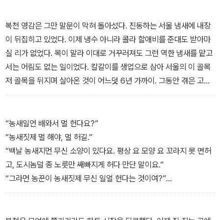
1970년대 급속도로 진행된 산업화와 뜻하지 않게 닥친 불행으로 인
해 삶의 터전을 버리고 두 자녀와 함께 서울로 야반도주해 칼갈이로
복천 영감은 그만 말문이 막혀 돌아섰다. 진동하는 서울 냄새에 내장
생계를 꾸리는 한 남자의 이야기이다. 남의 소를 몰래 팔아 서울로 무
이 뒤집히고 있었다. 이제 냉수 아니라 콜라 할애비를 준대도 받아마
작정 상경한 복천은 아무 연고도 없는 서울에서 살아보려고 몸으로
실 리가 없었다. 목이 말라 이대로 거꾸러져도 그런 역한 냄새를 맡고
감당할 수 있는 일이라면 생계와 자식들을 위해 해보려고 하지만 번
서는 어림도 없는 일이었다. 칼갈이를 생업으로 삼아 서울의 이 골목
번이 발길질과 뭇매만을 맞으며 벽에 부딪힌다.
저 골목을 뒤지며 살아온 것이 어느덧 6년 가까이. 그동안 겪은 고생,
당한 서러움도 많았지만 타향이니까, 가난하니까 하는 식으로 그래도
조정래 작가는 복천 영감의 삶뿐 아니라 그가 만난 떡장수 아줌마, 식
자위할 수는 있었다. 그런데 복천 영감을 못 견디게 하는 것은 모든 서
모 아가씨, 복권 파는 소녀 그리고 그에게 시련을 안긴 인물들의 이야
울 사람들이 하나같이 지니고 있는 그 몰인정이요, 매정함이었다. 언
“농새일언 배와서 멀 헌다요?”
기를 통해 갑작스럽게 닥친 사회변화로 인해 사회의 빈민으로 전락한
제나 차갑고 싸늘하고 냉정해서 삭막하기 엄동설한 같은 인심에 부딪
“농새짓제 멀 해야, 멀 허길.”
채 밑바닥을 전전하면서도 살아야했기에 생을 포기하지 못한 40여
힐 때마다 속이 뒤집히는 울분 같은 것을 누를 길이 없었다. 그뿐 아니
“백날 농새지먼 무신 소양이 있다요. 평상 요 모양 요 꼬라지 못 면허
년 전 우리 부모 세대들의 삶을 생생하게 그려냈다.
라 약삭빠르기 다람쥐 같고, 뻔뻔스럽기 쇠가죽 같은 낯짝인가 하면,
고, 도시놈덜 종 노릇만 쌔빠지게 허다 만단 말이요.”
능청떨기는 백여우요, 억척스럽기는 땅벌 같은 종자들을 대하면서 자
“그라먼 농꾼이 농새짓제 무신 일얼 헌다는 것이여?”
기는 어쩔 수 없는 촌놈이라는 탄식밖에 나오는 게 없었다. 없이 살아
“그럴라먼 중학교는 멋헐라고 보냈습디여?”
도 늘 푸짐하고, 배가 고픈 대로 따뜻하고, 별달리 도와주는 것이 없어
“아, 사람이 삼스롱 무식은 면해얄 것 아니여.”
도 믿음직스럽던 고향의 인심은 그리움 저편의 머나먼 이야기였다.
“아부지넌 무신 말씀이다요. 무식 면헐랐음사 소학교만 나와도 그만