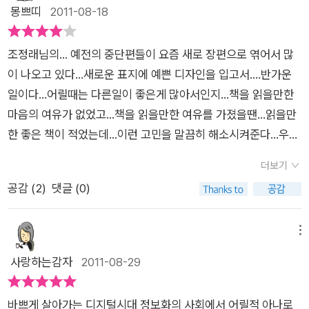
몽쁘띠
2011-08-18
조정래님의... 예전의 중단편들이 요즘 새로 장편으로 엮어서 많
이 나오고 있다...새로운 표지에 예쁜 디자인을 입고서....반가운
일이다...어릴때는 다른일이 좋은게 많아서인지...책을 읽을만한
마음의 여유가 없었고...책을 읽을만한 여유를 가졌을땐...읽을만
한 좋은 책이 적었는데...이런 고민을 말끔히 해소시켜준다...우리
의 어렵고 굴곡진 역사를 가장 잘 표현하시는 작가님..그래서인
더보기
지...모질고 질긴 가난을 너무나 잘 아는 복천영감의 인생이 슬프
공감 (
2
)
댓글 (0)
면서도 공감가게 그려졌다...가난하게 태어나 남의 집 머슴을 살
면서 입에 풀칠하기도 힘들게 보낸 젊은시절..참한 마누라를 만나
삼남매를 낳고 죽자고 고생해서 겨우 살림이 좀 느나 싶었는데...
메뉴
맏이의 가출...그리고 마누라의 알수없는 병으로 점점 가세가 기
사랑하는감자
2011-08-29
운다...왜 이렇게 가난한 사람에겐 삶이 혹독하고 모진지...맘이
짠해진다...잘살아보자는 구호아래 농촌사람들은 도시로...도시
바쁘게 살아가는 디지털시대 정보화의 사회에서 어릴적 아나로