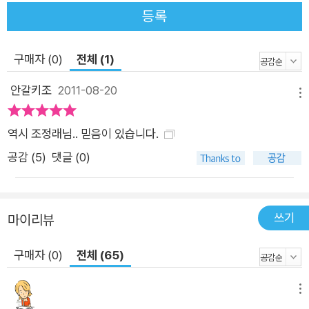
마든지 볼 수 있는 현재 진행형이다. 자의든 타의든 태어난 터전
등록
에서 쫓겨나 인정머리 없는 도시 한복판에 내몰려 힘겨운 삶을 버
티는 사람들은 아직도 무수하다. 이것이 40여 년이 지난 지금
구매자 (0)
전체 (1)
『비탈진 음지』를 다시 읽어야 하는 이유이다. 이 작품은 국민소득
수치에만 급급한 채 우리 사회의 어두운 곳을 외면한 채 살아가는
안갈키조
2011-08-20
메뉴
우리 자신을 돌이켜보며, 그들을 위해 우리가 무엇을 해야 할 것
인가를 고민해 보는 시간을 마련해 줄 것이다.
역시 조정래님.. 믿음이 있습니다.
공감 (
5
)
댓글 (0)
쓰기
마이리뷰
구매자 (0)
전체 (65)
메뉴