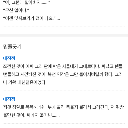
워할 수 있으며, 무슨 겁이 그다지도 많이 나는 것인지 이해할 수가 없
“예, 그런데 할아버지…….”
께로 천년만년 가도 변허는 일은 땅얼 딱 믿고 농사일 착실히 잘허는
었다. 그 많은 부잣집들은 서울 인심이 어떤지 거울처럼 비춰주고 있
“무신 일이냐.”
것이 질로 안전헌 직업이란께로.”
었고, 그건 바로 복천 영감이 진저리치는 서울 냄새였다.
“이젠 맞춰보기가 겁이 나요.”
“아이고메 아부지, 워찌 그리 시상 돌아가는 것 몰르고 앞 캄캄헌 심
＿「살아간다는 것」 중에서
“허어, 무신 소리라고. 워디 니가 허는 일이간디?”
봉사요, 그래. 인자 농사고 농촌이고 농민이고 다 엎어지고 깨져 끝장
“그래도 발표 때마다 허탕이니까 할아버지한테 너무 미안해요.”
나부렀당께라. 눈 크게 뜨고, 정신 똑똑허니 채리고 변해가는 시상을
“원 별소리 다 헌다.”
밑줄긋기
보랑께라.” ＿「다시 못 갈 고향」 중에서
복천 영감은 인숙이를 물끄러미 내려다보고 있었다. 언제 보아도 참
한 얼굴이었다. 다음에 영수놈 색시감으로……, 복천 영감은 자기의
대장정
엉뚱한 생각에 스스로 놀랐다. 꼭 인숙이에게 들킨 것만 같아 복천 영
쪼깐헌 것이 어찌 그리 판에 박은 서울내기 그대로다냐. 싸납고 뺀들
감은 두어 번 헛기침을 했다.
뺀들허고 시건방진 것이. 복천 영감은 그만 돌아서버릴까 했다. 그러
“열 본 찍어 안 넘어가는 나무 는 법잉께. 인숙아, 얼렁 불러라.”
나 기왕 내친걸음이었다.
(……)
복천 영감은 오늘 재수가 좋은 날이었다. 다른 날보다 배 가까운 수입
대장정
을 올렸던 것이다.
저것 참말로 똑똑허네웨. 누가 콜라 묵을지 몰라서 그러간디, 저 쥐방
복천 영감은 생각할수록 기분이 상쾌해서 또 돈을 전부 꺼내들고 손
울만헌 것이. 싸가지 웂기넌…….
가락에 퉤퉤 침을 뱉었다. 다시 세어보며 그 느긋한 기분을 맛보고 싶