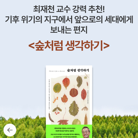
'뒷담화' 같은 책들을 몇몇 출간했다. 물론 뒷담화 이상의 가치가
있는 책이지만 말이다. 특히, 『황홀한 글감옥』은 그의 에세이 중
가장 널리 알려진 것으로, 작가가 직접 알려주는 '소설 쓰는 법'이
담겨 있어서 그런가 보다. 하지만 그것도 좋지만 조정래의 인간적
인 이야기도 경청해주었으면 한다.이제, 드디어 조정래 작가의 단
편소설도, 대하소설도 아닌 '장편소설'로 들어가본다. 내 생각엔
요즘 조정래 작가의 문학 스타일이 장편소설로 바뀐 것 같다. 물
론 대부분 예전에 쓰여진 작품이지만. 왜 그의 작품은 계속해서
개정판이 나오는 걸까? 사람들이 관심을 가진 것뿐만이 아니라,
그의 작품의 칼날은 아직도 효력을 발휘하기 때문인 걸까? 그 두
가지에 더불어 하나 추가해본다. 조정래 작가 자신도 작품을 끝맺
지 못했기 때문이다. 원래 『황토』는 중편이었지만 그의 손길으로
장편으로태어났다. 『사람의 탈』은『오 하느님』이라는제목이었지
만 전자로 바뀌었다. 제목에서도 볼 수 있듯이 조정래 작가는'인
뒤로가
간'에 관심을 가지고 있다.더 자세히 말하면, 이 시대에서 살아가
기