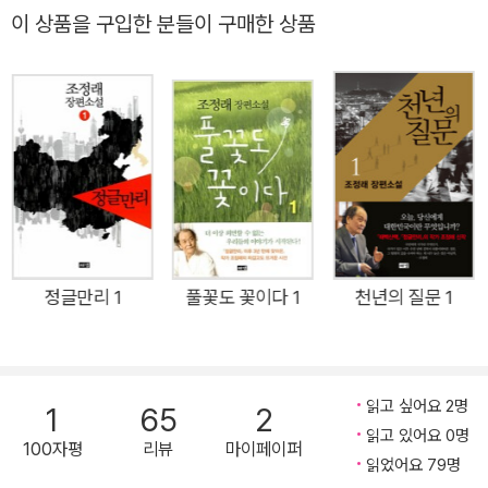
의 대화』와 청소년을 위한 위인전인『신채호』『안중근』『한용운』『김
리화한다.
던 세대의 비극과 시대의 아픔 40년이 넘는 작가생활 동안 한국
이 상품을 구입한 분들이 구매한 상품
구』『박태준』『세종대왕』『이순신』을 발표했다. 현대문학상, 대한민국
10월로 접어든 어느 날, 복천은 갑자기 모습을 감춰 궁금하던 식모 처
근현대사의 살아 있는 교과서가 된 대하소설 『태백산맥』『아리
문학상, 단재문학상, 노신문학상, 광주문화예술상, 만해대상, 현대불
자를 만나게 되는데, 그녀는 술집 작부가 되어 있었다. 도둑년이라고
랑』『한강』 32권을 집필하며 문학사에 기념비를 세운 조정래 작
교문학상, 심훈문학대상 등을 수상했고, 은관문화훈장을 수훈했다.
몰아붙이던 주인의 말과는 달리 그녀는 주인 집에서 험한 꼴을 당한
가. 그가 40년 전 국민소득 150달러였던 시대의 이야기를 오늘
조정래 작가의 작품은 영어·프랑스어·독일어·일본어 등으로 세계 곳
채 쫓겨나 술집을 전전하고 있었던 것이다. 복천은 그녀의 모습을 보
에 다시 들추는 이유는 무엇이며, 그가 미처 외면할 수 없었다고
곳에서 번역 출간되었고, 영화·오페라·뮤지컬·만화로 만들어졌으며,
자 과거 자신이 당한 일이 떠올라 너무 분하고 기가 막힌다. ……
말하는 진실은 무엇인가. 1973년 처음 발표되었으며, 1999년도
TV 드라마 등으로도 제작되고 있다.
<조정래문학전집>(전9권) 네 번째 책 『비탈진 음지』에 '황토'와
함께 수록 출간되었던 이 작품은, 발표 당시부터 장편적 중량감을
지닌 중편이자 조정래의 문학관과 역사관을 압축한 작품으로 일
컬어지며 평단의 관심을 받았었다. 작가는 2010년부터 초창기
정글만리 1
풀꽃도 꽃이다 1
천년의 질문 1
작품의 개정판 출간작업을 진행하면서 무엇보다 '비탈진 음지'와
'황토'를 재조명하며 기존의 중편을 장편으로 개작해 냈다. 200
여 매에 이르는 원고를 새롭게 집필하고 문장을 하나하나 다듬은
읽고 싶어요 2명
1
65
2
작가는, 40여 전 우리 사회가 안고 있었던 문제가 여전히 해결되
읽고 있어요 0명
100자평
리뷰
마이페이퍼
지 않은 채 계속되고 있는 엄연한 현실을 새삼 느끼며 소설가로서
읽었어요 79명
사회의 통증을 외면할 수 없는 숙명을 다시 한 번 토로한다. 『비탈