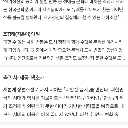
‘작가정신의 승리’라 불릴 만큼 온 생애를 문학에 바쳐온 조정래 작가
처음 서울역에 내린 복천이 어리둥절해 하며 안절부절할 때 다행히
는 한국문학뿐 아니라 세계문학에서도 유례를 찾아보기 힘든 뛰어난
마음 좋은 동향 떡장수 아줌마를 만나 먹고살 수 있는 방도를 찾을 수
작품 활동을 펼쳐왔다. 작가정신의 결집체라 할 수 있는 대하소설『태
있게 되고, 판자촌에 임시 거처마나 얻게 되었다. 처음 막노동판에 일
백산맥』『아리랑』『한강』은 ‘20세기 한국 현대사 3부 작’으로, 1천 5
을 찾아 나섰으나 시작도 못해보고 쫓겨나고 지게짐을 져보려 했으나
백만 부 돌파라는 한국 출판사상 초유의 기록을 수립했다. 1943년
조정래(지은이)의 말
역시나 선점한 사람들에게 몰매만 맞고 쫓겨나 살 방도를 골돌하던
전라남도 승주군 선암사에서 태어나 광주 서중학교, 서 울 보성고등
피할 수 없는 사회 변동은 도시 팽창과 함께 수많은 문제를 야기시키
사이 땅콩장사를 해보라는 떡장수 아줌마의 조언에 따라 장사를 시작
학교를 거쳐 동국대학교 국어국문학과를 졸업했다. 1970년 《현대문
게 되었습니다. 그 중에서 가장 중요한 문제가 도시 빈민의 양산이었
한다. 술술 일이 풀리며 안정을 찾았다 싶은 순간 리어카를 도둑맞고
학》으로 등단한 후, 왜곡된 민족사에서 개인이 처한 한계에 이르기까
습니다. 인간으로서 기본적인 생존 조건도 보장받지 못한 수많은 도
만다. 그 사이 인정머리 없는 서울에서 유일하게 호의를 베풀며 고향
지 다양한 영역을 아우르며 소설을 집필했다. 대하소설 3부작『태백산
시 빈민들은 시대의 비극이고, 시대의 슬픔이었습니다. 그 시대의 통
의 따듯한 정을 느끼게 해줬던 떡장수 아줌마네 일가족이 연탄가스
맥』『아리랑』『한강』을 비롯해, 장편소설『천년의 질문』『풀꽃도 꽃이
증을 작가로서 외면할 수 없어서 ‘무작정 상경 1세대’의 얘기를 쓴 것
중독으로 몰사하고, 리어카 도난 뒤에 징그러운 몸살을 앓고 난 복천
출판사 제공 책소개
다』『정글만리』『허수아비춤』『사람의 탈』『인간 연습』『비탈진 음지』
이 ?비탈진 음지?입니다.……‘굶주리는 사람이 단 하나만 있어도 그
은 칼갈이로 나선다.
『황토』『불놀이』『대장경』, 중단편소설집『그림자 접목』『외면하는 벽』
새롭게 장편소설로 다시 태어난 『비탈진 음지』를 만난다! 대한민
건 우리 모두의 책임이다’. 시인 릴케의 고통스러운 읊조림입니다. 하
시간이 흘러 복천은 일에 요령을 터득하지만 부득이하게 속임수를 쓰
『유형의 땅』『상실의 풍경』『어떤 솔거의 죽음』등을 발표했다. 산문집
국의 시대와 역사를 가로지르는 『태백산맥』『아리랑』『한강』의 작
물며 소설가로서 오늘의 우리 현실을 어떻게 바라보아야 하겠습니까.
게 된 자신의 모습에 갈등하게 된다. 그러나 복천은 드높게 쌓아올린
으로『누구나 홀로 선 나무』『황홀한 글감옥』『조정래의 시선』『조정래
독자들 또한 별개의 존재가 아니라 우리 사회의 일원입니다. 『비탈진
가 조정래가 외면하지 못한 이야기 가난한 사람들을 벼랑으로 내
부잣집을 볼 때마다 어린 시절 머슴살이 하던 박진사의 독살스런 행
사진 여행: 길』과 함께, 문학 인생 50년을 담은『홀로 쓰고, 함께 살
음지』를 읽을 필요가 없는 날이 하루 빨리 오기를 고대합니다.
태가 떠올라 서울의 부자들은 그보다 훨신 독살스러운 것들이라는 생
모는 시대의 비극은 아직 끝나지 않았다! 피할 수 없는 변화 속에
다』를 출간했다. 또한 고등학생 손자와 함께 집필한『할아버지와 손자
각과 양심적으로 살아봐야 남는 건 가난뿐이라는 생각으로 자신을 합
서 삶의 벼랑으로 내몰린 채 ‘무작정 상경’을 감행할 수밖에 없었