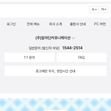
지극히 작다 일컬음을 받을 것이요 누구든지 이를 행하며 가르치는
장문화사) / 2011년 9월 치즈랑 소금이랑 콩이랑 에쿠니 가오리.
자는 천국에서 크다 일컬음을 받으리라내가 너희에게 이르노니 너희
가쿠타 미츠요.이노우에 아레노.모리 에토 지음, 임희선 옮김 / 시드
의가 서기관과 바리새인보다 더 낫지 못하면 결코 천국에 들어가지
페이퍼 / 2011년 9월 처음에 책 제목을 보고 어린이 책인가 생각했
못하리라- 율법: 우주가 존재하는 한 지속, 하나님 나라의 시민들은
로그인
전체 메뉴
회사 소개
출판사 안내
PC 버전
는데, 에쿠니 가오리의 작품인 것을 알았다. 저자를 좋아하는 지인에
반드시 율법에 순종해야 한다.- 하나님 나라에서 위대함이란 율법에
게 선물하고 싶은 책. 포르노 보는 남자, 로맨스 읽는 여자 오기 오가
대한 복종에 의해 측정될 것이다.- 개인적 순종뿐만 아니라 타인에게
(주)알라딘커뮤니케이션
스 & 사이 가담 지음, 왕수민 옮김 / 웅진지식하우스(웅진닷컴) / 201
알리기- 하나님을 기쁘시게 하는 의 = 마음과 동기의 내적 의- 성령
1년 10월 이 책도 알사탕 게임을 하려다 발견한 책. 남자와 여자의
1544-2514
일반문의 (발신자 부담)
님이 우리 안에서 행하시는 일은 하나님의 율법을 기록하는 것- 바리
심리와 성격, 취향의 차이를 제목에서부터 확연하게 알려주는 듯 보
새인 = 외적 율법 순종 < 그리스도인 → 더 깊은 순종(마음의 의) 4.
1:1 문의
FAQ
여 읽지 않을 수 없을 듯 하다. 우끼는 짬뽕어 달인 박수호 지음, 성지
그리스도인의 의, 분노와 음욕옛 사람에게 말한 바 살인하지 말라 누
현 그림 / 정보공학연구소 / 2011년 10월 국적 없는 우리말 뜻풀이
구든지 살인하면 심판을 받게 되리라 하였다는 것을 너희가 들었으나
중고매장 위치, 영업시간 안내
사전'이라는 책 부제를 보면서 이미 구세대가 된 내게 꼭 필요하다는
나는 너희에게 이르노니 형제에게 노하는 자마다 심판을 받게 되고
생각을 하게 만든 책이다. 아래에 있는 책 [종이책 읽기를 권함]과
형제를 대하여 라가라 하는 자는 공회에 잡혀가게 되고 미련한 놈이
[써먹는 서양 철학]은 눈에 띄는 신간들이다. 종이책 읽기를 권함 김
라 하는 자는 지옥 불에 들어가게 되리라그러므로 예물을 제단에 드
무곤 지음 / 더숲 / 2011년 10월 써먹는 서양 철학 레슬리 레벤 지
리려다가 거기서 네 형제에게 원망들을 만한 일이 있는 것이 생각나
음, 이시은 옮김, 윤형식 감수 / 진선북스(진선출판사) / 2011년 10
거든예물을 제단 앞에 두고 먼저 가서 형제와 화목하고 그 후에 와서
월 [카툰성경 신약 - 개역개정판] 을 보면서, 올 가을엔 기독교 서적