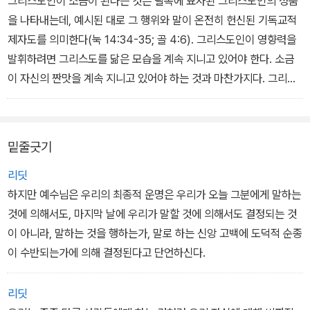
그리스도인이 소금이 된다는 것은 팔복에 묘사된 그리스도인의 성품
이 백성은 세상과 구별되어 하나님께 속하며 하나님께 순종하는 ‘거
을 나타내는데, 예시된 대로 그 행위와 말이 온전히 헌신된 기독교적
룩한’ 백성이 되고, 이 백성의 소명은 자신의 정체성에 충실한 것, 즉
제자도를 의미한다(눅 14:34-35; 골 4:6). 그리스도인이 영향력을
모든 견해와 행동이 ‘거룩한’ 또는 ‘다른’ 존재가 되는 것이다.
발휘하려면 그리스도를 닮은 모습을 계속 지니고 있어야 한다. 소금
… 산상수훈의 핵심 본문은 “그들을 본받지 말라”는 6장 8절에 있다.
이 자신의 짠맛을 계속 지니고 있어야 하는 것과 마찬가지다. 그리스
그것은 오래 전 이스라엘에게 하신 하나님의 말씀을 곧바로 연상시킨
도인들이 비그리스도인들에게 동화되어 세상의 더러움에 오염되면,
다. “너희는…의 풍속을 따르지 말라”(레 18:3). 똑같은 명령이다. 다
그들은 영향력을 잃어버린다. 그리스도인들이 사회 안에 속하여 그
르게 되라는 것이다. 그리고 산상수훈 처음부터 끝까지 이 주제가 상
사회에 영향력을 발휘하려면 세상 사람들과 똑같이 되는 것이 아니라
밑줄긋기
세히 설명되어 있다.
달라야 한다.
그들의 성품은 세상 사람들이 흠모하는 것과는 완전히 달라야 했다
로이드 존스 박사도 이 점을 강조한다. “복음의 영광은 교회가 세상과
리딧
(팔복). 그들은 세상에 가득 찬 어둠 속에서 등불처럼 빛나야 했다. 그
절대적으로 다를 때 변함없이 세상의 주의를 끈다는 것이다. 바로 그
하지만 예수님은 우리의 최종적 운명은 우리가 오늘 그분에게 말하는
들의 의는 윤리적 행동에서나 종교적 헌신에서나 서기관과 바리새인
럴 때 세상은 교회의 메시지에 귀를 기울이게 된다. 아마도 처음에는
것에 의해서도, 마지막 날에 우리가 말할 것에 의해서도 결정되는 것
의 의보다 더 나아야 했으며, 그들의 사랑은 이웃한 이교도들의 사랑
그 메시지를 매우 싫어할 테지만.” 그렇지 않고, 우리 그리스도인들이
이 아니라, 말하는 것을 행하는가, 말로 하는 신앙 고백에 도덕적 순종
보다 더 크고 그들의 야망은 이교도 이웃들의 야망보다 더 고상해야
비그리스도인들과 구별되지 않는다면 우리는 아무 쓸모가 없다. 우리
이 수반되는가에 의해 결정된다고 단언하신다.
했다.
도 짠맛을 잃은 소금처럼 “밖에 버려져 사람에게 밟힐 뿐”이다.
산상수훈에서 기독교적 기준과 비기독교적 기준을 이처럼 대조하지
_ 2장. 맛을 잃고 밖에 버려져 밝히는 소금
리딧
않은 단락은 단 하나도 없다. 그것은 산상수훈의 기초이며 하나로 묶