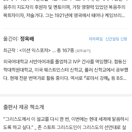
음주의 지도자의 후원자 및 멘토이며, 가장 영향력 있었던 복음주의
목회자이자, 저술가다. 그는 1921년에 영국에서 태어나 케임브리지
대학을 졸업하고 1945년에 목사로 안수받은 후, 런던에 있는 올소울
스교회(All Souls Church)를 섬기면서 강력하고 혁신적인 목회 방
옮긴이:
정옥배
저자파일
신간알림 신청
침으로 효과적인 도시 목회를 이끌었다. 세계가 인정하는 영적 지도
자로서 로잔언약(1974년)의 입안에도 참가했고, 2011년에 소천할
최근작 :
<미션 익스포저>
… 총 167종
(모두보기)
때까지 활발한 강연 및 저술 활동을 펼치며 영국뿐 아니라 전 세계 복
외국어대학교 서반아어과를 졸업하고 IVP 간사를 역임했다. 합동신
음주의권의 지지대 역할을 했다. 2005년에는 타임지가 그를 “세계
학대학원대학교, 미국 웨스트민스터 신학교, 풀러 신학교에서 공부했
에서 가장 영향력 있는 인물 100인”으로 선정하였으며, 빌리 그레이
다. 현재 전문 번역가로 활동 중이다. 역서로 『로마서 강해』 등 BST
엄은 그를 가리켜 “오늘날 세계가 가장 존경하는 성직자”라고 칭했
주석 시리즈, 『비교할 수 없는 그리스도』 『진정한 기독교』 『하나님을
다. 급변하는 현대 문화 속에서 기독교 신앙을 명쾌하게 풀어내 바른
아는 지식』(이상 IVP), 『IVP 성경배경주석』 『세계 교회의 미래』 『하
신앙의 방향을 제시해 주는, 목회자들이 가장 선호하는 저자이기도
나님의 선교』(공역, 이상 IVP) 등이 있다.
하다. 특히 세계적인 베스트셀러이자 그의 대표작인 『기독교의 기본
출판사 제공 책소개
진리』(생명의말씀사)는 신학생뿐 아니라 모든 그리스도인의 필독서
“그리스도께서 이 설교를 다시 한 번, 이번에는 현대 세계에 말씀하시
로 꼽힌다. 그 외에도 『그리스도의 십자가』, 『현대 기독교 선교』 및
도록 하고 싶다.” _ 존 스토트 그리스도인이 그리스도의 선언대로 살
‘Bible Speaks Today Series’의 신약 주석을 집필했으며, 지금까