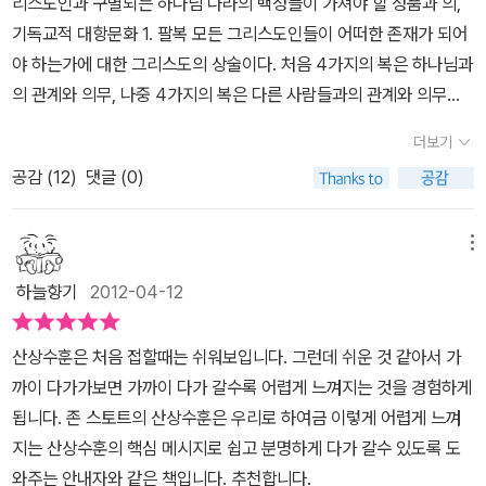
리스도인과 구별되는 하나님 나라의 백성들이 가져야 할 성품과 의,
기독교적 대항문화 1. 팔복 모든 그리스도인들이 어떠한 존재가 되어
야 하는가에 대한 그리스도의 상술이다. 처음 4가지의 복은 하나님과
의 관계와 의무, 나중 4가지의 복은 다른 사람들과의 관계와 의무를
나타낸다.심령이 가난한 자는 복이 있나니 천국이 그들의 것임이요-
더보기
심령이 가난한 자: 하나님 앞에서 영적 가난함을 ‘인정’하는 자애통하
공감 (
12
)
댓글 (0)
는 자는 복이 있나니 그들이 위로를 받을 것임이요- 다른 사람들의 죄
와 세상의 악에 근심하고 슬퍼하는 자온유한 자는 복이 있나니 그들
이 땅을 기업으로 받을 것임이요- 자기 자신에 대한 참된 견해, 다른
메뉴
사람들에 대한 겸손하고 온순한 태도.의에 주리고 목마른 자는 복이
하늘향기
2012-04-12
있나니 그들이 배부를 것임이요- 여기서의 ‘의’ : 도덕적. 사회적 의-
도덕적 의: ‘마음에서 우러나오는’ 하나님을 기쁘시게 하는 성품과
산상수훈은 처음 접할때는 쉬워보입니다. 그런데 쉬운 것 같아서 가
의- 사회적 의: 평등, 해방, 정직, 존중 등- 바리새인: 규칙들에 외적으
까이 다가가보면 가까이 다가 갈수록 어렵게 느껴지는 것을 경험하게
로 복종 ↔ 그리스도인: 내적 의- 루터 “절대 억제하거나 중단시키거
됩니다. 존 스토트의 산상수훈은 우리로 하여금 이렇게 어렵게 느껴
나 만족시킬 수 없는 의에 대한 굶주림과 목마름, 의를 성취하고 유지
지는 산상수훈의 핵심 메시지로 쉽고 분명하게 다가 갈수 있도록 도
하는 일을 제외하고는 아무 것도 기대하지도 신경 쓰지도 않고, 그 목
와주는 안내자와 같은 책입니다. 추천합니다.