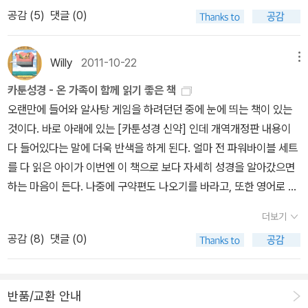
마지막 책은책을 덮고나서 숨히 막힐 정도의 장엄함을 느꼈다. 역시
희 전에 있던 선지자들도 이같이 박해하였느니라- 기뻐하고 즐거워
공감 (
5
)
댓글 (0)
존 스토트라는 말이 절로 나왔다.
하라- 기독교적 진정성의 증표- 세상적 가치관의 역전 → 성경적 신
조의 기본 2. 소금과 빛 너희는 세상의 소금이니 소금이 만일 그 맛을
잃으면 무엇으로 짜게 하리요 후에는 아무 쓸 데 없어 다만 밖에 버려
Willy
2011-10-22
메뉴
져 사람에게 밟힐 뿐이니라너희는 세상의 빛이라 산 위에 있는 동네
카툰성경 - 온 가족이 함께 읽기 좋은 책
가 숨겨지지 못할 것이요사람이 등불을 켜서 말 아래에 두지 아니하
오랜만에 들어와 알사탕 게임을 하려던던 중에 눈에 띄는 책이 있는
고 등경 위에 두나니 이러므로 집 안 모든 사람에게 비치느니라이같
것이다. 바로 아래에 있는 [카툰성경 신약] 인데 개역개정판 내용이
이 너희 빛이 사람 앞에 비치게 하여 그들로 너희 착한 행실을 보고 하
다 들어있다는 말에 더욱 반색을 하게 된다. 얼마 전 파워바이블 세트
늘에 계신 너희 아버지께 영광을 돌리게 하라 - 세상에 미칠 그리스도
를 다 읽은 아이가 이번엔 이 책으로 보다 자세히 성경을 알아갔으면
인들의 선한 영향력- 착한 행실과 팔복에 묘사된 삶을 공개적으로 실
하는 마음이 든다. 나중에 구약편도 나오기를 바라고, 또한 영어로 된
천 → 사람들은 우리를 보고 하나님께 영광을 돌릴 것이다. 3. 그리스
책도 구할 수 있으면 하는 바람이다. 《The New Testament, The
도인의 의, 완전한 율법내가 율법이나 선지자를 폐하러 온 줄로 생각
더보기
Illustrated International Children’s Bible》라는 제목인데, 책 검
하지 말라 폐하러 온 것이 아니요 완전하게 하려 함이라진실로 너희
공감 (
8
)
댓글 (0)
색을 해보니 눈에 띄지 않는다. 아직 영어 원서가 우리나라에 들어오
에게 이르노니 천지가 없어지기 전에는 율법의 일점 일획도 결코 없
지 않은 듯 하다. '온 가족이 재미있게 보고 쉽게 읽는 만화성경' 이라
어지지 아니하고 다 이루리라그러므로 누구든지 이 계명 중의 지극히
는 문구처럼 아이 뿐 아니라 우리 가족이 함께 읽으면 좋을 듯. 카툰
작은 것 하나라도 버리고 또 그같이 사람을 가르치는 자는 천국에서
반품/교환 안내
성경 신약 - 개역개정판 키이스 닐리.데이비드 마일즈 그림 / 규장(규