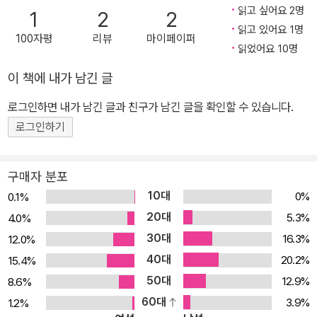
지, 산상수훈은 이 시대에 적절한지, 과연 도달 가능한 실제적 말씀인
읽고 싶어요 2명
1
2
2
지를 하나하나 살펴보며 우리 신앙을 점검하고 예수님의 선언대로 살
읽고 있어요 1명
100자평
리뷰
마이페이퍼
수 있는 길을 제시한다. 3) 맛을 잃고 버려져 사람들에게 밝히고 있는
읽었어요 10명
소금이 저절로 떠오르는 안타까운 한국 교회에 도전을 던진다. 4) 한
이 책에 내가 남긴 글
국 교회와 그리스도인들에게 세상에 대안이 될 수 있는 모습을 제시
로그인하면 내가 남긴 글과 친구가 남긴 글을 확인할 수 있습니다.
한다.
로그인하기
구매자 분포
10대
0%
0.1%
20대
5.3%
4.0%
30대
16.3%
12.0%
40대
20.2%
15.4%
50대
12.9%
8.6%
60대
3.9%
1.2%