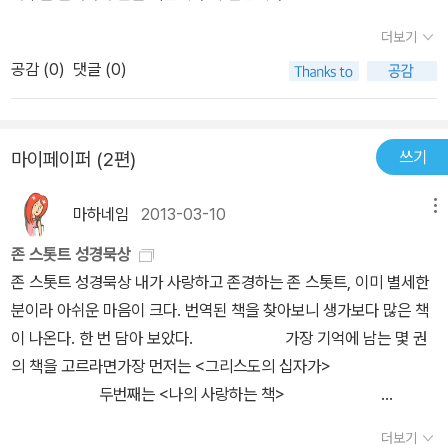
적에 방해가 되는 것은 무엇이든 멸시하는 것이다. 설사 당신이 세상
을 완전히 경건하게 만들 수 없다 해도, 당신이 할 수 있는 것을 하
더보기
라”긍휼히 여기는 자는 복이 있나니 그들이 긍휼히 여김을 받을 것임
공감 (
0
)
댓글 (0)
이요- 다른 사람들에 대한 긍휼은 우리가 회개한 것의 증거로 볼 수
있다.- 우리가 죄 사함 받았다는 사실이 우리가 타인을 용서하도록 한
다.마음이 청결한 자는 복이 있나니 그들이 하나님을 볼 것임이요- 도
쓰기
마이페이퍼 (2편)
덕적 더럽힘으로부터 깨끗해야 한다.- 거짓이 없고 전적으로 진실하
며, 투명하고 위선과 간교함이 없는, 완전히 진실한 자화평하게 하는
마하네임
2013-03-10
메뉴
자는 복이 있나니 그들이 하나님의 아들이라 일컬음을 받을 것임이
존 스톳트 성경묵상
요- 우리는 절대 스스로 충돌을 추구하거나 충돌의 원인이 되어서는
존 스톳트 성경묵상 내가 사랑하고 존경하는 존 스톳트, 이미 별세한
안 된다.- 우리가 할 수 있는 한 모든 사람과 더불어 화목해야 한다.-
분이라 아쉬운 마음이 크다. 번역된 책을 찾아보니 생가보다 많은 책
값싼 화평(회개 없이 잘못을 용서해 주는 등)으로 전락하지 않아야
이 나온다. 한 번 담아 보았다. 가장 기억에 남는 몇 권
함- 참된 화평에는 고통이 요구될 수 있음의를 위하여 박해를 받은 자
의 책을 고르라면가장 먼저는 <그리스도의 십자가>
는 복이 있나니 천국이 그들의 것임이라나로 말미암아 너희를 욕하고
두번째는 <나의 사랑하는 책>
박해하고 거짓으로 너희를 거슬러 모든 악한 말을 할 때에는 너희에
세번째는 <비교할 수 없는 그리스도>이다. 이 중에서
게 복이 있나니기뻐하고 즐거워하라 하늘에서 너희의 상이 큼이라 너
더보기