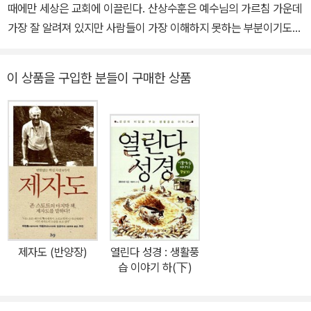
때에만 세상은 교회에 이끌린다. 산상수훈은 예수님의 가르침 가운데
지 30여 권이 넘는 저서로 전 세계 기독교에 지대한 영향을 끼치고
가장 잘 알려져 있지만 사람들이 가장 이해하지 못하는 부분이기도
있다.
하다. 이 말씀은 과연 순종 가능한 말씀일까? 이상에 불과한 게 아닐
까? 그렇지 않다! 산상수훈은 예수님의 선언서와 같다. 자신을 따르
이 상품을 구입한 분들이 구매한 상품
는 제자들이 어떤 사람이 되며 어떻게 행동하기를 원하시는지 친히
설명하고 계시기 때문이다. 예수님은 단순히 윤리적 규칙들을 늘어놓
지 않으셨다. 산상수훈의 처음부터 끝까지 세상의 방식과는 대비되는
전혀 다른 가치관을 제시하신다. 우리는 선택해야 한다. 무리를 따를
것인가. 예수님을 따를 것인가. 세상 여론이라는 바람에 흔들리는 갈
대가 될 것인가, 예수님의 말씀에 지배를 받을 것인가. 생명에 이르는
좁은 길을 갈 것인가. 멸망에 이르는 넓은 길을 갈 것인가. 산상 설교
는 우리에게 대안을 제시하며 선택을 촉구한다. 세상에 순응하지 말
라! 너희는 다르다! 다르게 살아야 한다! 유일한 대안은 예수님의 말씀
제자도 (반양장)
열린다 성경 : 생활풍
과 그 주장들을 액면 그대로 받아들이는 것이다. [이 책의 차별성] 1)
습 이야기 하(下)
저명한 기독교의 지성 존 스토트가 수년 간 깊이 묵상한 산상수훈을
현대 사회에 꼭 맞도록 명쾌하게 풀어냈다. 2) 산상수훈이 왜 중요한