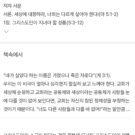
수훈을 현대 사회에 꼭 맞도록 명쾌하게 풀어냈다. 산상수훈이 왜 중
저자 서문
요한지, 산상수훈은 이 시대에 적절한지, 과연 도달 가능한 실제적 말
서론. 세상에 대항하라, 너희는 다르게 살아야 한다!(마 5:1-2)
씀인지를 하나하나 살펴보며 우리 신앙을 점검하고 예수님의 선언대
1장. 그리스도인이 지녀야 할 성품(5:3-12)
로 살 수 있는 길을 제시한다. 한국 교회와 그리스도인들에게 세상에
대안이 될 수 있는 모습을 제시한다.
책속에서
“네가 살았다 하는 이름은 가졌으나 죽은 자로다”(계 3:1).
우리는 이 비극이 얼마나 심각한지 절실히 보고 느껴야 한다. 교회가
세상에 순응하고 교회라는 공동체와 세상이라는 공동체가 사람들 눈
에 다를 것이 없어 보인다면, 교회는 자신의 참된 정체성을 부정하는
것이기 때문이다. “너도 다른 사람들과 다를 바 없어!”라는 말만큼 그
리스도인들에게 큰 상처가 되는 말이 또 어디에 있겠는가.
성경 전체에 처음부터 끝까지 드러난 본질적 주제는 이것이다. 하나
님의 역사적 목적은 하나님 자신을 위해 백성을 불러내시는 것이고,