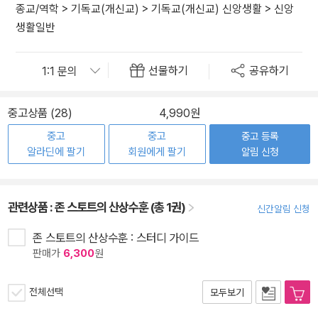
종교/역학
>
기독교(개신교)
>
기독교(개신교) 신앙생활
>
신앙
생활일반
선물하기
공유하기
중고상품 (28)
4,990원
중고
중고
중고 등록
알라딘에 팔기
회원에게 팔기
알림 신청
관련상품 :
존 스토트의 산상수훈 (총 1권)
신간알림 신청
존 스토트의 산상수훈 : 스터디 가이드
판매가
6,300
원
전체선택
모두보기