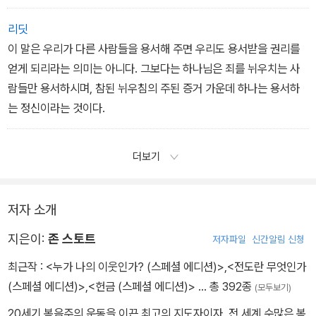
리딧
이 말은 우리가 다른 사람들을 용서해 주면 우리도 용서받을 권리를
얻게 되리라는 의미는 아니다. 그보다는 하나님은 죄를 뉘우치는 사
람들만 용서하시며, 참된 뉘우침의 주된 증거 가운데 하나는 용서하
는 정신이라는 것이다.
더보기
저자 소개
지은이:
존 스토트
저자파일
신간알림 신청
최근작 :
<누가 나의 이웃인가? (스페셜 에디션)>
,
<전도란 무엇인가
(스페셜 에디션)>
,
<헌금 (스페셜 에디션)>
… 총 392종
(모두보기)
20세기 복음주의 운동을 이끈 최고의 지도자이자, 전 세계 수많은 복