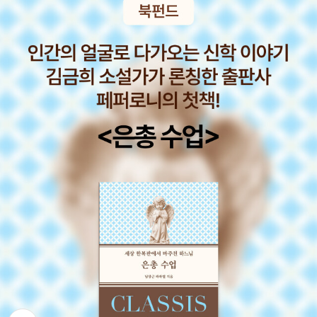
예물을 드리라너를 고발하는 자와 함께 길에 있을 때에 급히 사화하
몇 권을 더 읽어야겠다는 생각에 고심끝에 몇 권의 책을 골라본다. 어
라 그 고발하는 자가 너를 재판관에게 내어 주고 재판관이 옥리에게
느 새 결혼 10주년을 훌쩍 넘긴 나의 결혼생활을 돌아보고, 곧 있으면
내어 주어 옥에 가둘까 염려하라진실로 네게 이르노니 네가 한 푼이
결혼을 하는 조카에게도 한 권 선물해볼까 하는 [결혼설명서] 언제나
라도 남김이 없이 다 갚기 전에는 결코 거기서 나오지 못하리라또 간
존경하는 존 스토트 목사님의 산상수훈과 함께 우리 아들에게도 함께
음하지 말라 하였다는 것을 너희가 들었으나나는 너희에게 이르노니
읽으라고 권하고 싶은 [어린이 산상수훈] 이젠 만화로도 나온 [차마
음욕을 품고 여자를 보는 자마다 마음에 이미 간음하였느니라만일 네
신이 없다고 말하기 전에] 책 역시 올해가 가기 전에 꼭 읽어야겠다.
오른 눈이 너로 실족하게 하거든 빼어 내버리라 네 백체 중 하나가 없
만화로 된 책은 우리 아들도 읽을 수 있을까 고민하게 된다. 결혼설명
어지고 온 몸이 지옥에 던져지지 않는 것이 유익하며또한 만일 네 오
서 조현삼 지음 / 생명의말씀사 / 2009년 3월 존 스토트의 산상
른손이 너로 실족하게 하거든 찍어 내버리라 네 백체 중 하나가 없어
수훈 존 R. 스토트 지음, 정옥배 옮김 / 생명의말씀사 / 2011년 7
지고 온 몸이 지옥에 던져지지 않는 것이 유익하니라- 노하지 말라)
월 어린이 산상수훈 김혜경. 스데반 황 지음 / 토기장이 / 2010년
살인뿐 아니라 분노, 욕설, 모욕까지도 금지(제 6계명)- 예수님이 든
11월 차마 신이 없다고 말하기 전에 박영덕 지음 / IVP / 2009년
두 가지 실례) 기본적 상황: 누군가가 우리에 대해 불만을 갖고 있다.
3월 만화로 보는 차마 신이 없다고 말하기 전에 박영덕 원작, 크레마
기본적 교훈: 즉각적이고 긴급한 행동을 할 필요성- 만일 네 오른 눈
인드 글.그림 / 생명의말씀사 / 2011년 5월 오늘만 특가도서 - 배너
이 너로 실족하게 하거든 빼어 내버리라 네 백체 중 하나가 없어지고
가 자꾸 눈에 보인다. [물리학자 정재승의 영화 속 과학학교 2] 무척
온 몸이 지옥에 던져지지 않는 것이 유익하며 또한 만일 네 오른손이
저렴한 가격인데, 아쉽게도 1권의 책은 품절인가보다. 세계역사에 관
너로 실족하게 하거든 찍어 내버리라 네 백체 중 하나가 없어지고 온
심이 많은 아들에게 선물하고 싶은 책 - 이현세 만화 세계사 넓게 보
뒤로가