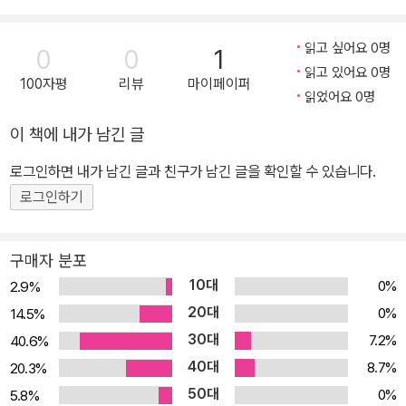
자연스러운 것. 이런 그들이 인테리어와 사랑에 빠진다면 어떻게 될
까? 주말마다 벽을 새로 칠하고 가구를 이리저리 옮기면서 무궁무진
읽고 싶어요 0명
0
0
1
한 인테리어 스타일링법을 뽐내는 파리지앵들! <EDP 파리 인테리어
읽고 있어요 0명
100자평
리뷰
마이페이퍼
세트(전5권)>에서는 다양한 분야에서 활동하는 크리에이터들의 사
읽었어요 0명
무실과 집을 찾아가, 그들의 개성 있는 인테리어 스타일링 비법들을
이 책에 내가 남긴 글
소개한다. 정감 있는 인터뷰와 감각적인 사진들은 누구나 쉽게 따라
할 수 있게 도와주는 친절한 설명이 되어준다. 파리의 재활용 달인들
로그인하면 내가 남긴 글과 친구가 남긴 글을 확인할 수 있습니다.
은 리폼 하나도 예술 작품처럼 한다! 나만의 인테리어 소품 만들기 팁
로그인하기
과 파리의 벼룩시장 & 인테리어숍 탐방기 수록! '리폼'이라는 단어에
서 '궁상맞음'을 떠올리는 사람이 있다면 <EDP 파리 인테리어 세트
구매자 분포
>를 펼쳐보도록 하자. 길에서 주워온 엽서꽂이에 사진이나 잡지를 콜
10대
0%
2.9%
라주처럼 장식한 '추억 나무' 벽걸이, 접이식 다리 위에 부모님께 물려
20대
0%
14.5%
받은 빈티지 슈트 케이스를 얹어 만든 사이드 테이블, 낡아서 못 쓰게
30대
7.2%
40.6%
된 침대 매트나 소파에서 떼어낸 스프링에 전구를 끼워 넣은 독특한
40대
조명 장치···. 파리지앵들에게 '리폼'이란 자신들만의 '개성을 표출하
8.7%
20.3%
는 수단'이자 다른 어떤 놀이보다 재미있는 '오락' 그 자체! 보통 사람
50대
0%
5.8%