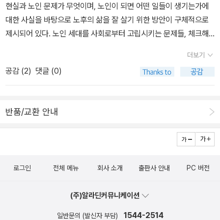
현실과 노인 문제가 무엇이며, 노인이 되면 어떤 일들이 생기는가에
속살과 그곳에 살고 있는 크리에이티브한 파리지앵의 삶을 낱낱이 파
대한 사실을 바탕으로 노후의 삶을 잘 살기 위한 방안이 구체적으로
헤쳐볼 수 있다. 마치 시내에서 한참 떨어진 전원에서 생활을 하는 귀
제시되어 있다. 노인 세대를 사회로부터 고립시키는 문제들, 체크해
족이나 소박한 농민들에게나 가능할 것 같은 믿기 힘든 마법 같은 이
야 할 노화현상, 숨겨져 있던 노인의 성생활, 사회 문제가 되고 있는
야기가 펼쳐진다. 2010년 | 128면 | 13,000원 #4 파리의 싱글 인테
더보기
노인 문제들, 미래 산업으로서의 실버산업 등을 소개하고 있다.누구
리어 나만의 멋진 공간을 꿈꾸는 이들을 위한 싱글 생활 지침서, <파
공감 (
2
)
댓글 (0)
나 한번쯤 생각해봤을 100세 연장.. 무엇을 얘기하고 있는지 궁금하
리의 싱글 인테리어>. 예술적 감각으로 무장한 파리의 크리에이터 13
다.토론토 대학교의 저명한 과학자인 데이비드 젠킨스(David Jenki
인의 아파트를 소개한다. 적은 예산, 손쉬운 방법으로 집 꾸미는 법을
ns) 교수는 2002년 특정식품을 이용한 식단이 아무런 부작용도 없
통해 집값 비싼 파리에서 똑똑하게 살아가는 법을 공개하고, Q&A 설
반품/교환 안내
이 혈중콜레스테롤 함량을 낮추는데 스타딘(statin : 콜레스테롤 저
문지로는 그들의 자유로운 싱글 생활을 엿볼 수 있게 해준다. 파리의
하제)만큼 효과적이라는 사실을 처음으로 밝혀냈다. 젠킨스 박사는
잡화점과 벼룩시장, 파리에서 알뜰하게 집 구하는 방법도 놓치지 말
한두 가지의 식품을 선택하기보다는 “콜레스테롤 낮추기 건강 식
것. 2010년 | 128면 | 13,000원 #5 파리의 인테리어 스타일 'HOW
단”을 짜는 방법을 택한다. 여러 식품을 선택하여 포트폴리오를 만들
TO MAKE' 파리지앵들의 개성 넘치는 인테리어 스타일을 엿볼 수
로그인
전체 메뉴
회사 소개
출판사 안내
PC 버전
고 그 안에서 사람들은 쉽게 구할 수 있고, 좋아하는 것을 먹으면서 소
있는 <파리의 인테리어 스타일 'HOW TO MAKE'>. 주말마다 벽을
기의 목적을 달성하도록 한다는 것이다. 이와 같은 결과들은 효능이
새로 칠하고 가구를 이리저리 옮기면서 무궁무진한 인테리어 스타일
(주)알라딘커뮤니케이션
확인된 식품들을 섭취함으로써 건강과 생활방식을 크게 개선할 수 있
링법을 뽐내는 파리지앵 스무 커플의 달콤한 보금자리를 소개한다.
음을 보여주는 것이다. 바로 이 책이 지향하는 목표라고 하겠다. 어떤
또한 낡은 침대 매트의 스프링으로 만든 조명 장치, 버려진 엽서꽂이
1544-2514
일반문의 (발신자 부담)