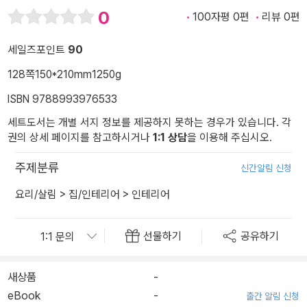
0
100자평 0편
리뷰 0편
세일즈포인트
90
128쪽
150*210mm
1250g
ISBN 9788993976533
세트도서는 개별 서지 정보를 제공하지 못하는 경우가 있습니다. 각
권의 상세 페이지를 참고하시거나
1:1 상담
을 이용해 주십시오.
주제분류
신간알림 신청
요리/살림
>
집/인테리어
>
인테리어
선물하기
공유하기
새상품
-
eBook
-
출간 알림 신청