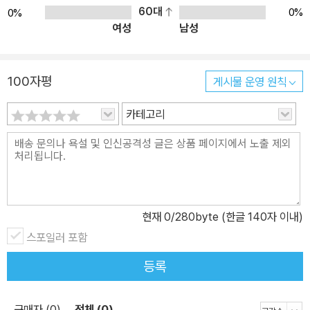
들이라면 생각 없이 쓰레기통에 버릴 물건들을 마치 하나의 예술 작
60대
0%
0%
여성
남성
품처럼 변신시키는 파리지앵들의 반짝이는 아이디어를 만나볼 수 있
다. 집 안을 예쁘게 꾸며줄 소품들이 가득한 파리의 벼룩시장과 인테
리어숍 탐방기도 절대 놓칠 수 없는 알짜배기 정보! 단독주택, 아파트,
100자평
게시물 운영 원칙
오피스··· 어떤 공간에서든 우리도 파리 스타일을 따라 할 수 있다! 뒷
골목에 꼭꼭 숨어 있는 낡은 단독주택부터 도심 속에 자리한 아담한
카테고리
아파트, 그리고 하루의 대부분의 시간을 보내는 오피스에 이르기까
지, 어떤 공간에서든 손쉽게 응용 가능한 것이 파리의 인테리어 스타
일이다. 따뜻한 난로와 증조 할머니의 자수 커튼만 있으면 낡은 단독
주택도 안락한 공간이 되고, 상큼한 비타민 컬러로 집 안을 꾸미면 언
덕 위의 작은 다락방도 결코 좁게 느껴지지 않는다. 오후의 햇빛이 따
현재
0
/280byte (한글 140자 이내)
스하게 들어오도록 개방형 천장을 달고 컬러풀한 문구류들을 놓으면
스포일러 포함
출근 시간이 절로 기다려지는 사무실로 변신! <EDP 파리 인테리어
세트>로 평범하고 단조로웠던 내 주변의 공간을 파리의 스타일로 꾸
등록
며보는 것은 어떨까? 도서 구성(전5권) #1 파리의 사랑스러운 인테
리어 파리지앵의 걸리시한 인테리어 감각을 엿볼 수 있는 책. 도쿄의
구매자 (0)
전체 (0)