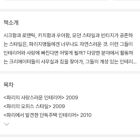
책소개
시크함과 로맨틱, 키치함과 우아함, 모던 스타일과 빈티지가 공존하
는 스타일은, 파리지앵들에겐 너무나도 자연스러운 것. 이런 그들이
인테리어와 사랑에 빠진다면 어떻게 될까? 다양한 분야에서 활동하
는 크리에이터들의 사무실과 집을 찾아가, 그들의 개성 있는 인테리
어 스타일링 비법들을 소개한다. 정감 있는 인터뷰와 감각적인 사진
들은 누구나 쉽게 따라 할 수 있게 도와주는 친절한 설명이 되어준다.
목차
뒷골목에 꼭꼭 숨어 있는 낡은 단독주택부터 도심 속에 자리한 아담
<파리의 사랑스러운 인테리어> 2009
한 아파트, 그리고 하루의 대부분의 시간을 보내는 오피스에 이르기
<파리의 오피스 스타일> 2009
까지, 어떤 공간에서든 손쉽게 응용 가능한 것이 파리의 인테리어 스
<파리에서 발견한 단독주택 인테리어> 2010
타일이다. 따뜻한 난로와 증조 할머니의 자수 커튼만 있으면 낡은 단
독주택도 안락한 공간이 되고, 상큼한 비타민 컬러로 집 안을 꾸미면