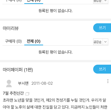
에디터가 직접 취재한 파리의 소녀스러운 인테리어를 풍성한 사진과
글로 엮어냈다. 컬러풀한 인테리어 잡화와 앙증맞은 핸드메이드 소
등록된 평이 없습니다.
품, 톡톡 튀는 파리지앵만의 연출력이 돋보이는 아늑한 공간을 사랑
스러운 파리의 걸리시 숍가이드와 함께 만나볼 수 있다 파리의 감각
쓰기
마이리뷰
을 배우고 싶다면 놓치지 말고 구매해야 할 '머스트 바이 북'. 2009년
| 128면 | 13,000원 #2 파리의 오피스 스타일 전 세계의 트렌드를
구매자 (0)
전체 (0)
주도하는 파리지앵들은 어떤 오피스에서 근무할까? 파란 하늘이 올
려다 보이는 개방형 천장 아래에서 작업을 하고, 수백 종류의 잡지와
등록된 평이 없습니다.
아트 책이 정리된 가동 레일식 캐비닛에서 자료를 뒤지며 영감을 얻
고, 저녁이면 직장 동료들과 에펠탑이 내려다 보이는 옥상에서 바비
쓰기
마이페이퍼 (1편)
큐 파티를 즐기는 파리의 크리에이터들. 아이디어가 절로 샘솟는 감
각적인 그들만의 오피스 인테리어를 배워볼 수 있는 책. 2009년 | 12
부시맨
2011-08-02
메뉴
8면 | 13,000원 #3 파리에서 발견한 단독주택 인테리어 파리에 꼭
7월 추천신간
꼭 숨어 있는 멋진 단독주택들이 한가득! 자신의 개성을 한껏 살린 인
초라한 노년을 맞을 것인가, 제2의 전성기를 누릴 것인가. 우리가 알
테리어로 무장한 기발하고 저렴하며 쾌적한 단독주택들을 소개한다.
아야 할 노후의 삶에 대한 진실을 담고 있다. 지금까지 노인들이 처한
<파리에서 발견한 단독주택 인테리어>에서는 보석 같은 단독주택의