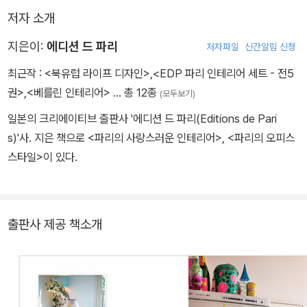
언덕 위의 작은 다락방도 결코 좁게 느껴지지 않는다.
저자 소개
오후의 햇빛이 따스하게 들어오도록 개방형 천장을 달고 컬러풀한 문
지은이:
에디션 드 파리
저자파일
신간알림 신청
구류들을 놓으면 출근 시간이 절로 기다려지는 사무실로 변신! <ED
최근작 :
<북유럽 라이프 디자인>
,
<EDP 파리 인테리어 세트 - 전5
P 파리 인테리어 세트>로 평범하고 단조로웠던 내 주변의 공간을 파
권>
,
<베를린 인테리어>
… 총 12종
(모두보기)
리의 스타일로 꾸며보는 것은 어떨까?
일본의 크리에이티브 출판사 '에디션 드 파리(Editions de Pari
s)'사. 지은 책으로 <파리의 사랑스러운 인테리어>, <파리의 오피스
스타일>이 있다.
출판사 제공 책소개