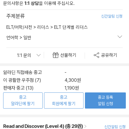
문의사항은
1:1 상담
을 이용해 주십시오.
주제분류
신간알림 신청
ELT/어학/사전
>
리더스
>
ELT 단계별 리더스
언어학
>
일반
선물하기
공유하기
알라딘 직접배송 중고
-
이 광활한 우주점 (7)
4,300원
판매자 중고 (13)
1,190원
중고
중고
중고 등록
알라딘에 팔기
회원에게 팔기
알림 신청
Read and Discover (Level 4) (총 29권)
신간알림 신청