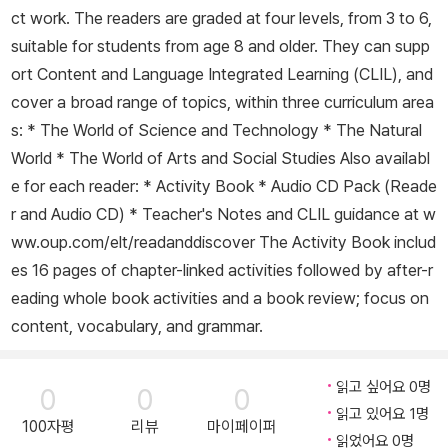
ct work. The readers are graded at four levels, from 3 to 6,
suitable for students from age 8 and older. They can supp
ort Content and Language Integrated Learning (CLIL), and
cover a broad range of topics, within three curriculum area
s: * The World of Science and Technology * The Natural
World * The World of Arts and Social Studies Also availabl
e for each reader: * Activity Book * Audio CD Pack (Reade
r and Audio CD) * Teacher's Notes and CLIL guidance at w
ww.oup.com/elt/readanddiscover The Activity Book includ
es 16 pages of chapter-linked activities followed by after-r
eading whole book activities and a book review; focus on
content, vocabulary, and grammar.
읽고 싶어요 0명
0
0
0
읽고 있어요 1명
100자평
리뷰
마이페이퍼
읽었어요 0명