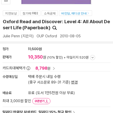
지연보상
정가제 FREE
소득공제
바인딩, 에디션 안내
Oxford Read and Discover: Level 4: All About De
sert Life (Paperback)
Julie Penn
(지은이)
OUP Oxford
2010-08-05
정가
11,500원
10,350
판매가
원
(10% 할인) +
마일리지 520원
8,798
카드최대혜택가
원
수령예상일
택배 주문시 내일 수령
(중구 서소문로 89-31 기준)
변경
배송료
유료 (도서 1만5천원 이상 무료)
최대 3,000원 할인
쿠폰받기
알라딘 만권당 삼성카드, 알라딘 15% 청구 할인