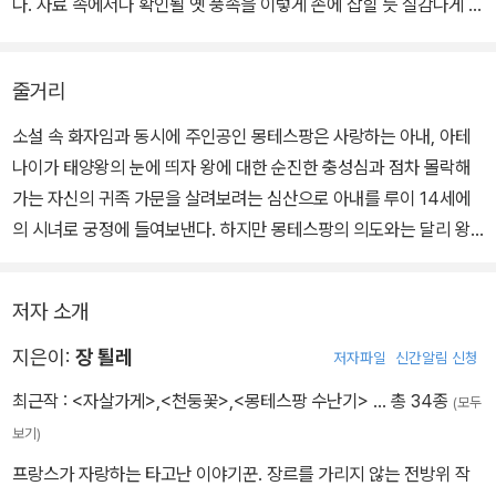
다. 사료 속에서나 확인될 옛 풍속을 이렇게 손에 잡힐 듯 실감나게 되
치를 내걸었던 이 후작의 초상을 성공적으로 그려낸 것 말고도, 작가
살린 데엔, 기상천외한 상황이나 소재들을 곧잘 현실감 넘치게 묘사
희극배우이자 영화배우로도 활약하면서 작가로서의 재능을 꾸준히
장 퇼레는 당시 궁정 생활의 온갖 추악한 면면을 엄밀한 역사 자료를
해온 장 퇼레 특유의 재기 넘치면서 노골적 표현도 서슴지 않는 작가
갈고 닦고 있는 장 퇼레는 이 작품에서 탄탄한 구성과 자신만의 맛깔
바탕으로 되살렸다는 칭찬을 들을 만하다. 거기에는 물론 작가 특유
줄거리
정신이 큰 역할을 했다.
스러운 언어로 역사적 인물과 사건들을 그 누구보다도 재미있고 생생
의 거침없는 언어구사력과 노골적 표현을 마다하지 않는 작가정신이
소설 속 화자임과 동시에 주인공인 몽테스팡은 사랑하는 아내, 아테
하게 재현해냈다는 언론의 극찬을 받았고, 프랑스 역사 소설의 새로
한몫한 것으로 평가받는다.
나이가 태양왕의 눈에 띄자 왕에 대한 순진한 충성심과 점차 몰락해
운 장을 펼쳤다는 고평을 받았다.
가는 자신의 귀족 가문을 살려보려는 심산으로 아내를 루이 14세에
의 시녀로 궁정에 들여보낸다. 하지만 몽테스팡의 의도와는 달리 왕
주인공 몽테스팡은 아내 아테나이가 태양왕의 눈에 띄자 왕에 대한
과 아내의 사이가 날로 심각해진다. 그리고 친족 간의 혼인으로 유전
순진한 충성심과 점차 몰락해가는 자신의 귀족 가문을 살려보려는 심
적 장애를 안고 태어난 여섯 아이의 오쟁이 진 아버지로서의 경험 또
산으로 아내를 루이 14세에의 시녀로 궁정에 들여보낸다. 하지만 몽
저자 소개
한 피할 수 없게 된다. 태양왕의 온갖 회유와 협박에도 불구하고 자신
테스팡의 의도와는 달리 왕과 아내의 사이가 날로 심각해진다. 그리
의 아내를 되찾고자 저항했던 몽테스팡 후작과, 후작의 아내를 소유
지은이:
장 퇼레
저자파일
신간알림 신청
고 친족 간의 혼인으로 유전적 장애를 안고 태어난 여섯 아이의 오쟁
하고 싶어 하는 왕의 욕심이 끊임없이 충돌하고, 몽테스팡 후작부인
이 진 아버지로서의 경험 또한 피할 수 없게 된다.
최근작 :
<자살가게>
,
<천둥꽃>
,
<몽테스팡 수난기>
… 총 34종
(모두
역시 순수함을 잃어버리고 권력에 대한 욕망을 점차 키워나가며 세상
보기)
의 조롱과 비판을 받게 된다. 갖가지 방법을 동원하여 아내를 되찾으
태양왕의 온갖 회유와 협박에도 불구하고 자신의 아내를 되찾고자 저
프랑스가 자랑하는 타고난 이야기꾼. 장르를 가리지 않는 전방위 작
려 했던 몽테스팡은 엄마의 사랑에 목말라 하며 결국 병들어 죽고 마
항했던 몽테스팡 후작과, 후작의 아내를 소유하고 싶어 하는 왕의 욕