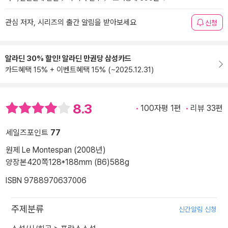
관심 저자, 시리즈의 출간 알림을 받아보세요
신청
알라딘 30% 할인! 알라딘 만권당 삼성카드
카드혜택 15% + 이벤트혜택 15% (~2025.12.31)
8.3
100자평 1편
리뷰 33편
세일즈포인트
77
원제 Le Montespan (2008년)
양장본
420쪽
128*188mm (B6)
588g
ISBN 9788970637006
주제분류
신간알림 신청