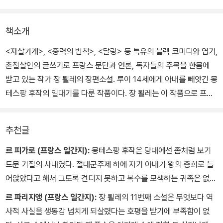
책소개
<자살가게>, <중력의 법칙>, <달링> 등 특유의 블랙 코미디와 엽기,
촌철살인의 글쓰기로 프랑스 문단과 언론, 독자들의 주목을 한몸에
받고 있는 작가 장 퇼레의 장편소설. 루이 14세에게 아내를 빼앗긴 몽
테스팡 후작의 일대기를 다룬 작품이다. 장 퇼레는 이 작품으로 프랑
스 전 언론이 주목하는 주요 상 중 하나인 메종 드 라 프레스 상을 수
상했다.
추천글
장 퇼레만의 프랑스식 유머가 작품 전체를 관통하면서 절대군주 치하
르 피가로 (프랑스 일간지):
몽테스팡 후작은 당대에선 좀처럼 보기
궁정 정치의 계략과 모략, 문란한 성생활이 종국에는 그 결말 또한 비
드문 기질의 사내였다. 절대군주제 하에 자기 아내가 왕의 총희로 들
장하기까지 한 오쟁이 진, 그러니까 자신의 아내를 다른 남자에게 빼
어앉았다고 해서 그토록 견디지 못하고 복수를 모색하는 귀족은 없었
앗긴 남자의 복합적인 심리를 낱낱이 묘사하고 있다. 또한 겉으로는
으니까. 태양왕에게 정면으로 도전한 이 이색적인 남자의 이야기를
르 파리지앵 (프랑스 일간지):
장 퇼레의 11번째 소설은 무엇보다 역
화려하고 당당해 보이지만, 실상은 더럽고 추악한 귀족 사회의 실상
온전히 담아내려면 장 퇼레 같은 작가의 열정적이고 활달한 필력이
사적 사실을 생동감 넘치게 되살렸다는 호평을 받기에 부족함이 없
을 과감한 언어로 적나라하게 표현하고 있다.
반드시 필요했을 것이다. 대혁명보다 훨씬 이전에 과감한 반항의 기