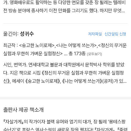
가. 영화배우로도 활약하는 등 다양한 면모를 갖춘 장 퇼레는 텔레비
는 딸과, 어릴 적부터 권력의 맛을 느낀 친아들 앞에서 아무것도 할 수
심이 끊임없이 충돌하고, 몽테스팡 후작부인 역시 순수함을 잃어버리
전 방송 분야에 종사하기 이전 만화를 그리기도 했다. 하지만 무엇보
없는 무기력한 아버지로 처절한 삶을 살아간다. 그리고 종내는 아내
고 권력에 대한 욕망을 점차 키워나가며 세상의 조롱과 비판을 받게
다 그가 가장 좋아하는 것은 글쓰기이다. 출간 이후 영화로 각색이 된
를 다시 찾지 못하고 절대 권력자에게 아내를 빼앗긴 ‘오쟁이 진 남
되는데…
『랭보를 위한 무지개Rainbow pour Rimbaud』(1991)를 시작으로
자’라는 오명만을 안은 채 쓸쓸하게 생을 마감하고, 성적 유희에 흥미
옮긴이:
성귀수
저자파일
신간알림 신청
『오랜 고통Longues Peines』(2001), 『중력의 법칙Les lois de la
를 잃은 루이 14세에게 버림받은 몽테스팡 후작부인 ‘창녀’라는 세상
gravite』(2003), 『오 베를렌O Verlaine』(2004), 『자살가게Le M
의 비아냥거림 속에 모두에게 외면당한 채 제대로 된 허망한 최후를
최근작 :
<숭고한 노이로제>
,
<나는 어떻게 쓰는가>
,
<정신의 무거운
agasin des suicides』(2007), 『몽테스팡 수난기Le Montespan』
맞는다.
실험과 무한히 가벼운 실험정신>
… 총 173종
(모두보기)
(2008) 등 이미 10여 편의 소설을 발표하였다. 그 가운데 『나, 프랑
시인, 번역가. 연세대학교 불문과 대학원에서 문학박사 학위를 받았
수아 비용Je, Francois Villon』(2006)은 ‘전기傳記소설 상(Prix d
다. 지은 책으로 시집 《정신의 무거운 실험과 무한히 가벼운 실험정
u recit biographique)’을 수상하기도 하였으며 『달링Darling』(19
신》, 에세이 《숭고한 노이로제》, 《나는 어떻게 쓰는가》(공저)가 있
98)은 영화화되어(크리스틴 카리에르 연출) 2007년 가을에 개봉되
다. 모리스 르블랑의 《결정판 아르센 뤼팽 전집》(전10권)을 비롯해
었다. 실화를 기반으로 한 여성 연쇄살인마 이야기 『천둥꽃』을 출간
조르주 바타유의 《불가능》, 장 주네의 《꽃피는 노트르담》, 장 튈레의
하여 독자들과 평단의 호평을 받았다.
《자살가게》, 알렉상드르 졸리앙의 《왜냐고 묻지 않는 삶》, 투생 디누
출판사 제공 책소개
아르의 《침묵의 서》, 마테를링크 선집 《꽃의 지혜》(외 2권), 폴린 레
『자살가게』의 작가이자 블랙 유머와 엽기의 대가, 장 퇼레 ‘몽테스팡
아주의 《O이야기》, 가스통 르루의 《오페라의 유령》, 아멜리 노통브
수난기’로 프랑스 역사소설의 새로운 장을 펼치다! 『자살가게』, 『중력
의 《적의 화장법》, ‘스피노자의 정신’의 《세 명의 사기꾼》, 사무엘 오