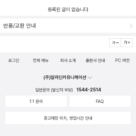
도 왕을 놀리고 요리저리 피해다니는 것 보면 참 유쾌했다. 실존인물
등록된 글이 없습니다
몽테스팡의 자식들..... http://blog.daum.net/elara1020/84644
53소설에 나오는 것처럼 다들 기형아들은 아니었던 모양이다. 꽤 준
반품/교환 안내
수한 선남선녀들이었던듯. 어쨌든.....몽테스팡 후작의 부인은 매력도
유머도...다산 능력도.....대단했던 듯한데...몽테스팡 후작의 순애보도
실화인가?왕의 권력에 정면으로 도전하는 그 모습은.....그것도 사랑
때문에....미련한듯 하지만 그보단 멋진 것 같고...속이 시원한 부분도
로그인
전체 메뉴
회사 소개
출판사 안내
PC 버전
종종 있었다. 가난한데도 귀족이라서 체면 차리고 사는 모습들....엽기
발랄한 몽테스팡 부부.....변태적인 루이14세.. 소설이지만 영화만큼
(주)알라딘커뮤니케이션
상상이 잘되는 모습들이었다. 오쟁이 진.......사슴뿔을 머리에 달고다
니는 모습은 잘 안그려지지만서도... 사전도 찾아봤다는... 중간에 막
1544-2514
일반문의 (발신자 부담)
다른 곳..달아날 방법이 없을때 퇼레라는 사람을 찾아가서 말을 달라
1:1 문의
FAQ
고 하는 장면이 나오는데...작가를 살짝 끼워넣은 것 같다. 그부분도
재치있는듯. 프랑스 소설에는 또다른 묘미가 있는 듯 하다. 기욤 뮈소
중고매장 위치, 영업시간 안내
의 시리즈는 그런 색깔이 덜한듯 하고....자주 읽는 알랭 드 보통은..에
세이라서....별로 그런 느낌이 없는데..향수랑 이책은 좀 다른듯. 왠지