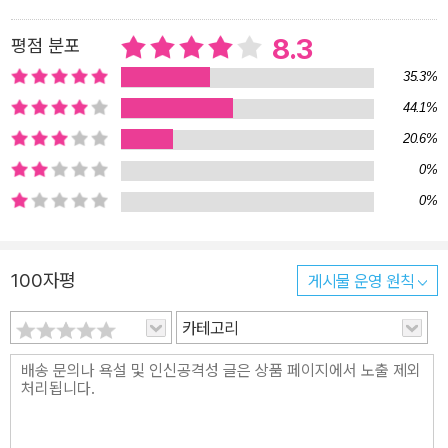
팡이 아내, 아테나이(몽테스팡 후작부인)가 태양왕의 눈에 띄자 왕에
8.3
평점 분포
대한 순진한 충성심과 점차 몰락해가는 자신의 귀족 가문을 살려보려
35.3%
는 심산으로 아내를 궁정에 들여보내는 것이 모든 사건의 발단이다.
당시엔 귀족들이 자기 아내를 왕의 정부로 만들지 못해 안달인 시대
44.1%
였으나, 몽테스팡 후작은 정반대였다. 그는 아내가 왕의 공식적인 정
20.6%
부 노릇을 하게 되자, 정면으로 군주에 반항하는 모습을 보였다. 이는
0%
왕권신수설을 근간으로 한 군주제의 정통성 자체를 위협하는 의미이
0%
기도 했다. 자기 마차를 검은색으로 도색하고 ‘오쟁이 진 신세’를 자조
하는 뜻으로 거대한 사슴뿔을 다는 등, 당대의 귀족들은 상상조차 하
지 못한 반항의 제스처를 두려움 없이 행한다. 그는 파리의 창녀들을
100자평
게시물 운영 원칙
섭렵하면서 아내를 통해 왕에게 성병이 옮겨지도록 시도하고, 빈 관
카테고리
을 땅에 묻음으로써 아내의 장례식을 거행하기도 했다. 세상의 온갖
조롱과 우스개의 대상이 됐음으로 불구하고, 조금도 굴하지 않고 이
렇듯 기괴한 행동들을 감행했던 몽테스팡의 모습을 장 퇼레는 소설
속에서 보다 노골적이고 적나라한 언어로 그려내고 있다. 특히 17세
기 프랑스 귀족들의 문화와, 거리 풍경, 배설과 성애 장면 등을 에두르