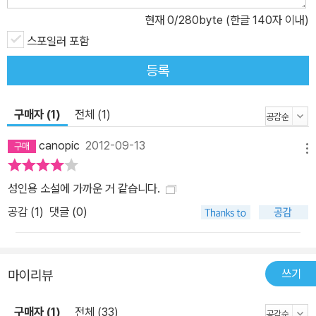
거나 미화하지 않고 직설적으로 묘사함으로써 역사의 현장이 마치 눈
현재
0
/280byte (한글 140자 이내)
앞에 바로 그려지는 듯 착각이 들게 하는 것은 장 퇼레이기에 가능한
스포일러 포함
작업일 것이다. 부조리와 부도덕한 인간들의 세상 장 퇼레식 팩션이
등록
보여주는 인간의 무한한 욕망과 그 끝의 허망함 왕권신수설을 내세우
고 태양왕으로 불리며 절대 권력을 누렸던 루이 14세의 부도덕과 권
구매자 (1)
전체 (1)
력 남용. 이에 반기를 들기는커녕 굴종함으로써 자신의 이익을 챙기
기에 바빴던 당시 귀족들. 깨지고 부서지더라도 이에 철저하게 대항
canopic
2012-09-13
메뉴
했던 몽테스팡 후작. 부조리함 속에 분출되는 인간의 더럽고 추악한
욕망 등을 장 퇼레는 너무나 유명한 역사적 사실을 통해 생생하고 리
성인용 소설에 가까운 거 같습니다.
얼하게 표현해내고 있다. 이미 사람들이 알고 있는 역사적 사건에 방
공감 (
1
)
댓글 (0)
대한 사료 수집을 통해 탄탄한 토대를 마련하고, 작가적 상상력을 보
태어 드라마티컬하게 재구성하며, 작가만의 해학과 블랙유머를 덧대
어 또 하나의 새로운 몽테스팡을 탄생시킨 것이다. 이로써 읽는 이로
쓰기
하여금 재미난 읽을거리의 차원을 뛰어넘는 문학적 가치를 지닌 팩션
마이리뷰
의 또 다른 세계를 구축해 보인 것은 『몽테스팡 수난기』가 지닌 진정
구매자 (1)
전체 (33)
한 미덕이라 할 수 있다. 그와 더불어 힘을 지닌 자에게 사랑하는 아내