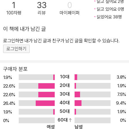
읽고 싶어요 2명
1
33
0
이라는 영화로 유명한 프랑스 국민배우 다니엘 오테이유 주연으로 영
읽고 있어요 0명
100자평
리뷰
마이페이퍼
화화될 예정이다. 새로운 팩션 소설의 탄생! 권력 앞에 무릎 꿇지 않고
읽었어요 38명
맞서 대항했던 몽테스팡의 고군분투, 그 수난의 삶을 해학과 블랙유
이 책에 내가 남긴 글
머로 풀어내다 흔히 팩션이라고 부르는 소설들이 근년에 한국에 적잖
이 소개되면서 일정한 독서 트렌드를 형성하고 고정 독자층을 만들었
로그인하면 내가 남긴 글과 친구가 남긴 글을 확인할 수 있습니다.
다. 팩션은 역사적 사실에서 소설적 제재를 취한 것으로 작가의 해석
로그인하기
과 상상력이 결합되면서 독자들에게 지적 충격과 자극, 재미와 교훈
을 선사했다. 하지만 지금까지 소개된 대부분의 팩션류 소설은 역사
구매자 분포
적 사실을 지나치게 과장하거나 비틀고, 환상성까지 가미시키는 과정
10대
3.8%
1.9%
에서 당대의 풍속이나 세부적 진실에 대한 세밀한 복원을 간과한 측
20대
1.9%
22.6%
면이 있다. 하지만 이 작품 『몽테스팡 수난기』는 풍부한 역사적 사료
30대
7.5%
22.6%
를 바탕으로 당대의 소소한 사건과 배경, 관습과 풍속 등을 적나라할
40대
9.4%
26.4%
만큼 세밀하고 과감하게 묘사하고 있어, 팩션의 새로운 문법을 만들
50대
어냈다는 평가를 받을 만하다. 그동안 ‘프랑스의 장희빈’이라고 불리
1.9%
1.9%
는 몽테스팡 후작부인에게 시선이 집중되었으나, 이 작품은 자신이
60대
0%
0%
여성
남성
사랑하는 아내를 빼앗긴 한 남자의 애절한 절규에 주목한다. 몽테스