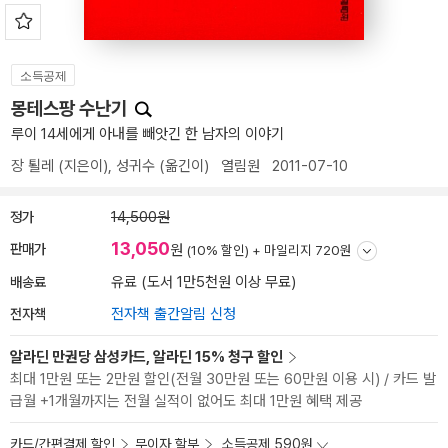
소득공제
몽테스팡 수난기
루이 14세에게 아내를 빼앗긴 한 남자의 이야기
장 퇼레
(지은이),
성귀수
(옮긴이)
열림원
2011-07-10
정가
14,500원
13,050
판매가
원
(10% 할인) +
마일리지 720원
배송료
유료 (도서 1만5천원 이상 무료)
전자책
전자책 출간알림 신청
알라딘 만권당 삼성카드, 알라딘 15% 청구 할인
최대 1만원 또는 2만원 할인(전월 30만원 또는 60만원 이용 시) / 카드 발
급월 +1개월까지는 전월 실적이 없어도 최대 1만원 혜택 제공
카드/간편결제 할인
무이자 할부
소득공제 590원