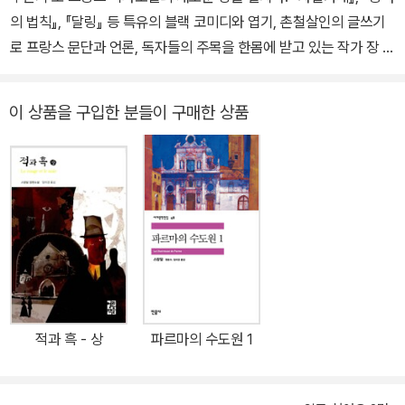
의 법칙』, 『달링』 등 특유의 블랙 코미디와 엽기, 촌철살인의 글쓰기
귀스트 티소의 《읽고 쓰는 사람의 건강》, 피에르 토마 위르토의 《방
로 프랑스 문단과 언론, 독자들의 주목을 한몸에 받고 있는 작가 장 퇼
귀의 예술》, 힐레어 벨록의 《노예국가》, 토르케마다의 《카인의 턱뼈》
레의 신작 장편소설 『몽테스팡 수난기』가 출간 되었다. 루이 14세에
등 100여 권을 우리말로 옮겼다. 《사제와 죽어가는 자의 대화》를 시
게 아내를 빼앗긴 몽테스팡 후작의 일대기를 다룬 이 소설은 장 퇼레
작으로 2014년부터 사드 전집을 기획, 번역해오고 있다.
이 상품을 구입한 분들이 구매한 상품
만의 프랑스식 유머가 작품 전체를 관통하면서 절대군주 치하 궁정
정치의 계략과 모략 그리고 문란한 성생활이 종국에는 그 결말 또한
비장하기까지 한 오쟁이 진, 그러니까 자신의 아내를 다른 남자에게
빼앗긴 남자의 복합적인 심리를 낱낱이 묘사하고 있다. 또한 겉으로
는 화려하고 당당해 보이지만, 실상은 더럽고 추악한 귀족 사회의 실
상을 과감한 언어로 적나라하게 표현하고 있다. 희극배우이자 영화배
우로도 활약하면서 작가로서의 재능을 꾸준히 갈고 닦고 있는 장 퇼
레는 이 작품에서 탄탄한 구성과 자신만의 맛깔스러운 언어로 역사적
인물과 사건들을 그 누구보다도 재미있고 생생하게 재현해냈다는 언
적과 흑 - 상
파르마의 수도원 1
론의 극찬을 받았고, 프랑스 역사 소설의 새로운 장을 펼쳤다는 고평
을 받았다. 장 퇼레는 『몽테스팡 수난기』로 프랑스 전 언론이 주목하
는 주요 상 중 하나인 메종 드 라 프레스 상을 수상했으며, 「제8요일」