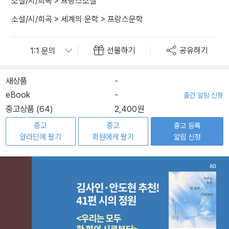
소설/시/희곡
>
프랑스소설
소설/시/희곡
>
세계의 문학
>
프랑스문학
선물하기
공유하기
새상품
-
eBook
-
출간 알림 신청
중고상품 (64)
2,400원
중고
중고
중고 등록
알라딘에 팔기
회원에게 팔기
알림 신청