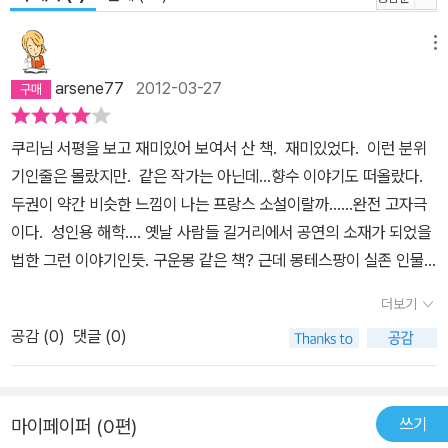
를 빼앗긴 한 남자의 처절하고도 암담한 생을 희화화시킴으로써 읽는
메뉴
내내 웃고 있지만 웃을 수 없는 인간의 씁쓸한 삶에 대해 장 퇼레만의
독특한 스타일로 풀어나가고 있다. 특히 몽테스팡이 죽고 나자 수도
arsene77
2012-03-27
원에서 생을 마감하는 그 순간까지도 손가락질 받았을 뿐 아니라, 죽
은 뒤 자식에게마저도 철저히 외면당한 채, 내장이 개에게 먹히는 수
쿠리님 서평을 보고 재미있어 보여서 산 책. 재미있었다. 이런 분위
모를 겪게 되는 후작부인 비참한 최후를 그로테스크하게 묘사함으로
기인줄은 몰랐지만. 같은 작가는 아닌데...향수 이야기도 떠올랐다.
써, 역사 속 인물들이 시사하는 바가 대부분 그러하듯 권력에 대한 욕
두권이 약간 비슷한 느낌이 나는 프랑스 소설이랄까......완전 고자극
망과 탐닉이 얼마나 허망하고 공허한 것인지를 보여준다.
이다. 성인용 해학.... 옛날 사람들 길거리에서 공연의 소재가 되었을
법한 그런 이야기인듯. 구운몽 같은 책? 근데 몽테스팡이 실존 인물
이라니...그런것도 모르다니. 자주 스스로의 무식함에 놀라는 듯 하
더보기
다. 태양왕 루이 14세는 중학교때쯤 들었을법한.....20년도 넘어가는
공감 (
0
)
댓글 (0)
아득한 기억속이고. 무소불위의 막강권력을 자랑하는.....프랑스의 모
든 여자는 다 자기껏이어도 되는 그런 왕 루이 14세 시대에...몽테스
팡이라는 사랑에 목숨건 가난하고 무력한 후작의 와이프를 되찾기 위
쓰기
마이페이퍼 (0편)
한 갖은 고행이 그려져있는 책이다. 말그대로 정말 수난기.......그래