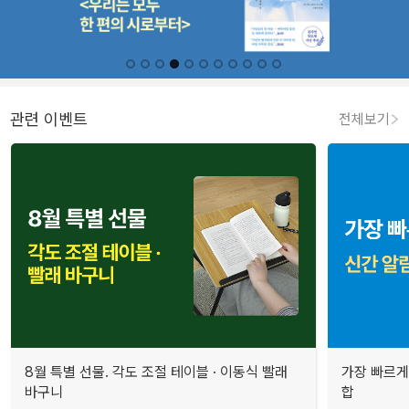
관련 이벤트
전체보기
8월 특별 선물. 각도 조절 테이블 · 이동식 빨래
가장 빠르게
바구니
합