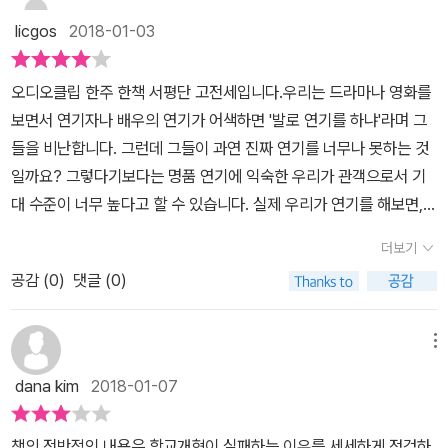
교육제도를통하여 국민들의 문맹률을 낮추고 평균적인 교육수준을
어가 무안할 정도로 미미한 효과만 나타났다. 오히려 갑작스러운 변
게 해야 하는가에 대한 제안을 담고 있다. 그 내용들을 교육 당사자들
교육은 정치․경제․사회․문화와 개인과 집단의 심리를 아우르는 복잡
화로 구성되어 있습니다. 1부가 개론적인 교육개혁의 평가를 하고 있
licgos
2018-01-03
높여 국가발전에 크게 이바지 한 것은 높이 평가할 수 있으나,개인적
화로 인한 혼란 때문에 학부모와 학생들이 개혁의 피해자가 되는 불
과 공유하면 좋을 것 같다. 이건 책 안에 들어있는 관념이 아니라 우리
한 사안인 것이다. 풀란의 권면을 기억하자! “‘가진 지식을 의심하면
다면, 2부와 3부는 지역과 전국 단위에서의 교육변화에 대한 시례 및
으로 교육의 다양성 면에서는 미흡하고 아쉽다고 하겠다.초등학교부
상사까지 나타났다. 이쯤이면 묻고 싶다. 과연 교육개혁의 봄은 올
의 문제라는 걸 인지했으면 좋겠다. 교육 관계자들의 프로그램에 외
서 동시에 가지고 있는 지식을 실천으로 옮길 용기’를 잊지 말라(168
개선점을 제시해주고 있습니다. 개인적으로는 6장 교사 부문에서 나
오디오클립 한주 한책 서평단 고전세입니다.우리는 드라마나 영화를
터 고등학교까지 12년간의 교육을 마친 뒤, 학생들은 자신들의 미래
까? 책의 저자 마이클 풀란은 이에 대한 답을 제시한다. 『학교개혁은
국 연수를 통한 개혁 프로그램이 있다면 그에 앞서 이 책을 세미나로
쪽).” 뻔한 이야기를 바꾸는 힘은 실행이다. 개선이란 “당신이 근무하
오는 전문학습공동체(Professional Learning Communities, PL
보면서 연기자나 배우의 연기가 어색하면 '발로 연기를 하냐'라며 그
를 위하여 진로를고민하기 보단, 진로를 위하여 진학을 고민해야 하
왜 실패하는가』는 교육중심지인 학교를 바탕으로 학교교육의 변화와
공부한 후 현장을 살피는 것도 효과적이라는 생각이 든다. 무엇보다
는 환경 속에서 당연히 해야 할 일을 하는 역할 그 이상”(214쪽)을 말
Cs)에 대한 부분이 흥미로왔습니다. 현재 우리나라 교육계에서도 진
들을 비난합니다. 그런데 그들이 과연 진짜 연기를 너무나 못하는 것
는 사회 풍토와 경쟁을 부추기는 구조적인 문제도 한몫을 한다고 하
실패사유, 그리고 성공적인 개혁을 위한 가이드라인을 제시한다. 필
학교개혁에 대한 신뢰를 주는 것이 우선이다. 학교개혁의 수혜자는
하며, 이것이 “교육변화의 새로운 의미의 핵심”이다. 학교문화를 바
행되고 있음을 알기에, 다른 나라의 사례를 통해 주체의 교육변화를
일까요? 그렇다기보다는 명품 연기에 익숙한 우리가 관객으로서 기
겠다.그렇다고 해서한국의 교육제도도 개혁과 시도가 없었던 것은 아
자가 읽은 책은 5번째 개정판으로 구성은 이전과 차이나이 않으나,
교사와 학생이 가장 중심에 있어야 한다.
꾸는 힘-교사 사회문화의 변화와 학교문화를 변화시키는 일은 공진
향한 자발적 노력 혹은 교육청의 지원 지속성등을 알고 싶었습니다.
대 수준이 너무 높다고 할 수 있습니다. 실제 우리가 연기를 해보면,
니나, “공교육은 죽었다”는 극단적인 표현이 언론에 자주 등장하는
현실적인 부분을 보완함으로써 독자의 이해를 돕는다. 책은 3부로 구
화(共進化)해야 한다. 교육변화의 열쇠는 ‘교사’에게 있으며, 그들이
기억에 남는 부분만 발췌해보면 다음과 같습니다.효과적인 전문학습
아마 그 비난했던 연기자나 배우의 발의 발만도 못할 것입니다. '보는
것으로 판단컨대 개혁이 성공했다고는 생각지 않으며 지속적인 교육
성되어있다. 가장 앞은 교육변화에 대한 이야기다. 교육변화의 역사
가진 실행의 힘과 역량이 변화의 잣대가 된다. 풀란은 ‘개혁가들의 집
더보기
공동체가 되기 위해서는 성찰적 대화, 실행을 통해 배운 내용의 공유,
것'과 '하는 것'의 차이는 천지(天地) 차이입니다. 오죽하면 미국의
개혁에대한 필요성이 대두되고 있다고 있다고 생각한다.우리나라의
와 의미, 그리고 변화프로세스에 대한 통찰을 다루며 본격적인 내용
념’이 계획에서 실패하는 주요 이유라고 말한다. 바뀌어야 한다는 개
공동체 전체가 학생의 학습에 초점두기, 협업, 규범과 가치의 공유가
공감 (
0
)
댓글 (0)
러시아 전문가인 톰 니콜스Tom Nichols는 러시아 문제에 대해 '나
교육제도가위기라고 하면서 명확한 대안을 제시하지 못하고 허둥대
에 앞서 교육개혁에 대한 전반적인 지식을 제공한다. 교육변화에 대
혁가의 집념과 변화의 절차를 어떻게 밟아야 하는가에 대한 지식이
그것이다. p206일선 학교뿐만 아니라 예술교육 현장에서도 학습공
도 너만큼 안다'라며 전문가인 자신에게 이러쿵저러쿵 조언하는 일반
는 것은 어떤 이유 때문일까?저자는 교육혁신을위하여 필연적을 수
한 이야기를 마친 후, 이야기의 주제는 교육주체로 넘어간다. 교사, 교
불일치하기 때문이다. “계획이 실행자들을 위한 것이라는 사실을 깨
동체를 구성해서 협업을 연구하고 실행을 계획하고 있습니다. 목표
인들이 못마땅해 『전문가와 강적들』(THE DEATH OF EXPERTI
반되는 위기의식 혹은 위기는 혁신의 기회를 가져다 줄 수 있지만, 해
메뉴
장, 학생 등 개인적 차원부터 정부, 지자체 등의 공적차원까지 교육에
닫는 순간 변화의 현상학을 참여자 중심으로 옮긴 것”(160쪽)이다.
의 공유로부터 실력을 통한 계획 그리고 실행에서 피드백까지 많은
SE)이라는 책까지 썼습니다. 이 책의 저자인 마이클 풀란(Michael
결 전략이 들어있지는않다는 점(p28)을 들며 하향식 변화 혹은 상향
직·간접적으로 참여하는 모든 주체들을 다룬다. 이들에 대한 이야기
무엇보다 계획이란 실행자를 “빠져들게 하는 것”이어야 하지 계획자
dana kim
2018-01-07
부분을 노력하고 있습니다. 선생님들의 노력을 지속적으로 어떻게 담
Fullan)은 캐나다 교육개혁 전문가입니다. 책 속의 그에 대한 소개를
식 변화의 한계점에 대하여 이야기를 하면서 절충안으로실천에 초점
를 마치면 저자는 교육변화의 미래를 말하며 글을 맺는다. 전문적인
의 주장이어서는 안 된다. 교사집단을 독소로 보기보다는 해독제로
보하느냐가 관건이라고 생각됩니다. 학생부분에서는 '모든 교육의
살펴보면, 풀란은 '토론토 대학 온타리오 교육연구소 소장 및 명예교
을 맞춘 “결과지향적인 역량구축”을 대하여 이야기하고 있다.또한 개
글일뿐더러 분량도 상당하기 때문에 독서에 있어 어려움이 있을 수도
보아야 사회-학교-개인, 개인-학교-사회의 공진화는 가능하다. 그동
책의 전반적인 내용은 학교개혁이 실패하는 이유를 세세하게 점검하
성공 여부는 학생의 정서적, 지적 지지를 이끌어 내느냐 못하느냐에