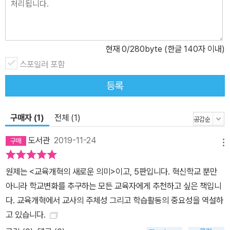
평이 결코 과장이 아님을 깨닫게 될 것이다. 학교개혁은 왜 실패하는
가 학교개혁이 성공하는 경우는 국내외를 막론하고 드물다. 1950년
대 이래로 서구사회에서 수많은 학교개혁 정책이 시도되었지만, 학생
들에게 학교는 여전히 따분하고 지루하다. 학부모는 학교교육이 자녀
현재
0
/280byte (한글 140자 이내)
의 미래를 대비하는 데 과연 도움이 될까 불안해하고, 교사는 교육 행
스포일러 포함
정가들이 교실에서 진정으로 필요한 것은 외면한 채 정책 변경만 일
등록
삼는다고 비난할 뿐이다. 한국의 경우도 크게 다르지 않다. 한국은 그
동안 교육과정, 대입전형, 대학입시, 교육 거버넌스, 책무성관리, 교원
연수제도 등을 끊임없이 바꿔왔지만 그 효과는 미미했다. 왜 그럴까?
구매자 (1)
전체 (1)
교육개혁이 왜 실패하는지에 대한 깊은 성찰이 필요한 시점이다. 저
도서관
2019-11-24
자는 ‘변화에 대한 무지’를 실패의 주된 원인으로 지적한다. 즉, 교육
메뉴
현장에서 사람들이 변화를 어떻게 받아들이고 경험하는지 그에 대한
원제는 <교육개혁의 새로운 의미>이고, 5판입니다. 혁신학교 뿐만
이해가 부족하다는 것이다. 사실, 우리는 일상에서 수많은 변화를 겪
아니라 학교변화를 추구하는 모든 교육자에게 추천하고 싶은 책입니
으면서도 그것이 우리에게 어떤 ‘의미’를 갖는지 깊이 생각해보지 않
다. 교육개혁에서 교사의 주체성 그리고 학습활동의 중요성을 역설하
는다. 변화가 타인에게 어떤 의미를 가질 것인지에 대해서는 더더욱
고 있습니다.
그렇다. 변화에 성공하기 위해서는 무엇보다도 그 의미에 대한 깊은