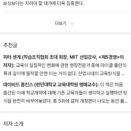
보상보다는 치러야 할 대가에 더욱 집중한다.
더보기
추천글
피터 센게 (학습조직협회 초대 회장, MIT 선임강사, <제5경영>의
저자):
교육의 실질적인 변화에 관한 현장전문가 중에 마이클 풀란의
폭과 깊이에 필적할 만한 이는 거의 없다. 산업시대의 교육방식을 재
고하려는 움직임이 전 세계적으로 일고 있는 요즈음 교육변화의 새로
데이비드 홉킨스 (런던대학교 교육대학원 명예교수):
이 책은 처음
운 의미와 성공원리를 담은 이 책의 개정판 출간은 이보다 더 시의적
출간된 이래 학교개혁에 대해 기존 교육자들이 생각하고 실행하던 방
절할 수 없다.
식을 완전히 바꾸어놓았다. 총 5회에 걸쳐 개정판이 나오는 동안 풀
란은 예리함과 통찰력, 적절성이 배가된 분석을 더했다. 이번 제5판
은 교육현장에서 실천할 수 있는 향후 10년의 지침을 제시한다. 풀란
저자 소개
은 자타가 공인하는 교육변화의 최고 전문가임을 다시금 증명했다.