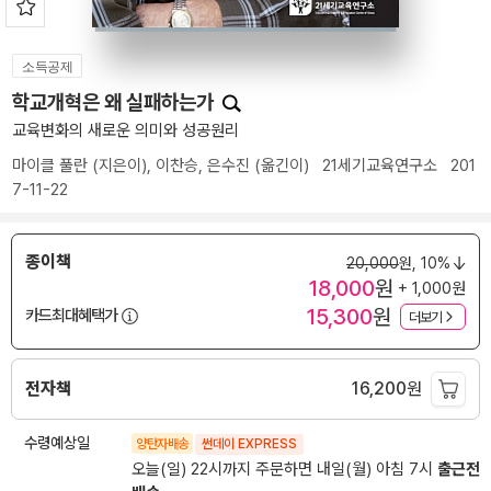
소득공제
학교개혁은 왜 실패하는가
교육변화의 새로운 의미와 성공원리
마이클 풀란
(지은이),
이찬승
,
은수진
(옮긴이)
21세기교육연구소
201
7-11-22
종이책
20,000
원,
10%
18,000
원
+ 1,000원
15,300
원
카드최대혜택가
더보기
전자책
16,200
원
수령예상일
양탄자배송
썬데이 EXPRESS
오늘(일) 22시까지 주문하면 내일(월) 아침 7시
출근전