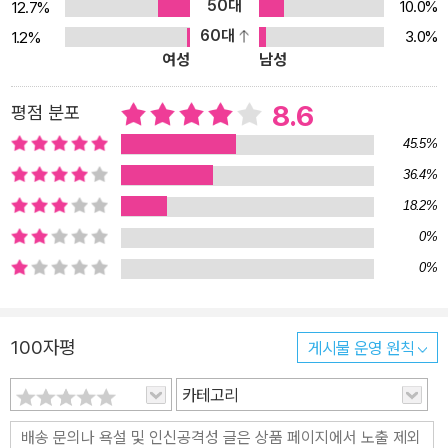
정 제5판에서는 학교교육의 변화에 대한 의미, 이해, 전략, 해법, 그리
50대
10.0%
12.7%
고 실패원인을 100% 증거기반으로 제시함으로써 학교개혁의 성공
60대
3.0%
1.2%
여성
남성
원리를 실제적으로 밝히고 있다. 이 책은 총 3부로 되어 있으며, 1부
는 ‘교육변화에 대한 이해’, 2부는 ‘학교 및 학구 수준에서의 교육변
8.6
평점 분포
화’, 3부는 ‘광역 지자체 및 국가 수준에서의 교육변화’를 다룬다. 이
책은 교육개혁이 실패하는 이유를 자세히 분석하고, 이러한 실패를
45.5%
극복하기 위해 어떻게 해야 하는지에 대해 풍부한 전략과 해법뿐만
36.4%
아니라, 교육변화의 성공원리도 구체적으로 제시하고 있다. 교육개혁
18.2%
에 성공하기 위해 중앙정부, 지방정부, 지역사회, 학교장, 교사, 학부
0%
모, 학생 등이 각각 어떤 역할을 해야 하는지에 대해서도 풍부한 혁신
0%
사례를 들어 상세하게 설명한다. 이 책의 메시지는 대부분 새롭고 실
제적이다. 무엇보다도 교육문제에 대한 실패요인 분석과 성공 전략이
탁월하다. 이 책을 읽고 나면 교육자들이 그동안 갖고 있던 그릇된 통
100자평
게시물 운영 원칙
념들이 한순간 와르르 무너질 것이다. 올바른 교육으로의 변화를 꿈
카테고리
꾸며 학교개혁을 고민하는 이라면 밑줄을 그어가며 읽고 또 읽을 것
으로 확신한다. ‘교육변화의 이론과 실제에 관한 최고의 교과서’라는