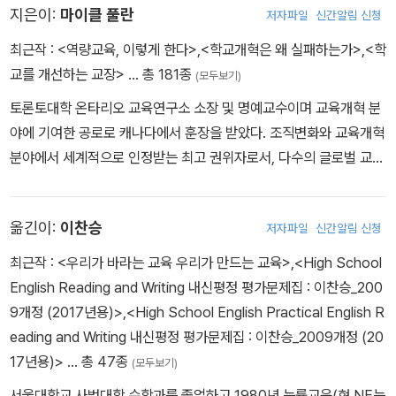
지은이:
마이클 풀란
저자파일
신간알림 신청
최근작 :
<역량교육, 이렇게 한다>
,
<학교개혁은 왜 실패하는가>
,
<학
교를 개선하는 교장>
… 총 181종
(모두보기)
토론토대학 온타리오 교육연구소 소장 및 명예교수이며 교육개혁 분
야에 기여한 공로로 캐나다에서 훈장을 받았다. 조직변화와 교육개혁
분야에서 세계적으로 인정받는 최고 권위자로서, 다수의 글로벌 교육
변화프로젝트 연수·컨설팅·평가에 참여했다. 풀란은 1998-2002년
잉글랜드‘국가 문해력·수리력 향상전략’ 평가를 4년간 주도했다. 20
옮긴이:
이찬승
저자파일
신간알림 신청
04년에는 온타리오 교육부 수상 및 장관의 특별고문으로 임명되었
다. 현재 세계 여러 나라에서 교육부처와 관계기관의 시스템 전반에
최근작 :
<우리가 바라는 교육 우리가 만드는 교육>
,
<High School
걸친 개선을 위한 정책 제안 및 전략개발 자문과 평가를 수행하고 있
English Reading and Writing 내신평정 평가문제집 : 이찬승_200
다. ┃저서 및 공저┃ 『체인지 리더십(Leading in a Culture of Ch
9개정 (2017년용)>
,
<High School English Practical English R
ange)』『학교를 개선하는 교사(What’s Worth Fighting For in Yo
eading and Writing 내신평정 평가문제집 : 이찬승_2009개정 (20
ur School?)』『학교를 개선하는 교장(What’s Worth Fighting Fo
17년용)>
… 총 47종
(모두보기)
r in the Principalship?)』『거기에서 무엇을 얻기 위해 싸워야 하는
서울대학교 사범대학 수학과를 졸업하고 1980년 능률교육(현 NE능