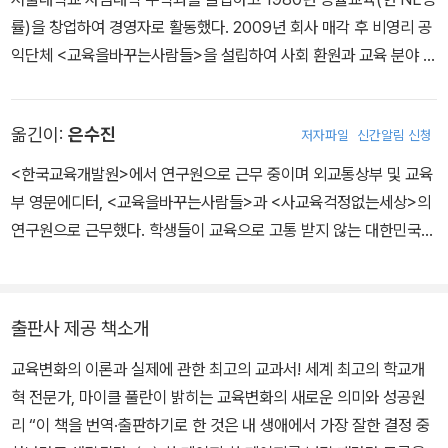
가(What’s Worth Fighting For Out There?)』『변화의 힘(Chan
률)을 창업하여 경영자로 활동했다. 2009년 회사 매각 후 비영리 공
ge Forces)』시리즈,『학교 리더십의 윤리적 책무(The Moral Impe
익단체 <교육을바꾸는사람들>을 설립하여 사회 환원과 교육 분야 공
rative of School Leadership)』등이 있다. 최근 저서로는『성층권
익 활동에 전념하고 있다. “모든 아동은 성공적으로 배울 수 있다”는
의제: 기술·교수법·변화지식의 통합(Stratosphere: Integrating T
신념 아래 교육 불평등 완화와 교육 형평성 구현을 위해 「교육 제4의
echnology, Pedagogy, and Change Knowledge)』『교직과 교
옮긴이:
은수진
저자파일
신간알림 신청
길」 온라인 저널을 월 2회 발행하며, 학습과학(Science of Learnin
사의 전문성 자본(Professional Capital)』(2015년 그라우마이어G
g in Education) 확산에 힘쓰고 있다. 이 외에도 교육 개혁과 수업
<한국교육개발원>에서 연구원으로 근무 중이며 외교통상부 및 교육
rawemeyer상 수상),『시스템 전반의 핵심적 리더십 역량(Leaders
혁신에 관한 다수의 저서와 번역서를 통해 한국 교육 현장의 변화를
부 영문에디터, <교육을바꾸는사람들>과 <사교육걱정없는세상>의
hip: Key Competencies for Whole-System Change)』『변화의
위해 노력하고 있다. - 주요 저서 『우리가 바라는 교육, 우리가 만드는
연구원으로 근무했다. 학생들이 교육으로 고통 받지 않는 대한민국을
자유(Freedom to Change)』『논리적 일관성 (Coherence: The
교육』(2025) 『한국 공교육 미래 방향 제안』(2013, 공저) - 주요 번
꿈꾼다.
Right Drivers in Action)』등이 있다. 홈페이지 www.michaelfull
역서 『국정 실패의 늪』(2025, 공역) 『수업에 바로 쓸 수 있는 학습과
an.ca
학 6단계 학습 모형』(2024) 『학습부진, 이렇게 극복한다』(2023,
출판사 제공 책소개
공역) 『학교개혁은 왜 실패하는가』(2017, 공역) 『학교교육 제4의
길』(2015, 공역)
교육변화의 이론과 실제에 관한 최고의 교과서! 세계 최고의 학교개
혁 전문가, 마이클 풀란이 밝히는 교육변화의 새로운 의미와 성공원
리 “이 책을 번역·출판하기로 한 것은 내 생애에서 가장 잘한 결정 중