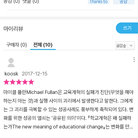
공감 (
0
)
댓글 (0)
이해가 필요한 데도 말이다. 저자는 교육의 변화에만 국한시키지 않
고 변화의 일반적 의미를 살펴본 후, 개개인이 느끼는 주관적 의미를
설명한다. 모든 변화는 상실, 불안, 저항을 동반하기에 이러한 요소에
어떻게 대처할 것인지에 변화의 성공 여부가 달려있다는 것이다. 교
쓰기
마이리뷰
육현장에서의 변화는 대개 일방적으로 강제되는 경우가 많기 때문에
구매자 (0)
전체 (10)
현장의 교사들은 혼란, 부담, 냉소, 비관, 불신, 역부족을 느끼며 변화
를 부정적으로 받아들일 수밖에 없다. 이것을 극복하기 위해서는 변
화 프로세스 개발에 교사를 참여시켜야 하고, 이를 통해 모두가 공유
메뉴
할 수 있는 변화의 의미를 찾아야 한다. 40년 가까운 세월을‘교육변
koosk
2017-12-15
화의 의미’라는 주제에 천착해온 저자의 통찰이 돋보이는 대목이다.
교육혁신이 지향하는 변화는 대개‘학습자료(교육과정), 교수법(수업
마이클 풀란Michael Fullan은 교육개혁의 실패가 진단(무엇을 해야
지도), 신념(도덕적 목적)’에서의 변화를 수반한다. 이는 교육목표를
하는지 아는 것)과 실행 사이의 괴리에서 발생한다고 말한다. 그에게
달성하는 데 가장 기본적이 수단이 된다. 사실, 이 요소들에서 긍정적
는 그 괴리를 극복할 수 있는 성공사례도 풍부하게 축적되어 있다. 변
인 변화가 없다면 그 변화는 의미가 없는 것이나 마찬가지다. 저자는
화를 위한 성공의 열쇠는 ‘공유된 의미’이다. 『학교개혁은 왜 실패하
기존의 전통적인 학습 방식과 내용으로는 더 이상 학생들을 수업에
는가The new meaning of educational change』는 변화를 만들
몰입시키는 것이 불가능하다고 설파하며, 학습자 중심의 개별화 수업
어내는 성공의 열쇠를 ‘다차원적’으로 풀어가는 해설서이자 변화를