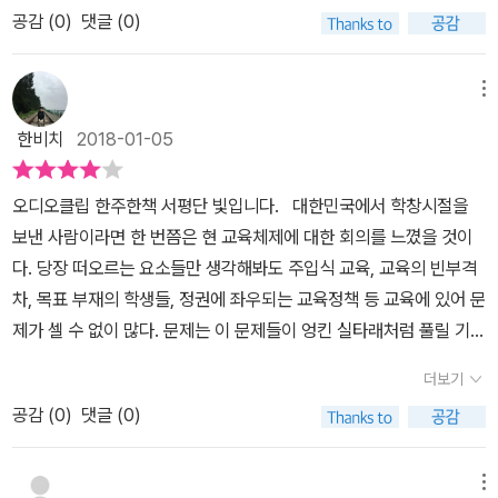
회운동가, 조직전문가, 행정전문가, 기업의 인사담당자, 누구에게든
교육에 대해서 생각할 때 지역사회의 수준과도 연관이 있었기 때문이
당연한 말이다. 그런데 후반부 내용을 읽으면서 우리 사회에서는 실
절대적인 교리는 아니다. 그가 권면하는 지침을 사유하고 실천하고
공감 (
0
)
댓글 (0)
현장에서 말하는 '현실'과 학생 혹은 학부모들이 체감하는 '현실'이 동
이 책을 권하고 싶다. 그만큼 이 책이 가지는 개혁에 관한 의미와 실천
다. 실패하는 곳과 성공하는 곳들의 요인을 하나하나 볼수록 내용들
행이 문제라는 생각이 든다. 우리 사회는 불신이 만연해 있다. 불신이
수정하는 과정에서 “우리 자신이 바로 그 시스템”(106쪽)이 되는 경
일한지 궁금했습니다. 강사이기 전에 학부모이니 당연한 관심입니다.
방법, 교육개혁과관련한 풍부한 사례는 교육계를 넘어 조직의 개혁론
을 잘 숙지한다면 다양한 측면에 응용할 수 있겠다고 생각이 들었다.
만연한 우리 현실에서는 도입과 실행, 평가 과정에 모두 걸림돌이 존
험을 하게 된다. 변화의 새로운 의미는 바로 이것이라고 풀란은 말한
관심분야이기에 집중해서 읽었어도 제가 관심있는 부분만 기억이 남
메뉴
에 상당한 의미가 있다고 판단되었다.저자는 교육변화의 성공을 이루
이 책을 정말 교육계에 있는 많은 분들이 읽고 실행에 옮겨서 한국의
재하리라는 생각이 든다. 도입 과정에서는 교사들이 과중한 업무라고
다. 나에서 우리로, 나의 학교에서 우리 학교로, 내 아이와 내 학생에
습니다. 저자인 마이클 폴란은 조직변화와 교육개혁 분야에서 세계
는 열쇠(개인적으로 사회조직의 변화로 바꿔서 읽어도 좋겠다)는 “관
교육계에 새바람이 불기를 바래본다. ⓒ 책을 권해요교육관련 일을
한비치
2018-01-05
인식할 테고, 혁신을 시도한 리더와 교육 당국은 어떻게든 성과를 가
서 우리 아이로 생각이 바뀌는 것이다. 그 과정에서 소속감이 생기고
적으로 인정받는 최고권위자라고 합니다. 현재는 세게 여러 나라에서
계의 개선”이라고 한다. 이것은“의미”의 중요성에 대하여 언급한 것
하시는 분들이라면 꼭 한번 읽어보셨으면 좋겠고, 특히 '학교'에 근무
시적으로 보여야만 다음 해 예산이 책정될 것이므로 무리한 요구를
연대가 형성되며 교육의 공적 의미가 되살아날 것이다.우리에게 풀란
교육부처와 관계기관의 시스템 전반에 걸친 개선을 위한 정책 제안
인데, 개인적인 혹은 주관적인 의미의 발견과 함께, 끊임없이 변화하
하시는 분들과 앞으로 교육정책을 만들어갈 분들이 읽으신다면 여러
오디오클립 한주한책 서평단 빛입니다. 대한민국에서 학창시절을
하게 될 것이다. 그러다 보면 저자가 지적했듯이 개혁의 목적보다는
이 말하는 공유된 의미, 공유할 만한 의미가 있는가? 미국에서는 학
및 전략개발 자문 평가를 수행하고 있습니다. 그런 그라고 하니 기본
는 상황속에서 사람들이 개인적인 의미뿐만 아니라, 타인과의 관계
가지를 고려해볼 수 있지 않을까 싶습니다. ⓓ 실천할 것/ 아이디어-
보낸 사람이라면 한 번쯤은 현 교육체제에 대한 회의를 느꼈을 것이
그냥 행위 자체에 몰입해 당초의 방향을 무시하고 개혁의 동력을 잃
습 자체가 중요한 목표가 되지만 우리도 과연 그런가? 학습 자체를
적인 신뢰를 기반으로 책을 읽었습니다. 학교개혁은 왜 실패하는가라
속에서 변화의 의미를 찾고, 동시에 다른 이들의 관점에서 어떤 모습
교육변화를 전반적인 교육방법에 응용할 수 있는 방법은 뭘까? - 공
다. 당장 떠오르는 요소들만 생각해봐도 주입식 교육, 교육의 빈부격
은 정책이 될 것이 불을 보듯 뻔하다. 지금까지 변화해 온 입시 정책이
강조하면 분명 한편에서는 생후 몇 개월부터의 학습과 경쟁을 내세우
는 제목 하에 '교육변화의 '새로운' 의미와 성공원리'라는 부제를 제시
으로 이해되는지를 돕기 위한 것이라고 이 책을 쓴 목적이라고 밝히
교육에서 되지 않는다면, 이를 보완할 수 있는 교육프로그램을 만들
차, 목표 부재의 학생들, 정권에 좌우되는 교육정책 등 교육에 있어 문
그랬고, 교과 정책이 그러했으며 독서 정책이 그랬다. 저자의 말처
며 반대하는 세력이 있을 것이다. 교육정책이 전적으로 ‘대학입시’를
한 이 책은 '교육변화의 의미'를 주제로 1982년 초판을 시작으로 19
고 있다.우리나라는 한국전쟁이후 정치, 경제적으로 불안한 시대를
수는 없을까?'독서는 삶의 가장 바닥에서 나를 바꾸고 또 바꾸어준 가
제가 셀 수 없이 많다. 문제는 이 문제들이 엉킨 실타래처럼 풀릴 기미
럼 수정 보완보다는 위정자들의 업적을 위해 '뒤짚어엎기'가 많았고,
이렇게저렇게 바꾸는 것에 초점을 두고 있는 상황에서 우리에게 교육
91년, 2001년, 2007년 그리고 2016년에 개정판으로 출간되었습니
거치면서, 성장위주의경제정책, 민주화 운동과 사회운동의 대두, 고
장 특별한 시간이다'다재다능르코 읽고 배우고 기록하다.
가 보이지 않는다는 점이다. 지금까지 병들어가는 교육체제를 방임한
그 혼란은 오롯이 학생들이 감내했으니까. 변화의 소용돌이 안에서
변화가 아니라 교육의 의미 자체가 공유되기 힘든 사회문화는 분명하
다. 재출판될 때마다 시스템 전반의 개선이 성공적으로 이루어져 방
더보기
도 성장에 따른각종 사회문제의 대두 등 정치, 문화, 사회, 경제적으로
것은 아니다. 오늘날까지 교육체제에 대해 문제의식을 가진 여러 주
사교육으로 내몰리거나 학교 자체를 떠나는 학생들은 교육의 목표보
게 존재한다. 이러한 문화와 사회심리를 변화시켜야만 교육변화일 것
대한 양의 연구 성과가 생겼고 그 중에서 효과가 있는 아이디어를 소
급격한 변화가 일어났으며, 세계에서 보기 드문 경제성장을이루어 낸
공감 (
0
)
댓글 (0)
체들이 병리현상을 해결하기 위해 다양한 방법으로 노력해왔다. 그
다는 어른들 세계의 부조리를 먼저 배우는 악순환이 계속되는 게 지
이다. 우리에게는 ‘진실로’ 개혁이 아닌 변화가 필요한 시점이다! 그렇
개하고 있습니다. 이 책은 총 3부로 1부는 교육변화의 의미, 2부 단위
가시적인 성과와 더불어 민주화 운동을 통하여 미흡하나 점진적으로
결과 노력의 산물로써 개인적 차원부터 정책적 차원까지 다방면적으
금의 실정이다. 외국으로 떠도는 교육 난민을 생산한 것도 우리의 실
기에 개혁이든 변화든 교육은 ‘매우 복잡한 사안’이라는 점을 인정해
학교(교사, 교장, 학생, 학부모와 지역사회, 학구 행정가) 수준에서의
성숙한 사회로 발전해 나가고 있다. 이러한 것은 그 동안 정부주도의
로 교육개혁이 이뤄졌다. 하지만 결과는 실망스러웠다. 노력이란 단
정이다. 2부의 내용은 좀 더 구체적인 교육 당사자들이 무엇을 어떻
야 한다. 교육계 내부의 개혁과 변화만으로 문제가 해결되지 않는다.
메뉴
교육변화, 3부 광역 및 전국수준(정부, 교직과 리더들)에서의 교육변