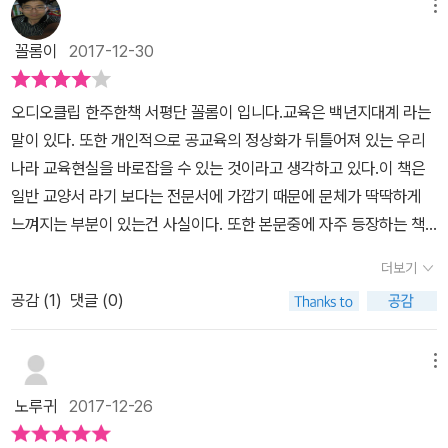
지 못하고는 어떤 도덕적 목적이나 공유된 의미의 추구도 불가능하기
과장이 아니다. 하나하나 읽다보면 겉만 바뀌고 내용은 바꾸지 못하
메뉴
습을 위한 교수법(NPDL)’에 대한 신념이 방법을 바꾸고 방법이 내
때문이다. 교사 전문성 향상은 관계의 개선, 협업을 통한 질 높은 교사
는 원인과 해법을 깨달을 수 있다. 학교와 학생, 선생님과 학부모, 지
용을 바꿀 수도 있고, ‘깊이 있는 학습의 결과(6Cs)’가 학습자료를 바
꼴롬이
2017-12-30
학습공동체(PLCs)의 운영을 통해서 이룰 수 있다. 저자는 교육변화
자체까지 어떤 연계성이 필요한지 다양한 교육개혁의 방법들을 제시
꾸고 바뀐 자료가 교수법을 바꾸고 바뀐 교수법이 신념을 바꿀 수도
에 성공하기 위한 지식으로‘도덕적 목적에 대한 신념을 갖추고, 변화
하고 있으니 교육개혁에 관심있는 분들이 읽는다면 정말 교육이 바뀌
있다. 풀란이 서술하고 있는 순서와 글을 쓰는 나의 서술 순서가 다르
오디오클립 한주한책 서평단 꼴롬이 입니다.교육은 백년지대계 라는
의 과정을 이해한 후, 교직원 간 협력관계를 구축하며, 혁신에 필요한
어가지 않을까 희망이 생기는 책이다. ⓑ 책과 나 연결하기 교육변화,
다. 책의 서술은 아무래도 단면적․정태적이라 변화의 다면성과 역동
말이 있다. 또한 개인적으로 공교육의 정상화가 뒤틀어져 있는 우리
지식을 쌓아 이를 일상적으로 공유하는 학습공동체 구축하기’를 소개
교육개혁 뉴스를 통해서 많이 들어왔지만 체감하기가 참 어려운 것이
성을 다 담을 수는 없을 것이다. 아울러 이 책의 장점은 이런저런 교차
나라 교육현실을 바로잡을 수 있는 것이라고 생각하고 있다.이 책은
하고 있다. 이른바 변화지식(change knowledge)이라는 것이다.
아닌가라는 생각을 했다. 나 역시 한국의 공교육을 전부 겪어왔고 문
에 있다. 경험과 생각, 이론이 교차하는 지점에서 상상력이 작동한다.
일반 교양서 라기 보다는 전문서에 가깝기 때문에 문체가 딱딱하게
이러한 지식이 없는 상태에서 변화에 대한 의지만으로 강하게 밀어붙
제가 있음을 알며 고등학생, 대학생 친구들 앞에서 강의를 하면서 변
“구조적 변화는 빈번히 일어나지만, 정작 중요한 것은 교사들이 자신
느껴지는 부분이 있는건 사실이다. 또한 본문중에 자주 등장하는 책
이는 개혁은 번번이 실패했고, 한국의 교육개혁도 예외는 아니다. 교
화하는 시대에 현재 우리의 교육은 한계가 있음을 인정할 수 밖에 없
의 신념과 관습에 대해 스스로 질문하고 문화를 바꾸는 것”(55쪽)이
들의 제목 나열을 그렇게나 자주 길게 할 필요성이 있었을까?하는 의
육개혁이 실패하는 주요 원인 중 하나가‘개혁가의 잘못된 가설과 강
는 상황에 처해있다. 모든 것이 언젠가는 바뀌어야한다. 사람이든 동
더보기
다. 변화를 선도할 주체는 교사이지 비판의 대상이 아니다. 실행에 문
구심이 많이 든다. 차라리 관련된 참고서적을 책 말미에 따로 부록식
한 집념’이라는 대목에서는 고개가 절로 끄덕여진다. 개혁가에는 교
물이든 식물이든 시간이 지나감에 따라 변화가 일어나듯 사람이 이루
제가 생겼다면 “변화의 도입 방식이며, 특히 교사들이 더욱 깊이 있는
공감 (
1
)
댓글 (0)
으로 언급하는게 좋았을 것으로 생각된다. 너무 많은 저서와 연구의
육감, 교육장, 교장 등이 다 포함된다. 그동안 한국 교육개혁의 수많은
는 사회 또한, 그리고 변화하는 시대에 맞춘 교육은 더 변화가 일어나
질문을 하고 지속적인 학습으로 나아갈 수 있도록 하는 기회”(60쪽)
언급의 연속으로 인하여 글의 전달력을 떨어뜨리고 문맥을 통하여 저
실패가 이 한마디로 다 설명이 되지 않는가! 대개 교육정책 결정자들
야한다. 변화의 필요성은 느끼면서도 학교도, 학생도, 선생님도, 학부
를 제공하지 못했던 탓이다. 추진되는 변화가 가치 있다고 믿을 이유
자가 말하고자 하는바를 Catch하기가 솔직하게 어려웠다.그러나 교
은 개혁에 대한 의지가 강하다. 그들은 가설의 신뢰성, 정확성, 실현가
메뉴
모도, 지자체 역시 누구하나 손을 뻗어서 하기엔 참 지루하고 어렵고
가 없고 인센티브도 없다면 변화의 대가는 클 수밖에 없고 변화 자체
육계의 변혁에 국한되어지지 않고 현재 내가 속해 있는 조직의 변화
능성에 대한 면밀한 검토도 없이 밀어붙이는 경향이 있다. 교육의 변
불만이 일어나기 마련이다. 이 책은 그러한 교육개혁이 어떻게 그간
노루귀
2017-12-26
는 미미할 수밖에 없다. 변화에 대한 다면적인 이해와 심층적인 실행
에 있어서도 Projection 해볼수 있는 좋은 책이라고 생각하고 읽었
화 원리를 잘 모르면서 의지만 강하면 재앙으로 이어진다. 개혁가의
이루어져 왔고 어떤 실패들이 있었고 왜 실패가 일어나는 지를 하나
이 변화에 필수적이라는 신념이 필요하며, 이 신념은 공유되어야 한
다.1장에서는 교육변화에 대한 개략의 역사를 서술하고 있다. 뒤이어