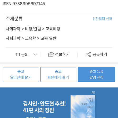
ISBN 9788996697145
주제분류
신간알림 신청
사회과학
>
비평/칼럼
>
교육비평
사회과학
>
교육학
>
교육 일반
선물하기
공유하기
중고
중고
중고 등록
알라딘에 팔기
회원에게 팔기
알림 신청