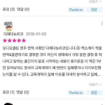
과 인지과학의 최신 연구를 반영할 것, 깊이 있는 학습을 위한 새로운
더보기
만들어내는 전략서(戰略書)이다. 첫 장에서 “교육변화 역사의 간략
교수법(New Pedagogies for Deep Learning, NPDL)의 도입
공감 (
3
)
댓글 (0)
한 소개”를 다루고 있는 이유도 여기에 있을 것이다. 교육변화를 위한
등을 주장한다. 또한 21세기 학습자료, 즉 교육과정의 학습목표를 6
전략과 전술은 풍부하지만, 그건 책을 읽는 독자들에게 맡기고 나는
Cs(인성교육-Character education, 시민의식-Citizenship, 협
세 가지로 재구성해보았다. 일명 교육변화를 위한 ‘돌고도는(循環)’
메뉴
력-Cooperation, 소통-Communication, 창의력-Creativity, 비
지침. 교육변화의 다면성 이해하기 가장 중요한 첫 단계는 교육변
다재다능르코
2018-01-05
판적 사고-Critical thinking)로 정의하는데, 여기에도 주목할 필요가
화의 의미에 관한 것이다. 그간의 실패에서 간과되었던 것이 ‘의미(m
있다.‘남보다 좋은 성적을 얻고, 상위권 대학에 입학하는 것’만을 최고
eaning)’이다. 교육변화의 의미란 무엇인가? 변화를 둘러싼 일반적
의 가치로 여기는 한국의 학교교육에 시사하는 바가 매우 크다. 교육
오디오클립 한주 한책 서평단 다재다능르코입니다.ⓐ 책소개이 책을
인 문제, 교사 개개인의 주관적인 의미, 객관적인 교육현실, 그리고 변
의 변화에 성공하려면‘공유된 의미(shared meaning)’와 프로그램
번역&출판하기로 결정한 것이 자신의 생애에서 가장 잘한 결정 중 하
화의 공유와 일관성 등 다면적인 측면에서 교육변화의 의미를 살피고
의 일관성도 중요하다. 특히, 구성원 간 의미의 공유는 성공적인 변화
나라고 말하는 옮긴이의 말로 시작하는 내용이 흥미로운 이 책은 1부
있다. 우선, 학생의 학습이 변화되어야 하는데, 문해력 혹은 학습력 향
의 핵심요소다. 저자는 교사들 간‘의미의 공유’가 잘 이루어지는 학교
만 읽어보아도 한국의 교육개혁이 왜 번번이 실패했거나 지지부진했
상이 목표로 설정되어 있다. 이를 위한 변화의 세 측면은 ‘내용(학습
는 끊임없는 성장을 보인다는 연구결과를 제시하며, 이를 위해서는
는지를 알 수 있다. 교육개혁의 실패 이유를 자세히 분석하고 실패를
자료)-방법(교수법)-신념’이다. 풀란은 “의미라는 관점에서 신념․교
프로그램의 일관성을 갖추는 것이 중요하다고 주장한다. 성공적인 변
극복하기 위해 어떻게 해야하는지 풍부한 전략과 해법을 제시한다.
수법․학습자료를 분리해서 생각해보는 것은 엄청난 의미를 갖는
더보기
화를 위해서는 ‘도덕적인 목적(moral purpose)’의 공유와 이의 실
변화지식, 변화모델 2가지, 3수준개혁, 대규모 개혁의 성공원리, 각
다.”(73쪽)고 말한다. 분리해서 생각해보는 것이 중요한 이유는 어디
공감 (
1
)
댓글 (0)
현에 요구되는 ‘지식과 역량(knowledge and skills)’이 원동력이 되
개혁에 소요되는 기간, 교원의 신념과 습관바꾸기 등 세세한 내용들
에 우선순위를 둘 것인지, 무엇을 먼저 실행할 것인지, 예상할 수 있는
어야 한다고 한다. 교사의 전문성 향상이나 변화에 대한 지식을 갖추
을 다루고 있어서 교육 변화에 관한 최고의 교과서라는 평은 조금도
문제들을 역동적으로 고민할 수 있게 해준다. 이를테면 ‘깊이 있는 학