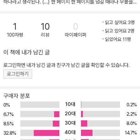
하나라고 생각된다. (...) 한 페이지 한 페이지를 넘길 때마다 무릎을
치지 않을 수 없을 정도로 공감이 갔고 감동적이기까지 했다. 성경의
주요 구절처럼 밑줄을 쳐가며 읽어야 할 책이라 생각되었다. 특히, 한
읽고 싶어요 3명
1
10
0
국 교육계에 주는 교훈과 시사점은 말로 표현할 수 없을 만큼 크다. 이
읽고 있어요 2명
100자평
리뷰
마이페이퍼
책의 1부만 읽어봐도 한국의 교육개혁이 왜 번번이 실패하거나 지지
읽었어요 11명
부진했는지 단박에 알 수 있다. -이찬승 발행인 겸 옮긴이의 글 중에
이 책에 내가 남긴 글
서 · 학교의 변화는 왜 그리도 어렵고, 어째서 대부분의 학교개혁이 실
패하는 것일까? · 변화에 대해 교사의 공감을 어떻게 이끌어낼 수 있
로그인하면 내가 남긴 글과 친구가 남긴 글을 확인할 수 있습니다.
으며, 동기부여를 가능하게 할 수 있을까? · 철저히 개인주의적인 학
로그인하기
교문화를 어떻게 협력적인 문화로 바꿀 수 있을까? · 피상적인 전문
학습공동체(professional learning communities, PLCs)를 어떻
구매자 분포
게 실제적인 것 으로 거듭나게 할 수 있을까? 세계 최고의 학교개혁
10대
0.2%
0%
전문가, 마이클 풀란의 이 책은 학교개혁과 관련된 위와 같은 수많은
20대
2.2%
6.7%
질문에 대해 실증적인 해답을 명쾌하게 제시한다. 이미 고전의 반열
30대
8.0%
8.5%
에 오른 이 책의 초판을 통해 교육자들은 교육제도 변화의 복잡성과
40대
그 원리에 대한 이해를 크게 넓힐 수 있었다. 특히, 이번에 출간된 개
14.7%
32.8%