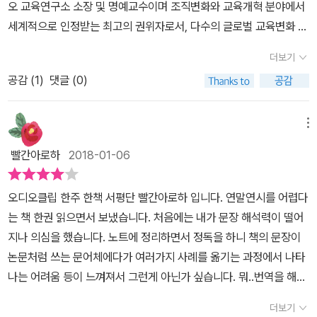
오 교육연구소 소장 및 명예교수이며 조직변화와 교육개혁 분야에서
체들이 어떻게 이해하고 대처하느냐에 있기에 변화란 무엇인지 또 변
표를 할 것인지 중요해진다. 개혁 위주의 교육 정책이 얼마나 위험한
울러 교육은 당위와 규범, 성장과 미래를 이야기하기 때문에 뻔한 이
통하여 커다란 공감과 깊은 깨달음을 얻을 수 있을것으로 생각된다.
세계적으로 인정받는 최고의 권위자로서, 다수의 글로벌 교육변화 프
화를 일으키기 위해서는 어떤 요인과 절차가 필요한지 돌아보게 한
지 구체적인 사례를 들어 설명한 부분에는 공감이 되는 부분이 많았
야기가 된다. ‘사랑으로 교육하자’거나 ‘평등하게 교육하자’거나 하는
교육에 관련하여서는 비 전문가이지만 조직의 관리자 입장에서 저자
로젝트 및 연수, 컨설팅, 평가에 참여했다.책의 원제는 교육변화의새
다. 교육변화 관해 다루지만 교육에만 국한시키지 않고 사회 전반에
다. 그 이유를 간단히 말하자면 자칫하면 방향이나 목적을 잃을 수 있
식이다. 그래서 교육의 변화는 어렵고 교육변화의 의미를 생각하는
더보기
가 다년간 고민해온 변화와 개혁의 새로운 의미가 그 성공원리를 다
로운 의미와 성공원리(The New Meaning of Educational Chan
걸쳐 변화가 갖는 일반적 의미를 심겨준다. 교육에 관심이 많아서 교
기 때문이라는 것이다. 개혁 위주의 교육 정책은 안정적인 시스템의
일은 새삼스러운 일이 되기도 한다. 아울러 교육은 심심치 않게 ‘뻔뻔
시한번 근원에서 부터 되짚어 볼수 있는 괜찮은 책이라고 생각되었
공감 (
1
)
댓글 (0)
ge 5edition)) 이며 1982년에 처음 인쇄되어2016년 개정판이 출
육변화가 필요함을 나도 알고는 있었지만 이렇게 하나하나 객관적인
완성보다는 정해진 결과물을 강요하는 개혁이거나 일부 리더의 헌신
한’ 이야기가 된다. 누구나 학교를 경험했거나 하고 있다는 이유만으
다.다른 욕심을 좀더 부려본다면 미국교육현실에 특화된 사례들을 우
간되기까지 교육 개혁에 관한 많은 방법과 성공 사례들을 담고 있
현실부분과 왜 실패하는 지에 대해서 전문적으로 다룬 내용을 보니
에 의해 운영될 수 있기 때문이라는 것이다. (사실 우리 역사에서 봤
로 우리는 반교육적이라고 할 만한 교사와 학교장을 만나게 되고 불
리나라 현실에 맞는 다양한 사례로 대체하여 독자로 하여금 공감대를
다.“모든 성공적인 변화의과정은 ‘실행을 중시’한다는 점이다, 듀이
확실히 더 이해가 갔다. 교육변화가 단순히 정책의 변화가 아니라 교
메뉴
을 때도 우리 나라가 정조라는 강력한 리더가 사라지자 갑작스럽게
공정하기 그지없는 숱한 교육정책과 교육현실을 목도하게 된다. 뻔한
쉽게 이끌어 낼수 있도록 하는 현지화 프로젝트를 진행해 보는것은
(Dewey,1997)는 사람들이 행동 자체로 배우는 것이 아니라자신의
육현장에서 어떤 측면이 바뀌어야하는지 부터 제대로 분석하고 다차
우리 나라의 국력이 쇠퇴한 일도 있지 않았던가) 이러한 내용으로 미
이야기는 쉽게 ‘뻔뻔한’ 이야기가 되어버린다. 그래서 각개전투를 벌
빨간아로하
2018-01-06
어떨까 생각해 보면서 서평을 마친다.
새로운 행동에 대해 생각함으로써 배우게 된다고 말한 바 있다.” – p
원적으로 바라봐야함을 알게 되었다. 자료활용, 학생시도에 대한 접
루어봤을 때 우리 아이들이 받는 대부분의 내용은 수많은 예상된 계
이고 각자도생을 모색한다. 한국은 이런 현상이 훨씬 심각하다. 풀란
82 이 책을 선정하여 읽게 된 계기는 사회문제에 관심이 많은 개인
근법, 신념 등 다각도로 현실분석이 되어야 새로운 프로그램이나 정
획들로 짜인 허상일 수 있겠다 싶었다. 학교 특강에 간혹 불려가는 일
이 3장에서 언급하고 있는 “변화의 잘못된 동인과 올바른 동인” 역시
오디오클립 한주 한책 서평단 빨간아로하 입니다. 연말연시를 어렵다
적취향 외에도 아직 초등학교에 입학하지 않은 아들의 장래를 위하여
책의 실행 측면에 성패가 달려있다는 사실을 그간 몰랐음을 인지했
이 있는데 그 때마다 얼마나 많은 서류들을 냈는지, 그 서류들은 얼마
뻔한 이야기이다. 여기서 뻔하다는 것은 ‘틀렸다’는 의미가 아니다. 정
는 책 한권 읽으면서 보냈습니다. 처음에는 내가 문장 해석력이 떨어
교육개혁에 관한 책 한 권 정도는 읽어두는 것이 도움이 되지 않을
다. 전통적인 수업방식이 현재 학생들에게 얼마나 따분할지, 얼마나
나 많은 계획들로 채워져 있는지 반성이 되기도 한다. 마음에 와 닿는
확한 지적이고 비판이지만 이미 많은 교육학 관련 서적에서 나오는
지나 의심을 했습니다. 노트에 정리하면서 정독을 하니 책의 문장이
까? 하는 개인적인 위안과 만족감을 위하여 가벼운 생각으로 독서를
실생활에 도움이될까를 생각해본다고 하면 나의 학창시절과는 또 다
문장이 두 개 있었는데 다음과 같다. 학생의 학습이라는 진정한 가치
이야기들이다. 새로운 것이 없다는 점에서 뻔한 이야기이다. 이 뻔한
논문처럼 쓰는 문어체에다가 여러가지 사례를 옮기는 과정에서 나타
시작하였으나, 책은다소 전문적인 용어와 개념 정리가 필요하여 단
르겠지하면서도 근본적인 부분이 해결되지 않는다는 것은 공통적인
가 발현되는 것은 함께 협력하는 사람들 간에 의미의 공유가 이루어
상황을 바꿀 수 있는 힘이 바로 교육변화이다. 풀란의 장점은 동인만
나는 어려움 등이 느껴져서 그런게 아닌가 싶습니다. 뭐..번역을 해서
시간에 쉽게 읽을 수 있는 책은 아니었다.그러나, 교육이나 조직문화
사안이기에 참 많이 생각을 일으켰다. 교육이 얼마나 일상생활과 인
질 때이다. (76쪽) 성공이라는 것은(..중략..)옳고 그른 것에 대해 다
설명하는 것이 아니라 “올바른 동인과 실행을 위한 지침”까지 제시하
그런 것일수도 있구요. 학령기 학생들과 함께 하는 수업을 기획하고
의 변화에 대하여 관심이 많은 독자이거나 교육학 전공자, 선생님, 사
생에 많은 영향을 주는지를 한번더 생각하게되었다. 지자체가 함께
더보기
양한 의견을 지닌 집단과 개인의 참여를 이끌어내는 것이다.(80쪽)
고 있다는 점이다. 물론 그가 제시하는 6가지 지침은 고려사항일뿐
가르치다보니 학교에 대한 내용인지라 관심이 있었습니다. 특히 교육