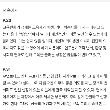
에 대해 풍부한 전략과 해법뿐만 아니라, 교육변화의 성공원리도 구
책속에서
체적으로 제시하고 있다. 교육개혁에 성공하기 위해 중앙정부, 지방
정부, 지역사회, 학교장, 교사, 학부모, 학생 등이 각각 어떤 역할을 해
P.23
야 하는지에 대해서도 풍부한 혁신 사례를 들어 상세하게 설명한다.
교육변화의 성패는 교육자와 학생, 기타 학습자들이 지금 배우고 있
는 내용과 학습방식에서 얼마나 개인적인 의미를 발견할 수 있는가에
달려있다. 이는 쉽지 않은 일이다. 개인적 의미뿐만 아니라 집단적 의
미까지도 찾을 수 있어야 하기 때문이다. 인구통계학적 변화, 환경 및
사회적 변화로 인해 교육을 둘러싼 상황은 끊임없이 변하고 있고, 상
황을 개선해보려는 정책 시도 역시 상황을 더 복잡하게 만들기 때문
에 이러한 어려움은 한층 더 심화된다. 그 어떤 경우에도 우리가 주목
P.31
해야 할 것은 의미이며, 집단의 구성원들 간에 공유될 수 있는 의미가
무엇보다도 변화 프로세스를 균형 잡힌 시각으로 파악하고 깊이 이해
무엇보다도 중요하다.
할 수 있어야 한다. 그러지 않으면 아무리 좋은 의도를 지닌 정책적 변
화라도 일선 현장에 있는 이들에게 결국 해악을 끼칠 수 있다. 변화가
이루어지는 과정에서 아주 세세한 부분까지 주의 깊게 관찰하고 실행
해야 한다. 그래야 성공의 경험과 함께 새로운 약속 그리고 중요한 성