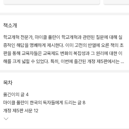
책소개
학교개혁 전문가, 마이클 풀란이 학교개혁과 관련된 질문에 대해 실
증적인 해답을 명쾌하게 제시한다. 이미 고전의 반열에 오른 책의 초
판을 통해 교육자들은 교육제도 변화의 복잡성과 그 원리에 대한 이
해를 크게 넓힐 수 있었다. 특히, 이번에 출간된 개정 제5판에서는 학
교교육의 변화에 대한 의미, 이해, 전략, 해법, 그리고 실패원인을 10
0% 증거기반으로 제시함으로써 학교개혁의 성공원리를 실제적으로
목차
밝히고 있다.
옮긴이의 글 4
이 책은 총 3부로 되어 있으며, 1부는 ‘교육변화에 대한 이해’, 2부는
마이클 풀란이 한국의 독자들에게 드리는 글 8
‘학교 및 학구 수준에서의 교육변화’, 3부는 ‘광역 지자체 및 국가 수
개정 제5판 서문 12
준에서의 교육변화’를 다룬다. 이 책은 교육개혁이 실패하는 이유를
자세히 분석하고, 이러한 실패를 극복하기 위해 어떻게 해야 하는지