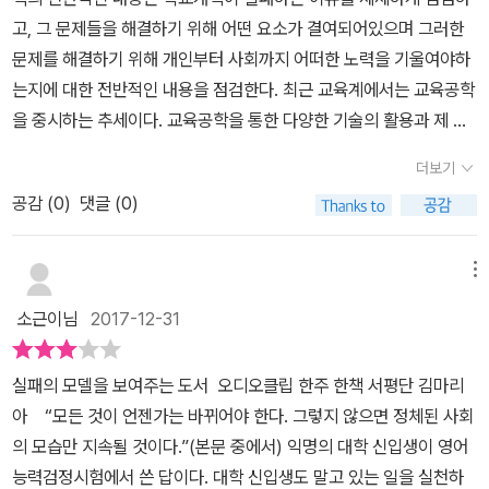
수이며, 교육개혁 분야에 기여한 공로로 캐나다에서 훈장을 받았다.
혁을 위하여 당사자들의 헌신을 이끌어내기 위한 방법으로, 의미의
있다. 하지만 저자는 이를 해결하기 위해 다양한 실제 사례들을 인용
안의 학교개혁이 실패한 주요요인의 하나는 교사를 개혁의 대상으로
고, 그 문제들을 해결하기 위해 어떤 요소가 결여되어있으며 그러한
달렸다.'라는 문장에 눈이 띄었습니다. 아, 이 부분을 내가 하반기에
조직 변화와 교육개혁 분야에서 세계적으로 인정받는 최고 권위자로
공유와 함께 개혁에 대한 깊은 성찰과 실천에 대한 구체적인 계획 및
했으며, 자신의 주장을 일관성 있고 확고하게 주장한다. 그러니 딱딱
지목했던 탓이 크다. 그와 같은 시각은 풀란이 말하는 중요한 정보원
문제를 해결하기 위해 개인부터 사회까지 어떠한 노력을 기울여야하
못했었구나 싶어서 자책이 들었습니다. 이론상의 지식뿐만 아니라 학
서 다수의 글로벌 교육 변화 프로젝트 연수·컨설팅 평가에 참여했다.
목표 설정이 제시되어야 한다고 하며, 성공적인 변화의 과정으로 ‘실
해 보이는 표지와 두꺼운 분량만 보고 독서를 포기하지 않았으면 한
을 놓치는 일이다. “현장의 실행자들은 정책입안자들이 갖지 못한 정
는지에 대한 전반적인 내용을 점검한다. 최근 교육계에서는 교육공학
생들의 발달 정도에 맞는 감정까지 고민했어야 했는데 말이죠. 바람
풀란은 1998-2002년 잉글랜드 '국가 문해력·수리력 향상 전략' 평
행’을중시하고 있다. 지속적이고 효과적인 변화프로세스는 주인의식
다. 저자가 주장하는 교육개혁은 현실적인 요소를 충분히 고려한다.
보를 갖고 있다. 리더들이 연대와 협력의 문화를 통해 현장과 소통하
을 중시하는 추세이다. 교육공학을 통한 다양한 기술의 활용과 제 4
직한 학교 문화는 학생의 학업성취도 향상을 주요 목표로 한 협업과
가를 4년간 주도했다. 2004년에는 온타리오 교육부 수상 및 장관의
을 구축하는 과정이라고 말하고있으며, 집단의 역량강화에 투자하여
때문에 저자의 메시지는 우리로 하여금 깊은 공감을 이끌어낸다. 필
지 않으면 그 정보를 접할 수 없는 것이다(170쪽).” 정보원만 놓치는
차 산업혁명에 걸맞는 변화는 학생들의 역량을 키워주기에 적합하다
학습선도자로서 교사의 리더십이 발휘되는 것을 말한다. ....(중략) 우
특별고문으로 임명되었다. 현재 세계 여러 나라에서 교육부처와 관계
그 목표에 도달해야 한다고 한다고 강조하고 있으며, 실행과 지속이
더보기
자는 그 이유를 두 가지로 본다. 첫 째는 수많은 인용구다. 저자는 자
것이 아니라 변화를 주도할 동력도 잃게 하며, 심지어 각종 태업으로
는 의견이 대부분이다. 그렇기에 교육계에 종사하는 사람들의 최근
리가 목표로 하는 학습의 결과는 이른바 6Cs라는 것들로 인성교육,
기관의 시스템 전반에 걸친 개선을 위한 정책 제안 및 전략 개발 자문
라는 후속단계와 교육변화에 대하여 어떻게 대응할 것인지에 대하여
신의 교육개혁을 자력으로 완성하지 않았다. 그는 본인 의견만 고집
공감 (
0
)
댓글 (0)
변화를 저지하는 세력이 될 수도 있다. 학교현장에서의 변화는 “근본
키워를 종합해보자면 '지식과 역량'을 근본적으로 중요시하되 '신념과
시민의식, 협력, 의사소통, 창의력, 비판적 사고이다. 뒤의 4가지는 2
과 평가를 수행'하고 있다고 합니다. 책의 원제는 <교육변화의 새로
저자는 독자들에게 다양한 사례를통하여 설명하고 있다.이 책은 총 3
하지 않고 수많은 데이터와 다른 교육자들의 말을 들어가며 자신의
적으로 교사들이 현 상황을 바꿀 만한 충분한 에너지를 발견할 수 있
가치'는 잠시 접어두고 '기대하는 교육의 최종 성과'를 도출하는 것이
1세기형 학습역량이라고 불리는 것들이며, 앞의 두가지는 21세기의
운 의미와 성공원리>(THE NEW MEANING OF EDUCATIONA
부로 구성되어 있으며,1부는 교육변화의 이해(교육변화역사의 간략
주장을 완성했다. 그 증거는 책 곳곳에 나타나있다. 작가가 인용한 수
느냐와 관련”되며, 교사들에게 함께 한다는 의미를 심어주는 것이 중
되겠다. 하지만 저자는 이 시점까지도 눈에 띄는 교육변화가 없었던
삶에 필수적인 성향과 자질이다. p266-267 결론적으로 교육의 성
메뉴
L CHANGE>입니다. '교육변화'에 대해 풀란은 '사람들은 학교가 변
한 소개, 교육변화의 의미, 변화 프로세스에 대한통찰 , 도입,실행,지
많은 학자들의 인용문은 너무 많아 나열할 수 없을 정도다. 자신의 의
요하다. “의미는 동기부여를 촉진하고 노하우는 쌓여서 지속적으로
이유는 교육이 이루어지는 과정 속에 분명히 부족한 한 부분이 다른
공적인 변화는 수 많은 변화의 주체들이 인류의 발전을 위하여 집단
화의 무차별적인 폭격 대상이 되고 있다고 말한다. 그런가 하면 하늘
속, 변화의 계획과 실천, 대응하기)2부에서는 단위학교 수준에서의
소근이님
2017-12-31
견에 다른 학자의 인용문을 더함으로써 본인의 주장을 한 층 견고하
문제해결을 가능”(79쪽)하게 할 것이다. 교사들에게 “우리에게 모든
부분들과 연계되었기 때문에 변화가 생길 수 없게 된 것이라고 지적
적으로 실천적 행동을 하는데에서 의미를 찾으려는 동기가 강할 때
아래 새로운 것은 없다고 말하는 이들도 있다. 정책 입안자들은 교사
교육변화(교사, 교장, 학생, 학부모와 지역사회, 학구 행정가)3부에서
게 만들었다. 둘째는 실제 있었던 사례들이다. 인용문이 책에 무게감
것을 원한다”는 압박보다, “우리가 의미 있는 역할을 할 수 있다”고
한다. 예를 들자면 본문 88쪽의 올바른 동인과 잘못된 동인의 비교가
이루어집니다. 서문에서 밝혔듯이 제5판에서는 '목적이 분명한 실천
들이 변화에 저항한다고 불만스러워하고, 교사들은 정책 입안자들이
는 광역 및 전국 수준에서의 교육변화(정부, 교직과 리더들)로구성되
실패의 모델을 보여주는 도서 오디오클립 한주 한책 서평단 김마리
을 더했다면 사례는 그 무게를 더는 역할을 한다. 저자는 실제 있던 다
믿게 하라. 무엇보다 교사가 중요한 이유는 그들이 학생들을 직접 대
그렇다. 올바른 동인은 협업이다. 피상적으로 협업은 항상 존재해왔
적 행동'을 주된 내용으로 다루고 있습니다. 앞서 마이클 폴란이 제시
야말로 교실에서 진정으로 필요한 것은 외면한 채 자리보전을 위한
어 있다.개인적으로 1부는 여러 번 읽을 것을 권하고 싶다. 그만큼 변
아 “모든 것이 언젠가는 바뀌어야 한다. 그렇지 않으면 정체된 사회
양한 사례들을 본문에 집어넣었다. 성공사례를 통해 우리가 가야할
면하고 교육하는 존재이기 때문이다. 풀란의 책이 가지는 장점은 여
다. 교사들은 함께 하며 본인들의 역량을 공유해야 분명한 교육적 변
한대로 이 책의 결론은 아래와 같다고 생각합니다. 교육계가 아닐지
정책 변경만 일삼는다고 비난한다. 학부모들은 새로운 학습 방식 또
화에 대한 의미와개념들, 변화의 프로세스와 대응방법, 목표를 향해
의 모습만 지속될 것이다.”(본문 중에서) 익명의 대학 신입생이 영어
길을 제시하기도 하고, 실패사례를 통해 반면교사 삼아야함을 경고하
러 가지이겠지만, 풍부한 레퍼런스에도 있다. 특히 오늘의 학생들이
화가 생길 수 있다고 배워왔다. 하지만 '본인들의 역량'에 중점을 둔
라도 어느 조직에서나 변화와 개혁이라는 주제에 대해 논의를 하니
는 현재의 교육이 자녀의 미래를 대비하는 데 과연 도움이 될까 불안
지속적이고효율적으로 도달하는 방법 등 다양한 사례와 함께 일관되
능력검정시험에서 쓴 답이다. 대학 신입생도 말고 있는 일을 실천하
기도 한다. 위 요소들은 우리로 하여금 저자의 의견에 좀 더 깊이 몰입
당면하고 있는 문제들을 다룬 로버트 퍼트남Robert Putnam의 『우
나머지, 이는 '교사나 리더의 개인적 헌신에 의존'하는 것으로 변질되
고민을 해도 좋을 듯합니다. 이 책의 성공 여부는 교육 현장에 있는 사