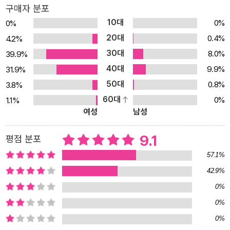
나올 수 있는 바로 그런 힘 말이에요. 자연 속에 사는 모든 것을 사랑
구매자 분포
하는 마음 퉁방울 같은 눈으로 소금 장수를 잡아먹으려고 혓바닥을
10대
0%
0%
날름거리는 호랑이 얼굴은 무서워 보이기는커녕 마치 민화 속 호랑이
20대
0.4%
4.2%
처럼 익살스러워 보입니다. 배가 아파 몸부림치며 뒹굴고, 벼랑에서
30대
8.0%
39.9%
떨어져 죽는 모습은 불쌍해 보이면서도 한편으로는 웃음이 나옵니다.
40대
9.9%
31.9%
무서운 맹수의 모습에서조차 이런 따뜻한 느낌을 받을 수 있는 것은
50대
0.8%
3.8%
자연 속에 사는 모든 동물을 사랑하는 그린 이의 마음이 바탕에 깔려
60대
0%
1.1%
있기 때문일 거예요. 토끼와 사슴, 여우 같은 작은 동물들 하나하나에
여성
남성
서도 그런 마음을 느낄 수 있지요. 소금 장수와 같이 다니는 나귀 모습
에서는 그린 이의 재치가 잘 드러납니다. 나귀의 능청스런 표정과 몸
9.1
평점 분포
짓은 깜짝 놀라고, 반가워하고, 걱정하고, 신나게 즐기는 주인의 감정
57.1%
과 그대로 닮아있어 보는 이들에게 또 다른 웃음을 줍니다. 힘이 세다
42.9%
고 으스대다가 혼쭐나는 호랑이, 주인의 친구가 되어 주인과 함께 같
0%
이 울고 웃을 줄 아는 나귀. 모두가 우리의 동무이지요.
0%
0%