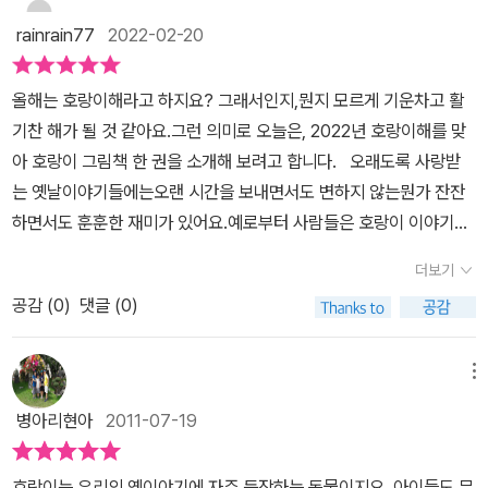
금장수는 안 된다고 말하며, 어차피 호랑이 뱃속에 있으니 주변이 모
rainrain77
2022-02-20
두 호랑이 고기가 아니냐며 이 호랑이 고기를 구워 먹자고 말한다. 이
에 모두들 좋다고 찬성한다. 그래서 사냥꾼이 호랑이 살점을 잘라내
올해는 호랑이해라고 하지요? 그래서인지,뭔지 모르게 기운차고 활
고, 소금장수는 알맞게 소금으로 간을 맞추고, 나뭇꾼은 불을 피운다.
기찬 해가 될 것 같아요.그런 의미로 오늘은, 2022년 호랑이해를 맞
그리고 이들은 배가 터질 정도로 호랑이 고기를 먹는다. 상상만으로
아 호랑이 그림책 한 권을 소개해 보려고 합니다. 오래도록 사랑받
도 정말 재밌는 일이 아닐수 없다. 과연 나라면 어떻게 했을까하는 생
는 옛날이야기들에는오랜 시간을 보내면서도 변하지 않는뭔가 잔잔
각도 든다. 이렇게 호랑이 뱃속에서 고기도 자르고 불도 피우고 했으
하면서도 훈훈한 재미가 있어요.예로부터 사람들은 호랑이 이야기
니 호랑이는 어떨까? 역시 호랑이는 뱃속이 너무 아프고 뜨거워서 온
를 참 좋아했나 봐요.호랑이를 주제로 한 다양한 민담이나 설화가 존
산을 굴러다닌다. 그러다 결국 생똥을 싸게 되고, 호랑이 똥구멍으로
더보기
재하죠.특히 <호랑이 뱃속 잔치>, <호랑이 뱃속 구경>이라고다양하
이들 셋과 나귀는 튕겨 나오게 된다. 그리고 호랑이 고기를 먹은 이들
공감 (
0
)
댓글 (0)
게 이름이 불리어온 이 오래된 옛날이야기는,한 번쯤 어디선가 들어
은 힘도 더 강해지고, 호랑이 가죽도 팔아서 많은 돈도 벌게 된다. ~~
봤을 것 같은 이야기지만,다시 들어도 재미있고, 다시 들어도 웃음
~~~~~~~~~~~~~~~~~~~~~~~~~~~~~~~~~~~~~
이 납니다.우리 민족 특유의 해학과 유머가 살아있답니다. 📖소금장
메뉴
글과 그림을 그린 홍영우 선생님은 1939년 일본 아이치 현에서 태어
수는 나귀와 함께 마을로 소금을 팔러 다니던어느 날 잠깐 쉬려
났습니다. 몸이 약해서 학교를 제대로 다니지 못해 그림 그리는 일을
병아리현아
2011-07-19
고 큰 바위 밑에서 한숨을 돌렸죠.그러다 놀라 뒤를 돌아보니 집채만
동무 삼아 어린 시절을 보냈습니다. 스물네살 되던 해 우리말을 처음
한 호랑이가 입을 쩍!호랑이는 소금장수와 나귀를 한입에 꿀꺽 삼켜
배운 뒤 동포 사회에 이바지하고자 책 만드는 일과 그림 그리는 일을
호랑이는 우리의 옛이야기에 자주 등장하는 동물이지요. 아이들도 무