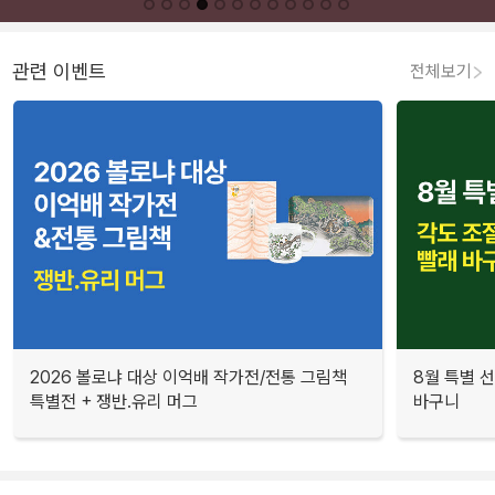
관련 이벤트
전체보기
2026 볼로냐 대상 이억배 작가전/전통 그림책
8월 특별 선
특별전 + 쟁반.유리 머그
바구니