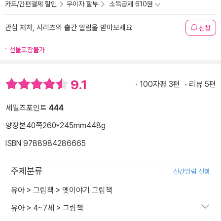
카드/간편결제 할인
무이자 할부
소득공제 610원
관심 저자, 시리즈의 출간 알림을 받아보세요
신청
선물포장불가
9.1
100자평 3편
리뷰 5편
세일즈포인트
444
양장본
40쪽
260*245mm
448g
ISBN 9788984286665
주제분류
신간알림 신청
유아
>
그림책
>
옛이야기 그림책
유아
>
4~7세
>
그림책