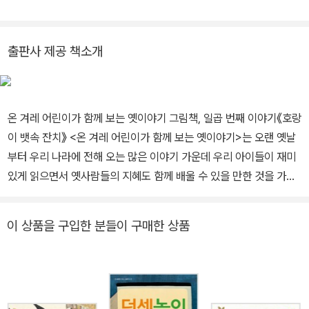
가시기가지, 동포 사회에 이바지하고자 책 만드는 일과 그림 그리는
일을 힘껏 했습니다. <겨레 전통 도감> 가운데 《전래 놀이》, 《탈춤》
에 그림을 그렸고, <온 겨레 어린이가 함께 보는 옛이야기> 20권을
출판사 제공 책소개
만들었습니다. 재일 동포 어린이들을 위해 《우리말 도감》도 만들었습
니다. 2010년 5월에 서울 인사아트센터에서 '홍영우 그림책 원화
전'을 열었고 2011년 5월에는 파주 아시아출판문화정보센터에서 '홍
온 겨레 어린이가 함께 보는 옛이야기 그림책, 일곱 번째 이야기《호랑
영우 옛이야기 그림책전'을 열었습니다.
이 뱃속 잔치》 <온 겨레 어린이가 함께 보는 옛이야기>는 오랜 옛날
부터 우리 나라에 전해 오는 많은 이야기 가운데 우리 아이들이 재미
있게 읽으면서 옛사람들의 지혜도 함께 배울 수 있을 만한 것을 가려
뽑아 엮은 그림책입니다. 《정신없는 도깨비》,《딸랑새》,《신기한 독》,
《불씨 지킨 새색시》,《옹고집》,《생쥐 신랑》에 이어 일곱 번째로 《호
이 상품을 구입한 분들이 구매한 상품
랑이 뱃속 잔치》가 나왔습니다. 《호랑이 뱃속 잔치》는 강원도에 전해
내려오는 호랑이 잡은 이야기를 어린이 눈높이에 맞게 다듬어 새롭게
펴낸 그림책입니다. 호랑이한테 잡아먹힌 세 사람이 배짱 좋게 호랑
이 뱃속에서 벌이는 잔치 이야기를 들어 보세요. 호랑이 뱃속에서 살