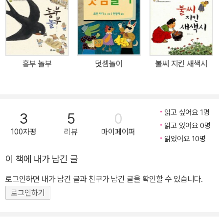
아남는 법? 옛날에 소금 장수가 나귀 끌고 산길을 가다 호랑이한테
꿀꺽 잡아먹히고 말았어요. 데굴데굴 구르다 정신을 차려 보니 깜깜
한 호랑이 뱃속이지 뭐예요! 먼저 잡아먹힌 포수를 만나 반갑게 인사
하는데 이번에는 나무꾼 총각이 굴러 들어오네요. 셋이서 빠져나갈
구멍을 찾아보지만 길은 보이지 않고, 배는 꼬르륵거리는데 어떡해야
흥부 놀부
덧셈놀이
불씨 지킨 새색시
할까요? 허풍 속에서도 빛나는 지혜와 재치 호랑이 굴에 들어가도 정
신만 차리면 산다는 옛말이 있지요. 이 책 속에는 굴이 아니라 호랑이
뱃속에 들어갔다가도 멀쩡하게 살아 나오는 세 사람이 나옵니다. 그
뿐이 아니에요. 배짱 좋게 호랑이 뱃속에서 호랑이 고기로 신나게 잔
읽고 싶어요 1명
3
5
0
치까지 벌이지요. 세 사람은 특별한 재주가 있는 것도 아니고 돈이 많
읽고 있어요 0명
100자평
리뷰
마이페이퍼
은 부자도 아닌 평범한 소금 장수에 포수에 나무꾼인데, 그런 힘은 대
읽었어요 10명
체 어디서 나온 걸까요? 어려운 처지에 맞닥뜨려도 희망을 잃지 않고
이 책에 내가 남긴 글
어려움을 헤쳐 나가는 힘은 오랜 세월 동안 살아오면서 몸으로 터득
로그인하면 내가 남긴 글과 친구가 남긴 글을 확인할 수 있습니다.
한 지혜와 재치에서 오는 것이지요. 보잘 것 없어 보이는 사람들도 지
혜를 함께 모으면 큰 힘을 낼 수 있다는 것을 조금은 황당하고 허풍 섞
로그인하기
인 이야기를 통해 전하고 있어요. 호랑이한테 먹히고도 거뜬히 살아