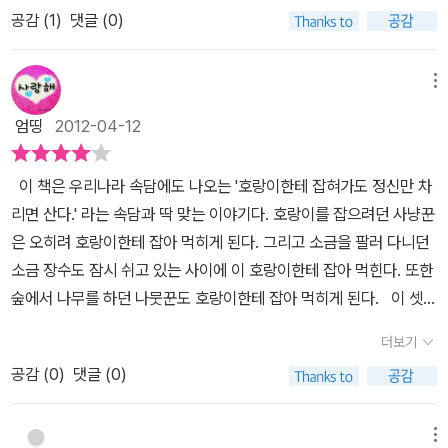
있었겠지요.그림도 너무 너무 재미있어요. 꿀꺽 삼켜버린 호랑이가
공감 (
1
)
댓글 (0)
고 해학적이고 풍자적이다..그래서 우리 아이들 정서에 가장 적합하
얄밉기도 하고 무섭기도 했지만, 곧 상황은 달라져요. 무서워서 덜덜
다..〈호랑이 뱃속 잔치〉세 사람이 지혜롭게 위기를 벗어나는 모습을
떨고 있을 줄 알았던 나무꾼과 소금장수와 포수는 스스로 목숨을 지
보여준다..각자 자신이 할 수 있는 역할을 장점으로 되살리게 되는 상
메뉴
키기 위해서 아주 멋진 일을 벌여요.호랑이 고기를 먹는 모습이 어찌
황과..어려운 상황에서 침착하게 해쳐가는 소금 장수, 포수, 나무꾼의
나 우습고 재미있는지 자꾸 보고 또 들여다 보게 되네요. 나름대로 소
엄띵
2012-04-12
이야기…
중한 생명을 갖고 있는 사람들인데 단지 배고픔을 면하기 위해서 그
들을 삼켜버린 호랑이를 탓해야 할지...우리 옛이야기는 늘 재미있고
이 책은 우리나라 속담에도 나오는 '호랑이한테 잡혀가도 정신만 차
즐거워요. 다소 엉뚱하고 말도 안 되는 내용을 담고 있어도 진짜 그런
리면 산다.' 라는 속담과 딱 맞는 이야기다. 호랑이를 잡으려던 사냥꾼
일이 벌어졌을 것 같아서 이야기에 푹 빠지게 되네요. 신나게 웃고 엉
은 오히려 호랑이한테 잡아 먹히게 된다. 그리고 소금을 팔러 다니던
뚱한 상상도 해볼 수 있어요. 사람을 덥썩 잡아먹는 못된 호랑이를 골
소금 장수도 잠시 쉬고 있는 사이에 이 호랑이한테 잡아 먹힌다. 또한
탕먹일 방법이 또 없을까요?
숲에서 나무를 하던 나뭇꾼도 호랑이한테 잡아 먹히게 된다. 이 셋은
호랑이 뱃속에서 만나게 된다. 그리고 꼼빡없이 죽었다고 생각하던
더보기
이들은 서로 너무 반가웠다. 그래서 이들은 호랑이 뱃속에서 나갈 수
공감 (
0
)
댓글 (0)
있는지 호랑이 뱃속을 이리저리 돌아 다닌다. 그러나 도통 나갈 수 있
는 곳이 없다. 이때 사냥꾼이 배가 고파서 쓰러지게 된다. 사냥꾼은
너무 배가 고파서 소금장수의 나귀를 잡아 먹자고 말한다. 그러자 소
메뉴