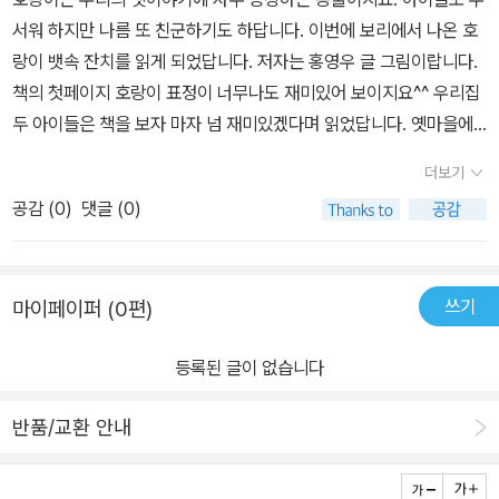
버려요.소금 장수는 정신없이 구르다 굴속에 쿵! 떨어졌지요.그런
힘껏 해 왔습니다. 겨레 전동 도감 [전래 놀이] 와 [탈춤]에 그림을 그
서워 하지만 나름 또 친군하기도 하답니다. 이번에 보리에서 나온 호
데 정신을 차려보니 그곳은 호랑이 뱃속이었어요.그곳엔 호랑이를 잡
렸고 재일 동포 어린이들을 위해 [홍길동] 과 [우리말 도감]을 만들었
랑이 뱃속 잔치를 읽게 되었답니다. 저자는 홍영우 글 그림이랍니다.
으러 왔다 잡혀먹힌 포수도 있었죠.그리고 마지막으로 젊은 나무꾼마
습니다. 지금은 [정신없는 도깨비]를 시작으로 [신기한 독], [옹고집],
책의 첫페이지 호랑이 표정이 너무나도 재미있어 보이지요^^ 우리집
저 굴러들어왔답니다.세 사람은 서로 얼싸안고 뱃속에서 나가기 위
[생쥐 신랑]등 모두 스무 권으로 엮일 옛 이야기 그림책을 만들고 있
두 아이들은 책을 보자 마자 넘 재미있겠다며 읽었답니다. 옛마을에
해 고민했어요. ✔과연 셋은 호랑이 뱃속에서 탈출할 수 있을까요?✔
습니다. 2010년 5월에는 서울 인사아트센터에서 '홍영우 그림책 원
소금장수가 소금을 팔려고 가다가 호랑이에게 먹히고 뱃속에 들어가
호랑이 뱃속에서 어떤 잔치를 벌인다는 걸까요? 호랑이 뱃속에 갇혀
더보기
화전'을 열었습니다.
보니 사냥꾼이 있었지요. 조금있으니 나무꾼도 호랑이 뱃속에 들어
있는데도 계속 슬퍼하기보다는자신들만의 특기와 재치로 위기를 극
공감 (
0
)
댓글 (0)
왔답니다. 세사람은 호랑이 뱃속을 빠져 나가기 위해 돌아다녔지만
복하는 세 사람.이러다가 뱃속에서 나가기도 전에 굶어죽겠다며호랑
길이 없었어요. 하지만 너무 배가고픈 사냥꾼이 털썩 앉으며 굶어 죽
이 뱃속에 널린 고깃덩이나 실컷 먹어보자던세 사람의 생각이 얼마
겠다고 걱정을 하자 소금장수가 널린것이 고기니,, 나뭇꾼의 나무로
나 엉뚱하고 재미있던지요. 하필 호랑이는 소금 장수와 나무꾼과 포
쓰기
마이페이퍼 (0편)
이용해 구워 먹었답니다. 세사람은 넘 배부르게 호랑이 뱃속 고기를
수를 삼켰는지포수가 척척 자른 고기를 소금장수가 소금을 뿌리고나
잘라 구워 먹었지요. 그렇지만 호랑이는 죽을 지경이였지요. 게다가
무꾼의 나무로 불을 피워 잘 구워대는 그 장면이 너무 재미있고 웃겼
등록된 글이 없습니다
불도 폈으니,,, 호랑이는 이러저리 뛰다가 생똥을 쌌지요. 그덕에 세사
다고 저희 아이도 그러더라고요. 이렇게 보면 호랑이는 힘도 세고 무
람은 호랑이 뱃속에서 나오게 되었고 호랑이 가죽을 팔아 잘 먹고 잘
시무시하지만,전래 동화 속에서는 어쩐지 운도 없고 우스꽝스럽네요.
반품/교환 안내
살았답니다. 책의 내용이 진짜냐고요.. 궁금하면 호랑이 뱃속에 들어
재미있기도 하고 단순하고 귀여운 면도 있네요.그만큼 호랑이는 오랫
가 볼래?.....6살 작은 아이는 ' 엄마,, 정말 호랑이가 사람을 먹어? '
동안 우리 민족 가까이에서 여러 가지 의미로 함께 해온 존재인 것 같
하며 질문을 했구요. 9살 누나는 옛날에는 정말 잡아 먹기도 했다고