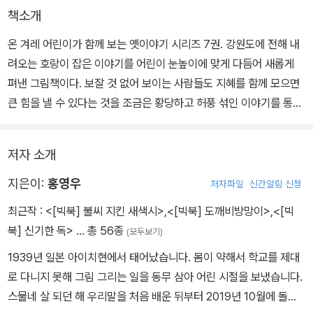
책소개
온 겨레 어린이가 함께 보는 옛이야기 시리즈 7권. 강원도에 전해 내
려오는 호랑이 잡은 이야기를 어린이 눈높이에 맞게 다듬어 새롭게
펴낸 그림책이다. 보잘 것 없어 보이는 사람들도 지혜를 함께 모으면
큰 힘을 낼 수 있다는 것을 조금은 황당하고 허풍 섞인 이야기를 통해
전하고 있다.
저자 소개
소금 장수가 나귀를 끌고 산길을 가다 호랑이한테 꿀꺽 잡아먹히고
만다. 데굴데굴 구르다 정신을 차려 보니 깜깜한 호랑이 뱃속이였다.
지은이:
홍영우
저자파일
신간알림 신청
먼저 잡아먹힌 포수를 만나 반갑게 인사하는데 이번에는 나무꾼 총각
최근작 :
<[빅북] 불씨 지킨 새색시>
,
<[빅북] 도깨비방망이>
,
<[빅
이 굴러 들어온다. 셋이서 빠져나갈 구멍을 찾아보지만 길은 보이지
북] 신기한 독>
… 총 56종
(모두보기)
않는데….
1939년 일본 아이치현에서 태어났습니다. 몸이 약해서 학교를 제대
로 다니지 못해 그림 그리는 일을 동무 삼아 어린 시절을 보냈습니다.
스물네 살 되던 해 우리말을 처음 배운 뒤부터 2019년 10월에 돌아