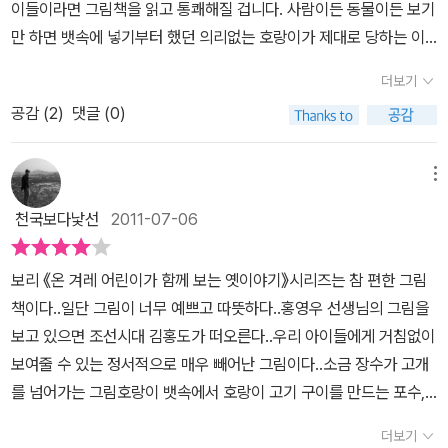
이들이라면 그림책을 읽고 통쾌해질 겁니다. 사람이든 동물이든 보기
만 하면 뱃속에 넣기부터 했던 의리없는 호랑이가 제대로 당하는 이
야기가 나옵니다. 소금장수가 당나귀와 함께 꿀꺽 삼켜졌을 때..어쩌
더보기
나..호랑이 밥이 되어 버렸네..안타까웠어요. 어둡고 깜깜한 동굴같은
공감 (
2
)
댓글 (0)
곳에서 어떻게 살아나올까 막막하기도 했구요.나무꾼과 포수가 차례
로 들어올 때는 뭔가 엄청난 일이 벌어질 것 같았어요. 사냥꾼과 포수
라면 어떤 해결책을 갖고 있지 않을까 기대를 했지요. 역시나 신나고
메뉴
유쾌한 일이 벌어져요. 그들이 처음 만났을 때는 배가 고파서 고통스
천국보다낯선
2011-07-06
러웠을 겁니다. 호랑이 뱃속에 도대체 무슨 먹을 거리가 있을까요. 하
지만 사람이 정신만 차리면 살아날 수 있다는 말이 맞나 봅니다. 호랑
보리 《온 겨레 어린이가 함께 보는 옛이야기》시리즈는 참 편한 그림
이 뱃속에서는 호랑이 고기를 실컷 먹을 수 있었어요. 호랑이 갈비, 호
책이다..일단 그림이 너무 예쁘고 따뜻하다..홍영우 선생님의 그림을
랑이 염통..불에 구워먹기도 했답니다. 칼로 자르고 지지고 볶고.. 호
보고 있으면 조선시대 김홍도가 떠오른다..우리 아이들에게 거침없이
랑이는 얼마나 고통스러웠을까요. 뱃속에서 무슨 일이 벌어지는 줄도
보여줄 수 있는 정서적으로 매우 빼어난 그림이다..소금 장수가 고개
모르고 아파서 끙끙 댔어요.소금장수 혼자였다면 아마 이렇게 통쾌한
를 넘어가는 그림호랑이 뱃속에서 호랑이 고기 구이를 만드는 포수,
복수를 하기 어렵지 않았을까요. 같이 머리를 맞대고 어려운 상황에
소금 장수, 나무꾼배가 아픈 호랑이이가 고통스러워하는 장면결국 호
서 빠져나가기 위해서 노력했기 때문에 얄미운 호랑이도 물리칠 수
더보기
랑이 뱃속에서 나오게 되는 세 사람홍영우 선생님의 그림은 민중적이