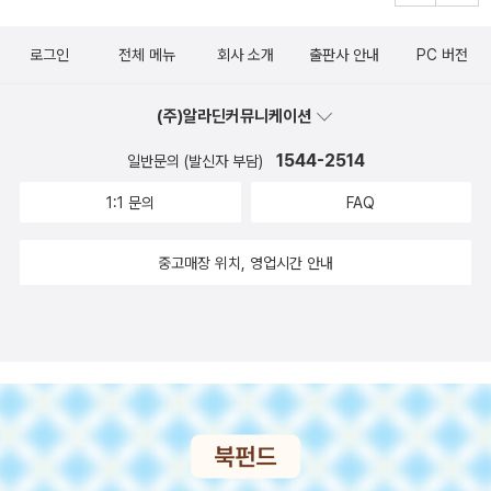
습니다.2022년 우리가 살아가야 하는 호랑이해!! 아이들과 함께호랑
이야기 해주었답니다. 책의 끝에 아이들에게 진짜.. 냐며 호랑이 뱃속
이가 등장하는 재미난 전래동화 한편 꼭 읽어보세요. 🌿위 리뷰
로그인
전체 메뉴
회사 소개
출판사 안내
PC 버전
에 들어가 볼래? 하는 질문이 작은 아이의 호기심을 자극시키는것 같
는 도서를 제공받아 읽고, 솔직하게 작성하였습니다.
더라구요. 현진이는 호랑이 뱃속에 들어가 살아서 나오고 호랑이 가
(주)알라딘커뮤니케이션
죽을 팔아 부자도 되고.. 하지만 똥으로 나와 기분이 굉장히 나빴을것
같다고... 하하하... 똥으로 튕겨져 나오는 그림도 넘 재미나 보였어요.
1544-2514
일반문의 (발신자 부담)
그리고 현진이는 호랑이 고기를 먹어보고 싶다고 했답니다. 음.. 어디
1:1 문의
FAQ
서 호랑이 고기를 구하죠^^ 넘 맛나게 먹는 그림이 입맛을 자극시킨
것 같네요. 6살 찬영이도 호랑이 고기 대신 갈비 사달라고 했답니다.
중고매장 위치, 영업시간 안내
그래서 고기 사먹어야 했다는거죠^^우리의 전래동화, 언제 읽어도 재
미가 있답니다. 사람을 잡아 먹어 무섭기도 하지만 전통의 호랑이 그
림이 멋진 동화책이기도 합니다.