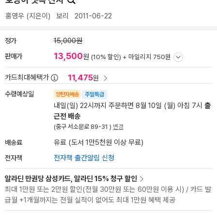
홍영우
(지은이)
보리
2011-06-22
정가
15,000원
13,500
판매가
원
(10% 할인) +
마일리지 750원
11,475
카드최대혜택가
원
수령예상일
양탄자배송
주말특급
내일(일) 22시까지 주문하면 8월 10일 (월) 아침 7시
출
근전 배송
(중구 서소문로 89-31 )
변경
배송료
유료 (도서 1만5천원 이상 무료)
전자책
전자책 출간알림 신청
알라딘 만권당 삼성카드, 알라딘 15% 청구 할인
최대 1만원 또는 2만원 할인(전월 30만원 또는 60만원 이용 시) / 카드 발
급월 +1개월까지는 전월 실적이 없어도 최대 1만원 혜택 제공