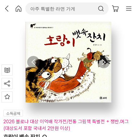
소득공제
2026 볼로냐 대상 이억배 작가전/전통 그림책 특별전 + 쟁반.머그
(대상도서 포함 국내서 2만원 이상)
호랑이 뱃속 잔치