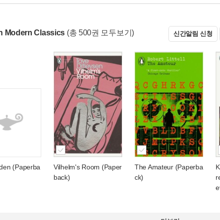
n Modern Classics
(총 500권 모두보기)
신간알림 신청
Eden (Paperba
Vilhelm's Room (Paper
The Amateur (Paperba
K
back)
ck)
r
e