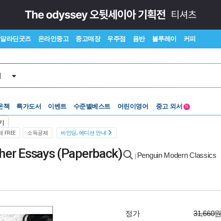
알라딘굿즈
온라인중고
중고매장
우주점
음반
블루레이
커피
서
수준별베스트
중고 외서
온책
특가도서
이벤트
어린이영어
N
Lexile®
5백원부터
기
수준별베스트
중고 외서
 FREE
소득공제
바인딩, 에디션 안내
ther Essays (Paperback)
Penguin Modern Classics
|
정가
31,660