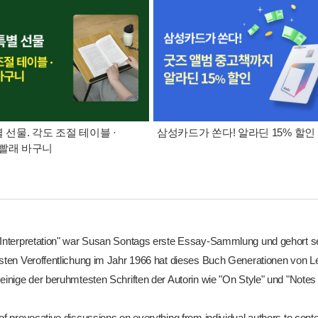
별 선물. 각도 조절 테이블 ·
삼성카드가 쏜다! 알라딘 15% 할인
빨래 바구니
 Interpretation" war Susan Sontags erste Essay-Sammlung und gehort se
rsten Veroffentlichung im Jahr 1966 hat dieses Buch Generationen von L
 einige der beruhmtesten Schriften der Autorin wie "On Style" und "Notes
of provocative discussions on everything from individual authors to cont