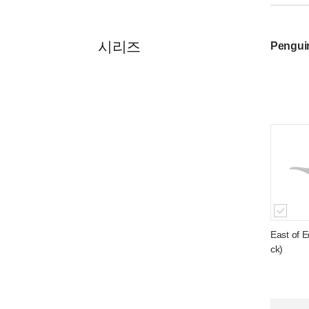
시리즈
Pengui
East of 
ck)