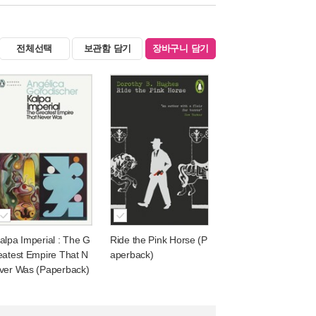
전체선택
보관함 담기
장바구니 담기
alpa Imperial : The G
Ride the Pink Horse (P
eatest Empire That N
aperback)
ver Was (Paperback)