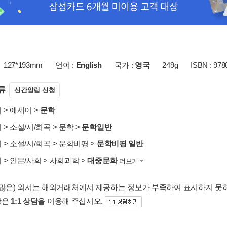
127*193mm
언어 :
English
국가 :
영국
249g
ISBN : 97
류
신간알림 신청
서
>
에세이
>
문학
서
>
소설/시/희곡
>
문학
>
문학일반
서
>
소설/시/희곡
>
문학비평
>
문학비평 일반
서
>
인문/사회
>
사회과학
>
대중문화
더보기
 많은) 외서는 해외거래처에서 제공하는 정보가 부족하여 표시하지 못
항은
1:1 상담
을 이용해 주십시오.