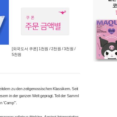
[외국도서 쿠폰] 1천원 / 2천원 / 3천원 /
5천원
itdem zu den zeitgenossischen Klassikern. Seit
esern in der ganzen Welt gepragt. Teil der Samml
 n 'Camp'".
emporary religious thinking,
Against Interpretation