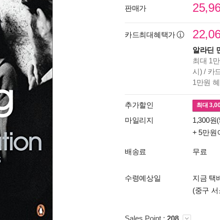
25,9
판매가
22,0
카드최대혜택가
알라딘 
최대 1만
시) / 
1만원 
추가할인
최대
3,0
마일리지
1,300원(
+ 5만원
배송료
무료
수령예상일
지금 택배
(중구 서
Sales Point :
208