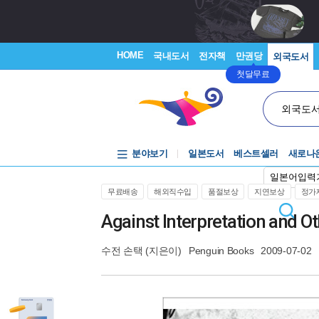
HOME
국내도서
전자책
만권당
외국도서
첫달무료
외국도
분야보기
일본도서
베스트셀러
새로나
일본어입력
무료배송
해외직수입
품절보상
지연보상
정가제
Against Interpretation and O
수전 손택
(지은이)
Penguin Books
2009-07-02