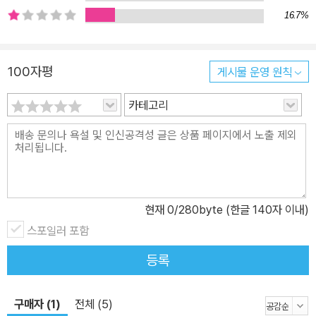
자연환경에 대한 연구, 즉 자연을 대상으로 한 과학적 연구라고 생각
16.7%
하기 쉽다. 하지만 환경사는 인간과 자연의 상호작용을 중심으로 하
는 학문이다. 따라서 이 학문에는 문학, 정치학, 과학, 종교학, 미학,
인류학, 지리학, 생물학, 인구학 등의 분야를 종횡무진 누비면서 역사
100자평
게시물 운영 원칙
적 관점과 생태학적 관점으로 통합하는 능력이 필요하다. 이러한 점
카테고리
에서 마크 엘빈은 탁월한 능력을 발휘한다. 이 책의 제목 ‘코끼리의 후
퇴’는 기원전 2000년 무렵, 중국 농경문화의 정착으로 인간과 서식
지 경쟁을 벌이다 밀려난 코끼리의 후퇴 양상이 중국 땅에서 인간과
자연의 관계를 극명하게 보여준다는 점에서 상징적으로 사용되었다.
이처럼 이 책에서는 중국 땅에서의 인간과 자연(환경)의 관계 양상을
다채롭고 밀도 있게 탐구하고 있다. 장대한 중국 환경사의 모든 주제
현재
0
/280byte (한글 140자 이내)
를 망라하고 있는 이 책은 각 시대에 따른 자연경관의 변화는 물론이
스포일러 포함
고, 특정 지역이 지닌 고유한 자연환경이 어떤 환경문제를 유발하는
등록
지 매우 세밀하게 논증한다. 특히 환경문제에서 국가의 강력한 통제
력을 압도할 정도로 자연자원에 대한 개인과 사회집단의 역할이 중요
했다는 그의 분석은 중국 고유의 사회적 역동성을 환경변화의 요인과
구매자 (1)
전체 (5)