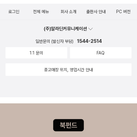
을 어떻게 구분했는지에 대해 설명하며, 2장은 이 책의 제목이기도
것이라는 기대를 가졌지만, 못 미친다. 다만 1,2장은 이해도 쉽고 거
한 코끼리의 후퇴에 관한 내용이다. 상대商代의 북동 지역에서 코끼
로그인
전체 메뉴
회사 소개
출판사 안내
PC 버전
시적으로 접근하여 커다란 그림을 그릴 수 있게 도와준다. 삽입된 개
리를 사육했다는 기록과 더불어 기원전 7세기 초나라에서는 상아를
념도와 중국 기후 연표는 이 책의 구매를 고민하게 한다. 하지만 그 외
일상적인 상품으로 여겼으며, 5세기 초엽에는 코끼리 코를 식용으로
(주)알라딘커뮤니케이션
의 장에선 너무 지엽적으로만 파고 드는게 아닌가 생각이 된다. 물론
사용했고, 기원전 1000년부터 거의 2000여 년 동안 코끼리를 전투
몰두가 어려웠던 가장 큰 이유는 중국에 대한 나의 부족한 지식일 것
1544-2514
일반문의 (발신자 부담)
에 투입하기도 했다. 이처럼 북동 지역에서부터 남서 지역에 걸쳐 널
이다._#중국사 #문명 #인류 #사계절#책추천 #시간여행자 #역사 #
1:1 문의
FAQ
리 서식했던 코끼리의 후퇴 양상은 인간이 야생동물에게 끊임없이 위
세계사
협받은 대신 환경적인 측면에서는 전혀 문제가 없었던 단계에서 인간
중고매장 위치, 영업시간 안내
의 정착으로 야생동물의 위협이 상대적으로 감소하고 환경이 변화하
는 단계로의 전환을 상징적으로 보여준다. 따라서 코끼리의 후퇴는
중국의 환경변화를 상징하는 핵심어이기도 하다. 3장과 4장은 장기
간에 걸쳐 중국 대륙에서 진행된 벌목과 초지 소멸의 문제를 다룬다.
특히 숲, 나무, 목재의 역사는 3000년에 걸친 경제성장과 그에 따른
환경적 충격을 살펴볼 수 있는 중요한 지표이다. 경제성장과 더불어
인구 증가가 어떻게 환경에 압력을 가했는지를 보면 중국의 환경위기
가 결코 우연이 아니었음을 알 수 있다. 중국 문헌에 등장하는 온갖 나