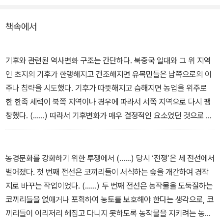
책속에서
기후와 관련된 역사변화 구조는 간단하다. 북중국 일대와 그 위 지역
인 초지의 기후가 한랭해지고 건조해지면 유목민들은 남쪽으로의 이
주나 침략을 시도했다. 기후가 따뜻해지고 습해지면 농업을 위주로
한 한족 세력이 북쪽 지역이나 경우에 따라서 서쪽 지역으로 다시 팽
창했다. (......) 따라서 기후변화가 매우 결정적인 요소였던 것으로 보
인다. 유목민들이 중국 대륙을 침략하기에 앞서 그에 걸맞은 좋은 조
건을 갖추지 못했다면, 중국을 성공적으로 침략할 수 있는 수단도 갖
지 못했을 것이다. _ 1장·중국 환경사의 공간과 시간, 55~56쪽
농경문화를 강화하기 위한 투쟁에서 (......) 당시 ‘전쟁’은 세 전선에서
벌어졌다. 첫 번째 전선은 코끼리들이 서식하는 숲을 개간하여 경작
지로 바꾸는 작업이었다. (......) 두 번째 전선은 농작물을 도둑질하는
코끼리들을 없애거나 포획하여 농토를 보호해야 한다는 생각으로, 코
끼리들이 이리저리 헤집고 다니지 못하도록 농작물을 지키려는 농부