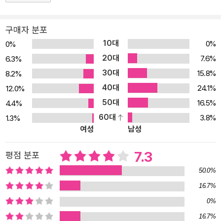
태』, 1989)로 우리나라에도 소개된 영국 출신의 마크 엘빈은 수천 년
되었다. <청대 후베이성 서북부지역의 경제 개발과 환경>이라는 논
동안 벌어진 중국의 자연변화에 관심을 기울여왔다. 그 결과물로, 중
문은 이런 관심이 낳은 최초의 결과물이다. 이 글을 계기로 후베이성,
구매자 분포
국 고대 시기 상商 왕조에서부터 전前근대 시기 청淸 왕조까지 무려
산시성, 쓰촨성이 만나는 전형적인 산악 지역이라고 할 수 있는 이른
10대
0%
0%
3000여 년에 걸친 중국 환경사를 다룬 『코끼리의 후퇴The Retrea
바 삼성 교계 지역으로 관심을 확대했다. 명청 시대 산악 지역의 환경
20대
7.6%
6.3%
t of the Elephants: An Environmental History of China』라는
문제와 민간 풍속에 많은 관심을 갖고 있다. 숭실대학교, 충남대학교,
30대
15.8%
8.2%
대작을 2004년 예일 대학 출판부에서 출간하였다. 이 책이 출간되자
한남대학교에서 강의했으며, 지금은 명지대학교 사학과 교수로 재직
40대
서구사회에서는 제2차 세계대전 이후로 매우 극소수의 역사학자들만
24.1%
하고 있다.
12.0%
이 이룩한 학술적 성과물이라는 칭송과 함께 매력적이고도 경이로운
50대
16.5%
4.4%
역작이라는 찬사가 쏟아졌다. 그 찬사에 걸맞게 출간 당시부터 지금
60대
3.8%
1.3%
여성
남성
까지 꾸준하게 중국사 전공자들에게 주목받는 이 책은 매우 치밀하게
중국의 문학, 정치, 종교, 과학, 지역사, 지리학, 식물학, 동물학 등을
7.3
평점 분포
동원하여 인간과 자연의 충돌 과정과 상호작용을 분석·설명한다. 이
처럼 중국 환경사에 관련된 모든 주제를 망라하고 있는 이 책은 환경
50.0%
사 연구와 방법론을 위한 종합교과서라 해도 전혀 손색이 없다. 중국
16.7%
땅에서 벌어진 인간과 자연의 관계에 대한 역사적 탐구 우리에게 아
0%
직은 낯선 분야로 느껴지는 환경사는 언뜻 생각하기에 인간을 둘러싼
16.7%