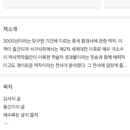
책소개
3000년이라는 장구한 기간에 이르는 중국 환경사에 관한 역작. 이
책이 출간되자 서구사회에서는 제2차 세계대전 이후로 매우 극소수
의 역사학자들만이 이룩한 학술적 성과물이라는 칭송과 함께 매력적
이고도 경이로운 역작이라는 찬사가 쏟아졌다. 그 찬사에 걸맞게 출
간 당시부터 지금까지 꾸준하게 중국사 전공자들에게 주목받는 이 책
은 매우 치밀하게 중국의 문학, 정치, 종교, 과학, 지역사, 지리학, 식
목차
물학, 동물학 등을 동원하여 인간과 자연의 충돌 과정과 상호작용을
분석·설명한다. 이처럼 중국 환경사에 관련된 모든 주제를 망라하고
감사의 글
있는 이 책은 환경사 연구와 방법론을 위한 종합교과서라 해도 전혀
옮긴이의 글
손색이 없다.
제수록된 글의 출처