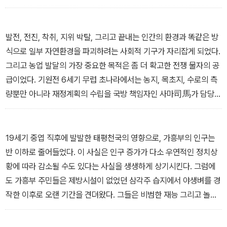
들이었다. 세 번째 전선은 상아와 미식가의 별미인 코끼리 코, 또는 전
쟁이나 수송, 의식儀式에 사용할 목적으로 코끼리를 사로잡는 사냥
을 들 수 있다. _ 2장·인간과 코끼리: 3000년에 걸친 대립, 61쪽
발전, 전진, 착취, 지위 박탈, 그리고 끝내는 인간의 환경과 똑같은 방
식으로 일부 자연환경을 파괴하려는 사회적 기구가 자리잡게 되었다.
그리고 농업 발달의 가장 중요한 목적은 좀 더 확고한 전쟁 물자의 공
급이었다. 기원전 6세기 무렵 초나라에서는 농지, 목초지, 수로의 측
량뿐만 아니라 재정계획의 수립을 국방 책임자인 사마司馬가 담당했
다. (......) 말하자면 전쟁경제 Kriegswirtschaft였다. _ 5장·전쟁과
단기 이익의 논리, 197~198쪽
19세기 중엽 직후에 발발한 태평천국의 영향으로, 가흥부의 인구는
반 이하로 줄어들었다. 이 사실은 인구 증가가 다소 우연적인 정치상
황에 따라 감소될 수도 있다는 사실을 생생하게 상기시킨다. 그럼에
도 가흥부 주민들은 제방시설이 없었던 삼각주 습지에서 야생벼를 경
작한 이후로 오랜 기간을 견뎌왔다. 그들은 비범한 재능 그리고 놀라
운 회복력과 생존력을 보여주었다. _ 7장·자연의 풍요로움에서 경제
적 풍요로: 가흥현嘉興縣 이야기, 357쪽