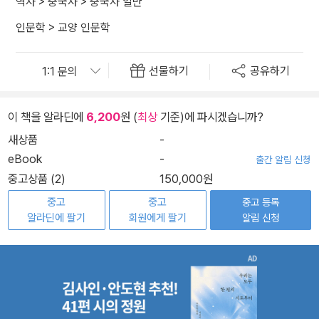
역사
>
중국사
>
중국사 일반
인문학
>
교양 인문학
선물하기
공유하기
이 책을 알라딘에
6,200
원 (
최상
기준)에 파시겠습니까?
새상품
-
eBook
-
출간 알림 신청
중고상품 (2)
150,000원
중고
중고
중고 등록
알라딘에 팔기
회원에게 팔기
알림 신청