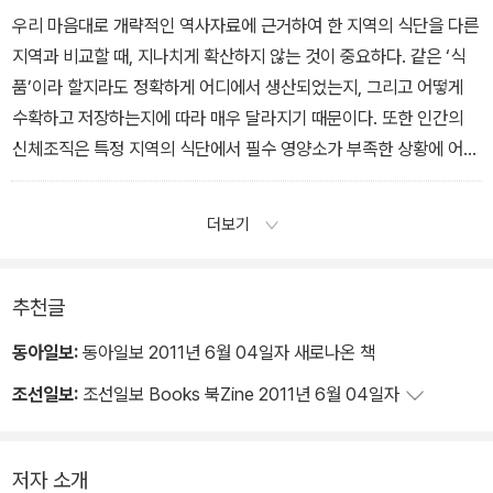
우리 마음대로 개략적인 역사자료에 근거하여 한 지역의 식단을 다른
지역과 비교할 때, 지나치게 확산하지 않는 것이 중요하다. 같은 ‘식
품’이라 할지라도 정확하게 어디에서 생산되었는지, 그리고 어떻게
수확하고 저장하는지에 따라 매우 달라지기 때문이다. 또한 인간의
신체조직은 특정 지역의 식단에서 필수 영양소가 부족한 상황에 어느
정도 적응할 수도 있다. 그래도 전반적으로 준화 지역의 식단의 질은
가흥과 귀양보다 오히려 나았던 것으로 보이며, 야생식품과 야생동물
더보기
에서 비롯된 실질적인 환경적 완충장치 덕분에 식량공급이 안정적이
었다. _ 9장·장수마을 준화遵化의 수수께끼, 511~512쪽
추천글
동아일보:
동아일보 2011년 6월 04일자 새로나온 책
조선일보:
조선일보 Books 북Zine 2011년 6월 04일자
저자 소개