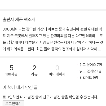
상업 활동>으로 박사학위를 받았다. 석사학위 논문을 준비할 때에는
께 편집한 Sediments of Time(1998) 등의 저서가 있으며, 1969
정말 아무것도 모르고 공부를 시작했기 때문에 유학 온 것을 후회하
년부터 2004년 까지 약 40여 편의 중국사 관련 논문을 발표했다.
기도 했지만, 다행히 친절한 미셸 오Michel Hau 교수의 도움을 받아
최근에는 송대~청대 중국의 기술 수준과 유럽의 기술 수준을 비교하
출판사 제공 책소개
사회경제사의 기초를 다질 수 있었다. 그 후 파리로 옮겨가 미셸 카르
는 작업에 관심을 기울이고 있다.
3000년이라는 장구한 기간에 이르는 중국 환경사에 관한 위대한 역
티에 Michel Cartier 교수와 피에르 에티엔 빌 Pierre-Etienne Will
작 지구 곳곳에서 벌어지고 있는 환경파괴를 다룬 다큐멘터리와 보도
교수의 수업에 참관하면서 본격적으로 중국사를 공부하기 시작했다.
를 접할 때마다 대부분의 사람들은 환경문제가 나날이 심각하다는 것
당시 중국 후베이성과 산시성에 대해 연구하던 이 두 교수의 절대적
에 위기의식을 느낀다. 최근 들어 중국의 건조화가 심해져 사막이 확
인 영향 아래에서 후베이성, 후난성, 장시성을 대상으로 한 박사학위
장되고 이에 따라 모래 유입이 확대되어 황사黃砂라는 자연재해 발
논문을 완성했다. 1990년 말 귀국한 뒤에는 <청말 양쯔 강 중류 지
생이 잦아지고 있다. 이에 대해 전문가들은 중국의 사막과 황사 현상
방의 상업 활동>, <청대 양쯔 강 중류 지방의 인구 변화>, <청대 양
읽고 싶어요 7명
5
2
0
은 인간의 활동이 증가된 역사시대에 이르러 크게 늘어났으며, 인간
쯔 강 중류 지역의 상품 생산과 시장 구조>, <중심부에서 주변부로:
읽고 있어요 1명
100자평
리뷰
마이페이퍼
에 의한 삼림 파괴와 다양한 작물을 재배하기 위한 경작지 개간의 확
명청 시기 양양부 경제 변화의 특성>, <청대 농서를 통해 본 산시성
읽었어요 9명
대가 사막화 과정에 결정적인 역할을 한 것으로 진단한다. 도대체 역
의 농업 발달>등의 논문을 발표했다. 이 과정에서 자연스럽게 후베이
이 책에 내가 남긴 글
사시대의 중국에서 자연과 인간의 관계에 어떤 변화가 일어났던 것일
성과 산시성에 관한 글을 많이 쓰게 되었고, 이는 농업 발달이나 변화,
까? 중국사 분야에 독보적인 학자로 정평이 나 있으며, The Patter
상업 활동과 시장, 인구 문제 등과 같은 사회경제사의 일차적인 연구
로그인하면 내가 남긴 글과 친구가 남긴 글을 확인할 수 있습니다.
n of the Chinese Past (1973, 한국어판 『중국 역사의 발전 형
대상에서 차츰 후베이성 산악 지역에 대한 관심으로 이어주는 계기가
로그인하기