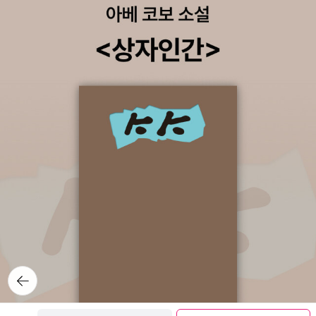
무들의 이력을 추적하는 저자의 식물학에 관한 해박한 지식을 고스란
히 엿볼 수 있다. 5장에서는 자연을 적극적으로 이용한 문화가 어떻
게 군사적·정치적 우위를 차지하는지를 고대 문헌 『시경詩經』, 『예
기禮記』, 『관자管子』를 통해 분석하면서 고대의 군사적 경쟁관계에
서 시작된 전쟁경제가 어떻게 주변의 자연환경을 급격하게 바꾸는 계
기가 되었는지를 살펴본다. 6장은 제국 시기 2000년 동안 국가가 노
련한 솜씨로 계획, 조직, 징발, 조세租稅 그리고 강제력을 동원한 수
리통제 사업을 다룬다. 특히 황하를 중심으로 한 수리사업은 곡물 수
송 등에서 엄청난 이익을 가져왔지만 유지비용이 많이 들었다. 하지
만 엄청난 초지를 개간하여 경작지로 만드는 등의 자연에 가한 인위
적인 행위로 말미암아 하구에 토사가 쌓이고 강이 범람했으며, 수로
의 변화가 왜곡된 형태로 발생하는 등 중국 경제발전에 걸림돌이 되
기에 이르렀다고 평가한다. 2부 ― 환경문제의 개별 사례Particulari
ties 저자는 각기 다른 세 지역의 풍광과 지역의 특징, 그리고 그 속에
뒤로가
서 살아가는 사람들의 생활, 자연재해에 대한 대처, 야생동물과 식물
기
의 영향, 종교적인 가치관 등을 두루 살피면서 인간과 그들 거주지 사