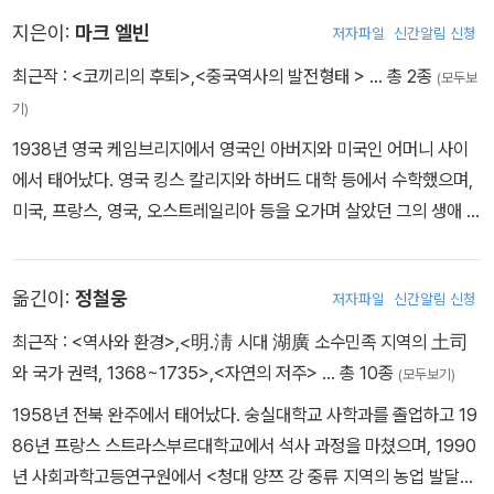
지은이:
마크 엘빈
저자파일
신간알림 신청
최근작 :
<코끼리의 후퇴>
,
<중국역사의 발전형태 >
… 총 2종
(모두보
기)
1938년 영국 케임브리지에서 영국인 아버지와 미국인 어머니 사이
에서 태어났다. 영국 킹스 칼리지와 하버드 대학 등에서 수학했으며,
미국, 프랑스, 영국, 오스트레일리아 등을 오가며 살았던 그의 생애 덕
분에 일찍부터 비교관점에 대한 시각에 익숙했다. 그의 학문적 출발
점은 오히려 유럽사였지만, 막스 베버와 조지프 니덤의 영향으로 중
옮긴이:
정철웅
저자파일
신간알림 신청
국사에 본격적으로 입문하게 되었다. 케임브리지 대학, 글래스고 대
학, 옥스퍼드 대학, 프랑스 고등보통학교 등에서 강의했으며, 호주 국
최근작 :
<역사와 환경>
,
<明.淸 시대 湖廣 소수민족 지역의 土司
립대학의 아시아 태평양 연구소의 교수로 오랫동안 재직하다 퇴임했
와 국가 권력, 1368~1735>
,
<자연의 저주>
… 총 10종
(모두보기)
으며, 2006년부터 명예교수로 있다. 이미 우리나라에 소개된 The
1958년 전북 완주에서 태어났다. 숭실대학교 사학과를 졸업하고 19
Pattern of the Chinese Past(1973년, 한국어판 『중국 역사의 발
86년 프랑스 스트라스부르대학교에서 석사 과정을 마쳤으며, 1990
전 형태』)를 비롯하여, Another History : Essays on China from
년 사회과학고등연구원에서 <청대 양쯔 강 중류 지역의 농업 발달과
European Perspective(1996), 대만의 유취용劉翠溶 교수와 함