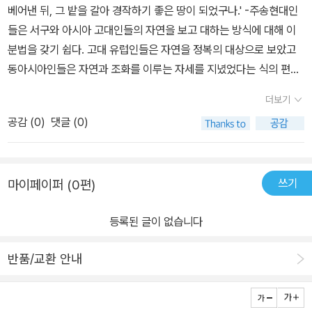
에서 오는 부분들이 눈에 띄는 것도 사실이다. 간단히 예를 들면 7장
베어낸 뒤, 그 밭을 갈아 경작하기 좋은 땅이 되었구나.' -주송현대인
의 ‘석순부인묘石筍婦人墓’를 다룬 인용문에서 저자는 “석순石筍
들은 서구와 아시아 고대인들의 자연을 보고 대하는 방식에 대해 이
이란 용어는 그것이 존재하는 동굴이 없기 때문에 부적합하다”라고
분법을 갖기 쉽다. 고대 유럽인들은 자연을 정복의 대상으로 보았고
주를 달았다. 그러나 원문에는 “마치 석순과 같은 돌이 나와 마을 사
동아시아인들은 자연과 조화를 이루는 자세를 지녔었다는 식의 편견
람들이 ‘석순묘’라고 불렀다”로 되어 있다. 이러한 차이를 극복하는
이다. 하지만 문헌을 살피고 고고학적 발굴을 통해 알게 된 것은 고대
더보기
것은 역자의 몫이었다. 역자는 저자가 인용하여 영어로 번역된 한문
중국인들이 그 어떤 유럽인들보다도 자연을 지배하고 계량하려 노력
공감 (
0
)
댓글 (0)
원전을 일일이 찾기 위해 수많은 발품을 팔아야 하는 수고로움을 마
했다는 것이며 실제 그들은 동아시아의 자연환경을 완전히 뒤바꿔버
다하지 않았다. 역자는 영어로 번역된 인용문과 원문을 일일이 대조
렸다는 사실이다. _BC5000년 경 중국 전역은 숲이었고 그 숲에는
하고 원문의 한자를 덧붙이는 작업과 인용문의 출처를 세밀하게 확인
코끼리가 살았다. 당시 코끼리는 산둥, 요서지방까지 서식하고 있었
하는 작업에 무려 4년이라는 긴 시간을 할애했다. 역자는 중국 환경
쓰기
마이페이퍼 (0편)
다. BC2000년 기에는 베이징 지역까지 코끼리는 서식했다. 그랬던
사 공부를 위해 번역했다지만, 이 책의 번역 작업은 오로지 역자의 학
것이 여러 번의 기후 한랭화와 가뭄, 인간의 경작지 확대를 위한 벌목
등록된 글이 없습니다
문적 열정이 있었기에 가능한 일이었다. 중국사에 해박한 지식을 갖
으로 차츰 남쪽으로 후퇴됐으며 오늘날 중국에 남은 야생 코끼리 서
고 있는 저자의 의도와 해석이 더욱 빛나게 된 것은 저자 못지않은 성
식지는 미얀마와 국경을 접하고 있는 남서 지역의 극히 좁은 보호 구
반품/교환 안내
실함과 열정을 갖춘 역자의 공이라 할 수 있다. 주요 내용 1부 ― 여러
역뿐이다. 이렇듯 코끼리의 후퇴는 고대 중국인들의 거주지 확대, 문
유형들Patterns 1장에서 6장까지 나뉘어 있는 이 부분은 중국 환경
명의 확산과 일치한다. _코끼리를 비롯한 야생동물의 사라짐을 통해
에 관한 전반적인 이야기를 다룬다. 1장은 중국 환경사의 시간과 공간
동아시아 중국의 역사를 보고자 하는 책이다. 동아시아 #총균쇠 일