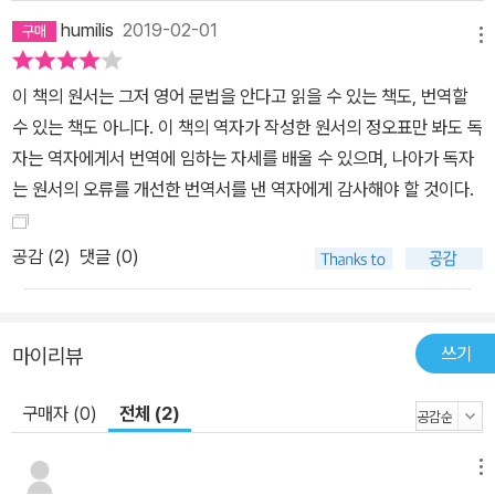
결합한, 독특한 시도로 볼 수 있다. 또 하천 유역, 산악지역, 한족漢族
humilis
2019-02-01
과 비非한족 지역, 발전 지역과 미개발 지역에서 발생할 수 있는 환경
메뉴
문제를 여러 가지 사례를 들어 분석해놓았다. 이에 덧붙여 각 지역의
이 책의 원서는 그저 영어 문법을 안다고 읽을 수 있는 책도, 번역할
독특한 기후, 암석과 토양, 수질, 나무와 식물, 동물과 새, 곤충 등을
수 있는 책도 아니다. 이 책의 역자가 작성한 원서의 정오표만 봐도 독
묘사한 시詩들을 배치하여 독자들이 각 시대별로 각 지역의 자연환
자는 역자에게서 번역에 임하는 자세를 배울 수 있으며, 나아가 독자
경과 일반 백성들의 삶을 이해하는 데 도움이 될 수 있도록 했다. 이러
는 원서의 오류를 개선한 번역서를 낸 역자에게 감사해야 할 것이다.
한 부분들을 엮으면 훌륭한 박물지博物誌가 될 정도로 그 주제가 다
양하며, 중국에 관한 그의 이해 또한 탄탄하다. 뿐만 아니라 환경사와
공감 (
2
)
댓글 (0)
관련된 암시와 문제의식, 중국인들의 세계관과 자연관을 고전 문헌의
분석을 통해 흥미로운 이야깃거리를 더해준다. 서양 출신의 중국학자
인 저자가 갖고 있는 중국사와 동물과 식물에 대한 해박한 박물학적
지식은 실로 감탄을 금치 못한다. 저자와 역자의 학문적 열정과 치밀
쓰기
마이리뷰
함이 어우러져 이뤄낸 학술적 성과물 3000년의 장구한 기간 동안 펼
구매자 (0)
전체 (2)
쳐진 중국의 환경변화를 서술한 저자의 방식은 놀라우리만치 다채롭
다. 우리의 일반적인 논문 서술방식과는 달리, 어떤 때는 장황하기도
하고, 어떤 때는 단어 하나로 한 편의 시나 인용문 전체를 요약해버린
메뉴