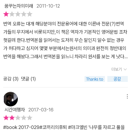
다. 게다가 3000년의 시간과 공간을 자유롭게 넘나들면서 1차 사료
꿈꾸는자의미래
2011-10-12
를 아주 적절하게 활용해 환경변화를 설명한다. 이러한 점에서 그는
환경사 연구에 새로운 방법을 제시했다는 평가를 받는다. 전체 3부, 1
번역 오류는 대개 해당분야의 전문용어에 대한 이른바 전문(?)번역
2장으로 구성된 이 책은 역대 중국 문인 130여 명이 지은 시가詩歌
가들의 무지에서 비롯되지만,이 책은 역자가 기본적인 영어문법 조차
들과 다양한 문헌 70여 권이 소개되어 있다. 그의 말에 따르면, 환경
헛갈려 한다.번역본을 읽어서는 도저히 무슨 말인지 알수 없는 경우
사란 구체적인 자료를 통해 당시를 살아가는 사람들의 환경에 대한
가 허다하고 심지어 몇몇 부분에서는원서의 의미과 완전히 정반대의
사고방식을 정확하게 알 수 있는 시기에만 적용할 수 있으므로 역대
번역을 해놨다.그래서 번역본을 읽느니 차라리 원서를 보는 게 낫다.
의 시가나 문헌, 지역사는 그런 면에서 아주 유용한 1차 사료인 셈이
만약 원서읽기가 부담된다면 읽지 않는 편이 차선이다. 번역본을 읽
다. 저자가 인용한 자료의 대부분은 아직 우리나라에는 번역, 소개되
더보기
으면 오히려 원문을 오독하게 된다.원서는 분명 기념비적인 역작이
지 않은 작품이 주류를 이룬다. 특히 3부에 집중적으로 소개되는 「산
공감 (
3
)
댓글 (1)
다.그런 기념비적 역작의 번역에 감히 손을 댈 생각을 했다면자신의
거부山居賦」, 『오잡조五雜俎』, 『청시탁淸詩鐸』 등의 자료는 다분
영문법 실력부터 점검해 보는 편이 옳았을 것이다.
히 문학적 성격을 띠었지만, 내용으로 보면 종교, 철학, 정치, 경제, 과
메뉴
학 등을 모두 망라한다. 이렇듯 방대한 중국 자료들을 찾아내고 적절
시간여행자
2017-03-16
하게 배치하여 분석해낸 저자의 열정과 내공은 그 어떤 말로도 표현
할 수 없을 정도이다. 하지만 저자가 전근대 시기의 중국 원전 번역이
정말 어렵다고 토로했듯이, 그가 영어로 옮긴 부분에는 문화적 차이
#book 2017-029#코끼리의후퇴 #마크엘빈 '나무를 자르고 풀을