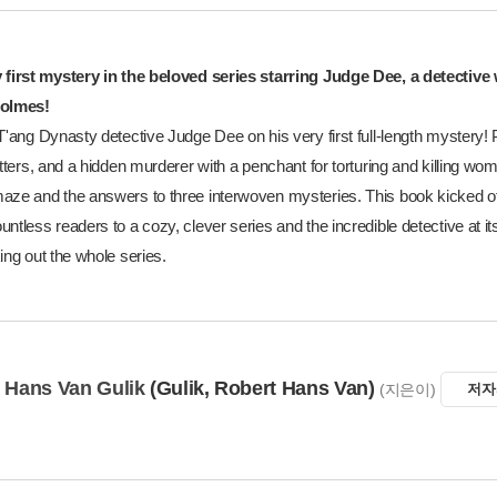
 first mystery in the beloved series starring Judge Dee, a detecti
Holmes!
T'ang Dynasty detective Judge Dee on his very first full-length mystery! 
etters, and a hidden murderer with a penchant for torturing and killing w
aze and the answers to three interwoven mysteries. This book kicked off
ntless readers to a cozy, clever series and the incredible detective at its
ing out the whole series.
 Hans Van Gulik
(Gulik, Robert Hans Van)
(지은이)
저자