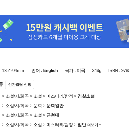
135*204mm
언어 :
English
국가 :
미국
349g
ISBN : 97
류
신간알림 신청
서
>
소설/시/희곡
>
소설
>
미스터리/탐정
>
경찰소설
서
>
소설/시/희곡
>
문학
>
문학일반
서
>
소설/시/희곡
>
소설
>
근현대
서
>
소설/시/희곡
>
소설
>
미스터리/탐정
>
일반
더보기