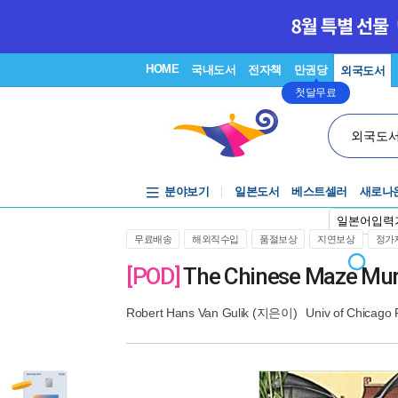
HOME
국내도서
전자책
만권당
외국도서
첫달무료
외국도
분야보기
일본도서
베스트셀러
새로나
일본어입력
무료배송
해외직수입
품절보상
지연보상
정가제
[POD]
The Chinese Maze Mur
Robert Hans Van Gulik
(지은이)
Univ of Chicago 