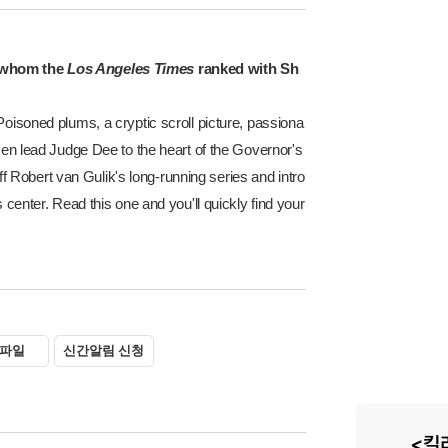
ve whom the
Los Angeles Times
ranked with Sh
Poisoned plums, a cryptic scroll picture, passiona
omen lead Judge Dee to the heart of the Governor's
 Robert van Gulik's long-running series and intro
 center. Read this one and you'll quickly find your
파일
신간알림 신청