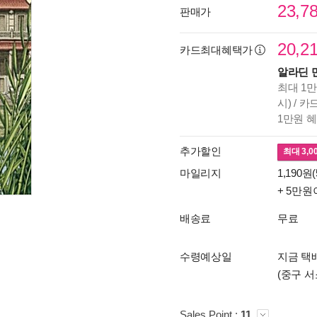
23,7
판매가
20,2
카드최대혜택가
알라딘 
최대 1만
시) / 
1만원 
추가할인
최대
3,0
마일리지
1,190원(
+ 5만원
배송료
무료
수령예상일
지금 택배
(중구 서
Sales Point :
11