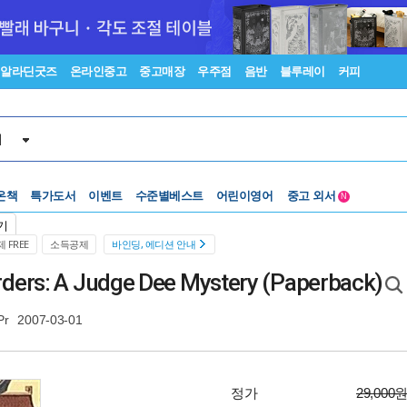
알라딘굿즈
온라인중고
중고매장
우주점
음반
블루레이
커피
서
수준별베스트
중고 외서
온책
특가도서
이벤트
어린이영어
N
Lexile®
5백원부터
수준별베스트
중고 외서
기
 FREE
소득공제
바인딩, 에디션 안내
ders: A Judge Dee Mystery (Paperback)
Pr
2007-03-01
정가
29,000