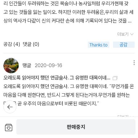
주의 '언어의 온도', 김형석의 '백 년을 살아보니' 등을 전시했는데 하
리 인간들이 두려워하는 것은 목숨이나 농사일처럼 우리가현재 갖
내하고 있습니다. 바이칼호에 비친 내 얼굴 | 이어령지금은 별이 된,
루 만에 매진이다. 서점이라면 같은 책을 다시 전시하면 되지만 도서
고 있는 것들을 잃는 일이오. 하지만 이러한 두려움은,우리의 삶과 세
대한민국 대표 지성의 상징인 이어령 선생님의 책으로 과거부터 지금
관엔 단 한 권뿐이다. 수시로 전시대를 기웃거리며 다른 책으로 빈 공
상의 역사가 다같이 신의 커다란 손에 의해 기록되어 있다는 것을 이
까지 우리 얼굴에 담긴 비밀과 함께 앞으로의 얼굴 완성법에 대해 이
간을 채워야 한다. 소소한 선물로 책 속 한 구절을 적은 책갈피를 준비
해하고 나면 단숨에 사라지는 거라오..'- P130
야기하고 있는 매우 흥미로운 책입니다. 오케팅 (업그레이드 특별판
더보기
해 '필요한 분 가져가세요' 박스도 준비했다. 다른 공간은 초등학교 신
리커버 에디션) | 오두환지방대 낙제생, 무 스펙 백수, 초짜 신입, 반
공감 (
4
)
댓글 (0)
입생을 위한 주제 '학교 가는 날'이다. '학교 가는 날', '학교가 사라진
지하 세입자, 권고사직 실직자.그런 사람이 2년 만에 20여 개 직업, 2
날', '지각대장 존', '칠판 앞에 나가기 싫어', '조커 학교 가기 싫을 때 쓰
0여 개 사업의 대표가 되었다면...?코로나로 인해 실직당한 후, 저자
는 카드', '전학 온 첫날' 등의 책을 전시했는데 뜨거운 반응이다. 도
는 주저앉지 않고 부자를 끊임없이 연구하게 됩니다.그러다 특별한
땡글
2020-09-16
메뉴
서관에 발령받은 날, 생각보다 이용자가 적어 놀랐다. 인구 2만 3천
알고리즘을 발견하게 되는데... 바로 실력도 중요하지만, 오케팅 능력
오래도록 읽어야지 했던 연금술사. 그 유명한 대목이네...
명인 읍소재 도서관이지만, 주변에 산업단지가 조성되어 젊은 엄마들
이 모든 사람 · 기업 · 제품에 가장 중요하다는 것입니다.책에서는 오
오래도록 읽어야지 했던 연금술사. 그 유명한 대목이네. ˝무언가를 온
이 많을 텐데... '찾고 싶은 도서관, 또 오고 싶은 도서관'으로 만드는
케팅이란 무엇이며 이를 실천하기 위해서는 어떻게 해야 할지 등 1부
마음을 다해 원한다면, 반드시 그렇게 된다는거야.무언가를 원하는
일이 내 소명이다. 내일은 뭐할
터 10까지 모든 것을 알려주고 있어 많은 이들이들에게 영감을 줄 것
마음은 곧 우주의 마음으로부터 비롯된 때문이지.˝
뒤로가
까
입니다. 주식투자 궁금증 300문 300답 | 곽해선주식을 복권 사듯 찍
기
2019. 3. 여우꼬리) 전에 적어 두었던 글을 이 공간에 정리해 보려구
어 산다는 것은 결국 행운만 바라는 셈이고 고급 정보를 구해 투자해
더보기
요.
보관함담기
도 낭패를 보는 일이 허다합니다.결국 주식 투자엔 왕도가 없어 스스
공감 (
0
)
댓글 (0)
판매중지
로 비용을 들여가며 이론을 익히고 실전 경험을 쌓아야 한다는 것이