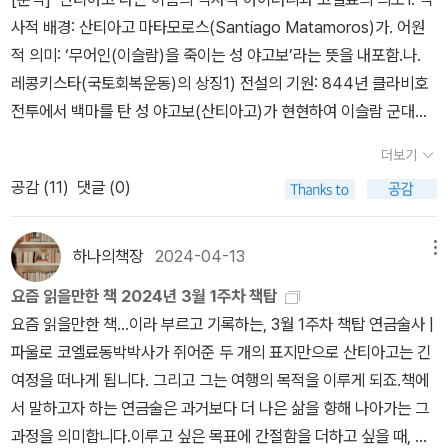
다. 익숙한 것들을 버리고 새로운 모험을 떠나는 데는 늘 마음의 두려
답했다.'아무 말도 하지 말아요. 사랑하기 때문에 사랑하는 것일뿐, 사
기 때문이라고 말일세.*자기 앞에 그려진 자아의 신화와 행복의 길
사적 배경: 산티아고 마타모로스(Santiago Matamoros)가. 어원
움이 따르기 때문이다. 일상적인 풍요를 버리고 자신만의 보물을 찾
랑에 이유는 없어요.' 사랑하기 때문에 사랑하는 것일뿐, 사랑에 이
을 따라가는 사람은 거의 없어.*그는 마음에게 절대로 자신을 버리
적 의미: ‘무어인(이슬람)을 죽이는 성 야고보’라는 뜻을 내포함.나.
아 떠날 자신이 있는가? 이 책은 우리에게 그렇게 따져 묻지는 않는
유는 없어요...정말 이 세상에 어머니의 사랑이외에 또 사랑이라고 부
지 말아달라고 부탁했다. 자신이 꿈에서 멀어지려하면, 자신을 가슴
레콩키스타(국토회복운동)의 상징1) 전설의 기원: 844년 클라비호
다. 다만 그 과정을 산티아고를 통해 조용히 일러줄 뿐이다. 이 질문을
를수 있는 사랑이 있다면 바로 이것이 아닐까?? 우리는 끊이없이 사
속에 꽉 붙잡아두고 경적의 신호를 보내 달라고 말했다. 그리고는마
전투에서 백마를 탄 성 야고보(산티아고)가 현현하여 이슬람 군대를
하는 것은 삶 속에서 시들어가고 있는 것을 두려워하는 우리 자신의
랑을 하는데 이유와 조건들을 붙인다.. 잘생겨서 돈이많아서 이뻐서
음의 신호가 들릴 때마다 꿈을 놓치지 않도록 주의하겠노라고 맹세했
섬멸하고 승리를 이끌었다는 전설.2) 전쟁 구호: 이후 스페인 기사들
영혼이다. 지금, 우리는 이 소리를 들을 준비가 되어 있을까? 우리를
착해서 집안이좋아서 직업이 좋아서 등등...물론 이런것들이 상대방
다.*무언가를 찾아나서는 도전은 언제나 '초심자의 행운'으로 시작되
더보기
은 이슬람군과 교전 시 “산티아고! 공격하라, 스페인이여!”를 외치며
위해서, 그리고 나 자신을 위해서.·새가 알에서 나오려고 싸운다. 알은
을 더 사랑하게 할 수있는 조건을 될 지언정 사랑을 시작하거는 유지
고, 반드시 '가혹한시험'으로 끝을 맺는 것이네.*가장 어두운 시간
공감 (
11
)
댓글 (0)
칼을 휘둘렀음.다. 역사적 맥락: 이슬람 세력에게 ‘산티아고’는 단순한
곧 세계이다. 태어나려고 하는 자는 하나의 세계를 파괴해야만 한다.
하는 양식이 될수는 없는게 아닌가... 이 파울로 코엘료의 연금술사
은 바로 해뜨기 직전*눈앞에 아주 엄청난 보물이 놓여 있어도 사람들
성인의 이름이 아니라, 공포의 대상이자 학살자의 대명사였음.2. 소
그 새는 신을 향해 날아간다. 그 신의 이름은 아브락사스( abraxas)
에서 말하고자 하는 것은 어떻게 보면 지극히 간단하다...진정한 자아
은 절대로 그것을 알아보지 못하네.왜인 줄 아는가? 사람들이 보물
설 《연금술사》 속 설정의 아이러니와 작가의 의도가. 명명(Naming)
다.-데미안, 헤르만 헤세-·만물에게는 저마다 자아의 신화가 있고, 그
하나의책장
2024-04-13
메뉴
의 마음의 소리에 귀 기울이고 그대로 하면된다는 것이다...단지 그 소
의 존재를 믿지 않기 때문이지.*모든 것들은 하나야.*눈은 영혼의 힘
의 역설1) 순례자(Pilgrim)로서의 차용: 작가는 ‘학살자’의 이미지가
신화는 언젠가 이루어지지. 그게 바로 진리야. 그래서 우리 모두는 더
리를 들을때는 절대 어떤 사회의 편견 정보 자신의 처지 등등 자신의
을 보여주지.*다른 사물의 자아의 신화를 방해하는 자는 그 자신
요즘 읽을만한 책 2024년 3월 1주차 책탑
아닌, 자신의 인생을 바꾼 산티아고 순례길의 ‘구도자’ 이미지를 차용
나은 존재로 변해야 하고, 새로운 자아의 신화를 만들어야 해.-연금술
귀기울기에 방해가 되는 장애물 없이 순수한 자신으로 집중해야한다
의 신화를 결코 찾지 못하는 법이지.*꿈을 이루지 못하게 만드는 것
요즘 읽을만한 책...이라 부르고 기록하는, 3월 1주차 책탑 연금술사 |
한 것으로 보임.2) 문명사적 반전: 가장 ‘반(反)이슬람적인 이름’을
사에서 산티아고의 말 중-(241쪽)
는것.... 작가는 말한다..자아의 신화라는 것은 결국 새로운것을 쌓는
은 오직 하나, 실패할지도 모른다는 두려움일세.*우리 무두 자신
파울로 코엘료동박박사가 쥐어준 두 개의 표지만으로 산티아고는 긴
가진 주인공이, 역설적으로 이슬람의 땅(아프리카, 이집트)으로 들어
게 아니라 쌓여있는것을 치우는것이라고.. 파울로코엘료의 연금술사
의 보물을 찾아 전보다 더 나은 삶을 살아가는 것, 그게 연금술인 거
여정을 떠나게 됩니다. 그리고 그는 여행의 목적을 이루게 되죠.책에
가 그들의 지혜를 배우고 보물을 찾는다는 설정.나. 해석: 역사적 화해
는 나에게 확신을 준 책이다. 잘하고 있다고 고민하지 말라고 아니 고
지.납은 세상이 더이상 필요로 하지 않을 때까지 납의 역할을 다 하
서 말하고자 하는 연금술은 과거보다 더 나은 삶을 향해 나아가는 그
의 메시지1) 과거의 극복: 과거에는 칼을 들고 정복하러 갔던 그 길
민하고 고통을 받으면서 가라고...단지 돌아보지말라고...익숙해진것
고, 마침내는 금으로변하는 거야.*만물의 정기란 신의 정기의 일부이
과정을 의미합니다.이루고 싶은 목표에 간절함을 더하고 싶을 때, 그
(레콩키스타)을, 주인공은 ‘마음의 언어’를 배우기 위해 다시 걷는다