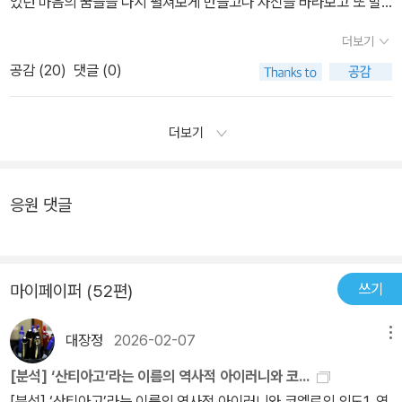
었던 마음의 꿈들을 다시 펼쳐보게 만들고나 자신을 바라보고 또 발
사막을 타이르고, 해를 빛나게 한다. 모든 것과 통할 수 있는 '고귀한
자아의 신화를 반쯤은 이룬게 아닐까?? 그리고 최소한 이런 용기있
으로 배우는 거야. 저 사람의 방식과 내 방식이 같을 수는없어. 하지
견하게끔 이끌어 준다.
언어'를 배워낸 그. 그리고 세상을 만든 위대한 진리 앞에 선 산티아고
는 자만이 자아의 신화를 이룰 자격이 있는게 아닐까?? 그냥 자신이
만 우리는 제각기 자아의 신화를 찾아가는 길이고, 그게 바로 내가 그
더보기
는 그 곳에서‘만물의 정기’(Soul of the World)를 배운다. (그것이
진정으로 바라는게 뭔지도 모르고 사회의 눈에 길들여져 살고 그냥
를 존경하는 이유지.*사랑은 사랑하는 사람과 함께 있을 것을 요구했
공감 (
20
)
댓글 (0)
무엇인지는 책에서 확인하시길 바란다 )자신을 찾아 떠나는 여행은
자신에게 익숙한 일을 하며 유유자적하게 사는 사람에게 이 책에 등
다.*청년이 그때까지 마셔 본 것 중 가장 좋은 포도주였다. 하지만 포
항상 우리 옆에 존재할 수 있다. 그러나 그 일상성만큼, 그것에 도달하
장하는 연금술사를 만날 기회가 주어지기나 할까?? 아니다 절대 그
도주는 알라의 율법으로금지되어 있었다.'사람의 입으로 들어가는 것
는 길은 힘들게 마련이다. 게다가 그것에 관해서 생각하면 할수록, 그
더보기
렇지 않을 것이다. 결국 자아의 신화의 시발점은 진정 자기 자신이 원
이 악이 아니네. 사람의 입에서 나오는 것이 악일세.'*사랑은 어떠
대상이라는 것은 멀어진다. 나를 강조하고, 나를 사랑하자는 말은 요
하는것을 발견하고 그걸 실현하기위해 도전하는 용기인 것이다. 이
한 경우에도 자아의 신화를 찾아가는 한 남자의 길을 가로막는 것
즘 얼마나 자주 들을 수 있는 말인가. 광고에는 자신의 소중함을 내세
책은 처음부터 끝가지 큰 전제를 깔면서 이야기를 진행한다. '진정으
이 아니네.그런일이 생긴다면, 그것은 만물의 언어를 말하는 사랑, 진
응원 댓글
우는 문구들이 넘쳐나고, 주위의 사람들은 자신을 위해 모든 것을 아
로 무언가를 바라면, 온 우주의 만물과 정기들이 그걸 실현하도록 도
정한 사랑이 아니기 때문이지.*내가 그대를 사랑하는 건 모든 천지만
낌없이 투자한다. (결국 그 끝은 끝없이 소비하라-는 것이지만.) 그러
와준다.'것이 바로 그것이다...단지 그냥 하고싶다가 아닌 정말 가슴떨
물의 섭리가 나를 그대에게 이르도록 했기 때문이오.*마음이 그대에
나 누군가가 나에게 '니가 진짜로 원하는 게 뭐야'라고 묻는다면- 나
리도록 이루고싶은 소망...갈망...이부분에서 난 또 내자신에게 묻는
게 말하려는 것에 귀를 기울이게.*마음이 부리는 술책과 꾀를 알
는 자신 있게 대답할 수가 없다. 그렇다고 내가 과연 나를 사랑하지 않
다...'진정 원하는가??' 그리고 이 책에서 어필할려고 사는 주제랑은
게 되었고, 결국은 있는 그대로의 마음을 받아들였다. 그러자 두려움
쓰기
마이페이퍼 (52편)
는 것인가? 뫼비우스의 띠처럼 꼬여버린 이 물음들에 대해서 자신 있
조금 거리가 있는거 같지만 요즘 일신상 사랑에 대한 관심이 커서 이
이 가시고, 되돌아가고 싶은 생각도 사라졌다.*고통 그 자체보다 고
게 대답할 수 있는 사람은 몇이나 될까?작가 파울로 코엘료는 산티아
책에서 주인공과 사막의 한여자와의 사랑을 다룬 부분도 나의 가슴에
통에 대한 두려움이 더 나쁜 거라고 그대의 마음에게 알려주게.어떠
대장정
2026-02-07
메뉴
고를 통해 “우리 모두 자신의 보물을 찾아 과거보다 나은 삶을 살아가
와 닿았다. '난 떠납니다. 내가 다시 돌아오리라는 걸 믿어주었으면 좋
한 마음도 자신의 꿈을 찾아나설 때는 결코 고통스러워하지 않는 것
[분석] ‘산티아고’라는 이름의 역사적 아이러니와 코...
는 것이 바로 연금술”이라고 말한다. 그러나 그 과정은 결코 쉽지 않
겠어요. 내가 그대를 사랑한것은........'그가 말했다. 그러자 그녀가 대
은, 꿈을 찾아가는 매순간이란 신과 영겁의 세월의 만나는 순간이
[분석] ‘산티아고’라는 이름의 역사적 아이러니와 코엘료의 의도1. 역