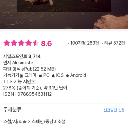
8.6
100자평 283편
리뷰 572편
세일즈포인트
3,714
원제 Alquimiste
파일 형식 ePub(22.52 MB)
가능기기
크레마
PC
IOS
Android
TTS 기능 지원
278쪽 (종이책 기준), 약 3.1만 단어
ISBN : 9788954631112
주제분류
신간알림 신청
소설/시/희곡
>
스페인/중남미소설