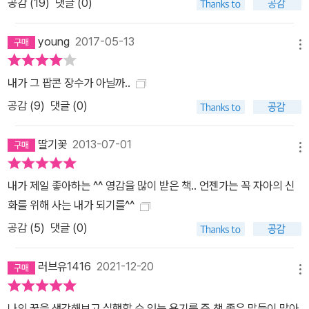
공감 (
19
)
댓글 (0)
young
2017-05-13
메뉴
내가 그 팝콘 장수가 아닐까..
공감 (
9
)
댓글 (0)
딸기꽃
2013-07-01
메뉴
내가 제일 좋아하는 ^^ 영감을 많이 받은 책.. 언젠가는 꼭 자아의 신
화를 위해 사는 내가 되기를^^
공감 (
5
)
댓글 (0)
러브유1416
2021-12-20
메뉴
나의 꿈을 생각해보고 실행할 수 있는 용기를 준 책.좋은 말들이 많아