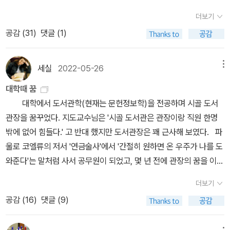
사회의눈초리에 마음뺏기지 말고 묵묵히 가라고...결국은 이세상에
며, 신의 정기가 곧 그 자신의 영혼임을 깨달았다.*그대가 이미 알
때 펼치면 좋을 책이 바로 『연금술사』입니다. 곰돌이 푸, 단순한 행복
는 점에서 문명 간 화해와 통합의 은유로 해석됨.3. 종합적 고찰: 문학
더보기
그 어떤것과도 바꿀수 없는 자아의 신화를 발견하게 될거라고...
고 있던 것을 깨우쳐주었을 뿐이지.*한 번 일어난 일은 다시는 일어
| 캐서린 햅카초등학교 때 읽었던 곰돌이 푸 동화책을 지금까지 잘 보
적 장치로서의 아이러니가. 장면의 대조: 소설 초반, 안달루시아 사람
공감 (
31
)
댓글 (1)
나지 않을 수도 있다. 그러나 두 번 일어난 일은 반드시다시 일어난다.
관하고 있는데, 읽을 때마다 푸근함과 행복감을 한아름 안겨줍니다.
들은 바람(레반터)에 실려 올 ‘무어인의 침공’을 두려워함.나. 역설적
*마크툽
『곰돌이 푸, 단순한 행복』은 밝고 명랑한 곰돌이 푸, 배려심 많은 로
전개: 정작 그 바람을 타고 무어인의 땅으로 건너가는 소년의 이름은,
빈, 소심하지만 착한 피글렛, 낙천적이고 활발한 티거, 의기소침하면
세실
2022-05-26
메뉴
역사적으로 무어인을 가장 많이 살육했던 ‘산티아고’임.다. 결론: 작가
서도 도움의 손길을 주저하지 않는 이요르 그리고 재치만점 루와 엄
의 의도 여부를 떠나, 역사의 맥락을 이해하는 독자에게는 섬뜩하면
대학때 꿈
마 캥거루가 행운의 돌멩이를 찾으러 떠나는 여정을 담고 있습니다.
서도 묘한 카타르시스를 주는 고도의 문학적 장치이자 역사적 블랙
대학에서 도서관학(현재는 문헌정보학)을 전공하며 시골 도서
책에 흥미가 없는 사람도 재미있고 편하게 읽을 수 있는 에세이입니
코미디임.
관장을 꿈꾸었다. 지도교수님은 '시골 도서관은 관장이랑 직원 한명
다. 보편의 단어 | 이기주자주 읽고 쓰고 말하는 단어들은 우리에게
밖에 없어 힘들다.' 고 반대 했지만 도서관장은 꽤 근사해 보였다. 파
매우 친숙하게 느껴집니다.저자는 이런 보편의 단어들이 우리의 삶을
울로 코엘류의 저서 '연금술사'에서 '간절히 원하면 온 우주가 나를 도
떠받치는 든든한 버팀목이 되어준다고 말합니다.언어로 따뜻한 마술
와준다'는 말처럼 사서 공무원이 되었고, 몇 년 전에 관장의 꿈을 이루
을 부리는 이기주 작가의 『보편의 단어』를 읽다 보면 각자의 삶을 떠
었다. 교수님의 걱정과 달리 군 단위 도서관도 조금씩 발전해 정규직
받치는 단어가 무엇인지 돌이켜볼 수 있을 것입니다. 정원가의 열두
더보기
다섯명(사서 네명)에 파트타임으로 청소, 주말 근무를 도와주는 비정
달 | 카렐 차페크카렐 차페크의 정원 에세이집으로 가드닝 분야의 독
공감 (
16
)
댓글 (9)
규직 두명이 상주한다. 시골 도서관장은 매력적인 직위다. 도서관을
보적인 고전이라 할 수 있습니다.한 해 동안 펼쳐지는 정원의 이야기
주도적으로 꾸밀 수 있는 권한이 주어진다. 직장을 옮기면 한 달은 메
를 담고 있으며, 가드닝을 넘어 삶에 대한 성찰까지 전하고자 하는 작