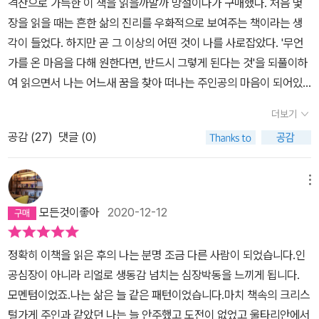
격찬으로 가득한 이 책을 읽을까말까 망설이다가 구매했다. 처음 몇
우리세대하고는 다름을 느끼게 되었고 창의성과기계를 다루는 능력
향해가는 여정이 지금의 제 심정에 잘 맞았기 때문일 거라고 추측합
장을 읽을 때는 흔한 삶의 진리를 우화적으로 보여주는 책이라는 생
에 경이를 표한다.젊은들에게 꿈을 펼칠 수 있는 환경 조성만이 기성
니다.세상을 많이 둘러 보기 위해 다니던 신학교를 나와 양치기가 된
각이 들었다. 하지만 곧 그 이상의 어떤 것이 나를 사로잡았다. '무언
세대가 앞으로 해야 할 일 같다....일체유심조가 머리 속에 맴도는 하
산티아고는 똑같은 꿈을 두 번 꾸고 집시를 찾아가 꿈풀이를 듣습니
가를 온 마음을 다해 원한다면, 반드시 그렇게 된다는 것'을 되풀이하
루였다...
다. 집시 할머니는 이집트 피라미드에서 보물을 발견할 꿈이라고 알
여 읽으면서 나는 어느새 꿈을 찾아 떠나는 주인공의 마음이 되어있
려 줍니다. 산티아고는 그 말을 믿지 않았지만 광장에서 책을 읽을 때
었고, 그가 만나는 사람들의 마음과 함께하였다. 꿈이 있으나 실현한
더보기
다가온 한 노인으로부터도 같은 계시를 듣습니다. 마침내 '자아의 신
후의 허탈감이 두려워 실현하지 않는 크리스탈 상인의 마음이 어쩌면
화'를 믿게 된 산티아고는 양들을 판 돈을 가지고 무작정 바다 건너 아
공감 (
27
)
댓글 (0)
그렇게 공감이 된단 말인가.. 그리고 사랑하는 사람을 떠나보낼 수 있
프리카로 떠납니다.산티아고의 앞길은 그다지 순탄하지도 그렇다고
는 용기를 가진 여인의 담대함이 몸시 부러웠다. 누구에게나 꿈은 있
절망적이지도 않게 예상하지 못했던 모험의 방향으로 열려 있습니다.
지만, 그것을 발견하는 사람도, 찾아가는 사람도 흔하지는 않다.내가
메뉴
코엘료가 들려주는 이야기는 어찌 보면 뻔한 이야기지만 결코 가볍다
진정으로 원하는 것이 무엇인가에 대하여 생각을 많이 하게 된 요즘,
모든것이좋아
2020-12-12
할 수 없는 삶의 진리를 담고 있습니다. 코엘료는 지식으로 얘기하지
책이 주는 감동과 잔잔하지만 깊은 느낌은 큰 도움이 된 듯 하다. '사
않고 현란한 수사로 얘기하지 않습니다. 그는 간결하고 쉬운 말로 단
람이 어느 한 가지 일을 소망할 때, 천지간의 모든 것들은 우리가 꿈을
정확히 이책을 읽은 후의 나는 분명 조금 다른 사람이 되었습니다.인
번에 깊은 통찰에 이르는 기술을 가지고 있습니다. 그것이야말로 바
이룰 수 있도록 뜻을 모은다네'
공심장이 아니라 리얼로 생동감 넘치는 심장박동을 느끼게 됩니다.
로 모든 금속을 금으로 만드는 연금술사의 비법인 것입니다.지금까지
모멘텀이었죠.​나는 삶은 늘 같은 패턴이었습니다.마치 책속의 크리스
연금술에 공식적으로 성공한 연금술사는 없었다고 알고 있습니다. 코
털가게 주인과 같았던 나는 늘 안주했고 도전이 없었고 울타리안에서
엘료도 여느 연금술사들처럼 사기꾼에 불과할지도 모르겠습니다. 한