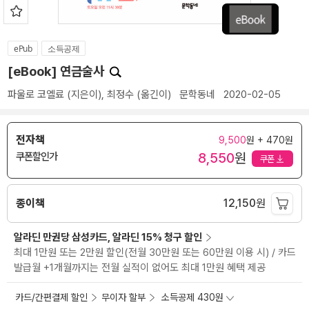
ePub
소득공제
[eBook] 연금술사
파울로 코엘료
(지은이),
최정수
(옮긴이)
문학동네
2020-02-05
전자책
9,500
원 + 470원
8,550
원
쿠폰할인가
쿠폰
종이책
12,150
원
알라딘 만권당 삼성카드, 알라딘 15% 청구 할인
최대 1만원 또는 2만원 할인(전월 30만원 또는 60만원 이용 시) / 카드
발급월 +1개월까지는 전월 실적이 없어도 최대 1만원 혜택 제공
카드/간편결제 할인
무이자 할부
소득공제 430원