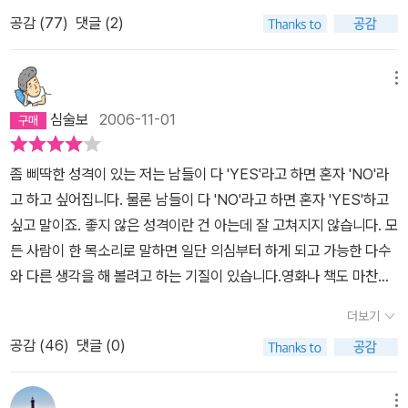
고사 공부도 해야했다.그래서 나는 부모님께 말씀드렸다. '엄마 나는
공감 (
77
)
댓글 (2)
화가가 되고 싶어요. 미술학원을 보내주세요.' 그 때 어머니의 말씀
'좋다, 너가 하고 싶으면 하되, 이것만은 알아둬라. 우리는 너가 꿈을
이루기 위해미술학원을 다니고, 공부도 하는 것도 좋지만, 매일 미술
메뉴
학원을 다니면서 학교 공부도 하기는 힘들 것이라는것과, 우리의 형
심술보
2006-11-01
편은 너가 미술 할 때 뒷받침을 해주기는 힘들 것이라는 것이다. 물론,
너가 하고자 한다면 달라빚을 져서라도 해주겠지만......'이런 말씀을
좀 삐딱한 성격이 있는 저는 남들이 다 'YES'라고 하면 혼자 'NO'라
하셨다.부모님의 이러저러한 말씀을 듣고, 나는 '꿈'에 대해서 다시 생
고 하고 싶어집니다. 물론 남들이 다 'NO'라고 하면 혼자 'YES'하고
각하게 되었다. 두려움.꿈에 대해서 고민을 할 때 느낀 감정이다.'내가
싶고 말이죠. 좋지 않은 성격이란 건 아는데 잘 고쳐지지 않습니다. 모
정말 유명한 화가가 될 수 있을까? 괜히 돈만 버리는 것이 아닐까? 내
든 사람이 한 목소리로 말하면 일단 의심부터 하게 되고 가능한 다수
게 재능이 없으면 어떻게 하지?' 등등 부정적인 생각이 내 머리속
와 다른 생각을 해 볼려고 하는 기질이 있습니다.영화나 책도 마찬가
을 가득 채웠다. 마침내 나는 꿈에 대한 결정을 내렸다. 살렘의 왕은
지입니다. 연일 언론과 광고에 오르내리며 호평을 받으면 그냥 읽기
산티아고에게 말했다.(p48)'자네가 무언가를 간절히 원할 때 온 우
더보기
가 싫어집니다. 그러다가 볼 만한 사람, 읽을 만한 사람들이 거의 다
주는 자네의 소망이 실현되도록 도와준다네.' 연금술사를 좀 더 일찍
공감 (
46
)
댓글 (0)
보고 나면 그 때서야 볼 마음이 생깁니다. 영화나 책도 유행이란 것이
읽었더라면 꿈에 대한 결정이 달라졌을 것이리라. 아직 꿈에 대해 결
있는데 이렇게 때를 놓치고 나중에 접하다 보면 간혹 시대적으로 의
정을 내리지 못한 이들에게 '연금술사'를 추천하고 싶은 책이다.
미 없는 감상이 되곤 합니다. 시나리오 쓸려면 시류에 제때 제때 맞출
메뉴