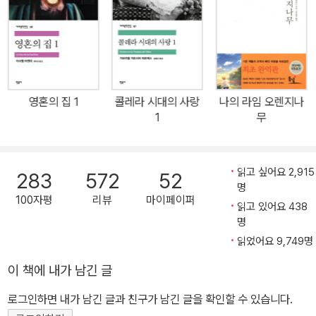
여하는 레지옹 도뇌르 훈장을 비롯해 115개 이상의 국제적인 상을 수
상하는 영예를 얻었다. 블로그 paulocoelhoblog.com 인스타그램
@paulocoelho 페이스북 www.facebook.com/paulocoelho
영혼의 집 1
콜레라 시대의 사랑
나의 라임 오렌지나
1
무
읽고 싶어요 2,915
283
572
52
명
100자평
리뷰
마이페이퍼
읽고 있어요 438
명
읽었어요 9,749명
이 책에 내가 남긴 글
로그인하면 내가 남긴 글과 친구가 남긴 글을 확인할 수 있습니다.