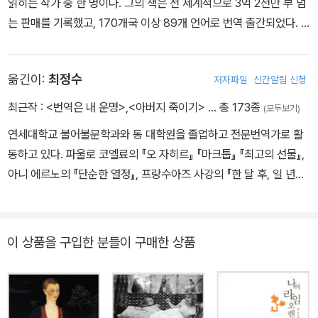
읽히는 작가 중 한 명이다. 그의 책은 전 세계적으로 3억 2천만 부 넘
는 판매를 기록했고, 170개국 이상 89개 언어로 번역 출간되었다. 1
947년 리우데자네이루에서 태어나 일찍부터 글쓰기를 삶의 소명으
로 여겼다. 배우, 저널리스트, 회사 중역으로 활동했으며, 브라질의 싱
옮긴이:
최정수
저자파일
신간알림 신청
어송라이터인 하울 세샤스(Raul Seixas)와 협업해 브라질 록 음악
의 대표적인 명곡들을 탄생시켰다. 1986년 한 중요한 만남을 계기로
최근작 :
<번역은 내 운명>
,
<아버지 죽이기>
… 총 173종
(모두보기)
산티아고데콤포스텔라 순례길에 올랐고, 그 경험을 바탕으로 이듬해
연세대학교 불어불문학과와 동 대학원을 졸업하고 전문번역가로 활
『순례자』를 집필했다. 이어 1988년 발표한 『연금술사』는 전 세계적
동하고 있다. 파울로 코엘료의 『오 자히르』 『마크툽』 『최고의 선물』,
인 베스트셀러가 되며 그에게 국제적 명성을 안겨주었다. 이후 『브리
아니 에르노의 『단순한 열정』, 프랑수아즈 사강의 『한 달 후, 일 년
다』 『최고의 선물』 『발키리들』 『피에트라 강가에서 나는 울었네』 『마
후』 『어떤 미소』 『신기한 구름』, 기 드 모파상의 『기 드 모파상:비곗덩
크툽』 『다섯 번째 산』 『빛의 전사』 『베로니카, 죽기로 결심하다』 『악
어리 외 62편』, 알베르 카뮈의 『이방인』, 아모스 오즈의 『시골 생활
마와 미스 프랭』 『11분』 『아처』 『오 자히르』 『포르토벨로의 마녀』
풍경』 외에 『나는 죽음을 돕는 의사입니다』 『우리가 작별 인사를 할
이 상품을 구입한 분들이 구매한 상품
『흐르는 강물처럼』 『승자는 혼자다』 『알레프』 『아크라 문서』 『불륜』
때마다』 『여자를 삼킨 화가 피카소』 『역광의 여인 비비안 마이어』
『스파이』 『히피』 등 수많은 작품을 발표하며 전 세계 독자에게 깊은
『파베세의 마지막 여름』 등 120여 권의 책을 우리말로 옮겼다.
울림을 전했다. 2002년 브라질 문학 아카데미 회원으로 선출되었으
며, 2007년에는 UN 평화대사로 임명되었다. 또한 프랑스 정부가 수