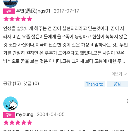
줄도 알아야 하는데 이런 고질병을 고치기가 어렵습니다. 이 책도 평
우민(愚民)ngs01
2017-07-17
소 같았으면 지금 읽을 생각을 안했을 책입니다. 요즘 언론마다 파울
로 코엘료 책광고로 도배를 하다시피 하더군요. 이전 같았으면 일단
인생을 살맛나게 해주는 건 꿈이 실현되리라고 믿는것이다. 꿈이 사
제껴 놓고 다음에 볼 생각을 했을텐데 이번엔 이상하게 끌리더군요.
라져 버린 요즘 젊은이들에게 욜로족이 등장하고 현실이 녹녹지 않은
평소 책이나 영화는 궁합이 맞아야 한다는 생각을 갖고 있었기 때문
것 또한 사실이다.지극히 단순한 것이 실은 가장 비범하다는 것...무언
에 이번엔 직감을 믿어 보기로 했습니다.'연금술사'는 어른들을 위한
가를 간절히 원하면 온 우주가 도와준다고 했었다.모든 사람이 같은
동화 혹은 우화라고 해야겠죠. 생떽쥐베리의 '어린왕자'와 칼릴 지브
방식으로 꿈을 보는 것은 아니다.고통 그자체 보다 고통에 대한 두려
란의 '예언자' 그리고 리처드 바크의 '갈매기의 꿈'을 섞어 놓은 것 같
움이 더 나쁜 거라는사실...모든 행복한 인간이란 자신의 마음속에 신
다고나 할까요 ! 짧고 평이한 글이지만 심오한 인생의 진리들을 설파
더보기
을 담고 있는 사람이다.무언가를 찾아나서는 도전은 언제나 초심자의
하고 있는 책입니다. 보통 이런 종류의 책을 읽고나면 간혹 좀 허탈해
공감 (
15
)
댓글 (0)
행운으로 시작되고 반드시 가혹한 시험으로 끝을 맺는다.몇 해전 읽
지는 경우가 있습니다. 읽을 때는 감동을 받았는데 읽고 나서도 인생
었던 연금술사를 다시금 읽었다.세상이 참 무서운 속도로 변하고 있
이 별로 바뀔 기미를 안 보이는 경우가 있기 때문이죠.그래서 한동안
다. 스마트폰의 등장으로 사라진 것들... 휴대용 후레쉬,디지털카메라,
메뉴
은 이런 심오한 이야기 보다는 구체적이고 쪼잔한 논픽션 쪽에 더 끌
내비케이션, 손목시계, 만보기, 닌텐도같은게임기, MP3 기타등등그
린 적도 있었습니다. 하지만 요즘 제가 인생의 새로운 기로에 서 있기
myoung
2004-04-05
래도 아직 까지는 전자책 보다는 실물로 읽는 게 편한 것은 구세대라
때문일까요 ? '연금술사'는 유별나게 마음에 와 닿았습니다. 책속의
는 표를 내는 것인가?얼마 전 인터넷 강의로 알게 된 모모세대...정말
주인공 산티아고가 양치기를 그만두고 보물을 찾기 위해 피라미드를