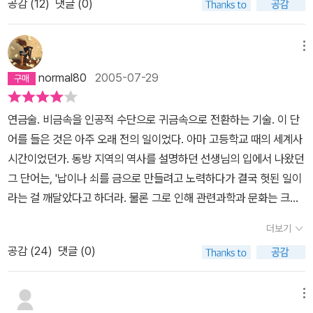
공감 (
12
)
댓글 (0)
nger!이라 했던가.가슴 흔들리는 감개가 이토록 큰 무량함으로 다가
의 여인과 같았습니다)산티아고가 길을 나서지 말고사막의 여인과 함
오는걸 보니 아마도 난 좀더stronger해진 것일지도 모르겠다고 생각
께 정착하기를 바랬습니다그만큼 나는 책을 읽는 순간에도 익숙한 것
한다.수 권 읽어 본 금강경에 대한 책들과도 그 맥이 통한다는 것을 알
메뉴
이 주는 안정밖에 모르는 사람이었던 것이죠.떠나지 못하게 그를 막
겠다.코엘료는 어떻게 알았을까?간절히 원하면 우주가 도와준다
는 것은아무것도 없었다그 자신말고는​행복의 비밀은 이세상 모든 아
normal80
2005-07-29
는 것을.사람에게는 꿈꾸는 것을 실현할 능력이 있음을.모든 것들
름다움을 보는것그리고 동시에숟가락 속에 담긴 기름 두 방울을 잊지
은 하나라는 것을.<벤자민 버튼의 시간은 거꾸로 간다>에서 말하
않는 것나는 크리스털가게 주인과 같은 마음이었다​크리스털가게주인
연금술. 비금속을 인공적 수단으로 귀금속으로 전환하는 기술. 이 단
는 '상호작용'을.마음이 말하는 것에 귀 기울여야 한다는 것을.꿈을 이
의 말지금의 이 가게가 내가 바라던 꼭 그만큼의 가게 라는걸 알게 된
어를 들은 것은 아주 오래 전의 일이었다. 아마 고등학교 때의 세계사
루지 못하게 만드는 것은, 실패할지도 모른다는 두려움이라는 것을.
거지~~난 어떻게 달라져야 하는지도 모르고 또 달라지고 싶지도 않
시간이었던가. 동방 지역의 역사를 설명하던 선생님의 입에서 나왔던
사람의 마음을 가장 강하게 끌어 당기는 것은 아름다움이라는 것을.
네​​이 대목은 나를 계속 생각하게 한다나의 현재만을 파먹고 살것인
그 단어는, '납이나 쇠를 금으로 만들려고 노력하다가 결국 헛된 일이
만물의 정기란 신의 정기의 일부이며, 신의 정기가 곧 그 자신의 영혼
가!미래를 위해 현재 가진 것을 놓는 용기를 자질 것인가!우타리가 있
라는 걸 깨달았다고 하더라. 물론 그로 인해 관련과학과 문화는 크게
임을.만물의 언어는 이미 우리가 알고 있으며, 다만 깨치지 못하고 있
고 나를 지킬 양치기가 있다는 것에 행복을 느끼고 사는 나를 뒤흔든
발달할 수 있었지만......'라는 식의 다소 허황되면서도 헛된 여담 같은
을 뿐이라는 것을.마크툽 이라는 것을!이 책이 주는 위로와 위안이 그
더보기
책.그리고 무한히 다시 원점으로 돌아올때마다 나를 다시 깨우는 책
느낌으로 내게 다가왔다. 반 아이들도 같이 웃어버렸고, 이야기는 다
닥 없다면 그 사람은 여지껏 큰 고난과 시련이 없었다고 봐도 무방하
연금술사입니다.연금술사에게 산티아고의 하는 이 고백이 너무나 와
공감 (
24
)
댓글 (0)
시 긴 역사로 돌아갔다. 그러나 지금 와서 생각해보면, 단 한 가지 목
지 싶다. 장편소설이라하나 나에게는 자기계발서에 더 가깝게 다가간
닿았고 이순간 위로가 되었습니다나만 자아의신화 찾기가 두려운것
적을 위해 자신의 인생을 바칠 수 있었다는 것은 더없이 멋진 일이 아
다.가장 많은 언어로 번역된 책으로써 기네스 북에 올랐다니, 자아
이 아니었구나!​내 마음은 고통받을까봐 두려워하고 있어요 연금술사
닐까- 하는 생각이 들었다. 비록 그들의 믿음이 잘못되었고 그들의 노
메뉴
의 신화를 찾고자 하는자기 계발의 열망은 세상 누구도 비슷한가 보
는 산티아고에게 이렇게 말한다고통 그 자체보다 고통에 대한 두려움