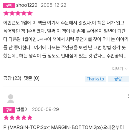
력은 헛된 것임이 드러났지만 자신이 꿈꾸는 것을 위해 자신의 모든
다.코엘료, 그는 금강경에 이미 통달해 보인다.*이 세상에는 위대
shoo1229
2005-12-22
이 더 나쁜거라고 그대의 마음에게 일러주게연금술사가 산티아고에
것을 던져버릴 수 있는 열정. 그것은 그들이 찾고자 했던 금보다 더 귀
한 진실이 하나 있어. 무언가를 온 마음을 다해 원한다면 반드시 그렇
게 직접 이르는 말이 아니었죠 스스로에게 일러 주라고 했습니다가장
한 것은 아니었을까? 그리고 그 과정에서, 그들은 자신만의 금을 발
게된다는 거야. 무언가를 바라는 마음은 곧 우주의 마음으로부터 비
이번년도 1월에 이 책을 여기서 주문해서 읽었다.이 책은 내가 읽고
어두운 시간은 해뜨기전그때 자신을 절망으로 내몰지 말게그것은 그
견한 것은 아니었을까? 소설 '연금술사'의 주인공 산티아고도-결론부
롯된 때문이지.*자네가 무언가를 간절히 원할 때 온 우주는 자네
싶어하던 책 1순위였다. 벌써 이 책이 내 손에 들어온지 일년이 되간
대가 그대의 마음과 대화하는 걸방해만 할뿐이니그게 연금술의 존재
터 얘기하자면- 그것을 발견한 사람이다.스페인 안달루시아 지방의
의 소망이 실현되도록 도와준다네.*사람에게는 꿈꾸는 것을 실현
다.다음달 1월이면..ㅋㅋ이 책에서 처럼 무언가를 찾아 떠나는 이야기
이유야우리 모두 자신의 보물을 찾아전보다 더 나은 삶을 찾아 가는
양치기 소년 산티아고는 꿈속에서 이집트 피라미드로 가 숨겨진 보물
할 능력이 있음을...*자아의 신화보다는 남들이 팝콘 장수와 양치기
를 난 좋아한다.. 여기에 나오는 주인공을 보면 난 그런 방법 생각 못
것​그게 연금술인거지다
을 찾으라는 계시를 받는다. “자아의 신화를 이루어내는 것이야말로
에 대해 어떻게 생각하는지가 더 중요한문제가 되어버린 거지.*에메
했는데.. 하는 생각이 들 정도로 인내심이 있는 것 같다... 주인공의 모
이 세상 모든 사람들에게 부과된 유일한 의무지. 자네가 무언가를 간
랄드 하나를 캐기 위해 오 년 동안 강가에서 99만9천9백99개의 돌
험이 이 책에 담겨 있는 갖가지 것들이 내게 기억에 남는다..이 책을
절히 원할 때 온 우주는 자네의 소망이 실현되도록 도와준다네. '‘늙은
더보기
을 깨뜨렸다.마침내 그는 포기하기로 마음 먹었다. 그런데 그 순간
읽고 싶다면 서둘러서 읽어도 좋을 듯.. 한번 읽으면 멈출 수 없다.
왕’의 권유를 따라 아프리카로 건너간 소년 산티아고. 그는 피라미드
은 그가 에메랄드를 캐기 위해돌 하나만, 단지 돌 하나만 더 깨트리
공감 (
23
)
댓글 (0)
로 가는 길에서 도둑, 크리스털 상점주인, 낙타몰이꾼, 영국인 학자,
면 되는 그런 순간이기도 했다.*사람들은 삶의 이유를 무척 빨리 배
사막의 여인 파티마를 차례로 만난다. 이들은 산티아고가 원하는 그
우는 것 같아. 아마도 그래서 그토록 빨리 포기하는지도 몰라. 그
메뉴
목표로 가는 과정에서 희망으로, 때로는 절망으로, 그리고 동반자로
래, 그런게 바로 세상이지.*떠나지 뭇하게 그를 막는 것은 아무것
등장하는 매개체들이다. 꿈의 실현으로 이끄는 영혼의 메신저들이
법돌이
2006-09-29
도 없었다. 그 자신말고는.*아침이면 어김없이 찾아오는 불안과 걱정
다. 그리고 물론 산티아고가 겪어야하는 과정들은 쉽지 않다. '갈매기
은 이날도 예외가 아니었다. ... 이제 다른 일을시작하기에도 너무 늦
의 꿈'의 조나단이 그랬고, '데미안'의 에밀 싱클레어가 그랬다. '연금
P {MARGIN-TOP:2px; MARGIN-BOTTOM:2px}오래전부터
었다.*아픔도 괴로움도 절망도 느낄 수 없었다. 이 순간, 식당의 작