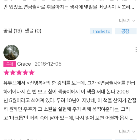
만 있었죠.​연금술사로 휘몰아치는 생각에 몇일을 머릿속이 시끄러웠
데 역사 속에는 죽을 때까지 완벽하게 사람들을 속인 연금술사도 있
습니다.​나는 이책을 읽기 전과 읽은 후로 나뉩니다.읽기전 나는 책에
었더군요. 그는 비록 사기꾼이었지만 그를 믿고 그를 통해 진리에 좀
더보기
큰의미를 두지 않았었고하루하루 그저 흘러가는 시간이었으며나의
더 다가간 사람들도 있었고요. 비록 코엘료의 연금술이 사기일지는
공감 (
13
)
댓글 (0)
과거 현재 미래 어느 한시점도 내게 큰의미가 없었습니다.닥치니 살
모르겠으나 저는 한 번 믿어 보고 싶은 심정입니다. 때때로 사람들은
아지는 ~~~​정확히 연금술사를 읽고나서의 나는,나의 현재를 조금이
의도하지 않은 일로 인해 진리를 발견하는 경우도 종종 있으니까요.
라도 볼수 있게 되었고미래를 그리기 시작했으며 나의 과거를 되짚어
그건 그렇고 코엘료의 다른 책들은 당분간 읽고 싶지 않네요. 이 이상
메뉴
정리해 나가려는 용기를 가졌습니다.​내가 중학생때 고등학생때 그리
의 또 다른 얘기가 나올성 싶지 않아섭니다.
Grace
2016-12-05
고 30살에이책을 읽을 수 있었다면 얼마나 좋았을까를 생각했죠​서론
이 너무 길었죠.이책은 후기가 중요한 것이 아니라, 스스로 읽고 찾는
유튜브에서 <신영복>의 한 강의를 보는데, 그가 <연금술사>를 언급
연금술입니다.사람들은 삶의 이유를 무척 빨리 배우는 것 같아 아마
하기에다시 한 번 보고 싶어 책꽂이에서 이 책을 꺼내 본다.2006
도 그래서 그토록 빨리 포기하는지도 몰라 그래 그런게 바로 세상이
년 5월이라고 쓰여져 있다. 무려 10년이 지났네, 이 책을 산지가.간절
지~​노인이 쓸쓸한 눈으로 말했다​​산티아고는 이미 익숙해져 있는 것
히 원하면 우주가 그 소원을 실현해 주기 위해 움직여준다는, 그리
과 가지고 싶은 것 중에 하나를 선택해야 했다세상에서 가장 어려운
고 '마크툽'만 머리 속에 남아 있는데, 다시 읽어 보면 어떨까 몹시 궁
선택지인것 같습니다어려운데 자주 만나는 문제이기도 하지요​자신의
금하다. 아~ 그래, 고난과 시련은 평온할 적엔 보지 못했던 것들을 여
삶에서 일어나는 좋은 일들을 깨닫지 못하는 사람들에게는 하루하루
더보기
실히 보여주네.그래서 What does not kill you, makes you stro
가 매일 해가 뜨고 지는 것처럼 똑같을 수 밖에 없으니~~​​(나는 사막