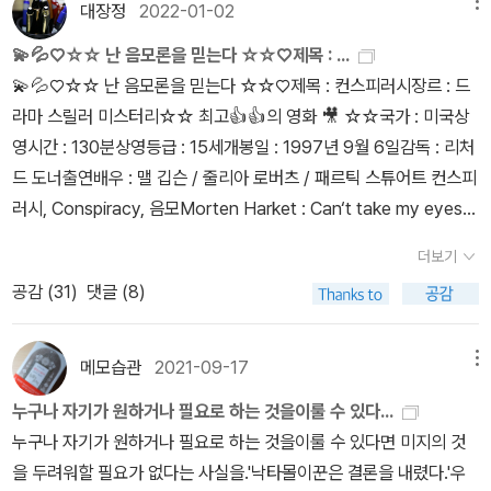
모를 하며 방관자적 자세를 취하라고 하지만 마음 급한 나는 다음 날
대장정
2022-01-02
메뉴
가의 메시지가 따뜻하게 다가옵니다.초판 오리지널 삽화가 그대로 수
부터 자료실을 오르락내리락하며 무언가를 조금씩 바꿨다. 먼저 한
록되어 있어 빈티지 고전 느낌이 물씬 나 보는 재미가 있습니다. 자기
💫💦♡☆☆ 난 음모론을 믿는다 ☆☆♡제목 : ...
일은 환경미화다. 도서관에 들어오면 보이는 자료실 입구의 커다란
신뢰 | 랄프 왈도 에머슨초월주의를 처음 주장한 에머슨은 헨리 데이
💫💦♡☆☆ 난 음모론을 믿는다 ☆☆♡제목 : 컨스피러시장르 : 드
목재 사물함을 창고로 내렸다. 빈 공간에는 이용자를 위한 계단식 알
비드 소로와 함께 초월주의자의 효시로도 알려져 있으며 미국의 개척
라마 스릴러 미스터리☆☆ 최고👍👍의 영화 🎥 ☆☆국가 : 미국상
림판을 비치하고, 보랏빛 난 화분을 두었다. 지하부터 2층까지 연결
·독립정신의 초석이 된 인물이라고도 할 수 있습니다.제목 그대로 자
영시간 : 130분상영등급 : 15세개봉일 : 1997년 9월 6일감독 : 리처
된 스테인리스 봉에는 작은 화분을 걸었다. 차가웠던 공간이 작은 변
신을 믿고 자신의 마음에 귀 기울이는 것을 강조하고 있습니다.즉, 자
드 도너출연배우 : 맬 깁슨 / 줄리아 로버츠 / 패르틱 스튜어트 컨스피
화로 따뜻해졌다. 이용자들은 도서관에 들어오면서 '여자 관장님이
신의 본질에 집중해야 한다는 것이지요. 교양 고전 독서 | 노명우아무
러시, Conspiracy, 음모Morten Harket : Can‘t take my eyes o
오셨나 봐요. 도서관이 예뻐졌어요.' 칭찬은 고래도 춤추게 한다. 두
리 책을 좋아한다 해도 고전의 문턱이 높다고 생각하는 사람들이 있
ff you(conspiracy, coneheads OST)모튼하켓(출처 네이버)출
번째 한 일은 자료실 북 큐레이션이다. 도서관에 갔을 때 어떤 책을 읽
더보기
다면 바로 이 책입니다.학자의 기준으로 선별된 열 두 권의 고전이 담
생: 1959. 9. 14. 노르웨이, 처녀자리, 돼지띠나이: 64세(만62세)데
어야 할지 고민스럽다. 검색하면 되지만 그마저도 귀찮을 때 누군가
공감 (
31
)
댓글 (8)
겨져 있는 『교양 고전 독서』는 저자의 완독 경험을 바탕으로 배경지
뷔: 1985년 아하 1집 앨범 Hunting High And Low호밀밭의 파수
책을 골라주었으면 하는 마음이다. 책 읽고 서평 쓰는 일이 취미이니
식과 핵심 키워드를 얻을 수 있습니다.진부할 것 없이, 재미로만 구성
꾼, 멜깁슨 제리는 이책을 볼때마다 사는 습관이 있다. 집에 엄청나게
내가 잘할 수 있는 분야는 '사서 추천도서' 코너다. 읽어본 책 중에서
된 고전이 한가득 들어있어요. 나쁜 감정에 흔들릴 때 읽는 책 | 권수
쌓여있다.
메모습관
2021-09-17
메뉴
무난한, 보편적인 책으로 선정한다. 책을 전시할 책상을 꾸며야 하는
영나의 진짜 상처를 보듬기 위해서는 먼저 무엇을 해야 할까요?바로
데 마음이 급하니 인터넷으로 주문할 여유가 없다. 다이소에서 3천
누구나 자기가 원하거나 필요로 하는 것을이룰 수 있다...
내 마음의 상태에 대해 자세히 알아야 합니다.책에서는 나쁜 감정이
원인 식탁보 두장을 샀다. 한 공간은 '사서 추천도서'로 어른을 위한
누구나 자기가 원하거나 필요로 하는 것을이룰 수 있다면 미지의 것
라 일컫는 불안, 죄책감, 분노, 미움, 무력감, 슬픔을 분석해 이를 치유
추천 책 코너다. 박웅현의 '책은 도끼다', 정혜신의 '당신이 옳다', 이기
을 두려워할 필요가 없다는 사실을.'낙타몰이꾼은 결론을 내렸다.'우
할 수 있는 과정과 나의 진짜 상처를 보듬는 셀프 감정 코칭 전략을 안