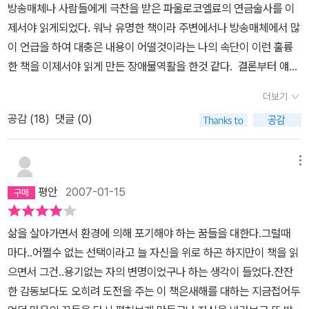
술사'의 산티아고도 마찬가지다. 보물을 찾으려다가 자신이 가진 돈
방송매체나 사람들에게 극찬을 받은 파울로코엘료의 연금술사를 이
은 문 너머를 바라보는 공허한 시선만이, 죽음을 향한 커다란 갈망만
을 도둑맞기도 하고, 자신의 믿음에 대해 끊임없이 의문과 질타를 받
제서야 읽게되었다. 워낙 유명한 책이라 주변에서나 방송매체에서 많
이, 모든 게 영원히 끝나버리는 것을바라보는 시선만이 존재할 뿐이
는다. 돈을 잃어버린 탓에 어쩔 수 없이 일하게 된 크리스탈 상점의 주
이 언급을 하여 대충은 내용이 어떨것이라는 나의 속단이 이런 훌륭
다.*제가 양들과 함께 초원을 돌아다닐 땐 양들이 뱀에 물려 희생되
인은 이미 시들어버린 자신의 꿈에 대해서 이야기한다. 정말로 원하
한 책을 이제서야 읽게 만든 장애물역활을 한것 같다. 결론부터 얘기
는 일도 있었습니다.하지만 그런 위험은 양과 양치기들에겐 삶의 일
지만 이제는 원하지 않게 되었다는 그의 모습을 보고 산티아고는 다
하자면 이 책을 읽고 제일 먼저 느낀 감정은 '확신'이었다...그렇다 확
부일 뿐이지요.*기회가 가까이 오면 우리는 그걸 이용해야 합니
더보기
시 한번 고민한다. 그냥 양을 치던 옛날의 자신으로 돌아가야 하는 것
신....내가 나의 인생을 대하는 태도에 대한 확신.. 남들의 시선이 아닌
다. 기회가 우리를 도우려 할 때 우리도기회를 도와 할 수 있는 모
일까? 자신이 찾고 있는 그 보물이 사치스러운 바램은 아닐까? 누구
공감 (
18
)
댓글 (0)
그리고 익숙해진일이 아닌 내 자신이 진정으로 바라는 것이 무엇인지
든 일을 해야 합니다. 그것을 은혜의 섭리라고 하기도 하고 '초심자
나 할 수 있는 고민일 것이다. 지금 나의 모습, 대학생들의 모습도 그
를 끊임없이 내 자신에게 질문을 하며 그 대답에 부응해 살아가는 것
의 행운'이라고도 합니다.*모든 사람이 같은 방식으로 꿈을 보는 것
런 것이 아니던가. 자신이 원하는 것이 과연 이루어질 수 있을까? 그
이 솔직히 요즘에 들어 약간은 힘도들었구 약간은 타협하고 싶은 마
은 아니었다.*자신의 꿈에 가까이 다가가면 갈수록 자아의 신화는 더
메뉴
냥 남들이 사는 것처럼 평범하게 살면 되지 않을까? 이상이라는 것을
음이 들었다는 것을 부인할수없었는데. 이 책을 펴는 순간 1페이지에
욱더 살아가는 진정한 이유로 다가오는 거야.*결국 반드시 그여야 했
평안
2007-01-15
펼치기에는 지금 내가 처한 환경이 너무 척박하지 않을까? 산티아고
서 부터 나는 내 가슴이 뛰고 피가 뜨거워짐을 느꼈다. 아무 과정도 진
던 건 아니었다.*우리 인간들이 두려워하는 것은 목숨이나 농사일처
가 마음 속에 두고 온 양들은 결국 경제적인 가치를 뜻한다. 안정과
행되지 않은 1페이지에서부터...첫페이지에 양치기소년이 등장한다...
럼 우리가 현재 갖고 있는 것들을잃는 일이오. 하지만 이런 두려움
삶을 살아가면서 환경에 의해 포기해야 하는 꿈들을 대한다.그럴때
풍요. 그것들이 선사할 수 있는 수많은 조건들과 가치 앞에서 과연 우
공부도 곧잘 잘해 사회에서 인정해주는 신부가 될 수 있음에도...세상
은 우리의 삶과 세상의 역사가 다같이 신의 커다란 손에 의해 기록되
마다..어쩔수 없는 선택이라고 늘 자신을 위로 하곤 하지만이 책을 읽
리들은 초연할 수 있을까? 그리고 산티아고는 마침내 사막의 깊은 침
을 떠돌아 다니며 마음껏 여행을 하고 싶다는 자신의 소망을 위해 사
어 있다는 것을 이해하고 나면 단숨에 사라지는 거라오.*자네
으면서 그건..용기없는 자의 변명이었구나 하는 생각이 들었다.잔잔
묵, 죽음의 위협과 대면한다. 사막은 그가 피라미드에 이르기 위해 반
회의 시선 그리고 자신에게는 편하고 익숙한 일을 뒤로하고 양치기소
가 그 크리스털 가게에서 일하는 동안 그 크리스털 그릇들 역시 자네
한 감동보다도 오히려 도전을 주는 이 책은새해를 대하는 지금접어두
드시 통과해야 하는 시련이었다. 그 곳에서 그는 바람과 이야기하고,
년이 된 주인공... 이 자체로 이 주인공은 이 책에서 어필하고자 하는
의 성공을 위해 애를 썼을 거라는 거야.*사람들은 저마다 자기 방식