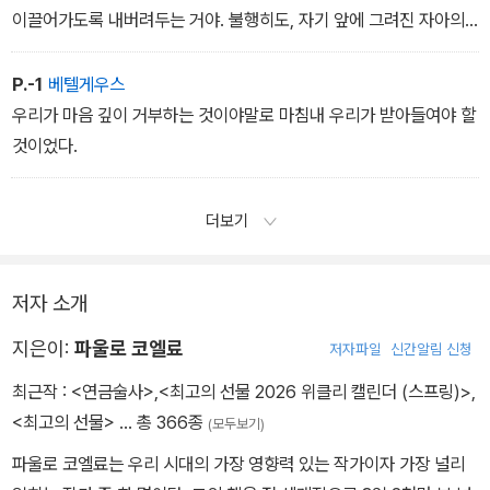
이끌어가도록 내버려두는 거야. 불행히도, 자기 앞에 그려진 자아의
신화와 행복의 길을 따라가는 사람은 거의 없어. 사람들 대부분은 이
세상을 험난한 그 무엇이라고 생각하지. 그리고 바로 그 때문에 세상
P.-1
베텔게우스
은 험난한 것으로 변하는 거야. 그래서 우리들 마음은 사람들에게 점
우리가 마음 깊이 거부하는 것이야말로 마침내 우리가 받아들여야 할
점 더 낮은 소리로 말하지. 아예 침묵하지는 않지만 우리는 우리의 얘
것이었다.
기가 사람들에게 들리지 않기를 원해. 그건 우리가 가르쳐준 길을 따
라가지 않았다는 이유로 사람들이 고통스러워하는 걸 바라지 않는다
더보기
는 뜻이지.’
저자 소개
지은이:
파울로 코엘료
저자파일
신간알림 신청
최근작 :
<연금술사>
,
<최고의 선물 2026 위클리 캘린더 (스프링)>
,
<최고의 선물>
… 총 366종
(모두보기)
파울로 코엘료는 우리 시대의 가장 영향력 있는 작가이자 가장 널리