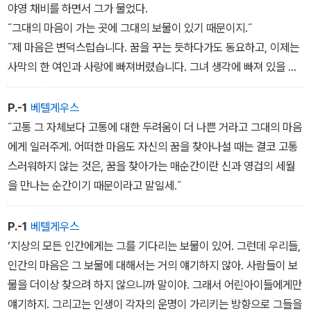
야영 채비를 하면서 그가 물었다.
˝그대의 마음이 가는 곳에 그대의 보물이 있기 때문이지.˝
˝제 마음은 변덕스럽습니다. 꿈을 꾸는 듯하다가도 동요하고, 이제는
사막의 한 여인과 사랑에 빠져버렸습니다. 그녀 생각에 빠져 있을 때
면, 마음은 이것저것 물어대며 숱한 밤을 잠 못 들게 합니다.˝
˝좋아, 그건 그대의 마음이 살아 있다는 증거라네. 마음이 그대에게
P.-1
베텔게우스
말하려는 것에 귀를 기울이게.˝
˝고통 그 자체보다 고통에 대한 두려움이 더 나쁜 거라고 그대의 마음
에게 일러주게. 어떠한 마음도 자신의 꿈을 찾아나설 때는 결코 고통
스러워하지 않는 것은, 꿈을 찾아가는 매순간이란 신과 영겁의 세월
을 만나는 순간이기 때문이라고 말일세.˝
P.-1
베텔게우스
‘지상의 모든 인간에게는 그를 기다리는 보물이 있어. 그런데 우리들,
인간의 마음은 그 보물에 대해서는 거의 얘기하지 않아. 사람들이 보
물을 더이상 찾으려 하지 않으니까 말이야. 그래서 어린아이들에게만
얘기하지. 그리고는 인생이 각자의 운명이 가리키는 방향으로 그들을