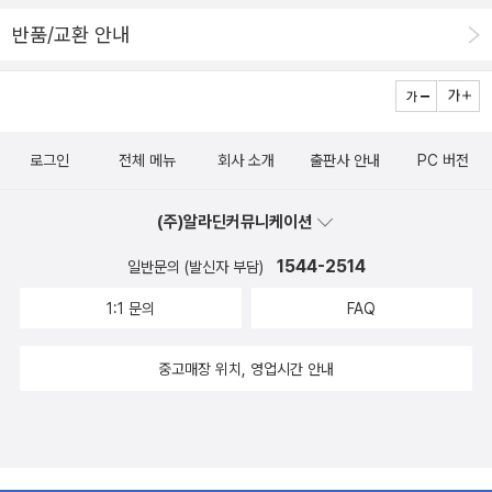
장 눈에 띄는 것은 '문헌과해석'이 아닐까 싶다. 다양한 학자들의 다양
반품/교환 안내
한 시각을 접할 수 있는 것도 좋지만, 서로간의 교류를 통해 하나의 담
론을 형성해간다는 점에서 문헌과해석은 그 의미가 충분하다는 생각
이 든다. 바로 그 문헌과해석의 50호를 기념해 <한국학 그림과 만나
다>가 출간되었다.이름이 낯익은 분들도 계시고,마음속으로이 분과
로그인
전체 메뉴
회사 소개
출판사 안내
PC 버전
작업 한번 해보고 싶다고생각한 분들도 계셔서 꽤 알찬 독서가 될 듯
하다. 서점에서 몇 페이지 들춰보았는데 만듦새도 좋은 듯. 참고로 표
(주)알라딘커뮤니케이션
지에 들어간 제목자는 정민 선생님께서 쓰셨다고 한다.어쩐지 유머러
스한 제목이라 눈에 들어온 책. 오랫만에(라고 해봐야 고작 두 달;;)
1544-2514
일반문의 (발신자 부담)
북스피어의 신작. 엄청난 능력을 지니고 있지만 의외로(?) 평범한 히
1:1 문의
FAQ
어로들의 이야기가 그려지는 책이라고 한다. 하늘을 날 수도 있고 떨
어지는 인공위성을 우주 멀리 던져버릴 수도 있지만 촌스러운 패션
중고매장 위치, 영업시간 안내
감각에 여자를 밝히는 히어로, 태어나서 한 번도 화장실에서 볼일을
본 적이 없는 히어로 등 각각의 이야기를 읽어가며 재미있는 시간을
보낼 수 있을 듯.레스포삭 무크지. 생각보다 큰 듯하여 살까말까 고민
중. 내용이야 뭐 레스포삭 신상 카탈로그이니(...) 순전히 장바구니 하