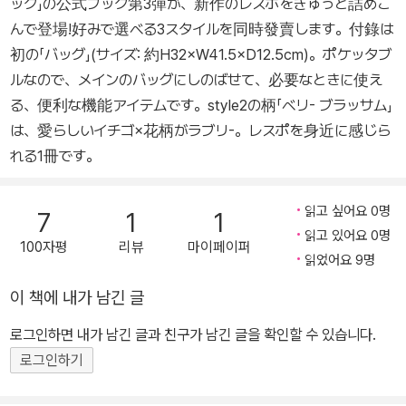
ック」の公式ブック第3彈が、新作のレスポをぎゅっと詰めこ
んで登場!好みで選べる3スタイルを同時發賣します。付錄は
初の「バッグ」(サイズ: 約H32×W41.5×D12.5cm)。ポケッタブ
ルなので、メインのバッグにしのばせて、必要なときに使え
る、便利な機能アイテムです。style2の柄「ベリ- ブラッサム」
は、愛らしいイチゴ×花柄がラブリ-。レスポを身近に感じら
れる1冊です。
읽고 싶어요 0명
7
1
1
읽고 있어요 0명
100자평
리뷰
마이페이퍼
읽었어요 9명
이 책에 내가 남긴 글
로그인하면 내가 남긴 글과 친구가 남긴 글을 확인할 수 있습니다.
로그인하기