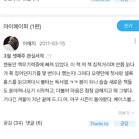
쓰기
마이페이퍼 (1편)
이매지
2011-03-15
메뉴
3월 셋째주 관심서적
한동안 책무기력증에 빠져 있었다. 이 책 저 책 집적거리며 반쯤 읽다
가 휙 집어던지기를 몇 번이나 했는지! 그러다 오랫만에 첫사랑 셜록
홈스를 읽으며다시 불타는 독서열.ㅋㅋ 봄이 되니 슬슬 새로운 책들
도 쏟아져나오기 시작하고, 더불어 마음은 점점 급해지고 뭐 그렇다.
기나긴 겨울이 지난 끝에 드.디.어. 야구 시즌이 돌아왔다. 베이스볼 2
011. 올해는 프로야구 30주년 기념이라 관련 기사 및 몇 가지 읽을거
더보기
리들이 있어 눈에 들어온다. 예판 이벤트 중에 개막전 첫 홈런의 주인
공감 (
34
)
댓글 (8)
공을 맞추면 해당 선수의 사인볼을 준다고 해서 응모.ㅋ 최근에 나온
추신수의 책에도 슬쩍 눈길 한 번.한국학과 관련된 계간지 가운데 가