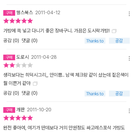
웽스북스
2011-04-12
메뉴
가방에 쏙 넣고 다니기 좋은 장바구니. 가끔은 도시락가방!
공감 (
0
)
댓글 (0)
도로시
2011-04-28
메뉴
생각보다는 히덕시그리,, 안이쁨.. 남색 체크랑 같이 샀는데 짙은색이
훨 이쁜거 같아
공감 (
0
)
댓글 (0)
개판
2011-10-20
메뉴
완전 좋아여, 여기가 딴데보다 거의 만원정도 싸고레스포삭 가방도