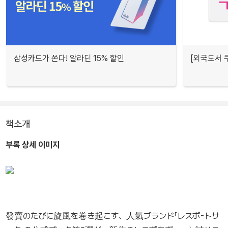
삼성카드가 쏜다! 알라딘 15% 할인
[외국도서 쿠
책소개
부록 상세 이미지
發賣のたびに旋風を卷き起こす、人氣ブランド「レスポ-トサ