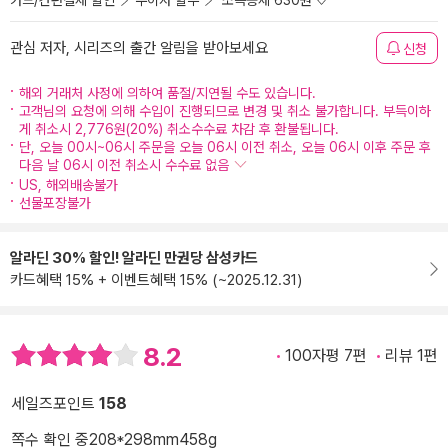
카드/간편결제 할인
무이자 할부
소득공제 630원
관심 저자, 시리즈의 출간 알림을 받아보세요
신청
해외 거래처 사정에 의하여 품절/지연될 수도 있습니다.
고객님의 요청에 의해 수입이 진행되므로 변경 및 취소 불가합니다. 부득이하
게 취소시 2,776원(20%) 취소수수료 차감 후 환불됩니다.
단, 오늘 00시~06시 주문을 오늘 06시 이전 취소, 오늘 06시 이후 주문 후
다음 날 06시 이전 취소시 수수료 없음
US, 해외배송불가
선물포장불가
알라딘 30% 할인! 알라딘 만권당 삼성카드
카드혜택 15% + 이벤트혜택 15% (~2025.12.31)
8.2
100자평 7편
리뷰 1편
세일즈포인트
158
쪽수 확인 중
208*298mm
458g