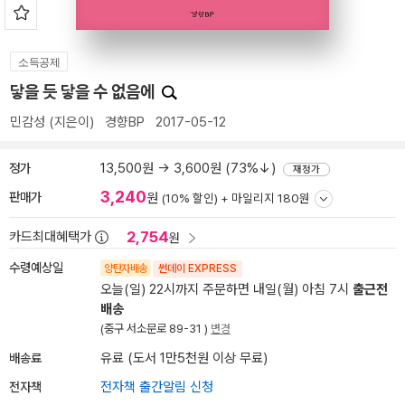
소득공제
닿을 듯 닿을 수 없음에
민감성
(지은이)
경향BP
2017-05-12
정가
13,500원 → 3,600원 (73%↓)
재정가
3,240
판매가
원
(10% 할인) +
마일리지 180원
2,754
카드최대혜택가
원
수령예상일
양탄자배송
썬데이 EXPRESS
오늘(일) 22시까지 주문하면 내일(월) 아침 7시
출근전
배송
(중구 서소문로 89-31 )
변경
배송료
유료 (도서 1만5천원 이상 무료)
전자책
전자책 출간알림 신청