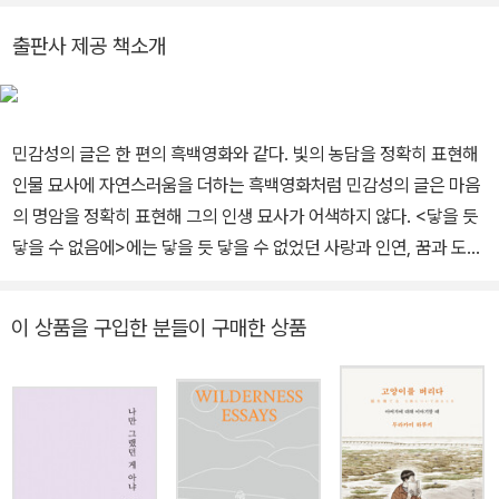
쓰고 사진을 찍었다. 언덕을 오르는 동안 마주하는 풍경과 순간들까
지 그에겐 모두 소중해서 남겨둘 만한 것이 된다. 마음을 담은 글과 사
출판사 제공 책소개
진을 더 많은 이들과 나누고 싶어 이 책을 썼다.
민감성의 글은 한 편의 흑백영화와 같다. 빛의 농담을 정확히 표현해
인물 묘사에 자연스러움을 더하는 흑백영화처럼 민감성의 글은 마음
의 명암을 정확히 표현해 그의 인생 묘사가 어색하지 않다. <닿을 듯
닿을 수 없음에>에는 닿을 듯 닿을 수 없었던 사랑과 인연, 꿈과 도전,
시간과 계절이 담겨 있다. 아쉽고 안타까워 더 아름다워지고 마는 마
음과 저 멀리 보이지만 손에 쥘 수 없던 이상들이 한데 뒤섞인 청춘의
이 상품을 구입한 분들이 구매한 상품
일기장과도 같다. 민감성은 이 시대를 대표하는 청춘이다. 유난히 감
성적이지만 지극히 현실주의자이기도 하고, 하고 싶은 일만 하며 살
고 싶지만 연봉이나 결혼 걱정을 하지 않을 수 없다. 앞은 캄캄하고 사
랑을 생각하면 불안하다. 그럼에도 불구하고 행복하길 원한다. 그는
이 언덕을 함께 오르고 있는 이들에게 저기까지 올라가면 같이 시원
하게 물 한 잔 마시자고, 그곳은 생각지도 못할 만큼 높아서 뒤돌아보