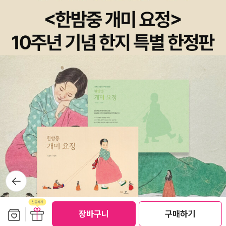
뒤로가
기
보관함담기
선물하기
장바구니
구매하기
선물하기