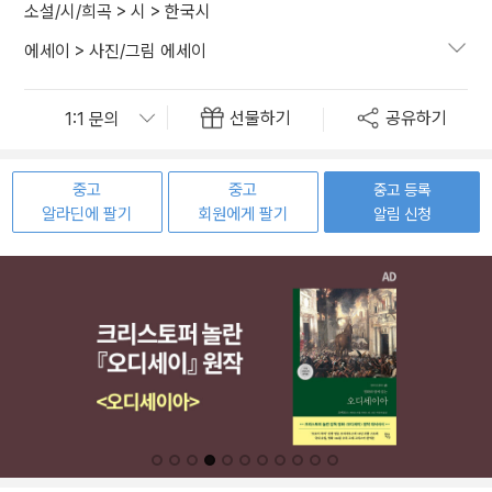
소설/시/희곡
>
시
>
한국시
에세이
>
사진/그림 에세이
선물하기
공유하기
중고
중고
중고 등록
알라딘에 팔기
회원에게 팔기
알림 신청