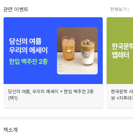
관련 이벤트
전체보기
당신의 여름, 우리의 에세이 + 한입 맥주잔 2종
한국문학 사랑
(택1)
뷰 <지푸라
책소개