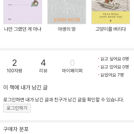
면 모든 것들이 개미만큼 작아 보일 거라고 말하고 싶다. 우리가 바라
는 것들이 바라본 그곳에서 모두 이루어질 거라고. 하지만 오르는 동
안에는 가끔 하늘의 연놀이에 인연의 실타래가 끊어져버리기도 하고
나만 그랬던 게 아냐
야생의 땅
고양이를 버리다
마음 한편에 비밀번호를 걸어 잠가 둔 기억들이 자꾸만 불쑥불쑥 튀
어나와 고민하기도 한다. 그때마다 민감성은 글을 쓰고 사진을 찍었
다. 언덕을 오르는 동안 마주하는 풍경과 순간들까지 그에겐 모두 소
중해서 남겨둘 만한 것이 된다. 마음을 담은 글과 사진을 더 많은 이들
읽고 싶어요 0명
2
4
0
과 나누고 싶어 이 책을 썼다. 이 마음의 기록물이 그 자신에게도, 읽
읽고 있어요 0명
100자평
리뷰
마이페이퍼
는 이들에게도 수많은 감정과 인연들을 안고 살았던 청춘의 한 페이
읽었어요 7명
지로 간직되길 바란다.
이 책에 내가 남긴 글
로그인하면 내가 남긴 글과 친구가 남긴 글을 확인할 수 있습니다.
로그인하기
구매자 분포