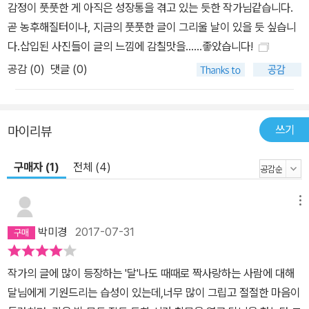
감정이 풋풋한 게 아직은 성장통을 겪고 있는 듯한 작가님같습니다.
곧 농후해질터이나, 지금의 풋풋한 글이 그리울 날이 있을 듯 싶습니
다.삽입된 사진들이 글의 느낌에 감칠맛을......좋았습니다!
공감 (
0
)
댓글 (0)
쓰기
마이리뷰
구매자 (1)
전체 (4)
메뉴
박미경
2017-07-31
작가의 글에 많이 등장하는 '달'나도 때때로 짝사랑하는 사람에 대해
달님에게 기원드리는 습성이 있는데,너무 많이 그립고 절절한 마음이