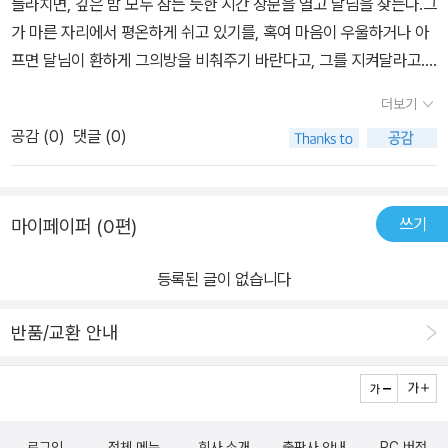
들라치면, 깊은 밤 모두 잠든 듯한 시간 창문을 열고 달님을 찾는다.그
가 마른 자리에서 평온하게 쉬고 있기를, 혹여 마음이 우울하거나 아
프면 달님이 환하게 그의방을 비춰주기 바란다고, 그를 지켜달라고....
민감성작가님의 글을 읽으면서 느낀 동질감.....달님에 대한 구목신앙
더보기
같은 마음...(*^^*)특히나, 좋았던 글 하나! # 안아줘울컥함은 예고없
공감 (
0
)
댓글 (0)
이 찾아와 너에 대한 그리움이 흐르게 해.예고없이.
쓰기
마이페이퍼 (0편)
등록된 글이 없습니다
반품/교환 안내
로그인
전체 메뉴
회사 소개
출판사 안내
PC 버전