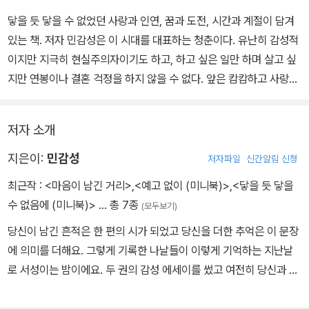
닿을 듯 닿을 수 없었던 사랑과 인연, 꿈과 도전, 시간과 계절이 담겨
있는 책. 저자 민감성은 이 시대를 대표하는 청춘이다. 유난히 감성적
이지만 지극히 현실주의자이기도 하고, 하고 싶은 일만 하며 살고 싶
지만 연봉이나 결혼 걱정을 하지 않을 수 없다. 앞은 캄캄하고 사랑을
생각하면 불안하다.
저자 소개
그럼에도 불구하고 행복하길 원한다. 그는 이 언덕을 함께 오르고 있
는 이들에게 저기까지 올라가면 같이 시원하게 물 한 잔 마시자고, 그
지은이:
민감성
저자파일
신간알림 신청
곳은 생각지도 못할 만큼 높아서 뒤돌아보면 모든 것들이 개미만큼
최근작 :
<마음이 남긴 거리>
,
<예고 없이 (미니북)>
,
<닿을 듯 닿을
작아 보일 거라고 말하고 싶다. 우리가 바라는 것들이 바라본 그곳에
수 없음에 (미니북)>
… 총 7종
(모두보기)
서 모두 이루어질 거라고.
당신이 남긴 흔적은 한 편의 시가 되었고 당신을 더한 추억은 이 문장
에 의미를 더해요. 그렇게 기록한 나날들이 이렇게 기억하는 지난날
하지만 오르는 동안에는 가끔 하늘의 연놀이에 인연의 실타래가 끊어
로 서성이는 밤이에요. 두 권의 감성 에세이를 썼고 여전히 당신과 나
져버리기도 하고 마음 한편에 비밀번호를 걸어 잠가 둔 기억들이 자
의 감성을 담아 감정을 적는 일을 즐겨 하는 사람입니다. Instagram
꾸만 불쑥불쑥 튀어나와 고민하기도 한다. 그때마다 민감성은 글을
@mingamsung Facebook 민감성 naverblog 안녕, 민감성