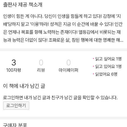
출판사 제공 책소개
인생이 힘든 게 아니다. 당신이 인생을 힘들게 하고 있다! 감정에 '지
배'당하지 말고 '이용'하라! 성격은 지금 이 순간에 바꿀 수 있다! 인간
은 언제나 목표를 향해 노력하는 존재이다! 열등감에서 비롯되는 재
능과 능력은 더없이 많다! 조화로운 삶, 참된 행복에 대한 명쾌한 해답
아들러 심리학! 자기계발의 아버지 아들러 알프레트 아들러(1870~1
937) 만큼 현대 심리학에 많은 공적을 남겼음에도 사람들에게 제대
읽고 싶어요 1명
3
0
0
로 알려지지 않은 인물은 드물 것이다. 심리학을 잘 모르고 어렵게만
읽고 있어요 1명
100자평
리뷰
마이페이퍼
생각하는 이들조차 지그문트 프로이트(1856~1939)와 칼 구스타프
읽었어요 6명
융(1875~1961)의 이름은 익숙하다. 그러나 이 둘에 필적할 공을 세
이 책에 내가 남긴 글
운 아들러는 일반인들에게는 낯설기 만한 이름이었다. 하지만 최근
아들러 심리학은 그 어느 때보다 크게 주목받으며 열광적인 찬사를
로그인하면 내가 남긴 글과 친구가 남긴 글을 확인할 수 있습니다.
받고 있다. 사실 아들러는 자기계발의 아버지로 불린다. 오늘날 자기
로그인하기
계발서의 고전이며 정석이 된 데일 카네기의 《인간관계론》《자기관계
론》을 비롯하여 스티븐 코비의 《7가지 습관》같은 책을 읽어보면 그
구매자 분포