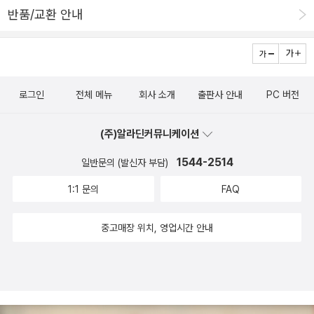
게 함으로써 자신이 타인에게 도움이 된다고 느낄 수 있다면, 대인관
반품/교환 안내
계를 내실로 하는 인생과제에 맞설 수 있다고 아들러는 생각한 것이
다. 아들러의 이론에서 매우 중요한 개념인 공동체 감각은 곧 사람이
자신의 존재를 인류의 일부로 느끼고 인류와 함께 살고 있다고 실감
하는 감각이다. 그는 이러한 공동체 감각을 갖는 일이 인류를 구하는
로그인
전체 메뉴
회사 소개
출판사 안내
PC 버전
오로지 하나의 방법이며, 한 사람 한 사람의 정신상태가 건전한지 아
닌지를 판정하는 수단이라고 생각했다. 또한 인간이 행복해지기 위한
(주)알라딘커뮤니케이션
참된 해결법으로 공동체 감각을 증진하는 사회제도를 만들어내야 한
다고 거듭 강조했다. 그렇게 생각했기에 개인뿐만 아니라 가족, 공동
1544-2514
일반문의 (발신자 부담)
체, 국가, 더 나아가 궁극적으로는 온 세계를 이롭게 하는 심리학적인
1:1 문의
FAQ
원칙을 발견하기를 커다란 목표로 삼았고 그러한 삶을 실천해왔다.
그가 이 공동체 감각과 같은 인식과 발상을 심리학에 도입한 덕분에
중고매장 위치, 영업시간 안내
인간은 다시 사람으로서 존엄성을 되찾을 수 있었다고 근대 심리학자
사이에서는 평가되고 있다. 개인심리학 아들러가 창시한 개인심리학
은 나눌 수 없는 전체로서의 인간에 대해 고찰하는 것이다. 어느 날,
아들러는 뇌와 마음이 어떤 차이가 있냐는 질문을 받고 이렇게 대답