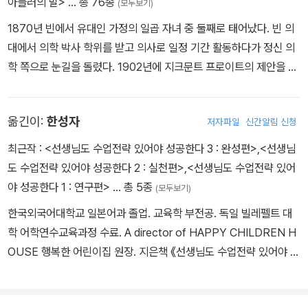
아들러의 말>
… 총 76종
(모두보기)
1870년 빈에서 유대인 가정의 일곱 자녀 중 둘째로 태어났다. 빈 의
대에서 의학 박사 학위를 받고 의사로 일정 기간 활동하다가 정신 의
학 쪽으로 눈길을 돌렸다. 1902년에 지크문트 프로이트의 제안을 받
아들여 프로이트가 창설한 빈 정신분석 학회에 가입하여 1910년에
회장이 되었으나 프로이트와의 견해 차이로 1911년에 탈퇴했다. 191
옮긴이:
한성자
저자파일
신간알림 신청
2년에 『신경증 기질』(The Neurotic Constitution)을 출간하고, 1
913년에 ‘개인 심리학 학회’를 조직했다. 이후 어린이들의 교육에 관
최근작 :
<선생님도 수업전략 있어야 성공한다 3 : 완성편>
,
<선생님
심을 보였으며, 1차 세계 대전이 끝난 뒤 자신의 교육 이론을 적용하
도 수업전략 있어야 성공한다 2 : 실천편>
,
<선생님도 수업전략 있어
기 위해 빈에 최초의 어린이 진료소를 열었다. 유대인이라는 이유로
야 성공한다 1 : 연구편>
… 총 5종
(모두보기)
진료소 운영이 어렵게 되자, 1934년에 미국으로 이주해 롱 아일랜드
한국외국어대학교 일본어과 졸업. 교육학 부전공. 독일 빌레펠트 대
의대에서 교수로 활동했다. 1937년에 강연 여행 중에 스코틀랜드 애
학 어학연수교육과정 수료. A director of HAPPY CHILDREN H
버딘에서 심장 발작을 일으켜 사망했다.
OUSE 행복한 어린이집 원장. 지은책 《선생님도 수업전략 있어야 성
공한다(1. 연구편 2. 실천편 3. 완성편)》.