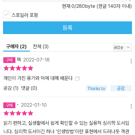
에 순응하여 공공의 복지에 기여하려는 존재라는 것이다. 열등감 콤
현재
0
/280byte (한글 140자 이내)
플렉스(inferiority complex) 아들러는 인간은 ‘부족함에서 비롯되
스포일러 포함
는 재능과 능력이 매우 많다.’고 지적한다. 그에 따르면 열등감과 함께
인정받고자 하는 욕구도 일어난다. 잘 성장하면 이런 열등감은 사라
등록
지고 다른 사람을 희생시켜서까지 성공하겠다는 이기적인 발상도 사
라지게 된다. 신체와 마음의 문제든 환경문제든 어린 시절의 열등의
구매자 (2)
전체 (3)
식이 문제라고 생각해버리는 경향이 일반적이지만, 무엇이 유리하고
불리할지는 상황에 따라 달라진다. 중요한 것은 결점을 결점으로 받
잭
2022-07-18
메뉴
아들일지 여부이다. 열등감을 어떻게 떨쳐내느냐에 따라 인생이 결정
되지만, 때로는 극단적인 방법으로 열등감을 보완하려는 경우도 있
개인이 가진 용기와 덕에 대해 배운다
다. 이를 설명하기 위해 아들러가 내놓은 유명한 학술어가 바로 ‘열등
공감 (
1
)
댓글 (0)
감 콤플렉스(inferiority complex)이다. 목표가 인간을 움직인다 아
들러 심리학의 핵심을 이루는 생각은 ‘개인은 언제나 목표를 향해 노
-
2022-01-10
메뉴
력한다.’는 것이다. 프로이트가 인간행동의 원인을 과거에 일어난 일
에서 찾아낸 데 반해, 아들러는 목적론적인 견해를 밝혔다. 즉 의식하
읽기 편하고, 실생활에서 쉽게 확인할 수 있는 실용적 심리학 도서입
든 않든 인간은 목표에 따라서 움직인다고 생각했다. 이기적인 목표
니다. 심리학 도서이긴 하나 ‘인생방법‘이란 표현에서 드러나듯 객관