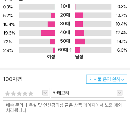
이론의 많은 부분들이 아들러 심리학으로부터 비롯되었음을 알 수 있
10대
0.3%
0.3%
다. 또한 커뮤니케이션의 기술로 널리 알려진 코칭(Coaching)이나
20대
10.7%
5.2%
NLP(Neuro Linguistic Program)의 많은 부분도 아들러 심리학의
30대
10.4%
10.4%
영향을 받았다. ‘인간성 심리학의 원류’ 아들러 심리학 프로이트의 동
40대
료이기도 했던 아들러는 오늘날 개인심리학의 창시자로 ‘과잉보상’이
12.4%
19.6%
나 ‘열등감 콤플렉스’라는 심리학 개념 발안자로서 더욱 널리 알려졌
50대
14.1%
7.2%
다. 아들러는 1907년에 출판한 저서 《기관열등과 그 심적 보상 연
60대
6.6%
2.9%
여성
남성
구》에서 처음으로 보상에 대한 생각을 밝혔다. 청각장애와 같은 생리
적 결함의 존재는 때때로 보상 충동을 가져오고 그 사람에게 있어서
자신의 장애와 가장 관계 깊은 분야로 뛰어나 보이게 하는 것이다. 아
100자평
게시물 운영 원칙
들러는 이를 통해 자신의 신체와 열등기관에 대한 인식이 인생의 목
표를 결정하는 중요한 요인이 된다는 학설을 발표했다. 인간행동은
카테고리
완전히 무의식의 지배를 받는다고 믿었던 프로이트와 달리, 아들러는
인간은 환경과 부족함에 맞추어 라이프스타일을 창조하는 사회적인
존재라고 생각했다. 인간은 본래 권력 지향적이고 자신의 정체성 확
립을 추구해 나아가지만, 이와 동시에 심리적인 문제만 없다면 사회