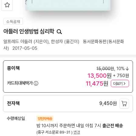
소득공제
아들러 인생방법 심리학
알프레드 아들러
(지은이),
한성자
(옮긴이)
동서문화동판(동서문화
사)
2017-05-05
종이책
15,000
원,
10%
13,500
원
+ 750원
11,475
원
카드최대혜택가
더보기
전자책
9,450
원
수령예상일
양탄자배송
밤 10시까지 주문하면 내일 아침 7시
출근전 배송
(중구 서소문로 89-31 )
변경