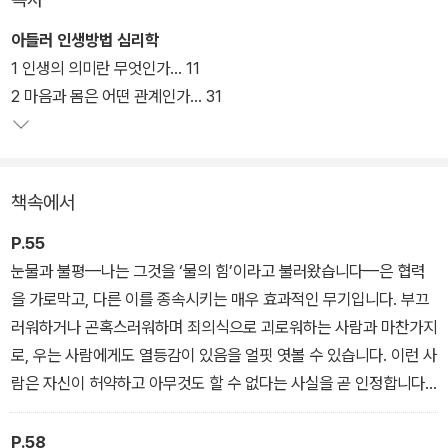
뿐만 아니라 아들러 심리학을 실제 생활 속에서 어떻게 적용해 삶의
문제들을 헤쳐 나갈 것인가를 헤아려 이해하기 쉽도록 풀이해서 엮었
아들러 인생방법 심리학
다. 이렇게 여러 관점에서 아들러 심리학을 만남으로써 독자는 이제
1 인생의 의미란 무엇인가… 11
껏 자신이 고민해온 문제를 정면으로 마주할 용기를 얻을 수 있으며
2 마음과 몸은 어떤 관계인가… 31
아들러 심리학에 한결 가까이 다가설 것이다.
책속에서
P.55
눈물과 불평—나는 그것을 ‘물의 힘’이라고 불러왔습니다—은 협력
을 가로막고, 다른 이를 종속시키는 매우 효과적인 무기입니다. 부끄
러워하거나 곤혹스러워하며 죄의식으로 괴로워하는 사람과 마찬가지
로, 우는 사람에게도 열등감이 있음을 얼핏 엿볼 수 있습니다. 이런 사
람은 자신이 허약하고 아무것도 할 수 없다는 사실을 곧 인정합니다.
그들이 감추고 싶은 것은 강박적인 우월감의 목표, 무엇을 희생해서
라도 최고가 되고 싶은 욕구입니다.
P.58