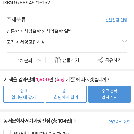
ISBN 9788949716152
주제분류
신간알림 신청
인문학
>
서양철학
>
서양철학 일반
고전
>
서양고전사상
선물하기
공유하기
이 책을 알라딘에
1,500
원 (
최상
기준)에 파시겠습니까?
중고
중고
중고 등록
알라딘에 팔기
회원에게 팔기
알림 신청
동서문화사 세계사상전집 (총 104권)
신간알림 신청
역사란 무엇인가 / 이상과 현실