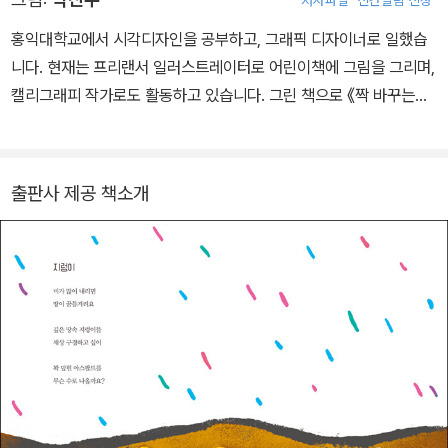
저자파일
신간알림 신청
동시조의 소재로 삼기도 합니다. 《짝 바꾸는 날》 동시조 책에는 선생
님과 함께한 아이들의 솔직한 이야기가 곳곳에 스며들어 있습니다.
홍익대학교에서 시각디자인을 공부하고, 그래픽 디자이너로 일했습
선생님은 학교에서 아이들을 가르치면서 시조와 동시조를 공부하고
니다. 현재는 프리랜서 일러스트레이터로 어린이책에 그림을 그리며,
쓰고 있어요. ‘한국아동시조시인협회’ 회원으로, 동시조 전문 잡지 ‘우
캘리그래피 작가로도 활동하고 있습니다. 그린 책으로 《짝 바꾸는
리 동시조’ 편집장으로 활동하고 있습니다. 2013년 현석주 아동시조
날》, 《뻥튀기 학교》, 《수다로 푸는 유쾌한 사회》, 《어쩌지? 플라스틱
문학상을 수상하였습니다. 《짝 바꾸는 날》은 선생님이 지은 첫 번째
은 돌고 돌아서 돌아온대!》, 《자연을 담은 색, 색이 만든 세상》 들이
동시조 모음 책입니다.
있습니다.
출판사 제공 책소개