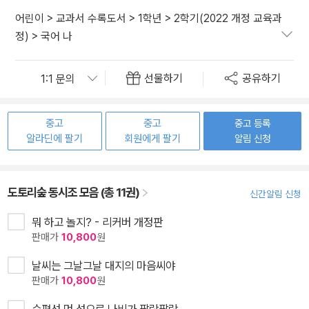
어린이
>
교과서 수록도서
>
1학년
>
2학기(2022 개정 교육과
정)
>
국어 나
선물하기
공유하기
중고
중고
중고 등록
알라딘에 팔기
회원에게 팔기
알림 신청
도토리숲 동시조 모음 (총 11권)
신간알림 신청
뭐 하고 놀지? - 리커버 개정판
판매가
10,800
원
날씨는 그날그날 대지의 마음씨야
판매가
10,800
원