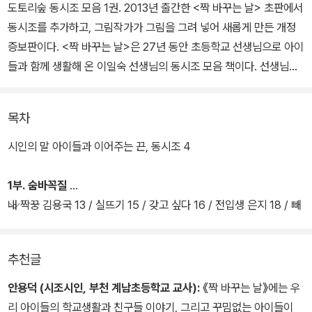
도토리숲 동시조 모음 1권. 2013년 출간한 <짝 바꾸는 날> 초판에서
동시조를 추가하고, 그림작가가 그림을 그려 넣어 새롭게 만든 개정
증보판이다. <짝 바꾸는 날>은 27년 동안 초등학교 선생님으로 아이
들과 함께 생활해 온 이일숙 선생님의 동시조 모음 책이다. 선생님은
그 동안 학교에서 같이 생활하면서 겪었던 아이들의 모습을 소재로
삼아 생생하게 동시조로 담아냈다.
목차
동시조 한 편 한 편에서 선생님이 아이들을 바라보는 사랑스런 눈길
시인의 말 아이들과 이어주는 끈, 동시조 4
과 애정이 느낄 수 있다. <짝 바꾸는 날>은 전체 3부로 구성되어 있
으며, 1부는 친구, 2부는 학교, 3부는 가족을 주제로 꾸밈없는 요즘
1부. 숨바꼭질
아이들이 마음속에 감춰둔 고민과 생각, 하고 싶었던 이야기가 선생
내 짝꿍 김용국 13 / 실뜨기 15 / 갖고 싶다 16 / 전입생 은지 18 / 빼
님의 동시조와 선생님과 함께 생활하고 있는 아이들이 재미나게 그린
빼로 데이 20
그림에 잘 드러나 있다.
추천글
안용덕 (시조시인, 부천 계남초등학교 교사):
《짝 바꾸는 날》에는 우
리 아이들의 학교생활과 친구들 이야기, 그리고 꾸밈없는 아이들이