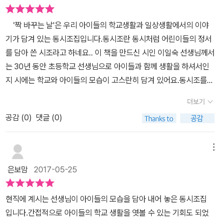
라 들어가요 떨리는 마음으로 처음으로 학교 가는 날. 아빠는 걱정스
런 맘에 교실에 들어 갈 때까지 아이를 바라봅니다. 하지만 아이는 형
'짝 바꾸는 날'은 우리 아이들의 학교생활과 일상생활에서의 이야
아들처럼 씩씩하게 학교생활에 기대를 한껏 신바람 나게 교실로 들어
기가 담겨 있는 동시조집입니다.동시조란 동시처럼 어린이들의 정서
갑니다. 자신을 사랑하고 신나는 아이 모습과 아빠의 정을 함께 느낄
를 담아 쓴 시조라고 하네요.. 이 책을 만드신 시인 이일숙 선생님께서
수 있는 동시조입니다. [닮았어요] 얼굴 예쁜 수민이는 / 엄마도 예쁘
는 30년 동안 초등학교 선생님으로 아이들과 함께 생활을 하셔서인
고요 키가 큰 현우는 / 아빠도 크시지요 저는요 엄마 아빠 닮아 / 작은
지 시에는 학교와 아이들의 모습이 고스란히 담겨 있어요.동시조를
눈이 매력이래요 누구는 얼굴이 예쁘고, 누구는 키가 크죠. 그런데 나
하나하나 읽다보면 마음이 훈훈해지고, 저절로 엄마 미소를 짓게 되
는 수민이 만큼, 현우만큼 예쁘지도 키가 작을 수도 있습니다. 그래도
더보기
는 것 같아요.책의 뒷부분에는 몇몇 시에 대한 해설이 나와 있어 시를
나는 엄마 아빠를 닮은 아주 매력이 있는 작은 눈이 있다고 자기 사랑,
공감 (
0
)
댓글 (0)
이해하는데 더 많은 도움이 되었어요. 동시조 하나하나에 아이들의
자존감을 느낄 수 있는 동시조입니다. 《짝 바꾸는 날》에 실린 45편
마음과 생각이 재미있고 유쾌하고, 그리고 어떤 때에는 가슴 뭉클하
의 동시조에는 아이들을 사랑스런 눈길로 바라보는 선생님의 애정과
게 그려져 있어요. 아이들은 자신들과 비슷한 생각을 가진 아이들의
메뉴
자기를 사랑하고, 솔직하고, 친구와 가족을 사랑하는 아이들의 마음
이야기라 공감하며 재미있게 동시조를 읽었고, 저는 아이들의 입장이
을 엿볼 수 있는 기회를 줄 것입니다. 45자에 아이들의 모습을 함축
은보맘
2017-05-25
되어 아이들의 마음을 조금 더 잘 이해하게 되었던 것 같아요.동시조
해서 담은 동시조 동시조(童詩調)는 동시(童詩)와 마찬가지로 어
와 함께 그려진 그림도 동시조 만큼이나 예뻐서 자꾸만 들춰 보고 싶
린이가 직접 쓰거나 어른이 어린이의 정서를 담아낸 시(詩)입니다.
현직에 계시는 선생님이 아이들의 모습을 담아 내어 놓은 동시조집
은 책입니다.
다른 점은 정형시의 운율인 3장 12구 45자의 형식에 맞춘다는 점입
입니다.간접적으로 아이들의 학교 생활을 엿볼 수 있는 기회도 되었