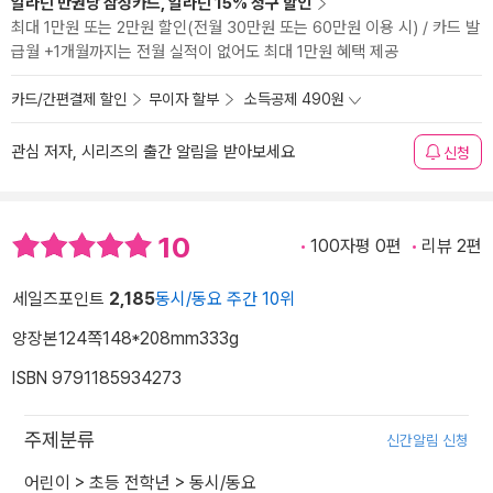
알라딘 만권당 삼성카드, 알라딘 15% 청구 할인
최대 1만원 또는 2만원 할인(전월 30만원 또는 60만원 이용 시) / 카드 발
급월 +1개월까지는 전월 실적이 없어도 최대 1만원 혜택 제공
카드/간편결제 할인
무이자 할부
소득공제 490원
관심 저자, 시리즈의 출간 알림을 받아보세요
신청
10
100자평 0편
리뷰 2편
세일즈포인트
2,185
동시/동요 주간 10위
양장본
124쪽
148*208mm
333g
ISBN 9791185934273
주제분류
신간알림 신청
어린이
>
초등 전학년
>
동시/동요