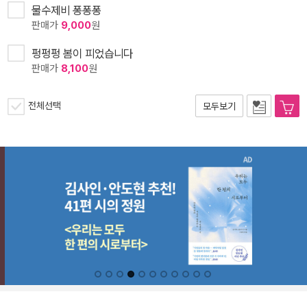
물수제비 퐁퐁퐁
판매가
9,000
원
펑펑펑 봄이 피었습니다
판매가
8,100
원
전체선택
모두보기