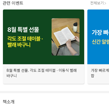
관련 이벤트
전체보기
8월 특별 선물. 각도 조절 테이블 · 이동식 빨래
가장 빠르게
바구니
합
책소개