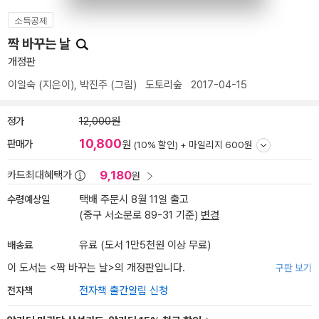
소득공제
짝 바꾸는 날
개정판
이일숙
(지은이),
박진주
(그림)
도토리숲
2017-04-15
정가
12,000원
10,800
판매가
원
(10% 할인) +
마일리지 600원
9,180
카드최대혜택가
원
수령예상일
택배 주문시 8월 11일 출고
(중구 서소문로 89-31 기준)
변경
배송료
유료 (도서 1만5천원 이상 무료)
이 도서는 <
짝 바꾸는 날
>의 개정판입니다.
구판 보기
전자책
전자책 출간알림 신청