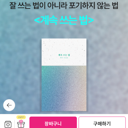
뒤로가
기
보관함담기
선물하기
장바구니
구매하기
선물하기