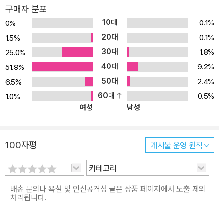
함께 지낼 가장 가까이 있는 친구입니다. 그러니 마음에 드는 친구가
구매자 분포
짝이 된다면 재미나고 즐거운 한 달을 보낼 겁니다. 하지만 그렇지 않
10대
0.1%
0%
을 때도 있죠. 「짝 바꾸는 날」 동시조처럼 태권도 여왕이 짝인 된다면,
20대
0.1%
1.5%
얌전하게 지낼 수밖에 없을 거예요. 개그맨 성민이나 보디가드 승용
30대
1.8%
25.0%
이라면 즐겁고 재미있는 한 달이 되겠지만, 태권도 여왕이라 어쩔 수
40대
9.2%
51.9%
없는 안타까운 마음을 재미나게 드러낸 동시조입니다. [나의 하루] 학
50대
2.4%
6.5%
교 갔다 돌아와 / 심심해서 게임하고 학원 갔다 집에 와 / 배고파 밥
60대
0.5%
1.0%
찾아 먹고 졸려서 이불 폈지만 / 엄마는 오지 않고 요즘 많은 아이들
여성
남성
의 하루가 이러지 않을까요? 야단맞기 싫어 마지못해 움직이는 하루,
기계 부속품의 나열 같은 하루, 학교 갔다 돌아와선 심심해서 게임이
나 하고 학원에 다녀와선 혼자 찬밥을 찾아 먹고, 이불 속에 들 때까지
100자평
게시물 운영 원칙
도 엄마는 오지 않는 이 따분한 하루, 외로운 하루의 모습과 아이의 마
음을 보여주는 동시조입니다. 그리고 바삐 사는 부모님 모습도 드러
카테고리
내고 있습니다. 위의 동시조 말고도 「영어」, 「점수」, 「짝 바꾸는 날」,
「급식 당번」, 「전입생 은지」, 「꼽추 엄마」, 「내가 아빠라면」, 「바쁘다
바빠」, 「고등어구이」 등 《짝 바꾸는 날》에 있는 동시조를 읽다보면 오