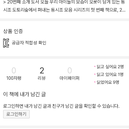
> 20번째 소개 도서 오늘 우리 아이들의 모습이 오롯이 담겨 있는 동
시조 도토리숲에서 펴내는 동시조 모음 시리즈의 첫 번째 책으로, 20
13년 출간한 초판에서 동시조를 추가하고, 그림작가가 그림을 그려
넣어 새롭게 만든 개정증보판입니다. 《짝 바꾸는 날》은 27년 동안 초
상품 인증
등학교 선생님으로 아이들과 함께 생활해 온 이일숙 선생님의 동시조
모음 책입니다. 선생님은 그 동안 학교에서 같이 생활하면서 겪었던
공급자 적합성 확인
아이들의 모습을 소재로 삼아 생생하게 동시조로 담아냈습니다. 동시
조 한 편 한 편에서 선생님이 아이들을 바라보는 사랑스런 눈길과 애
정이 느낄 수 있습니다. 《짝 바꾸는 날》은 전체 3부로 구성되어 있으
읽고 싶어요 2명
0
2
0
며, 1부는 친구, 2부는 학교, 3부는 가족을 주제로 꾸밈없는 요즘 아
읽고 있어요 1명
100자평
리뷰
마이페이퍼
이들이 마음속에 감춰둔 고민과 생각, 하고 싶었던 이야기가 선생님
읽었어요 9명
의 동시조와 선생님과 함께 생활하고 있는 아이들이 재미나게 그린
이 책에 내가 남긴 글
그림에 잘 드러나 있습니다. [짝 바꾸는 날] 한 달에 한 번씩 / 두근대
로그인하면 내가 남긴 글과 친구가 남긴 글을 확인할 수 있습니다.
는 내 마음 개그맨 성민이? / 보디가드 승용이? 망했다 / 태권도 여왕
로그인하기
이네 / 얌전히 지내 보자 교실은 아이에게 집과 함께 가장 많은 시간
을 보내는 중요한 생활공간입니다. 짝은 한 달 동안 바로 옆자리에서