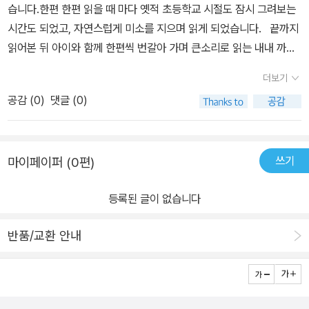
니다. 동시조는 아이들의 모습이나 생각, 정서를 우리 시조의 정형률
습니다.한편 한편 읽을 때 마다 옛적 초등학교 시절도 잠시 그려보는
에 맞춰 45자 안에 압축하여 함축적으로 내용을 전달하기에 정형시
시간도 되었고, 자연스럽게 미소를 지으며 읽게 되었습니다. 끝까지
인 시조의 행간과 행간, 여백, 리듬과 운율, 상상력을 함께 느낄 수 있
읽어본 뒤 아이와 함께 한편씩 번갈아 가며 큰소리로 읽는 내내 까르
습니다. 도토리숲는 동시조 모음 시리즈를 보다 함축적으로 의미를
르 웃음소리가 계속 끊이지 않았는데요 아마도 학교생활의 공감을 1
더보기
전달하고, 우리 시조의 멋을 느낄 수 있도록 중시조나 장시조가 아닌
00% 담아내었기 때문이 아닌지 생각해 봅니다. 실뜨기, 짝 바
공감 (
0
)
댓글 (0)
단시조로만 지은 동시조를 모아서 계속 펴낼 예정입니다.
꾸는날, 웃음꽃이 피었습니다 우리가 흔히 알고 있는 무궁화 꽃이 피
었습니다. 와 지금도 소풍가는 날만 손꼽아 기다리며 비만 오지 말라
면서 한번도 하지 않았던 하나님, 부처님 찾으며 기도를 했던 기억도
쓰기
마이페이퍼 (0편)
있습니다. 받아쓰기 보는 날 열심히 공부는 하지 않았지만, 그래도 기
본실력이 있다고 생각 했는데 점수를 받고 실망했던 기억들 새록 새
등록된 글이 없습니다
록 옛시절을 다시 떠 올려 보는 기회도 가져 보고 있습니다. 동심으
로 돌아가 어른들은 그 시절을 떠올려 볼 수 있고, 아이들은 “ 어 맞어
반품/교환 안내
맞어 무언의 미소가 번지는 마법같은 예쁜 동시조집 국어 교과서에도
나왔다며, 화들짝 놀라는 아이의 신이난 목소리에 다시 한번 미소가
지어집니다.