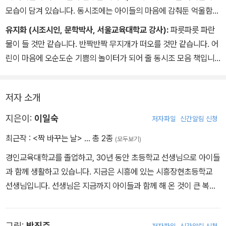
모습이 담겨 있습니다. 동시조에는 아이들의 마음에 감춰둔 억울함과
불만도 드러나고, 하고 싶었던 이야기들을 몸으로 표정으로 눈빛으로
유지화 (시조시인, 문학박사, 서울교육대학교 강사):
파릇파릇 파란
노래로 솔직하게 표현합니다. 있는 그대로의 자기 자신을 사랑하는
물이 들 것만 같습니다. 반짝반짝 무지개가 떠오를 것만 같습니다. 어
아이들과 그 아이들의 이야기가 담긴 이 동시조 모음 책에는 이일숙
린이 마음에 오순도순 기쁨의 놀이터가 되어 줄 동시조 모음 책입니
선생님이 얼마나 아이들을 사랑하고 아끼는지, 그 깊은 사랑이 달콤
다. 책장을 넘기는 어린이 마음 밭엔 지혜의 나무가 성큼 자라날 것입
하게 묻어납니다.
니다.
저자 소개
지은이:
이일숙
저자파일
신간알림 신청
최근작 :
<짝 바꾸는 날>
… 총 2종
(모두보기)
경인교육대학교를 졸업하고, 30년 동안 초등학교 선생님으로 아이들
과 함께 생활하고 있습니다. 지금은 시흥에 있는 시흥장현초등학교
선생님입니다. 선생님은 지금까지 아이들과 함께 해 온 것이 큰 복이
라고 생각하세요. 친구들과 싸우거나 말썽 피우는 아이들도 있지만,
더 큰 나무로 자라기 위한 과정이라고 생각하며 오히려 그런 모습을
그림:
박진주