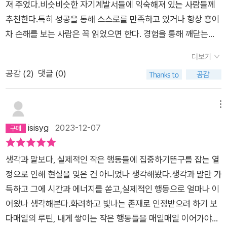
져 주었다.비슷비슷한 자기계발서들에 익숙해져 있는 사람들께
추천한다.특히 성공을 통해 스스로를 만족하고 있거나 항상 흥이
차 손해를 보는 사람은 꼭 읽었으면 한다. 경험을 통해 깨닫는건
손해가 존재하기 마련이다. 하지만 책을 통해 깨닫고 실천한다면
더보기
손해는 매우 줄어들것이다.다시 본론으로 돌아와 에고를 견제하
공감 (
2
)
댓글 (0)
면서 스스로를 관찰하는 관찰자가 되어 삶을 살아가야하는 이유
를 담은 책이다.다양한 이야기를 통한 다양한 목적을 제시 모든
목적이 독자들에게 다 필요한것은 아니지만 간과할 내용은 하나
메뉴
도 없었다
isisyg
2023-12-07
생각과 말보다, 실제적인 작은 행동들에 집중하기뜬구름 잡는 열
정으로 인해 현실을 잊은 건 아니었나 생각해봤다.생각과 말만 가
득하고 그에 시간과 에너지를 쏟고,실제적인 행동으로 얼마나 이
어왔나 생각해본다.화려하고 빛나는 존재로 인정받으려 하기 보
다매일의 루틴, 내게 쌓이는 작은 행동들을 매일매일 이어가야겠