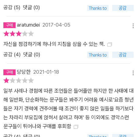
공감 (
5
)
댓글 (0)
aratumdei
2017-04-05
메뉴
자신을 점검하기에 하나의 지침을 삼을 수 있는 책.
공감 (
4
)
댓글 (0)
당당한
2021-01-18
메뉴
일부 사례나 경험에 따른 조언들은 들어줄만 하지만 한 사태에 대
해 일반화, 단순화하는 문구들은 봐주기 어려움 예시로’요즘 청년
들은 자기 경력에 견주어볼 때 조건이 좋지 않은 일들을 하기보다
는 차라리 부모집에 얹혀서 살려고 하며’ 등 이외에도 경악스런
문구들이 튀어나와 구매를 후회함
공감 (
4
)
댓글 (0)