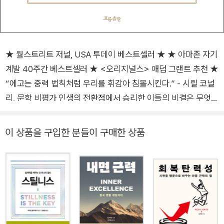
★ 월스트리트 저널, USA 투데이 베스트셀러 ★ ★ 아마존 자기
계발 40주간 베스트셀러 ★ <오리지널스> 애덤 그랜트 추천 ★
“에고는 중력 법칙처럼 우리를 휘감아 침몰시킨다.” - 시릴 코널
리, 문학 비평가 인생의 전환점에서 승리한 이들의 비결은 무엇인
가? 독일 총리 앙겔라 메르켈, 미국의 정치가 벤자민 프랭클린, <
워싱턴포스트> 발행인 케서린 윌리엄스, 메이저리그 최초 흑인
이 상품을 구입한 분들이 구매한 상품
선수 재키 로빈슨과 같은 인물들은 인생의 전환점에서 어떻게 실
패하지 않고 성공할 수 있었을까? 그들은 어떤 선택을 했을까?
미디어 전략가이자 베스트셀러 작가로 유명한 라이언 홀리데이
가 화려한 성공과 뼈아픈 실패를 경험한 후 발견한 인생 해답. 저
자 본인이 인생의 전환점마다 이런 책이 있었으면 좋았을 거라는
아쉬움에서 출발한 책이다. 열아홉 살에 대학교를 뛰쳐나와 일찌