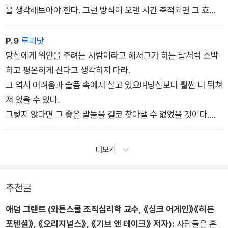
에고는 또한 시간을 들여 스스로를 성장시키는 것도 허용하지 않
을 생각해보아야 한다. 그런 방식이 오랜 시간 축적되면 그 효과
는다. 우리는 오랜 배움 속에서 모호함이나 역설과 씨름한 후에야
는 어마어마하게 커진다. 당신은 다양한 문제들을 해결함으로
우리가 궁극적으로 원하는 곳에 가 닿을 수 있다. 이 과정에서 나
써 많은 것들을배우게 되고, 조직 내에서 없어서는 안 되는 사람
P.9
루피닷
는충분히 알지 못한다는 깨달음, 지속적으로 배워야 한다는 겸손
이 될 것이다. 셀수 없이 많은 새로운 관계들을 인맥으로 쌓을 수
당신에게 위안을 주려는 사람이라고 해서그가 하는 말처럼 소박
만이우리를 거기에 데려다준다. 그러나 에고는 그런 인내를 견디
도 있다. 또한 이를통해 필요한 경우에 인출해 쓸 수 있는 많은 양
하고 평온하게 산다고 생각하지 마라.
지 못하며 오히려 약점으로 보고 패배자의 태도라고 몰아붙인
의 편의를 저축해둔셈이다.
그 역시 어려움과 슬픔 속에서 살고 있으며당신보다 훨씬 더 뒤쳐
다. 그리고이미 우리 안에는 이미 충분한 재능과 능력이 있다
다른 사람을 도움으로써 궁극적으로 자기 자신을 돕는 것, 바로이
져 있을 수 있다.
고 속삭이며 자기만의 상상에 사로잡히는 것이다.
것이 ‘캔버스 전략‘이다. 이 전략은 장기적인 효과를 위해서 단기
그렇지 않다면 그 좋은 말들을 결코 찾아낼 수 없었을 것이다.
적인 효과를 버리려는 노력이다. 모든 사람이 타인의 인정과 존경
-라이너 마리아 릴케 Rainer Maria Rilke
을 구할 때 당신은 그것들을 머릿속에서 아주 지워버려라. 다
더보기
른 사람들이 칭찬받도록 내버려두면서 당신은 훗날 이자가 엄청
나게 붙어서 되돌아올 때까지 계속 저축하기만 하면 된다. 그럼으
로써 그들이 칭찬과 존경을 받을 때 당신은 오롯이 즐거워
추천글
할 수 있다. 이것을 당신의목표로 삼아라.
애덤 그랜트 (와튼스쿨 조직심리학 교수, 《싱크 어게인》《히든
포텐셜》, 《오리지널스》, 《기브 앤 테이크》 저자):
사람들은 흔