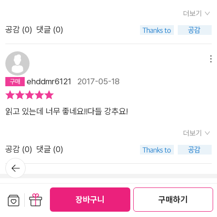
다.세상과 화합하되, 스스로의 가치관과 원칙에 최선을 다하자가
더보기
치관과 원칙이 없는 성공은 오래가지 못한다.성공한다고 해도 지
공감 (
0
)
댓글 (0)
속되지 않는다, 내가 변화하지 않는다면.모든 것을 좇는 것은 불
가능하다.남이 하는 것을 다 가지려고 하기보다스스로의 가치관
과 원칙에 맞는 몇 가지를 정하고 그것에 최선을 다하자.'나'라는
메뉴
질병에 걸리지 않도록 내 노력 이상의 성취를 경계하자.세상을 살
ehddmr6121
2017-05-18
아가는 데에는 협력이 필요하다.나의 존재를 내세우기 보다 부족
함을 채우며 세상과 화합하자.우리가 쌓아올린 행동을 발판삼아
읽고 있는데 너무 좋네요!!다들 강추요!
에고를 통제하기실패에서 오는 처참함 속에서 에고를 통제하기
란 매우 어려운 일일 것이다.어쩌면 우리는 고난에 대비하기 위해
더보기
서 원칙에 충실한 하루하루를 쌓아두어야 하는지도 모른다.고난
공감 (
0
)
댓글 (0)
에 부서지더라도 그것이 우리가 일어서고 성장할 기회이기에.에
뒤로가
기
고가 스스로를 돌아보려 하지 않을 때옳은 일, 자신보다 더 큰 목
적을 상기해야 한다.우리가 쌓아올린 표준과 원칙이 스스로를 객
응원 댓글
보관함담기
선물하기
장바구니
구매하기
관화 해줄 것이다.감정을 내려놓고 행동으로 쌓아온 것들에 집중
하도록 해줄 것이다.한줄요약'나 자신을 내세우기 보다 세상에 화