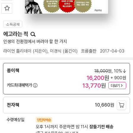
소득공제
에고라는 적
인생의 전환점에서 버려야 할 한 가지
라이언 홀리데이
(지은이),
이경식
(옮긴이)
흐름출판
2017-04-03
종이책
18,000
원,
10%
16,200
원
+ 900원
13,770
원
카드최대혜택가
더보기
전자책
10,660
원
수령예상일
양탄자배송
오후 1시까지 주문하면 밤 11시
잠들기전 배송