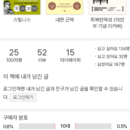
감치 <아메리칸어패럴>의 마케팅 전략가, 베스트셀러 저자, 사
업가로서 승승장구하던 라이언 홀리데이는 모든 일에서 실패를
경험하고 방황했다. 그리고 이를 극복하는 과정에서 역사적으로
스틸니스
내면 근력
회복탄력성 (15만
부 기념 리커버)
수많은 사람들이 자기의 ‘에고’를 어떻게 통제하느냐에 따라 인생
이 달라진다는 사실을 발견했다. 오랫동안 역사와 경영학을 공부
해온 저자는 스토아 철학과 고대 그리스 로마 사상가들로부터 영
읽고 싶어요 134명
25
52
15
감을 받아 이 문제에 대한 해답을 찾아 이 책에 담았다. 실제로 이
읽고 있어요 32명
100자평
리뷰
마이페이퍼
책은 미국 현지에서 출간 후 베스트셀러에 오르며 지금까지 많은
읽었어요 187명
이들의 공감과 찬사를 불러일으키고 있다.
이 책에 내가 남긴 글
로그인하면 내가 남긴 글과 친구가 남긴 글을 확인할 수 있습니
다.
로그인하기
구매자 분포
10대
0.5%
0.6%