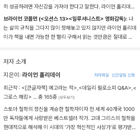
히 성공하려면 자신감을 가져야 한다고 말한다. 라이언 홀리데이
는 참신한 발상으로 이런 논리에 반기를 들고, 성공보다 더 큰 가
브라이언 코플먼 (<오션스 13><일루셔니스트> 영화감독):
나
치를 추구함으로써 자신감을 획득하는 방식에 초점을 맞춘다.
는 삶의 규칙을 그다지 많이 정해놓고 있지 않지만 라이언 홀리데
이가 책을 내면 가능한 한 빨리 구해서 읽는 것만큼은 절대로 어
기지 않는다.
저자 소개
지은이:
라이언 홀리데이
저자파일
신간알림 신청
최근작 :
<[큰글자책] 에고라는 적>
,
<데일리 필로소피 Q&A>
,
<
그로스 해킹>
… 총 165종
(모두보기)
스토아 철학의 정신을 계승한 철학자이자 전 세계 40개국 1000
만 독자들에게 사랑받은 베스트셀러 작가. 고대 그리스의 철학을
현대적으로 해석해 이 시대의 ‘가장 혁신적인 사상가’로 평가받는
다. 100만 부 이상 판매되었으며 출간 후 지금까지 그리스·로마