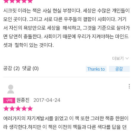
심을 가지고 읽었다.에고라는 흥미있는 주제를 다뤘길래 호기심
시크릿 이라는 책은 사실 현실 부정이다. 세상은 수많은 개인들이
으로 읽었는데, 역시나 단순하다.에고를 버리고 증오와 분노를 내
모인 곳이다. 그리고 서로 다른 우주들의 결합이 사회이다. 거기
려놓아야 한다.그것은 스스로를 세상으로부터 격리시키고 자기
서 자신의 욕망만으로 세상을 해석하고, 그것을 기준으로 살아가
인생을 근본적으로 밑바닥에 속박시킨다. 증오와 분노 대신 당신
면 당연히 충돌한다. 사회이기 때문에 우리가 지켜야하는 마인드
을 향한 모든 시선과 모든 말들을 열린 마음으로 받아들일 때 그
셋과 철학이 있는 것이다.
모든 것들이 자양분이 되어 당신의 삶을 앞으로 나아가게 할것이
다.
더보기
공감 (
2
)
댓글 (0)
메뉴
원종진
2017-04-24
여러가지의 자기계발서를 읽었고 이 책 또한 그러한 책중 한원이
라 생각한다.하지만 이 책은 이전의 책들과 다른 색다를 답을 던