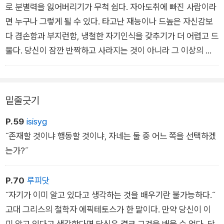
로 분별력을 잃어버리기가 무척 쉽다. 자아도취에 빠진 사람이라
면 누구나 그렇게 될 수 있다. 타고난 재능이나 드높은 자신감보
다 겸손함과 부지런함, 냉철한 자기인식을 갖추기가 더 어렵고 드
물다. 당신이 잠깐 반짝하고 사라지는 것이 아니라 그 이상의 존
재가 되고 싶다면 좀 더 장기적인 차원에 초첨을 맞추고 준비를
해야 한다. 자기가 추구하는 것을 이루려면 생각은 크게 할지라도
행동은 작게 해야 하고, 또 그런 태도로 삶을 살아야 한다. 타인으
밑줄긋기
로부터 받는 인정이나 어떤 지위에 신경을 쓰는 대신 무엇을 실천
P.59
isisyg
하고 공부할 것인지를 고민해야 한다. 그때 우리가 품는 꿈은 거
˝존재할 것이냐 행동할 것이냐, 자네는 둘 중 어느 쪽을 선택하겠
대한 야망이 아니라 구체적인 형태를 갖추게 될 것이다.
는가?˝
P.70
루피닷
˝자기가 이미 알고 있다고 생각하는 것을 배우기란 불가능하다.˝
고대 그리스의 철학자 에픽테토스가 한 말이다. 만약 당신이 이
미 알고 있다고 생각한다면 당신은 결코 그것을 배울 수 없다. 당