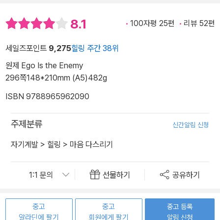
8.1
100자평 25편
리뷰 52편
세일즈포인트
9,275
힐링 주간 38위
원제 Ego Is the Enemy
296쪽
148*210mm (A5)
482g
ISBN 9788965962090
주제분류
신간알림 신청
자기계발
>
힐링
>
마음 다스리기
선물하기
공유하기
중고
중고
중고 등록
알라딘에 팔기
회원에게 팔기
알림 신청