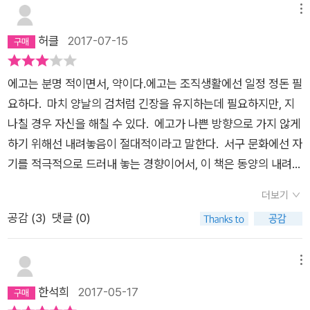
메뉴
허클
2017-07-15
에고는 분명 적이면서, 약이다.에고는 조직생활에선 일정 정돈 필
요하다. 마치 양날의 검처럼 긴장을 유지하는데 필요하지만, 지
나칠 경우 자신을 해칠 수 있다. 에고가 나쁜 방향으로 가지 않게
하기 위해선 내려놓음이 절대적이라고 말한다. 서구 문화에선 자
기를 적극적으로 드러내 놓는 경향이어서, 이 책은 동양의 내려놓
음을 얘기하니 인기일 수도 있겠다. 동양은 기본적으로 겸양을
더보기
미덕으로 하는 문화라서 자칫 어울리지 않을 듯한 책이지만, 워낙
공감 (
3
)
댓글 (0)
서구화된 지금은 어떨지 모르겠다.한마디로 잘나갈 때 까불지 말
고, 늘 내려놓는 자세가 필요하다고 말한다. 책은 무수한 사례를
나열하지만, 결과는 한 문장으로 표현할 수 있겠다.주위의 인정을
메뉴
받기 위해 흔들리지 말고, 증오와 분노를 내려놓고, 열린 마음으
한석희
2017-05-17
로 받아들이라고 한다. 지극히 평범한 주장을 많은 사례를 인내