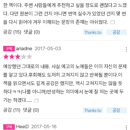
한 책이다. 주변 사람들에게 추천하고 싶을 정도로 괜찮다고 느꼈
다. 다만 원본이 그런 건지 아니면 번역 실수가 있었던 건지 몇 번
을 다시 읽어야 겨우 이해되는 문장의 존재는 아쉬웠다.
공감 (
15
)
댓글 (0)
ariadne
2017-05-03
메뉴
예상했던 그대로의 내용. 사실 에고의 노예들은 이미 자신의 문제
를 알고 있다.후회해도 도저히 고쳐지지 않고 반복될 뿐이다.이
책을 읽으면서도 깊게 공감은 했지만, 역시 고쳐지지는 않을 듯
하다ㅋㅋ(나를 아니까)반성하는 의미에서 눈에 잘 띄는 곳에 두
기는 하겠다.....
공감 (
11
)
댓글 (0)
HeeD
2017-05-16
메뉴