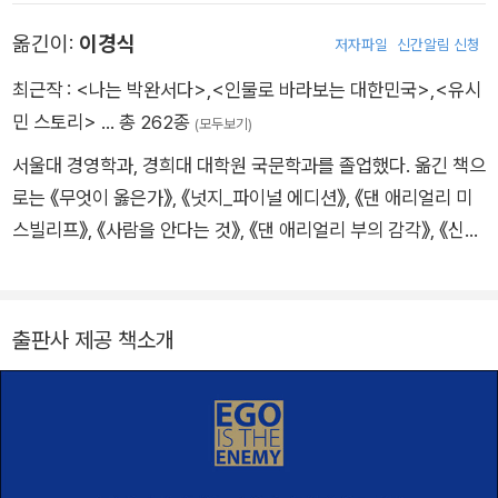
철학 분야에서 9년 연속 아마존 베스트셀러를 기록 중인 『데일리
옮긴이:
이경식
저자파일
신간알림 신청
필로소피』를 비롯해, 『에고라는 적』, 『스토아 수업』, 스토아철학
4부작 시리즈 등 그가 집필한 책은 모두 〈아마존〉과 《뉴욕 타임
최근작 :
<나는 박완서다>
,
<인물로 바라보는 대한민국>
,
<유시
스》 베스트셀러 목록에 올랐다. 구독자 194만 명에 달하는 유튜
민 스토리>
… 총 262종
(모두보기)
브 채널 〈Daily Stoic〉을 운영하고 매일 백만 명 이상에게 철학
서울대 경영학과, 경희대 대학원 국문학과를 졸업했다. 옮긴 책으
뉴스레터를 발행해, 현대인을 위한 가장 실용적인 철학자의 지혜
로는 《무엇이 옳은가》, 《넛지_파이널 에디션》, 《댄 애리얼리 미
를 전하고 있다.
스빌리프》, 《사람을 안다는 것》, 《댄 애리얼리 부의 감각》, 《신호
와 소음》, 《안데르센 자서전》, 《카사노바 자서전》, 《태평양 전쟁》
등 150여 권이 있다. 저서로는 에세이집 《인물로 바라보는 대한
민국》, 《치맥과 양아치》, 《1960년생 이경식》, 《청춘아 세상을 욕
출판사 제공 책소개
해라》, 《대한민국 깡통경제학》, 《미쳐서 살고 정신 들어 죽다》,
《나는 아버지다》, 소설 《상인의 전쟁》, 평전 《나는 박완서다》,
《유시민 스토리》, 《이건희 스토리》 등이 있고, 영화 〈개 같은 날
의 오후〉, 〈나에게 오라〉, TV 드라마 〈선감도〉, 연극 〈동팔이의
꿈〉, 〈춤추는 시간여행〉, 오페라 〈가락국기〉, 음악극 〈6월의 노래,