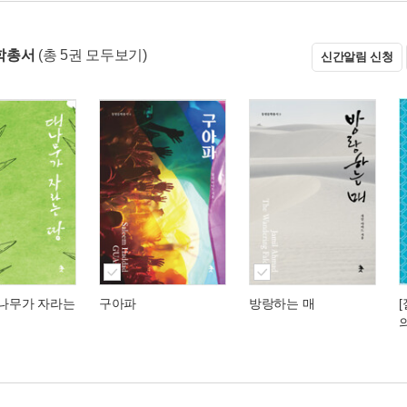
학총서
(총 5권 모두보기)
신간알림 신청
대나무가 자라는
구아파
방랑하는 매