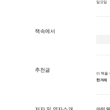
일요일
책속에서
P. 108~
'전쟁을
을 홀짝
께 코냑을
P. 162~
나치주의
확신하면
이 겪을 
P. 192~
하지만 
우리는 