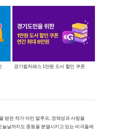
간
경기컬처패스 1만원 도서 할인 쿠폰
삼성카드가 쏜다! 알라
 받은 작가 아민 말루프, 정체성과 사랑을
 오늘날까지도 중동을 분열시키고 있는 비극들에