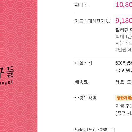
10,8
판매가
9,18
카드최대혜택가
알라딘 
최대 1만
시) / 
1만원 
마일리지
600원(5
+ 5만원
배송료
유료 (도
수령예상일
양탄자배
지금 주
(중구 서
Sales Point :
256