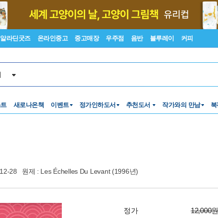
알라딘굿즈
온라인중고
중고매장
우주점
음반
블루레이
커피
서
스트
새로나온책
이벤트
정가인하도서
추천도서
작가와의 만남
북
12-28
원제 : Les Échelles Du Levant (1996년)
정가
12,000