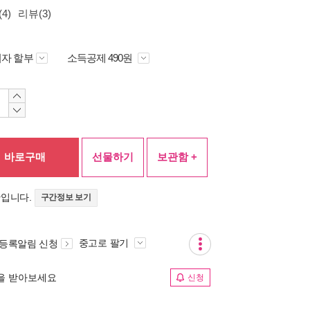
4)
리뷰(3)
자 할부
소득공제 490원
바로구매
선물하기
보관함 +
간입니다.
구간정보 보기
중고로 팔기
 등록알림 신청
림을 받아보세요
신청