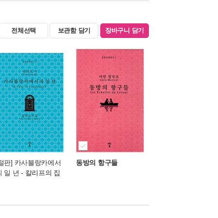
전체선택
보관함 담기
장바구니 담기
[절판] 카사블랑카에서
동방의 항구들
의 일 년
- 칼리프의 집