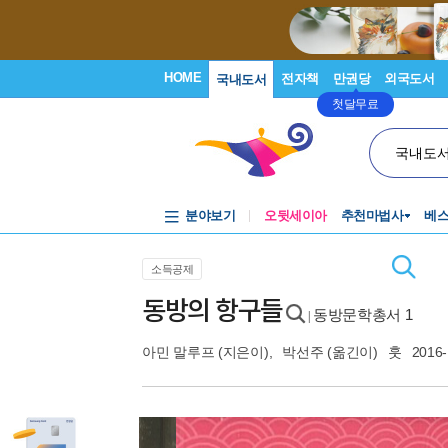
HOME
전자책
만권당
외국도서
국내도서
첫달무료
국내도
분야보기
오뒷세이아
추천마법사
베
소득공제
동방의 항구들
동방문학총서 1
|
아민 말루프
(지은이),
박선주
(옮긴이)
훗
2016-