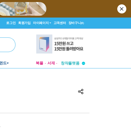
로그인
회원가입
마이페이지
고객센터
장바구니
(0)
투비컨티뉴드
펀드
북플
서재
창작플랫폼
투비컨티뉴드
원