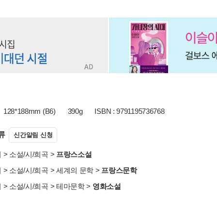
128*188mm (B6)
390g
ISBN : 9791195736768
류
신간알림 신청
서
>
소설/시/희곡
>
프랑스소설
서
>
소설/시/희곡
>
세계의 문학
>
프랑스문학
서
>
소설/시/희곡
>
테마문학
>
영화소설