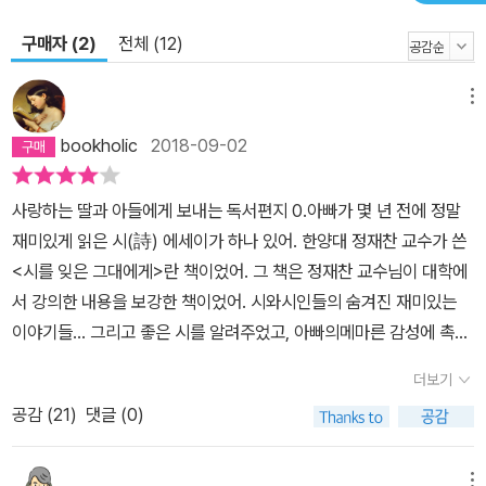
들려주는 자이기 때문이다. 시인의 목소리를 찾아 우리에게 들려주는
저자의 글쓰기 가운데 오직 일관된 것이 있다면, 아마도 시와 인간에
구매자 (2)
전체 (12)
대한 사랑일 것이다. 별들은 게서 걸음을 멈췄다. 정착할 만한 곳을 드
디어 찾았으니까. 오순도순 착하게 사는 사람들, 그들이 모인 마을에
메뉴
별이 많은 까닭이 거기에 있다. 그런 사람들은 자신을 돌아보고 이웃
bookholic
2018-09-02
을 돌보고 밤하늘을 본다. 그래서 도종환 시인은 단언하는 것이다. 별
이 많이 뜨는 이유는 착하게 살아서라고, 사람들이 순하게 살면 별이
사랑하는 딸과 아들에게 보내는 독서편지 0.아빠가 몇 년 전에 정말
많이 뜬다고. 꼭 시인이 모여 살지 않아도 그런 사람들이 많이 모인 마
재미있게 읽은 시(詩) 에세이가 하나 있어. 한양대 정재찬 교수가 쓴
을이 시인의 마을일 것이다. 시인이 간절히 노래하고 그리고 싶었던
<시를 잊은 그대에게>란 책이었어. 그 책은 정재찬 교수님이 대학에
그런 마을이었을 것이다. 정태춘이 노래하고, 곽재구가 기다리고, 이
서 강의한 내용을 보강한 책이었어. 시와시인들의 숨겨진 재미있는
철수가 별을 그리고, 도종환이 시를 짓는 마을이 아마도 그러할 것이
이야기들… 그리고 좋은 시를 알려주었고, 아빠의메마른 감성에 촉촉
다. - <시인의 마을> 중에서
히 적셔 주는 글들… 감동의 도가니였다고 해도 과장은 아닌 그런 책
더보기
이었어. 그 책을 읽고 나서 선물할 일이 있거나 누군가 책을 추천해달
공감 (
21
)
댓글 (0)
라고 하면 한동안 이 책을 선물하거나 추천을 해주었는데 이 책을 이
들을 읽은 이들은 모두 너무 좋았다는 회신을 주었단다.그야말로 시
를 잊는 아빠에게 시에 관심을 갖게 해주었던 책이야. 최근에는 <시
메뉴