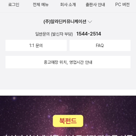
로그인
전체 메뉴
회사 소개
출판사 안내
PC 버전
의 교훈이라고 설파하는 것 같다.(112)이제는 유행어처럼 즐겨 쓰게
서는 카르페 디엠에 대해 이야기하기 직전, 키팅이한 학생에게 “장미
된 말. “이 또한 지나가리라” 문제는 이 말을 고난의 시절에만 쓴다는
꽃 봉오리를 따려면 바로 지금이니 언제나 시간은 쉼 없이 흐르고, 오
(주)알라딘커뮤니케이션
것이다. 원래 이는 구약성서의 인물 다윗이 기쁠 때 교만하지 않게 하
늘 이렇게 활짝 핀 꽃송이도 내일이면 시들고 말지어다”라는 로버트
는 동시에, 절망에 빠지고 시련에 처했을 때 용기를 줄수 있는 말로 반
헤릭의 시 <To the Virgins, Make Much of Time>을 읽힌다. 그
1544-2514
일반문의 (발신자 부담)
지에 새긴 글귀가 아니었던가. 기쁜 오늘 하루도, 힘든오늘 하루도, 이
러나 나서 ‘장미꽃 봉오리를 따려면 바로 지금이니’의 정서를 가리키
1:1 문의
FAQ
또한 모두 지나가리라. 그러기에 전인권은 <걱정 말아요 그대>라는
는 라틴어가 곧 카르페 디엠이라 했던 것이다. 따라서이는 “때를 놓치
노래에서 지나간 것은 지나간 대로그런 의미가 있다 하지 않았던가.
지 말라”는 의미로 이해함이 적절하다.=================
중고매장 위치, 영업시간 안내
(121)일생을 살지만 매일 살 수 있는 것은 하루밖에 없다. 그렇게 하
=================== 3. 디지털 세계가 되고, 스마트폰
루하루, 그러다 어느 날, 그날도 긴 하루 지나고 언덕 저편에 인생의
이 세상을 점령하면서 점점 문학하는 사람들의밥그릇이 작아진다는
마지막빨간 석양이 물들 때, 그때 나는 왜 여기에 서 있느냐고 묻지 않
이야기를 들었어. 그 중에 시인은 더욱 그렇다는구나. 책을 읽더라도
을 것이다. 많이 미안하고 부끄럽긴 하겠지만, 사랑과 혁명이 어찌됐
시집보다는 소설을 선호하잖아. 뭐, 아빠도 그러니까 말이야. 그렇다
든, 그것도 따지지 않을 것이다. 유대를 나눈 이들과 헤어지는 슬픔이
보니 시 짓는 것은 가난을 감수하지않고서는 할 수 없는 일이 되어버
아주 크겠지만, 떠나는 게 내 잘못은 아니니 서로의 발잔등을 보며 위
린 것 같아. 시에 관한 이야기를 써서 많은 돈을 번 정재찬 교수님이시
로도 해 줄 수 있을 것이다. 그리고 그냥 올리버 색스처럼 감사할 것이
인들에게 미안한 마음이 있었던 것은 아닐까 싶어… 그래서 이 책에서
다. 긴 하루 짧은 인생이든, 짧은 하루 긴 인생이든, 매일이 축복이었
그런 시인들의 이야기도 해준 것은아니었나 싶기도 하고… 좀더 시를
다고 여기까지 축복이었다고. 그리고 종소리를 들으며 다시 또 설렐
사랑해주고, 시인들을 사랑해달라고 말이야. 아래와 같은 시를 읽으