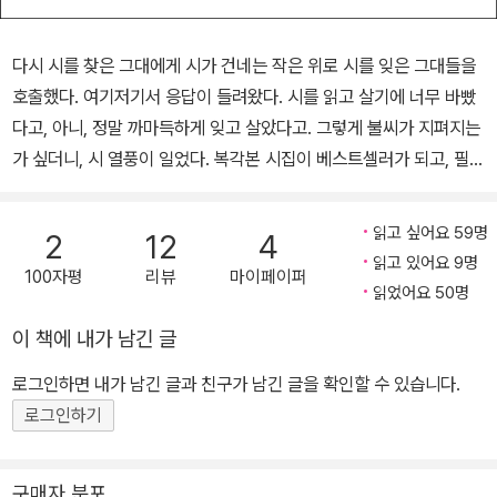
다시 시를 찾은 그대에게 시가 건네는 작은 위로 시를 잊은 그대들을
호출했다. 여기저기서 응답이 들려왔다. 시를 읽고 살기에 너무 바빴
다고, 아니, 정말 까마득하게 잊고 살았다고. 그렇게 불씨가 지펴지는
가 싶더니, 시 열풍이 일었다. 복각본 시집이 베스트셀러가 되고, 필사
바람이 시로 옮겨 불어오는가 하면, 윤동주는 영화가 되어 사랑을 받
았다. 사람들의 기억과 가슴속에서 멀어진 ‘불후의 명시’들에 다시 생
읽고 싶어요 59명
2
12
4
명력을 불어넣어 누구든 시를 누리고 즐기게 하려는 정재찬 교수의
읽고 있어요 9명
100자평
리뷰
마이페이퍼
노력은 계속된다. 문학, 예술, 문화 등 장르의 경계를 넘나들며 시의
읽었어요 50명
지평을 넓혀, 세대는 물론 사람들 사이에 그어진 불온한 경계를 넘어
이 책에 내가 남긴 글
모두 함께 시와 삶의 향기를 누리게 하는 것, 그렇다면 시는 훌륭한 소
통의 도구이자, 미래를 함께 걸어 나가는 힘이 센 무기가 될 것이다. 1.
로그인하면 내가 남긴 글과 친구가 남긴 글을 확인할 수 있습니다.
불통의 시대를 끝내는 시는 ‘소통의 언어’다 ― 시와 삶을 잇는 정재
로그인하기
찬의 목소리 긴 터널 속에 있는 듯한 날들이 오래였다. 우리 삶에 시는
없었다. 가난, 전쟁, 경쟁, 돈의 시대. 이런 시대에 시가 무슨 소용인
구매자 분포