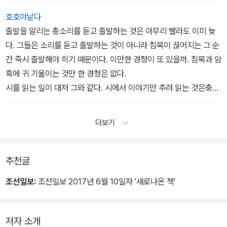
호호야날다
출발을 알리는 총소리를 듣고 출발하는 것은 아무리 빨라도 이미 늦
다. 그들은 소리를 듣고 출발하는 것이 아니라 침묵이 끊어지는 그 순
간 즉시 출발해야 히기 때문이다. 이만한 경청이 또 있을까. 침묵과 암
흑에 귀 기울이는 것만 한 경청은 없다.
시를 읽는 일이 대저 그와 같다. 시에서 이야기만 추려 읽는 것은충분
한 일이 못 된다. 우리는 시인의 목소리를 읽고, 침묵마저 읽어야 한
다. 말한 것과 말한 것 사이, 말한 것과 말하지 않은 것 사이, 말로 하
더보기
지 못한 것까지, 아니 시인 자신도 모르는 것까지, 보이지 않는암흑까
지 경청하며 읽어야 한다. 물론 시인이라고 해서 제 목소리에취하
지 않는 자는 아닐 것이다. 디만 그는 자신의 목소리를 목구멍이 아
추천글
닌 귀로 들으려 애쓰는 자인 것은 분명하다. 그는 타인 대신 아파하
조선일보:
조선일보 2017년 6월 10일자 '새로나온 책'
고, 신음해 주고, 끙끙 앓는 소리로 간신히 침묵을 뚫고, 침묵을소리처
럼 흘리는 자이기 때문이다.
시를 읽는 마음으로 타인의 목소리를 읽고, 시인의 마음으로 자신
저자 소개