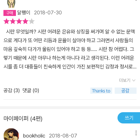
를 잊은 그대에게>라는 드라마도 하더구나. 아빠가 그 드라마를 보지
달팽이
2018-07-30
는 않았지만, 이 책과 연관이 있겠지. 그런 정재찬 교수님의 그 다음
책 <그대를 듣는다>라는 책을 이번에 읽었단다. 첫 번째 책 <시를 잊
시란 무엇일까? 시란 어려운 은유와 상징을 써가며 알 수 없는 문맥
은 그대에게>가 너무 좋아서, 두 번째 책에 대한 기대감이 너무 커서
으로 게다가 또 어떤 리듬과 운율이 살아야 하고 그러면서 사람들의
그 기대치까지는 조금 미치지 못했지만,다시 한번 아빠의 영혼에 촉
마음 깊숙히 다가가 울림이 있어야 하고 등 등..... 시란 참 어렵다. 그
촉한 비를 내렸단다. 1.=========================
렇기 때문에 시란 아무나 하는게 아니다 라고 생각된다. 이런 어려운
===========(28)사랑이란 두 개의 심장을가까이 포개는 거
시를 좀 더 대중들이 친숙하게 인간이 가진 보편적인 감정과 정서로
다. 두근거리며 안았을 때, 안긴 그의 두근거리는심장이 느껴질 대 우
풀어낸 책이라 해야 할까? 시가 매력적인 이유는 인간의 사유보다는
리의 심장은 더 두근거리게 된다. 둘의 가슴이 하나로 합쳐지면서 엄
더보기
더욱 깊은 마음의 지층을 건드리기 때문일 것이다. 시가 대상으로 하
청난 파동이 일어나는것이다. 그 파동은 13억 광년 떨어진 곳에서 블
공감 (
3
)
댓글 (0)
는 것도 여러 가지다. 누구나 꿈꾸는 설레임의 사랑... 누구나 언젠가
랙홀 한쌍이 합쳐져 생겨난 중력파와 다름없다.============
그런 사랑을 해보지 않았을까? 한 순간 눈망울에 맺힌 순간적이지만
========================…시의 소재는 무한하다는
운명적인 그대와 그녀의 경험을 가지고 있을 것이다. 누군가를 위해
것이 맞겠지. 그래도 그 중에 가장 많이 다루는것은 사랑이 아닐까 싶
쓰기
마이페이퍼 (4편)
자신을 잊어버릴 수 있는 일이란 것은 특별한 인생의 경험이다. 터키
구나. 사랑을 하게 되면 먼저 몸에 변화가 온단다. 자신이 통제할 수
해변에 밀려온 시리아의 난민 아이 쿠르디. 그의 죽음의 모습 자체도
없는 몸의 변화… 그 중에 가슴이 두근두근…. 이 책의 시작의 첫 번째
bookholic
2018-08-07
메뉴
사람들의 마음 속에 깊은 울림을 남겨 놓는다. 이렇게 말하면 이상하
꼭지의 제목은 “두근두근”. 사람의 감정을 가장 장 표현한 단어 두근