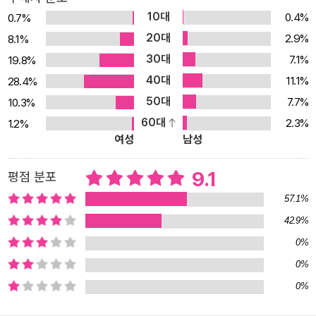
가, 힘겨운 내 삶에 누가 관심이나 있을까. 서로의 말을 들어주지 않고
10대
0.4%
0.7%
내 말만 쏟아내는 요즘, SNS ‘좋아요’ 클릭 속에 사람과 사람 사이의
20대
2.9%
8.1%
깊은 소통이 오가기란 불가능에 가깝다. 그런데도 사람들은 쉽게 편
30대
7.1%
19.8%
을 가르고, 오해의 골은 깊어진다. 시를 읽는다는 것은 매우 개인적인
40대
행위이나, 시를 함께 읽고 서로의 목소리를 들어주고 그 사이의 침묵
11.1%
28.4%
까지 귀를 기울일 때 나의 삶은, 당신의 삶은, 마침내 우리의 삶은 조
50대
7.7%
10.3%
금 더 나아지지 않을까. 그것이 이 시대에 우리가 살아가는 태도이자
60대
2.3%
1.2%
여성
남성
방식이었으면 싶다. 저자는 나아가 시를 잊지 않되, 시에 빠져 세상을
잊어서는 안 된다고 힘주어 말한다. 시를 통해 맑아진 우리 눈으로 다
9.1
평점 분포
시 시와 세상을 바라보아야 한다는 것. 책을 덮고 나면 삶을 위로하는
나직한 목소리가 남을 것이다. 힘들어도, 빠듯해도, 울고 싶어도 그래
57.1%
도 함께 살아가 보지 않겠냐는. 시를 읽는 마음으로 타인의 목소리를
42.9%
읽고, 시인의 마음으로 자신의 목소리를 읽는 것. 그리하여 서로의 목
0%
소리를 회복해 주는 것, 그것이 이 시대에 우리가 살아가는 태도이자
0%
방식이었으면 싶다. 목소리가 살아야 사람이 산다. 목소리는 곧 그 사
0%
람이니까. - <그대를 듣는다> 중에서 2. 시는 총을 이긴다 ― 시가 우