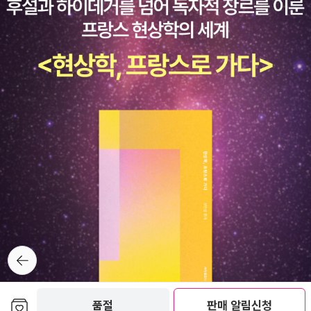
것이다.(195)시 한 편 순산하려고 온몸 비틀다가깜박 잊어 삶던 빨래
면 짠해지면서, 시에더욱 관심 좀 가져야겠구나 싶더구나. 좋아하는
를 까맣게 태워버렸네요남편의 속옷 세 벌과 수건 다섯 장을내 시 한
시 한두 편은 늘 외울 수 있는 그럼 사람들이 많았으면좋겠다 싶었어.
편과 바꿔버렸네요어떤 시인은 시 한 편으로 문학상을 받고어떤 시인
시인들이 대접을 많이 받아서, 좋은 시들을많이 써서, 메마른 디지털
은 꽤 많은 원고료를 받았다는데나는 시 써서 벌기는커녕어림잡아 오
세계를 촉촉히 적셔주는 단비 같은 역할이 되었으면…. ========
만 원 이상을 날려버렸네요태워버린 것은 빨래뿐만이 아니라빨래 삶
============================시 한 편 순산하려
는 대야까지 새까맣게 태워 버려그걸 닦을 생각에 머릿속이 더 새까
고온몸 비틀다가깜박 잊어 삶던 빨래를까맣게 태워버렸네요남편의
맣게 타네요원고료는 잡지구독으로 대체되는시인공화국인 대한민국
속옷 세 벌과수건 다섯 장을내 시 한 편과 바꿔버렸네요어떤 시인은
에서시의 경제는 언제나 마이너스오늘은 빨래를 태워버렸지만다음엔
시 한 편으로문학상을 받고어떤 시인은 꽤 많은원고료를 받았다는데
무얼 태워버릴지속은 속대로 타는데요혹시 이 시 수록해주고 원고료
나는 시 써서 벌기는커녕어림잡아 오만 원 이상을날려버렸네요태워
대신남편 속옷 세 벌과 수건 다섯 장 보내줄착한 사마리언 어디 없나
버린 것은 빨래뿐만이아니라빨래 삶는 대야까지 새까맣게태워 버려
요 - 정다혜, <시의 경제학>(238)그에 이어지는 장면
그걸 닦을 생각에 머릿속이더 새까맣게 타네요원고료는 잡지구독으
에서 바로 ‘카르페 디엠(Carpe Diem)’이라는 라틴어가 나온다. 중세
로대체되는시인공화국인 대한민국에서시의 경제는 언제나 마이너스
기독교 시대를지배했던 언어가 지상의 명령처럼, 하나의 성스러운 주
오늘은 빨래를 태워버렸지만다음엔 무얼 태워버릴지속은 속대로 타
뒤로가
기
문처럼 학생들에게 던져진다. 영화 속 한글 자막은 한결같이 이 구절
는데요혹시 이 시 수록해주고원고료 대신남편 속옷 세 벌과 수건다섯
을 “현재를 즐겨라” 또는 “오늘을 즐겨라”로쓰고 있다. 그러나 이러
장 보내줄착한 사마리언 어디 없나요 - 정다혜, <시의
보관함담기
품절
판매 알림신청
한 번역은 다소 오해의 소지가 있다. 원래영화에서는 카르페 디엠에
경제학>==================================