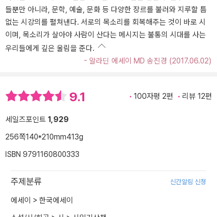
들뿐만 아니라, 문학, 예술, 문화 등 다양한 장르를 불러와 지루할 틈
없는 시강의를 펼쳐낸다. 서로의 목소리를 회복해주는 것이 바로 시
이며, 목소리가 살아야 사람이 산다는 메시지는 불통의 시대를 사는
우리들에게 깊은 울림을 준다.
- 알라딘 에세이 MD 송진경 (2017.06.02)
9.1
100자평 2편
리뷰 12편
세일즈포인트
1,929
256쪽
140*210mm
413g
ISBN 9791160800333
주제분류
신간알림 신청
에세이
>
한국에세이