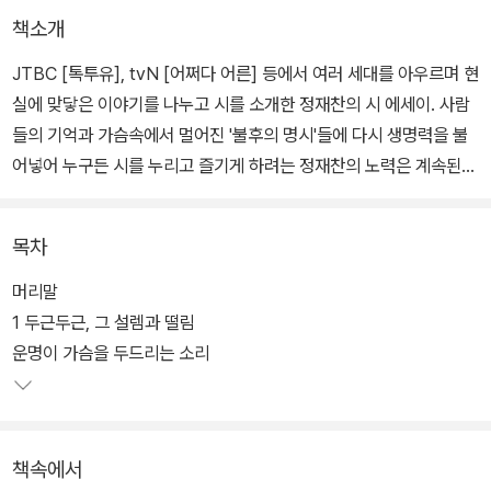
책소개
JTBC [톡투유], tvN [어쩌다 어른] 등에서 여러 세대를 아우르며 현
실에 맞닿은 이야기를 나누고 시를 소개한 정재찬의 시 에세이. 사람
들의 기억과 가슴속에서 멀어진 '불후의 명시'들에 다시 생명력을 불
어넣어 누구든 시를 누리고 즐기게 하려는 정재찬의 노력은 계속된
다.
목차
다양한 문학, 예술, 문화 장르의 경계를 넘나들며 시의 지평을 넓혀나
가고자 한다. 그리하여 세대만이 아니라 사람들 사이에 그어진 모든
머리말
불온한 경계를 넘어 모두가 함께 시와 삶의 향기를 향유하게 하는 것,
1 두근두근, 그 설렘과 떨림
저자는 시를 다시 찾은 그대들에게 이제 '각자도생'을 버리고 함께 삶
운명이 가슴을 두드리는 소리
을, 어려운 현실을 노래하자고 손을 잡아끈다.
책속에서