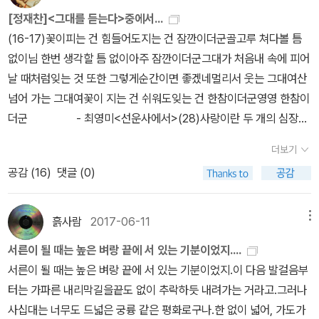
지만 그 삶의 마지막 모습 그 자체가 시가 된다. 죽은 시체의 침묵은
[정재찬]<그대를 듣는다>중에서...
두근… 이 단어만으로 참많은 이야기를 풀어내시는구나. 너희들도 앞
수많은 말보다 더욱 사람들의 마음을 움직이기 때문이다. 지구상에
(16-17)꽃이피는 건 힘들어도지는 건 잠깐이더군골고루 쳐다볼 틈
으로 이제 이런저런 일로 가슴 설레고 두근두근 거리는 일들이많이
쿠르디의 운명을 가진 아이가 어디 한 둘이겠는가. 하지만 쿠르디는
없이님 한번 생각할 틈 없이아주 잠깐이더군그대가 처음내 속에 피어
생길 텐데, 그 두근거림이 좋은 추억이 되길 바래. 2.정재찬 교수님의
인류사회에 대해 큰 메시지를 남겼으니 그의 죽음이 헛된 것만은 아
날 때처럼잊는 것 또한 그렇게순간이면 좋겠네멀리서 웃는 그대여산
책은 분명 시에 관한 이야기이지만, 시뿐만 아니라노래이야기도 있고
니리라. 세상에 헛된 죽음은 없다지만 사회적 인간적 관점으로 들여
넘어 가는 그대여꽃이 지는 건 쉬워도잊는 건 한참이더군영영 한참이
영화이야기도 있고, 소설 이야기도 있단다. 그래서더욱 그의 글이 친
다 본 곳에서 그 의미를 찾을 수 있기에 쿠르디의 삶과 죽음이 더욱 특
더군 - 최영미<선운사에서>(28)사랑이란 두 개의 심장을
근함이 느껴지는 것 같아. 책을 읽으면서 이 책에서 소개한 노래들을
별해지는 것이다. 우리는 진정으로 상대방의 목소리를 들을 수 있을
가까이 포개는 거다. 두근거리며 안았을 때, 안긴 그의 두근거리는 심
찾아서 들으면서책을 읽기도 했어. 생각나는 노래만 적어보아도, ‘나
더보기
까? 아니 나 자신의 내면의 목소리를 들을 수 있을까? 때로 시는 이에
장이 느껴질 대 우리의 심장은 더 두근거리게 된다. 둘의가슴이 하나
의 기타이야기’, ‘서른 즈음에’, ‘사랑한 후에’, ‘서울 그곳은’, ‘시인의 마
대해 묻는다. 상대방의 말소리를 듣는다는 것은 문맥을 살핀다는 작
공감 (
16
)
댓글 (0)
로 합쳐지면서 엄청난 파동이 일어나는 것이다. 그 파동은13억 광년
을’,‘사노라면’…. 그 밖에도 많은 곡들을 소개해주었어. 소개해준노래
업 너머의 일이다. 때로는 그 사람의 감정을 살피는 일이기도 하고 때
떨어진 곳에서 블랙홀 한 쌍이 합쳐져 생겨난 중력파와 다름없다.(5
들의 공통점은 가사가 좋은 노래들이었어. 노래 없이 그냥 가사만 적
로는 그 사람의 삶의 흔적을 더듬는 일이기도 하다. 더 나아가 그 삶
8)무릇 욕망의 과잉은 예술적 성취에 오히려 해가 되는 법, 그러기에
어놓으면 한 편의 시가 되는 그런노래들이었어.그 중에 아빠도 좋아
흙사람
2017-06-11
메뉴
속에 펼쳐져 있는 그 시대와 정신을 살피는 일이기도 하다. 자신의 외
대체로 아마추어가 전문 작가보다 더 감정이 풍부하고 진실하고 의욕
하는 김광석의 노래, ‘서른 즈음에’… 그 노래 가사 중에 그런 말이 있
서른이 될 때는 높은 벼랑 끝에 서 있는 기분이었지....
로움의 끝에서 내는 자신의 본래의 목소리를 듣는 일이기도 하다. 그
적인 편이지만, 예술적 결과는 그에비례하지 않는 것. 하지만 철없고
어. 내가 떠나 보낸 것도 아니고, 내가 떠나온 것도 아니라는 가사…
서른이 될 때는 높은 벼랑 끝에 서 있는 기분이었지.이 다음 발걸음부
것은 자신의 내면에 응어리진 그늘을 햇볕 속에 말리는 일이기도 하
순수했던 그 시절, 열정으로만가득 차고 미숙했던 그 시절이 그래서
그 노래를 들을 때는 그게 의미를두지 않았던 가사인데, 정재찬 교수
터는 가파른 내리막길을끝도 없이 추락하듯 내려가는 거라고.그러나
고 또 시대가 강제한 억압과 한을 풀어놓는 일이기도 하다. 산업화
아름답고 그리운 것 아니겠는가.(70)이야기보다 목소리를, 목소리만
의 글을 보니,,, 청춘이라는것이 나빴네 내가 잘못한 것도 없는데, 왜
사십대는 너무도 드넓은 궁륭 같은 평화로구나.한 없이 넓어, 가도가
의 과정에서 '이촌향도'라 불리우는 급격한 사회변동과 인구이동 속에
이 아니라 침묵까지 듣는 것이 진짜 경청이다. 상대의 이야기를 들어
나를 떠나갔냐… 청춘아… 그것도 언제 떠나갔는지도 모르게 떠나간