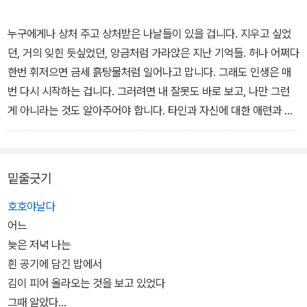
누구에게나 상처 주고 상처받은 나날들이 있을 겁니다. 지우고 싶었
던, 거의 잊힌 듯싶었던, 앙금처럼 가라앉은 지난 기억들. 허나 어쩌다
한번 휘저으면 금세 흙탕물처럼 일어나고 맙니다. 그래도 인생은 매
번 다시 시작하는 겁니다. 그러려면 내 잘못도 바로 보고, 나만 그런
게 아니라는 것도 알아주어야 합니다. 타인과 자신에 대한 애련과 연
민이 소중한 것은 그 때문입니다. 돌아누우며 신음하는 누군가의 어
깨를 내가, 아니 흐느끼는 내 어깨를 누군가 토닥여 주길 우리는 간절
히 바라며 살아가지 않습니까. 위로와 소통, 그것을 시가 할 수 있다고
밑줄긋기
믿었습니다.
호호야날다
어느
늦은 저녁 나는
흰 공기에 담긴 밥에서
김이 피어 올라오는 것을 보고 있었다
그때 알았다