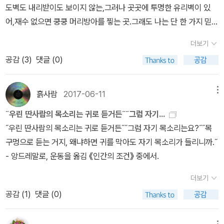
도벽도 내리받이도 보이지 않는,그러나 곳곳에 투명한 유리벽이 있
서 그 많은 사람들이 가족들과 분리되고 해체되어 고향을 노래했을
주는 것만도 퍽 소중한 일이다. 하지만 이야기가궁극적인 전언(傳
청춘… 떠나간 것은 떠나간것이고, 이제 현실을 받아들인다는 가사…
어,재수 없으면 쿵쿵 머리방아를 찧는 곳.그래도 나는 단 한 가지 믿는
것인가? 삶의 생존을 위하여 몸부림치던 삶 속에 그리워하던 가족과
言), 곧 메시지가 아닐 때가 많다. 어떨 땐 그냥 말하는 것 자체가 그
정채찬 교수님이이야기한 것처럼 ‘서른 즈음에’라는 노래는 서른에
것이 있어서이 마흔에 날마다, 믿는 도끼에 발등을 찍힌다.from 최승
어머니에 대한 마음은 얼마나 절절했을 것인가? 나는 등려군의 노래
의 목적일 수도 있다. 진짜 말하고픈전언이 표면의 전언과 반대일 때
들어도, 마흔에 들어도, 어울린다는 생각이 들더구나. 쉰이 되어도 또
더보기
자 <마흔>, [내 무덤, 푸르고], 서울, 문학과지성사, 1993
를 좋아하곤 했다. 중국 수 억의 청년들이 일자리를 찾아 도시로 흘러
도 있다. 그러기에 고생한 시절을 이야기하면서 행복해하는 목소리가
같은 생각이 들겠지?그런데, 아빠에게서 정말 정춘이 모두 떠나버린
공감 (
3
)
댓글 (0)
들어 고향과 어머니를 그리워했을 때 그 마음을 노래 하나로 달래주
들린다면진실은 목소리에 있지, 이야기에 있지 않다는 것 아니겠는
걸까? 어디, 조금은 묻어 있지 않을까?그래, 노래처럼 인정해야지…
었던 가수. 아주 작은 몸에서 뿜어져 나오는 열정과 에너지가 허공을
가. 더중요한 것은 말하지 않은, 차마 말할 수 없는 침묵의 소리에 귀
====================================(8
가득 채웠던 등려군의 가슴아리고 부드러운 노랫말에 귀기울이다 보
흙사람
2017-06-11
메뉴
기울이는 것이다.(71)시를 읽는 일이 대저 그와 같다. 시에서 이야기
0)내가 떠나보낸 것도 아닌데내가 떠나온 것도 아닌데, 떠나간 사랑
면 절로 눈물이 나올 것만 같았다. 그 시대의 아픔과 그 시대의 절망을
만 추려 읽는 것은충분한 일이 못 된다. 우리는 시인의 목소리를 읽고,
을 한탄하는 듯하지만, 청춘의세월이야말로 내가 잘못해 떠나가는 것
˝우린 딴사람의 목소리는 귀로 듣거든˝˝그럼 자기...
시가 어루만져주지 못한다면 시의 생명성은 사라질 것이다. 수많은
침묵마저읽어야 한다. 말한 것과 말한 것 사이, 말한 것과 말하지않은
이 아니지 않은가. 이 억울함으로 어디선가 볼멘소리가 들릴 법도한
˝우린 딴사람의 목소리는 귀로 듣거든˝˝그럼 자기 목소리는요?˝˝목
예술은 인간의 감정과 더 깊은 무의식을 건드린다. 그 마음이 어디로
것 사이, 말로 하지 못한 것까지, 아니 시인 자신도모르는 것까지, 보
데, 잠시 흥분하는가 싶더니 이내 담담해진다. 그래서 더애절하다. 가
구멍으로 듣는 거지, 왜냐하면 귀를 막아도 자기 목소리가 들리니까.˝
생겨나고 어디로 돌아가는지 살필 수 있을 때 우리는 다양한 예술과
이지 않는 암흑까지 경청하며 읽어야 한다. 물론시인이라고 해서 제
는 세월, 가는 청춘과 더불어 조금씩 잊혀 가는것이 인생임을 받아들
- 앙드레말로, 운동을 옮김 《인간의 조건》 중에서.
더불어 노닐 수 있게 된다.
목소리에 취하지 않는 자는 아닐 것이다. 다만 그는 자신의 목소리를
이려는 듯, 화자는 깨달음처럼 정의를 내린다. 산다는건 매일 이별하
더보기
목구멍이 아닌귀로 들으려 애쓰는 자인 것은 분명하다. 그는 타인 대
는 거라고. 매일 하루하루와 이별하는 거라고. 이제진짜 서른을 맞이
공감 (
1
)
댓글 (0)
신 아파하고, 신음해주고, 끙끙 앓는 소리로 간신히 침묵을 뚫고, 침묵
한 것이다.================================
을 소리처럼흘리는 자이기 때문이다.시를 읽는 마음으로 타인의 목소
====….시와 같은 영화 이야기도 소개를 많이 해주었단다. ‘마이 페
리를 읽고, 시인의 마음으로 자신의목소리를 읽는 것, 그리하여 오동
어 레이디’, ‘두근두근 내인생’, ‘사운드 오브 뮤직’, ‘클래식’, ‘인 타임’,
메뉴