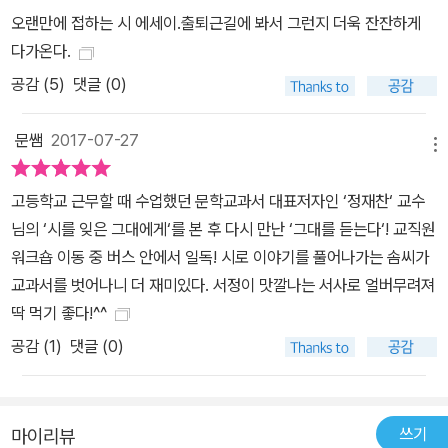
작은 것이 큰 것을 고치고, 부드러운 것이 강한 것을 이긴다. 그러므로
오랜만에 접하는 시 에세이.출퇴근길에 봐서 그런지 더욱 잔잔하게
꽃이 총을 이긴다. 그리고 그런 꽃을 시는 닮고자 한다. 시는 지배 언
다가온다.
어의 자기도취를 일깨우는 변방의 언어이기 때문이다. - <총, 꽃, 시>
공감 (
5
)
댓글 (0)
중에서 3. 시, 몽상과 묵상 ― 험한 세상에 우리 모두 시인이 되어 사
람은 사람에게 상처 주고 상처받으며 살아간다. 지우고 싶었던, 거의
문쌤
2017-07-27
잊힌 듯싶었던, 앙금처럼 가라앉은 지난 기억들. 잊었다고 생각한 것
메뉴
들도 어쩌다 한번 휘저으면 흙탕물처럼 일어난다. 그래도 인생은 뒤
를 돌아보고 후회하기보다 매번 다시 시작해야 한다. 그러려면 내 잘
고등학교 근무할 때 수업했던 문학교과서 대표저자인 ‘정재찬‘ 교수
못도 바로 보고, 나만 그런 게 아니라는 것도 알아주어야 한다. 위로와
님의 ‘시를 잊은 그대에게‘를 본 후 다시 만난 ‘그대를 듣는다‘! 교직원
소통, 한데 두기 쉽지 않은 단어지만 그것을 시가 할 수 있다고 믿는
워크숍 이동 중 버스 안에서 일독! 시로 이야기를 풀어나가는 솜씨가
다. 이 책에는 시를 통한 ‘몽상’과 ‘묵상’이 고루 녹아 있다. 몽상은 경
교과서를 벗어나니 더 재미있다. 서정이 맛깔나는 서사로 얼버무려져
쾌하며, 발산적이고 원심력을 지니기에 미지의 세계를 찾아 나선다.
딱 먹기 좋다!^^
묵상은 심오하며, 수렴적이고 구심력을 지니기에 내적 성찰에 제격이
공감 (
1
)
댓글 (0)
다. 몽상과 묵상, 어느 하나 버릴 게 없다. 저자는 그 사이를 자유롭게
오가며 시인의 말을 찾아 엮고 꿰어 전한다. 시인은 타인 대신 아파하
고 신음하다 침묵을 깨고 마침내 그들이 하고 싶었던 이야기를 대신
쓰기
마이리뷰