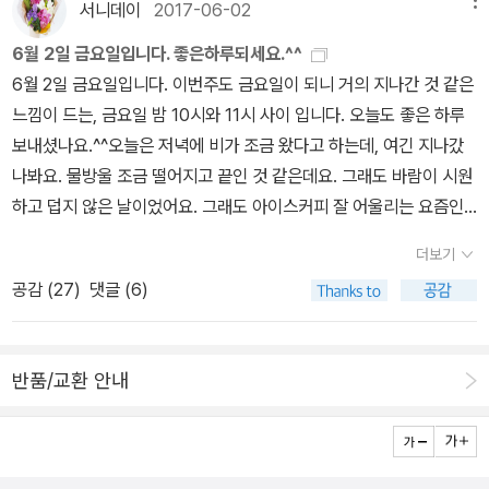
서니데이
2017-06-02
나무 소녀에게 목소리를 담아 주고, 엘리자의목소리에 힘을 실어 주
‘우아한세계’, ‘죽은 시인의 사회’… 이 책이 시에 관한 책이다 보니 ‘죽
6월 2일 금요일입니다. 좋은하루되세요.^^
며, 인어 공주의 목소리를 회복해 주었으면 싶다.목소리에 힘을 실어
은 시인의 사회’는 자세히 이야기해주었어. 아빠도 고등학교 때 이 영
6월 2일 금요일입니다. 이번주도 금요일이 되니 거의 지나간 것 같은
주며, 인어 공주의 목소리를 회복해 주었으면 싶다. 목소리를 회복해
화를 처음 보고나서 그 이후에도 서너 번은 더 본 것 같아. 참 재미있
느낌이 드는, 금요일 밤 10시와 11시 사이 입니다. 오늘도 좋은 하루
주는 것, 그것이 이 불통의 시대에 우리가 살아가는태도이자 방식이
는 영화였거든..너희들도 조금 더 크면 같이 이 영화를 한번 더 보자꾸
보내셨나요.^^오늘은 저녁에 비가 조금 왔다고 하는데, 여긴 지나갔
었으면 싶다. 목소리가 살아야 사람이 산다. 목소리는곧 그 사람이니
나. 이 영화에는 명대사가 많이 나오는데, 그 중에 가장 유명한 것은,
나봐요. 물방울 조금 떨어지고 끝인 것 같은데요. 그래도 바람이 시원
까.(80)내가 떠나보낸 것도 아닌데 내가 떠나온 것도 아닌데, 떠나간
이제는 조금 식상하기까지 한 ‘카르페디엠(Carpe Diem)’이라는 라
하고 덥지 않은 날이었어요. 그래도 아이스커피 잘 어울리는 요즘인
사랑을한탄하는 듯하지만, 청춘의 세월이야말로 내가 잘못해 떠나가
틴어란다. 이 영화를이야기하면서 빼먹을 수 없는 말이야. 얼마 전에
건 맞는 것 같아요. 어제 밤 서울에서는 수락산에 화재가 발생했다고
는 것이 아니지 않은가. 이 억울함으로 어디선가 볼멘소리가 들릴 법
읽은 <라틴어수업>이라는 책에서도 이 영화화 이 말에 대해서 이야
더보기
합니다. 다행히 오늘 새벽에 진화가 되었다는 뉴스 보았습니다. 가까
도 한데, 잠시 흥분하는가싶더니 이내 담담해진다. 그래서 더 애절하
기했었잖아.정채찬 교수님은 ‘카르페 디엠(Carpe Diem)’에대하 해
공감 (
27
)
댓글 (6)
이 사시는 분들은 지난밤에 많이 놀라셨겠어요. 요즘 날씨가 많이 건
다. 가는 세월, 가는 청춘과 더불어 조금씩 잊혀 가는 것이 인생임을
석에 오해의 소지가 있다면서 그 말의 어원을 설명해 주시기도 했어.
조해서 비가 조금이라도 왔으면 좋겠다는 생각을 지난밤에는 했습니
받아들이려는 듯, 화자는깨달음처럼 정의를 내린다. 산다는 건 매일
====================================(23
다.오늘도 좋은 밤 되세요.^^----6월이 되니 약간 여유가 없어졌습니
이별하는 거라고. 매일하루하루와 이별하는 거라고. 이제 진짜 서른
8)그에 이어지는 장면에서바로 ‘카르페 디엠(Carpe Diem)’이라는
반품/교환 안내
다. 그래도 지금까지 꾸준히 해왔으니 그대로 하는 게 좋을 것 같은 생
을 맞이한 것이다.(85)원숙하면 곧 썩기 일수다. 그러나 썩지 않으려
라틴어가나온다. 중세 기독교 시대를 지배했던 언어가 지상의 명령처
각을 합니다. 가끔 심장이 두근두근 합니다.
면 원숙함의 반대 길로가야 한다. 나이 먹었다고 달관하고 도통한 척
럼, 하나의성스러운 주문처럼 학생들에게 던져진다. 영화 속 한글 자
하지 말고, 아이가되어야 한다. 서른이 아니라 마흔, 쉰이 넘어도 어린
막은 한결같이 이 구절을 “현재를 즐겨라” 또는 “오늘을즐겨라”로 쓰
아이가되어야 한다. 적어도 시인은 그래야 한다고, 그것이 인생공부
고 있다. 그러나 이러한 번역은 다소 오해의소지가 있다. 원래 영화에