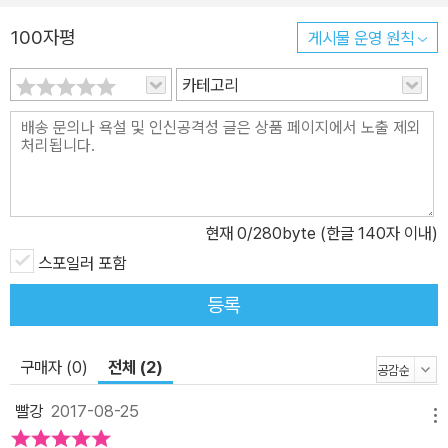
리를 듣고 우리가 시를 듣는다 꽃은 총에 맞서 이긴다. 촛불은 먼저 떠
난 사람을 잊지 않기 위한 것이다. 하지만 이것은 언어적 수사에 불과
100자평
게시물 운영 원칙
하다고 생각했다. 믿고 싶지만 과연 그럴 수 있을까. 시간이 아주 오래
카테고리
걸리지 않을까. 터키 보드룸 해변 차가운 모래톱에 스러진 세 살배기
쿠르디, 피에 젖은 파리 테러의 희생자들, 꽃피지 못한 세월호의 아이
들… 사람이 떠나간 자리에 사람은 남아서 꽃으로 촛불로 마음을 모은
다. 야만의 시대는 아직 끝나지 않았지만, 사람들의 마음을 담은 촛불
은 우리 역사를 바꾸고 있다. 그렇다. 시에는 타인에 대한 연민이 있
다. 사람에 대한 사랑이 있다. 그래서 시는 아무것도 아닌 것 같지만
현재
0
/280byte (한글 140자 이내)
힘이 세다. 그동안 파편화된 개인은 거대한 세상의 벽에서 홀로 아파
스포일러 포함
하고 죽어 갔다. 이 책은 이제 각자도생을 버리고 함께 삶을, 어려운
등록
현실을 노래하자고 손을 잡아끈다. ‘시로’ 세상을 향해 걸어가 보자.
아픈 자와 함께 아파하면 세상은 변한다. 이제는 오래, 함께 걸어갔으
면 싶다. 총은 꽃을 이기지 못한다. 총이 이기면 사람이 죽는다. 더 큰
구매자 (0)
전체 (2)
총은 더 많은 사람을 죽인다. 그래서 거친 남성, 어른의 폭력, 주류의
빨강
2017-08-25
횡포에 맞서는 것은 늘 여성, 아이, 장애다. 아픈 자만이 아픔을 안다.
메뉴