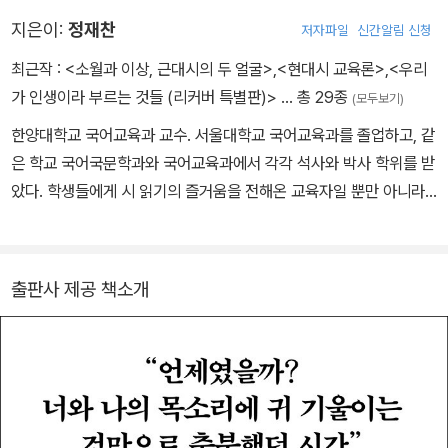
의 목소리를 읽는 것. 그리하여 오동나무 소녀에게 목소리를 담아주
지은이:
정재찬
저자파일
신간알림 신청
고, 엘리자의 목소리에 힘을 실어 주며, 인어 공주의 목소리를 회복
해 주었으면 싶다. 목소리를 회복해 주는 것, 그것이 이 불통의 시대
최근작 :
<소월과 이상, 근대시의 두 얼굴>
,
<현대시 교육론>
,
<우리
에 우리가 살아가는 태도이자 방식이었으면 싶다. 목소리가 살아
가 인생이라 부르는 것들 (리커버 특별판)>
… 총 29종
(모두보기)
야 사람이 산다. 목소리는 곧 그 사람이니까.
한양대학교 국어교육과 교수. 서울대학교 국어교육과를 졸업하고, 같
은 학교 국어국문학과와 국어교육과에서 각각 석사와 박사 학위를 받
았다. 학생들에게 시 읽기의 즐거움을 전해온 교육자일 뿐만 아니라,
강의실을 넘어 책과 방송, 강연 등 일상의 영역에서 시를 낯선 언어가
아닌 우리 삶의 동반자로 소개해온 시 소믈리에다. JTBC 〈김제동의
톡투유〉 〈차이나는 클라스〉 〈양식의 양식〉, tvN 〈어쩌다 어른〉, EBS
출판사 제공 책소개
〈클래스e〉 등 여러 프로그램에 출연해 인문학으로서 시의 매력을 꾸
준히 알려오고 있다. 지은 책으로는 《시를 잊은 그대에게》 《우리가
인생이라 부르는 것들》 《현대시의 이념과 논리》 등이 있다.