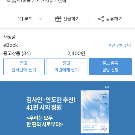
소설/시/희곡
>
시
>
시읽기산책
선물하기
공유하기
새상품
-
eBook
-
출간 알림 신청
중고상품 (34)
2,400원
중고
중고
중고 등록
알라딘에 팔기
회원에게 팔기
알림 신청