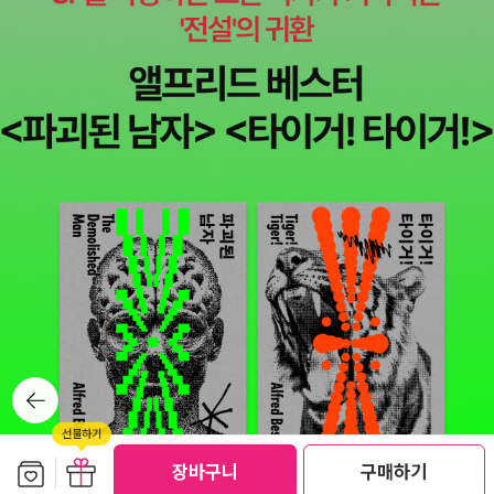
뒤로가
기
보관함담기
선물하기
장바구니
구매하기
선물하기