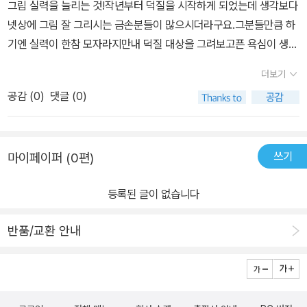
그림 실력을 늘리는 것!작년부터 덕질을 시작하게 되었는데 생각보다
넷상에 그림 잘 그리시는 금손분들이 많으시더라구요.그분들만큼 하
기엔 실력이 한참 모자라지만내 덕질 대상을 그려보고픈 욕심이 생겼
달까.그리기 관련한 서적을 알아보던 찰나『끌리는 인물 일러스트 그
더보기
리는 법』이라는 책을 알게 되어 반가운 마음으로 읽어보게 되었습니
공감 (
0
)
댓글 (0)
다.이 책에는 일러스트를 그릴 때 사용하는아이디어 60가지가 소개
되어 있었어요.크게는 얼굴과 몸, 모티브, 컬러, 구도, 연출,이렇게 다
섯 개의 챕터로 나누어져 있었답니다.아름다운 얼굴 비율, 커피잔을
쓰기
마이페이퍼 (0편)
잡거나볼에 가져다 대는 등의 손 동작,표정이나 성격을 나타내는 눈
썹,얼굴에서 중요한 파츠 중 하나인 입술 등에 대해다양한 예시를 보
등록된 글이 없습니다
며 배워볼 수 있었고캐릭터 성격별로 어울리는 눈썹, 눈, 입술 등에 대
해 알아볼 수 있었죠.개인적으로 이 책의 가장 큰 특징은일러스트의
반품/교환 안내
안 좋은 예(BAD)와 좋은 예(GOOD)를 그림으로 직접 비교해볼 수
있다는 점이었는데요.물론 좋고 안 좋고의 판단은 독자 개인의 몫이
겠지만,초보인 제가 보기에는 GOOD 쪽이 훨씬 마음에 들었달까.의
상에 대해서는 다양한 자료를 찾아봐야 된다니,이 부분도 많은 노력