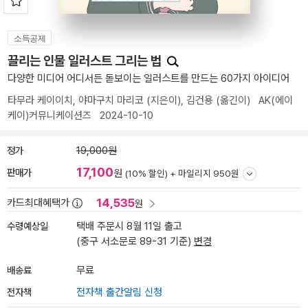
소득공제
끌리는 인물 일러스트 그리는 법
다양한 미디어 어디서든 돋보이는 일러스트를 만드는 60가지 아이디어
타무라 케이이치
,
야마구치 마리코
(지은이),
김건용
(옮긴이)
AK(에이
케이)커뮤니케이션즈
2024-10-10
정가
19,000원
17,100
판매가
원
(10% 할인) +
마일리지 950원
14,535
카드최대혜택가
원
수령예상일
택배 주문시 8월 11일 출고
(중구 서소문로 89-31 기준)
변경
배송료
무료
전자책
전자책 출간알림 신청