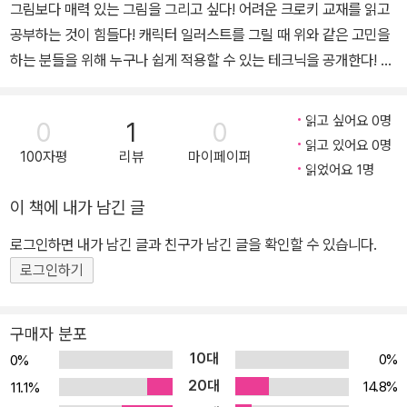
그림보다 매력 있는 그림을 그리고 싶다! 어려운 크로키 교재를 읽고
공부하는 것이 힘들다! 캐릭터 일러스트를 그릴 때 위와 같은 고민을
하는 분들을 위해 누구나 쉽게 적용할 수 있는 테크닉을 공개한다! 궁
금한 부분을 훑어보기만 해도 그림이 변화하고, 가볍게 따라 하기만
해도 그림의 완성도가 올라가는, '매력적인' 인물 일러스트를 그리는
읽고 싶어요 0명
0
1
0
데 필요한 60가지 아이디어를 준비했다. 프로 일러스트레이터가 매
읽고 있어요 0명
100자평
리뷰
마이페이퍼
력 넘치는 일러스트를 그리기 위해 사용하는 '작은 깨달음'이 가득 담
읽었어요 1명
겨 있다. '일러스트 디자인 연구소'의 애플 교수와 조수인 베리와 레몬
이 책에 내가 남긴 글
그리고 고양이 시나몬이 알기 쉽게 설명하므로 그림책을 보듯 가벼운
마음으로 읽을 수 있고, 누구나 쉽게 실전에서 활용할 수 있다. 이 책
로그인하면 내가 남긴 글과 친구가 남긴 글을 확인할 수 있습니다.
에서 소개하는 인물의 구도, 배치, 모티브, 연출 등에 대한 표현 테크
로그인하기
닉은 SNS를 포함한 다양한 미디어에서 일러스트를 돋보이게 해주는
아이디어이며, 어떤 일러스트 장르에서도 응용할 수 있다.
구매자 분포
10대
0%
0%
20대
14.8%
11.1%