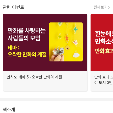
관련 이벤트
전체보기
만사모 테마 5 : 오싹한 만화의 계절
만화 효과 모
야 도서 3만
책소개