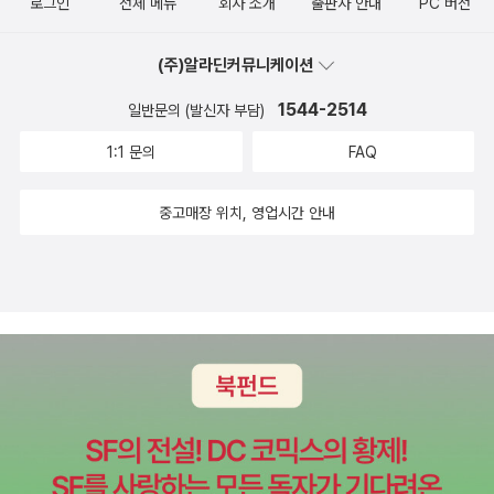
로그인
전체 메뉴
회사 소개
출판사 안내
PC 버전
이 필요할 것 같아요.그리고 오른쪽 맨 아래를 보면 함께 사용하면 좋
은 팁들도 살펴볼 수 있는데,쪽수까지 기재되어 있어 함께 참고하며
(주)알라딘커뮤니케이션
보기좀더 편리하다고 느낀 부분이었습니다.저의 경우 채색을 꼼꼼히
하려는 경향이 있어서왼쪽의 예시 느낌에 가깝다고 생각이 들더라구
1544-2514
일반문의 (발신자 부담)
요.와... 근데 오른쪽 예시 정말 예쁘지 않나요...와아...'망설임 없는 채
1:1 문의
FAQ
색이 매력을 해방한다.'이 말을 꼭 기억해두어야겠네요.ㅎㅎ다양한 예
시와 귀에 쏙쏙 들어오는 설명으로돋보이는 일러스트 표현을 배워볼
중고매장 위치, 영업시간 안내
수 있었던도서 『끌리는 인물 일러스트 그리는 법』.그림에 대해 제대
로 배워본 적이 없는 저에게많은 참고가 된, 앞으로도 많은 도움이 될
책이 아닐까 해요.그림 그리기가 어렵게 느껴지시는 분들 혹은 자신
이 그린 그림이 어딘가 좀 부족하고 어색해보인다 하시는 분들께도
이 책을 추천해봅니다!!!^^※ 해당 서평은 출판사에서 제공받은 도서
를 읽고 솔직하게 작성되었습니다.