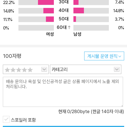
30대
7.4%
22.2%
40대
14.8%
14.8%
50대
3.7%
11.1%
60대
0%
0%
여성
남성
100자평
게시물 운영 원칙
카테고리
현재
0
/280byte (한글 140자 이내)
스포일러 포함