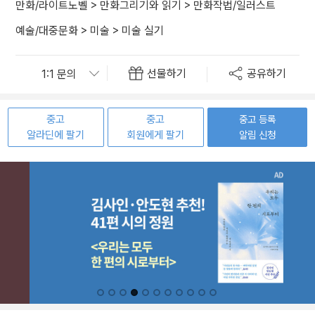
만화/라이트노벨
>
만화그리기와 읽기
>
만화작법/일러스트
예술/대중문화
>
미술
>
미술 실기
선물하기
공유하기
중고
중고
중고 등록
알라딘에 팔기
회원에게 팔기
알림 신청