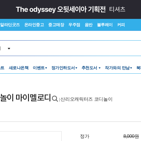
알라딘굿즈
온라인중고
중고매장
우주점
음반
블루레이
커피
서
스트
새로나온책
이벤트
정가인하도서
추천도서
작가와의 만남
북
놀이 마이멜로디
산리오캐릭터즈 코디놀이
|
정가
8,000원