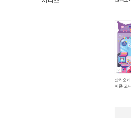
시리즈
산리오캐
이존 코