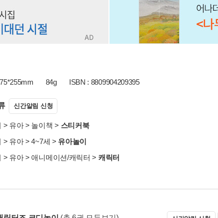
75*255mm
84g
ISBN : 8809904209395
류
신간알림 신청
서
>
유아
>
놀이책
>
스티커북
서
>
유아
>
4~7세
>
유아놀이
서
>
유아
>
애니메이션/캐릭터
>
캐릭터
캐릭터즈 코디놀이
(총 6권 모두보기)