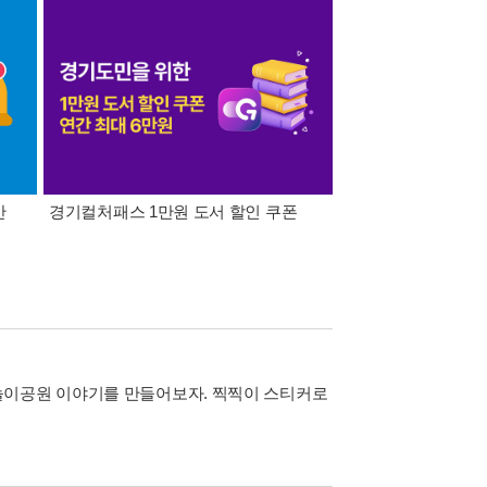
간
경기컬처패스 1만원 도서 할인 쿠폰
삼성카드가 쏜다! 알라
놀이공원 이야기를 만들어보자. 찍찍이 스티커로