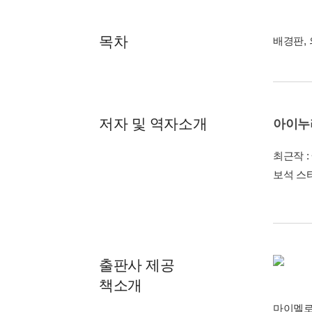
목차
배경판, 
저자 및 역자소개
아이누
최근작 :
보석 스
출판사 제공
책소개
마이멜로