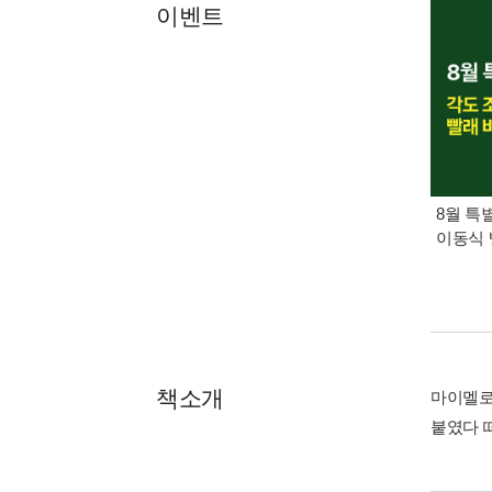
이벤트
8월 특
이동식 
책소개
마이멜로
붙였다 