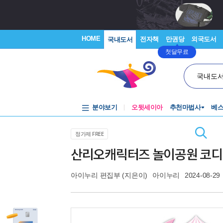
HOME
전자책
만권당
외국도서
국내도서
첫달무료
국내도
분야보기
오뒷세이아
추천마법사
베
정가제 FREE
산리오캐릭터즈 놀이공원 코디
아이누리 편집부
(지은이)
아이누리
2024-08-29