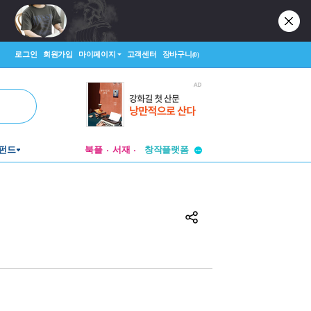
로그인
회원가입
마이페이지
고객센터
장바구니
(0)
투비컨티뉴드
펀드
북플
서재
창작플랫폼
투비컨티뉴드