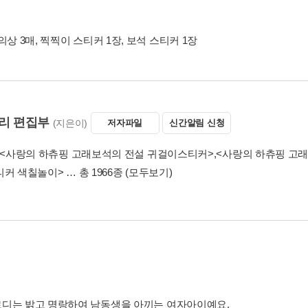
의상 3매, 찍찍이 스티커 1장, 보석 스티커 1장
리 편집부
(지은이)
저자파일
신간알림 신청
<사랑의 하츄핑 고래보석의 전설 귀걸이스티커>
,
<사랑의 하츄핑 고래
티커 색칠놀이>
… 총 1966종
(모두보기)
디는 밝고 명랑하여 남동생을 아끼는 여자아이예요.