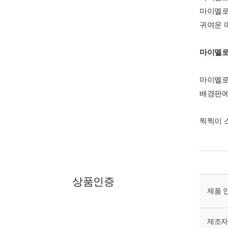
마이멜로
귀여운 
마이멜로
마이멜로
배경판에
찍찍이 
상품인증
제품 
제조자