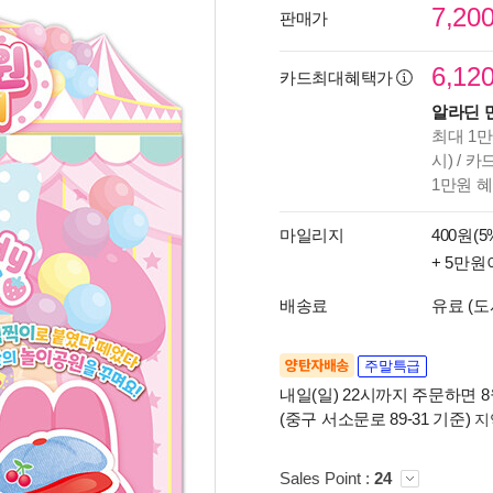
7,20
판매가
6,12
카드최대혜택가
알라딘 
최대 1만
시) / 
1만원 
마일리지
400원(5
+ 5만원
배송료
유료 (도
양탄자배송
주말특급
내일(일) 22시까지 주문하면 8월
(중구 서소문로 89-31 기준)
지
Sales Point :
24