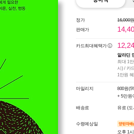
정가
16,000
14,4
판매가
12,2
카드최대혜택가
알라딘 
최대 1만
시) / 
1만원 
마일리지
800원(5
+ 5만원
배송료
유료 (도
수령예상일
양탄자배
오후 1