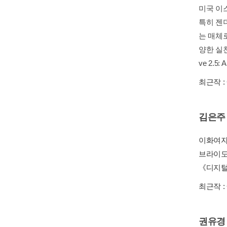
미국 이
특히 젠
는 매체
양한 실
ve 2.5: A
최근작 :
김은주
이화여자
브라이도
《디지털
최근작 :
권유경