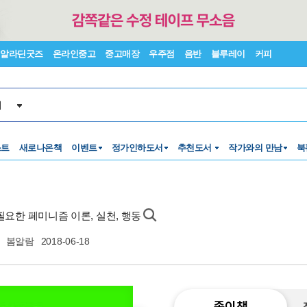
알라딘굿즈
온라인중고
중고매장
우주점
음반
블루레이
커피
서
스트
새로나온책
이벤트
정가인하도서
추천도서
작가와의 만남
북
필요한 페미니즘 이론, 실천, 행동
봄알람
2018-06-18
종이책