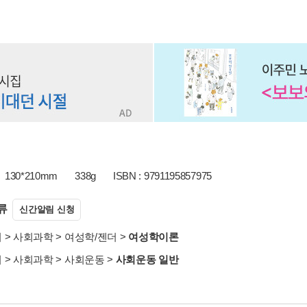
130*210mm
338g
ISBN : 9791195857975
류
신간알림 신청
서
>
사회과학
>
여성학/젠더
>
여성학이론
서
>
사회과학
>
사회운동
>
사회운동 일반