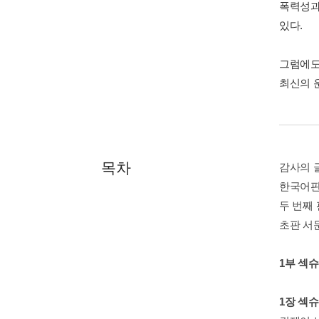
폭력성과
있다.
그럼에도
최신의 
목차
감사의 
한국어판
두 번째 
초판 서문
1부 섹
1장 섹