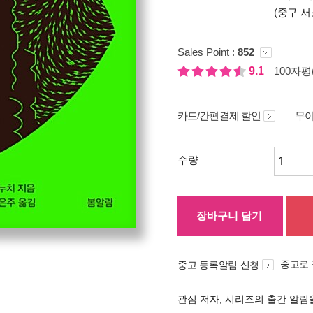
(중구 서
Sales Point :
852
9.1
100자평(
카드/간편결제 할인
무이
수량
장바구니 담기
중고로
중고 등록알림 신청
관심 저자, 시리즈의 출간 알