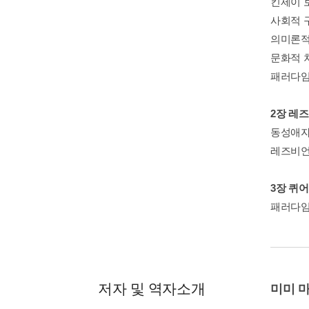
킨제이 
사회적 
의미론적
문화적 
패러다임
2장 레
동성애자
레즈비언
3장 퀴
패러다임
저자 및 역자소개
미미 