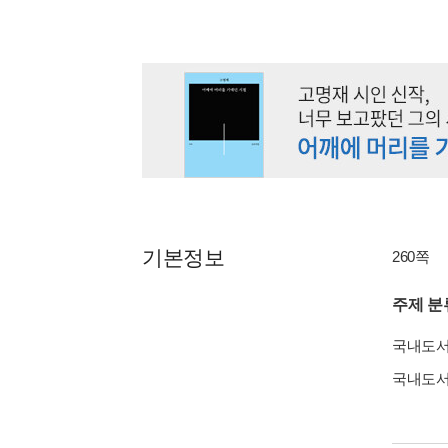
기본정보
260쪽
주제 분
국내도
국내도