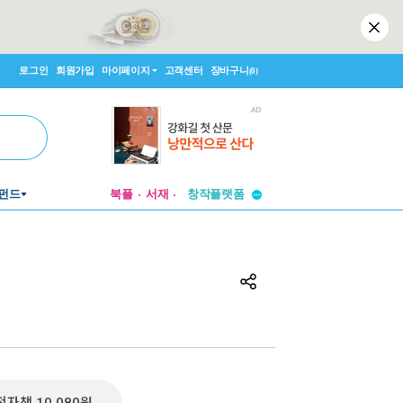
로그인
회원가입
마이페이지
고객센터
장바구니
(0)
투비컨티뉴드
창작플랫폼
펀드
북플
서재
투비컨티뉴드