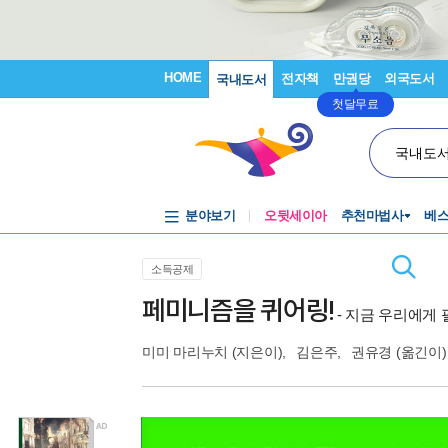
HOME
전자책
만권당
외국도서
국내도서
첫달무료
국내도
분야보기
오뒷세이아
추천마법사
베
소득공제
페미니즘을 퀴어링!
- 지금 우리에게 
미미 마리누치
(지은이),
김은주
,
권유경
(옮긴이)