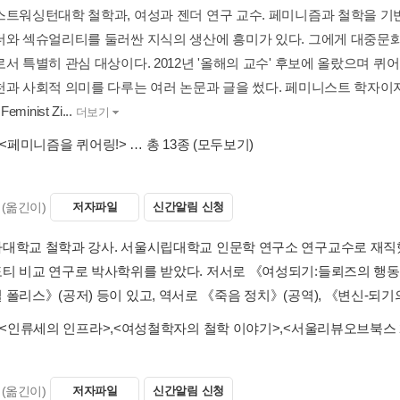
스트워싱턴대학 철학과, 여성과 젠더 연구 교수. 페미니즘과 철학을 기반
더와 섹슈얼리티를 둘러싼 지식의 생산에 흥미가 있다. 그에게 대중문
로서 특별히 관심 대상이다. 2012년 '올해의 교수' 후보에 올랐으며 
천과 사회적 의미를 다루는 여러 논문과 글을 썼다. 페미니스트 학자이자
 Feminist Zi...
더보기
<페미니즘을 퀴어링!>
… 총 13종
(모두보기)
(옮긴이)
저자파일
신간알림 신청
대학교 철학과 강사. 서울시립대학교 인문학 연구소 연구교수로 재직
티 비교 연구로 박사학위를 받았다. 저서로 《여성되기:들뢰즈의 행동
 폴리스》(공저) 등이 있고, 역서로 《죽음 정치》(공역), 《변신-되기
<인류세의 인프라>
,
<여성철학자의 철학 이야기>
,
<서울리뷰오브북스 
(옮긴이)
저자파일
신간알림 신청