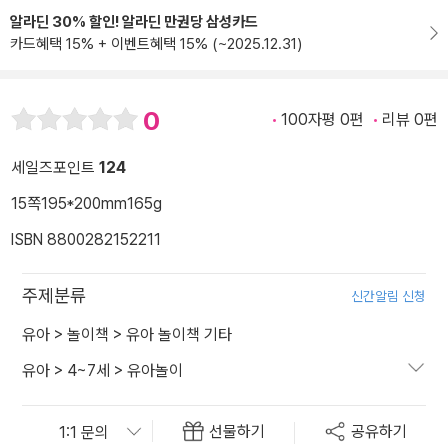
알라딘 30% 할인! 알라딘 만권당 삼성카드
카드혜택 15% + 이벤트혜택 15% (~2025.12.31)
0
100자평 0편
리뷰 0편
세일즈포인트
124
15쪽
195*200mm
165g
ISBN 8800282152211
주제분류
신간알림 신청
유아
>
놀이책
>
유아 놀이책 기타
유아
>
4~7세
>
유아놀이
선물하기
공유하기