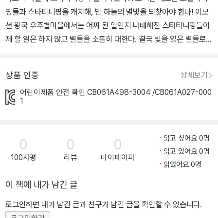
핑들과 스타티니핑을 캐치해, 밤 하늘의 별빛을 되찾아야 한다! 이모
션 왕국 우주별마을에서는 어찌 된 일인지 나태해진 스타티니핑들이
제 할 일은 하지 않고 별들을 소홀히 대한다. 결국 빛을 잃은 별들로
인해 생겨난 블랙홀에 스타티니핑들이 빨려 들어가기 시작한다. 과연
로미는 블랙홀에 빨려 들어간 스타티니핑들을 찾아 캐치할 수 있을
상품 인증
상세보기
까? 대체 우주별 마을에는 무슨 일이 있었던 걸까? 새로운 티니핑들
어린이제품 안전 확인 CB061A498-3004 /CB061A027-000
과 함께 펼쳐지는 로미의 이야기가 지금부터 시작된다! 눈코입 스티
1
커를 붙이면 귀여운 티니핑이 짠! 하고 나타나요. 12장의 다양한 위시
캣 내지에 눈, 코, 입 스티커를 붙여 얼굴을 완성한 뒤 분장 스티커로
자유롭게 꾸며 보세요. 캐릭터에 어울리는 스티커를 붙이다 보면 자
읽고 싶어요 0명
0
0
0
연스럽게 관찰력 향상에도 도움이 되고, 내지를 모두 완성했다면 기
읽고 있어요 0명
100자평
리뷰
마이페이퍼
분 좋은 성취감까지 얻을 수 있어요. 얼굴을 완성했다면 내지에 있는
읽었어요 0명
캐릭터 설명도 읽어 보세요. 다양한 티니핑들의 정보가 쏙쏙 담겨 있
이 책에 내가 남긴 글
어 매우 흥미롭답니다.
로그인하면 내가 남긴 글과 친구가 남긴 글을 확인할 수 있습니다.