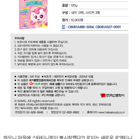
하모니 마을에 스타티니핑이 불시착했다?! 로미는 새로운 로열티니