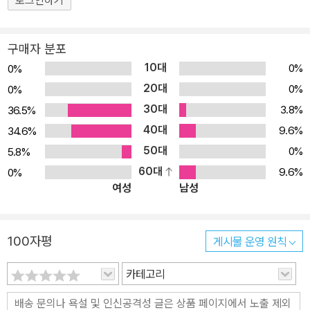
로그인하기
구매자 분포
10대
0%
0%
20대
0%
0%
30대
3.8%
36.5%
40대
9.6%
34.6%
50대
0%
5.8%
60대
9.6%
0%
여성
남성
100자평
게시물 운영 원칙
카테고리