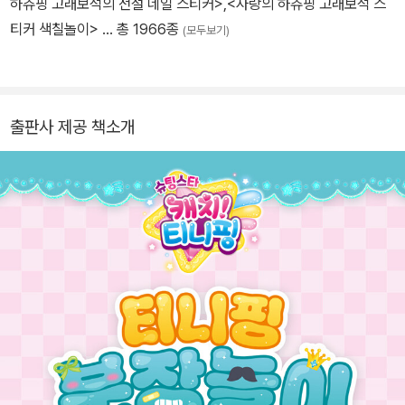
하츄핑 고래보석의 전설 네일 스티커>
,
<사랑의 하츄핑 고래보석 스
티커 색칠놀이>
… 총 1966종
(모두보기)
출판사 제공 책소개