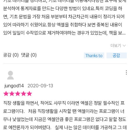
기초 데이터를 정리하고, 기초 데이터를 이용해서다양한 요구에 맞게
키, 표시형식, 기본구조, 셀 병합, 입력 방법, 빈행/열 제거, 데이터 분
분석하여 통계자료를 만드는 다양한 방법이 있네요.특히 코딩을 하
리,데이터 통합 그리고 저장형식의 세부 파트로 나눠져 있으며 이런
면, 기초 문법을 가장 처음 부분부터 차근차근히 내용이 정리가 되어
항목들에 대해 실무 관점에서 설명해주고 있습니다. 예를 들어 제목
있어 따라하기 쉬웠어요.항상 엑셀을 취합하다 보면 중복된 내용이
을 한 행으로 입력해야 하는 이유, 셀 병합을 하지말아야 하는 경우 등
있어 일일이 수작업으로 제거하여야하는 경우가 있었는데, 책을 보니
을 예로 들면서 입력 방법, 단축키, 필요한함수 사용 방법을 알려주고
간단하게 할수 있어 시간단축을 할 수 있어서 좋네요.회사에서 엑셀
있습니다. 따로 페이지를 할애하여 해당 함수만 설명하는 방식이 아
더보기
로 작업을 많이 하는데 엑기스만 들어있어 유용하구 큰도움이 되어
닌 주어진예를 따라하며 해당 기능이 필요한 이유와 사용 방법을 자
공감 (
0
)
댓글 (0)
쓰신분들께 감사하다고 말하고 싶네요.
연스럽게 익힐 수 있어서 좋았습니다. PART 01의기능만 익혀도 업
무를 하는데 충분하다고 생각할 정도로 좋은 기술을 가르쳐 주고 있
메뉴
습니다.PART 02는 앞서 데이터를 정리하는 방법을 바탕으로 분석
하는 방법을알려주고 있습니다. 세부 파트는 시트 비교, 자료 집계, 데
jungod14
2020-09-13
이터 통합, 데이터 추출, 고급필터, 매크로, 함수, 차트로구성되어 있
습니다. 기준 데이터를 바탕으로 필요한 정보를 추출하는 방법을 알
직장 생활을 하면서, 적어도 사무직 이라면 엑셀은 정말 필수적인 프
려주고 있습니다. 기본 비교에서부터 피봇 테이블, 필터 등에 대해서
로그램이다. 처음 직장생활을 시작할 땐 엑셀이라는 프로그램이 너
단순히 한 가지예시만 보여주고 끝나는 것이 아닌 다양하게 데이터를
무나 낯설었는데 지금은 엑셀만큼 좋은 프로그램은 없다고 말할 정도
변경해 가면서 활용하는 방법을 알려주고 있습니다. 예를들어 VLOO
로 예찬론자가 되어버렸다. 실제 나는 많은 데이터를 가공하고 그 데