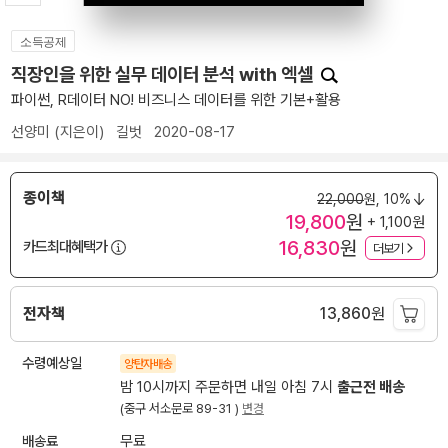
소득공제
직장인을 위한 실무 데이터 분석 with 엑셀
파이썬, R데이터 NO! 비즈니스 데이터를 위한 기본+활용
선양미
(지은이)
길벗
2020-08-17
종이책
22,000
원,
10%
19,800
원
+ 1,100원
16,830
원
카드최대혜택가
더보기
전자책
13,860
원
수령예상일
양탄자배송
밤 10시까지 주문하면 내일 아침 7시
출근전 배송
(중구 서소문로 89-31 )
변경
배송료
무료