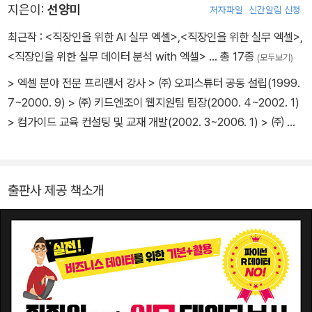
지은이:
선양미
저자파일
신간알림 신청
최근작 :
<직장인을 위한 AI 실무 엑셀>
,
<직장인을 위한 실무 엑셀>
,
<직장인을 위한 실무 데이터 분석 with 엑셀>
… 총 17종
(모두보기)
> 엑셀 분야 전문 프리랜서 강사 > ㈜ 오피스튜터 공동 설립(1999.
7~2000. 9) > ㈜ 키드엔조이 웹지원팀 팀장(2000. 4~2002. 1)
> 컴가이드 교육 컨설팅 및 교재 개발(2002. 3~2006. 1) > ㈜ 포
비스네트웍 마케팅 실장(2006. 9~2010. 7) 주요 활동 > 정부부처
및 공공기관 중소벤처기업연수원, 전남교육청, 국방부, 국세청, 외교
통상부, 대검찰청, 경찰청, 서울특별시교육청, 경기도교육청, 송파구
출판사 제공 책소개
청, 동작구청, 안양시청, 용인특례시청, 서울특별시청, 환경부, 산업자
원부 외 다수 > 정부투자기관 한국통신, 한국전력, 한국도로공사, 한
국자원재생공사, 에너지관리공단, 지역난방공사, 고속철도공사 외 다
수 > 일반 기업체 담터, SFOOD, 한국장애인복지관협회, 한국IR협
의회, 삼성SDI, 현대해상, 현대건설, LG전자, 대우자동차, SK텔레
콤, 포항제철, 대웅제약, 롯데월드, 한진해운, KTF 외 다수 주요 저서