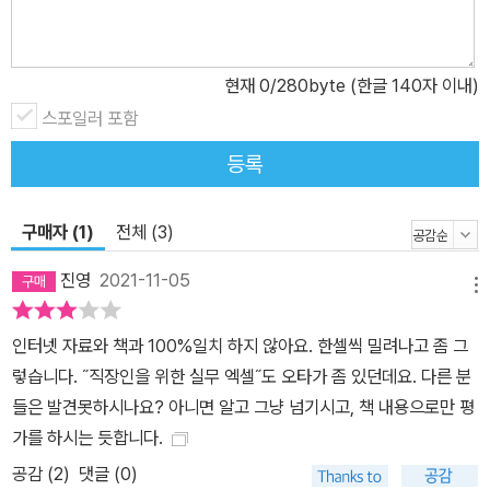
현재
0
/280byte (한글 140자 이내)
스포일러 포함
등록
구매자 (1)
전체 (3)
진영
2021-11-05
메뉴
인터넷 자료와 책과 100%일치 하지 않아요. 한셀씩 밀려나고 좀 그
렇습니다. ˝직장인을 위한 실무 엑셀˝도 오타가 좀 있던데요. 다른 분
들은 발견못하시나요? 아니면 알고 그냥 넘기시고, 책 내용으로만 평
가를 하시는 듯합니다.
공감 (
2
)
댓글 (0)