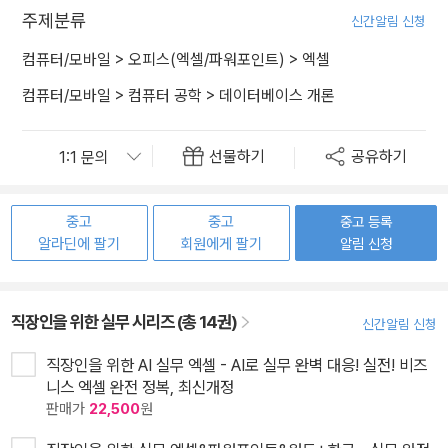
주제분류
신간알림 신청
컴퓨터/모바일
>
오피스(엑셀/파워포인트)
>
엑셀
컴퓨터/모바일
>
컴퓨터 공학
>
데이터베이스 개론
선물하기
공유하기
중고
중고
중고 등록
알라딘에 팔기
회원에게 팔기
알림 신청
직장인을 위한 실무 시리즈 (총 14권)
신간알림 신청
직장인을 위한 AI 실무 엑셀 - AI로 실무 완벽 대응! 실전! 비즈
니스 엑셀 완전 정복, 최신개정
판매가
22,500
원