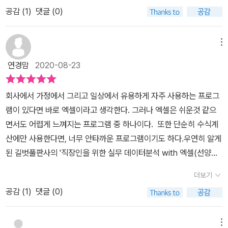
깊어졌습니다.데이터분석이라는 큰 주제로 데이터베이스 기본은 물
공감 (
1
)
댓글 (0)
론 실무예제를 통해 자료집계, 데이터추출, 데이터통합, 매크로와 함
수활용 등 자주 사용하는 기능들에 대한 사용과 응용할 수 있는 힘을
길러주는 것 같아 좋습니다.IT도서는 한번 보는 걸로 끝나지 않고 곁
메뉴
에 두고 자주 찾아보게 되는데 이 책의 장점 중에 하나가 빠르게 쉽게
연경맘
2020-08-23
찾아서 내게 필요한 기능을 바로 확인 할 수 있는 '찾아보기/빠른쪽찾
기/목차'의 덕을 보고 있습니다. 다만 예제파일의 정확한 경로, 모든
회사에서 가정에서 그리고 일상에서 유용하게 자주 사용하는 프로그
버전활용인 만큼 각 버전의 메뉴위치에 대해서도 알려주면 더 좋았을
램이 있다면 바로 엑셀이라고 생각한다. 그러나 엑셀은 쉬운것 같으
거라는 아쉬움이 남아요. 저는 아직 2010이 편하거든요. 그리고 몇
면서도 어렵게 느껴지는 프로그램 중 하나이다. 또한 단순히 수식계
몇 함수에 약한데, 예제속에서 함수활용과 더불어 '함수식설명'코너가
산에만 사용한다면, 너무 안타까운 프로그램이기도 하다.우연히 알게
있어 이해가 잘 되더군요. 그점은 아주 칭찬해요.
된 길벗풀판사의 '직장인을 위한 실무 데이터분석 with 엑셀(선양미
지음)'이라는 책은 나에게 '데이터분석'이라는 영역에 조금 더 다가갈
더보기
수 있게 해준 책이다. '데이터 분석'은 용어가 어렵기도 하거니와 개인
공감 (
1
)
댓글 (0)
에게 있어 딱히 와 닿는 분야는 아니다. 게다가 엑셀데이터분석이라
니... 하지만 책의 내용을 꼼꼼히 살펴보니, 평소에 궁금했던 메뉴와
기능들이 서술되어 있어서 집중해서 보게 되었고, 바로 그런 것들이
메뉴