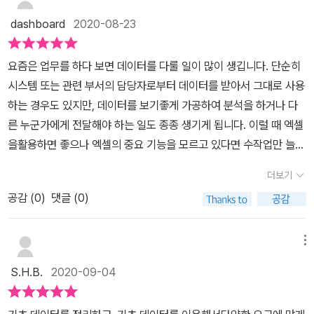
'데이터 분석'이었던 것이다. 아~ 데이터를 분석한다는 것은 별 게 아
dashboard
2020-08-23
니었구나~하는 생각이 드는 순간이기도 했다. ​책 내용에서 도움이 많
이 되었던 것은 단축키와 데이터베이스의 기본 구조를 이해할 수 있
요즘은 업무를 하다 보면 데이터를 다룰 일이 많이 생깁니다. 단순히
었던 것이다. 이외에도 피벗테이블을 활용하여 자료를 보기 편하게
시스템 또는 관련 부서의 담당자로부터 데이터를 받아서 그대로 사용
가공하는 방법이 좋았고, 매크로를 이용하여 부가세 자료를 만드는
하는 경우도 있지만, 데이터를 보기좋게 가공하여 분석을 하거나 다
방법은 일상에서 누구나 요긴하게 사용할 수 있는 것들이었다. 또한
른 누군가에게 전달해야 하는 일도 종종 생기게 됩니다. 이럴 때 엑셀
주문 내역을 한 번에 조회할 수 있게 양식을 만들거나 차트를 다양하
을활용하면 좋으나 엑셀의 중요 기능을 모르고 있다면 수작업만 늘어
게 활용하는 방법은 향후 온라인샵을 계획 중인 나에게 중요한 역할
나서 퇴근 시간만 늦어지는 경우가 발생합니다.길벗 출판사에서 나온
을 해주리라 의심치 않는다.
더보기
'직장인을 위한 실무 데이터 분석 with 엑셀'은 엑셀 기능 활용부터
공감 (
0
)
댓글 (0)
데이터분석 및 가공하는 방법까지모든 것을 해결해주는 책입니다. 완
전 입문자를 위한 책은 아니기 때문에 엑셀의 행/렬 구조, 상세한 메
뉴 소개, 절대참조/상태 참조 등의 내용은 없습니다. 대신 데이터 리
메뉴
모델링에필요한 필수 기능 사용법과 팁을 알려주고 있으며 이를 바탕
S.H.B.
2020-09-04
으로 실제 데이터를 분석하는데 활용하는 것에 중점을 두고 있습니
다.PART 01은 엑셀 기능 활용에 대한 설명을 하고 있습니다. 단축