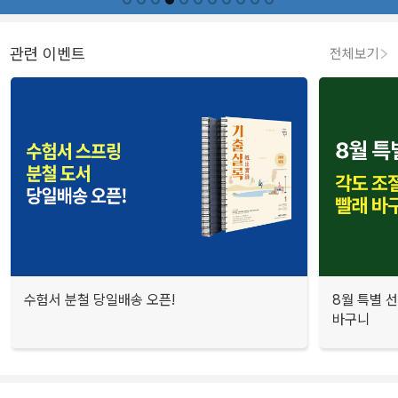
관련 이벤트
전체보기
수험서 분철 당일배송 오픈!
8월 특별 선
바구니