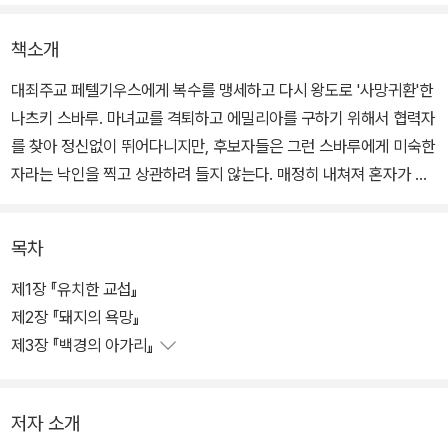
책소개
대죄주교 페텔기우스에게 복수를 맹세하고 다시 왕도로 '사망귀환'한
나츠키 스바루. 마녀교를 격퇴하고 에밀리아를 구하기 위해서 협력자
를 찾아 정신없이 뛰어다니지만, 후보자들은 그런 스바루에게 미숙한
자라는 낙인을 찍고 상관하려 들지 않는다. 매정히 내쳐져 혼자가 된
스바루가 모든 것을 포기한 순간, 운명의 톱니바퀴가 구르기 시작한
다.
목차
제1장 『유치한 교섭』
제2장 『돼지의 욕망』
제3장 『백경의 아가리』
저자 소개