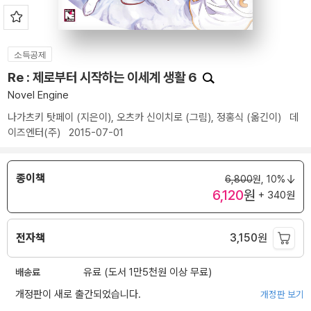
소득공제
Re : 제로부터 시작하는 이세계 생활 6
Novel Engine
나가츠키 탓페이
(지은이),
오츠카 신이치로
(그림),
정홍식
(옮긴이)
데
이즈엔터(주)
2015-07-01
종이책
6,800
원,
10%
6,120
원
+ 340원
전자책
3,150
원
배송료
유료 (도서 1만5천원 이상 무료)
개정판이 새로 출간되었습니다.
개정판 보기