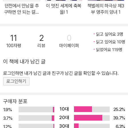
작된다!귀여운 렘 러버 스트랩을 포함한 특별판 동시 발매!!
던전에서 만남을 추
이 멋진 세계에 축복
책벌레의 하극상 제3
구하면 안 되는 걸까
을! 1
부 영주의 양녀 1
1
읽고 싶어요 3명
11
2
0
읽고 있어요 10명
100자평
리뷰
마이페이퍼
읽었어요 119명
이 책에 내가 남긴 글
로그인하면 내가 남긴 글과 친구가 남긴 글을 확인할 수 있습니다.
로그인하기
구매자 분포
10대
25.2%
1.9%
20대
39.7%
3.7%
30대
6.3%
1.2%