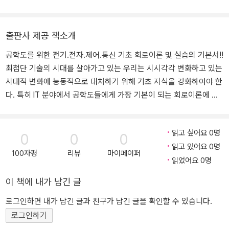
출판사 제공 책소개
공학도를 위한 전기.전자.제어.통신 기초 회로이론 및 실습의 기본서!!
최첨단 기술의 시대를 살아가고 있는 우리는 시시각각 변화하고 있는
시대적 변화에 능동적으로 대처하기 위해 기초 지식을 강화하여야 한
다. 특히 IT 분야에서 공학도들에게 가장 기본이 되는 회로이론에 대
한 중요성을 인식해야 한다. 본 교재는 기본을 중요시하여 수동 소자
로 구성된 기초 회로이론을 토대로 가장 기본적인 이론과 실험으로
읽고 싶어요 0명
구성하였다. 또한 사진과 그림을 수록하여 이론을 보다 쉽게 이해할
0
0
0
읽고 있어요 0명
수 있도록 하였고 각 장마다 예제와 상세한 풀이 과정으로 이론 확인
100자평
리뷰
마이페이퍼
읽었어요 0명
및 응용이 가능하도록 하였다. ■ 특징 및 출판사 서평 1. 회로의 기본
이론을 쉽게 이해할 수 있도록 예제 중심으로 내용을 전개하여 학습
이 책에 내가 남긴 글
할 수 있도록 하였다. 2. 풀이 과정에서 중요 내용이 반복 적용되어 계
산 시간 단축 및 기본이론을 자연스럽게 이해할 수 있도록 하였다. 3.
로그인하면 내가 남긴 글과 친구가 남긴 글을 확인할 수 있습니다.
실습은 기본적인 회로에 중접을 두어 쉽게 이해할 수 있도록 구성하
로그인하기
였다. 4. 회로 구성법은 그림을 통해 구체적으로 제시하였으며 장비