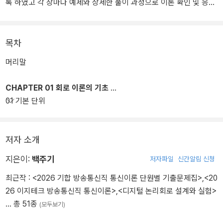
록 하였고 각 장마다 예제와 상세한 풀이 과정으로 이론 확인 및 응용
이 가능하도록 하였다.
목차
머리말
CHAPTER 01 회로 이론의 기초
01 기본 단위
저자 소개
지은이:
백주기
저자파일
신간알림 신청
최근작 :
<2026 기합 방송통신직 통신이론 단원별 기출문제집>
,
<20
26 이지테크 방송통신직 통신이론>
,
<디지털 논리회로 설계와 실험>
… 총 51종
(모두보기)