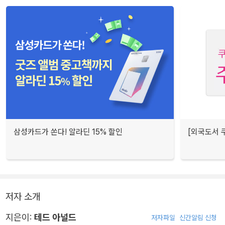
삼성카드가 쏜다! 알라딘 15% 할인
[외국도서 쿠
저자 소개
지은이:
테드 아널드
저자파일
신간알림 신청