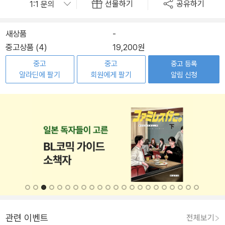
선물하기
공유하기
새상품
-
중고상품 (4)
19,200원
중고
중고
중고 등록
알라딘에 팔기
회원에게 팔기
알림 신청
관련 이벤트
전체보기