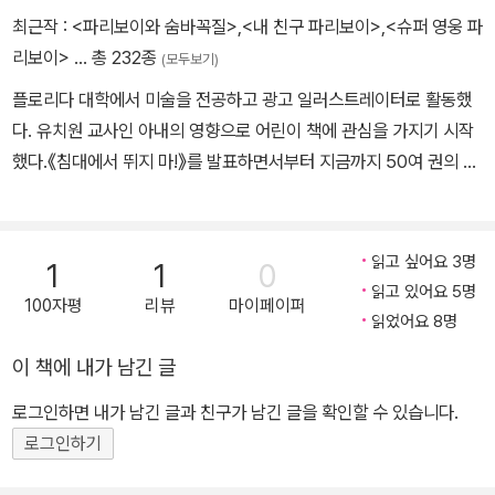
최근작 :
<파리보이와 숨바꼭질>
,
<내 친구 파리보이>
,
<슈퍼 영웅 파
리보이>
… 총 232종
(모두보기)
플로리다 대학에서 미술을 전공하고 광고 일러스트레이터로 활동했
다. 유치원 교사인 아내의 영향으로 어린이 책에 관심을 가지기 시작
했다.《침대에서 뛰지 마!》를 발표하면서부터 지금까지 50여 권의 책
을 썼다.《내 친구 파리보이》《파리보이와 숨바꼭질》로 2006, 2010
년 닥터 수스 아너상을 받았다.
읽고 싶어요 3명
1
1
0
읽고 있어요 5명
100자평
리뷰
마이페이퍼
읽었어요 8명
이 책에 내가 남긴 글
로그인하면 내가 남긴 글과 친구가 남긴 글을 확인할 수 있습니다.
로그인하기