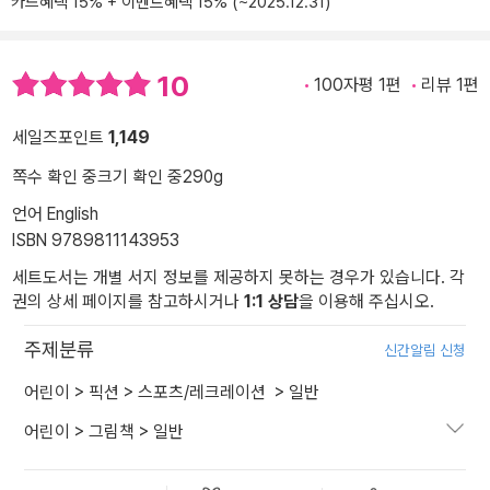
카드혜택 15% + 이벤트혜택 15% (~2025.12.31)
10
100자평 1편
리뷰 1편
세일즈포인트
1,149
쪽수 확인 중
크기 확인 중
290g
언어 English
ISBN 9789811143953
세트도서는 개별 서지 정보를 제공하지 못하는 경우가 있습니다. 각
권의 상세 페이지를 참고하시거나
1:1 상담
을 이용해 주십시오.
주제분류
신간알림 신청
어린이
>
픽션
>
스포츠/레크레이션
>
일반
어린이
>
그림책
>
일반