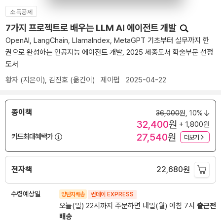
소득공제
7가지 프로젝트로 배우는 LLM AI 에이전트 개발
OpenAI, LangChain, LlamaIndex, MetaGPT 기초부터 실무까지 한
권으로 완성하는 인공지능 에이전트 개발, 2025 세종도서 학술부문 선정
도서
황자
(지은이),
김진호
(옮긴이)
제이펍
2025-04-22
종이책
36,000
원,
10%
32,400
원
+ 1,800원
27,540
원
카드최대혜택가
더보기
전자책
22,680
원
수령예상일
양탄자배송
썬데이 EXPRESS
오늘(일) 22시까지 주문하면 내일(월) 아침 7시
출근전
배송