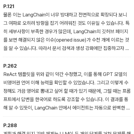
개발뿐만 아니라 이러한 기술을 실제 비즈니스에 적용해 업무 효율성
P.121
과 고객 경험을 향상하는 데도 중점을 두고 있습니다.
물론 이는 LangChain이 너무 방대하고 전면적으로 확장되다 보니
그 여파로 오히려 방향을 잡기 어려워진 것도 이유일 수 있습니다. 특
히 세부사항이 부족한 경우가 많은데, LangChain의 깃허브 페이지
를 보면 해결되지 않은 이슈(opened issue)가 수천 개에 이르는 것
을 알 수 있습니다. 따라서 문서 검색과 생성 강화에만 집중하고자 한
다면 ‘작고 아름다운’ LlamaIndex를 선택하는 것이 더 나은 선택일
수도 있습니다.
P.262
ReAct 템플릿을 위와 같이 약간 수정했고, 이를 통해 GPT 모델의
비영어권 언어 이해 능력을 확인할 수 있었습니다. 그리고 이렇게 수
정해도 가끔 영어로 뽐내고 싶어 할 때가 있기 때문에, 그럴 때는 프롬
프트에서 답변을 한국어로 하도록 강조할 수 있습니다. 이 결과를 통
해 알 수 있듯이, LangChain 안에서 에이전트는 자동으로 완벽한 사
고와 행동의 흐름을 형성했으며, 그에 따라 올바른 답변을 제공했습
니다.
P.288
계획과 해결 인지 기반 체계는 LLM이 두 개의 단계를 거쳐 문제를 해