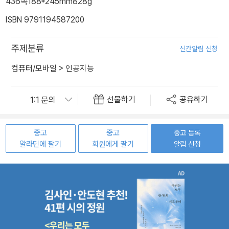
436쪽
188*245mm
828g
ISBN 9791194587200
주제분류
신간알림 신청
컴퓨터/모바일
>
인공지능
선물하기
공유하기
중고
중고
중고 등록
알라딘에 팔기
회원에게 팔기
알림 신청