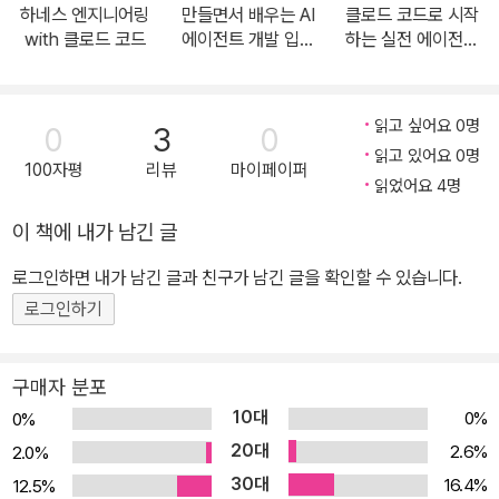
하네스 엔지니어링
만들면서 배우는 AI
클로드 코드로 시작
에이전트 개발을 실습하며 실전 감각을 키우고 싶은 개발자 데이터
with 클로드 코드
에이전트 개발 입문
하는 실전 에이전틱
과학자 및 연구원: LLM 및 RAG 기술을 활용한 지능형 검색 및 데이
+실전
코딩
터 활용 방법을 배우고 싶은 전문가 IT 기획자 및 스타트업 창업자:
최신 AI 기술을 서비스에 적용하고 싶은 기획자 및 스타트업 관계자
읽고 싶어요 0명
0
3
0
AI 에이전트에 관심 있는 일반 독자: LLM을 활용한 AI 기술이 실제
읽고 있어요 0명
100자평
리뷰
마이페이퍼
어떻게 적용되는지 체험하고 싶은 사람 7가지 프로젝트 사례 에이전
읽었어요 4명
트 1: Assistants API와 DALL·E 3 모델을 이용해 자동으로 프레젠
이 책에 내가 남긴 글
테이션 생성하기 에이전트 2: OpenAI Assistants API를 이용해 에
로그인하면 내가 남긴 글과 친구가 남긴 글을 확인할 수 있습니다.
이전트가 OpenAI 함수를 호출하게 하기 에이전트 3: LangChain의
ReAct 기반 체계를 이용해 가격 생성하기 에이전트 4: LangChain
로그인하기
의 계획과 실행 에이전트를 활용해 물류 관리 구현하기 에이전트 5:
LlamaIndex를 이용해 검색증강생성을 구현하고 재무 보고서 검색
구매자 분포
및 분석하기 에이전트 6: BabyAGI 다단계 작업 관리 에이전트로 제
10대
0%
0%
품 보관 전략 수립하기 에이전트 7: AutoGen, MetaGPT로 주문
20대
2.6%
2.0%
접수부터 비용 관리까지 마치는 다중 에이전트 시스템 구축하기
30대
16.4%
12.5%