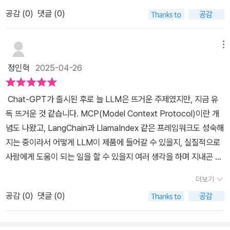
록 구성된 점이 가장 큰 특징입니다.LLM 에이전트는 단순히 질문에
인데, 이걸 코드 레벨에서 상세히 설명해줍니다.🧠 실용적인 설명이
공감 (
0
)
댓글 (0)
답하는 것을 넘어, 외부 도구를 사용하고 계획을 세우며 자율적으로
론적인 설명을 넘어 실제 코드로 보여주니까 이해가 훨씬 잘 됐습니
작업을 수행하는 차세대 AI 애플리케이션의 핵심입니다. 이러한 에이
다. 특히 에이전트가 외부 도구를 호출하거나 검색을 통해 지식을 확
전트를 이론만으로는 제대로 이해하고 개발하기 어렵죠. 이 책은 바
메뉴
장하는 과정이 구체적으로 나와있어서 제 프로젝트에 어떻게 적용할
로 그 지점에서 빛을 발합니다. 총 7가지의 실제적이고 구체적인 프
지 감이 왔습니다.3️⃣ LangChain과 LlamaIndex 비교책에서는 두
정인혁
2025-04-26
로젝트를 통해 에이전트 개발의 전 과정을 독자가 직접 따라 하며 익
프레임워크의 차이점과 각각의 활용 사례를 상세하게 다루고 있습니
힐 수 있도록 안내합니다.책에서 다루는 7가지 프로젝트는 에이전트
다.⚖️ 실무자를 위한 비교LangChain은 다양한 도구 통합과 광범위
Chat-GPT가 출시된 후로 늘 LLM은 뜨거운 주제였지만, 지금 유
개발의 핵심 개념들을 단계별로 익힐 수 있도록 잘 구성되어 있을 것
한 자연어 처리(NLP) 및 에이전트 AI 애플리케이션을 위한 모듈식
독 뜨거운 것 같습니다. MCP(Model Context Protocol)이란 개
으로 예상됩니다. 기본적인 에이전트 구현부터 시작하여, 외부 API
프레임워크로서 강점이 있습니다. 반면 LlamaIndex는 데이터 수집,
념도 나왔고, LangChain과 LlamaIndex 같은 프레임워크도 성숙해
연동, 메모리 활용, 복잡한 의사결정 구조, 나아가 멀티 에이전트 시스
인덱싱 및 검색에 특화된 플랫폼으로, 텍스트 기반 데이터 소스에서
지는 중이라서 어떻게 LLM이 제품에 들어갈 수 있을지, 실질적으로
템 구축까지, 실제 에이전트 개발 과정에서 마주칠 수 있는 다양한 시
정보를 추출하고 구성하는 데 최적화되어 있습니다.책을 통해 Llama
사람에게 도움이 되는 일을 할 수 있을지 여러 생각을 하며 지내곤 했
나리오를 경험해볼 수 있을 것입니다. 각 프로젝트는 이론 설명과 함
Index가 160개 이상의 데이터 형식을 지원하며 LlamaHub를 통해
는데, 이번에 프로젝트로 배워볼 수 있는 책이 나와서 읽어보았습니
께 구체적인 코드 예시를 제공하여 독자가 직접 따라 하며 익힐 수 있
더보기
다양한 데이터 소스를 연결할 수 있다는 점이 인상적이었습니다. 제
다. 이 책이 좋은 이유 첫번째는 기본 개념을 구조도와 함께 설명해준
도록 돕는 구성일 것입니다. 이는 단순히 지식을 쌓는 것을 넘어, 실제
가 현재 구상 중인 문서 기반 검색 시스템에는 LlamaIndex의 간소화
공감 (
0
)
댓글 (0)
다는 것입니다. LLM에 기술적으로 관심을 가지고 있긴 하지만 구체
개발 역량을 키우는 데 큰 도움이 될 것입니다.이 책은 LLM을 활용하
된 워크플로가 더 적합할 것 같습니다. 데이터 인덱싱부터 쿼리 변환,
적으로 ReAct가 어떤 것인지 몰랐는데 깃허브에서 예제를 받아 실
여 실용적인 AI 서비스를 만들고 싶은 개발자, AI 에이전트의 작동 원
포스트 프로세싱까지의 과정이 체계적으로 구성되어 있어 실무 적용
행해보면서 몸소 배울 수 있었습니다. 두번째 이유는 7가지 프로젝트