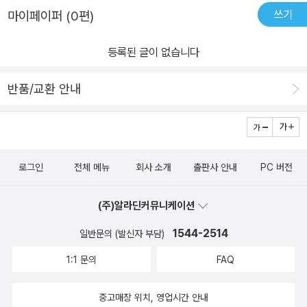
리를 깊이 이해하고 싶은 연구자 및 학생들에게 매우 유용할 것으로
이 용이해 보입니다.4️⃣ 7가지 실전 프로젝트책 제목 그대로 7개의
쓰기
마이페이퍼 (0편)
에서 다양한 기술적 요소를 폭넓게 소개해준다는 점입니다. PPT를
보입니다. 기본적인 파이썬 프로그래밍 경험이 있다면 책의 내용을
실습 프로젝트를 제공합니다. 이론만 알려주고 끝나는 책들과 달리,
만들 땐 이미지 생성을 보여주고, 함수 호출 방법을 통해선 LLM의 약
따라가는 데 더욱 수월할 것입니다. LLM 자체에 대한 깊은 이해가 없
직접 따라 해볼 수 있는 코드와 설명이 상세하게 나와있습니다.🛠️ 직
등록된 글이 없습니다
점인 수치 계산을 코드로 보완할 수 있음을 알려줍니다. 각 기술 요소
더라도 프로젝트를 통해 자연스럽게 핵심 개념과 구현 방식을 익힐
접 해보며 배우기RAG 기반 지식 검색 시스템 구축 프로젝트가 특히
에 그치지 않고 프레임워크인 LangChain과 LlamaIndex에 대해 비
수 있도록 구성되어 있을 가능성이 높습니다.총평하자면, 『7가지 프
인상적이었습니다. 회사의 내부 문서들을 이런 방식으로 검색할 수
반품/교환 안내
교해주는 부분도 유용하게 읽었습니다. 번역하는 과정에서 빠르게 변
로젝트로 배우는 LLM AI 에이전트 개발』은 LLM 에이전트라는 최신
있게 만들면 업무 효율이 확 올라갈 것 같습니다. 프로젝트를 따라하
하는 라이브러리의 업데이트를 감안해서 핵심적인 부분을 설명한다
기술 트렌드를 실무적인 관점에서 접근하고 싶은 분들에게 훌륭한 길
다가 몇 번 에러가 났지만, GitHub에 올라온 코드를 참고해서 해결
거나 업데이트된 부분을 번역 과정에서 반영하는 것도 좋았습니다.
잡이가 되어줄 책입니다. 이론과 실습의 균형을 통해 에이전트 개발
했습니다.업무에 적용할 방안최근 AI 기반 참고문헌 수집 자동화를
전체적으로 읽어보면 LLM에게 무엇을 시킬 수 있을지, 어떻게 시킬
의 핵심 역량을 효과적으로 키울 수 있도록 돕는다는 점이 인상 깊습
고민하고 있었는데, 이 책의 내용이 많은 영감을 줬습니다.🏢 실제 적
로그인
전체 메뉴
회사 소개
출판사 안내
PC 버전
수 있을지 가닥이 잡히는 느낌입니다. LLM을 가지고 무언가 만들어
니다. LLM 에이전트 개발의 세계로 첫걸음을 내딛거나 관련 기술을
용 계획특히 사무 자동화 에이전트와 RAG 시스템 부분은 당장 제 연
보고 싶은 프로그래머 분들께 추천드립니다. 다만, 깃허브 예제 코드
깊이 있게 파고들고 싶은 분들께 이 책을 자신 있게 추천합니다.(본
구에 적용해볼 만합니다. 각종 논문 요약과 내용 정리를 자동화하면
(주)알라딘커뮤니케이션
가 그대로는 실행되지 않는 부분이 일부 존재해서 코딩이 아직 낯선
서평은 출판사로부터 도서를 제공받아 직접 살펴본 후 작성되었습니
업무의 많은 부분에서 도움을 받을 수 있을 것 같습니다. 아쉬운 점물
분들은 Copilot의 도움을 받아 수정하면서 따라하는 것이 좋을 것 같
1544-2514
다.)
일반문의 (발신자 부담)
론 완벽한 책은 아닙니다. 몇 가지 아쉬운 점도 있었습니다.😕 개선되
습니다. - 이 서평은 출판사로부터 도서를 제공받아 작성되었습니다.
면 좋을 점MetaGPT에 대한 설명이 조금 부족했고, 최근 주목받고
1:1 문의
FAQ
있는 AI 에이전트 오케스트레이션에 대한 내용이 없어 조금 아쉬웠습
중고매장 위치, 영업시간 안내
니다.결론『7가지 프로젝트로 배우는 LLM AI 에이전트 개발』은 AI를