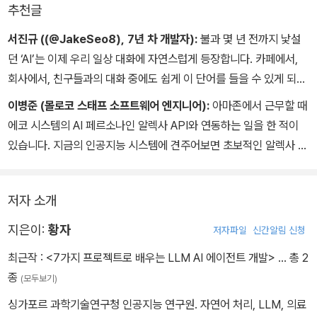
추천글
서진규 ((@JakeSeo8), 7년 차 개발자):
불과 몇 년 전까지 낯설
던 ‘AI’는 이제 우리 일상 대화에 자연스럽게 등장합니다. 카페에서,
회사에서, 친구들과의 대화 중에도 쉽게 이 단어를 들을 수 있게 되었
습니다. ‘AI 에이전트’라는 용어도 지금은 생소하지만, 곧 친숙해질 것
이병준 (몰로코 스태프 소프트웨어 엔지니어):
아마존에서 근무할 때
입니다. 이 책은 AI 에이전트가 무엇인지, 어떻게 활용될 수 있는지 명
에코 시스템의 AI 페르소나인 알렉사 API와 연동하는 일을 한 적이
확하게 설명합니다. 독자들이 이 책을 통해 AI 에이전트에 대한 이해
있습니다. 지금의 인공지능 시스템에 견주어보면 초보적인 알렉사 시
를 높이고, 이를 활용해 놀라운 생산성 향상을 경험하기를 바랍니다.
스템은 자연어 처리에 관한 부분만 AI에 의존하고, 실질적인 작업 수
행에 관련된 대화는 한 땀 한 땀 수작업으로 만든 오토마타에 의존하
저자 소개
고 있었습니다. 이제 그런 시스템은 구식이 되었고, 에이전트를 통해
AI가 주변 환경과 연동하는 방식이 대세가 되고 있습니다. 이 책은 전
지은이:
황자
저자파일
신간알림 신청
통적 개발 방식에만 익숙한 개발자가 AI 에이전트 개념을 손쉽고 빠
최근작 :
<7가지 프로젝트로 배우는 LLM AI 에이전트 개발>
… 총 2
르게 익힐 수 있도록 돕습니다. 에이전트 개발을 배우고자 하는 많은
종
(모두보기)
분에게 도움이 될 거라 믿습니다.
싱가포르 과학기술연구청 인공지능 연구원. 자연어 처리, LLM, 의료