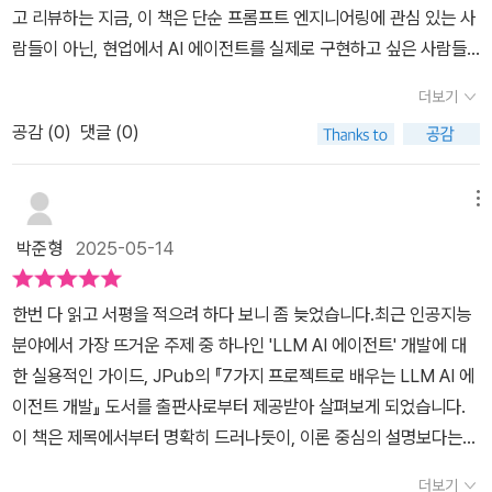
고 리뷰하는 지금, 이 책은 단순 프롬프트 엔지니어링에 관심 있는 사
람들이 아닌, 현업에서 AI 에이전트를 실제로 구현하고 싶은 사람들
을 위한 책이라는 생각이 듭니다.🤖 첫인상책을 펼쳐 보자마자 '와,
더보기
이건 진짜 실무용이구나'라는 느낌이 왔습니다. ReAct, LangChai
공감 (
0
)
댓글 (0)
n, LlamaIndex 같은 실전에서 쓰이는 기술들이 단계별로 나와있어
서 실제 프로젝트에 적용하기 좋겠다 싶었습니다이 책의 장점1️⃣ LL
M 에이전트의 개념을 명확하게 설명책의 초반부에서는 AI 에이전트
메뉴
가 무엇인지 명확히 설명합니다. 단순히 대화를 주고받는 ChatGPT
박준형
2025-05-14
와 달리, 에이전트는 '환경과 상호작용하며 스스로 문제를 해결하는
시스템'이라는 정의가 인상적이었습니다.🔍 개념 정립'에이전트는 단
한번 다 읽고 서평을 적으려 하다 보니 좀 늦었습니다.최근 인공지능
순한 응답 생성기가 아니라 환경과 상호작용하며 문제를 해결하는 능
분야에서 가장 뜨거운 주제 중 하나인 'LLM AI 에이전트' 개발에 대
동적인 시스템입니다.'이 문장 하나로 그동안 모호했던 에이전트의 개
한 실용적인 가이드, JPub의 『7가지 프로젝트로 배우는 LLM AI 에
념이 확 잡혔습니다. 왜 많은 기업들이 단순 챗봇을 넘어 에이전트를
이전트 개발』 도서를 출판사로부터 제공받아 살펴보게 되었습니다.
도입하려 하는지 이해가 됐습니다.2️⃣ ReAct 프레임워크 완전 분석
이 책은 제목에서부터 명확히 드러나듯이, 이론 중심의 설명보다는
ReAct 프레임워크는 이 책의 핵심이라고 할 수 있습니다. 추론(Rea
실제 프로젝트 구현을 통해 LLM 에이전트 개발 역량을 쌓을 수 있도
soning)과 행동(Acting)을 번갈아 수행하며 문제를 해결하는 방식
더보기