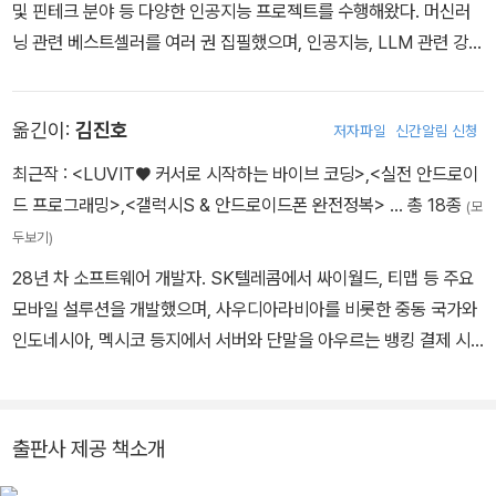
및 핀테크 분야 등 다양한 인공지능 프로젝트를 수행해왔다. 머신러
닝 관련 베스트셀러를 여러 권 집필했으며, 인공지능, LLM 관련 강의
를 하고 GeekTime, CSDN 등에서 칼럼을 연재 중이다. 항상 호기
심을 잃지 않고 변화를 적극적으로 받아들이며 지속적으로 학습하는
옮긴이:
김진호
저자파일
신간알림 신청
것을 즐긴다. 인공지능의 ‘혜안’과 ‘주의력’을 통해 세상을 관찰하며,
쉽고 재미있는 방식으로 지식을 공유하여 사람들과 순수한 즐거움을
최근작 :
<LUVIT♥ 커서로 시작하는 바이브 코딩>
,
<실전 안드로이
나누고자 한다.
드 프로그래밍>
,
<갤럭시S & 안드로이드폰 완전정복>
… 총 18종
(모
두보기)
28년 차 소프트웨어 개발자. SK텔레콤에서 싸이월드, 티맵 등 주요
모바일 설루션을 개발했으며, 사우디아라비아를 비롯한 중동 국가와
인도네시아, 멕시코 등지에서 서버와 단말을 아우르는 뱅킹 결제 시
스템을 구축했다. 이후 K팝, 블록체인, 애자일 설루션 등 다양한 분야
에서 CTO와 개발 이사를 역임했다. 현재도 AI를 포함한 최신 기술
실무 현장에서 개발에 매진하고 있다. 저서로는 《실전 안드로이드 프
출판사 제공 책소개
로그래밍》, 《갤럭시 S & 안드로이드폰 완전정복》, 《갤럭시 S 안드로
이드폰 어플 활용 백서》, 《입문자를 위한 Windows CE Programm