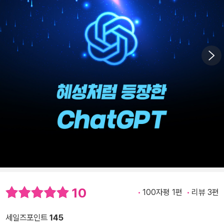
10
100자평 1편
리뷰 3편
세일즈포인트
145