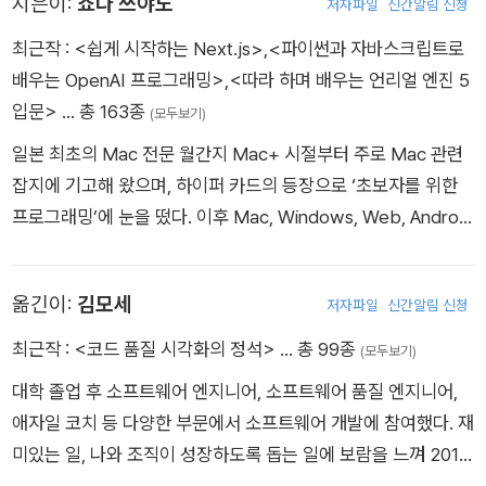
지은이:
쇼다 쓰야노
저자파일
신간알림 신청
최근작 :
<쉽게 시작하는 Next.js>
,
<파이썬과 자바스크립트로
배우는 OpenAI 프로그래밍>
,
<따라 하며 배우는 언리얼 엔진 5
입문>
… 총 163종
(모두보기)
일본 최초의 Mac 전문 월간지 Mac+ 시절부터 주로 Mac 관련
잡지에 기고해 왔으며, 하이퍼 카드의 등장으로 ‘초보자를 위한
프로그래밍’에 눈을 떴다. 이후 Mac, Windows, Web, Androi
d, iOS 등 플랫폼을 가리지 않고 프로그래밍 초보자를 위한 책을
계속 집필하고 있다.최근 저서로는 『프로그래밍 지식이 없어도
옮긴이:
김모세
저자파일
신간알림 신청
알 수 있는 프롬프트 엔지니어링 입문』, 『Azure OpenAI 프로그
래밍 입문』, 『Python Django 4 초입문』, 『Python/JavaScript
최근작 :
<코드 품질 시각화의 정석>
… 총 99종
(모두보기)
로 배우는 Open AI 프로그래밍』, 『Node.js 초입문 제4판』, 『Cli
대학 졸업 후 소프트웨어 엔지니어, 소프트웨어 품질 엔지니어,
ck으로 시작하는 노코드 개발 입문』, 『R/RStudio로 쉽게 배우는
애자일 코치 등 다양한 부문에서 소프트웨어 개발에 참여했다. 재
프로그래밍과 데이터 분석』 등이 있다.
미있는 일, 나와 조직이 성장하도록 돕는 일에 보람을 느껴 2019
년부터 번역을 시작했다. 옮긴 책으로는 ‘인간 vs. AI 정규표현식