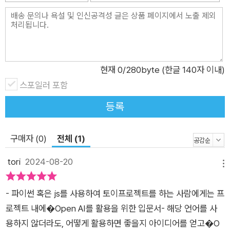
본다. 3장은 Completions API를 사용해 사전 만들기, AI 봇 만
들기, Q&A용 AI 제작 등을 해보면서 기본적인 프롬프트를 작성
법을, 4장은 Completions API의 다양한 옵션 기능인 에러 처리
와 모델, 옵션 인수를 알아본다. 5장은 채팅을 이용하는 Chat C
현재
0
/280byte (한글 140자 이내)
ompletion과 음성 데이터를 텍스트로 생성하는 Transcription
스포일러 포함
API를 설명하면서 채팅창을 만들고 음성을 텍스트로 추출해보
고, 6장은 이미지 생성 기능인 Image Generation을 살펴보면
등록
서 이미지를 생성하고 편집하는 방법을 알아본다. 7장은 기존의
AI 모델을 기반으로 자체 데이터를 추가해 나만의 모델을 만들어
구매자 (0)
전체 (1)
보고, 8장은 파워 플랫폼 환경인 파워 오토메이트, 파워 앱스, 데
tori
2024-08-20
스크톱용 파워 오토메이트 등에서 API를 사용하는 방법을 설명
메뉴
한다. 마지막으로 9장은 클릭이나 구글 앱시트, 앱스 스크립트,
오피스 스크립트와 같은 노코드 개발 도구에서의 사용법을 살펴
- 파이썬 혹은 js를 사용하여 토이프로젝트를 하는 사람에게는 프
본다. AI 시대를 살아가고 있는 지금, AI 활용 능력을 높이고 싶다
로젝트 내에�Open AI를 활용을 위한 입문서- 해당 언어를 사
면 다양한 예제를 통해 OpenAI API 활용법을 쉽게 알려주는 이
용하지 않더라도, 어떻게 활용하면 좋을지 아이디어를 얻고�O