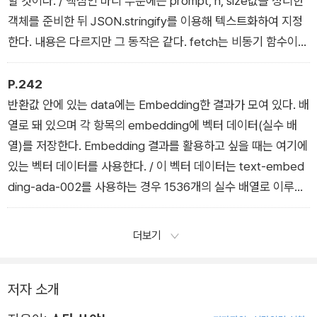
할 것이다. / 핵심인 바디 부분에는 prompt, n, size값을 정리한
객체를 준비한 뒤 JSON.stringify를 이용해 텍스트화하여 지정
한다. 내용은 다르지만 그 동작은 같다. fetch는 비동기 함수이므
로 여기서는 then으로 콜백 처리를 준비한다. 그 안에서 한 차례
더 비동기인 json을 호출하고 then에서 json의 콜백 처리를 준
P.242
비한다. 그리고 API에서 받은 값을 처리한다.
반환값 안에 있는 data에는 Embedding한 결과가 모여 있다. 배
열로 돼 있으며 각 항목의 embedding에 벡터 데이터(실수 배
열)를 저장한다. Embedding 결과를 활용하고 싶을 때는 여기에
있는 벡터 데이터를 사용한다. / 이 벡터 데이터는 text-embed
ding-ada-002를 사용하는 경우 1536개의 실수 배열로 이루어
져 있다. 즉 이 모델에서는 모든 텍스트를 1536개 지표를 기준으
로 수치화한다. Embedding 모델에 따라 지표 수도 달라진다. /
더보기
이후 새로운 모델이 릴리스돼 지표 수가 증가하면 보다 명확하게
콘텐츠의 의미를 파악할 수 있다. Embedding을 통해 얻어지는
저자 소개
벡터 데이터 내용 또한 모델에 따라 다르다.