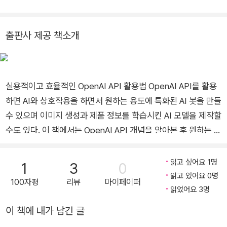
문제 풀이 대결’(제이펍), ‘애자일 개발의 기술 2판’(에이콘), ‘타
입스크립트, 리액트, Next.js로 배우는 실전 웹 애플리케이션 개
출판사 제공 책소개
발’(위키북스), ‘추천 시스템 입문’(한빛미디어), ‘웹 개발 리터러
시’(정보문화사) 등이 있다.
실용적이고 효율적인 OpenAI API 활용법 OpenAI API를 활용
하면 AI와 상호작용을 하면서 원하는 용도에 특화된 AI 봇을 만들
수 있으며 이미지 생성과 제품 정보를 학습시킨 AI 모델을 제작할
수도 있다. 이 책에서는 OpenAI API 개념을 알아본 후 원하는 결
과를 도출하는 프롬프트 작성법, DALL-E를 통한 이미지 생성법,
제품 데이터를 활용한 AI 모델 제작 방법 등을 파이썬과 자바스크
읽고 싶어요 1명
1
3
0
립트로 나누어 살펴본다. 파워 플랫폼 및 노코드 툴 사용법은 물
읽고 있어요 0명
100자평
리뷰
마이페이퍼
론 다양한 개발 환경에서 API를 사용하는 방법도 알려준다. AI가
읽었어요 3명
필수인 시대에서 최강의 무기인 OpenAI API를 제대로 활용해보
이 책에 내가 남긴 글
자. 강력한 무기 OpenAI API로 나만의 AI 구현하기 2022년 말