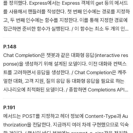
않고 방치하더라도 임의로 요금이 청구되지 않는다.
를 정의했다. Express에서는 Express 객체의 get 등의 메서드
를 사용해서 핸들러를 작성한다. 첫 번째 인수에는 경로를 지정하
고, 두 번째 인수에는 함수를 지정한다. 이를 통해 지정한 경로에
접근하면 준비한 함수가 실행된다. / 이 함수는 최소 두 개의 인수
를 갖는다. 이 인수는 Request와 Response라는 객체로, 각각
클라이언트로부터 전송된 요청과 서버로부터 클라이언트에 반환
P.148
하는 응답 정보를 관리한다. / 이 함수에서 필요에 따라 프로세스
Chat Completion은 챗봇과 같은 대화형 응답(interactive res
를 수행하고 마지막에 Response의 render 메서드로 페이지를
ponse)을 생성하기 위해 설계된 모델이다. 이전 대화와 컨텍스
작성한다. render는 첫 번째 인수에 지정한 템플릿 파일을 렌더
트를 고려하면서 응답을 생성한다. / Chat Completion은 캐주
링하고 결과를 클라이언트로 출력한다. 두 번째 인수에는 템플릿
얼한 대화, 고객 지원, 질의 응답 등 대화형 응답을 필요로 하는
에 전달하는 값을 객체 안에 모아서 지정할 수 있다. 그러면 객체
시나리오에 최적화된 모델이다. / 종합하면 Completions API는
안의 값을 템플릿 측에서 값으로 사용할 수 있다.
범용적인 텍스트를 생성하기 위해 사용되고, Chat Completion
s API는 대화형 응답을 생성하기 위해 특별히 설계되었다고 할
P.191
수 있다.
메서드는 POST를 지정하고 헤더 정보에 Content-Type과 Au
thorization을 전달한다. 지금까지 여러 차례 구현했으므로 익숙