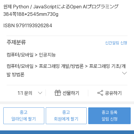
원제 Python / JavaScriptによるOpen AIプログラミング
384쪽
188*2545mm
730g
ISBN 9791193926284
주제분류
신간알림 신청
컴퓨터/모바일
>
인공지능
컴퓨터/모바일
>
프로그래밍 개발/방법론
>
프로그래밍 기초/개
발 방법론
선물하기
공유하기
중고
중고
중고 등록
알라딘에 팔기
회원에게 팔기
알림 신청