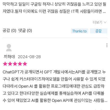
막막하고 일일이 구글링 하자니 상당히 귀찮음을 느끼고 있던 필
자였다.필자 이외에도 이런 귀찮음 성질은 IT쪽 사람들이라면 대
부분 앓고있는 성질이라 생각된다.그런 부류들을 위한 핸즈온 도
더보기
서로 딱 알맞은 길잡이다.뇌를 비우고 무지성으로 따라하기에는
공감 (
0
)
댓글 (0)
중간중간마다 생각이라는걸 해야하는 요소에 부딪힌다.Open AI
API를 활용해서 프로젝트를 진행하여 본인의 포트폴리오를 꾸미
거나 기술 면접에서 우수성을 뽐내고 싶다면 필자 생각에는 상당
메뉴
히 독특한 프로젝트라고 생각된다.물론 필자는 개발자가 아닌 침
끼하야
2024-08-28
투 테스터 쪽이라 완전 자세히 까지는 모르겠지만, 현재 개발자
준비과정 커리큘럼에는 없는 부분이기에 본인만의 눈에 띄는 포
ChatGPT가 공개되면서 GPT 개발사에서는API를 공개했고 누
트폴리오를 구성할 수 있지 않을까 싶다.핸즈온 하기에 필요한 사
구나 쉽게 커스터마이즈하여모델을 만들어 사용할 수 있게 되었
전지식은 파이썬, Node.js 2개 뿐이라고 생각한다.이 책은 파이
다따라서 Open AI 를 활용한 프로그래밍에대한 관심도 급장하
썬과 Node.js를 알고 있는 사람이 심심해서 새로운 프로젝트를
고 있다고 한다!​다양한 실습예제를 통해실습하며 API를 다뤄볼
찾다가 고를만한 책이지이걸로 언어를 배우거나 AI에서의 무언
수 있어 재밌었고 AI를 활용한 Open API에 관심이있는 사람들
가 지식을 뽑아먹는다? 라는 느낌은 전혀 아니다.난이도는 입문
에게 너무 추천하고 싶은 책이다!