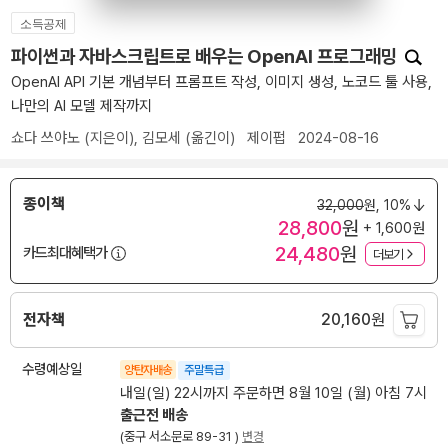
소득공제
파이썬과 자바스크립트로 배우는 OpenAI 프로그래밍
OpenAI API 기본 개념부터 프롬프트 작성, 이미지 생성, 노코드 툴 사용,
나만의 AI 모델 제작까지
쇼다 쓰야노
(지은이),
김모세
(옮긴이)
제이펍
2024-08-16
종이책
32,000
원,
10%
28,800
원
+ 1,600원
24,480
원
카드최대혜택가
더보기
전자책
20,160
원
수령예상일
양탄자배송
주말특급
내일(일) 22시까지 주문하면 8월 10일 (월) 아침 7시
출근전 배송
(중구 서소문로 89-31 )
변경