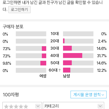
로그인하면 내가 남긴 글과 친구가 남긴 글을 확인할 수 있습니
혜성같이 등장한 ChatGPT는 어느새 일상에 깊숙이 파고들었
다.
다. ChatGPT 개발사인 오픈AI는 AI 모델을 누구나 쉽게 커스터
로그인하기
마이즈할 수 있는 API를 공개했다. 바로 OpenAI API다. AI 모델
을 위한 API로, 관련 지식이 없어도 누구나 이용할 수 있는 API
구매자 분포
다. 단 1달러로 API를 수백 번 사용할 수 있고, 등록만 하면 곧바
10대
0%
0%
로 테스트해볼 수도 있다. AI 봇이나 이미지 생성, 정보를 학습시
20대
2.4%
0%
킨 오리지널 AI 모델 제작 등 원하는 용도로 쉽게 활용할 수 있다.
30대
14.6%
7.3%
이 책은 AI 시대에 강력한 무기가 되어줄 OpenAI API 활용법을
40대
31.7%
7.3%
체계적으로 담아냈다. 많은 개발자에게 친숙한 프로그래밍 언어
50대
14.6%
9.8%
인 파이썬과 자바스크립트(Node.js)를 사용한 다양한 예제를 제
60대
12.2%
0%
공하는 것은 물론 노코드 도구를 통한 OpenAI API 사용법까지
여성
남성
소개한다. 1장은 OpenAI API의 개념을 살펴본 후 본격적으로 예
제에 들어가기 앞서 계정 등록, 샘플 동작 확인 등 API를 사용해
100자평
개발할 수 있는 환경을 준비한다. 2장은 파이썬과 Node.js의 라
게시물 운영 원칙
이브러리를 사용해 OpenAI API에 접근하는 방법을 설명하며,
카테고리
웹 애플리케이션과 웹페이지에서 API를 사용하는 샘플을 작성해