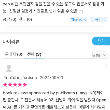
책이 좋은 지침서가 되어줄 것이다. 주요 내용 OpenAI API의 기
pen AI란 무엇인지 감을 잡을 수 있는 용도의 입문서로 활용 가
본 개념 파이썬과 자바스크립트에서의 OpenAI API 활용법 원하
능- 친절한 설명과 사진들로 쉽게 읽을 수 있음
는 결과를 얻기 위한 프롬프트 작성법 DALL-E를 이용한 이미지
공감 (
0
)
댓글 (0)
생성과 설정법 자체 데이터를 기반으로 한 나만의 모델 제작 파워
플랫폼, 노코드, 매크로 환경에서의 API 사용법
쓰기
마이리뷰
구매자 (0)
전체 (3)
메뉴
YouTube_fordsec
2024-09-03
book reviews sponsored by publishers (Lang : KR)제이
펍 출판사 IT 전문서 리뷰어 3기 선발이 되어 책을 받았다.Open
AI API를 가지고 무언가를 개발해보고 싶은데, 어떻게 해야할지