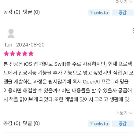
자에게는 어려울 수 있으니 참고하여 선택하길 권장한다.---'제
더보기
이펍 출판사의 도서 지원을 받아 작성한 리뷰입니다.'---https://
공감 (
0
)
댓글 (0)
youtube.com/@Certa6제 유튜브 채널입니다.도움이 됐다면,
구독 부탁합니다!주변에 제 블로그, 유튜브를 알려주시면 감사하
메뉴
겠습니다~! :)Thank you for watching the blog.Please sub
tori
2024-08-20
scribe! I would appreciate it if you could share the blog a
round you.---#제이펍 #제이펍서평단 #출판사 #제이펍출판사
#서평단 #베타리더 #리뷰어 #jpub #hackers #hacker #hack
본 전공은 iOS 앱 개발로 Swift를 주로 사용하지만, 현재 프로젝
ing #anonymous #cybersecurity #kalilinux #programming
트에서 인공지능 기능을 추가 기능으로 넣고 싶었지만 직접 AI 모
#hack #hacked #technology #cybercrime#linux #ethical
델을 개발하는 과정은 쉽지않기에 혹시 OpenAI 프로그래밍을
hacking #coding#programmer #computerscience#malw
이용하면 해결할 수 있을까? 어떤 내용들을 할 수 있을까 궁금해
are #hacks #bhfyp #redteam #tryhackme #hackthebox
서 책을 읽어보게 되었다.또한 개발에 있어서 그리고 생활에 있어
서 Chat GPT가 없으면 이제는 불편해지는 세상이 오고 있기때
더보기
문에 OpenAI 프로그래밍에 대해 알아두면 좋을것이라고 생각된
공감 (
0
)
댓글 (0)
다.<전체적인 책 난이도>- 책의 난이도는 프로그래밍 책이라는
점을 감안하고 쉬운편에 속한다.- 아무래도 프로그래밍 책이니만