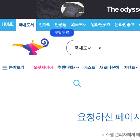
HOME
전자책
만권당
외국도서
알라딘굿즈
온라인중고
국내도서
첫달무료
국내도서
분야보기
오뒷세이아
추천마법사
베스트
새로나온책
이벤트
요청하신 페이지
시스템 관리자에게 에