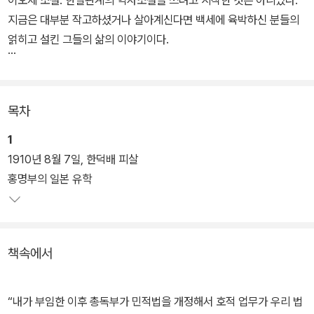
이오제 소설. 한일관계의 역사소설을 쓰려고 시작한 것은 아니었다.
지금은 대부분 작고하셨거나 살아계신다면 백세에 육박하신 분들의
얽히고 설킨 그들의 삶의 이야기이다.
본문에 나오는 지명과 고유명사(학교, 철도 역사 등)는 허구가 아니며
그 당시에 실존했던 명칭들이다. 또한 중국 동북부의 봉천과 평안북
목차
도의 순천에 이르는 철도 역시 당시에 달렸던 기차였으며 당시 일본
과 한반도에서 달렸던 기차 이름과 시간, 요금 등도 사실에 근거한 것
1
이다. 또한, 일제강점기에 한반도에 건너와서 정착한 일본인들이 약
1910년 8월 7일, 한덕배 피살
96만 명에 이르렀다는 것도 역사적 사실이며 이들이 모두 귀국했는
홍명부의 일본 유학
지 그렇지 않으면 얼마나 남았는지 그러한 통계가 없는 것 역시 사실
이다. 당연히 1950년 6.25 전쟁이 어쩌면 모든 것을 잃게 만들고 단
절시켰는지도 모르겠다.
책속에서
본문에서 등장하는 인물들과 대화 내용등은 허구이지만 충분히 그랬
을 것이라는 주변 상황은 추측가능하다. 이는 한국이나 일본 모두 과
“내가 부임한 이후 총독부가 민적법을 개정해서 호적 업무가 우리 법