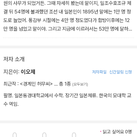
거의 기록을 보전하고 여러 역사적 문헌을 남기는 민족들이었기 때문
원의 사무가 되었거든. 그때 자세히 봤는데 말이지, 일조수호조규 체
에 이러한 글쓰기가 가능했다고 본다.
결 뒤 54명에 불과했던 조선 내 일본인이 1895년 말에는 1만 명 정
도로 늘었어. 통감부 시절에는 4만 명 정도였다가 합방이후에는 12
일제강점기에 나라를 반역한 이들을 비난하기 위해 시작한 글도 아니
만 명을 넘었고 말이야. 그리고 지금에 이르러서는 53만 명에 달하고
고 그렇다고 1945년 해방 이후에도 이 땅에 남았던 ‘잔류 일본인’들
있지. 이를테면 후쿠오카보다 이곳에 사는 일본인이 더 많다는 얘기
과 그 후손들의 활동에 관해서 쓰려고 했던 것도 아니었다. 오히려 국
야. 단지 경성과 경상남도에 모여 살고 있다는 게 문제지만 말이야. 좀
가주의적이고 그것에 저항하지 못한 운명 속에 던져져 버린 사람들에
더 넓게, 조선 전 국토로 퍼져서 살아야 해.”
저자 소개
대해서 쓰고자 했다. 두 세대를 넘는 긴 이야기이지만 지금도 가까이
잠시 숨을 돌린 기무라가 말을 이었다.
서 발견할 수 있는 또는 여전히 한일관계에 영향력을 발휘하고 있는
“벌써 이곳 식민지 조선에서 태어난 일본인만 해도 많아. 그들의 고향
지은이:
이오제
저자파일
신간알림 신청
지금의 이야기를 쓰고자 했다.
은 조선이야. 문제는 그들이 조선에서 태어났지만, 일본인 거리에서
최근작 :
<경계인 허무씨>
… 총 1종
(모두보기)
살면서 일본인 소학교를 다니고, 일본풍 생활 양식에 따라 자랐다는
필명. 일본동경대학교에서 수학. 장기간 일본체류. 한국의 모대학 교
거야. 그러니 조선인 아이들과 친해질 기회가 없었던 거지. 앞으로 하
수 역임.
나가 되기 위해서는 우리 일본인들이 자네처럼 조선인 현지처를 두거
나 혼인을 해서 내지화를 시켜야 해. 이게 바로 좀 전에 말한 대동아
공영권을 위한 진정한 일보전진인 거야.”
읽고 싶어요 0명
0
0
0