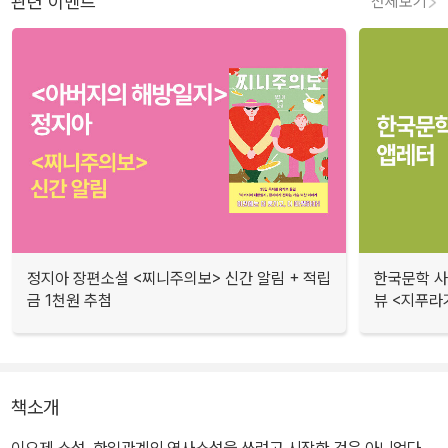
관련 이벤트
전체보기
정지아 장편소설 <찌니주의보> 신간 알림 + 적립
한국문학 사랑
금 1천원 추첨
뷰 <지푸라
책소개