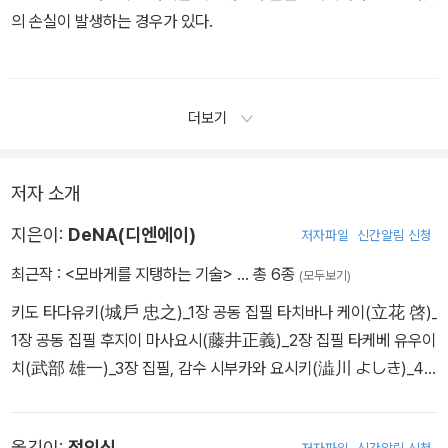
의 손실이 발생하는 경우가 있다.
더보기
저자 소개
지은이:
DeNA(디엔에이)
저자파일
신간알림 신청
최근작 :
<모바게를 지탱하는 기술>
… 총 6종
(모두보기)
키도 타다유키(城戶 忠之)_1장 공동 집필 타치바나 케이(立花 啓)_
1장 공동 집필 후지이 마사요시(藤井正義)_2장 집필 타케베 유우이
치(武部 雄一)_3장 집필, 감수 시부카와 요시키(澁川 よしき)_4
장 집필 오노 아츠시(小野 篤司)_5장, 8장 집필 마쯔노부 요시노리
(松信 嘉範)_6장, 7장 집필 야마구치 토오루(山口 徹)_9장 집필
옮긴이:
정인식
저자파일
신간알림 신청