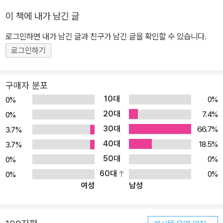
왔다고 자부하고 있다. 이 책은 기술 영역에 대해 포괄적으로, 그리고
이 책에 내가 남긴 글
가능한 한 한 발짝 더 나아가 깊이 있는 내용을 기술하였다. 핵심 내용
은 다음과 같다. - 소셜 게임(피처폰/스마트폰) - 대규모 웹 인프라 -
로그인하면 내가 남긴 글과 친구가 남긴 글을 확인할 수 있습니다.
플랫폼 - 빅 데이터 분석 처음에 정의한 테마별로 사내의 전문 엔지니
로그인하기
어, 리더급 엔지니어, 엔지니어링 매니저 진을 주축으로 집필과 감수
를 하였다. 서적화되기까지의 마지막 순간에도 노하우에 인색하지 않
구매자 분포
으면서 최신 정보를 싣기 위해 애썼다. 이 책의 대상 독자 이 책의 대
10대
0%
0%
상 독자는 SNS나 소셜 게임에 관련된 엔지니어 및 게임 개발자들에
20대
7.4%
0%
그치지 않고, 대규모 웹 서비스 구축 및 운용을 담당하는 엔지니어뿐
30대
66.7%
3.7%
만 아니라 지금 당장은 기회를 얻지 못했지만 이를 배우고 싶어 하는
40대
엔지니어들이다. 그리고 수탁 개발 및 제조업체 등에서 소프트웨어
18.5%
3.7%
엔지니어 직업에 종사하는 분들도 대규모의 인터넷 서비스를 만들어
50대
0%
0%
운용하고 있는 엔지니어들의 관점과 기술력, 그리고 대처 방법 등을
60대
0%
0%
여성
남성
알고 싶어 하지 않을까 생각한다. 책 앞부분의 장들에서는 경영자나
플래너와 같은 비즈니스 직종의 사람들에게도 유용한 내용을 제공하
고 있다. 이는 우리 DeNA의 엔지니어들이 코드를 작성하는 업무뿐