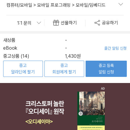
컴퓨터/모바일
>
모바일 프로그래밍
>
모바일/임베디드
선물하기
공유하기
새상품
-
eBook
-
출간 알림 신청
중고상품 (14)
1,430원
중고
중고
중고 등록
알라딘에 팔기
회원에게 팔기
알림 신청