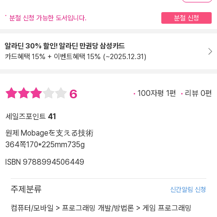
분철 신청 가능한 도서입니다.
분철 신청
알라딘 30% 할인! 알라딘 만권당 삼성카드
카드혜택 15% + 이벤트혜택 15% (~2025.12.31)
6
100자평 1편
리뷰 0편
세일즈포인트
41
원제 Mobageを支える技術
364쪽
170*225mm
735g
ISBN 9788994506449
주제분류
신간알림 신청
컴퓨터/모바일
>
프로그래밍 개발/방법론
>
게임 프로그래밍