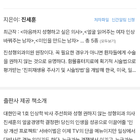
학 강의의 특징은 인상은 운명론적인 것이 아니라 사람의 의지에 따
라서 얼마든지 바꿀 수 있다는 것. 그런 의미에서 관상이 아닌 인상,
지은이:
진세훈
저자파일
신간알림 신청
동양학이 아닌 사회학적으로 접근해야 한다는 필요성을 절감하고 경
희대에서 동서양 인상학 연구의 비교와 사회학적 연관성에 대해 체계
최근작 :
<마음까지 성형하고 싶은 의사>
,
<얼굴 읽어주는 여자 인상
적으로 분석한 논문으로 2004년 박사학위를 취득했다. 지금은 원광
바꿔주는 남자>
,
<미인을 만드는 남자>
… 총 5종
(모두보기)
디지털대학교에서 얼굴경영학과 교수로 재직중이다. 조선시대 관상
진성형외과의원 원장이다. 꼭 필요한 경우가 아니면 환자들에게 수술
감에 출입하셨던 증조부 영향으로, 얼굴을 통해 사람을 읽는 탁월한
을 권하지 않는 것으로 유명하다. 함몰흉터치료에 획기적 시술법으로
재능을 타고 난 그는 얼굴에 보이는 것을 읽는 것보다 보이지 않는 언
평가받는 ‘진피재생용 주사기 및 시술방법’을 개발해 한국, 미국, 일본
상言相, 심상心相, 사회적 관계의 상이 훨씬 중요하다고 말한다. 노
에서 특허를 받았다. 경희대학교 의과대학을 졸업하고 동 대학원에서
력하고 관리하고 다듬으면 상이 좋아질 수 있는데도 그저 타고난 얼
의학 박사 학위를 취득했다. 강북삼성병원(전 고려병원)에서 성형외
굴만 보고 그 사람을 평가하는 건 잘못이라는 것.
과 과장을 역임했으며 1990년에 ‘진성형외과의원’을 개원했다.
출판사 제공 책소개
대한민국 1호 인상학 박사 주선희와 성형 권하지 않는 성형외과 의사
진세훈의 얼굴경영학 결정판! 당신의 인생을 성공으로 이끌어줄 ‘인
상 개선 프로젝트’ 서바이벌은 이제 TV의 단골 메뉴이지만 일상에서
다반사로 겪는 일이기도 하다. 누군가는 경쟁에서 이기고, 누군가는