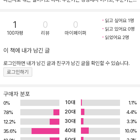
패배의 나락으로 떨어진다. 운명은 야속하다. ‘왜 나만 꼭……’이라는
원망과 아쉬움은 입버릇이 되기도 한다. 놀랍게도 성공의 그림자는
읽고 싶어요 1명
1
0
0
얼굴을 통해 드러난다. 그렇다면 성공한 사람의 얼굴에는 우리가 모
읽고 있어요 0명
100자평
리뷰
마이페이퍼
르는 어떤 공통점들이 있을까? 정치, 연예, 스포츠 분야에서 독보적
읽었어요 2명
인 존재감을 자랑하는 반기문, 양현석, 김연아를 예로 들어 보자. 도무
이 책에 내가 남긴 글
지 얼굴로는 함께 엮일 수 없을 것 같은 이 세 사람에게도 공통분모가
존재한다. 그것은 바로 ‘눈’이다. 자그마하면서도 긴 반기문의 눈에서
로그인하면 내가 남긴 글과 친구가 남긴 글을 확인할 수 있습니다.
는 매우 끈질기면서도 강한 내면이 엿보인다. 철두철미한 업무 처리
로그인하기
로 신뢰를 쌓은 그는 한국인 최초 유엔 사무총장의 자리에 올랐다. 매
의 눈처럼 가늘고 길게 찢어진 양현석의 눈에는 한번 찍으면 기어이
구매자 분포
차지해야 직성이 풀리는 강한 집념이 담겨 있다. K-POP의 열풍을 주
10대
1.1%
0%
도하는 빅뱅, 2NE1 등의 제작자로 명성을 떨치게 되기까지 눈이 가
20대
4.4%
7.8%
장 중요한 역할을 한 것이다. 날카로워 보이는 김연아의 눈은 예리하
30대
3.3%
12.2%
게 관찰하고 잘 기억하며 습득하는 능력을 보여준다. 그녀가 피겨스
40대
케이팅으로 세계를 정복한 힘은 이 눈꼬리에서 나왔다. 모두가 부러
10.0%
35.6%
워하는 위치에 올라선 세 사람의 ‘눈’은 이처럼 그들의 인생을 성공으
50대