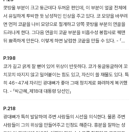
콧방울 부분이 크고 둥근데다 두꺼운 편인데, 이 부분이 얼굴 전체에
서 유일하게 투박한 듯 남성적인 인상을 주고 있다. 코 모양을 바꾸려
면 먼저 코끝을 나비 모양으로 절개하고 양쪽 콧방울 부분의 연골을
드러나게 한다. 그다음 연골의 코끝 부분을 비흡수성 봉합사로 꿰맨
뒤 뾰족하게 만든다. 이렇게 하면 날렵한 코끝을 만들 수 있다. - 「김
수현_배우」
P.198
코가 길고 굵게 잘 뻗어 있어 위상이 반듯하다. 코가 둥글둥글하여 꼬
치꼬치 따지지 않고 밀어붙이는 힘도 있고, 자신이 쓸 재물도 있다. 특
히 46~47세 자리인 광대뼈가 좋아 그때 정치계로 화려하게 복귀했
다. - 「박근혜_제18대 대통령 당선인」
P.218
광대뼈가 특히 발달하여 주변 사람들의 시선을 의식한다. 물론 주변
사람들이 그의 위상을 만들어주고 인정도 해준다. 흥분을 잘하는 성