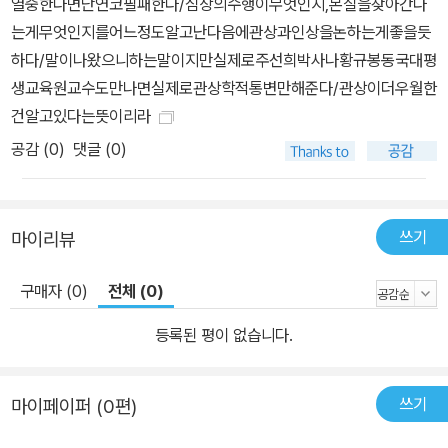
열중한다면단연코필패한다/심상의수행이무엇인지,본질을찾아간다
유가 담겨 있다. 싸이의 광대뼈는 그를 월드스타 반열에 올려놓았고
는게무엇인지를어느정도알고난다음에관상과인상을논하는게좋을듯
앞으로도 쭉 승승장구할 것임을 예견한다. 미국 대통령 버락 오바마
하다/말이나왔으니하는말이지만실제로주선희박사나황규봉동국대평
의 잘생긴 코끝은 경제적으로 신경을 써야 하는 시기에 그가 대통령
생교육원교수도만나면실제로관상학적통변만해준다/관상이더우월한
이 될 수밖에 없었던 배경을 말해준다. 영화계의 이단아 김기덕 감독
건알고있다는뜻이리라
이 제69회 베니스영화제에서 최고작품상인 황금사자상을 탈 수 있었
공감 (
0
)
댓글 (0)
던 것은 두둑한 인중의 힘이다. 이처럼 책 속에는 우리가 평소 TV나
기사를 통해서만 접했던 수많은 유명 인사들이 등장하여, 그들의 인
생 발자취를 함께 더듬어볼 수 있는 기회를 제공한다. 소통이 중요한
쓰기
마이리뷰
시대, 인상은 원활한 소통을 돕는 편리한 도구이다 요즘은 두 명이 모
이면 한 명은 관리자이다. 자기 관리는 기본인 세상이므로 모든 사람
구매자 (0)
전체 (0)
이 관리자라고도 할 수 있다. 자기 삶과 일에서 성공하는 관리자가 되
고 싶은 사람들은 인상학을 비켜갈 수 없다. 관리자에게 가장 필요한
등록된 평이 없습니다.
것은 다른 사람들과 ‘소통’하는 것이다. 인상은 상대와의 소통을 원활
하게 하는 좋은 얼굴을 가지기 위해 어떤 마음가짐, 어떤 행동을 취해
쓰기
마이페이퍼 (0편)
야 하는지 알려준다. 책 속 인물들이 보여주는 다양한 인상을 통해 독
자들은 인상의 중요성과 성공하는 인상에 대한 실마리를 찾을 수 있