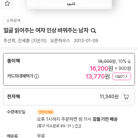
소득공제
얼굴 읽어주는 여자 인상 바꿔주는 남자
주선희
,
진세훈
(지은이)
오픈하우스
2013-01-09
종이책
18,000
원,
10%
16,200
원
+ 900원
13,770
원
카드최대혜택가
더보기
전자책
11,340
원
수령예상일
양탄자배송
오후 1시까지 주문하면 밤 11시
잠들기전 배송
(중구 서소문로 89-31 )
변경
배송료
무료