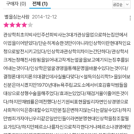
구매자 (0)
전체 (1)
바꾸기 위해 성형수술이 최선의 방법은 아니라는 것에는 의견을 같이
한다. 결국 모든 것은 마음의 문제다. 좋은 인상을 만들기 위해서는 마
별을심는사람
2014-12-12
메뉴
음을 다스리는 ‘마음경영’이 가장 중요하다. 사람의 얼굴에 있는 60
여 개 근육 중 44개 근육을 잘 움직여 기분 좋게 생활하면 웃는 인상
관상학최초의박사인주선희박사는3대가관상을업으로하는집안에서
을 갖게 되고, 긍정적인 생각은 얼굴 표정을 밝게 만든다. 밝은 인상은
이업을이어받았다/단순히계승한것만이아니라인상학이란현대적인요
행운을 불러들이고, 성공하는 인생에 한 걸음 더 다가가게 된다. 인상
청으로발전시키고있다/인상학과관상학의차이는간단하다/관상학서
이 중요한 이유가 여기에 있다. 2013년 핫 피플의 인상을 살펴보며
크게는정해진사람됨을읽어내고작게는얼굴을보고예기되는징후를읽
자신의 얼굴을 되돌아보다 이 책은 김수현, 김태희, 싸이, 오바마, 김
어내는것이다/인상학은얼굴경영을통해운명을바꿀수있다는것이다/
기덕 등 국내외를 총망라하여 현재 가장 이슈가 되고 있는 유명인 36
결정론대의지론의대결인데사실둘다맞다/<설득의심리학1>을읽어보
명의 얼굴을 살펴본다. 인상학적으로 특히 좋게 발달한 얼굴 부위를
신분은아시겠지만1970년대뉴욕주립교도소에서비호감흉악범들을
기준으로 ‘이마와 눈썹’, ‘눈’, ‘코와 광대’, ‘입과 턱’ 총 네 개의 장으로
대상으로성형수술을해주었다/효과는있었다/재검거율이줄어든것이
나누어, 그들이 지금의 자리에 오르기까지 인상이 어떻게 변해왔는지
다/하지만재범률은여전했다/신기원씨표현을빌리자면인상경영으로
쉽게 풀어서 설명해준다. 배우 김수현의 짙은 눈썹과 발달한 눈썹 근
사회적이익은증대할수있지만본질은변하지않는다는걸알수있다/하지
육은 그가 강한 추진력과 꾸준한 노력을 통해 스타가 되었음을 보여
만범죄가자아닌우리같은일반인들이라면분명현대인상학을참조할필
준다. 서울대를 졸업하고도 연예인의 길을 선택한 김태희의 커다란
요가있다/하지만페르소나를자신으로착각한다거나페르소나경영에만
갈색 눈동자에는 거리에서 캐스팅되어 자기 발로 기획사를 찾아간 이