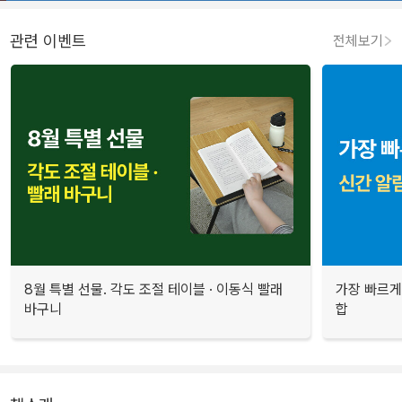
관련 이벤트
전체보기
8월 특별 선물. 각도 조절 테이블 · 이동식 빨래
가장 빠르게
바구니
합