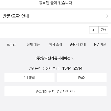
등록된 글이 없습니다
을 것이다. 단순히 인상학에 흥미를 느끼는 것에서 나아가, 보다 적극
적으로 자신의 삶을 설계하고 좋은 인상을 만들기 위해 노력한다면
반품/교환 안내
책 속 인물들보다 더 유명한 사람이 될 지도 모를 일이다.
로그인
전체 메뉴
회사 소개
출판사 안내
PC 버전
(주)알라딘커뮤니케이션
1544-2514
일반문의 (발신자 부담)
1:1 문의
FAQ
중고매장 위치, 영업시간 안내