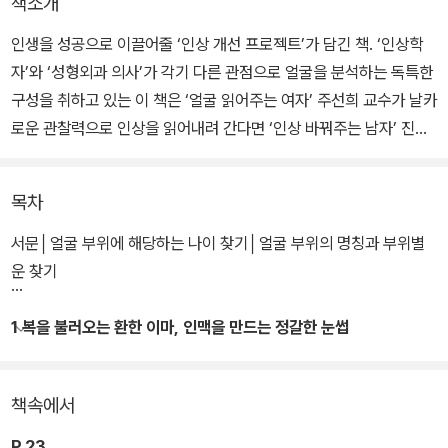
책소개
인생을 성공으로 이끌어줄 ‘인상 개선 프로젝트’가 담긴 책. ‘인상학
자’와 ‘성형외과 의사’가 각기 다른 관점으로 얼굴을 분석하는 독특한
구성을 취하고 있는 이 책은 ‘얼굴 읽어주는 여자’ 주선희 교수가 날카
로운 관찰력으로 인상을 읽어내려 간다면 ‘인상 바꿔주는 남자’ 진세
훈 원장은 인상을 나쁘게 만드는 요소를 성형수술로 개선할 수 있는
방법에 대해 알려준다. 성형외과 의사로 20년 넘게 살아오면서 수많
목차
은 얼굴들과 마주한 진세훈 원장의 흥미로운 조언도 귀담아들을 만하
다.
서문│얼굴 부위에 해당하는 나이 찾기│얼굴 부위의 명칭과 부위별
운 찾기
이 책은 김수현, 김태희, 싸이, 오바마, 김기덕 등 국내외를 총망라하
여 현재 가장 이슈가 되고 있는 유명인 36명의 얼굴을 살펴본다. 인
1 복을 불러오는 환한 이마, 인맥을 만드는 정갈한 눈썹
상학적으로 특히 발달한 얼굴 부위를 기준으로 ‘이마와 눈썹’, ‘눈’, ‘코
김수현 연기력으로 승부하는 근성 있는 사나이
와 광대’, ‘입과 턱’ 총 네 개의 장으로 나누어, 그들이 지금의 자리에
책속에서
오르기까지 인상이 어떻게 변해왔는지 쉽게 풀어서 설명해준다.
P.23