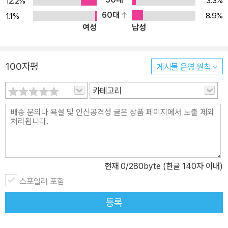
3.3%
12.2%
로 이끄는 데 아주 중요한 역할을 했다. 좀 더 다양한 유명인들의 얼굴
60대
8.9%
1.1%
여성
남성
을 통해 성공 요인을 살펴보고 싶은 사람들을 위한 책, 《얼굴 읽어주
는 여자 인상 바꿔주는 남자》가 오픈하우스에서 나왔다. 이 책은 ‘얼
굴경영’이라는 신조어를 탄생시키며 ‘인상’을 ‘인상학’이라는 하나의
100자평
게시물 운영 원칙
학문으로 승격시킨, 국내 최초 인상학 박사 주선희의 신간이다. 이번
에는 독특하게도 성형외과 의사와 함께한다. ‘성형 권하지 않는 성형
카테고리
외과 의사’로 유명한 진세훈 원장과 주선희 박사가 주고받는 ‘인상 개
선 프로젝트’에 지금 동참하기 바란다. 인상학자 vs 성형외과 의사 그
들이 말하는 인상의 모든 것 《얼굴 읽어주는 여자 인상 바꿔주는 남
자》는 ‘인상학자’와 ‘성형외과 의사’가 각기 다른 관점에서 얼굴을 분
석하는 독특한 구성을 취하고 있다. ‘얼굴 읽어주는 여자’ 주선희 교수
현재
0
/280byte (한글 140자 이내)
가 날카로운 관찰력으로 인상을 읽어내려 간다면 ‘인상 바꿔주는 남
스포일러 포함
자’ 진세훈 원장은 인상을 나쁘게 만드는 요소를 성형수술로 개선할
수 있는 방법에 대해 알려준다. 성형외과 의사로 20년 넘게 살아오면
등록
서 수많은 얼굴들과 마주한 진세훈 원장의 흥미로운 조언도 귀담아들
을 만하다. 두 저자의 이야기는 비슷하면서도 다르다. 하지만 인상을