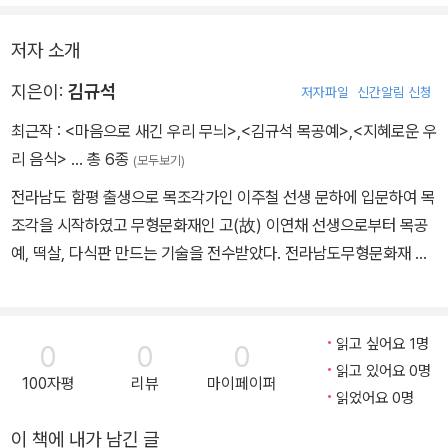
저자 소개
지은이:
김규석
저자파일
신간알림 신청
최근작 :
<마음으로 새긴 우리 무늬>
,
<김규석 목공예>
,
<지혜로운 우
리 음식>
… 총 6종
(모두보기)
전라남도 함평 출생으로 목조각가인 이주철 선생 문하에 입문하여 목
조각을 시작하였고 무형문화재인 고(故) 이연채 선생으로부터 목공
예, 떡살, 다식판 만드는 기술을 전수받았다. 전라남도무형문화재 제
56호 목조각장이자 대한민국목공예명장(노동부) 제449호, 기능전
승자 떡살제작(노동부) 제 2000-2호로 지정되었다. 노동부장관 표
창과 문화관광부장관 표창 및 대통령산업포장 수상을 하였으며 전라
읽고 싶어요 1명
0
0
0
남도 담양에 위치한 목산공예관에서 작품 활동을 이어가고 있다. 저
읽고 있어요 0명
100자평
리뷰
마이페이퍼
서로는 『전통음식. 떡살』(오성출판사), 『소중한 우리떡살』(미술문화
읽었어요 0명
출판사), 『아름다운 떡살무늬』(미술문화출판사), 『지혜로운 우리음
이 책에 내가 남긴 글