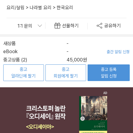
요리/살림
>
나라별 요리
>
한국요리
선물하기
공유하기
새상품
-
eBook
-
출간 알림 신청
중고상품 (2)
45,000원
중고
중고
중고 등록
알라딘에 팔기
회원에게 팔기
알림 신청