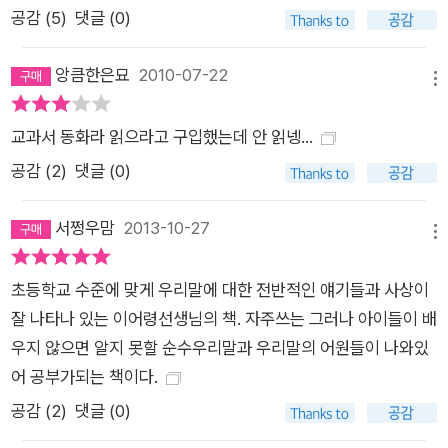
공감 (
5
)
댓글 (0)
앙큼한은묘
2010-07-22
메뉴
교과서 동화라 읽으라고 구입했는데 안 읽넹...
공감 (
2
)
댓글 (0)
서쩡우맘
2013-10-27
메뉴
초등학교 수준에 맞게 우리말에 대한 전반적인 얘기들과 사상이
잘 나타나 있는 이어령선생님의 책. 자주쓰는 그러나 아이들이 배
우지 않으면 알지 못할 순수우리말과 우리말의 어원들이 나와있
어 공부가되는 책이다.
공감 (
2
)
댓글 (0)