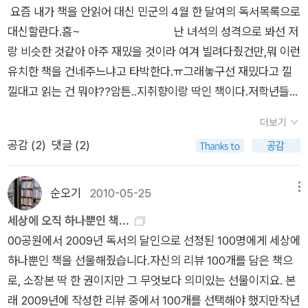
르기까지 명저라는 이름으로 읽혀온 모든 분야를 망라한다. 영원
앗을 남깁니다. 우리가 오늘 하루 짓는 마음씨(마음씨앗)에 따라
가 상대방을 공격할 때나 자기 주장을 고집할 때 흔히 쓰는 '어쨋
요즘 내가 책을 안읽어 대신 민군의 4월 한 달여의 독서목록으로
《곁말》, 《책숲마실》, 《우리말 수수께끼 동시》, 《시골에서 살림 짓
한 순수를 그리며 전 세계에서 통과의례처럼 읽히는 『호밀밭의
서 바로 오늘부터 모든 삶을 바꿉니다. 누가 돈을 치르면서 맡기
든'이란 말은 대표적인 언어 폭력이란다. 인간에게 절대란 것은
대신할란다.흠~ 난 녀석의 성격으로 봐선 저
는 즐거움》, 《이오덕 마음 읽기》을 썼다. blog.naver.com/hbo
파수꾼』, 로마제국이 멸망한 이유를 파악하면서 역사라는 거대한
는 심부름을 한다면, 얼핏설핏 이름값을 높이고 돈벌이를 넉넉히
없으니까 항상 자기가 옳다고 생각하지 말고, 남의 생각도 인정하
랑 비슷한 것같아 아주 재밌을 것이라 여겨 빌려다줬건만,뭐 이런
oklove
순환 고리에 대해 말하는 『로마제국 쇠망사』를 비롯해 미국 사회
할 수 있습니다. 어느 누구도 돈을 안 치르는 일인데, 그저 스스로
는 뜻의 '좌우지간'이란 말로 바꿔 생각하라고 권한다. 아홉 번째
유치한 책을 건네주느냐고 타박한다.ㅠ그래놓구선 재밌다고 낄
의 이면을 파헤친 『파워엘리트』, 균형을 중시하는 중용 철학을 담
신나게 일어나서 바람처럼 바다처럼 노래처럼 일렁일렁 춤출 적
우리 마당, 되살려야 할 아름다운 우리말. 우리가 쓰지 않아서 잃
낄대고 읽는 건 뭐야??암튼..지취향이랑 딱인 책이다.저학년들이
은 『중용』, 뉴턴의 대표작 『프린키피아』 등 다양한 분야의 고전을
에는, 이러한 일은 돈푼어치하고 멀 테지만, 서로서로 즐겁게 어
어버린 우리말이 많다. 동네로 들어가는 골목의 첫머리인 '어
읽기에도 좋은 조금 얇은책이기도하다.(한 2,3학년정도부터??)
이 한 권으로 만난다....... (알라딘 책소개) 고전탐닉을 읽고 '허
울리는 작은씨 한 톨로 잇습니다. 글쓰기나 말하기나 이야기나 책
더보기
귀'와 동네의 좁은 골목인 '고샅', 작고 오목한 것을 나타탠 '옹달'
그리고 나도 개인적으로 이런책 무척 좋아한다.^^ 빌려와
연'이란 저자가 궁금해 그의 시집 <나쁜 소년이 서 있다>도 구입
읽기는 모두 같습니다. 남이 돈을 쥐어주면서 하라고 시켜야 할
공감 (
2
)
댓글 (2)
밤이나 도토리 같은 작은 열매는 '아람'이다. 처마에서 비가 떨어
서 엄청 좋아했었던책!만화인데다 딱 남자아이들이 흠모하고 있
해서 봤지만, 저자가 어떤 사람이라고는 말하지 못하겠다.어쨋든
길이 아닙니다. 우리 스스로 주머니를 털어서 책을 삽니다. 우리
지는 것은 비가 '듣다'가 되고, 비를 잠시 피하는 것은 비를 '긋
는 대상 바로 우리의 이순신장군이시니까!아들한테 칭찬받아 나
<고전탐닉2>도 기대만큼 만족할거라 믿어 의심치 않는다.호밀
스스로 틈을 내어 책을 읽습니다. 우리 스스로 하루를 바쳐서 글
다'가 된다. 우리가 알면서도 잘 쓰지 않는 말에는 동풍-샛바람,
름 보람있었던책이었다.^^(사실 십 여년전 김훈의 '칼의 노래'를
순오기
2010-05-25
메뉴
밭의 파수꾼잃어버린 시간을 찾아서마의산황무지백년동안의 고
을 씁니다. 그리고 이 글을 스스럼없이 거저로 누리집에 올립니
서풍-하늬바람, 남풍-마파람, 북풍-뒷바람, 북동풍-높새바람, 금
읽고 감동많이 받았었는데 녀석은 나의 그감동이랑은 아주 별개
세상에 오직 하나뿐인 책...
독...이런 책을 저자는 어떻게 풀어냈을지 궁금... 지난 주 장영
다. 아름나라를 바라보기에 스스로 아름답고 싶어서, 장만하고
성-샛별, 반달-이지러진 달, 혜성-살별 등이 있다. 우리말에는 우
의 감동을 받은 것같아 좀 섭섭했다.녀석은 오로지 만화라서 감동
00공원에서 2009년 독서의 달인으로 선정된 100명에게 세상에
희 선생님의 <어떻게 사랑할 것인가>를 읽으며 막내가 영문학
읽고 익히고 쓰고 올려서 나눕니다. 아름드리나무가 이루는 푸른
리 조상들의 얼과 지혜가 스며 있다. 우리말의 아름다움을 지키고
받은 것같은~~ㅠ) 그래서 내친김에 이책까지 읽어보라 던져줬
하나뿐인 책을 선물해줬습니다.자신의 리뷰 100개를 담은 책으
을 전공하면 좋겠다는 생각도 했다. 본인도 한때 영문학을 전공할
숲이 늘 푸른바람을 베풀듯, 우리 스스로 아름어른으로 어울려 살
가꾸는 것은 우리들 몫이다. 맨 끝에 나온 '우리말 생각 사전'은 우
다. 왜 이책이 우리집에 있는지 기억이 좀 가물가물한데..(아마도
로, 소장본 딱 한 권이지만 그 무엇보다 의미있는 선물이지요. 본
까 생각하며 영문학 동아리에도 들었었다. '서른 살까지 하루에
아가기를 바라기에, 푸른책을 살펴보면서 장만하고, 푸른눈을 틔
리말의 유래와 어떤 과정을 거쳐 뜻이 다른 말로 쓰이게 됐는지
전에 살던 동네서 이웃사람으로부터 아이들 중,고등학생이 되었
래 2009년에 작성한 리뷰 중에서 100개를 선택해야 했지만작년
문장 두 개씩만 외워라.'중학교 1학년 영어 교과서 첫번째 문장 'T
워서 읽고, 푸른손가락으로 익히면서 가다듬고, 푸른글로 여미어