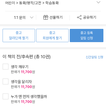
어린이
>
동화/명작/고전
>
학습동화
선물하기
공유하기
중고
중고
중고 등록
알라딘에 팔기
회원에게 팔기
알림 신청
이 책의 전/후속편 (총 10권)
신간알림 신청
생각 깨우기
판매가
11,700
원
생각을 달리자
판매가
11,700
원
누가 맨 먼저 생각했을까
판매가
11,700
원