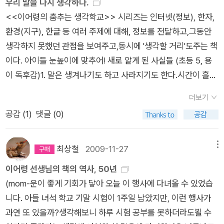
우리 말을 다시 생각하다.
CD) 이랑 The Zack Files 30종 Full Set (Paperback 30권 +
서운하기도 하고 열받는다.책을 짊어지고 왔다,갔다 내가 얼마나
어 책도 있는데, 일본어 책은 만화다 많고 한국어 책은 아주아주
도 추천. 나희덕 시인의 시들을 맛있게 먹는 다양한 방법을 자상
<<이어령의 춤추는 생각학교>> 시리즈는 인터넷(정보), 한자,
CD 31장) 는 이번에는 참았다가 여름 무렵에 구매를 해야할 것
고생하는데..ㅠ헌데,책을 읽고 있는 모습을 볼때면 역시 나의 안
오래된 요리책 정도?우리 아이와 함께 읽을 수 있는 다양한 책들
하게 들려주는 시 교양서. 시인으로서의 창작 경험과 대학 교수로
환경(지구), 한글 등 여러 주제에 대해, 정보를 전달하고,그동안
같다. 아무래도 책 읽는 속도나 Listening 실력을 더하기 위해서
목은 옳은 것이었단 것을 새삼 확인한다.녀석의 동화책 수준은 딱
을 더 찾아봐야 할 것 같다. [퍼시 잭슨과 번개 도둑] 영화 개봉을
서의 강의 경험이 함께 빛을 발한다 창비시선, 신간시집 중 아직
생각하지 못했던 관점을 보여주고,동시에 '생각할 거리'도주는 책
는 시디가 함께 들어있는 책이 좋을 것 같다. 그러나, 3월 15일까
여기까지거든..ㅋㅋ저학년용 동화책을 겁나게 좋아한다.얇고 내
기념하여 다시 한 번 그리스 로마 신화 를 읽어보고 싶다. 더불어
구입하지 않은 몇 권 골라 봐도 좋을 듯... 이순신은 나
이다. 아이들 눈높이에 맞추어! 새로 알게 된 사실들 (초등 5, 용
지 구입하면 주는 특별 사은품 때문에 이 책을 먼저 구입할까도
용이 간단하니까!이제 4학년이 되었으니 조금씩 중학년으로 옮
북유럽 신화와 함께 인도 신화 역시...한국의역사와 세계의 역사,
의 조상~ ^^ 이런 책도 끌리고~ 여전히 어린이 도서는 관심
이 독후감)1. 말은 생겨나기도 하고 사라지기도 한다.시간이 흘러
고려중이지만 ㅎㅎㅎ또한 이왕이면 로알드 달의 책도 15권에 오
겨가야겠다. 이번달 조금 보람을 느끼게 해주는
문화와 지리에 관련된 책들도 간절히 필요하다.노빈손 시리즈 -
대상이다.전문가가 선택한 10월의 좋은 어린이 책 9권~ 56
감에 따라 말은 생겨나기도 하고 사라지기도 한다. 우리 토박이
디오 시디가 함께 있으면 좋겠다.[지도와 국기 따라 떠나는 세계
책들이 있다면 바로 이책 시리즈가 되겠다.'이어령의 춤추는 생각
한국사 신간 [조선 최고의 무역왕이 되다] 책이 나왔는데, 나머지
6돌 한글날을 맞이 어린이 우리말 우리글 큰잔치 대상도서들
더보기
말은 한자어에 비해 천하게 여겨져 가람 --> 강, 뫼 --> 산과 같
대표 동화 60] 책 시리즈 네 권이다. 우리 아이에게 꼭 주고 싶은
학교'라는 10권의 시리즈물이다.약간 철학적인 이야기를 담고 있
시리즈와 함께 모두 갖고 오고 싶다.영어와 중국어 관련 책은 빠
공감 (
1
)
댓글 (0)
은 말로 바뀌었다. 나는 이 사실에 대해 중국에게 고개를 숙여야
책이다. 어떤 나라의 어떤 이야기가 있을지 정말 궁금해지는 책이
는 듯해보이는데 나도 읽고 싶은 책이긴하다.(시간이 허락질 않
질 수 없고,[한국사 세계사 교과서 세트]는 특별 세일이니 함께
했던 것이 매우 안타깝게 느껴졌다. 만약 우리가 중국에 끝까지
다.이 외에도 읽고 싶은 책 가득. 일단 열심히 골라놓은 책 중에서
아~ 쿨럭~)방금 검색해보니 몇 년전 알라딘에서 신간평가단으
장만해두는 것도 괜찮을 듯 하다.마법 급수한자 세트 - 전9권과
저항했다면 우리 토박이말이 조금이나마 많이 쓰였을 것이라고
10권 정도를 추려내는 일이 무척 어려운 작업이 될 것 같다. 학습
로 채택되었던 책들이란 것을 뒤늦게 알게 되었다.책이 괜찮아보
최상철
2009-11-27
메뉴
각각의 책들 - 급수 딸 때 참 좋을 것 같다. 마법천자문 과학원정
생각한다.2. 같은 내용이어도 말의 토씨가 달라지면 기분도 달라
에 도움이 되는 책들을 고르고 싶기도 하고 아이에게 실컷 책 속
여 구입할까? 생각하다 책이 10권으로 이루어져 있어 잠시 미루
이어령 선생님의 책의 역사, 50년
대 1 : 개미 스튜디오 시리얼 원작. 디지털터치 만화. 손영운 기획
진다.'숙제나 해야지', '숙제도 해야지' 그저 말의 토씨가 '~나'에서
에 빠지게 만드는 재미있는 동화책을 선물로 안겨주고 싶기도 하
고 있는 실정인데 평가단들의 페이퍼를 보니 나도 신청해서 공짜
(mom-운이 좋게 기회가 닿아 오늘 이 행사에 다녀올 수 있었습
및 글. 김재근 감수 / 아울북 / 2010년 2월이 책도 무척이나 기다
'~도'라고 바뀐 것 뿐인데 느낌이 달라진다. '숙제나 해야지'에서
고...그리고 이 페이퍼엔 없지만, 지난 번에 만든 페이퍼 중에서
로 받아둘껄~ 싶기도 했다.ㅋ나는 그냥 도서관에서 부지런히 빌
니다. 아들 녀석 학교 기말 시험이 1주일 남았지만, 이런 행사가
려진다. 과학원정대도 아이들의 사랑을 받는 베스트셀러가 될 듯
는 놀다가 귀찮아서 숙제나 하려는 것처럼 보이지만 '숙제도 해야
역사책을 골라 장바구니에 담아 주문하는 것을 잊으면 안 되겠지.
려다 읽혀야겠다.그리고 나도 찬찬히 다시 한 번 더 읽어보야겠
과연 또 있을까?생각해보니 하루 시험 공부를 못하더라도뵐 수
하다.[MBC 라디오 [배철수의 음악캠프]. DJ 배철수가 방송 20
지'는 숙제도 하겠다는 열심히 공부하려는 것처럼 느껴진다.나도
따끈따끈한 신간이다. 세계 여러나라의 박물관, 미술관도 가보고
다.(평가단들의 페이퍼를 보니 문득 주먹불끈!) 또한 이