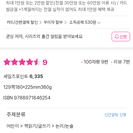
최대 1만원 또는 2만원 할인(전월 30만원 또는 60만원 이용 시) / 카드
발급월 +1개월까지는 전월 실적이 없어도 최대 1만원 혜택 제공
카드/간편결제 할인
무이자 할부
소득공제 530원
관심 저자, 시리즈의 출간 알림을 받아보세요
신청
9
100자평 9편
리뷰 7편
세일즈포인트
6,335
129쪽
180*225mm
380g
ISBN 9788971846254
주제분류
신간알림 신청
어린이
>
책읽기/글쓰기
>
논리/논술