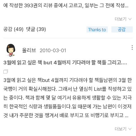
'가시나, 터무니없다, 시치미 떼다, 돌팔이, 바가지 긁다, 꺼벙하
다고 나한테 책을 좀 물려줬었는데 이책도 끼여져 있지 않았나?
에 작성한 393권의 리뷰 중에서 고르고, 일부는 그 전에 작성한
his is book'부터 고등학교 3학년 영어 교과서 맨 마지막 연습(E
서 푸른노래를 부르면서 이 하루를 살아가고 살림합니다.ㅍㄹㄴ
다, 미역국 먹다, 노다지,누리꾼'을 들어 설명한다. 우리가 시험
싶다.주로 고학년이 읽을만한 단행본들이 많아 처박아 뒀었는데
좋은 책 리뷰, 혹은 우수리뷰로 선정되었던 것을 넣었습니다. >>
xercise) 문장까지 모조리 다 외웠습니다.(175쪽) 장영희 선생
* 새로운 우리말꽃(국어사전) 짓는 일에 길동무 하기http://blo
에 떨어지거나 승진에서 밀렸을 때 '미역국 먹었다'고 하는데, 노
지금 한 권씩 꺼내서 읽혀야되겠다.지금 새삼 그분께 감사하게 된
더보기
접힌 부분 펼치기 >><< 펼친 부분 접기 << 시작은 2009년 12
님은 참 무식한 방법이었다고 말하지만 영어를 잘하려면 암기하
g.naver.com/hbooklove/28525158* ‘말꽃 짓는 책숲, 숲노
다지와 같이 어원을 들어보면 슬프다. 예로부터 동해에는 고래가
다.받을땐 헌책이라 낡아서 안받으려고 사양했었다는~~ㅋ
공감 (
49
)
댓글 (39)
월 31일,마지막으로 쓴 ’지금 사랑하지 않는 자 모두 유죄’가 장
는 것 이상의 왕도가 없는지도 모른다. '교과서에 있는 문장은 재
래’ 지기(최종규)가 쓴 책을 즐거이 장만해 주셔도 새로운 우리말
많았는데, 고구려 사람들이 고래의 이상한 버릇을 발견했다. 고래
ㅋ) 칼의 노래 만화책을 접해서인지 생각보다는 좀 더뎠지만 읽
식했고, 그리고 마지막은 ’사시사철 우리 놀이 우리 문화’로 391
미는 없을지언정 문법적으로는 맞는 문장이고, 알아야 할 요소들
꽃(국어사전)을 짓는 길을 아름답게 도울 수 있습니다
가 새끼를 낳은 뒤에 꼭 미역을 먹더라는 것, 이때부터 사람도 아
어내기는 하는 것같다.다음주면 장군님의 탄신일도 다가오기도
쪽의 리뷰집이 마무리 되었네요.나는 사진리뷰가 많아서 편집도
이 다 포함되어 있다'(176쪽)고 말씀하셨다. 내가 이 나이에 영문
올리브
2010-03-01
메뉴
기를 낳은 뒤에 미역국을 먹게 되었다. 19세기 조선은 나라를 지
하고 녀석은 장군님께 할도리를 좀 하고 있는 것같다.
곤란하고 쪽수도 많았지만, 누군가의 수고로 세상에 하나뿐인 순
학을 공부할 거는 아니고, 장영희 선생님이 번역한 <종이시계>
킬 힘이 없어 주변의 힘센 나라들이 온갖 자원을 빼앗아 갔는데
3월에 읽고 싶은 책 but 4월까지 기다려야 할 책들 그리고....
딱 녀석이 좋아할 것같아 빌려다줬건만...이책도 처음엔
오기의 북 다이어리가 만들어졌습니다. >> 접힌 부분 펼치기 >
와, 추천한 책<세일즈맨의 죽음>을 읽어야겠다. 영문학도를 위
러시와 일본 미국의 고래잡이 배가 고래를 마구잡이로 잡아들였
무척 거부반응을 일으킨책이었다.그러면서 다섯 권은 다 읽어내
><< 펼친 부분 접기 << 여기에 오른 100권의 책을 차례로 담
한 원서 추천도서 101권에 포함되지 않은 10권의 고전문학은영
고, 결국 동해의 고래와 조선은 최후를 맞아야 했다. 1907년 일본
3월에 읽고 싶은 책but 4월까지 기다려야 할 책들남편의 3월 한
긴했다.계속 칭찬받고 싶은 엄마는 '어때? 재밌지?'연달아 질문
아보면... 나머지는 학교 갔다 와서~
문과에 가지 않더라도 꼭 읽으라고 권하니 우리딸을 위해서 담아
은 조선 군대를 강제로 해산(解散)시켰는데 아기를 낳는 해산
국행이 거의 확실시해졌다. 그래서 난 열심히 List를 작성하고 있
했건만,녀석의 시니컬한 대답인즉슨 '공룡 좋아하는 저학년애들
저녁밥 먹고 놀다가 추가합니다.^^뽀송이님은 여기까지 읽은 책
본다. 영어원서가 아닌 번역본으로 착실하게 읽어보자.
(解産)과 소리가 같아서, 나라도 잃고 일자리도 잃은 스스로를
는 중이다. 책과 함께 몇 달 여기서 유용하게 생활할 수 있는 지극
은 재밌다고 할 것같네요.'뭐야~~ 그러면서 왜 낄낄대고 읽냐
이 22권이랍니다.다른 분들도 읽은 책이 몇 권인지 골라보셔요.
표지가 예뻐서 클릭했는데, 성철스님의 딸이자 제자인 불필스님
비웃으며 '미역국 먹었다'고 했단다. ㅜㅜ
히 한국적인 식량과 생필품들이다.일 때문에 가는 남편이 이것저
고?=3아들이지만 저렇게 척~ 하는 말을 할때면 얄미워 한 대 쥐
ㅋㅋ
회고록이란다.세속적인 호기심으로 이 책을 읽기보다는 큰스님
것 내가 주문한 것을 챙겨서 배로 부치고 또 비행기로 부치고 심
어박고 싶은 충동이 인다.갈수록 책 골라주는 것에 신경쓰인다.그
에 대한 관심과 성찰을 위해 보고 싶다.성철스님 탄생 100주년,
지어 기내에 갖고 타려면 좀 힘들겠지만, 여기서 구하기엔 어려운
럼 스스로 책을 빌려올일이지,왜 나보고 시키냐고?학교 도서관
딸이며 제자인 불필스님이 처음 밝히는 큰스님 이야기. 처음으로
더보기
것들이 대부분이니까.3월 중에 가지만, 내 손에 들어오는 땐 대부
에서도 남학생들이 많이 빌려가는 것을 확인했기에 나도 빌려온