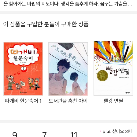
신론자의 기도』 『헌팅턴비치에 가면 네가 있을까』 『날게 하소서』를
을 찾아가는 마법의 지도이다. 생각을 춤추게 하라. 꿈꾸는 가슴을 가
펴냈으며, 희곡과 시나리오 「기적을 파는 백화점」 「세 번은 짧게 세 번
져라. 내일은 맑은 날, 너희들의 것이다.
은 길게」 등을 집필했다. 2022년 2월 26일 별세했다.
이 상품을 구입한 분들이 구매한 상품
따개비 한문숙어 1
도서관을 훔친 아이
빨강 연필
읽고 싶어요 3명
9
7
11