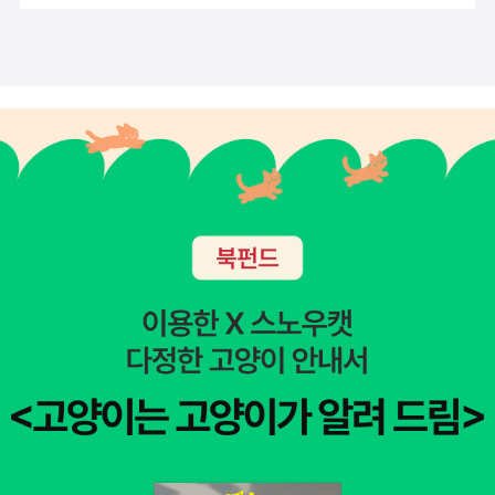
장해서 취약한 음질에도 불구하고 레스토랑 분위기를 성공적으
여 ‘내 것’으로 만들어 나갈 수 있게 했다.세상은 요즘 어린이들에
중이다.딱히 너무 재밌다라는 반응도 아니고,그렇다고 재미없다
로 이끌어 내신 것을 보고서 감탄했다. 아름다운 멜로디와 함께
게 막연하게 ‘생각하는 힘’과 ‘창의력’을 강조해 왔다. 하지만 학
는 반응도 아니고....처음엔 재밌나보다 라고 여겼는데 지금 생각
맛있는 음식들을 음미하고, 그렇게 오늘의 즐거운 파티는 끝이 났
교와 학원에서 ‘공부 잘하는 방법’은 배워도, ‘생각 잘하는 방
해보면 어쩌면 지나이가 되었으니 이정도책은 읽어야지 않나?
다.오늘 보았던 공연들은 평생을 가서도 잊지 못할 것 같다. 기대
법’은 배울 수 없는 게 현실이다. 이어령 선생의 무궁무진한 지적
뭐 그런 건방진 생각으로 읽고 있는 것이 아닐까? 심히 의심스럽
하고 온 것은 이어령 선생님의 강연이었지만, 휴식을 하기 위해
편력, 사물을 꿰뚫어 보는 예리한 통찰력, 거미줄과도 같은 상상
다.한 번씩 아이들의 머리속에 들어가보고 싶다.정말 어떤 생각으
이 자리에 오신 것이라는 말씀에 공연에 집중하기로 했다. 단지
력이 고스란히 담긴 이 책은 어린이들 스스로 일상생활 속에서
로 책을 읽고 있으며,어떤 생각으로 행동을 하고 있으며,어떤 생
박자를 맞추는 타악기가 모인 사물놀이가 만들어낸, 멜로디는 없
‘생각하는 습관’을 만들어 나갈 수 있게 함으로써, 어린이들이 ‘창
각으로 엄마인 나를 바라보고 있는 것인지...궁금하다.아이들이
어도 충분히 아름다운 우리 민족 고유의 박자의 화음. .이렇게 오
조적 인재’로 자라나는 데 한 장의 지도가 되어 줄 것이다. 남과
커갈수록 더욱더 녀석들의 머리속이 궁금하다.
늘은 참으로 좋은 구경을 한 것 같다.
다른 미래를 꿈꾸는 어린이들에게 이 책은 ‘창의력 교과서’로도
손색이 없을 것이다.1권 생각 깨우기 “그거 아니? 생각은 쓰면 쓸
수록 커진다는 사실!” 판도라의 상자 이야기에서 다윈의 발견까
지…… 내 안의 잠든 생각을 깨워 줄 일곱 가지 생각 도구를 만난
다 2권 생각을 달리자 “내 안의 숨은 생각 지도를 찾아라!” 칭기
즈칸 이야기에서 만유인력의 법칙까지…… 내 생각을 달리게 해
줄 여덟 가지 생각 원리를 만난다 3권 누가 맨 먼저 생각했을까