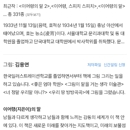
서 잠을 자고, 벌레가 풀숲에서 울듯이 생각은 ‘말’이라는 집 속에서
최근작 :
<이어령의 말 2>
,
<이어령, 스피치 스피치>
,
<이어령의 말>
알을 낳아 품고, 잠을 자고, 예쁜 소리로 울지. 말은 우리 생각이 살고
… 총 331종
(모두보기)
있는 집이야. - 4권 본문 중에서
1933년 11월 13일(음력, 호적상 1934년 1월 15일) 충남 아산에서
태어났으며, 호는 능소(凌宵)이다. 서울대학교 문리과대학 및 동 대
학원을 졸업하고 단국대학교 대학원에서 박사학위를 취득했다. 문학
평론가이자 대한민국예술원 회원으로, 이화여대 교수, 『서울신문』
『한국일보』 『중앙일보』 『조선일보』 『경향신문』 등 신문사 논설위원,
그림:
김용연
저자파일
신간알림 신청
88올림픽 개폐회식 기획위원, 초대 문화부장관, 새천년준비위원장,
한중일 비교문화연구소 이사장 등을 역임했다. 2021년 한국문학 발
한국일러스트레이션학교를 졸업하면서부터 책에 그림 그리는 일을
전에 기여한 공로를 인정받아 문화예술 발전 유공자로 선정되어 금관
하고 있습니다. <좋은 엄마 학원> <그림이 말을 거는 생각 미술관>
문화훈장을 수훈했다. 대표 저서로는 『이어령의 강의』 『눈물 한 방
<너 정말 우리말 아니?> <우리 땅 방방곡곡>에 그림을 그렸습니다.
울』, 논문·평론 『저항의 문학』 『공간의 기호학』 『한국인 이야기』 『생
명이 자본이다』 『시 다시 읽기』, 에세이 『디지로그』 『젊음의 탄생』
이어령(지은이)의 말
『지성에서 영성으로』 외 수십 권, 일본어 저서 『축소지향의 일본인』
남들과 다르게 생각하고 남들과 함께 느끼는 감동의 세계가 이 책 안
『하이쿠의 시학』, 소설 『장군의 수염』 『환각의 다리』와 시집 『어느 무
에 있다. 이 책은 새로운 미래를 찾아가는 지도책이고, 미래의 보물섬