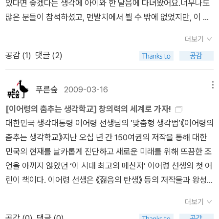
있다면 좋겠다는 생각에 아이와 한 달음에 다녀왔어요.너무나도
년을 기념하여 100대 명 음반을 선정하고 이를 해설하는 책을 직
앞으로 말의 토씨에 주의하면서 말해야겠다.엄마 꼬리 :) 엄마가
싶지만, 도서관 역시 궁금해지는 장소이다.과연 우리나라와 달리
책 시리즈도 보람을 느끼게 해준 책!우리고전을 풀어서 아이들이
많은 분들이 참석하셨고, 먼발치에서 뵐 수 밖에 없었지만, 이 시
접 펴냈다.] 는 책소개처럼 나 역시 궁금해지는 책이다.백투더 베
'숙제도 해야지!!'라고 말하면 잔소리하는 것처럼 들리겠지? ^^
다른 나라의 도서관은 어떤 느낌이 들런지, 책 속에서나마 먼저
쉽게 접할 수 있도록 만든책들이다.만화로 고전을 읽히다 이젠 글
대의대표 지성인이 이어령 선생님을이런 기회를 통해좀 더 가깝
이직 잉글리시 시리즈 세트 - 전4권 새로나온 책 중에도 읽어보
만나보고 싶다. 그리고 아래에 있는 책 중에서 [나를 일깨우는 글
밥으로 넘어가야 할 시점에 다다른 아이들에게 부담없이 읽힐 수
더보기
게 알게 되는 계기를 가져 참좋은 시간이었습니다.책을 읽고, 그
고 싶은 게 얼마나 많은지!또한 전에 몇 권 눈여겨보았는데, 상수
쓰기] 책은 전부터 읽고 싶었던 책이다. 우리 아이와 나의 글쓰기
있는 책이 아닐까 싶다.책이 얇고 크기도 아담해 아이들에겐 고전
공감 (
1
)
댓글 (2)
작가를 좋아하고, 관심을 가져서 그 작가의 책을 찾아 읽는 것에
리 호기심 도서관 책들도 다 읽어보고 싶다. 제목만 봐도 읽고 싶
를 한 걸음 더 나아가게 만들 수 있는 책이 되지 않을까 하는 기대
소설책 중에서 가장 부담이 덜가는 외형을 갖추고 있는 책이다.일
서 끝나던 아이의 생각이, 개인적인 관심과 그 분의 역량, 인생을
은 생각이 가득 드는데, 내용 역시 무척이나 알차보인다.지금까지
감을 갖게 하는 책.[역사의 공간]이나 [행복의 조건] 그리고 [행복
단 두께가 두꺼우면 아이들은 거부감을 일으킨다.특히나 고전소
느끼며 최근 다람쥐 쳇바퀴 같은 단순한 일상에서 일탈,정신적 빈
나온 책이 12권인데, 세트도서는 9권이 있다. 몇 권까지 나올 것
푸른숲
2009-03-16
메뉴
심리학] 역시 읽고 싶은 책이다.
설책이라고 하면 도망가버릴지도?..ㅋㅋ민군도 약간 의심스러운
곤을 해결할 수 있었던.... 덕분에 행복한 하루보냈습니다.) [만남
인가도 궁금해진다. 푸른숲 주니어의 [생각이 자라는 나무] 시리
[이어령의 춤추는 생각학교] 창의력의 세계로 가자!
눈치였으나 책이 얇은 것을 보고 암생각없이 집어들었던 것같다.
50년]초대 문화부 장관이자, 총 157권의 엄청난 책들을 써낸 항
즈가 눈에 확 들어온다. 이제는 우리 아이랑 재미있게 읽으면서
대한민국 생각대통령 이어령 선생님의 ’맞춤형 생각법’《이어령의
특히 주몽이야기가 1편이라 역사관련책인줄 알고 읽는 것같았는
상 젊은 생각을 갖고서 젊은 마음으로 살아가시는 이어령 선생님
교양과 학습 두 마리의 토끼를 잡을 수 있는 책이 될 것 같다.또한
춤추는 생각학교》지난 오십 년 간 150여권의 저작을 통해 대한
데 그냥 내버려뒀다.나는 3권인 허난설헌의 시로 이루어진 책을
의 축하 공연이 오늘 이어졌다. 수많은 출판사들의 후원가운데,
이번에 푸른책들에서 새로 나온 네버엔딩 시리즈도 무척 탐이 난
민국의 현재를 날카롭게 진단하고 새로운 미래를 위해 뜨끔한 조
읽어보았는데 글쓴이가 난설헌의 원문을 읽고 아이들이 읽기 쉽
수많은 춤꾼들과 국악의 재능을 가진 사람들이 공연을 해주었다.
다. 덕분에 잘 알지 못했던 다양한 책들도 함께 알 수 있어서 좋았
언을 아끼지 않았던 ‘이 시대 최고의 메신저’ 이어령 선생의 첫 어
게 내용을 작가가 조금 고쳐놓았노라 고백한 구절을 보고서 어?
내 마음을 울리는 심금의 멜로디들이 이어지는 가운데 매우 유명
고...인권을 다룬 다양한 책들도 읽으면서, 우리 아이랑 자유와 평
린이 책이다. 이어령 선생은 《젊음의 탄생》 등의 저작물과 왕성
싶었다.허나 가만 생각해보니 어른도 이해하기 힘든 옛 한문체 글
한 사람들이 오직 이어령 한 분을 위하여 이 자리를 빛내러 와 주
등, 권리에 대한 이야기를함께 해보고 싶다.세계사에 관심이 많은
한 강연을 통해 미래의 주역이 될 젊은이들에게 ‘창조적 사고’의
을 아이들이 어찌 재미나게 받아들일 수 있을까? 싶어 동의하기
었다.<읽은 책들, 읽고 싶은 책들>과연 선생님은 젊은 생각을 유
나, 읽고 아이에게 들려주고 싶은 책이다. 이 책 이외에도 세계사
더보기
중요성을 끊임없이 피력해 왔다. 이 시리즈는 “생각을 바꾸고, 새
로 했다.같은책도 시대가 바뀌면서 글이 재편집되고,살이 붙고,표
지하고 계시는 분이 맞는 것 같다.그분의 작업실에는 일곱대의 컴
와 한국사에 대한 책들은 더욱 눈여겨 보고 있다 는 중인데, 생각
공감 (
0
)
댓글 (0)