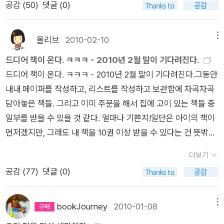
밝히는 성철스님의 가족사에서 인간의 한계를 넘나드는 선지식
공감 (
50
)
댓글 (0)
분은 4월이 될 듯 하다. 책은 무게가 나가니까, 배송비를 절약하
것이었는데..헌데 지금 막 검색해보니 흠~ 저학년용이 맞긴 한
들의 수행까지, 제자들을 뜨겁게 품은 은사 인홍스님부터 온 대중
기 위해 그냥 배로 부치라고 했다. 아주 읽고 싶은 몇 권의 책만
것같다.류도 일 학년때 재밌게 읽었다고 페이퍼가 올라와 있고,마
들을 감화시킨 큰스님들의 법거량까지, 책갈피마다 한국불교의
기내에 갖고 타라고 할 작정이고... *^^*토토북에서 나오는 토토
노아님도 조카 일곱 살때 선물해줬노라 페이퍼 제목이 뜨고 있
올리브
2010-02-10
메뉴
역사가 은은하게 묻어나고 스님들의 아름다운 향기가 깊은 무늬
과학상자 시리즈 세 권과 다른 책들이다. 토토북의 책들은 - 특히
고...4학년이 읽기엔 그렇게 유치한가?책의 두께는 딱 3,4학년정
드디어 책이 온다. ㅋㅋㅋ - 2010년 2월 말이 기다려진다.
로 아로새겨진다. 그동안 불필스님이 개인적으로 소장해 세상에
과학상자 - 지금은 우리 아이가 보기에 딱 좋은 눈높이인 것 같아
도가 되어야 읽을만해 보이던데?요즘 민군이 읽는 책들은 거의
드디어 책이 온다. ㅋㅋㅋ - 2010년 2월 말이 기다려진다.그동안
알려지지 않았던 성철스님의 법문과 편지, 사진 자료들이 실렸으
서 좋다. 과학과 역사, 교양과 문화에 대한 다양한 주제의 책들을
내가 안읽고 있으니 내용의 수준정도가 파악이 안되고 있다.그러
내내 페이퍼를 작성하고, 리스트를 작성하고 보관함에 차곡차곡
며, 과거에 가필된 형태로 발표되었던 성철스님의 친필 법문 노트
아이들의 눈높이에 맞춰서 재미있게 나와있어서 좋다.이미 주문
고보니 녀석은 어릴적부터 짜달시리 공룡 좋아하지 않았다는 것
담아놓은 책들. 그리고 이미 주문을 해서 집에 고이 있는 책들 중
를 원문 그대로 담겼다. 불교 수행자들에게 길잡이가 될 수 있는
해놓은 책과 해외원서들 - 해외원서를 한국에서 주문하고 다시
을 이제사 깨달았다.공룡은 둥이들이 좋아하고 있지?!애가 많으
일부를 받을 수 있을 것 같다. 얼마나 기쁜지!일단은 아이의 책이
'증도가', '신심명', '토굴가' 등 여러 자료들을 채록해 실어 초심자
싱가포르로 보내는 번거로움이란! 하지만 여기 책값이 비싸고 한
니 좀 많이 헛갈리네.ㅠ 이
먼저겠지만, 그래도 내 책을 10권 이상 받을 수 있다는 건 뜻밖의
들이 불교를 공부하는 지침서로서도 손색이 없다.(알라딘 책소
국이 훨씬 책이 많아서 어쩔 수 없다.로알드 달 15권 책이랑, 유리
상은 순전히 나의 취향대로 시립도서관에서 빌려온 동화책과 그
행운이다. 그리고 조금만 더 기다리면 3월 경 남편이 잠시 한국에
개) 공지영의 신간 <사랑은 상처를 허락하는 것이다>도 궁금하
슐레비츠의 책 영문판[소장용으로 ㅎㅎ], 그리고The Magic Sc
림책들이다.^^도서관방문은 나의 운동목적으로 평일낮에 가게
더보기
갈 일이 있을 듯 하니, 그 땐 책들을 박스에 한가득 넣어서배로 한
다. 최근 <의자놀이>를 보고, 그동안 읽다가 미뤄둔 한핏줄 도서
hool Bus Chapter Book 1~20 Full Set 은 이번에 꼭 구입해야
되니 할 수 없이 내가 책을 대신 빌려올 수밖에 없다.녀석은 과학
공감 (
77
)
댓글 (0)
꺼번에 부치라고 해야겠다.날이 갈수록 읽고 싶은 책들은 가득하
를 다 읽었으니 나름 수확이다. 마음이 무겁고 아프면 위
하는 책이다. 다른 영어 챕터북도 구입하고 싶지만, 일단 미룬다.
책을 빌려달라고 하긴 한다만...그건 학교도서관에서 너의 취향대
고, 새로 쏟아져나오는 신간 홍수 앞에서 불쑥 버스를 타고 갈 수
로가 필요하다. 시집은 스스로를 위로하기 하기에 좋다. 특히 가
하긴 전에 주문해서 한국에 고스란히 모아둔 책들도 꽤 될 듯싶
로 빌려읽으라고 해놓고 시립도서관은 내입맛에 맞는 책을 구해
있는 서점이나 도서관도 없으니까.- 아, 물론 여기도 서점은 많지
을에는... 이성복 시인의 아포리즘 <네 고통은 나뭇잎 하나 푸르
bookJourney
2010-01-08
메뉴
다.Secret Agent Jack Stalwart #1~10 Set (Paperback +
다주니 한 번씩 이책은 어쩌고 저쩌고 나를 타박한다.그럴땐 정말
만, 전부 영어 혹은 중국어 책이니까. 간혹 일본어 책도 있고 한국
게 하지 못한다>와 <세계의 명시>와 고은 <마치 잔칫날처럼>