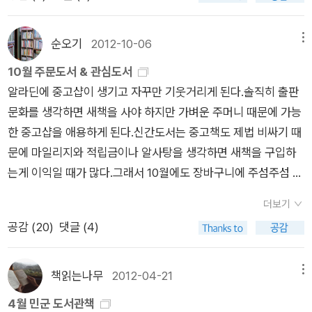
글’인데, 왜 진작부터 ‘한말’이라 이르지 못하거나 않을까요? 떠
는 보기글을 하나씩 짚으면서 비로소 끝맺기도 했는데, 누가 저한
이 솟구치는 말이 된다.^^ '잠이나 잘 자야지 ==> 잠도 잘 자야
난 분은 끝까지 ‘교수님(석좌교수)’ 같은 이름을 안 놓으려고 했
테 “‘상태’라는 낱말 좀 제발 우리말로 풀어내 주십시오.” 하고 여
지' '여행이나 가야지 ==> 여행도 가야지' '공부나 해야지 ==> 공
습니다. ‘의사·검사·변호사’마냥 ‘-사’를 붙이려 하고, 이에 따라
순오기
2012-10-06
메뉴
쭌 적이 없습니다. 그저 저 혼자서 이 일본스런 말씨가 아니어도
부도 해야지' '밥이나 먹자 ==> 밥도 먹자' 여섯 번째 마당, 널리
‘간호원·운전수’를 ‘간호사·운전사’로 바꾸었습니다. 여러모로 보
10월 주문도서 & 관심도서
먼먼 옛날부터 서로 두런두런 나누었을 말씨를 헤아렸고, 이제부
사람을 섬기는 말.한국말에는 우리는 모두 같은 '사람'이니까 어
면 우리한테 우리말이 없다면 우리말을 낮추거나 얕볼 수 있다지
알라딘에 중고샵이 생기고 자꾸만 기웃거리게 된다.솔직히 출판
터 앞으로 아이들이 물려받으면서 즐겁게 나눌 말결을 살필 뿐입
떤 경우에도 함부로 대접받아서는 안 된다는 생각이 뿌리 깊이 배
만, 숱한 고비와 가시밭과 사슬을 거쳤는데 오히려 우리말을 얕보
문화를 생각하면 새책을 사야 하지만 가벼운 주머니 때문에 가능
니다. 제가 쓰는 글은 다 누리집에 올리지는 않으나, 몇 곳에는
어 있다고 한다. 영어의 '헬프 미'는 위급한 상황에서도 '나'라는
거나 낮춥니다. ‘논밭꾼(농사꾼)’처럼 ‘-꾼’은 낮춤말로 여겨서
한 중고샵을 애용하게 된다.신간도서는 중고책도 제법 비싸기 때
꼬박꼬박 올립니다. 네이버 누리집 두 곳하고, 누리책집 알라딘
존재를 잊지 않는다. 일본어 '다스케데 구레'는 그냥 '살려주세
‘일꾼·노래꾼’이라 이르면 하찮게 본다며 싫어합니다. 그러면 논
문에 마일리지와 적립금이나 알사탕을 생각하면 새책을 구입하
글터에 올려요. 이렇게 올리는 글은 머잖아 ‘꾸밈머리(AI)’가 슬
요'라는 말로 '누구'를 살리는 것인지가 빠졌단다. 하지만 우리말
밭일꾼은 ‘農師’여야 할까요? ‘논밭꾼·논밭지기·논밭님’처럼 우
는게 이익일 때가 많다.그래서 10월에도 장바구니에 주섬주섬 담
그머니 알아채서 그네들 먹이로 삼을 테지요. 우리가 뜻깊에 글을
의 '사람 살려'는 살려야 할 존재가 '나'라는 개인이 아닌 일반적인
리말씨로 바라보면서 모든 ‘-사(師)’하고 ‘-가(家)’를 내려놓을
아보는 관심도서들~ <고전탐닉 2>가 나왔다는 걸 알고 10월의
하나 써서 올리든, 그냥그냥 수다를 써서 올리든, 구글이건 엑스
'사람'을 뜻하는 것으로 사람 모두를 소중히 생각하는 표현이다.
만할까요? 겉이름을 내려놓아야 속살림을 들여다봅니다. 속살림
더보기
장바구니에 찜했다. 고전탐닉을 재미있게 읽었고, 이달의 리뷰로
이건 네이버이건 숱한 꾸밈머리는 우리가 지은 글살림을 먹이로
역시 홍익인간의 후예답다.^^ 일곱 번째 마당, 자연과 시간의 순
을 헤아려야 말빛을 읽습니다. 말빛을 읽어야 마음밭을 일구고 마
공감 (
20
)
댓글 (4)
선정된 좋은 기억과 애정하는 마음산책 책이니까!^^'한때 나는 공
삼습니다. 그네들이 몫 하나 나누지 않고서 우리 글살림을 먹이
리를 담아. 우리말의 '철들었네'는 과일이나 채소가 철이 들어야
음씨를 심습니다.ㅍㄹㄴ글 : 숲노래·파란놀(최종규). 낱말책을 쓴
주였다' 로 시작한 고전탐닉 리뷰=> http://blog.aladin.co.kr/71
로 삼든 말든 대수롭지 않습니다. 우리는 언제나 우리 스스로 오
맛이 나는 것처럼, 사람도 시간이 흘러 배우고 익힌 것들이 자기
다. 《풀꽃나무 들숲노래 동시 따라쓰기》, 《새로 쓰는 말밑 꾸러미
4960143/4880545 삶의 길을 안내하는 동서양 고전 60권을
늘 하루를 사랑하는 숨결을 말씨와 글씨에 담으면서, 오늘 자라나
책읽는나무
2012-04-21
메뉴
몸안으로 들어오고 비로소 철이 들어야 진정 사람이 되는 것이
사전》, 《미래세대를 위한 우리말과 문해력》, 《들꽃내음 따라 걷
담은 『고전 탐닉 2』는 문학과 철학은 물론 사회, 과학, 경제에 이
는 아이뿐 아니라 앞으로 태어날 아이를 헤아려서 말씨앗과 글씨
다. 여덟 번째 마당, 사람의 마음을 움직이는 말. 무엇을 따지다
4월 민군 도서관책
다가 작은책집을 보았습니다》, 《우리말꽃》, 《쉬운 말이 평화》,