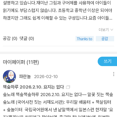
설명하고 있습니다.재미난 그림과 구어체를 사용하여 아이들이
을 키워 시집보낼 때 살림 밑천이 아니라 아름다운 프랑스 말을
읽기에도 부담스럽지 않습니다. 초등학교 중학년 이상은 되어야
가르쳐 보냈다는데, 바리바리 싸서 보내는 우리와 얼마나 대조적
하겠지만 그래도 쉽게 이해할 수 있는 구성입니다.요즘 아이들이
인가? 왜 그네들은 딸들에게 아름다운 프랑스 말을 가르쳐 보냈
줄여 말하고 이상하게 말하고 인터넷용어가 실생활에서 버젓이
을까? 깊이 생각해 볼 일이다. 아홉 마당으로 풀어낸 우리말 이야
더보기
사용되어 속상한데 이글은 나무람없이 우리글의 수중함을 알게
기와 창의성이 뛰어난 삽화는 책읽는 재미를 더한다. 첫번 째
공감 (
0
)
댓글 (0)
해줍니다. 우리말이 얼마나 아름다운지 소중한지 작가의 진심이
마당, 발없는 말을 타보자. 물건을 실어 나르는 말과, 생각을 실어
베어있어 읽는 사람도 함께 빠져들게 이어령선생님이 쓰셨습니
나르는 말은 닮은 점이 많다. 알타이어족에 속하는 우리말은 홀소
다. 부모들도 함께 읽어본다면 아이에게 좀더 구체적으로 아는척
리어울림(모음조화)이 또렷하고 어말과 어미 구분이 분명하다.
쓰기
마이페이퍼 (11편)
할 수 있는 교양서 입니다.
한 뿌리에서 갈라져 나왔지만 사람들이 살아가는 환경과 모습에
맞춰, 새로 만들어지거나 바뀌고 사라지기도 한다. 두번 째 마당,
파란놀
2026-02-10
메뉴
말은 생각이 사는 집이다. 듣기에 같은 말도 어떻게 받아들이냐에
책숲하루 2026.2.10. 요지는 없다
따라 다를 수 있다. 우리 생각과 함께 새끼를 치기도 하고 변하고
숲노래 책숲책숲하루 2026.2.10. 요지는 없다― 말꽃 짓는 책숲
늙어 죽기도 한다. 아름다운 우리말이 많이 사라지고 한자말이나
숲노래 (국어사전 짓는 서재도서관): 우리말 배움터 + 책살림터
영어가 대신하기도 한다. 한자와 우리말, 영어와 우리말, 일본어
+ 숲놀이터 국립국어원에서 낸 낱말책에서 일본스런 한자말 ‘요
와 우리말이 겹쳐서 쓰이기도 한다. 닭을 뜻하는 일본어 '도리'를