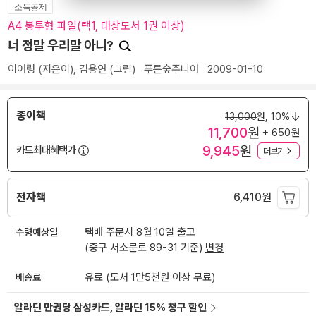
소득공제
A4 봉투형 파일(택1, 대상도서 1권 이상)
너 정말 우리말 아니?
이어령
(지은이),
김용연
(그림)
푸른숲주니어
2009-01-10
종이책
13,000
원,
10%
11,700
원
+ 650원
9,945
원
카드최대혜택가
더보기
전자책
6,410
원
수령예상일
택배 주문시 8월 10일 출고
(중구 서소문로 89-31 기준)
변경
배송료
유료 (도서 1만5천원 이상 무료)
알라딘 만권당 삼성카드, 알라딘 15% 청구 할인