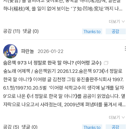
지(要旨)’을 살피려고 찾아보면, 중국말 하나(瑤池)에, 일본말
겹쳐서 쓴 '닭도리탕', 역전앞, 외가집 등은 대표적인 사례라 할 수
하나(楊枝)에, 쓸 일이 없어 보이는 ‘了知·凹地·窯址’까지 나옵
있다. 세 번째 마당, 말의 뿌리를 알면 우리 말이 보인다. 우리 말
니다. 손볼 한자말 ‘요지(要旨)’는 실을 수 있다지만, 쓸 일이 없
은 체계적이고 정돈되었다. 민족 전체가 하나의 나무이고 거기서
더보기
는 다섯 한자말은 그야말로 실을 까닭이 없습니다. 그렇지만 국립
여러가지로 갈라진 것이 우리이고, 뿌리는 우리 조상들이다. 한가
공감 (
11
)
댓글 (0)
국어원 낱말책은 이 얼거리로 낱말을 부풀려서 실어요. 마치 더
지, 마찬가지, 여러 가지에 쓰이는 '가지'와 동물의 새끼를 이르는
많이 실어야 한다는 듯 여기고, 이렇게 “안 쓰는 중국말과 일본말
'아지'는 어미에서 갈라져 나온 '가지'라는 말과 같은 칼로 'ㄱ'이
과 옛 한자말을 잔뜩 싣느라, 정작 우리말은 얼마 안 되는 듯” 엉
파란놀
2026-01-22
메뉴
떨어진 것이고, '아기'라는 말도 '아지'에서 나온 말이다. 네 번째
터리 값(통계)을 내놓기 일쑤입니다. 지난 2018년 무렵에 ‘요
마당, 소리가 살아 있는 우리말. 한국말은 소리로 감정이나 모양
숨은책 973 너 정말로 한국 말 아니? (이어령 교수)
지’를 놓고서 글을 몇 꼭지 추슬렀습니다. 2026년에 다시금 품을
을 잘 나타낼 수 있다. 그래서 한국인은 머리로 생각하고 따지기
숲노래 어제책 / 숨은책읽기 2026.1.22.숨은책 973《너 정말로
들여서 다시 추스릅니다. 하나하나 짚고 보니, ‘요지’를 얼추 온(1
보다는 소리나 감각 같은 느낌에 기대는 경우가 많다. 그래서 인
한국 말 아니?》 이어령 글 김천정 그림 웅진출판주식회사 1997.
00)이 넘는 여러 우리말로 가다듬을 만합니다. 그만큼 잘못 쓰거
정이 많고 감수성이 예민하다고 한다. 그래서 외국어에선 한가지
6.1.첫/1997.10.20.5벌 ‘이어령 석학교수의 생각에 날개를 달자
나 엉뚱하게 쓰는 자리가 늘어났다고 여길 수 있고, 우리 스스로
로 표현하는 것이 우리 말엔 엄청나게 세분화되었구나. 다섯 번
9’으로 나온 《너 정말로 한국 말 아니?》를 곰곰이 읽었습니다. 열
여러모로 알맞게 말빛을 살리는 길이 있어도 못 본다고 여길 만합
째 마당, 토씨 하나가 세상을 바꾼다. 우리말과 서양말의 가장 큰
자락으로 나오고서 사라졌는데, 2009년에 펴냄터를 옮겨서 새
니다. 지난 열흘에 걸쳐서 다시금 머리를 싸맨 끝에 일거리 하나
차이는 토씨에 있다고 한다. 우리말은 같은 말이라도 토씨 하나만
로 나왔어요. 우리는 늘 ‘우리말’을 쓰지만, 우리말을 가리키는 이
를 끝맺습니다만, 이 일거리는 어느 누구도 시킨 적이 없습니다.
더보기
바꾸면 뜻이 완전히 달라진다. '아' 다르고 '어' 다른 우리말은
름은 ‘한국어·한국말·국어’로 뒤죽박죽입니다. ‘우리글’이 ‘한
열흘쯤 앞서 ‘상태’라는 일본스런 한자말을 놓고서 온 가지가 넘
공감 (
5
)
댓글 (0)
'나'를 붙이면 만사가 시들해지는 것도 '도'를 바꾸면 희망과 기쁨