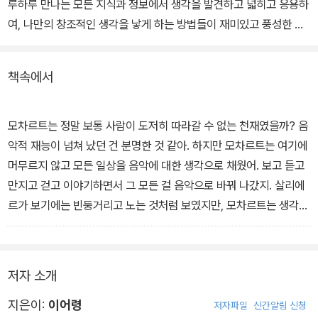
루하루 만나는 모든 지식과 정보에서 생각을 발견하고 넓히고 응용하
여, 나만의 창조적인 생각을 낳게 하는 방법들이 재미있고 풍성한 이
야기와 철학적인 그림으로 구성했다.
책속에서
생각을 생각하기, 원리로 생각하기, 발명으로 생각하기, 한국말로 생
각하기, 한국인으로 생각하기 등 생각의 개념 정리에서부터 생각 응
용 방법까지 10권에 나누어 담았다. 옛이야기에서부터 신화, 역사, 인
모차르트는 정말 보통 사람이 도저히 따라갈 수 없는 천재였을까? 음
물, 예술과 과학을 넘나드는 이야기를 따라가며 상상력을 펼칠 수 있
악적 재능이 넘쳐 났던 건 분명한 것 같아. 하지만 모차르트는 여기에
다.
머무르지 않고 모든 일상을 음악에 대한 생각으로 채웠어. 보고 듣고
만지고 걷고 이야기하면서 그 모든 걸 음악으로 바꿔 나갔지. 살리에
또한 매 권마다 부록으로 '테마별 생각 사전'을 두어 이 책을 읽은 어
르가 보기에는 빈둥거리고 노는 것처럼 보였지만, 모차르트는 생각의
린이들이 책의 내용을 응용하여 '내 것'으로 만들어 나갈 수 있게 했
힘을 키우는 방법을 달리 했던 것뿐이야. - 1권 본문 중에서
다. 이어령 선생의 무궁무진한 지적 편력, 사물을 꿰뚫어 보는 예리한
통찰력, 거미줄과도 같은 상상력이 고스란히 담긴 책이다.
마찬가지로 생각에도 집이 필요해. 집이 있어야 생각도 숨을 쉬고, 키
저자 소개
를 키우고, 새끼를 낳을 수 있겠지. 그럼, 생각의 집은 무엇으로 지을
까? 바로 ‘말’이야. 새가 둥지에 알을 낳아 품고, 짐승이 어두운 굴에
지은이:
이어령
저자파일
신간알림 신청