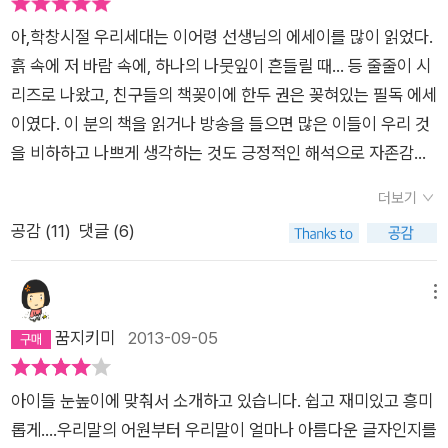
아,학창시절 우리세대는 이어령 선생님의 에세이를 많이 읽었다.
흙 속에 저 바람 속에, 하나의 나뭇잎이 흔들릴 때... 등 줄줄이 시
리즈로 나왔고, 친구들의 책꽂이에 한두 권은 꽂혀있는 필독 에세
이였다. 이 분의 책을 읽거나 방송을 들으면 많은 이들이 우리 것
을 비하하고 나쁘게 생각하는 것도 긍정적인 해석으로 자존감을
주었다고 기억된다. 이어령 선생님은 해박한 지식에 말씀도 재밌
더보기
게 하는 분이지만, 이 책도 아이들과 눈높이를 맞춰 조곤조곤 풀
공감 (
11
)
댓글 (6)
어낸 '우리 말' 이야기라 흠뻑 빠져든다. '너 정말 우리말 아니?' 이
물음은 어린이 뿐 아니라, 영어만이 살길인 양 허우적대는 높은
양반들과 부모들이 새겨들어야 할 말이다. 영어로 무엇을 말할 것
메뉴
인가? 제아무리 영어를 잘해도 우리 것을 모르면, 말할 내용이 빈
꿈지키미
2013-09-05
약하다는 사실을 인정한다면 이 책을 읽어보시라. 혹시 이 책을
못 보실 분들을 위해 책내용 위주로 장문의 리뷰를 쓴 변명이다.^
아이들 눈높이에 맞춰서 소개하고 있습니다. 쉽고 재미있고 흥미
^우리는 스스로 한국말을 잘 안다고 생각하지만, 정말 잘 아느냐
롭게....우리말의 어원부터 우리말이 얼마나 아름다운 글자인지를
재차 물으면 자신없어 스스르 꼬리를 내린다. 프랑스 사람들은 딸