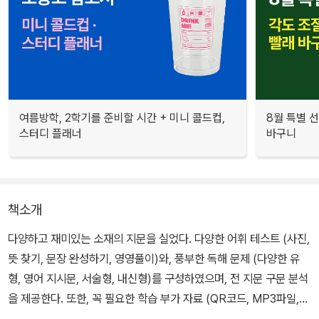
여름방학, 2학기를 준비할 시간 + 미니 콜드컵,
8월 특별 선
스터디 플래너
바구니
책소개
다양하고 재미있는 소재의 지문을 실었다. 다양한 어휘 테스트 (사진,
뜻 찾기, 문장 완성하기, 영영풀이)와, 풍부한 독해 문제 (다양한 유
형, 영어 지시문, 서술형, 내신형)를 구성하였으며, 전 지문 구문 분석
을 제공한다. 또한, 꼭 필요한 학습 부가 자료 (QR코드, MP3파일,
WORKBOOK)를 제공한다.