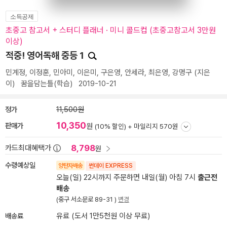
소득공제
초중고 참고서 + 스터디 플래너 · 미니 콜드컵 (초중고참고서 3만원
이상)
적중! 영어독해 중등 1
민계정
,
이정훈
,
민아미
,
이은미
,
구은영
,
안세라
,
최은영
,
강명구
(지은
이)
꿈을담는틀(학습)
2019-10-21
정가
11,500원
10,350
판매가
원
(10% 할인) +
마일리지 570원
8,798
카드최대혜택가
원
수령예상일
양탄자배송
썬데이 EXPRESS
오늘(일) 22시까지 주문하면 내일(월) 아침 7시
출근전
배송
(중구 서소문로 89-31 )
변경
배송료
유료 (도서 1만5천원 이상 무료)