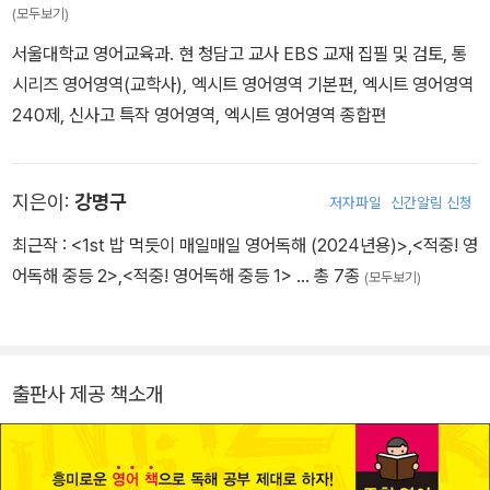
(모두보기)
서울대학교 영어교육과. 현 청담고 교사 EBS 교재 집필 및 검토, 통
시리즈 영어영역(교학사), 엑시트 영어영역 기본편, 엑시트 영어영역
240제, 신사고 특작 영어영역, 엑시트 영어영역 종합편
지은이:
강명구
저자파일
신간알림 신청
최근작 :
<1st 밥 먹듯이 매일매일 영어독해 (2024년용)>
,
<적중! 영
어독해 중등 2>
,
<적중! 영어독해 중등 1>
… 총 7종
(모두보기)
출판사 제공 책소개