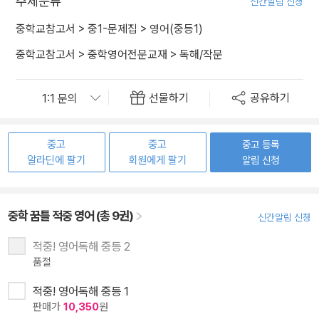
주제분류
신간알림 신청
중학교참고서
>
중1-문제집
>
영어(중등1)
중학교참고서
>
중학영어전문교재
>
독해/작문
선물하기
공유하기
중고
중고
중고 등록
알라딘에 팔기
회원에게 팔기
알림 신청
중학 꿈틀 적중 영어 (총 9권)
신간알림 신청
적중! 영어독해 중등 2
품절
적중! 영어독해 중등 1
판매가
10,350
원