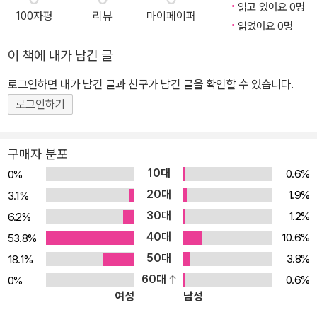
지문 QR코드 제공 • 지문 MP3파일 다운로드 ★ WORKBOOK •
읽고 있어요 0명
100자평
리뷰
마이페이퍼
어휘 & 영작 - Word List & Test - Writing Test >> 특이사항 ●
읽었어요 0명
다양하고 재미있는 소재의 지문 ● 다양한 어휘 테스트 (사진, 뜻 찾
이 책에 내가 남긴 글
기, 문장 완성하기, 영영풀이) ● 풍부한 독해 문제 (다양한 유형, 영
어 지시문, 서술형, 내신형) ● 전 지문 구문 분석 제공 ● 꼭 필요한
로그인하면 내가 남긴 글과 친구가 남긴 글을 확인할 수 있습니다.
학습 부가 자료 (QR코드, MP3파일, WORKBOOK)
로그인하기
구매자 분포
10대
0.6%
0%
20대
1.9%
3.1%
30대
1.2%
6.2%
40대
10.6%
53.8%
50대
3.8%
18.1%
60대
0.6%
0%
여성
남성