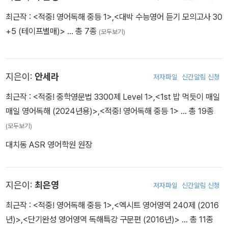
최근작 :
<적중! 영어독해 중등 1>
,
<대박 수능영어 듣기 모의고사 30
+5 (테이프별매)>
… 총 7종
(모두보기)
지은이:
안세라
저자파일
신간알림 신청
최근작 :
<적중! 중학영문법 3300제 Level 1>
,
<1st 밥 먹듯이 매일
매일 영어독해 (2024년용)>
,
<적중! 영어독해 중등 1>
… 총 19종
(모두보기)
대치동 ASR 영어학원 원장
지은이:
최은영
저자파일
신간알림 신청
최근작 :
<적중! 영어독해 중등 1>
,
<엑시트 영어영역 240제 (2016
년)>
,
<단기완성 영어영역 독해특강 구문편 (2016년)>
… 총 11종