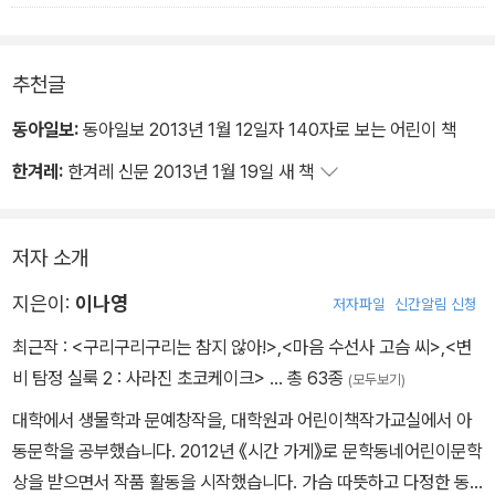
그렇다면 십 분의 시간을 산 것이다. 나는 뛰기 시작했다..... 이렇게
나의 10분은 행복했던 추억을 잘라가 버렸다..
추천글
동아일보:
동아일보 2013년 1월 12일자 140자로 보는 어린이 책
한겨레:
한겨레 신문 2013년 1월 19일 새 책
저자 소개
지은이:
이나영
저자파일
신간알림 신청
최근작 :
<구리구리구리는 참지 않아!>
,
<마음 수선사 고슴 씨>
,
<변
비 탐정 실룩 2 : 사라진 초코케이크>
… 총 63종
(모두보기)
대학에서 생물학과 문예창작을, 대학원과 어린이책작가교실에서 아
동문학을 공부했습니다. 2012년 《시간 가게》로 문학동네어린이문학
상을 받으면서 작품 활동을 시작했습니다. 가슴 따뜻하고 다정한 동