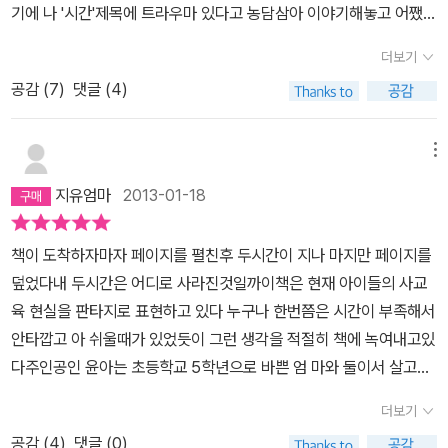
한 그런 현실의 팍팍함을 여실히 보여주고 있다. 아버지를 일찍 여의
기에 나 '시간'제목에 트라우마 있다고 농담삼아 이야기해놓고 어쨌든
의 버튼을 눌렀는데도 시간이 멈추지 않는 거예요. 난 시계가 고장난
전히 자유로울 수 없는 부모라는 생각에 마음이 편치 않다. 문학 작품
고 보험설계사 일을 하면서 더욱 억척스럽게 변한 엄마에게 유일한
읽기로 했기에 책을 펼쳐 들었다. 현실의 고통받는 아이들의 아픔에
줄 알았어요. 덕분에 시험은 망쳤죠. 또 다시 1등은 수영이 차지. 난
속에서의 ‘시간’이란 가공되지 않은 지점토와 같다. 만드는 이의 의도
더보기
행복이란 윤아가 국제중학교에 입학하는 것뿐인 것도 어쩌면 팍팍한
접속하여 그들의 소망을 그들이 좋아하는 양식인 판타지로 그린 이
시간 가게 할아버지에게 따져 물었죠. 할아버지는 머리로 만들어 낸
에 따라 이토록 다양한 의미를 전해주는 소재가 있을까. 타임리프와
현실에 대한 일종의 보상심리와 같은 것이 아닐까 한다. 하루 종일 신
공감 (
7
)
댓글 (4)
작품의 의미는 각별하다. 시간을 단순히 소재로 사용하지 않고 시간
행복이 아니라 몸과 마음이 기억을 하는 진짜 행복으로만 시간을 살
로맨스가 결합된 애니메이션 <시간을 달리는 소녀>, 수명시계와 삶
발이 닳도록 발품을 팔고 집에 들어와서 웃을 수 있는 이유가 오로지
과 기억이라는 추상적 개념의 이중적 사유를 통해 아이들을 위무하
수 있다고 했어요. 이게 뭔 소린지... 하여간 나는 시간이 필요했어요.
의 의미가 결합된 드라마 <어바웃 타임>, 타임머신과 SF가 결합된
윤아의 성적이라고 해도 윤아엄마를 탓할 수만은 없다. 현실의 팍팍
고, 정체성 형성의 문제를 다뤘다는 점에서 이 작품은 많은 이들에게
그래서 시계를 고쳐달라고 했죠. 할아버지는 그 대신 행복한 기억을
메뉴
영화 <백 투 더 퓨처>에 이르기까지. 판타지적 요소가 포함되면서도
함 속에 아이에게 거는 기대와 희망이야말로 윤아엄마에겐 전부이
오래 기억될 것이다. - 유영진, 심사평 중에서아이들은 '시간'이라는
두 개씩 팔아야 한다고 했어요. 난 거래를 했어요. 2개 아니라 3개를
현실을 슬그머니 끌어당기는 작품들이다. 누구에게나 공평하게 주어
지유엄마
2013-01-18
다. 비록 엄마와 윤아가 '성적지상주의'에 빠져 삶에서 가장 소중한
것에 대해 어떤 느낌을 가지고 있을까? 특히 이 작품의 주인공처럼
팔아서라도 난 시계가 필요했어요. 그렇지 않고는 시험을 잘 볼 자신
지는 시간, 평범해 보이는 시간은 담고 있는 의미에 따라 제각기 특별
가치를 잊고 산다고 해도 사회적 약자로서의 선택은 결국 성적밖에
초등학교 5학년 정도 된 아이들에게 있어서 말이다. 비슷한 나이의
도 없고, 엄마의 기대를 만족시킬 수도 없거든요. 엄마가 날 위해서 열
해진다.이런 점에서 이나영 작가의 의도는 특별하다. 작품을 통해 시
책이 도착하자마자 페이지를 펼친후 두시간이 지나 마지만 페이지를
남지 않는다. 행복은 성적순이 아니잖아요라고 아무리 외쳐도 결국
자식을 둔 입장이고 처음 듣는 이야기가 아님에도 이 책의 주인공의
심히 일한다는 것 알아요. 아빠가 위암으로 돌아가시고 엄마가 나만
간과 결합된 의미는 두 가지이다. 아이들의 삶을 조명하고, 진정한 행
덮었다내 두시간은 어디로 사라진것일까이책은 현재 아이들의 사교
행복은 성적순이 되었다. 엄마의 그런 보상심리를 이해하는 속깊은
꽉 짜여진 일상을 보고, 이 정도의 상황이라면 아무리 나이가 어려도
보고 산 것두요. 근데, 그것 알아요? 그 기대가 무겁다는 것. 기대가
복이란 무엇일까 묻는다. 이 두 가지 요소는 시간과 얽혀 독자들로 하
육 현실을 판타지로 표현하고 있다 누구나 한번쯤은 시간이 부족해서
아이 윤아가 엄마의 행복을 위해서 전교 1등이라는 성적에 집착하게
시간에 대해 특별한 생각을 해볼 수도 있겠다고 짐작이 되었다. 협동
곧 사랑이라는 것 알지만, 사랑이 아프기도 하다는 것 말이에요. 엄마
여금 스스로의 삶을 돌아보게 한다. 진정으로 행복한 삶을 살려면 시
안타깝고 아 쉬울때가 있었듯이 그런 생각을 적절히 책에 녹여내고있
된 것도 어쩌면 당연한 수순인지도 모른다. 그러나, 그런 마음과는 달
과 화합보다는 경쟁을 부추키는 학교. 그 학교가 끝난 후 바로 이어지
를 만족시키는 일이 나의 최대 과제였어요. 엄마가 늘 강조하신 미래
간을 어떻게 써야 할지를. ‘분명한 건, 행복이란 내가 만들어야 한다는
다주인공인 윤아는 초등학교 5학년으로 바쁜 엄 마와 둘이서 살고있
리 늘 2등에 머무는 윤아의 성적. 그런 윤아 앞에 나타난 시간가게
는 학원 순례. 집에 돌아오면 학원에서 내준 숙제, 그리고 이 책의 주
를 위해 난 오늘을 포기하며 살았어요. 오늘 행복하지 않은데 미래의
것이다. 내가 하고 싶은 것, 내가 말하고 싶은 것에 대해 생각해 봐야
다. 사교육의 폭풍이 부는 현장에 새로 터를 마련해 적응 하려니 아이
할아버지는 마치 달콤한 솜사탕과도 같은 유혹이었을 것이다. “이 시
인공 아이 같은 경우엔 각종 경시대회 준비. 엄마는 나의 시간 매니저
행복이 과연 의미가 있을까요?난 많은 시간을 샀고, 그 바람에 많은
더보기
겠다. 그리고 내 시간을 내가 주인이 되어 써야 할 것이다.’(p197) 작
들 의 텃새와 배척은 무척이나 힘들었을 것이다 학교생활을 잘하고있
계가 하루에 십 분의 시간을 내 줄 거야. 시간을 사는 방법은 아주 쉬
이니 끊임없이 매니저의 간섭과 조언을 들어야한다. 이런 배경을 안
행복했던 기억을 팔았어요. 그리고 혹독한 대가를 치렀어요. 내게 소
가의 결론에 공감한다. 사진처럼 담겨지는 시간이 있다. 멈추고 싶은
공감 (
4
)
댓글 (0)