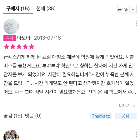
구매자 (15)
전체 (38)
메뉴
마노아
2013-07-16
급작스럽게 하게 된 교실 대청소 때문에 학원에 늦게 되었어요. 셔틀
버스를 놓쳤거든요. 부랴부랴 학원으로 향하는 찰나에 시간 가게 전
단지를 보게 되었어요. 시간이 필요하십니까?시간이 부족한 분께 시
간을 드립니다.-시간 가게말도 안 된다고 생각했지만 호기심이 일었
어요. 나는 그때 정말 시간이 필요했거든요. 전학 온 새 학교에서 수영
이를 꺾고 1등을 하는 게 엄마의 꿈이었잖아요. 시간 가게 할아버지는
더보기
하루에 한 차례, 10분의 시간을 살 수 있다고 했어요. 그리고 그 시간
공감 (
19
)
댓글 (0)
을 사는 대가로 지불해야 하는 것은 행복한 기억이라고 했죠. 세상에,
단지 기억 뿐이래요. 큰 돈을 요구하면 어쩌나 걱정했거든요. 행복한
기억 한자락 내주고 살 수 있는 시간이라니, 이건 분명 괜찮은 거래라
메뉴