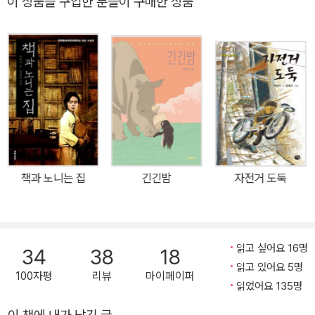
이 상품을 구입한 분들이 구매한 상품
우리 심사위원은 전원 일치로 『시간 가게』를 수상작으로 결정하였다.
시간을 단순히 소재로 사용하지 않고 시간과 기억이라는 추상적 개념
의 이중적 사유를 통해 아이들을 위무하고, 정체성 형성의 문제를 다
뤘다는 점에서 이 작품은 많은 이들에게 오래 기억될 것이다. _심사평
중에서 제13회 문학동네어린이문학상 수상작 현실 아이들의 삶과 내
면에 접속하는 생생한 판타지 동화 교훈주의를 뛰어넘은 역사 동화의
진수를 선보인 『책과 노니는 집』, 대담한 주제의식과 작법으로 어린
이문학의 한 경계를 넘어섰다는 평을 받은 『거짓말 학교』, 작품의 배
경을 프랑스로 확장하여 우리 사회의 남북문제를 짚은 『봉주르, 뚜
책과 노니는 집
긴긴밤
자전거 도둑
르』, 로봇과 인간 아이의 우정을 그리며 인간성에 대한 깊이 있는 시
각을 담은 『열세 번째 아이』 등 선이 굵고 개성이 강한 작품들을 발표
하며 어린이문학의 깊이와 폭을 넓혀 온 문학동네어린이문학상이 또
한 번의 걸출한 수상작을 출간했다. 『시간 가게』는 입시라는 미래의
읽고 싶어요 16명
34
38
18
목표를 위해 ‘지금’의 삶을 유예시킨 이 시대의 초등학생들과 그 가족
읽고 있어요 5명
100자평
리뷰
마이페이퍼
들의 모습을 정면으로 응시하며 ‘아이들은 과연 이대로 행복한가?’라
읽었어요 135명
는 깊이 있는 질문을 건네는 작품이다. 경제 위기가 빚어낸 낙오에 대