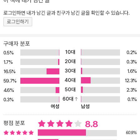
이 책에 내가 남긴 글
한 공포와 국제중, 일제고사 등의 등장은 우리의 불안으로 하여금 ‘동
로그인하면 내가 남긴 글과 친구가 남긴 글을 확인할 수 있습니다.
심은 지켜져야 한다.’라는 합의가 지키고 있던 마지노선을 무너트리
고 초등학생까지 입시 광풍 속으로 몰아넣었다. 이제는 어린아이라고
로그인하기
해서 더 이상 예외가 아닌 경쟁의 딜레마 속에서 많은 초등학생들은
학원을 순회하며 자란다. 공부는 물론이거니와 취미나 여가도 학원이
구매자 분포
라는 ‘전문가의 손길’을 거치며 규격화되고 후일의 목표를 위한 경력
10대
0.2%
0.5%
으로 준비된다. 가족의 풍경도 달라졌다. 부모가 마치 매니저처럼 자
20대
0.3%
1.7%
녀를 관리하고 입시 전략, 나아가 인생의 계획을 면밀히 세워주는 식
30대
1.6%
16.5%
이다. 『시간 가게』는 판타지적인 재미를 우선으로 하면서도 이런 현
40대
12.3%
59.7%
실을 재료로 하여 탄생한 작품이다. 내가 진정으로 원하지도 않는 공
50대
2.3%
4.6%
부를 하며 늘 시간에 쫓기는 주인공 윤아는 어느 날 시간 가게를 만나
60대
0.1%
0.3%
‘기억을 팔아 시간을 사는’ 거래를 하게 된다. 그 뒤로 조금의 틈도 없
여성
남성
이 꽉 짜여 있던 한 아이의 평범한 일상에 금이 가기 시작한다. 『시간
가게』는 입시 광풍으로 온전한 자기를 잃어가는 아이들의 모습을 그
8.8
평점 분포
려 낸다. 주인공은 오로지 1등이 되기 위해 매일 십 분의 시간을 사고,
60.9%
자신의 기억을 잃어버린다. 이는 현실에서는 불가능한 마술적 장치처