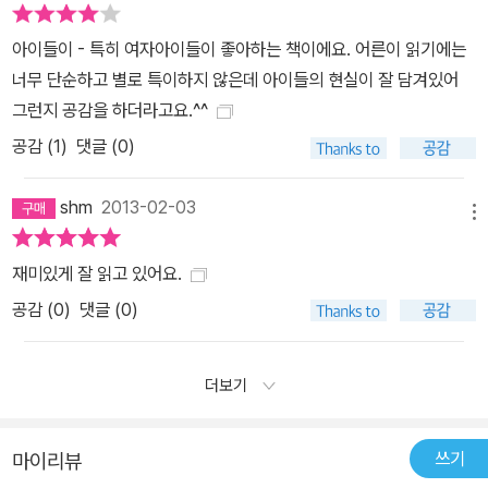
에만 치중한 판타지나, 서사로서의 재미를 담보하지 못한 절름발이
작품이 아니다. 동화의 독자인 아이들을 둘러싼 현실을 예리하게 직
아이들이 - 특히 여자아이들이 좋아하는 책이에요. 어른이 읽기에는
시하는 데에 그치지 않고, 아이들의 마음을 그들의 입장에서 섬세하
너무 단순하고 별로 특이하지 않은데 아이들의 현실이 잘 담겨있어
게 들여다보고 위로와 용기를 주려 한 작가의 진정성이, 이 작품이 ‘문
그런지 공감을 하더라고요.^^
학’의 본질과 독자의 마음에 바짝 다가서도록 돕는 가장 큰 원동력이
공감 (
1
)
댓글 (0)
다.『시간 가게』는 독자들을 감싸 안고 그들의 친구가 될 준비가 되어
있다.
shm
2013-02-03
메뉴
재미있게 잘 읽고 있어요.
공감 (
0
)
댓글 (0)
더보기
쓰기
마이리뷰