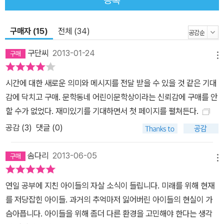
을 다니고 있는데도 또 수학 과외를 받아야 한다. 엄마는 먼저 세상을
뜬 아빠에게 떳떳하기 위해 윤아를 좋은 대학에 보내야 한다는 일념
구매자 (15)
전체 (34)
하나로 밤낮없이 돈을 버느라 바쁘다. 매 순간이 벅차지만 윤아는 엄
마를 기쁘게 하고 싶어 꾹 참으며 공부한다. 그러던 어느 날, 제시간에
구단씨
2013-01-24
메뉴
늦어서 평소와는 다른 길로 학원에 가게 된 윤아는 운명처럼 ‘시간 가
게’를 만난다. 길을 물어볼 곳이 필요하던 윤아는 대수롭지 않게 시간
시간에 대한 새로운 의미와 메시지를 전달 받을 수 있을 것 같은 기대
가게에 발을 들여놓는다. 중앙에 자리한 거대한 나무나 벽에 적힌 이
감에 닥치고 구매. 문학동네 어린이문학상이라는 신뢰감에 구매를 안
상한 문자 등 시각을 압도하는 그 기이한 공간 안엔 마치 윤아가 올 줄
할 수가 없었다. 재미있기를 기대하면서 첫 페이지를 펼쳐든다.
알고 있었다는 듯한 표정을 한 할아버지가 있었다. 하루에 한 번, 행복
공감 (
3
)
댓글 (0)
한 기억을 하나 팔면 오직 나만 쓸 수 있는 십 분이 생기는 거래를 제
안받는다면 어떨까? 늘 시간이 아쉬운 윤아는 별다른 망설임 없이 할
솜다리
2013-06-05
아버지가 제시한 거래를 수락하고 특별한 시계를 받는다. 온 세상이
메뉴
멈춘 십 분 동안 윤아는 자유롭다. 그리고 그 십 분들은 고스란히 1등
연일 공부에 지친 아이들의 자살 소식이 들립니다. 미래를 위해 현재
이 되는 시간으로 사용된다. 시간이 멈춰 있는 동안 답안지를 베껴 라
를 저당잡힌 아이들. 과거의 추억마저 잃어버린 아이들의 현실이 가
이벌인 수영이를 제치고 전교 1등이 되는 기쁨도 누린다. 시험 결과가
슴아픕니다. 아이들을 위해 좀더 다른 환경을 고민해야 한다는 생각
만족스러워질수록, 엄마의 웃는 모습이 늘어날수록 윤아의 마음은 불