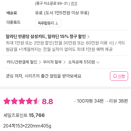
(중구 서소문로 89-31 )
변경
배송료
유료 (도서 1만5천원 이상 무료)
다운로드
독후활동지
알라딘 만권당 삼성카드, 알라딘 15% 청구 할인
최대 1만원 또는 2만원 할인(전월 30만원 또는 60만원 이용 시) / 카드
발급월 +1개월까지는 전월 실적이 없어도 최대 1만원 혜택 제공
카드/간편결제 할인
무이자 할부
소득공제 550원
관심 저자, 시리즈의 출간 알림을 받아보세요
신청
8.8
100자평 34편
리뷰 38편
세일즈포인트
15,766
204쪽
153*220mm
405g