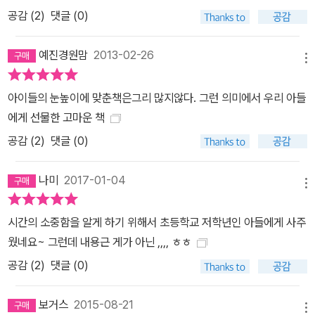
간다’면서, ‘내가 누구인지 모르는, 나를 채워 주는 그 무엇이 없는 텅
공감 (
2
)
댓글 (0)
빈 아이가 자신과 자신의 미래에 무엇을 기대할 수 있는가? 사라진
아이의 시간과 기억은 돌이킬 수 없기에 주인공이 기억을 사고자 하
예진경원맘
2013-02-26
메뉴
는 노력은 파국으로 빠져들어 갈 수 밖에 없다’고 짚는다. 이런 상황은
비단 작품 속에서의 문제만이 아닌 바로 오늘의 시급한 현실 풍경이
아이들의 눈높이에 맞춘책은그리 많지않다. 그런 의미에서 우리 아들
다. 그렇다면 이 문제를 해결하는 방법은 무엇일까? 바로 ‘지금을 사
에게 선물한 고마운 책
는 것’이라고 작가는 작품 속에서 말하고 있다. 뭔가 잘못되어 있다는
공감 (
2
)
댓글 (0)
불안감을 느끼면서도 귀를 닫고 오로지 입시에 매달리는 이 시대의
많은 자녀와 부모들에게 ‘지금을 살아야’만 진정한 나로 살 수 있다는
나미
2017-01-04
작가의 조용한 메시지는 윤아의 발걸음을 따라 서서히 호소력을 얻으
메뉴
면서 책장을 덮을 즈음엔 나를 되돌아보게 하는 둔중한 울림을 준다.
시간의 소중함을 알게 하기 위해서 초등학교 저학년인 아들에게 사주
『시간 가게』를 읽은 독자들이 단 십 분만이라도 ‘나는 어떨 때 행복한
웠네요~ 그런데 내용근 게가 아닌 ,,,, ㅎㅎ
가?’라는 질문을 할 수 있으면 좋겠다는 작가의 바람은, 아이들을 어
공감 (
2
)
댓글 (0)
른에 의해서 통제되는 기계가 아니라 스스로 묻고 세상과 타인과 관
계를 맺어 갈 수 있는 능동적인 존재로 존중하는 데에서 출발한다. 어
보거스
2015-08-21
린이 독자들이 기다리는 동화는, 현실의 삶이 빠진 채 환상계의 묘사
메뉴