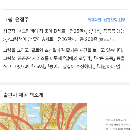
화를 오래도록 쓰고 싶습니다. 그동안 쓴 책으로 《마음 수선사 고슴
씨》 《붉은 실』 《그림자 아이》 《블루마블》 《별점 반장 나우주》 《상처
그림:
윤정주
저자파일
신간알림 신청
놀이》 《그날 밤 우리는》 《열세 살의 덩크 슛》, <소원을 들어주는 미
호네> <변비 탐정 실룩> 시리즈 등이 있습니다.
최근작 :
<그림책이 참 좋아 D세트 - 전25권>
,
<[빅북] 꽁꽁꽁 댕댕
>
,
<그림책이 참 좋아 A세트 - 전26권>
… 총 268종
(모두보기)
그림을 그리고, 퀼트와 뜨개질하며 즐거운 시간을 보내고 있습니다.
그림책 ‘꽁꽁꽁’ 시리즈를 비롯해 『열매의 오두막』 『악몽 도둑』 등을
쓰고 그렸으며, 『Z교시』 『콩이네 옆집이 수상하다!』 『대단하다 덜렁
공주』 『시간 가게』 등 많은 어린이책에 그림을 그렸습니다.
출판사 제공 책소개