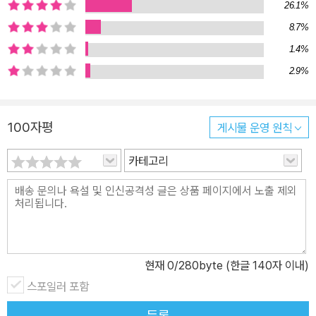
26.1%
럼 보이지만 사실 지금 아이들의 모습을 더 적나라하게 보여 주는 것
8.7%
이다. 서사가 진행되며 아이들의 소망을 재미있게 그린 판타지인 것
같던 이 동화는 바로 이곳의 현실을 잡아당긴다._심사평 중에서 ‘지금
1.4%
쓸 수 있는 십 분’을 사기 위해서라면 과거의 행복한 기억쯤은 팔 수
2.9%
있다는 윤아의 생각은, 단 십 분만이라도 온전한 자신만의 시간을 필
요로 하는 아이들 심리의 반증이면서 동시에 ‘장밋빛 미래를 위해서
100자평
게시물 운영 원칙
라면 현재 삶의 기쁨은 희생시켜도 아깝지 않다’라는 어른들의 인식
을 반영하고 있다. 현실에 대한 예리한 관찰을 기초로 한 시기적절한
카테고리
문제 제기, 그리고 진정성 있는 메시지를 품고 힘껏 뻗어나가는 서사
의 독창성과 박진감은 심사위원들의 마음을 사로잡기 충분했다. “열
심히 공부해야 미래가 편한 거야. 지금은 힘들어도 나중엔 웃게 돼.”
엄마가 하라는 대로 했을 뿐, 이유는 생각해 본 적이 없었다. 그저 엄
마와 내가 행복하게 살 수 있는 방법이라고 생각했을 뿐이었다._본문
현재
0
/280byte (한글 140자 이내)
중에서 초등학교 5학년인 윤아는 엄마가 짜 놓은 계획표에 따라 하루
종일 학원을 다니고, 학습지를 풀고 인강을 듣는다. 전교 2등의 실력
스포일러 포함
이지만 영어 학원 레벨 테스트를 잘 보기 위해 과외를 받고, 수학 학원
등록