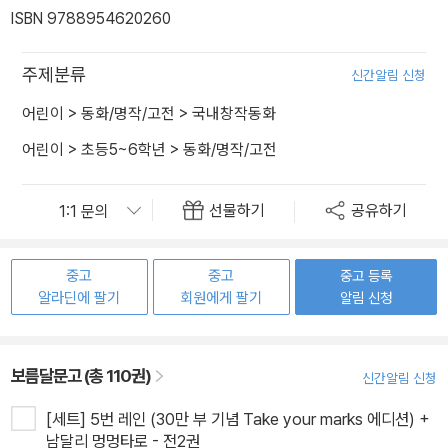
ISBN 9788954620260
주제분류
신간알림 신청
어린이
>
동화/명작/고전
>
국내창작동화
어린이
>
초등5~6학년
>
동화/명작/고전
선물하기
공유하기
중고
중고
중고 등록
알라딘에 팔기
회원에게 팔기
알림 신청
보름달문고 (총 110권)
신간알림 신청
[세트] 5번 레인 (30만 부 기념 Take your marks 에디션) +
남달리 멍멍타로 - 전2권