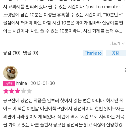
억이 난다. 하지만 막상 시험 시간이 지나면 아무 것도 아닌데 시험볼
전교 1등이에요. 수영이는 다른 과목에서 한문제를 틀렸대요. 난 정말
서 교과서를 빌리러 갔다 올 수 있는 시간이다. ‘just ten minute~’
때마다 왜그렇게 가슴이 뛰었는지 그때 아마 시간가게가 있다면, 나
기뻤어요. 내 힘으로 얻은 성적이 아니었지만 크게 문제 삼지도 않았
노랫말에 담긴 10분은 이성을 유혹할 수 있는 시간이며, “10분만~”
역시 윤아처럼 시간을 사고 싶었을까? 시간과 행복한 기억을 바꿀
어요. 이건 나만 아는 비밀이니까요. 1등하면 전학 오기 전 내 단짝 친
꿀잠에서 깨어야 하는 아침 시간 10분은 아이가 엄마와 실랑이를 벌
수 있다면? 학교만 그만두면 시험 같은 것은 안볼 줄 알았다. 그러나
구인 다현이를 생일날 초대해도 된다고 했잖아요. 다현이에게 이 소
이는 시간이다. 나만 쓸 수 있는 10분이라니. 시간 가게를 통해 주인
, 숱한 시험을 거쳐 지금이라는 시간에 다다르며 인생의 반을 지나왔
식을 전하자 나만큼이나 기뻐해 주었어요. 역시 내 베프답죠. 1등을
공에게 주어진 10분은 무척이나 매력적이다. 심적 갈등이 시작되는
어도 인생은 마치 평생 시험을 치르는 기분이 들때가 있다. 경쟁이라
더보기
했지만 행복한 기분은 오래 가지 않았어요. 시험이 한번 뿐인 게 아니
순간은 이렇게 달콤했다. 오늘날 아이들의 모습을 둘러본다. 주인공
는 프레임에 갇혀 끊임없이 시험경쟁을 달고 사는 것보면 어른들의
잖아요. 단지 중간고사가 끝났을 뿐이니까요. 엄마는 영어 인증 시험
공감 (
10
)
댓글 (0)
이 사용했던 10분의 용도를 곱씹어본다. 좋은 성적을 거두기 위해 10
삶도 아이들 못지 않게 팍팍한 것 같다. 더우기 지금처럼 치열한 입시
도 잘 봐야 한다고 했고, 체력을 키우기 위해서 스포츠 클럽을 다니는
분을 사용하는 행동이 온전히 아이 탓일까. ‘컨베이어 벨트 위에 올라
경쟁위주의 교육 세태는 아이들만이 아니라 학부모들까지도 경쟁태
건 어떠냐고도 하셨죠. 난 사실 싫었어요. 내겐 그저 체육 학원일 뿐
와 있다는 생각’(p77)을 하며 ‘공장에서 필요한 부품으로 최상의 제
메뉴
세로 몰아 붙이기에 숨쉴 틈이 없다. 학교수업보다 학원 과외수업이
스트레스 해소는커녕 스트레스 추가용일 뿐이거든요. 난 자꾸자꾸 시
품을 찍어내는 것처럼, 나도 공부 잘하는 아이로 만들어지고 있다는
더 중요한 수업이 되어 있는 학교 교육의 현주소를 여실히 보여주고
hnine
2013-01-30
간을 샀어요. 준비물을 깜박했을 때 친구들 것을 몰래 가져오는 용으
느낌’(p77)을 받는 아이들, 밤늦게까지 불이 켜진 학원건물을 보며
있는《시간가게》의 살풍경들이 예사롭지 않게 느껴지는 것도 지금 내
로 쓰기도 했고, 밉살맞은 친구를 골탕 먹일 때도 10분의 시간을 샀어
‘양계장에 갇혀 있는 닭들’(p78)을 연상하는 아이들, ‘엄마와 선생님
가 학부모라는 이름으로 살고 있기 때문이다. 그렇기에 아이들이 학
공모전에 당선된 작품을 일부러 찾아서 읽는 편은 아니다. 하지만 적
요. 근데 이상해요. 시간을 사면 살수록 점점 더 행복한 기억을 떠올리
의 말을 듣고 있자니 마치 내가 주인의 취향대로 조립되는 DIY가구
교에서 받고 있는 스트레스가 충분히 어림짐작 되었다. 아마도 지금
어도 이 책은 이번달 어린이책모임에서 당선작이니 한번 읽어보자는
는 게 힘들어졌어요. 하필 그날은 수학경시대회였죠. 행복한 기억이
같다는 생각’(p107)을 하는 아이들의 모습이 안쓰럽다.주말마다 학
아이들에게 시험이란, 미래의 목표를 위한 경력의 일부분으로서 강압
의견이 나와 읽어보게 되었다. 작년에 역시 '시간'으로 시작하는 제목
떠오르지 않아서 애먹다가 지난 중간고사 때 전교 1등을 했던 기억을
원을 오가는 둘째 아이가 떠오른다. 강요를 하지는 않지만 나 역시 아
적으로 강요되는 의미일 뿐이다. 소설속에 등장하는 윤아의 가정 또
을 가지고 있는 다른 출판사 공모전 당선작을 읽고 적잖이 실망했었
떠올렸어요. 그런데 이게 어쩐 일일까요. 시간 가게에서 받아온 시계
이가 이왕이면 좋은 대학에 들어가기를 바란다. 대학 입시로부터 완