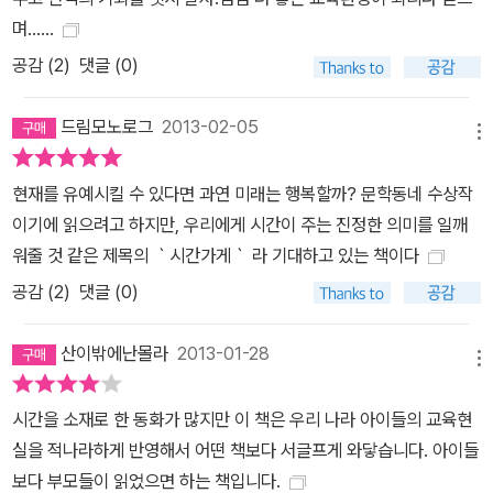
윤아는 이제는 추억이 갖고 싶다. 기억이 없는 나는, 가슴이 텅 비어
며......
혼자인 나는 진짜 ‘나’가 아니기 때문이다. 지금 행복하지 않은데 엄마
공감 (
2
)
댓글 (0)
말처럼 미래에 행복해질 수 있을까? 만약에 그렇다 해도 지금 내가
행복하지 않은데 무슨 의미가 있을까._본문 중에서 윤아는 사랑하는
드림모노로그
2013-02-05
사람들과의 추억을 더 이상 잃을 수가 없어 시간 가게로 달려간다. 조
메뉴
급해하는 윤아에게 시간 가게 할아버지는 이제까지와는 정반대의 새
현재를 유예시킬 수 있다면 과연 미래는 행복할까? 문학동네 수상작
로운 거래를 제안하는데……. 윤아는 과연 이 혼란을 바로잡을 수 있
이기에 읽으려고 하지만, 우리에게 시간이 주는 진정한 의미를 일깨
을까? 시간 가게와의 거래가 점점 교묘하고 복잡해질수록 서사의 흐
워줄 것 같은 제목의 ｀시간가게｀ 라 기대하고 있는 책이다
름에도 속도감이 붙고 긴장감은 최고조를 향해 달려간다. 멈춰진 아
공감 (
2
)
댓글 (0)
이들의 삶을 다시 재생시켜야 할 때 입시라는 과제 앞에 아이들의 소
소한 삶의 경험은 저평가되기 십상이다. 바쁜 일상에 ‘놀이’나 ‘자
산이밖에난몰라
2013-01-28
아’나 ‘관계’가 들어올 자리는 없다. 하지만 그런 사소한 경험들이 쌓
메뉴
여 유년기의 자아 정체성을 형성한다. 직접 부딪치고 체험하며 얻는
지혜, 타인과의 관계망 속에서 설계하는 자아정체성과 세계관은 그
시간을 소재로 한 동화가 많지만 이 책은 우리 나라 아이들의 교육현
무엇보다도 소중하다. 어린이청소년문학평론가 유영진은 ‘정체성 형
실을 적나라하게 반영해서 어떤 책보다 서글프게 와닿습니다. 아이들
성이라는 과제를 수행하지 못한 아이들은 더 깊은 혼란에 빠져들어
보다 부모들이 읽었으면 하는 책입니다.