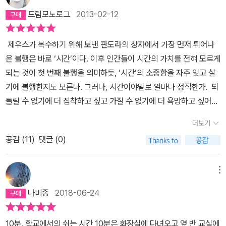
고 생각했어요. 엄마가 그랬잖아요. 앞만 보고 달려야 한다고. 처음으
드림모노로그
2013-02-12
로 시간을 사게 된 건 학원까지 가는 길이었어요. 지각하지 않으려고
했던 거죠. 내 몸속에서 뭔가 빠져나가는 기분이 들었지만 그게 뭔지
제우스가 복수하기 위해 보낸 판도라의 상자에서 가장 먼저 튀어나
어떻게 확인하겠어요. 일단 수업에 늦지 않는 게 중요했거든요. 지각
온 불행은 바로 ‘시간’이다. 이후 인간들이 시간의 가치를 전혀 모르게
에 단어 시험까지 겹쳐서 숙제가 배로 늘어났어요. 엄마한테 잔소리
되는 것이 첫 번째 불행을 의미하듯, ‘시간’의 소중함을 자주 잊고 살
듣기 싫어서 몰래 하느라고 애먹었어요. 내가 얼마나 바쁘게 살고 있
기에 불행한지도 모른다. 그러나, 시간이야말로 얼마나 정직한가. 되
는지, 초단위로 쪼개서 살고 있는지 엄마는 아세요? 엄마가 짜준 계
돌릴 수 없기에 더 집착하고 싶고 가질 수 없기에 더 욕망하고 싶어지
획표는 30분 단위로 꽉 차 있죠. 나 그거 엄청 숨막혔는데, 엄마도 그
는 것이 인지상정이다. 학교 다닐 때 시험시간만 되면 가슴이 콩닥거
거 알고 계세요?수학 시험 때였어요. 문제 하나가 막히자 나머지도
더보기
렸던 기억이 난다. 시험공부를 열심히 해 왔으면 모르겠지만, 시험공
줄줄이 안 풀리는 거예요. 수영이는 쓱쓱 문제를 풀고 있는데 말이지
공감 (
11
)
댓글 (0)
부를 한다며 책을 펴놓고 잠이 들었을 때는 더욱 시험이 두려워진다.
요. 난 초조했어요. 또 다시 수영이를 이기지 못하면 엄마는 얼마나 실
그때도 아마 그런 생각을 했던 것 같다. 타임머신 기계를 타고 하루 전
망할까요? 20등도 아닌 2등인데도 엄마는 나를 낙오자 취급 했잖아
으로 돌아가 다시 공부를 열심히 해서 시험을 치를 수 있었으면 하는
메뉴
요. 엄마에게는 1등 아니면 아무 의미가 없었던 거죠. 나는 시간을 사
생각은 한 번 쯤은 누구나 경험해 보았을 것이다. 시험지가 돌려질 때
기로 했어요. 10분, 10분이면 충분했거든요. 교실 안의 모든 것이 멈
나비종
2018-06-24
그런 간절함은 더욱 커진다. 컨닝페이퍼라도 만들걸 하는 생각도 들
췄어요. 내가 산 10분이 흘러가는 동안 움직일 수 있는 건 나뿐이거든
고 친구의 답을 몰래 컨닝하고 싶을 정도의 떨리는 순간은 지금도 기
요. 난 수영이의 시험지를 베꼈어요. 그 덕분에 올백을 맞았죠. 당연히
10분. 학교에서의 쉬는 시간 10분은 화장실에 다녀오고 옆 반 교실에