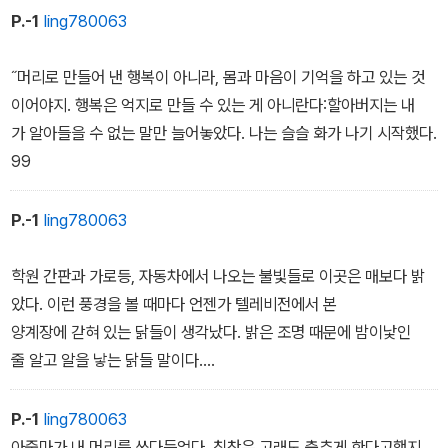
는 운명처럼 ‘시간 가게’를 만난다.
P.-1
ling780063
길을 물어볼 곳이 필요하던 윤아는 대수롭지 않게 시간 가게에 발을
˝머리로 만들어 낸 행복이 아니라, 몸과 마음이 기억을 하고 있는 것
들여놓는다. 중앙에 자리한 거대한 나무나 벽에 적힌 이상한 문자 등
이어야지. 행복은 억지로 만들 수 있는 게 아니란다:할아버지는 내
시각을 압도하는 그 기이한 공간 안엔 마치 윤아가 올 줄 알고 있었다
가 알아들을 수 없는 말만 늘어놓았다. 나는 슬슬 화가 나기 시작했다.
는 듯한 표정을 한 할아버지가 있었는데….
99
P.-1
ling780063
학원 간판과 가로등, 자동차에서 나오는 불빛들로 이곳은 매보다 밝
았다. 이런 풍경을 볼 때마다 언젠가 텔레비전에서 본
양계장에 갇혀 있는 닭들이 생각났다. 밝은 조명 때문에 밤이낯인
줄 알고 알을 낳는 닭들 말이다.
78
P.-1
ling780063
아줌마가 내 머리를 쓰다듬었다. 칭찬은 고래도 춤추게 한다고했지