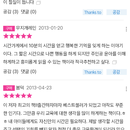
이 절실이 듭니다
편해지지만 한번 시작한 시간 거래의 유혹은 멈출 수가 없다. 하지만
공감 (
3
)
댓글 (0)
이사 오면서 헤어졌던 친구 다현이와 외할머니 등 소중한 사람들과의
만남은 불안한 행복을 유지하던 윤아를 뒤돌아보게 한다. 상대방이
무지개레인
2013-01-20
내보이는 따뜻한 감정에 진심으로 반응하지 못하고, 아빠와 공유했던
메뉴
비밀들도 잃어버린 자신을 보며 윤아는 기억을 잃는다는 것이 생각보
다 무서운 일이라는 것을 느낀다. 게다가 몰래 시간을 사는 것을 누군
시간가게에서 10분의 시간을 얻고 행복한 기억을 잊게 하는 이야기
가가 알아챈 것 같아 큰일이다. 매력 없는 아이, 아무것도 아닌 나 이
이다. 그 짧은 시간으로 나쁜 행동을 하게 되지만 주인공 윤아를 이해
윤아. 나는 누구인가? 행복했던 기억이라……. 갑자기 떠올리려니 막
하게하고 흥미롭게 읽을 수 있는 책이라 적극추천하고 싶다.
막했다. 그런 건 시험문제에 나오지 않기 때문에 생각해 본 적이 없었
공감 (
3
)
댓글 (0)
다._본문 중에서 누군가와 맺었던, 온전히 느꼈던 행복한 기억을 잃어
버리자 윤아는 자기 자신이 누구인지도 점점 기억이 나지 않는다. 그
봄덕
2013-04-23
메뉴
러나 역설적이게도 시간을 팔기 위해서 ‘행복’에 대해 의식적으로 떠
올리는 동안 처음으로 진짜 바라는 것이 생긴다. 교육열이 센 동네로
이 저자 최고의 책!!출간하자마자 베스트셀러가 되었고 아작도 꾸준
이사 오고 난 뒤 친구 관계에 대한 기대감도 버리고 스스로의 느낌이
한 인기다. 그만큼 우리 교육에 대한 생각을 많이 하게하는 책이다.ㅎ
나 의견 같은 건 애써 무시한 채 로봇처럼 일상을 수행하던 윤아에게
ㅎ 내 아이들에게도 자신만의 시간은 필요하다. 제발 생각할 시간을
큰 변화가 일어난 것이다. 행복, 기억, 시간 같은 것의 소중함을 느낀
주고 선택의 기회를 뺏지 말자.점점 더 좋은 교육환경이 되리라 믿으