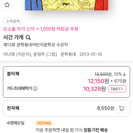
소득공제
은소홀 작가 신작 + 1,000원 적립금 추첨
시간 가게
제13회 문학동네어린이문학상 수상작
이나영
(지은이),
윤정주
(그림)
문학동네
2013-01-10
종이책
13,500
원,
10%
12,150
원
+ 670원
10,328
원
카드최대혜택가
더보기
전자책
8,550
원
수령예상일
양탄자배송
지금 주문하면 내일 밤 11시
잠들기전 배송