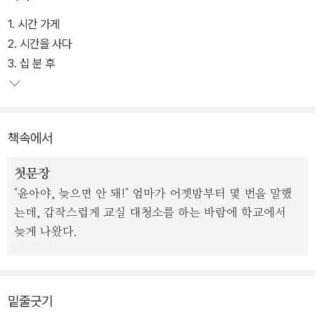
‘지금 쓸 수 있는 십 분’을 사기 위해서라면 과거의 행복한 기억쯤은
1. 시간 가게
팔 수 있다는 윤아의 생각은, 단 십 분만이라도 온전한 자신만의 시간
2. 시간을 사다
을 필요로 하는 아이들 심리의 반증이면서 동시에 ‘장밋빛 미래를 위
3. 십 분 후
해서라면 현재 삶의 기쁨은 희생시켜도 아깝지 않다’라는 어른들의
인식을 반영하고 있다.
책속에서
초등학교 5학년인 윤아는 엄마가 짜 놓은 계획표에 따라 하루 종일
학원을 다니고, 학습지를 풀고 인강을 듣는다. 전교 2등의 실력이지
첫문장
만 영어 학원 레벨 테스트를 잘 보기 위해 과외를 받고, 수학 학원을
"윤아야, 늦으면 안 돼!" 엄마가 어젯밤부터 몇 번을 말했
다니고 있는데도 또 수학 과외를 받아야 한다.
는데, 갑작스럽게 교실 대청소를 하는 바람에 학교에서
늦게 나왔다.
엄마는 먼저 세상을 뜬 아빠에게 떳떳하기 위해 윤아를 좋은 대학에
보내야 한다는 일념 하나로 밤낮없이 돈을 버느라 바쁘다. 매 순간이
벅차지만 윤아는 엄마를 기쁘게 하고 싶어 꾹 참으며 공부한다. 그러
던 어느 날, 제시간에 늦어서 평소와는 다른 길로 학원에 가게 된 윤아
밑줄긋기