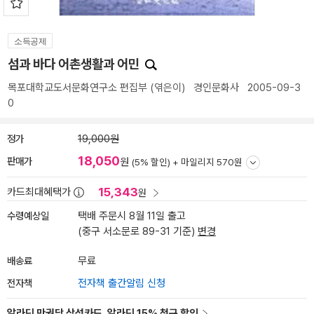
소득공제
섬과 바다 어촌생활과 어민
목포대학교도서문화연구소 편집부
(엮은이)
경인문화사
2005-09-3
0
정가
19,000원
18,050
판매가
원
(5% 할인) +
마일리지 570원
15,343
카드최대혜택가
원
수령예상일
택배 주문시 8월 11일 출고
(중구 서소문로 89-31 기준)
변경
배송료
무료
전자책
전자책 출간알림 신청
알라딘 만권당 삼성카드, 알라딘 15% 청구 할인