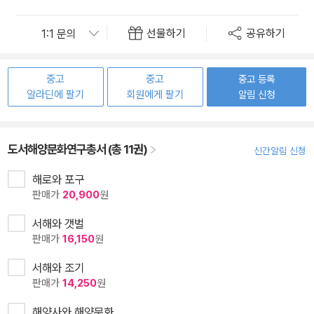
선물하기
공유하기
중고
중고
중고 등록
알라딘에 팔기
회원에게 팔기
알림 신청
도서해양문화연구총서 (총 11권)
신간알림 신청
해로와 포구
판매가
20,900
원
서해와 갯벌
판매가
16,150
원
서해와 조기
판매가
14,250
원
해양사와 해양문화