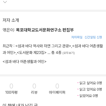
저자 소개
엮은이:
목포대학교도서문화연구소 편집부
저자파일
신간알림 신청
최근작 :
<섬과 바다 역사와 자연 그리고 관광>
,
<섬과 바다 어촌생활
과 어민>
,
<도서문화 제23집>
… 총 4종
(모두보기)
<섬과 바다 어촌생활과 어민>
읽고 싶어요 0명
0
0
0
읽고 있어요 0명
100자평
리뷰
마이페이퍼
읽었어요 0명
이 책에 내가 남긴 글