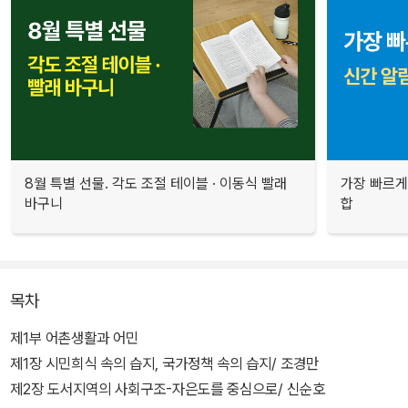
8월 특별 선물. 각도 조절 테이블 · 이동식 빨래
가장 빠르게
바구니
합
목차
제1부 어촌생활과 어민
제1장 시민희식 속의 습지, 국가정책 속의 습지/ 조경만
제2장 도서지역의 사회구조-자은도를 중심으로/ 신순호