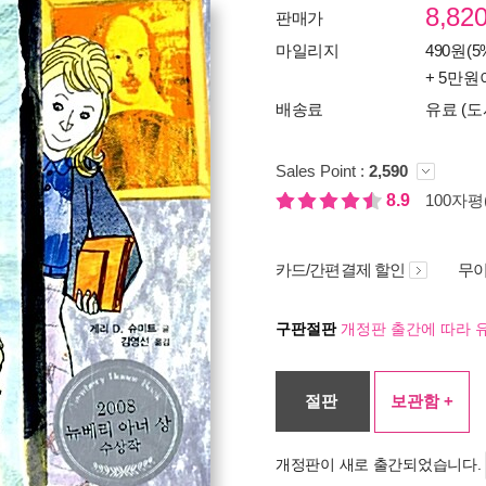
8,82
판매가
마일리지
490원(5
+ 5만원
배송료
유료 (도
Sales Point :
2,590
8.9
100자평(
카드/간편결제 할인
무이
구판절판
개정판 출간에 따라 
절판
보관함 +
개정판이 새로 출간되었습니다.