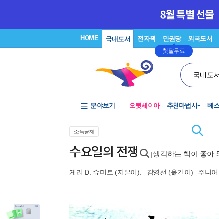
HOME
전자책
만권당
외국도서
국내도서
첫달무료
국내도
분야보기
오뒷세이아
추천마법사
베
소득공제
수요일의 전쟁
생각하는 책이 좋아 
|
게리 D. 슈미트
(지은이),
김영선
(옮긴이)
주니어