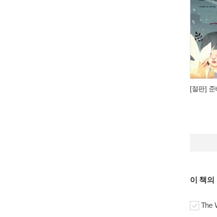
[절판] 
이 책의
The 