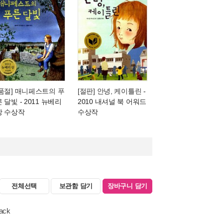
[품절] 매니페스트의 푸
[절판] 안녕, 케이틀린
-
른 달빛
- 2011 뉴베리
2010 내셔널 북 어워드
상 수상작
수상작
전체선택
보관함 담기
장바구니 담기
ack