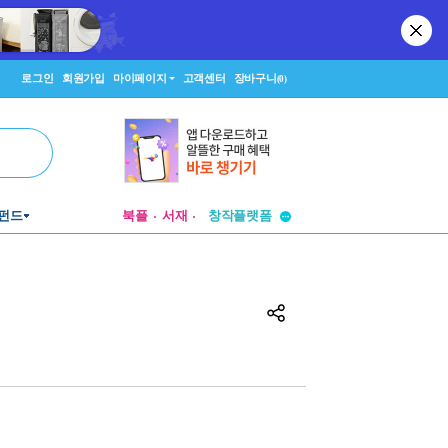
로그인
회원가입
마이페이지
고객센터
장바구니
(0)
투비컨티뉴드
펀드
북플
서재
창작플랫폼
투비컨티뉴드