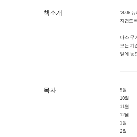
책소개
'200
지겹도록
다소 무
모든 기
앞에 놓인
목차
9월
10월
11월
12월
1월
2월