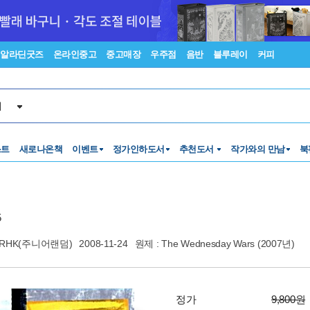
알라딘굿즈
온라인중고
중고매장
우주점
음반
블루레이
커피
서
스트
새로나온책
이벤트
정가인하도서
추천도서
작가와의 만남
북
5
RHK(주니어랜덤)
2008-11-24
원제 : The Wednesday Wars (2007년)
정가
9,800원