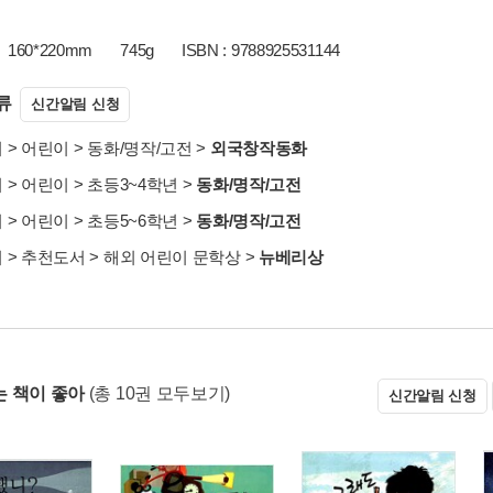
160*220mm
745g
ISBN : 9788925531144
류
신간알림 신청
서
>
어린이
>
동화/명작/고전
>
외국창작동화
서
>
어린이
>
초등3~4학년
>
동화/명작/고전
서
>
어린이
>
초등5~6학년
>
동화/명작/고전
서
>
추천도서
>
해외 어린이 문학상
>
뉴베리상
 책이 좋아
(총 10권 모두보기)
신간알림 신청