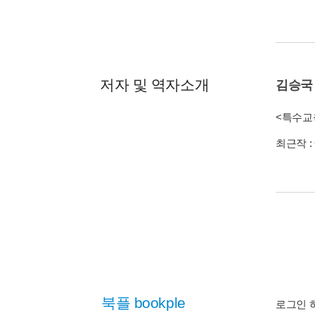
저자 및 역자소개
김승국
<특수교
최근작 :
북플 bookple
로그인 