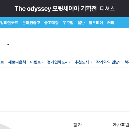
알라딘굿즈
온라인중고
중고매장
우주점
음반
블루레이
커피
서
스트
새로나온책
이벤트
정가인하도서
추천도서
작가와의 만남
북
정가
25,000