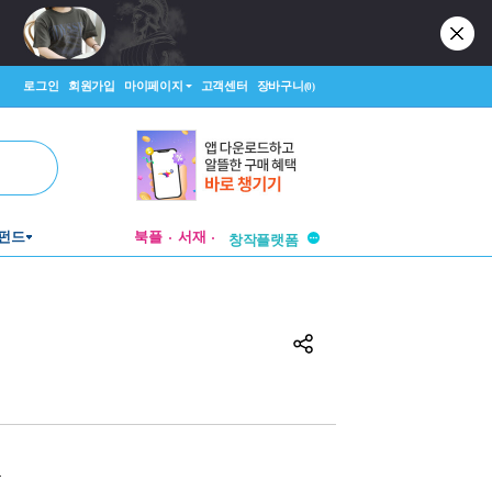
로그인
회원가입
마이페이지
고객센터
장바구니
(0)
투비컨티뉴드
펀드
북플
서재
창작플랫폼
투비컨티뉴드
원