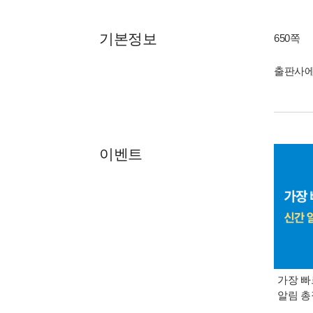
기본정보
650쪽
출판사에
이벤트
가장 빠
알림 