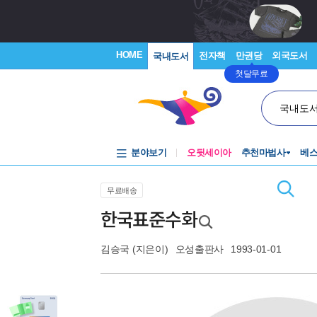
HOME
전자책
만권당
외국도서
국내도서
첫달무료
국내도
분야보기
오뒷세이아
추천마법사
베
무료배송
한국표준수화
김승국
(지은이)
오성출판사
1993-01-01