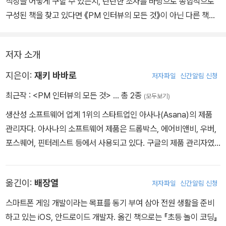
직장을 어떻게 구할 수 있는지, 탄탄한 조사를 바탕으로 종합적으로
경력을 굳건히 하기 위한 일종의 로드맵이 제시되어 있다.
구성된 책을 찾고 있다면 《PM 인터뷰의 모든 것》이 아닌 다른 책에
눈길조차 주지 마라. 꿈에 그리던 PM 자리에 안착할 수 있는 전체 프
로세스를 게일과 재키가 멋진 통찰력으로 풀어내고 있다. 구직 활동
저자 소개
에 이 책만큼 도움이 되는 리소스는 찾아보기 힘들다.
지은이:
재키 바바로
저자파일
신간알림 신청
최근작 :
<PM 인터뷰의 모든 것>
… 총 2종
(모두보기)
생산성 소프트웨어 업계 1위의 스타트업인 아사나(Asana)의 제품
관리자다. 아사나의 소프트웨어 제품은 드롭박스, 에어비앤비, 우버,
포스퀘어, 핀터레스트 등에서 사용되고 있다. 구글의 제품 관리자였
던 재키는 엘리트 프로그램인 APM(Associate Product Manage
r) 과정에 참가했고, 마이크로소프트에서는 프로그램 관리자로 일했
옮긴이:
배장열
저자파일
신간알림 신청
다. 재키는 코넬대학교에서 컴퓨터과학과 경제학을 전공했다.
스마트폰 게임 개발이라는 목표를 동기 부여 삼아 전원 생활을 준비
하고 있는 iOS, 안드로이드 개발자. 옮긴 책으로는 『초등 놀이 코딩』