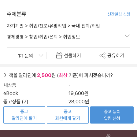
주제분류
신간알림 신청
자기계발
>
취업/진로/유망직업
>
국내 진학/취업
경제경영
>
창업/취업/은퇴
>
취업정보
선물하기
공유하기
이 책을 알라딘에
2,500
원 (
최상
기준)에 파시겠습니까?
새상품
-
eBook
19,600원
중고상품 (7)
28,000원
중고
중고
중고 등록
알라딘에 팔기
회원에게 팔기
알림 신청