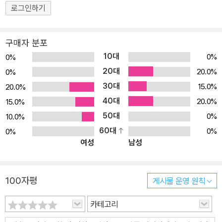
용해야 하는지, 뛰어난 PM들의 이력서와 자기소개서는 어떤 모습이
로그인하기
었는지, 최종적으로 PM 면접에는 어떻게 임해야 하는지, 면접장에서
쏟아질 추산 질문, 행동 질문, 사례 질문, 제품 질문, 코딩 질문에 어떻
구매자 분포
게 답해야 하고, 가장 중요한 ‘자기 홍보’를 어떻게 매력적으로 해야
10대
0%
0%
하는지 이 책에서 속속들이 안내하고 있다. 이 책의 대상 독자 ● PM
20대
20.0%
0%
으로 취직하려는 학생 ● PM으로 전직하고자 하는 엔지니어 또는 디
30대
15.0%
20.0%
자이너 ● 상위 10% 혹은 1%의 PM이 되고 싶은 현직 PM ● 리더
40대
의 마음으로 일하고 싶은 모든 IT업계 종사자
20.0%
15.0%
50대
0%
10.0%
60대
0%
0%
여성
남성
100자평
게시물 운영 원칙
카테고리