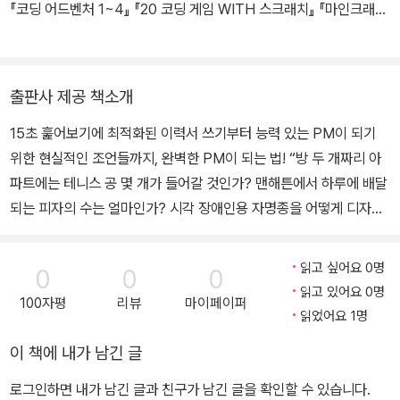
『코딩 어드벤처 1~4』 『20 코딩 게임 WITH 스크래치』 『마인크래프
트로 배우는 파이썬 프로그래밍』 들이 있다.
출판사 제공 책소개
15초 훑어보기에 최적화된 이력서 쓰기부터 능력 있는 PM이 되기
위한 현실적인 조언들까지, 완벽한 PM이 되는 법! “방 두 개짜리 아
파트에는 테니스 공 몇 개가 들어갈 것인가? 맨해튼에서 하루에 배달
되는 피자의 수는 얼마인가? 시각 장애인용 자명종을 어떻게 디자인
할 것인가? 가장 좋아하는 소프트웨어는 무엇이고, 그 이유는 무엇인
가? 인도에서 비디오 대여 서비스를 출시하려면 어떻게 해야 하는
읽고 싶어요 0명
0
0
0
가?” 이 책에서는 실제 면접에서 쏟아질 위와 같은 질문에 어떻게 답
읽고 있어요 0명
100자평
리뷰
마이페이퍼
해야 하는지 알려준다. 또한 어떻게 하면 스타트업이나 대기업에서
읽었어요 1명
제품 관리 역할에 안착할 수 있는지 깊이 있게 설명하며, 모호한 역할
이 책에 내가 남긴 글
인 PM(제품 관리자/프로그램 관리자)이 회사마다 어떻게 다른지, P
M이 되기 위해서는 어떤 경험을 쌓아야 하고, 기존 경험은 어떻게 적
로그인하면 내가 남긴 글과 친구가 남긴 글을 확인할 수 있습니다.