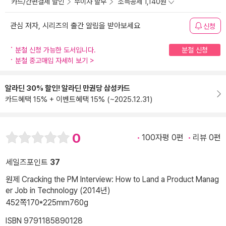
카드/간편결제 할인
무이자 할부
소득공제 1,140원
관심 저자, 시리즈의 출간 알림을 받아보세요
신청
분철 신청 가능한 도서입니다.
분철 신청
분철 중고매입 자세히 보기
>
알라딘 30% 할인! 알라딘 만권당 삼성카드
카드혜택 15% + 이벤트혜택 15% (~2025.12.31)
0
100자평 0편
리뷰 0편
세일즈포인트
37
원제 Cracking the PM Interview: How to Land a Product Manag
er Job in Technology (2014년)
452쪽
170*225mm
760g
ISBN 9791185890128