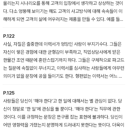
울리는지 시나리오를 통해 고객의 입장에서 생각하고 상상하는 것이
다. 다소 엉뚱해 보이기는 해도 고객의 사고방식에 대해 속속들이 이
해하게 되면 고객의 삶에 어우러지는 제품을 만들 수 있다. 예를 들어
보자. 샐리(Sally)가 오늘 컴퓨터를 켠 것은 플래시 플레이어를 업데
이트하려는 마음 때문이었을까? 아마 그렇지는 않을 것이다. 따라서
P.122
플래시 플레이어의 업데이트는 백그라운드에서 조용히 진행되어야
사실, 자질은 출중한데 이력서가 엉망인 사람이 부지기수다. 그들은
할지도 모른다.
자신이 쌓은 경험에 대한 균형감이 부족하고, 직업상담사에게 받은
한물간 조언 때문에 혼란스럽기까지 하다. 그들은 구체적으로 파고드
는 질문에 속절없이 무너지고, 이력서를 심사하는 사람들에게 아무런
의미가 없을 문장에 공을 들이기도 한다. 형편없는 이력서는 어느 직
업에나 달갑지 않겠지만, 제품 관리 역할에서는 더욱더 푸대접을 받
는다. 소통 능력이 매우 중요한 PM에게 이력서는 이 소통 능력을 입
P.125
증하는 대단히 명료한 방법이기 때문이다.
사람들은 당신이 ‘해야 한다’고 한 일에 대해서는 별 관심이 없다. 당
신이 정말로 ‘한 일’에 관심을 둘 뿐이다. ‘해야 한다’는 직무에 관한
것이다. 이를 규정하는 문장은 뜬구름 잡는 표현에 불과하다. 당신이
어떤 영향력을 가졌는지 분명하게 드러내지 못한다는 뜻이다. 더욱이