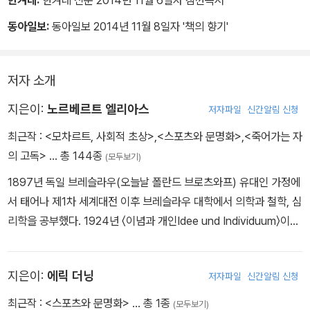
구조와 스포츠 성격을 띤 여가놀이의 발전 사이에서 볼 수 있는 상호
한겨레:
한겨레 신문 2014년 11월 6일자 잠깐독서
관계가 좋은 보기이다
동아일보:
동아일보 2014년 11월 8일자 '책의 향기'
｜본문 44쪽, ‘스포츠와 문명화에 대한 소고’ 중에서 ■
·여가 활동을 ‘긴장의 완화’ 또는 ‘노동 긴장으로부터의 회복’을 제공
저자 소개
하는 수단으로서 설명하려는 경향은, 긴장은 부정적인 어떤 것이라는
지은이:
노르베르트 엘리아스
저자파일
신간알림 신청
현대 사회학적 저술에서 아주 널리 퍼진 가정으로 나타난다. 긴장은
탐구해야 할 대상으로 인식되지 않고, 제거해야 할 어떤 것으로 인식
최근작 :
<모차르트, 사회적 초상>
,
<스포츠와 문명화>
,
<죽어가는 자
된다. 그래서 여가를 긴장을 제거하는 방법으로 접근하는 기능적인
의 고독>
… 총 144종
(모두보기)
연구는 잘못되기 쉽다. 특정한 사회학적 가정은 현실에 적합한 연구
1897년 독일 브레슬라우(오늘날 폴란드 브로츠와프) 유대인 가정에
를 방해한다. 다수 연구자가 제시한 기존의 평가는 (주로) 기능주의적
서 태어나 제1차 세계대전 이후 브레슬라우 대학에서 의학과 철학, 심
인 모습만을 취하고 있다. 만약 긴장이 단순히 사람들이 없애고자 하
리학을 공부했다. 1924년 〈이념과 개인Idee und Individuum〉이라
는 방해 요소라면, 왜 사람들은 여가 시간에 계속해서 긴장을 증가시
는 제목으로 철학박사 학위 논문을 발표했으나 지도 교수와의 마찰로
키는 무언가를 찾는가?
결국 사회학으로 돌아선다. 1925년 당시 사회과학과 철학의 중심지
｜본문 157쪽, ‘자유시간 스펙트럼 안에서 여가’ 중에서 ■
지은이:
에릭 더닝
저자파일
신간알림 신청
였던 하이델베르크 대학에서 사회학 공부를 시작했다. 1930년 헝가
리 태생의 사회학자 카를 만하임Karl Mannheim을 따라 프랑크푸르
최근작 :
<스포츠와 문명화>
… 총 1종
(모두보기)