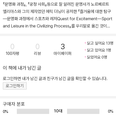
진행된 경기의 역사는 없었다는 것이 나타났다. 사실 훌리건 폭력의
의 사회Die Gesellschaft der Individuen》(1987) 등의 저서가 있
『문명화 과정』, 『궁정 사회』등으로 잘 알려진 문명사가 노르베르트
위원 국악방송 이사 ■ 주요 저서 『위험커뮤니케이션의 쟁점과 과제』
영향력은 제1차 세계대전 이전에 비교적 높게 존재하였고, 전쟁이 벌
으며, 《모차르트, 사회적 초상 _ 한 천재에 대한 사회학적 고찰》은 엘
엘리아스와 그의 제자였던 에릭 더닝이 공저한 『즐거움에 대한 탐구
(2017), 『위험커뮤니케이션의 이론과 실제』(2013, 문화체육관광부
어졌던 사이에는 떨어졌고, 1950년대 말까지는 비교적 낮은 상태로
리아스가 1990년 93세의 나이로 암스테르담 자택에서 숨을 거둔 이
―문명화 과정에서 스포츠와 레저Quest for Excitement―Sport
우수학술도서), 『위험커뮤니케이션: 미디어와 공론장』(2012), 『위험
남아 있는 U자형의 곡선을 따라간 경향을 나타냈다. 그런 다음 1960
후 그의 영어 저서들을 독일어로 번역하고 소개해온 사회학자 미하엘
and Leisure in the Civilizing Process』를 우리말로 옮긴 것이다.
거버넌스와 위험 커뮤니케이션』(2013), 『디지털미디어시대 리스크
년대 중반부터 매우 빠르게 증가하면서 프로 경기에서 ‘일상적’으로
슈뢰터Michael Schroter가 그의 사후 유고를 정리해서 엮은 책이
구체적 일상에 대한 미시 분석과 사회 변동 및 사회 과정에 대한 거시
현실과 진단』(2014), 『위험사회와 위험인식』(2014), 『위험보도와
함께하는 부속물의 형태가 되었다.
다.
분석을 통합해 냈던 엘리아스의 문명 이론이 ‘스포츠의 사회학’으로
매스커뮤니케이션』(2005, 한스 페터 페터스와 공저), 『디지털커뮤
｜본문 448쪽, ‘스포츠에서의 사회적 연대와 폭력성’ 중에서 ■
읽고 싶어요 13명
0
0
3
확장된, 문명론에 관한 또 한 권의 명저다. 여가와 즐거움이라는 스포
니케이션과 스포츠콘텐츠』(2001), 『미디어스포츠』(2004), 『스포
읽고 있어요 1명
100자평
리뷰
마이페이퍼
츠 탄생의 근본적 차원, 사회 문제로서의 스포츠의 기원, 성취 욕구와
츠와 문명화: 즐거움에 대한 탐구(번역)』(2014), 『굿 콘텐츠(Good
읽었어요 0명
·스포츠는 상호 의존 및 협력의 형태 혹은 ‘우리 집단’과 ‘그들 집단’의
스포츠의 사회적 의미, 스포츠와 폭력, 나아가 축구 훌리거니즘까지
Content)』(2023), 『미디어비즈니스 시장과 생태계』(2010), 『미디
형태로 내부적으로 미묘하게 얽혀 있는 갈등의 전모를 잘 드러낼 수
이 책에 내가 남긴 글
스포츠와 인간 문명과의 관계가 엘리아스의 사회학적 맥락 안에서 재
어 2.0과 콘텐츠 생태계 패러다임』(2008, 문화체육관광부 우수학술
있는 테마다. 예를 들어, 스포츠는 고통스러운 감정과 즐거운 감정을
해석 된다. 스포츠와 엘리아스의 문명 이론 ―‘결합태’와 스포츠 사회
도서) 등 30 여종의 기타 저서와 번역서가 있다.
로그인하면 내가 남긴 글과 친구가 남긴 글을 확인할 수 있습니다.
동시에 자극하듯, 여러 행위들의 ‘합리적이지만 불합리한’ 복잡성과
학 엘리아스가 『문명화 과정』 등을 비롯해 자신의 여러 저서에서 추
로그인하기
가변성을 혼재시켜 담아낸다.
구했던 것은, 구체적이고 상세한 실증 연구를 통해 장기적인 사회 변
｜본문 550쪽, ‘옮긴이의 글’ 중에서 ■
동 이론을 수립하는 것이었다. 그에게 사회란 상호 결합 욕구 때문에
구매자 분포
인간이 서로 형성해 온 상호 의존적인 고리로서, 끊임없는 변화의 흐
·실제로 오늘날 스포츠는 세계 모든 국가의 여가 활동, 미디어 활동에
10대
0%
0%
름 속에 놓여 있다. 이때 인간 역시 고립된 개인이 아니라, 수많은 상