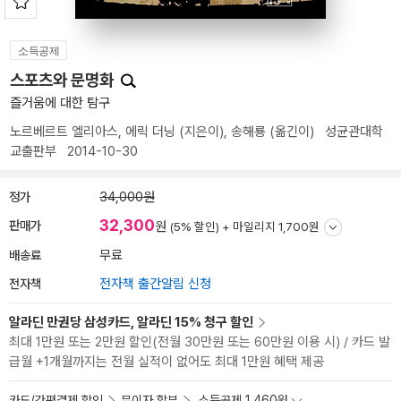
소득공제
스포츠와 문명화
즐거움에 대한 탐구
노르베르트 엘리아스
,
에릭 더닝
(지은이),
송해룡
(옮긴이)
성균관대학
교출판부
2014-10-30
정가
34,000원
32,300
판매가
원
(5% 할인) +
마일리지 1,700원
배송료
무료
전자책
전자책 출간알림 신청
알라딘 만권당 삼성카드, 알라딘 15% 청구 할인
최대 1만원 또는 2만원 할인(전월 30만원 또는 60만원 이용 시) / 카드 발
급월 +1개월까지는 전월 실적이 없어도 최대 1만원 혜택 제공
카드/간편결제 할인
무이자 할부
소득공제 1,460원