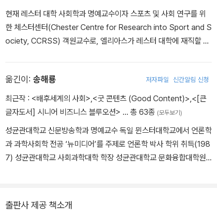
·사실 스포츠는 인간이 계획 없이 만들어 낸 가장 훌륭한 사회적 발명
트 대학으로 가서 그의 조교로 활동했다. 1933년 나치가 집권하고 만
품 중 하나이다. 스포츠는 사람들에게 신체적인 노력과 기술이 수반
현재 레스터 대학 사회학과 명예교수이자 스포츠 및 사회 연구를 위
하임의 사회학 연구소가 문을 닫자 엘리아스의 교수 자격 청구 논문
되는 투쟁의 즐거움과 흥미를 제공하고 동시에 적어도 어떤 사람이
한 체스터센터(Chester Centre for Research into Sport and S
인 〈궁정 사람Der hofische Mensch〉도 결국 심사가 중단되었다.
그 과정에서 심각하게 다치는 것을 통제한다. (…) 문명화 과정에서
ociety, CCRSS) 객원교수로, 엘리아스가 레스터 대학에 재직할 당
이 논문은 1969년 《궁정 사회Die hofische Gesellschaft》로 출
사회와 부딪히는 중대한 문제 가운데 하나는 새롭게 즐거움과 통제
시 석사과정에 있으면서 그와 공동 연구를 진행하기 시작했다. 스포
간되어 그의 대표 저작이 된다. 1933년 유대인 탄압을 피해 파리로
사이에서 균형을 찾는 것이었다. 이것은 지금도 그렇다. 더 큰 안전성
츠와 레저의 사회학, 폭력과 문명화, 축구 훌리거니즘을 비롯한 스포
도피하고 1935년 영국으로 망명한다. 1939년 필생의 역작이 되는
옮긴이:
송해룡
저자파일
신간알림 신청
그리고 안정성과의 관계 속에서 사람들은 인간 행동의 통제와 의식
츠 연계 폭력 등 스포츠 사회학 이론 분야에서 많은 연구 결과를 남겼
《문명화 과정Uber den Prozeß der Zivilisation》을 출간하지만,
형성에 따른 반응을 규율하고, 점진적으로 강화하며, 삶의 모든 영역
다.
최근작 :
<배후세계의 사회>
,
<굿 콘텐츠 (Good Content)>
,
<[큰
그다음 해에 독일이 영국을 침공하면서 독일인이었다는 이유로 여덟
을 더욱 정교하게 규제하는 규율을 보장하였다. 그러나 이것은 더 단
글자도서] 시니어 비즈니스 블루오션>
… 총 63종
달 동안 수용소 생활을 경험한다. 《문명화 과정》은 1969년 재출간되
(모두보기)
순하고 자발적인 행동 형태와 연계된 적절한 즐거움이 적어지도록 하
며 본격적으로 주목받기 시작했고, 엘리아스를 현대 사회학계의 거장
성균관대학교 신문방송학과 명예교수 독일 뮌스터대학교에서 언론학
는 결과를 가져왔다. 스포츠는 이 문제를 해결하는 방법 중의 하나였
으로 우뚝 서게 만들었다. 1954년 레스터 대학의 전임강사가 되고 1
과 과학사회학 전공 ‘뉴미디어’를 주제로 언론학 박사 학위 취득(198
다.
962년 정년퇴임할 때까지 사회학과에서 학생들을 가르쳤다. 1977
7) 성균관대학교 사회과학대학 학장 성균관대학교 문화융합대학원
｜본문 315~316쪽, ‘스포츠와 폭력에 관한 에세이’ 중에서 ■
년 철학 및 예술 등의 분야에서 뛰어난 업적을 남긴 이들에게 주는 아
원장 독일 쾰른 스포츠대학교 교환교수 율리히 헬름홀츠 연구소 초빙
도르노 상과 사회학 및 사회과학 부문의 권위 있는 상인 아말피 상을
교수 한국방송학회 회장 역임 유네스코(UNESCO) 정보커뮤니케이
·축구 훌리건 폭력은 1960년대 영국에서 처음으로 ‘사회적 문제’로
1987년 최초로 수상했다. 위에 언급된 대표작 외에도 《죽어가는 자
션 분과 위원 국무총리 직속 국민안전안심위원회 위원 2002년 한·일
대두되었다. 하지만 조사 결과, 실제적으로 무질서가 동반되지 않고
출판사 제공 책소개
의 고독Uber die Einsamkeit der Sterbenden》(1982) 《개인들
FIFA 월드컵 조직위원회 위원 2018년 평창 동계올림픽 조직위원회