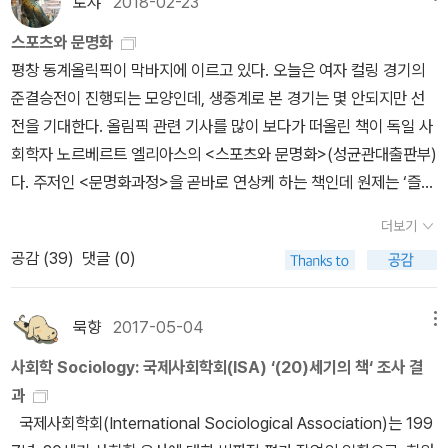
로쟈
2018-02-23
엘리아스의 스포츠 사회학을 바탕으로, 그는 폭력과 문명과의 관계를
스포츠와 문명화
스포츠를 통해 분석한 결과들을 생산해 왔다. 특히 스포츠와 사회 구
평창 동계올릭픽이 막바지에 이르고 있다. 오늘은 여자 컬링 경기의
조(사회 연대 방식), 스포츠와 젠더, 스포츠와 욕구 등 스포츠에 대한
준결승전이 진행되는 모양인데, 생중계로 본 경기는 몇 안되지만 선
사회학적 접근 방식을 다각화시켰다. 특히 ‘축구 훌리거니즘’을 정리
전을 기대한다. 올림픽 관련 기사를 많이 보다가 떠올린 책이 독일 사
해 놓은 마지막 장은 비교적 최근의 연구를 취합해 엮은 것으로, 심각
회학자 노르베르트 엘리아스의 <스포츠와 문명화>(성균관대출판부)
한 사회 문제로 대두되어 “글로벌 이슈”로까지 부상한 훌리건의 실체
다. 주저인 <문명화과정>을 곧바로 연상케 하는 책인데 원제는 ‘즐거
에 대해 다양한 실증 자료들을 통해 분석함으로써, 이론과 현실적인
움에 대한 탐구‘다.˝<문명화 과정>, <궁정 사회> 등으로 잘 알려진
의제가 결합해 대안을 촉구하는 시의적인 논설로도 읽힌다.
더보기
문명사가 노르베르트 엘리아스와 그의 제자였던 에릭 더닝이 공저한
공감 (
39
)
댓글 (0)
<즐거움에 대한 탐구―문명화 과정에서 스포츠와 레저Quest for E
xcitement―Sport and Leisure in the Civilizing Process>를
우리말로 옮긴 것이다.구체적 일상에 대한 미시 분석과 사회 변동 및
묵향
2017-05-04
메뉴
사회 과정에 대한 거시 분석을 통합해 냈던 엘리아스의 문명 이론이
사회학 Sociology: 국제사회학회(ISA) ‘(20)세기의 책‘ 조사 결
‘스포츠의 사회학’으로 확장된, 문명론에 관한 또 한 권의 명저다. 여
과
가와 즐거움이라는 스포츠 탄생의 근본적 차원, 사회 문제로서의 스
국제사회학회(International Sociological Association)는 199
포츠의 기원, 성취 욕구와 스포츠의 사회적 의미, 스포츠와 폭력, 나아