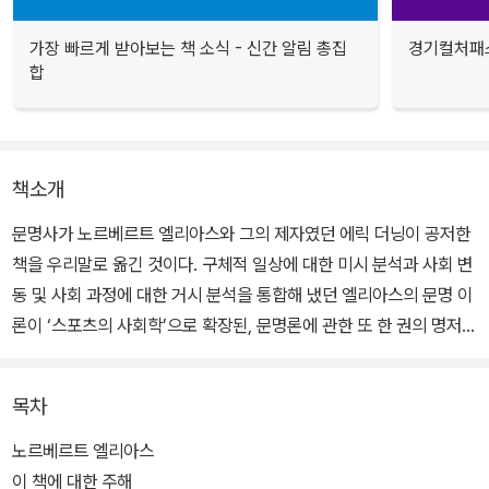
가장 빠르게 받아보는 책 소식 - 신간 알림 총집
경기컬처패스
합
책소개
문명사가 노르베르트 엘리아스와 그의 제자였던 에릭 더닝이 공저한
책을 우리말로 옮긴 것이다. 구체적 일상에 대한 미시 분석과 사회 변
동 및 사회 과정에 대한 거시 분석을 통합해 냈던 엘리아스의 문명 이
론이 ‘스포츠의 사회학’으로 확장된, 문명론에 관한 또 한 권의 명저
다. 여가와 즐거움이라는 스포츠 탄생의 근본적 차원, 사회 문제로서
의 스포츠의 기원, 성취 욕구와 스포츠의 사회적 의미, 스포츠와 폭력,
목차
나아가 축구 훌리거니즘까지 스포츠와 인간 문명과의 관계가 엘리아
스의 사회학적 맥락 안에서 재해석 된다.
노르베르트 엘리아스
이 책에 대한 주해