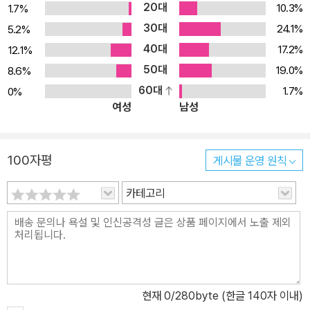
서 포기할 수 없는 소재가 되고 있다. 이미 축구는 과학을 제외하고 봤
20대
10.3%
1.7%
호 의존 관계를 통해 서로 얽혀 있는 사회 속의 개인으로 설정된다. 이
을 때, 거의 세계 유일의 ‘공통 언어’에 육박해 있다. 올림픽이나 월드
30대
24.1%
5.2%
것이 유명한 그의 ‘결합태 이론figuration theory’의 배경이다. 환언
컵의 전 지구적 의미 차원을 의심하는 사람은 드물 것이다. 이는 스포
40대
하자면, 결합태란 사회의 구성원인 개인들이 자신의 행위를 통해 형
17.2%
12.1%
츠의 사회학적, 언론학적 연구의 토대를 마련할 수 있는 훌륭한 토대
성하는 상호 관계의 그물로서, 여러 차원에서 다양한 방법으로 서로
50대
19.0%
8.6%
이자 기회라 할 수 있다. 스포츠의 경제학, 스포츠의 상업화, 스포츠에
결합되는, 상호 의존적인 사람들의 연결성을 의미한다. 엘리아스와
60대
1.7%
0%
서 국가의 역할, 정치와 스포츠, 스포츠의 행정, 자본주의와 사회주의
여성
남성
에릭 더닝은 이러한 결합태 개념의 맥락 하에서, 스포츠를 사회학의
사회에서 스포츠 기관의 통제, 매스미디어와 스포츠, 스포츠와 교육,
영역으로 진입시킨 선구자들이었다. 그들의 공동 연구가 시작되기 전
스포츠와 계급, 스포츠와 젠더, 스포츠의 윤리, 스포츠와 폭력 등 많은
인 1960년대까지 스포츠에 대한 사회학적 접근은 좀처럼 잘 알려져
영역이 현대 사회학의 연구 대상이다.
100자평
게시물 운영 원칙
있지 않았고, 알려져 있다 하더라도 당시로서는 아주 편협했던 스포
｜본문 550~551쪽, ‘옮긴이의 글’ 중에서 ■
츠의 관점을 겨우 조금 넓히는 데 그치고 있었다. 사실 스포츠란 상호
카테고리
의존 및 협력의 형태 혹은 ‘우리 집단’과 ‘그들 집단’의 형태로, 내부적
으로 미묘하게 얽혀 있는 갈등의 전모를 잘 드러낼 수 있는 ‘사회학적
테마’다. 이른바 경쟁과 협력, 갈등과 조화와 같은 사회적 관계의 속성
에 관한 ‘자연적 실험실’인 셈이다. 엘리아스도 이 책의 여러 곳에서
“사회에 대한 연구가 없는 스포츠 연구는 맥락이 없는 연구”임을 분
현재
0
/280byte (한글 140자 이내)
명히 밝히고 있다. 역사, 문명, 젠더, 권력, 폭력, 욕구 그리고 스포츠