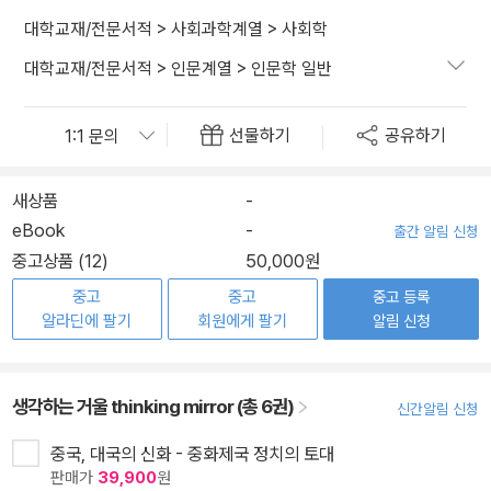
대학교재/전문서적
>
사회과학계열
>
사회학
대학교재/전문서적
>
인문계열
>
인문학 일반
선물하기
공유하기
새상품
-
eBook
-
출간 알림 신청
중고상품 (12)
50,000원
중고
중고
중고 등록
알라딘에 팔기
회원에게 팔기
알림 신청
생각하는 거울 thinking mirror (총 6권)
신간알림 신청
중국, 대국의 신화 - 중화제국 정치의 토대
판매가
39,900
원