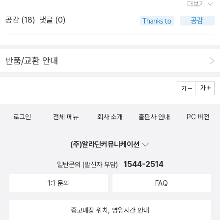
며(푸코의 『감시와 처벌』이 17표로 16위), 50위부터는 벌써 6표 정
더보기
품이 재미있을 것 같아 첫 머리에 올렸다. 한국에는 처음 소개되는 작
도여서 순위에 과한 무게를 둘 필요는 없을 것 같다(위 링크를 타고
공감 (
18
)
댓글 (0)
가고 일본의 전후 신세대 작가중에서도 돋보이는 작가라고. <술꾼>
들어가면, 표를 한 표라도 받은 978권 전체의 목록이 있고, 성별에
은 홍콩작가 류이창의 작품이다. 중국도 아닌 타이완도 아닌 홍콩이
따라, 연령대에 따라 어떤 저자들에 투표하였는지도 따로 나온다).1.
라니. 홍콩의 우산시위가 촉발되는 가운데 나온 의미있는 세계문학.
막스 베버, 『경제와 사회』(워낙 방대한 책이어서, 두 번역본의 번역된
반품/교환 안내
아쿠타가와 류노스케의 <라쇼몬>이 민음사판으로 나왔다. 유명한 작
부분이 다르다. 1997년 문학과지성사 본은 Winckelmann이 편집
품임에도 불구하고 의외로 판본이 많지 않았던 작품이다. 오
한 5판 앞부분을 번역한 것이고, 2009년 나남출판사 본은 Momms
노 후유미의 '십이국기' 시리즈 중 첫 책 <달의 그림자 그림자의 바다
en이 편집한 1부 제22-1권 '공동체들'을 번역한 것이다. 아래는 4위
>가 나왔다. 20여년이 지난 지금에도 일본 판타지 문학의 정상을 고
인 『프로테스탄티즘의 윤리와 자본주의 정신』을 제외한 막스 베버 저
로그인
전체 메뉴
회사 소개
출판사 안내
PC 버전
수하고 있는 작품이라고 한다. <세 평의 행복, 연꽃 빌라>는 소설은
작, 해설서들이다.) 2. 찰스 라이트 밀즈(왜인지 보통 C. 라이트 밀즈
'주인공 교코가 마흔다섯이라는 나이에 안락한 집과 빵빵한 직장을
라고 쓰는...), 『사회학적 상상력』3. 로버트 킹 머튼, 『Social Theor
(주)알라딘커뮤니케이션
떠나 다 쓰러져 가는 빌라에서 새로운 삶을 시작하는 과정'을 그린 무
y and Social Structure』(1997년 노벨경제학상을 수상한 Rober
레 요코의 소설이다. <노조키메>는 북로드에서 나온 '스코리콜렉터'
1544-2514
일반문의 (발신자 부담)
t Cox Merton은 그 아들이다. 아직 국역되지 않았다. 아래 『On Th
시리즈 중 하나인데, 일본 민속학을 바탕으로 장르소설을 쓰는 미쓰
eoretical Sociology』3~5장에 1부가 실려 있다.) 4. 막스 베
1:1 문의
FAQ
다 신조의 작품이다. 퍼트리샤 하이스미스의 <리플리> 5권
버, 『프로테스탄티즘의 윤리와 자본주의 정신』(번역본이 여러 권 있
심연의 리플리편이 나왔다. 완간됐으니 리플리 팬들은 맘놓고 소장해
으나, 단연 2010년에 나온 김덕영 교수님 번역으로 읽어야 한다. 다
중고매장 위치, 영업시간 안내
도 되겠다. 존 그린의 소설이 갑자기 유명세를 타서 다른 작품도 번역