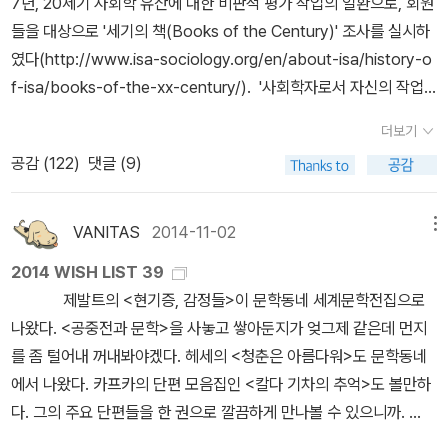
7년, 20세기 사회학 유산에 대한 비판적 평가 작업의 일환으로, 회원
가 축구 훌리거니즘까지 스포츠와 인간 문명과의 관계가 엘리아스의
들을 대상으로 '세기의 책(Books of the Century)' 조사를 실시하
사회학적 맥락 안에서 재해석 된다.˝다행히 책은 눈에 보이는 곳에 꽂
였다(http://www.isa-sociology.org/en/about-isa/history-o
혀 있다. 귀가하게 되면 올림픽 개최 기념(?)으로 몇 페이지라도 읽어
f-isa/books-of-the-xx-century/). '사회학자로서 자신의 작업
봐야겠다...
에 가장 큰 영향을 끼친 책 다섯 권을 뽑아 달라.'는 질문에 대하여 회
더보기
원 2,785명 중 455명이 답하였고, 막스 베버의 미완성 유작 『경제
공감 (
122
)
댓글 (9)
와 사회』가 전체 표 중 20.9%를 얻어 1위를 차지하였다. 그러나 그
중 일부를 국역한 박성환 교수 논문에 따르면, 『경제와 사회』는 편집
자와 판본에 따라 수록된 글과 배열순서 등이 너무 달라 1위를 차지한
VANITAS
2014-11-02
메뉴
책은 엄밀히 말하면 영역본인 『Economy and Society』이고, 독일
2014 WISH LIST 39
어 원본인 『Wirtschaft und Gesellschaft』라고 보기는 어렵다고
제발트의 <현기증, 감정들>이 문학동네 세계문학전집으로
한다[독일어 원본도 편집자-Marianne Weber(부인), Johannes
나왔다. <공중전과 문학>을 사놓고 쌓아둔지가 엊그제 같은데 먼지
Winckelmann, Wolfgang J. Mommsen 등-에 따라 천차만별이
를 좀 털어내 꺼내봐야겠다. 헤세의 <청춘은 아름다워>도 문학동네
다]. 국내에도 부분적으로 발췌, 번역된 두 권이 있기는 하나, 독일이
에서 나왔다. 카프카의 단편 모음집인 <칼다 기차의 추억>도 볼만하
나 영어권에서도 사정이 특별히 더 낫지는 않은 것 같다. 아래에 30
다. 그의 주요 단편들을 한 권으로 깔끔하게 만나볼 수 있으니까.
위에 든 책들을 정리하였다. 그러나 1위가 95표이고, 10위가 25표이
창비 세계문학 새 책중 쿠라하시 유미코의 <성소녀>라는 작