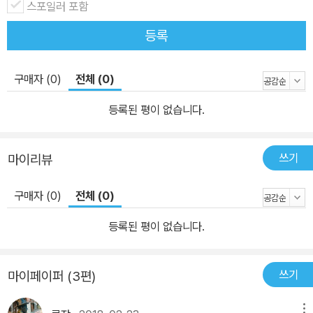
스포일러 포함
―거시적 관점과 미시적 테마들이 이룩한 총체의 사회학 일찍이 엘리
아스는 『문명화 과정』에서 사회 변동과 인성 구조의 변화를 연결함으
등록
로써 사회학 이론에 부과되었던 시대적 과제인 미시적 관점과 거시적
관점의 통합을 이루어 냈었다. 그렇게 인간의 구체적인 일상과 그의
구매자 (0)
전체 (0)
단면들은 시대와의 조응(결합) 속에 역사적인 맥락을 획득할 수 있었
다. 예를 들면, 이 책에서 스포츠라는 “사회학적 발명품”(315쪽)이
등록된 평이 없습니다.
그 기원을 찾아 ‘여가놀이’의 일상(예를 들어, 여우사냥 등)을 추적해
들어가고, 이 여가놀이의 발전 과정을 탐색하는 와중에 당시 영국 사
쓰기
마이리뷰
회의 권력 구조 관계 양상이 해부되면서, 당대의 사회상과 시대상이
분석되는 방식이다. 이 책의 원제가 ‘즐거움의 탐구’인 것도 스포츠에
구매자 (0)
전체 (0)
관한 이 모든 사회학적 분석의 총체가 추상적으로 정리된 결과에 다
름 아닐 것이다. 같은 방식으로 ‘스포츠와 폭력성’의 관계가 밝혀지는
등록된 평이 없습니다.
과정에서 산업화, 계급의식, 전쟁 등 시대적이고 구조적인 테마들이
미시적 분석의 열쇠들로 제공되고, 또한 실증적으로 구체적인 자료들
쓰기
마이페이퍼 (3편)
이 그 객관성을 보증해 내고 있다. 9장부터 12장까지는 주로 현대 스
포츠와 폭력성(훌리거니즘) 문제에 주안한 에릭 더닝만의 저술이다.
메뉴