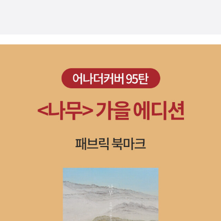
른 것들은 방대한 각주를 아예 번역하지 않았거나, 번역이 부정확하
이 됐다. 영미권에서는 원래 유명한 작가다. 이번에 나온 것은 <이름
고, 국어 문장도 좋지 않다. 그래서 따로 언급하지 아니한다.) 5. 피터
을 말해줘>라는 작품. 역시나 풋풋한 성장소설. <상심증후군>은 미
버거, 토마스 루크만, 『실재의 사회적 구성』(2014년에 국역본이 나
국작가 제스 로덴버그의 작품이다. 이것도 내용을 보아하니 사랑에
왔다.)6. 피에르 부르디외, 『구별짓기』 7. 노르베르트 엘리아스, 『문
관한 성장소설인듯. 기타 영미권 소설들로는 링컨라임 시리즈인
명화과정』8. 위르겐 하버마스, 『의사소통행위이론』 9. 탈콧 파슨
제프리 디버의 <킬 룸>과 이디스 워튼의 <그 지방의 관습> 그리고
즈, 『The Structure of Social Action』(위 책은 아직 번역되지 않
을유세계문학으로 나온 데이비스 허버트 로렌스의 <사랑에 빠진 여
았고, 『사회의 유형』(이종수 역, 홍성사, 1978) 등 그의 다른 책들이
인들>이 눈에 띈다. <사라진 헤밍웨이를 찾아서>는 다이앤 길버트
몇 권 번역되었다가 모두 절판되었다. 파슨즈는 막스 베버의 『프로테
메드슨의 작품인데 다른 제목의 책을 다시 다듬어 개정한 것. <옥토
스탄티즘의 윤리와 자본주의 정신』의 영역자이기도 하다. 베버는 사
버 리스트> 또한 <킬 룸>의 작가 제프리 디버의 소설. 미국작가 아일
실 1904년부터 1905년 사이에 위 글을 『사회과학과 사회정책 연지
랜드 스톤의 <너에게 닿는 거리 17년>은 영화화와 15개국 판권수출
Arciv für Sozialwissenschaft und Sozialpolitik』 20권과 21권
을 마친 기대작. <팡토마스>는 팡토마스 시리즈는 피에르
에 나누어 실었다가, 1920년에 『종교사회학 논문집』 제1권에 이를
수베스트르와 마르셀 알랭이 1911년 2월부터 1913년 9월까지 공동
다시 수정, 증보해 실었다. 그런데 두 원고는 주제가 상이하다고 한다.
작업으로 매달 한 권씩 탄생한 총 32권의 연작소설이라고 한다. 그렇
이후의 학자들은 첫 번째 원문을 찾아보지 않은 탓에, 두 번째 원문이
다면 32권이 모두 출간되느냐? 그건 아닐것 같다. 일단 2권까지 출간
첫 번째 원문인 양 잘못 믿어왔다고 한다. 파슨즈가 번역한 것도 후자
된 후 2년반 정도만에 3권이 나왔으니. 책날개에는 5권까지는 예정
이다.)10. 어빙 고프먼, 『자아연출의 사회학』(2016년에 국역본이 나
되어 있던데 어떻게 될지 모를일이다. 여튼 프랑스 대중문학에서 꽤