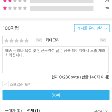
0%
존재의 삶으로 전쟁을 들여다보았기 때문이다. 전쟁이 평범한 사람들
0%
의 인간성을 어떻게 말살하는지, 또 그런 상황에서도 인간의 고귀함
은 어떻게 지켜지는지는 자극적인 수치나 누가, 왜, 어디에서라는 정
보가 아니라, 개개의 사연으로 접근할 때 비로소 진실하게 드러난다.
100자평
게시물 운영 원칙
어느 날은 백 명이었고, 어느 날은 백오십 명이라 했습니다. 어느 날은
카테고리
공원에서 폭발이 일어났다고 했고, 또 어느 날은 예배당 건물에 포탄
이 떨어졌다고 했습니다. 그러나 뉴스에서는 거기까지만 말해 줄 뿐,
죽거나 다치게 된 이들이 간직한 이야기들에 대해서는 입을 다물었습
니다. -본문 69쪽 축구 선수를 꿈꾸는 알라위, 구두닦이로 작은 집을
마련하는 것이 꿈인 핫싼, 택시를 몰며 연인 가디르와의 신혼을 꿈꾸
는 하이달, 초등학교에서 아이들을 가르치는 파라, 타고난 손재주로
현재
0
/280byte (한글 140자 이내)
자동차를 만드는 기술자가 되고 싶다는 모하메드, 자식, 손자들과 한
스포일러 포함
집에 모여 사는 것이 생의 마지막 꿈인 나이 아흔의 무스타파, 아이들
등록
을 돌보며 살고 싶다는 도하와 마을에서 공부방을 운영하는 그녀의
아버지 살람……. 이들은 가난하지만 누군가를 사랑하고 소박한 꿈을
구매자 (0)
전체 (1)
키우며 ‘우리’와 다르지 않은 삶을 사는 평범한 사람들이었다. 그렇기