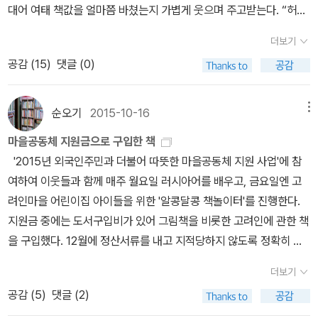
대어 여태 책값을 얼마쯤 바쳤는지 가볍게 웃으며 주고받는다. “허허,
꿈은 있었다. 하지만 전쟁은 모두 이를 짓밟았다. 십년이 지나고 아이
도 합니다. 4. 그림책을 읽고 독서모임을 하는 것을 별로 생각해본
은글바치’가 사라진 자리에는 ‘귀염둥이(주례사비평)’ 같은 ‘서울글바
쏴 죽음을 택했다. 그리고 하이달과 스미스 역시 같은 꿈을 꾸던 젊은
어느덧 서울 강남에 조고만 한 채를 샀네.” “서울 강서에 한 채 샀어도
들을 어른이 되고 다시 살아간다. 살람아저씨는 전쟁이 지나고 가장
적이 없는데, 왠지 그림책이라니까 참여하는데 부담이 적을 것 같아
치’만 도사린다. 까칠까칠 ‘온목소리’를 낼 줄 아는 터전이어야 글빛이
이였으나, 서로 죽이고 또 죽임을 당했다. 아무것도 바뀌지 않았
더보기
잘 했지.” 책벌레는 하루하루 값을 늘린다. 처음에는 “시골 멧밭 한
무서운 건 폭격의 잿더미가 아니라 사람들 마음에 뿌려진 전쟁의 씨
서 좋겠다는 생각도 드네요. 저도 사실 제라진 갤러리에 방문해 그림
살아나고 온나라가 제빛을 찾을 텐데.ㅍㄹㄴ글 : 숲노래·파란놀(최종
어. 달라진 거라곤 이 나라 독재자 자리를 저 나라 군인들이 대신하고
공감 (
15
)
댓글 (0)
뙈기”만큼 돈을 들여서 책을 사읽었다면, 어느새 “시골논 한 마지
앗이라고 말했다. 맞다. 전쟁은 전쟁을 낳는다. 정의로운 전쟁. 난 있
책미술관 시민모임이라는 곳이 있다는 것을 알기 전까지만 해도 그림
규). 낱말책을 쓴다. 《풀꽃나무 들숲노래 동시 따라쓰기》, 《새로 쓰는
있다는 것뿐.독재자 밑에 붙어 있던 이들이 보이지 않는 대신,저 나라
기”만큼 돈을 들여서 책을 사읽고, 이윽고 광주나 대전 즈음으로 깃들
을 수 있다고 생각했다. 하지만, 그렇지 않았다. 전쟁의 무서움 그보다
책 독서모임이라는 것은 한번도 생각해 본 적이 없었는데요, 제라진
말밑 꾸러미 사전》, 《미래세대를 위한 우리말과 문해력》, 《들꽃내음
군인들 밑으로 들어간 자들이 활개를 치고 다녔습니다.물과 전기는
고, 바야흐로 안산이나 구리 즈음 깃들더니, 인천이나 부천이나 의정
더 무서운 것은 '그러거나 말거나!' '그럴 만하니 그러는 거겠지.'하는
갤러리에 계신 분의 말씀을 들으면 들을수록 정말 괜찮은 모임이라는
순오기
2015-10-16
메뉴
따라 걷다가 작은책집을 보았습니다》, 《우리말꽃》, 《쉬운 말이 평
그 전보다 더 모자랐고,사람들은 그 전보다 더 많은 감시를 받아야 했
부로 다가가고, 마침내(?) 서울로 들어서면 어쩐지 ‘어깨뿌듯’ 같으
생각이었다. 나부터 그렇게 생각해온 것은 아닌지 돌아본다. 평화, 평
생각이 들었습니다. 말씀하신 대로 일단 그림책이면 큰 부담이 되지
화》, 《곁말》, 《책숲마실》, 《우리말 수수께끼 동시》, 《시골에서 살림
습니다.길에는 엄마 잃은 아이들과 집을 잃은 사람들이 더 많아졌습
마을공동체 지원금으로 구입한 책
나, 삶자락은 참으로 조그마한 빌림집이기 일쑤이다. 책벌레로서 서
화하지만 정작 나는 그런 마음이 있었나 싶다. 울림이 있는 이야기였
않으니까 독서회에 와서 누구라도 자유롭게 이야기할 수 있습니다.
짓는 즐거움》, 《이오덕 마음 읽기》을 썼다. blog.naver.com/hboo
니다.그리고 여전히 멈추지 않는 폭발과 총소리. p.81 높은 사람들
'2015년 외국인주민과 더불어 따뜻한 마을공동체 지원 사업'에 참
울에서 “내 집 장만”이란 엄두를 내기 버겁다. 책값에 들인 돈을 책에
다. 평화를 함께 이야기하며 아이들에게 꼭 읽어줘야겠다. 무스타파
고전이나 어려운 책을 읽는 모임도 도움이 많이 되기는 하지만 아무
klove+[삶] '핵무기 제조는 휴대폰보다 훨씬 쉽다'…원자력 대부 장
은 자신들이 무슨 용의의 전사인 마냥 떠들어댔지만, 독재자가 사라
여하여 이웃들과 함께 매주 월요일 러시아어를 배우고, 금요일엔 고
안 들였다면 웬만한 책벌레는 “서울 강남 한 채쯤” 우습지(?) 않았을
노인이 한 이야기가 아직도 귀에 울리는 듯 하다. '평화라는 건 저 강
래도 지적으로 더 훈련 받은 사람들이 아니라면 모임에 나와서 자유
인순https://n.news.naver.com/mnews/ranking/article/001/
진 뒤에 도 그들의 삶이 바뀌지 않았다. 십년이 지나는 동안 심각한
려인마을 어린이집 아이들을 위한 '알콩달콩 책놀이터'를 진행한다.
만하다. 참말로 숱한 책벌레는 책이 아니라 잿더미(아파트)에 눈을 두
물 같은 거라오. 수백 수천 년을 흘러운 물길을 아무리 강바닥을 파헤
롭게 생각을 나누기에는 한계가 많잖아요? 하지만 그림책은 그림을
0015919960?ntype=RANKING[글로컬] '중국인 압도적' 외국인
얼굴의 사람들은곳곳에서 또 다른 전쟁을 만들어 내었습니다.그 심각
지원금 중에는 도서구입비가 있어 그림책을 비롯한 고려인에 관한 책
었으면 “서울 강남 두 채”를 장만했을 만하다. 그러나 날이 가고 해가
쳐 뒤집는다 해도 바꿀 수 없듯이 이 땅에 살아온 이들이 이어 온 삶을
보고, 이야기를 읽는 것에는 부담이 적지만 책의 그림을 보거나 글을
투표권 폐지?https://n.news.naver.com/mnews/ranking/artic
한 얼굴의 이들은 ‘아주 멋진 일’을 계속 찾아내었고,세상 사람들에게
을 구입했다. 12월에 정산서류를 내고 지적당하지 않도록 정확히 구
갈수록 잿더미는 값이 껑충껑충 뛴다. 이제는 “서울 강남 작은 한
한순간에 주물러 바꿀 수는 없는 일. 우리네 삶으로 지탱하던 위태로
읽고 느끼는 점은 사람마다 다들 수 있습니다. 예를 들면 저는 이제
le/001/0015920046?ntype=RANKING체포안 가결 전 떠난 강
는 꼭 필요한 착한 전쟁이라 하였습니다. 악당을 물리치는 착한 전쟁
입금액을 맞추는라 초과분은 적립금으로 결제했다. 보조금 사업은 항
채”는커녕 “서울 강서와 강북 작은 한 채” 값에 댈 수 없는 판이다. 요
운 평화마저 이제는 깡그리 잃고 말았소. 수십 년 뒤면 다다를 수 있는
일곱 살인 제 아이에게 그림책을 읽어줄 때도 새롭게 깨닫는 점이 많
더보기
선우…'국민에게 할 말' 질문에 묵묵부답https://n.news.naver.co
이라는 말에마음씨 착한 이들이 그 전쟁에 뛰어들곤 하였고,이편의
목별로 예산에 맞춰 정확히 집행해야 하는데, 7~8년째 이런 일을 하
즈음 잿값(아파트 가격)을 보노라면, “서울이건 인천이건 부산이건
그것을, 이 전쟁으로 하여 수백 년 뒤에나 닿을 수 있게 되고 말았다
은데요, 저는 아이가 그림책에 나오는 이야기와 정보를 이해했는지에
공감 (
5
)
댓글 (2)
m/article/015/0005254675+물건 값 치를때마다 등장하는 돈뭉
마음씨 착한 이들이저편의 마음씨 착한 이들에게 총을 겨누는전쟁이
다보니 이제 서류정리는 도사가 되었다. ^^ 도서구입비 40만원으로
아예 발을 못 들이”는구나 싶고, “전남 고흥 읍내 아파트 한 채”로 여
오. 이 전쟁이 우리에게 남긴 건 오로지 전쟁뿐이라오. 이제껏보다 더
집중하는 반면 아이는 이야기보다는 그림에 훨씬 더 관심이 많습니
치｜화폐 가치가 폭락한 나라, 시장 가서 장 한 번 봤더니.. 세계테마
계속되고 있었습니다. p.116 전쟁이 아직 끝나지 않은 나라에 살고