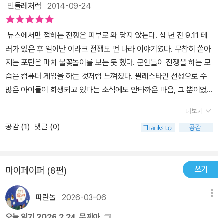
인이 성전을 펼친다고 믿었다 본다. 그렇기에 더욱더 위험한 사람이
민들레처럼
2014-09-24
공감도, 고통도, 애원도 숫자에는 들어있지 않다. 숫자의 편리함은 공
알아들을 수 있게 수군거렸습니다.저 나라에는 아직 써먹지 않은 땅
음껏 쥐고 흔들던 독재자가 아무런 힘을 쓰지 못했습니다. 아무것도
고 그 결과는 앞뒤 잴 것 없는 이라크 전쟁으로 나타났다. 그 몰아낸다
감의 고통과 번거로움을 줄여준다. 그림책 한 장 한 장을 넘기면서 숫
속 자원이어마어마하게 묻혀 있다고 말이지요. 게다가 그 나라를 손
바뀌지 않았어. 달라진 거라곤 이 나라 독재자 자리를 저 나라 군인들
는 독재자와 그 집안이 나름의 커넥션이 있었음에도 불구하고. 문제
뉴스에서만 접하는 전쟁은 피부로 와 닿지 않는다. 십 년 전 9.11 테
자란 그 얼마나 가벼운 것인지 돈 따위는 아무 것도 아니라고 호기있
아래에 두면 그 나라의 이웃 나라와 그 이웃 나라,그 이웃의 이웃 나라
이 대신학 있다는 것뿐.독재자 밑에 붙어 있던 이들이 보이지 않는 대
는 부시 만이 아니다. 그 당시 전쟁을 지지하는 미국인들의 수는 과반
러가 있은 후 일어난 이라크 전쟁도 먼 나라 이야기였다. 무참히 쏟아
게 외쳤던 10살 때의 감각이 되살아 남을 느꼈다. 그 꿈들 1. 안녕
들까지마음대로 쥐고 흔들 수 있을 거라며그 심각한 얼굴에 웃음을
신,저 나라 군인들 밑으로 들어간 자들이 활개를 치고 다녔습니다.길
수를 한참 넘었다고 한다. 그들 중에는 석유라는 이익을 쫓은 사람도
지는 포탄은 마치 불꽃놀이를 보는 듯 했다. 군인들이 전쟁을 하는 모
하세요? 오늘은 어떤 책을 소개해주실 건가요? 이번 주는 특이한 책
드리우기도 합니다. “아주 멋진 일이 될 거야!” p.9 식탁에 앉아 책을
에는 엄마 잃은 아이들과 집을 잃은 사람들이 더 많아졌습니다.그리
있었겠지만 정말 독재에 대한 증오로 자신을 정의라 생각한 미국인들
습은 컴퓨터 게임을 하는 것처럼 느껴졌다. 팔레스타인 전쟁으로 수
을 소개해드리고자 합니다. 혹시 진행자님께서는 최근에 그림책을 읽
읽고 있자 남편이 궁금했는지 무슨 책을 그리 심각하게 보냐고 물었
고 여전히 멈추지 않는 폭발과 총소리. 전쟁이 끝났다고, 이긴 전쟁이
도 꽤나 있었을 것이다. 우리는 전쟁의 원인을 볼 때 이 둘을 동시에
많은 아이들이 희생되고 있다는 소식에도 안타까운 마음, 그 뿐이었
어본 적 있으세요? 2. 아이들이 보는 그림책이라면 자주 읽어주지
고, 나는 읽고 있던 대목을 읽어주었다. 남편은 말없이 씁쓸한 미소만
라고, 정의를 바로 세웠다고 저들은 이야기 합니다.그러나 그 정의롭
고려해야 한다. 우리나라는 어떤가? 북한과 대치한지 거의 반백년이
다. 그렇게 전쟁은 나와 상관없는 일이었다. '문제아'를 쓴 박기범 작
요. 네, 저도 아직 아이가 어려서 그림책을 자주 읽어주는 편입니다
지었다. 전쟁이 한창일 때 나는 무얼 하고 있었고, 무슨 생각을 하고
다는 전쟁의 끝에 이곳 사람들의 삶은 어떻게 변했던가요? 평화가
더보기
넘어가는 상황에서 이미 실제적 이익은 사람들의 뇌리에 사라진지 오
가는 '이라크평화팀'에 참여해 맨몸으로 전쟁을 막아냈다. 전쟁 포화
만, 그래서인지 그림책이라는 것은 어린이들을 위한 책이라고만 생각
있었나 떠올려보니 잘 기억이 나질 않는다. 어둠속에 총성 들리는 뉴
총칼로 쉽사리 불러올 수 있는 성질의 것이던가요. 수십 년 뒤면 다다
래다. 지금 중요한 것은 북한에 의해 피해를 본 사람들이 있으며 그렇
공감 (
1
)
댓글 (0)
속에서 사람들을 만나고, 눈물을 흘리는 어린이들을 보게 된다. 그런
해왔는데요, 아마 많은 분들이 저처럼 생각하실 겁니다. 하지만 잘 알
스 속 화면을 본 기억만이 또렷이 남아있다. 저 멀리, 텔레비전과 신
를 수 있었던 길을 이 전쟁으로 인해 수백 년 뒤에나 다다를까 말까한
기에 그들은 나쁜 국가라는 수사법이다. '국가'라는 어디까지나 인간
아이들을 보며 쓴 동화책이다. 작가는 그저 전쟁을 막아낼 수 있다는
려져 있지는 않지만 사실 서점에는 성인들을 위한 그림책도 많이 있
문으로만 소식을 듣는 사람들은더는 가슴이 두근거리거나슬픈 마음
지경에 이르게 한 게 아니던가요? 마치, 우리의 통일을 보는 기분이
의 필요에 의해 만들어진 공동체가 이데올로기로서 지배하고 있기에
바램, 전쟁으로 상처받는 아이들을 보듬기 위해 목숨을 걸고 이라크
는데요, 오늘은 특별하게 그림책 한권을 소개해 드리고자 합니다. 출
에 깊이 젖어들지 못했습니다. -어제 하루에만 백 명도 넘게 죽었다는
군요. 이곳에 전쟁이 있었습니다.이곳에 꿈들이 있었습니다. 지금은
아무런 이익없이 대치하고 있는 것이다. 북한 정권이야 어떤 이익이
쓰기
마이페이퍼 (8편)
국경을 넘었다고 했다. 그곳의 일들을 이야기로 쓰기에는 너무 아퍼
판사 낮은산에서 만들고, 박기범이 쓰고 김종숙이 그린 <그 꿈들>이
군.-시장 한가운데다 로켓포를 쏘았다나 봐요.-어쩌자고 죄 없는 사
요?지금은 어떻습니까?거기, 그리고 이곳은요?
있을지 모르겠지만 대다수 민중들에게 현 대치는 아무런 이익이 없
십 년이 지나 썼다고 한다. 전쟁터 사람들의 이야기와 작가의 이야기
라는 책입니다. 3. 성인을 위한 그림책이라고 하시니까, 언뜻 생각하
람들까지 다 죽게 하는지.-어차피 이럴 거면 한 번에 다 쏟아부어야
다. 그럼에도 불구하고 남한의 상당수 민중들은 북한에 대한 단호한
파란놀
2026-03-06
메뉴
가 번갈아가며 나온다. 곳곳에 강렬한 그림들은 이야기에 빠져들기에
기로는 만화책도 떠오르구요, 미술에 관한 책인가 하는 생각도 드는
해!-이봐요, 무슨 말을 그렇게 하시오?-지긋지긋하다구! 오늘은 몇이
대응을 요구하고 있다. 명분이나 이데올로기는 중요하다. 미국, 중국,
충분했다. 구두닦이 핫싼, 가리드와 행복한 가정을 꿈꾸는 하이달, 아
데요, 어떤 책인가요? 네, 제가 오늘 소개해드릴 <그 꿈들>이라는
오늘 읽기 2026.2.24. 문제아
죽었다, 또 몇이 죽었다 하는 저 소리들.-당신네가 저 나라에 살고 있