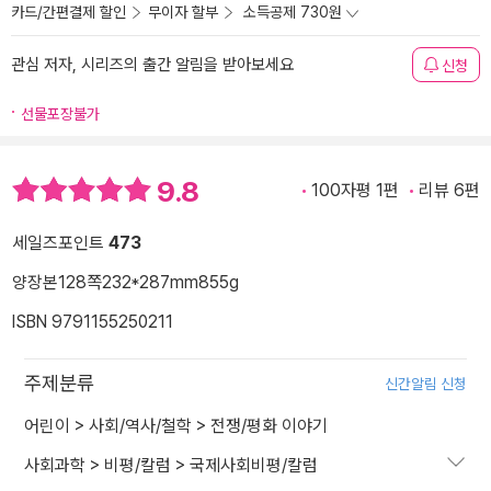
카드/간편결제 할인
무이자 할부
소득공제 730원
관심 저자, 시리즈의 출간 알림을 받아보세요
신청
선물포장불가
9.8
100자평 1편
리뷰 6편
세일즈포인트
473
양장본
128쪽
232*287mm
855g
ISBN 9791155250211
주제분류
신간알림 신청
어린이
>
사회/역사/철학
>
전쟁/평화 이야기
사회과학
>
비평/칼럼
>
국제사회비평/칼럼