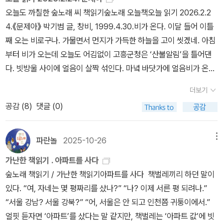
유럽 등 강대국들이 아프리카에 대놓고 군을 파견해서 식민지로 지배
이들과 함께 오손도손 사는게 꿈인 무스타파 노인, 디자이너 멋쟁이
책을 처음 만나게 된 계기부터 말씀드려야 할 것 같은데요, 저는 이 책
오늘도 까칠한 숲노래 씨 책읽기숲노래 오늘책오늘 읽기 2026.2.2
대도 그렇게 지껄일 수 있겠소?-어서 채널이나 돌려! 이제 저런 뉴스
하지 못하고 자본으로 공략하는 것은 대의명분 때문이다. 그러나 이
알리, 의사 수아드 언니, 아빠처럼 사는게 꿈인 도하, 이들은 우리네
을 제주도에 있는 그림책 갤러리 제라진이라는 곳에 방문했다가 소개
4.《문제아》 박기범 글, 창비, 1999.4.30.비가 온다. 이달 들어 이틀
따윈 보고 싶지도 않으니.-외면한다고 진실이 사라지지는 않아요.-도
러한 명분에 취해버리면 아무런 이익없이 전쟁을 하게 된다. 물욕에
평범한 모습들이었다. 전쟁의 반대편에 선 군인들 역시 초등학교 선
받게 되었습니다. 제라진 갤러리는 미술작품을 판매하는 상업 갤러리
째 오는 비로구나. 가물면서 먼지가 가득한 하늘을 고이 씻겠네. 아침
대체 우리가 알아야 할 진실이 무어란 말이오. p.68 외면한다고 진
의한 전쟁은 거래라도 가능하지 신념에 의한 전쟁은 많은 사람이 죽
생님, 평범한 한 가정의 아빠들이었다. 무엇이 이들을 이렇게 만든 것
는 아니구요, 그림책미술관 시민모임이라는 곳에서 운영하는 그림책
부터 비가 오는데 오늘도 어김없이 고흥군청은 ‘산불알림’을 틀어댄
실이 사라지지 않는다. 시간이 지났다고 진실이 사라지지도 않는
고 나서야 생명보다 더 소중한 것은 없다며 멈추게 된다. 전쟁이 일단
일까? 축구선수를 꿈꾸던 알라위는 포탄에 쓰러진다. 어른 아이 할
문화공간이라 할 수 있습니다. 제가 제라진갤러리를 방문했을 때는
다. 빗방울 사이에 얼음이 살짝 섞인다. 마녘 바닷가에 얼음비가 온다
다. 그들의 아픔을 죽은 사람들 숫자와 폭발된 장소로만 보도하는 소
터지면 그 어떤 인간의 존엄한 가치도 밑바닥에 떨어지게 된다. 적과
것없이 총질을 하며 오가는 대화에서는 소름이 돋았다. 존슨 상사가
오늘 소개해드리는 책인 <그 꿈들>에 그려져 있는 김종숙 화가의 원
면, 동강이나 벌교부터는 눈이 올 수 있겠네. 지난달에 얼음바람에 튼
식에 그저 무덤덤하게 받아들인 건 아닌지. 죽거나 다친 이들이 간직
아라는 이름으로 사람을 차별하게 된다. 전경에서 복무하다 제대한
더보기
포탄을 떨어뜨린 곳은 적 무기고가 아닌 오마르의 농장이었다. 스미
화 작품이 전시되어 있었는데요, 잘 아시겠지만 사실 앤소니 브라운
손등과 팔뚝이 이제 아문다. 집살림을 하며 가만히 보내면 천천히 나
한 이야기에 관심 기울이지 못하고 말이다. 그 자리에는 두 청년이 있
동생의 이야기를 들은 적이 있는데 시위 단체에 대한 적개심이 상당
스 일병은 아이들을 살리기 위해 병원으로 뛰어가는 하이달을 쏜다.
이나 로즈메리 웰스와 같은 아이들 그림책은 너무 아름다고 예술성도
공감 (
8
)
댓글 (0)
아간다. 하루아침에 나으려고 돌봄터(병원)나 꽃물(약)에 기대면 으
었습니다.이 나라의 하이달과 저 나라의 스미스.택시 기사 하이달과
했다. 그런 것이다. 전쟁이란. 전쟁은 안 벌어지는 것이 가장 좋다. 그
드르르르륵. 초등학교 선생님인 마이클은 테러범 건물이라 생각하
뛰어나잖아요? 제라진갤러리는 그래서 이렇게 좋은 그림책에 실려있
레 덧나지. 느긋이 앓으면 느슨히 풀린다. 어제 남은 국에 봄동과 배추
트럭 기사 스미스.한 청년은 가디르와 혼인을 앞두고 있었고,또 한 청
러기위해 필요한 것은 용기와 지혜다. 평화를 위해 용기있게 나서는
며 포탄을 쏘지만 그 곳은 초등학교 건물이었다. 모두 오해였다. 오해
는 원화를 전시하고, 그림책을 읽고 싶은 사람이라면 누구나 참가해
를 잔뜩 넣어 새로 끓인다. 곁님이 김치국물을 더한다. 《문제아》를 다
년은 메이에게 청혼을 준비하고 있었습니다. 둘은 모두 반듯한 청년
파란놀
2025-10-26
메뉴
것과 슬기롭게 문제를 헤져나가는 것이 둘다 중요하다. 우리는 인간
였다. 그렇게 사람들이 죽어갔다. 힘없는 아이들이, 노인들이...온 몸
그림책을 읽고 이야기를 나누는 그림책 독서회를 진행하기도 합니다.
시 읽는다. 서울·큰고장에서 마을이 사라지고 잿집이 잔뜩 늘어나면
이었고,사랑하는 연인을 두고 서로 닮은 꿈을 꾸던 젊은이였습니다.
의 존엄성에 대해 생각해야 한다. 그리고 전쟁이 반드시 필요한지 생
가난한 책읽기 . 아파트를 사다
이 비에 젖은 신문지처럼 무거워졌다. 전쟁이 끝났다. 정의로운 전쟁
물론 그림책미술관 시민모임에서 읽는 그림책은 단지 어린이들을 위
서 어린글도 어른글도 빛을 잃는다고 느낀다. 1999년에 태어난 《문
둘은 서로를 잘 알지도 못했고, 서로를 미워할 일도 없었습니다. 그러
각해야 한다. 인류 역사상 반드시 필요한 전쟁이란 자유와 혁명을 위
숲노래 책읽기 / 가난한 책읽기아파트를 사다 책벌레끼리 하던 말이
이었다고 한다. 독재자를 물리친 전쟁. 자유와 평화, 민주주의. 행복하
한 책은 아니구요, 어린이들도 읽기에는 별로 무리가 없긴 하지만 내
제아》는 아직 마을빛과 골목길이 덜 사라졌을 무렵 태어난 고맙고 알
나 한 청년이 한 청년에게 목숨을 잃었습니다.전쟁이 아닌 다른 자리
한 몇몇 외에는 없었다. 그것은 남북, 이라크 역시 마찬가지다.
있다. “여, 자네는 몇 평짜리를 샀나?” “나? 이제 서른 평 되려나.”
게 살아갈 수 있는 나라를 만들었다고 한다. 하지만, 그들은 주인이 바
용과 그림이 그보다는 좀더 복잡한 성인들이 읽는 그림책이라 할 수
찬 글꽃이라고 느낀다. 아직 나라 곳곳에 작은집이 있고, 시골에 시골
였으면둘은 아마도 좋은 동무가 되었을지도 몰라. p.77 선생님이 되
“서울 강남? 서울 강북?” “어, 서울은 안 되고 인천쯤 귀퉁이에서.”
뀐것 뿐 그대로였다. 아니 씻지못할 상처만 가득 안았을 뿐이었다. 꿈
있어요. 제라진 갤러리에서는 이 밖에도 그림책 창작 워크샵도 진행
집이 남지만, 작은집이나 시골집에 깃들어 조용히 살림짓는 글바치는
어 아이들을 가르칠 미래를 꿈꾸던 마이클은 아이들이 모여 지내는
얼핏 듣자면 ‘아파트’를 샀다는 말 같지만, 책벌레는 ‘아파트 값’에 빗
이 었었다. 이들의 꿈을 지켜 주겠다던 전쟁이 있었다. 병사들에게도
하구요, 드로잉 수업도 하구요, 작가를 모시고 북콘서트도 진행하기
너무 적거나 드물거나 사라진다. 이른바 ‘골칫거리(문제아)’ 같은 ‘작
초등학교에 포탄을 쏘았고, 그 사실을 알고 나서 스스로의 몸에 총을