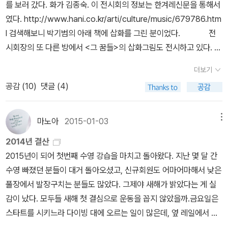
를 보러 갔다. 화가 김종숙. 이 전시회의 정보는 한겨레신문을 통해서
이니까 그 의미를 읽어가는 것이 만만치 않겠네요. 네, <그 꿈들>이
하였다.게다가 고양이 온이는아이패드 충전기를 물어뜯는 사고를 쳐
였다. http://www.hani.co.kr/arti/culture/music/679786.htm
라는 이 책에 실려 있는 삽화들도 말씀하신 대로 이야기를 돕기 위한
서집 분위기를 살벌하게 만들었다.요 녀석이 요즘 온갖 것을 물어뜯
l 검색해보니 박기범의 아래 책에 삽화를 그린 분이었다. 전
참조그림이 아니라 그 자체로 하나 하나의 작품이라 페이지를 넘기는
어 걱정이다. 21년 교육 경력에이렇게 일이 휘몰아치는 경우는 처음
시회장의 또 다른 방에서 <그 꿈들>의 삽화그림도 전시하고 있다. 그
것이 쉽지 않습니다. 마치 너무 좋은 작품이 많이 전시된 미술관에서
인 듯하다.학부모총회, 학부모상담, 공개 수업까지모든 게 다닥다닥
림은....짠하면서 힘찬 느낌이다. 매우 강하다. 카메라를 들고 있었지
는 이 작품을 보다가 저 작품으로 가기 어려운 것처럼 말이죠. 오늘 소
붙어 있으니병이 안 나고 학교 나가는 게 다행이 아닌가 싶을 정도다.
더보기
만 감히(?) 찍지는 않았다. 사람을 마주보며 아무런 허락없이 사진을
개해드리는 <그 꿈들>은 이라크 전쟁에 대한 이야기를 담고 있는 두
비타민 c 1000 mg 으로 버티고 있는 중이다. 지금도 학교다.큰 아
공감 (
10
)
댓글 (4)
찍는 행위 같아서였다. 함께 간 친구들에게 지인에게서 얻어들은 화
꺼운 그림책입니다. 이 책에서는 전쟁에서 들리지 않는 목소리, 그러
이 미술영재원 데려다주고 출근했다. 공개수업 지도안 짜러.1년간 큰
가의 이력을 대충 설명해주며 그림감상에 들어갔는데...친구들 마음
니까 권력을 가진 사람들의 목소리와 언론의 왜곡에 가려져 잘 들리
아이 미술영재원 교육 때문에 놀토는 반납했다.둘째가 누나 때문에
에 그림이 박히기 시작했다. 잠시 후 친구들은 이구동성으로 서로에
마노아
2015-01-03
메뉴
지 않는 소박하고 힘이 없는 개인들의 삶과 꿈에 대한 이야기라 할 수
안 됐다.이 좋은 날씨에 꽃구경도 못 가고.동네에 피어 있는 산수유,
게 그림을 사라고 종용내지는 권유하는 단계에 들어갔다. 화가에게
있습니다. 책의 한 부분을 제가 읽어드리겠습니다. “저 멀리, 텔레비
목련, 개나리로 만족해야 할 듯하다.나 또한 토요일에는 늘어지게 늦
2014년 결산
직접 그림을 사는 건 아니고 큐레이터를 통해서 사는 것이라는 친구A
전과 신문으로만 소식을 듣는 사람들은 더는 가슴이 두근거리거나 슬
잠을 자야 몸이 풀리는데큰 애 데려다주느라 1년간 늦잠은 안녕이다.
2015년이 되어 첫번째 수영 강습을 마치고 돌아왔다. 지난 몇 달 간
의 말에 따라 친구B가 담당 큐레이터의 명함을 얻어가지고 왔다. 건
픈 마음에 깊이 젖어들지 못했습니다. -어제 하루에만 백 명도 넘게
흑흑흑 이런 실정이니 책을 제대로 읽을 시간이 없다.그나마 아침독
수영 빠졌던 분들이 대거 돌아오셨고, 신규회원도 어마어마해서 낮은
대앞에서 생선구이 식당을 하는 친구B는 전시회 그림중 <열갱이>그
죽었다는군. -시장 한가운데다 로켓포를 쏘았다나 봐요. -어쩌자고
서시간에 집중하여 읽는 게 겨우 맥을 이어가고 있다. 엊그제 우연히
풀장에서 발장구치는 분들도 많았다. 그제야 새해가 밝았다는 게 실
림을 마음으로 점찍고 있었는데, 평생 그림구입을 해본 적이 없은 처
죄 없는 사람들까지 다 죽게 하는지. -어차피 이럴 거면 한 번에 다 쏟
학교 도서실에 갔다가 <문제아><새끼개>의 작가 박기범 씨가 글을
감이 났다. 모두들 새해 첫 결심으로 운동을 꼽지 않았을까.금요일은
지들이라 이런 과정들이 너무나 멋적고 낯설어서 망설이기만 했다.
아 부어야 해. (중략) 어느 날은 백 명이었고, 어느 날은 백오십 명이
쓴 아주 두꺼운 그림책이 있어 집어 들고 왔다.제목은 <그 꿈들>이
스타트를 시키느라 다이빙 대에 오르는 일이 많은데, 옆 레일에서 40
일단 전화나 해보자고 친구C와 내가 서두르자 친구B가 번호를 누르
라 했습니다. 어느 날은 공원에서 폭발이 일어났다고 했고, 또 어느 날
다.읽는 내내 가슴이 진짜 먹먹해졌다.다 읽고나서 사회문제에 관심
대로 추정되는 남자분 하나가 갑자기 피를 흘리며 쓰러져 있는 거다.