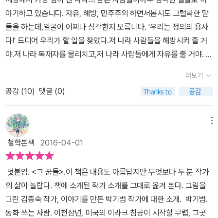
한다. 대부분 그 자료들을 참조해 그림을 그렸다 하지만, 놀라운 점은
를 읽는 일이 아니라, 전쟁으로 삶 자체가 말살당한 한 사람 한 사람의
야기하고 있습니다. 자유, 해방, 민주주의 하면서몹시도 그럴싸한 말
시장에서 포탄이 떨어져 아기를 안고 있는 어머니의 모습이 화가의
고통을 마주하는 일이다. 그리하여 그 고통과 슬픔을 나의 것으로 느
들을 하는데,얼굴이 어찌나 심각한지 모릅니다. '우리는 정의의 용사
상상력에서 나온 그림이라는 사실이었다. (사실 나는 바위를 감싸고
끼고, 다시는 지구상에 이런 비극이 일어나지 않도록 작은 행동이나
다!' 드디어 우리가 할 일을 찾았다.저 나라 사람들을 해방시켜 줄 거
흐르는 강인 줄만 알고 있었는데) 힘이 느껴지는 작품이었다. 권정생
마 실천에 옮기는 일일 것이다. 이라크의 상황은 먼 나라 낯선 타인의
야.저 나라 독재자를 물리치고,저 나라 사람들에게 자유를 줄 거야. 힘
씨의 글에도 삽화를 그리셨던데, 아무래도 진지한 그림을 좀 더 잘 그
삶이 아니라, 어쩌면 내가 살지도 몰랐던 삶을 대신 살고 있는 또 다른
센 나라의 그 정의쟁이들은 자신들이 이 가난한 나라 사람들을 독재
리시는 듯하여 난 이 그림책으로 김종숙 씨의 그림을 보길 추천하고
더보기
나의 현실이기 때문이다. 따라서 작가가 이 책을 어린이들을 위해 쓴
자로부터 해방시켜줄 거라고 굳게 믿고 있습니다. 자신들은 독재자를
싶다. 정의의 용사라는 가면은 얼마나 무서운가. 그들은 자신의 아
공감 (
10
)
댓글 (0)
이유는 분명하다. 아이들이 “슬퍼할 줄 아는 힘”을 잃는 순간 인류에
물리치기 위해 착한 전쟁을 수행하는 거라고 힘주어 얘기합니다. 이
이들을 지키고 싶다 이야기하지만 그들이 적으로 지정하는 '지독한
겐 더 이상 평화도, 미래도 없는 까닭이다. 타인의 고통에 눈물 흘릴
가난한 나라에 사실은 어마어마한 땅속 자원이 있다는 말은 하지 않
악당이 사는 나라'의 아이들도 공차기를 좋아하고, 동물을 좋아한다.
줄 아는 인간으로 자라날 때, 아이들은 증오와 폭력으로 얼룩진 세상
습니다. 그건 공공연한 비밀인 걸요. '거기엔 악당이 있습니다!' 그 사
메뉴
그럼에도 불구하고 명령을 내리는 사람들은 독재자가 있는 나라의 돈
을 변화시킬 유일한 희망이 된다. 이 아이들이 살아갈 세상은 지금과
람들은 방송국 사람들과 신문기자를 불러 모았습니다. 그 나라에서
과 자원이 탐나서 그들의 잘못된 역사를 고쳐주는 척 하면서 전쟁을
철학본색
2016-04-01
는 다를 거예요. 우리가 바꾸어 갈 거고, 이 아이들이 바꾸어 낼 테니
가장 아프고 병든 사람들,가장 억울하게 쫓겨나고 빼앗긴 사람들,가
일으킨다. 갖가지 사연이 있는 사람들이 전쟁에 참가하고, 선생님이
까요. - 본문 16쪽 아직도 계속되고 있는 전쟁 “평화를 살아가는
장 힘겹게 살아가는 사람들,부모를 잃고 먹을 것을 구하는 아이
되고 싶었던 미국 남성은 총을 들고 아이들을 쏘면서 점차 죄책감에
덧붙임. <그 꿈들>.이 책은 내용도 아름답지만 무엇보다 두 분 작가
일”의 의미 2011년 12월, 미군이 이라크에서 철수함으로써 종전을
들...... 똑같은 화면을 자꾸자꾸 내보냈습니다.혹시라도 못 보고 지나
망가져간다. 한편, 가난하지만 평화롭게 사는 이라크 사람들은 전에
의 삶이 놀랍다. 책에 소개된 작가 소개를 그대로 옮겨 본다. 그림을
고했다. 이라크 전쟁은 끝났지만 그 자리를 평화가 대신하지는 않았
칠까 봐 또 내보내고,본 사람들은 한 번 더 보라고 또 내보내고.그 나
벌어진 몇 번의 전쟁 경험으로 인해 내국에선 어디로도 도망칠 곳이
그린 김종숙 작가, 이야기를 만든 박기범 작가에 대한 소개. 박기범.
다. 전쟁으로 가족과 일상과 꿈을 빼앗기고 종교 갈등으로 내전까지
라 사람들은 모두 그렇게 살아가고 있는 것처럼똑같은 장면에 말만
없다는 걸 잘 알고 그렇다고 해외로 갈 돈도 없기에 자신이 살던 곳에
동화 쓰는 사람. 이천삼년, 미국의 이라크 침공이 시작할 무렵, 그곳
겪으면서 이라크 사람들의 삶은 복구의 희망조차 찾아보기 어려울 정
바꾸어 몇 번이고 내보냈습니다. 같은 장면을 반복해서, 보여주고 싶