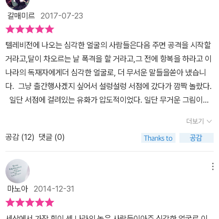
로 보도되었던 전쟁이다. 많은 사람이 그곳 사람들의 삶을 염려하기
갈매미르
2017-07-23
보다는 최신 무기, 사망자 수 등에 관심을 모았으며, 시간이 지나면서
는 그마저도 시들해져 먼 나라에서 일어나는 불꽃놀이에 불과해져 버
텔레비전에 나오는 심각한 얼굴의 사람들은다음 주면 공격을 시작할
렸다. 박기범 작가는 전쟁과 가장 거리가 무관한 듯 보이는 ‘세상 사람
거라고,달이 차오르는 날 폭격을 할 거라고,그 전에 항복을 하라고 이
들’에게도 주요한 시선을 던진다. 세상 사람들은 눈만 뜨면 저 먼 나라
나라의 독재자에게더 심각한 얼굴로, 더 무서운 말들을쏟아 냈습니
소식을 들어야 했습니다. 백화점으로 가는 승용차 안에서도, 바비큐
다. 그냥 출간행사겠지 싶어서 설렁설렁 서점에 갔다가 깜짝 놀랐다.
를 하는 캠핑장에서도, 빌딩이 들어찬 도심 한가운데에서도, 악당 무
일단 서점에 걸려있는 유화가 압도적이었다. 일단 무거운 그림이었
리에 대한 이야기는 날씨 얘기처럼 떠돌았습니다. 긴가민가 고개를
고, 굉장히 이국적이었다. 나중에 읽으면서 이라크가 배경임을 알게
갸웃하거나 설마 하는 마음에 못 들은 체하려 해도 자꾸만 듣게 되는
더보기
되었다. 나중에 알고보니 이 책의 그림을 그리신 김종숙 씨는 잡일(덕
악당 무리에 대한 이야기는 유쾌할 수가 없었습니다. - 본문 18쪽 하
공감 (
12
)
댓글 (0)
장)을 하시며 담배, 소주, 맥심 커피만 있음 언제든지 작업을 하시는
루가 멀다 하고 접하는 폭력, 살인, 전쟁 관련 정보는 더 이상 충격도,
분이셨다 한다. 그러다 현재는 문화재보수기술자로 일하고 계신 저자
분노도, 반성도 일으키지 않는다. 정보가 너무 많다는 것은 그 정보에
박기범 씨를 만났고, 이라크에서 10년간 살면서 기록한 것들을 간직
메뉴
무감각해진다는 점에서 정보가 전혀 없는 것과 다름없는지도 모른다.
하고 있다는 사실을 발견하고 만다. 그래서 글을 쓰라고 권고하고, 마
마노아
2014-12-31
그리고 책에 등장하는 ‘심각한 얼굴의 사람들’이 노리는 것이 바로 그
음의 상처에도 불구하고 힘들게 글을 쓰기로 결심한 저자가 이라크에
것이다. 온갖 정보를 무차별로 쏟아냄으로써 우리 모두의 공감 능력
서 찍은 어마어마한 양의 사진과 책자와 영화와 다큐를 보여주셨다
을 마비시키는 것. 우리에게 필요한 것은 전쟁에 대한 건조한 보고서
세상에서 가장 힘이 센 나라의 높은 사람들이아주 심각한 얼굴로 이