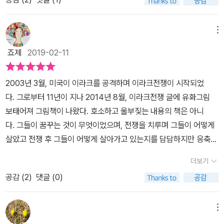
라는 가장 고귀한 가치가 실시간으로 위협 받는다. 그렇기에 전쟁은
지 않으리라. 군인이 아이들에게 자신은 포탄과 총알을 날렸지 돌을
나 그 작고 가녀린 몸으로 오징어 덕장에서는 다른 이보다 곱절의 일
통해 이라크에 입국했다. 그곳에서 그는 낮에는 주요 시설들을 지키
는 법. 우리는 얼마나 비싼 도움의 대가를 치르고 있던가요. 아프리카
끔찍하다. 그 시간에는 정의가 없으며, 그 장소에는 생명이 없다. 그럼
날리지 않았다고 울부짖을 때는 마음이 짠하다. 자살 테러에 대해서
을 씩씩하게 해내며, 식당 설거지도 마다하지 않고 즐겁게 해 오고 있
거나 어린이들을 돌보고, 밤에는 폭격을 버티며 전쟁의 실상을 기록
를 떠올려 봅니다. 가진 게 많아서 가난한 대륙 아프리카. 이라크에 석
에도 불구하고 멈추기가 쉽지 않다. 은하영웅전설에서 양 웬리가 그
도 비교적 이해하기 쉽게 이야기해놨다. 부모자식을 잃어서 분노한
메뉴
다. 1965년 속초에서 태어났고, 「글과그림」 동인으로 『미친개』에 그
하고 이라크 인들과 함께 전쟁을 겪었다. 이라크에 다녀온 직후에는
유가 없었다면 또 어땠을까요? 영화 '그랜토리노'가 떠오릅니다. 한
랬던가? 사람들은 생명보다 더 소중한 가치가 있다면서 전쟁을 벌이
사람들이 미국에 반발하여 전쟁을 벌이려 하지만, 착한 사람들은 착
림을 그렸다. 두 분 모두 직업과 생업 사이의 거리를 지닌 분들이라는
죠제
2019-02-11
한국의 추가 파병을 막기 위한 단식 운동을 했고, 전범민중재판, 이라
국전쟁 때 참전했던 군인 할아버지 역을 클린트이스트우드가 맡았지
고 나중에 생명보다 더 소중한 가치는 없다며 전쟁을 멈춘다고. 그 와
한 전쟁이 없다는 걸 알고 있다고 책에서는 주장한다. 전쟁이 불러오
점이 우선 감동이 된다. 인터뷰에서 박기범 작가는 세상의 조화를 깨
크국제전범재판 등에 참여했으며, 이라크가 내전으로 악화일로를 걷
요. 그는 자신이 죽였던 소년병을 평생토록 잊지 못합니다. 신앙을 가
중에 이득을 보는 것은 소위 지배자들이라 불리는 최상류층이다. 물
는 것은 전쟁 뿐이라는 것이다. 열매가 익을 때까지는 기다려야 한다.
고 싶지 않아 목수가 되었고, 문화재 복원일도 하기 시작했다고 한
던 무렵엔, 2003년 인연을 맺었으며 이 책에도 등장하는 이라크 인
2003년 3월, 미국이 이라크를 공격하며 이라크전쟁이 시작되었
질 생각조차 하지 못합니다. 그토록 많은 사람의 피를 묻힌 자신은 구
론 전쟁이라는 것이 오로지 물질적 욕구에 의해서 일어나는 것은 아
하지만 어떻게 기다릴까? 이는 자연보호와 평화와 좀 더 가난한 사람
다. http://www.aladin.co.kr/author/wauthor_interview.asp
살람 아저씨와 함께 한국과 이라크 어린이들의 편지 나눔을 시작하여
다. 그로부터 11년이 지나 2014년 8월, 이라크전쟁 글에 유화그림
원의 대상이 아니라고 스스로 여기지요. 이 책에도 그런 군인들이 나
니다. 시작은 그럴지 모르지만 시간이 지나면 처음에는 욕심 때문에
들이 살기 좋은 세상을 바라는 모든 활동가들의 숙제일 것이다. 책
x?AuthorSearch=@63071 이렇듯 동화작가가 된다는 것은 그
지금까지 이어 오고 있다. 10년 만에, 혹은 10년에 걸쳐서야 그곳에
보태어져 그림책이 나왔다. 호소하고 울부짖는 내용의 책은 아니
옵니다. 누군가는 자발적으로 참여했지만 누군가는 마지 못해 오기도
전쟁을 일으킨 자들조차 자신이 겉치장으로 내세운 명분을 신념으로
에 담겨진 삽화와 행사장에 걸린 그림을 비교해보니 같은 그림임에도
냥 작가가 되는 것과는 조금 더 고단한 일인지도 모르겠다. 왜냐하면
서의 기억을 불러와 쓴 글에 김종숙 화가는 슬픔과 분노를 쏟아 붓듯
다. 그들이 꿈꾸는 것이 무엇이었으며, 전쟁을 치루며 그들이 어떻게
했습니다. 어떻든간에 그들이 생각했던 전쟁의 모습은 이런 게 아닐
착각하기 시작한다. 이렇게 되면 문제는 더 심각해진다. '그 꿈들'이란
불구하고 상당히 차이가 났다. 화가는 가격을 조정해야 하는지라 그
동화작가는 한편의 동화를 개연성있게 그려낼 수 있다는 것을 넘어
엄청난 양의 유화 물감을 들여 총 37점의 그림을 그려 냈다. 한 권의
살았고 전쟁 후 그들이 어떻게 살아가고 있는지를 담담하지만 응축된
겁니다. 그들로 하여금 총을 쏘게 하고, 그리하여 무장하지 않은 민간
책은 미군에 의해 일어난 이라크 전쟁과 그 이후 이야기가 담겨있다.
림의 질을 다 담아내지 못한 점이 아쉽다고 설명했다. 될 수 있으면 이
삶 전체가 고스란히 자신이 그려낸 동화 속 세계에 바쳐지길 요구 받
책에 들어가는 그림을 전부 유화로 작업하는 것은 드문 일이다. 압도
글로 표현하고 있다.p.22p.29절제된 문장과 잔인하지 않은 그림이
인을 죽이게 한 그 명령권자는 머나먼 곳에서 이 참상 따위 아랑곳하
먼 곳에서 숫자로만 접했던 그 곳의 참혹한 현장과 삶이란 그 어찌 말
책도 사고, 전시회도 한 번 가보면 금상첨화일 것 같다는 생각이 든다.
더보기
는 존재들이기 때문이다. 그 헌신과 열정이 이 책의 그림과 글에서 그
적인 크기의 캔버스를 채운 그림들을 특수 촬영하고, 원화에 가장 가
지만 어쩔 수 없이 피어오른다. 그들의 아픔, 슬픔, 절망, 전쟁의 잔혹
지 않은 채 계산기를 두드리겠지요. 어느덧 이 나라는 저쪽 군복을 입
로 설명이 가능할까. 아이러니컬하게도 오바마가 대통령이 된 후 이
유화를 많이 진열하시는 것 같으니 말이다.
대로 전달되고 있다는 느낌이다. 책을 보고(읽는 것이 아닌), 또 작가
공감 (
2
)
댓글 (0)
까운 색을 구현하기 위해 인쇄에 특별히 신경 썼다. 이라크에서 만난
함, 높은 사람들의 숨은 의도가. 그들의 전쟁에 점점 무관심하고 외면
은 사람들 뜻대로 움직이고 있었습니다.이 나라의 관청 직원도 다시
라크에서 철군을 하려 하지만 치안 문제 때문에 철군을 쉽게 못한다
의 삶을 보고 나는 어떤 세계에 바쳐진 삶인가 생각하게 된다. 하느님
실제 인물을 찍은 사진을 토대로 그린 원화 전시회가 『그 꿈들』의 출
한 것이 우리가 가담한 전쟁이 아니다 할지라도 전쟁을 일정부분 동
뽑았고, 이 나라 군대와 경찰도 새로 만들었습니다.이 모든 것은 저쪽
니 이들의 삶이 언제 나아질지 의문이다. 나는 조지 부시가 확신범이
과 돈을 동시에 섬길 수 없다는데, 두 작가의 삶에 비하자면 나는 돈을
간에 맞춰 열리니(합정동 사각형 갤러리, 8월 11일~23일) 책의 감동
조한 것이 아닌가 하는 생각이 들어, 읽으며 간담이 서늘해졌다. 그
군대에서 결정했고, 저쪽 군대에서 내거는 규칙대로였습니다. 세상이
메뉴
라 생각한다. 그를 지지하는 세력은 모르겠지만 조지 부시는 정말 본
예배하며 매일 같이 살아가는 사람이 아닌가.. 책에 나온 이야기처럼
을 배가하는 기회로 삼아도 좋겠다.
높은 사람들 얼굴은 여전히 심각합니다. 그 심각한 얼굴로 자기들만
바뀌고 있나 보다. 과연 세상은 바뀌었습니다.그 전까지 이 나라를 마