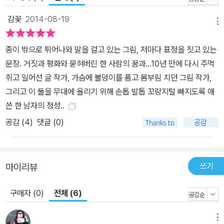
로 치면 전장에 파병된 군인들 역시 마찬가지다. 마이클 일병, 존슨 상
감꽃
2014-08-19
메뉴
사, 스미스, 토미 역시 가족을 사랑하고 책임감 강한 사람들이었다. 하
지만 전쟁은 이들의 그 소박한 꿈을, 사랑하는 사람을, 오지 않은 미래
종이 밖으로 튀어나와 말을 걸고 있는 그림, 저마다 표정을 짓고 있는
를 무참히 짓밟았고, 인간 본성을 저버리게까지 했다. 그 주범은 말할
문장. 거짓과 평화와 묻혀버린 한 사람의 꿈과...10년 만에 다시 주먹
것도 없이 자신들의 이익을 챙기고자 ‘정의로운 전쟁’, ‘착한 전쟁’이
쥐고 일어선 글 작가, 가슴에 불덩이를 품고 몸부림 치던 그림 작가,
라는 거짓 선전으로 전쟁을 일으킨 권력자들이다. 심각한 얼굴의 사
그리고 이 둘을 무대에 올리기 위해 손톱 발톱 꼬랑지털 빠지도록 애
람들 가운데 장교 옷을 입은 사람, 그이는 의기양양한 얼굴로 기자들
쓴 한 남자의 정성..
앞에 섰습니다. “독재자가 비밀 무기를 숨겨 둔 곳을 공격했습니다.
공감 (
4
)
댓글 (0)
이 정의로운 전쟁은 계획대로 잘 되고 있습니다. 이 나라는 자유의 땅
이 될 것이고, 이곳에서도 누구나 꿈을 이루며 살아갈 수 있습니다.” -
본문 60쪽 타인의 고통을 나의 것으로 생각해 본 적이 있나요 그렇다
쓰기
면 전쟁을 주도하지 않았다고 해서, 총을 쏘지 않았다고 해서, 증오를
마이리뷰
품지 않았다고 해서 전쟁에 대한 책임으로부터 자유로울 수 있을까?
구매자 (0)
전체 (6)
그 전쟁을 구경하고 방관하고 외면했다는 것만으로도 어쩌면 우리는
전쟁을 옹호하고 평화를 방해한 공범자들이다. 특히나 이라크전은 각
메뉴
종 첨단무기가 동원되어 마치 컴퓨터 게임처럼 전장 상황이 전 세계