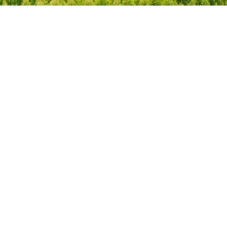
음을 감출 때 흔히 이런 미소를 짓는데, 여자들은 이것이 거절의 신호
들께서는 이야기를 듣는 것만으로도 안타깝게 느끼시겠지만 이 책에
블랙 유머 상도!)2014년 올해의 신들림 만신/도희야-김새론(이 아이
라는 걸 단박에 알아차리지만 남자들은 거의 눈치를 채지 못한다. 눈
실린 그림들을 함께 보신다면 더 많은 것을 느끼고 경험하게 되실 겁
의 앞날이 기대된다!)2014년 올해의 몹쓸 가족 은밀한 가족/어거스
치나 직관이 반응하는 속도보다 빠르게 그들만의 정서적 기제가 발동
니다. 폐허가 된 땅을 쓸고 있는 노인의 뒷모습의 슬픔과 폭격이 끝나
트-가족의 초상2014년 올해의 살기 방황하는 칼날 2014년 올해의
하는 것일까. 여성이 비교적 눈치가 빠르고 직관이 뛰어난 것은 어느
기를 기다리는 사람들의 초조한 모습이 물감을 두껍게 발란 그린 유
허망 엔딩 그랜드 피아노(정말 끝난겨?)2014년 올해의 여운 한공주
정도는 선천적인 것과 관련이 있고, 달리 보면 사회화 과정에서 터득
화 작품으로 고스란히 전달됩니다. 박기범 작가는 이 책을 이라크에
(이 아픈 영화를 적나라하게 표현해 주지 않아서 고마워요, 감독님!)2
한 훈련의 결과일 거라는 생각도 든다. 일상적인 면에서 복잡한 것보
서 돌아온 후 10년이 지난 후에 썼습니다. 이라크에서 돌아온 지 얼마
014년 올해의 노익장 논스톱(테이큰3가 나왔으니 기록을 갱신하겠
다는 단순하게 반응하는 남성에 비해, 오묘하고 복잡하게 반응하는
되지 않았을 때는 이라크의 많은 사람들과 연락이 닿았지만 종전 후
지?)2014년 올해의 등빨 역린(이 짧은 한컷을 놓치지 마시라)2014
여성의 심리 기제가 이런 사소한 차이점을 낳게 한 것은 아닌지.
에 이라크에서 내전이 발발하면서 대부분과 연락이 끊겼다고 해요.
년 올해의 슈퍼 히어로 엑스맨 데이즈 오브 퓨처 패스트(엑스멘이어
3. 한 호흡, 반 박자 “핵심은 상대의 말에 말려들어가 두 번째, 세 번째
그래도 마음 따뜻해지는 이야기도 있습니다. 10년 후 스미스가 이라
야 하지 않나?)2014년 올해의 한방 끝까지 간다(잠이 안 오더라구.
발언이 이어지지 않게 하는 데 있다. 잠시 입을 다물었다가 화제를 다
크를 찾아가 무릎을 꿇고 사람들에게 용서를 빕니다. 임신하고 있던
마지막 한 컷 때문에!)2014년 올해의 낭비 트랜스 포머-사라진 시대
른 곳으로 돌려 새로운 대화를 시작하는 것도 방법이다. ··· 정말로 무
여자친구와 결혼을 해서 아이를 데리고 와서 말이죠. 그리고 스미스
(돈 낭비 시간 낭비 에너지 낭비. 근데 다음 편 또 나오겠지? 난 또 보
례하고 공격적인 말을 들었다면 굳이 대답할 필요도 없다. 왜냐고?
가 무릎을 꿇고 있는 동안 스미스의 아이인 빌리와 이라크 아이들은
겠지?)2014년 올해의 컴퓨터 그녀(이토록 섹시한 OS라니!) 2014
침묵은 금일 뿐 아니라 잘못 인용되는 일도 없기 때문이다.” 『적을 만
벌써 친구가 되었구요. 9. <그 꿈들>, 이 책을 추천해주시는 이유를
년 올해의 SF 엣지 오브 투모로우(믿고 보는 미스터 탐!)2014년 올
들지 않는 대화법』에는 이처럼 매력적인 문구들이 많이 나온다. 여타
한번 정리해주시죠. 네, 이 책은 전쟁에서 우리에게 잘 들리지 않았
해의 광대 말레피센트(광대 밖에 생각이 안 나네)2014년 올해의 제
인간관계 관련 책보다 진솔하고 현실적이다. ‘웬만하면 참아라, 포용
던 한 사람 한 사람의 목소리를 이야기와 그림을 통해서 들려줍니다.
목 신의 한 수(제목이 다 였음!)2014년 올해의 원작 이상 에너미(역
하면 언젠가 상대가 맘을 알아준다.’ 류의 원론적 자기 수양을 강요
뉴스를 보면서, 수많은 숫자들을 보며 놓치기 쉬웠던 전쟁의 비극과
시 드니 빌뇌브!) 2014년 올해의 위엄 혹성탈출-반격의 서막(인간이