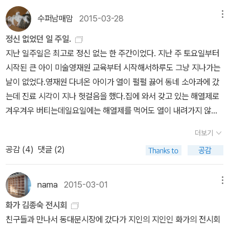
구입한 책~ 5만원 맞추느라 중고를 끼워서 구
겨야 할 듯싶다. 책벌레가 우스갯소리로 “서울 아파트 한 채”를 사거
질기게 이어질 혹독한 시간.'
다. 얼마 전에 제가 <엉망진창 흙>이라는 그림책을 읽어준 적이 있는
기행 | #세테깅https://www.youtube.com/watch?v=tpbkesJ
있는 우리이기에 더욱 관심을 갖고, 평화를 꿈꿔야하는 것 아닌가 하
입한 책도 담아둔다.
수퍼남매맘
2015-03-28
메뉴
니 말거니 하는 말을 더는 할 수 없는 나라로 바뀌었다. 그렇다면 한
데요, 저는 흙의 종류가 10만가지가 넘고, 가로세로 1미터 크기의 땅
9tlg전기는 하루에 2시간만 심지어 전화까지 도청하는 쿠바? 쿠바
는 생각이 들었다. 2003년 미국의 이라크 침공 시작 무렵 그곳 아이
가지 물어볼 만하다. 서울 냇밑마을(강남)에서 잿더미 한 채를 굴리는
에 300만마리가 넘는 생물이 살고 있다는 것을 아이가 알게 되는 것
정신 없었던 일 주일.
아내가 죽어도 쿠바에 안 가려는 이유...https://www.youtube.co
들의 곁이 되고자 인간방패, 평화지킴이로 전쟁터로 들어가 그 전쟁
사람은 집에 책을 몇이나 둘까? 10억도 20억도 아닌, 50억이니 100
이 더가치 있다고 생각하지만 아이는 그런 것에는 별로 관심이 없습
지난 일주일은 최고로 정신 없는 한 주간이었다. 지난 주 토요일부터
m/watch?v=AEwi4ShR4g8
을 함께 겪었다는 동화작가 박기범. 그렇게까지는 못하더라도 전쟁에
억이니 춤추는 잿값인데, 잿값을 굴려서 샛돈(시세차익)을 억억억 소
니다. 흙에 대해 설명해주는 두더지 옆에 조그맣게 그려진 개구리를
시작된 큰 아이 미술영재원 교육부터 시작해서하루도 그냥 지나가는
관심을 기울이고, 또 그것의 부당함을 말할 줄 알아야 하지 않을까 생
리 나게 긁어모으는 분들은 “책을 읽기”나 할까? 아예 안 읽지는 않
찾느라고 책을 읽어줘도 듣는 둥 마는 둥 하는거죠. 하지만 아이는 아
날이 없었다.영재원 다녀온 아이가 열이 펄펄 끓어 동네 소아과에 갔
각했다.
을 수 있지만, 억억억 소리를 내는 분들은 돈더미에 파묻히거나 깔려
빠가 전혀 보지 못하는 것을 배웁니다. 장난스럽게 그려진 개구리를
는데 진료 시각이 지나 헛걸음을 했다.집에 와서 갖고 있는 해열제로
서 숨막히는 나날이지는 않을까? 2025.10.26.ㅍㄹㄴ글 : 숲노래·파
찾으면서 개구리는 흙에서만 살 수 있다는 것을, 흙이 점점 없어지면
겨우겨우 버티는데일요일에는 해열제를 먹어도 열이 내려가지 않아
란놀(최종규). 낱말책을 쓴다. 《풀꽃나무 들숲노래 동시 따라쓰기》,
더 이상 개구리도 볼 수 없게 된다는 것을 말이죠. 아이와의 그림책 읽
응급실로 가야하나 말아야 하나 고민 중에애 큰이모가 365일 하는
더보기
《새로 쓰는 말밑 꾸러미 사전》, 《미래세대를 위한 우리말과 문해력》,
기에서도 어른인 제가 보지 못했던 것을 새롭게 보게 되는데요, 이처
병원을 알려줬다.거기로 갔더니 편도염이라서 열이 많이 나고 잘 안
공감 (
4
)
댓글 (2)
《들꽃내음 따라 걷다가 작은책집을 보았습니다》, 《우리말꽃》, 《쉬운
럼 그림책은 단순해 보여도 결코 단순하지 않습니다. 오히려 책에 실
내려간다는 것이었다.열이 나서 힘이 하나도 없던 애가주사를 맞으니
말이 평화》, 《곁말》, 《책숲마실》, 《우리말 수수께끼 동시》, 《시골에
려 있는 그림을 하나 하나 살펴보며 의미를 파악하고, 감상하기 위해
까 좀 생기가 생겼다.그래도 월요일에는 학교를 못 갔다.중2라서 그
서 살림 짓는 즐거움》, 《이오덕 마음 읽기》을 썼다. blog.naver.co
서는 보통의 책을 읽는 것보다 훨씬 더 시간이 많이 걸리고 복잡하다
런지 하루 병결인데도 절차가 까다로왔다.처방전도 보내야 하고, 결
nama
2015-03-01
메뉴
m/hbooklove
고도 할 수 있죠. 오늘 소개해드리는 <그 꿈들>이라는 책도 마찬가지
석 사유서도 보내야 했다. 주말에 아이도 나도 쉬지 못하고 꼬박 밤을
화가 김종숙 전시회
입니다. 5. 아, 그렇네요. 그림책에 실려 있는 그림들은 이해를 돕기
새워 해롱해롱한 상태에서다시 월요일을 맞았다.계속 되는 학부모 상
친구들과 만나서 동대문시장에 갔다가 지인의 지인인 화가의 전시회
위한 단지 참조그림이나 일러스트가 아니라 그것 자체로 하나의 작품
담에다문상까지 가야했고,어제는 큰 아이 담임을 만나 학부모 상담을