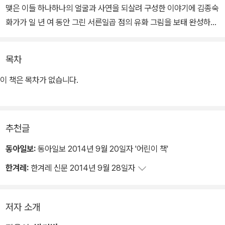
맺은 이들 하나하나의 얼굴과 사연을 되살려 구성한 이야기에 김종숙
화가가 일 년 여 동안 그린 서른일곱 점의 유화 그림을 보태 완성하였
다. 이 책은 인간으로서 더할 수 없이 참혹한 시간을 살았고 여전히 살
고 있는 이들의 이름을 하나하나 호명함으로써, 텔레비전 화면이나
목차
인터넷 기사 너머에 존재하는 전쟁의 실상을 정제된 언어로 호소력
있게 담아낸 문제작이다.
이 책은 목차가 없습니다.
특히 이라크 아이들의 육성을 고스란히 담음으로써, 전쟁은 얼굴 없
는 관념이 아닌 약하고 무방비한 존재들조차 가차 없이 짓밟는 가장
추천글
악랄한 인간의 얼굴임을 여실히 보여 준다. 타인의 고통에 대한 공감
능력이 유례없이 떨어지는 오늘날의 아이들에게 이 책은 전쟁의 폐해
동아일보:
동아일보 2014년 9월 20일자 '어린이 책'
를 한 사람 한 사람의 삶을 통해 깊이 느끼고 나아가 “평화를 살아가
한겨레:
한겨레 신문 2014년 9월 28일자
는 일”의 의미를 곰곰이 생각해 볼 소중한 기회를 전한다.
저자 소개