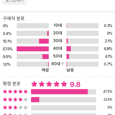
로그인하기
랄한 인간의 얼굴임을 여실히 보여 준다. 타인의 고통에 대한 공감 능
력이 유례없이 떨어지는 오늘날의 아이들에게 이 책은 전쟁의 폐해를
구매자 분포
한 사람 한 사람의 삶을 통해 깊이 느끼고 나아가 “평화를 살아가는
10대
0.3%
0%
일”의 의미를 곰곰이 생각해 볼 소중한 기회를 갖게 할 것이다. 전쟁
20대
0%
2.4%
을 둘러싼 사람들의 생생한 목소리 전쟁이 파괴한 삶에 대한 준엄한
30대
2.1%
15.1%
시선 작가가 이야기하려는 것은 복잡하기 그지없는 전쟁의 배경과 얽
40대
6.8%
57.5%
히고설킨 국가 간 이해관계가 아니다. 미국이 이라크를 공격한 ‘진짜
50대
이유’가 무엇인지, 이 전쟁이 국제정치에 어떤 영향을 끼쳤는지 아는
4.1%
9.9%
것보다 더 중요한 일은 전쟁 속의 삶, 극단적 폭력의 한가운데 있었던
60대
0.7%
1.0%
여성
남성
개인의 삶을 가슴 깊이 떠올려보는 일이므로. 『그 꿈들』은 한 사람 한
사람의 소중한 꿈을 조명함으로써 전쟁이 우리로부터 빼앗아가는 것,
9.8
평점 분포
우리에게 남기는 것을 극명하게 보여 준다. 이 책에는 네 부류의 인물
87.5%
들이 등장한다. 자신의 꿈과 미래를 이야기하는 《이라크 사람들》, ‘심
각한 얼굴의 사람들’로 대변되는 강대국의 《권력자들》, 이라크로 파
12.5%
병된 《군인들》, 그리고 이 모든 사태를 ‘관전’하는 《세상 사람들》이
0%
그들이다. 이 책이 깊은 감동과 뼈아픈 반성을 불러일으키는 것은 각