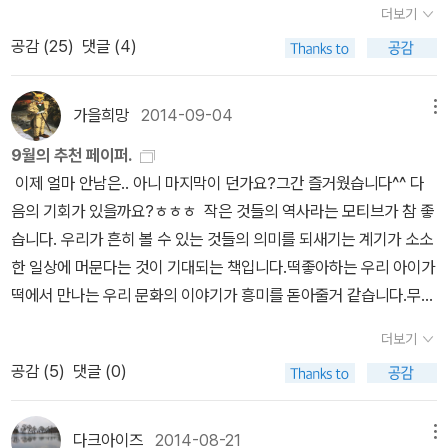
고 친구A가 통화를 시도했다. 결과는....직접 작가와 협의해보란다. 우
더보기
은 예배당 건물에 포탄이 떨어졌다고 했습니다. 그러나 뉴스에서는
이 많은 선배 교사에게 읽어보시라고 빌려줬다.걸프전을 다룬 그림책
응? 다이빙 하다가 바닥에 머리 박았나? 모두들 웅성거릴 때 사정을
여곡절 끝에 가격을 알게 되었는데...평생 그림 한점 사본 적 없는 소
거기까지만 말해 줄 뿐, 죽거나 다치게 된 이들이 간직한 이야기들에
공감 (
25
)
댓글 (4)
이었다.소녀의 웃음과 꿈을 과연 누가 앗아갔을까.걸프전 당시 작가
들어 보니 어지러워서 갑자기 쓰러졌다고 한다. 그 바람에 머리를 박
심한 우리들은 침만 흘리고 말았다는. 100만원 넘는 그림가격에 발
대해서는 입을 다물었습니다. 스러져 간 한 사람 한 사람의 얼굴, 묻혀
는 그 곳에 직접 가서 함께했다고 한다.소외된 곳, 분쟁이 있는 곳에
고 119 기다리는 중이라고. 어이쿠, 새해 초부터 크게 액땜 하시는구
발 떨어서야 어디 평생 그림 한 점 사겠는가. 그간 이런저런 그림 전시
버린 한 사람 한 사람의 어젯밤 이야기, 숨이 막힌 한 사람 한 사람의
스스로 찾아가 함께 고통을 나누는 박기범 작가.참 멋진 어른이다. 수
나. 부디 큰 문제 없으셔야 할 텐데...다행히 의식도 있고, 피도 바깥으
가을희망
2014-09-04
메뉴
회를 다녀보았지만 그림을 사고 싶은 생각은 거의 한번도 들지 않았
사랑, 저물어 버린 한 사람 한 사람의 꿈. 세상에서 단 하나 뿐인 것들.
다를 좀 떨고 나니 막혔던 가슴이 좀 트이는 듯하다.이제 지도안 짜야
로 나서 크게 안 다쳤을 거라고 짐작만 해본다. 만약 다이빙 하다가 다
었다. 집에 걸어둘 공간도 없고 돈도 그렇고... 그러나 이 화가의 그림
9월의 추천 페이퍼.
하지만 전쟁을 벌이는 이들은 그 아름다운 것들을 아주 없는 것처럼
겠다.
친 거면 우리 선생님이 굉장히 난처해졌을 것 같다. 가뜩이나 알바 중
을 보고 강한 구매욕구를 느꼈다. 삶의 고달픔과 말 못할 슬픔이 붓질
이제 얼마 안남은.. 아니 마지막이 던가요?그간 즐거웠습니다^^ 다
무시했습니다. 오로지 사망자 숫자만 헤아릴 뿐. 먼 곳의 사람들은 그
이신데 과하게 책임 생길라.ㅜ.ㅜ건강해지려고 하는 운동인데, 그것
하나하나 비늘처럼 박혀있는 그림을 보고 있으면 마치 내 아픔을 그
음의 기회가 있을까요?ㅎㅎㅎ 작은 것들의 역사라는 모티브가 참 좋
숫자에 무덤덤해질 수밖에 없었습니다. 지난 번 그 오누이가 나눈 이
때문에 탈타면 안 되지. 모두들 조심조심... 얼마 전에 수영장 화장실
려넣은 것 같은 착각이 든다. 너무나 강렬해서 내 슬픔이 알알이 떠오
습니다. 우리가 흔히 볼 수 있는 것들의 의미를 되새기는 계기가 소소
야기도, 그 노인의 얼굴에 깊게 팬 주름도, 아이를 들쳐 업고 뛰던 아
에서 실신한 사람으로서 뜨끔했었다. 자, 새해는 밝았으니 이제 지나
르다가 결국 눈물이 핑돌게 된다. 그런데 그림에는 또한 힘이 있다. 그
한 일상에 머문다는 것이 기대되는 책입니다.떡좋아하는 우리 아이가
버지의 숨소리도 그 숫자로는 알 수 없었습니다.”. 6. 숫자에는 영
간 해를 정리해 보자. 해마다 하는 것, 올해도 빠질 수 없지~2014년
게 슬픔을 이겨내는 힘인지, 힘을 내서 살아보자는 결의인지, 슬픔에
떡에서 만나는 우리 문화의 이야기가 흥미를 돋아줄거 같습니다.무엇
혼이 없죠. 수백명이 죽었다는 것은 수백개의 삶과 꿈이 사라졌다는
에는 130권의 책을 읽었다. 아마 통계를 내본 이래로 가장 저조한 숫
도 힘이 있다는 역설인지는 모르지만 힘이 있는 그림임에는 틀림없
을 먹느냐가 그 사람을 말한다고 하면. 그 나라에서 무엇을 먹느냐가
것인데, 뉴스를 통해 사라져간 삶과 꿈이 사라졌다는 것을 알기란 어
자일 것이다. 이중 그림책이 47권, 만화책이 32권, 소설책이 23권,
더보기
다. 묘한 매력이다. 질러보고 싶다!
그 나라를 설명하는 것이 아닐까합니다.내용도 기대해요. 최근 이
려우니까요. 그렇습니다. 이 책을 쓴 박기범 작가는 2003년, 미국의
그밖의 책이 28권이다. 예년에 비해서 소설의 비중이 높았구나...란
공감 (
5
)
댓글 (0)
스라엘의 팔레스타인 공격이 시작되었고, 전쟁은 여전히 상당히 고통
이라크 침공이 시작될 무렵, 그곳 아이들의 곁이 되겠다는 생각으로
생각이 든다. 나름!좋았던 책들을 분야별로 꼽아보면 이렇다. 리뷰 쓰
스러운 이슈입니다.세계적으로 정말 오래 전쟁이 이어지는 지역인 서
인간방패로 전쟁터에 들어가 함께 전쟁을 겪었다고 합니다. 인간방패
면서 별 다섯을 기꺼이 준 책들이다. 피터 콜링턴의 '똑똑한 고양이'도
남아시아. 그 생활 속에서 전쟁이 어떻게 생활에 영향을 미치는 지 생
가 되었다는 것은 미국의 이라크 전쟁의 명분에 동의하느냐 못하느
다크아이즈
2014-08-21
메뉴
무척 좋았는데 책 검색이 안 된다. 절판이어도 검색은 되던데 이상하