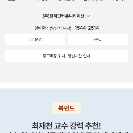
교 일등 친구가 아니다. 마찬가지로 똑똑한 한 남자가 질투하는 대상
열정도 있다는 것을 보여주고 다시 청혼하기 위해서 말이죠. 7. 두
일본군 위안부 만화 (시선)2014년 올해의 완결 미생 (모두에겐 저
은 똑 같은 레벨에 있는 사람이지 자신과 비교 대상이 될 수 없는 다른
명 모두 비슷한 처지네요. 모두 결혼을 하겠다는 소박한 꿈이 있는...
마다의 바둑이 있다)2014년 올해의 먹먹 우리집 (삶의 진심이 느껴
(주)알라딘커뮤니케이션
분야 또는 계급의 사람이 아니다. 정치인이 동료 정치인에게 무시당
네, 나이도 비슷했다고 해요. 어느 날 스미스 일병이 지키고 있는 검문
지는 우리집) 2014년 올해의 재판 솔로몬의 위증 (제 그림자를 밟고
하지 않기 위해 권모술수를 동원하는 경우는 있어도, 노숙자에게 제
1544-2514
일반문의 (발신자 부담)
소에서 소동이 일어납니다. 저쪽에서 자동차 수색을 하던 선임병이
우뚝 선 사람들)2014년 올해의 문장 생의 이면 (이승우를 만나다)2
존재를 인정받지 못할까봐 경계하지는 않는다. 정치적 목적을 위해
그 안에 타고 있던 사람과 실랑이를 벌이고 있었습니다. 서로 맞고함
1:1 문의
FAQ
014년 올해의 실화 높고 푸른 사다리 (위로와 치유, 그리고 성장의
가없는 사랑과 관심을 자신보다 계급적 하위에 있거나 또는 범접할
을 치고 차 안에 있던 한 젊은 남자가 어떤 손동작을 하기도 하면서요.
사다리를 보았다)2014년 올해의 반전 속죄 (당신의 속죄로도 보상
수 없는 상위에 있는 사람에게는 베풀 수 있지만, 그것을 같은 경쟁자
스미스 일병은 주변에서 폭탄 테러가 일어나는 것을 자주 봤기 때문
중고매장 위치, 영업시간 안내
할 수 없는 시간이 있어요)2014년 올해의 장르소설 봄에 나는 없었
입장에 있는 사람에게 할당하지는 않는다. 그들 서로는 질투가 어울
에 실랑이를 벌이고 있는 젊은 남자로부터 뭔가 위협을 느꼈어요. 그
다 (나를 들여다본다는 일이 이렇게 무서운 일일 거라고, 감히 생각지
리는 관계이기 때문이다. 민주주의 기초는 질투라는 말이 있을 정도
리고 죽고 싶지 않아서, 살아서 여자 친구를 다시 만나고 싶어서 버스
못했어요.) 2014년 올해의 사진 다른 길 (티벳에서 인디아까지, 지도
로 질투는 뒤지고 싶지 않은 인간의 본성과 관련 있다. 따라서 질투라
에 타고 있는 사람들에게 방아쇠를 당겨 총구를 휘갈겼습니다. 그런
에도 없는 마을 속으로 떠난 여행)2014년 올해의 학교 찔레꽃 (가난
는 말은 좋게 보면 자기발전의 다른 말로 보아도 무방하다. 질투할 깜
데요, 그 실랑이 벌였던 사람이 바로 택시기사 하이달이었습니다. 이
한 삶에서 피어낸 어머니들의 노래)2014년 올해의 시집 뒹구는 돌은
냥조차 되지 않을 경우 외면하거나 무시하고, 질투의 대상 위에 있을
라크에 폭격이 시작되자 한 초등학교에도 폭탄이 떨어져 수 많은 아
언제 잠 깨는가 (뒹구는 돌은 언제 잠 깨는가)2014년 올해의 눈물 우
때 인정하거나 고개 숙여 버리는 것 또한 인간 보편의 속성이기 때문
이들이 팔다리가 잘려 나갔는데요, 하이달은 운전을 할 수 있었기 때
리 모두가 세월호였다 (예슬이의 꿈, 304개 그 이상의 꿈)2014년
이다. 2. 작은 차이 희로애락을 느낀다는 면에서는 누구나 비슷하
문에 죽어가는 아이들을 병원으로 옮기는 일을 해 왔습니다. 늘 가는
올해의 역사 오늘 역사가 말하다 2014년 올해의 기생충 서민의 기생
지만, 그 감성이나 판단의 정도는 사람에 따라 다르게 나타난다. 눈치
병원에 더 이상 아이를 눕힐 곳이 없자 근처 보건소로 아이들을 싣고
충 열전 (기생충, 해치지 않아요)2014년 올해의 생명 후쿠시마에 남
가 빠른 사람이 있는가 하면 무딘 사람이 있고, 뛰어난 직관을 발휘하
가는 길에 검문소에 통과해야만 했습니다. 아이들의 출혈이 많아 위
겨진 동물들 (결국은 생명의 문제)2014년에 극장에서 본 영화는 모