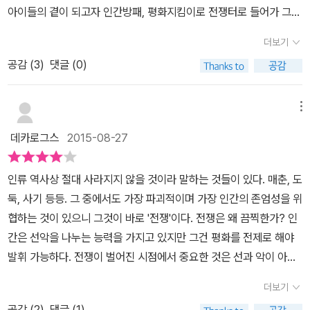
서 그저 벌벌 떨면서 어제 같은 날이 이어지기만을 바란다. 평범하게
아이들의 곁이 되고자 인간방패, 평화지킴이로 전쟁터로 들어가 그
도로 너덜너덜해졌다. 평화를 가져다주겠다며 시작한 전쟁이 평화와
은 장면만 열심히 내보내는 모습은 저 나라만의 일이 아니지요. 비
살기란 너무 어렵다. 아이가 피투성이가 된 채로 가족들을 도와줄 것
전쟁을 함께 겪었다. 한국에 돌아온 뒤로 그곳에서 인연을 맺은 이들
더 멀어지게 만들어 버린 것이다. 책에 등장하는 무스타파 할아버지
록 독재자가 있는 나라이지만, 이 나라의 구성원들은 저마다의 삶을
더보기
을 이웃 사람들에게 청하는 장면에선 마음이 짠했다. 그러나 그들을
과 우정을 나누며 평화를 바라는 일들로 지내었으나, 내전으로 치닫
의 말은 이라크의 상황을 한마디로 요약한다. 수십 년 뒤면 다다를 수
성실하게, 아름답게 꾸려가고 있었답니다. 한번도 운동화를 신어보지
도와줄 사람이 있다는 게 한편으로는 부럽기도 했다. 편의점에서 알
공감 (
3
)
댓글 (0)
는 상황에 하나둘 소식마저 멀어졌다. 세상에 대한 무력감은 글을 쓰
있는 그것을, 이 전쟁으로 하여 수백 년 뒤에나 닿을 수 있게 되고 말
못했지만 축구 선수가 꿈인 알라위. 밑으로 동생이 여섯이나 있는 이
바를 하던 여성은 피투성이가 되어 편의점으로 전력질주하는 다른 여
는 일에 대한 자괴감으로 이어졌고, 이천칠년, 한옥 짓는 일을 배우는
았다오. 이 전쟁이 우리에게 남긴 건 오로지 전쟁뿐이라오. 이제껏보
아이는 아빠를 도와 기름 배달을 하고 있습니다. 하지만 폭격은 꿈많
성을 보자 본능적으로 문을 잠그고 화장실 가는 척을 했었다. 그리고
목수학교에 들어갔다. 이천십이년, 숭례문 복원공사와 석가탑 해체보
메뉴
다 더 질기게 이어질 혹독한 시간. -본문 91쪽 ‘중동의 화약고’로 불리
은 소년의 다리에 폭탄의 파편을 심어버렸습니다. 전쟁의 피해 당
그 피투성이 여자는 그녀를 쫓아오던 한 남자에게 잡혀 처참히 죽음
수공사 같은 곳에 잡부로 들어가 맨 밑에서 일들을 배운 뒤, 지금은 문
는 이스라엘과 팔레스타인은 오늘까지도 피의 악순환을 계속하고 있
사자만 꿈을 잃은 건 아닙니다.이 전쟁에 참여한 마이클 일병은 초등
데카로그스
2015-08-27
을 맞는다. 사실 그 알바하던 여성이 무슨 죄겠는가. 근처의 경찰이 좀
화재보수기술자가 되어 일을 하고 있다. 1973년 서울에서 태어났고,
고, 지구상 유일한 분단국인 한반도 역시 분단 이후 오늘까지 사실상
교사 임명 직전에 이 전쟁에 자원했습니다. 자신이 떠나온 나라만큼
더 제대로 일했다면. 편의점 본사가 알바생과 주변 사람들의 안전을
「글과그림」 동인...으로 『문제아』, 『미친개』 같은 동화를 썼다. 김종
‘전쟁 중’이다. 전쟁은 오늘도 계속되고 있다. 아마 인류 역사에서 전
소중한 이곳의 아이들을 지키기 위한 소명을 갖고 말입니다.이 전쟁
인류 역사상 절대 사라지지 않을 것이라 말하는 것들이 있다. 매춘, 도
지킬 궁리를 좀 더 일찍 했더라면. 마치 전쟁과 같이 팍팍한 삶을 사는
숙.그림 그리는 사람. 아무것도 먹지 않은 채 그림만 그릴 수 있다면
쟁이 완전히 사라지는 순간은 영원히 오지 않을 것이다. 그러므로 이
이 그 아이들에게 해방을 줄 거라고 믿었던 거지요.그들의 정치가들
둑, 사기 등등. 그 중에서도 가장 파괴적이며 가장 인간의 존엄성을 위
자본주의 국가가 우리나라로구나 하는 생각이 들어 착잡했다. 마치
좋겠다고 말한다. 그림 그리는 것으로 진정의 끝에 닿고자 하며, 붓을
책이 단순한 반전 구호가 아닌 “평화를 살아가는 일”에 대해, “빼앗을
이 주장했던 것처럼 이 전쟁은 위대하고 정의롭다고 생각했으니까
협하는 것이 있으니 그것이 바로 '전쟁'이다. 전쟁은 왜 끔찍한가? 인
좀비물을 보는 듯한 기분도 들었는데, 확실히 좀비 영화를 보고 이야
잡으면 고통스러운 대결을 놓지 못한다. 가난하고 굶주리고 눈물겨운
것도, 빼앗을 수도 없는 삶”에 대해 이야기하는 것은 의미심장하다.
요. 많은 사람들이 그리 생각했을 겁니다.전쟁을 지켜보는 이웃 나라
간은 선악을 나누는 능력을 가지고 있지만 그건 평화를 전제로 해야
기를 나눌 때 어떤 이는 '저럴 땐 군인이 되는 게 가장 편해'라고 나에
것, 그것을 외면하지 않고 그 극한의 칼날 위를 걸어야만 비로소 자유
결국 전쟁은 인간의 욕심이 빚어내는 최대의 비극이니 말이다. 『그 꿈
들도 그랬을 겁니다. 참으로 어려운 이야기입니다. 우리도 그랬으니
발휘 가능하다. 전쟁이 벌어진 시점에서 중요한 것은 선과 악이 아니
게 말했다. 살아남는데엔 편하겠지만 죄책감을 느껴 다시 이라크로
로워질 수 있는. 그러하기에 그의 작업을 지켜보는 일은 조마조마하
들』을 쓰고 그린 작가와 화가에 대해 한국이라크반전평화팀은 미국
까요. 한국전쟁 당시 피난민들에게, 대다수 한국 사람들에게 미국은,
라 아군인가 적군이가 그 뿐이다. 즉, 누구 편이냐가 문제이지 그것이
돌아올 때 아이들이 돌을 던진다면, 그 군인의 마음은 편할까? 이라
기만 하다. 당신의 붓질 하나하나가 얼마나 고통스러울지를 알기에.
의 이라크 침공에 반대하여 현지에서 반전, 난민 구호, 의료 지원 활동
더보기
미군은 구원이지 않았습니까. 영원한 우방에 지치지 않는 외사랑! 지
옳으냐 그르냐는 문제가 안되는 것이다. 이를 문제삼기에는 '생명'이
크로 돌아가지 않더라도 마음에 평생 무거운 짐을 지고 사는 건 변하
자신의 모든 것을 살라 버릴 것만 같은, 몸속 식지 않는 불덩이. 그러
등을 하기 위해 2003년 1월 결성된 단체로, 박기범 작가는 이 단체를
금도 그걸 신앙처럼 믿는 사람이 얼마나 많던가요. 세상에 공짜란 없
공감 (
2
)
댓글 (1)