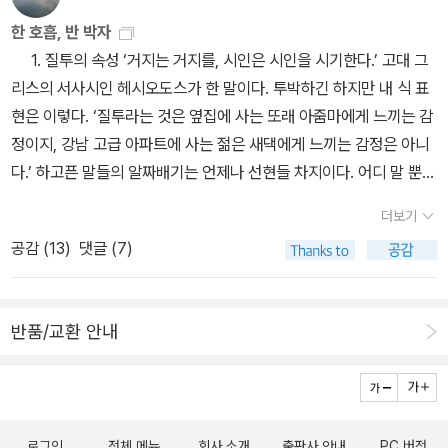
각할 수 있게 하는 책이기를 기대합니다.모든 전쟁이 '생명보다 귀한
냐, 그러니까 이라크 독재자인 후세인 편이냐 미국 편이냐 하는 것과
군. 2014년 올해의 그림 첼로 노래하는 나무 (이세 히데코, 숲을 나
한 호흡, 반 박자
것은 없다'라고 하면서 끝난다는 말이 있습니다. 그 생각이 계속 지속
는 전혀 다른 문제입니다. 왜냐하면 이라크인들도 독재자의 지배가
무를 노래하다)2014년 올해의 기획 너구리 판사 퐁퐁이 (법, 가까이
1. 질투의 속성 ‘거지는 거지를, 시인은 시인을 시기한다.’ 고대 그
된다면 전쟁자체가 일어나지 않을 수도 있지 않을까요? 전쟁을 경험
옳지 않다고 생각을 했기 때문인데요, 박기범 작가는 독재보다도 어
느낄 수 있어요. 퐁퐁이 판사와 함께)2014년 올해의 상상력 이봐요
리스의 서사시인 헤시오도스가 한 말이다. 투박하긴 하지만 내 식 표
하지 않은 세대들에게 전쟁의 속살을 감성적으로 느끼게 해줄 작품일
떤 명분이 있다고 하더라도 전쟁이 더 나쁘다고 생각합니다. 그리고
까망 씨! (까망 씨의 관심을 끌어당긴 건 외계인!)2014년 올해의 서
현은 이렇다. ‘질투라는 것은 옆집에 사는 또래 아줌마에게 느끼는 감
거라 시대합니다. 열세살 초딩군과 6살 푸린양이 엄마와 유럽으로
직접 전쟁을 겪으면서 한 개인의 삶이라는 관점에서 보자면 전쟁에는
정미 강아지와 염소 새끼 (악동 강아지와 골난 염소 새끼)2014년 올
정이지, 강남 고급 아파트에 사는 젊은 새댁에게 느끼는 감정은 아니
갑니다. 한창 사춘기의 문턱인 아들과 이제 막 '미운 일곱살'을 향해가
결코 승자와 패자도 없고 모두가 패자라는 것을 더욱 확신하게 됩니
해의 아픔 그 꿈들 (그곳에 꿈들이 있었습니다)2014년 올해의 메시
다.’ 하고픈 말들의 알짜배기는 언제나 선현들 차지이다. 어디 말 뿐일
는 딸과의 여행이라니.. 아직 여권을 들고 아이와 갈 엄두를 내지 못하
다. 이 책에는 가슴 아픈 이야기들이 너무 많은데요, 이런 이야기도
지 우리 엄마는 청소 노동자예요 (연대, 세상에서 가장 아름다운 응
까. 인생 전반에 걸쳐 후대들은 선대들이 이미 이룬 것들을 인정하고
는 엄마에게 왠지 꿈만 같은 이야기입니다. 그래도 그 안에서 아이와
있습니다. 택시 기사인 하이달의 꿈은 곧 결혼할 가디르와 조그만 보
더보기
원)2014년 올해의 감동 노란 샌들 한짝 (노란 샌들 한짝이 보여준 우
적용하고 재확인하는 과정에 지나지 않는다. 그래서 흔히 예술을 말
함께 성장하고 아이들 새로움을 받아들이는 모습을 기대합니
금자리에서 가디르를 닮은 아기를 낳고, 해 저물녘 티그리스 강변을
공감 (
13
)
댓글 (7)
정) 뒤늦게 완간 사실을 알게 된 이키가미와 완간되고 역시 한템포 늦
할 때 지상에는 더 이상 새로운 것은 없다고 말하는지도 모르겠다.
다. 요즘의 육아지침서들은 '불안'과 '죄책감'을 먹고 자란다고
가디르와 함께 거니는 것입니다. 소박한 꿈이죠. 또 다른 한 사람이 있
게 읽게 된 미생이 있다. 미생은 아직 9권을 읽지 못했다. 2015년의
어쨌든 질투는 같은 레벨 선상에 있을 때 느끼는 감정이다. 같은 목
들 하는데..그 불안에서 벗어나 무모들 스스로가 한걸음 한걸음 걸을
습니다. 이번에는 이 전쟁에 참전한 군인인 미국인 스미스 일병입니
첫책이 될 가능성이 크다.2014년 올해의 상큼 주말엔 숲으로(곁에
적 비슷한 상황에서 같은 산을 오르거나 같은 배를 탄 사람끼리 생기
수 있는 힘을 전해줄 책이라고 기대합니다. EBS 다큐나 부모-아이
다. 스미스는 원래 트럭 운전을 하고 있었는데요, 여자 친구인 메이가
반품/교환 안내
두고 오래 읽고 싶은 상큼한 책)2014년 올해의 가상 세계 이키가미1
는 게 질투지, 다른 목적 다른 상황에서 다른 산을 오르거나 다른 배를
관련 교양프로그램의 수준을 믿습니다.아이와 부모가 같이 성장하고
자신의 아이를 임신하고 결혼을 하려 했는데 여자친구의 아버지가 결
0(마지막으로 배달된 사망예고장)2014년 올해의 열정 신부이야기6
탄 사람끼리는 애초에 질투라는 감정이 생겨나지 않는다. 내 모의고
온전히 만나서 세상의 평화에 한걸음 더 나아가는 힘이 되는 책일거
혼을 반대했다고 합니다. 여자친구의 아버지는 스미스를 열정도, 용
(초원에서 살아남는 것, 초원에서 성장한다는 것...)2014년 올해의 1
사 성적의 비교 대상은 경쟁 상대인 내 짝지이지, 먼 학교에 다니는 나
라고 기대하며 추천해봅니다. 부산스러운 명절, 여러가지 이슈들
기도 없는 청춘으로 보았다고 해요. 스미스는 그래서 이라크 파병 군
9금 인 디즈 워즈2 (몇 번의 반전 어느 게 진짜일까?)2014년 올해의
와 비슷한 성적을 내는 아이이거나 처음부터 비교대상이 아니었던 전
이 있는 가을이지만, 모두 즐겁고 행복하시기를 기원합니다.
인이 되기로 했다고 합니다. 여자친구의 아버지에게 자신이 용기있고
유머 마조 앤 새디 3 (만화 같은 삶을 사는 부부)2014년 올해의 기억
로그인
전체 메뉴
회사 소개
출판사 안내
PC 버전