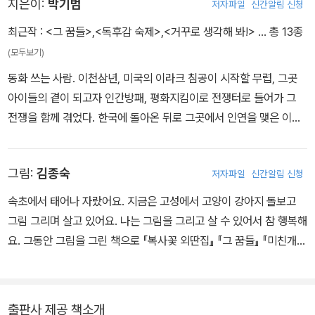
지은이:
박기범
저자파일
신간알림 신청
최근작 :
<그 꿈들>
,
<독후감 숙제>
,
<거꾸로 생각해 봐!>
… 총 13종
(모두보기)
동화 쓰는 사람. 이천삼년, 미국의 이라크 침공이 시작할 무렵, 그곳
아이들의 곁이 되고자 인간방패, 평화지킴이로 전쟁터로 들어가 그
전쟁을 함께 겪었다. 한국에 돌아온 뒤로 그곳에서 인연을 맺은 이들
과 우정을 나누며 평화를 바라는 일들로 지내었으나, 내전으로 치닫
는 상황에 하나둘 소식마저 멀어졌다. 세상에 대한 무력감은 글을 쓰
그림:
김종숙
저자파일
신간알림 신청
는 일에 대한 자괴감으로 이어졌고, 이천칠년, 한옥 짓는 일을 배우는
목수학교에 들어갔다. 이천십이년, 숭례문 복원공사와 석가탑 해체보
속초에서 태어나 자랐어요. 지금은 고성에서 고양이 강아지 돌보고
수공사 같은 곳에 잡부로 들어가 맨 밑에서 일들을 배운 뒤, 지금은 문
그림 그리며 살고 있어요. 나는 그림을 그리고 살 수 있어서 참 행복해
화재보수기술자가 되어 일을 하고 있다. 1973년 서울에서 태어났고,
요. 그동안 그림을 그린 책으로 『복사꽃 외딴집』 『그 꿈들』 『미친개』
「글과그림」 동인으로 『문제아』, 『미친개』 같은 동화를 썼다. gibumi.
가 있어요.
tistory.com
출판사 제공 책소개