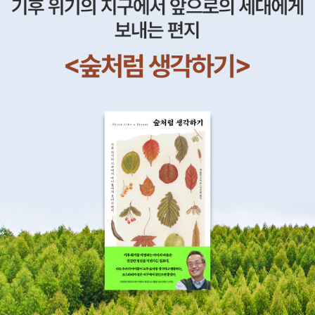
는 사람이 있는가 하면 어리바리함 속에 헤매는 사람도 있다. 일반적
급한 상황이라 하이달은 너무 급하니까 그냥 지나가게 해달라고 부탁
두 합해서 86편이다. 2013년이 94편이었으니까 다소 줄었지만 비
으로 여성이 남성에 비해 눈치가 빠르고 직관 또한 뛰어나다고 한다.
을 했는데, 군인들은 무조건 입다물고 기다려라는 거죠. 하이달은
슷하게 본 듯하다. DVD로 본 것까지 포함하면 대략 90여 편 될 것
단순 말싸움에서 아내가 남편을 압도하며, 어떤 상황에서 남성에 비
“아이들이 죽어간다”고 외쳤지만, 군인은 “한마디만 더 나불대면 테
같다. 아무튼 여전히 극장에서 더 많이 보고 있다. 극장에서 못 본 영
해 여성이 빠르게 판단·결정한다는 점 등을 보면 수긍할 수밖에 없다.
러범으로 생각하겠다”고 합니다. 그런데 두 사람은 한 사람은 미국인,
화는 앞으로도 못 보고 지나갈 가능성이 아주 짙다. 86편의 영화 중
근본적으로야 눈치나 직관의 문제는 남녀 차이가 아니라, 개별자의
한 사람은 이라크인이니까 서로 대화가 잘 될 리가 없죠. 그래서 안타
별점 5개를 기꺼이 매긴 영화는 모두 15편이다. 이중 dvd로 아직 나
성정이나 처한 상황과 관련이 있을 것이다. 하지만 일상의 여러 경험
까운 마음에 하이달의 목소리가 커졌던 겁니다. 울부짖듯 애원을 했
오지 않은 것으로 '은밀한 가족'이 있다. 자유의 언덕과 초콜렛 도넛,
이라는 프리즘을 통해서 보면 남자의 직관보다 여자의 직관이 앞선다
으니까요. 거기에 놀라서 스미스 일병이 하이달에게 총을 쏜 겁니다.
나를 찾아줘와 보이후드도 아직 출시 전이다. 최근 작품이라서 그런
는 것을 부정할 도리가 없다. 『당신은 이미 읽혔다』라는 책에 다음과
트럭기사인 스미스가 택시기사인 하이달을 쏘아죽인 거죠. 청혼을 준
가 보다. 2014년 올해의 까메오 수상한 그녀-김수현2014년 올해의
같은 구절이 나온다. “여자는 별로 말이 없었지만 미소를 머금고 있었
비하던 하이달에게 또 다른 청혼을 준비하던 스미스가 말이죠. 8.
애니메이션 겨울왕국 (레리꼬~는 지겨워졌음에도 불구하고!)2014
다. 밥은 계속 대화를 시도했다. 때마침 밥의 여성 친구가 옆을 지나가
아, 가슴이 아프네요. 한 사람은 전쟁에서 죽고 싶지 않다는 두려움 때
년 올해의 기대 이상 피 끓는 청춘 (기대치를 내려놓으면 평점이 올라
다 이렇게 속삭였다. 밥, 포기해. 저 여자는 너를 얼간이라고 생각하고
문에, 다른 한 사람은 전쟁에서 죽어가는 아이를 살려야겠다는 간절
간다!)2014년 올해의 관절 로보캅(4dx로는 액션 영화 보는 것 아니
있어. 밥은 깜짝 놀랐다. ‘저렇게 날 보며 미소를 짓고 있는데 믿을 수
함 때문에 이런 일이 벌어진거네요. 정말 전쟁에서는 그 어느 누구도
다. 관절 나간다!)2014년 올해의 분장 아메리칸 허슬(크리스찬 베일
없어.’ 보통 남자들과 마찬가지로 밥은 입술을 꽉 다물고 치아를 드러
승자가 될 수 없는 것 같아요. 이 책에는 사람들의 꿈이 전쟁에서 사
지못미..ㅜ.ㅜ) 2014년 올해의 가슴 300-제국의 부활(에바 그린
내지 않은 채 짓는 여성의 미소가 무엇을 의미하는지 전혀 몰랐다.”
그라드는 무수한 이야기들이 실려 있습니다. 기름통을 배달하지만 축
짱!)2014년 올해의 음악 영화 인사이드 르윈(연기 잘해 노래도 잘해.
꽉 다문 입술을 옆으로 당겨 일자를 만들고, 치아를 거의 드러내지 않
구 선수가 꿈인 한 소년의 무릎에 폭탄의 파편이 박히고, 90세의 노
주르륵!)2014년 올해의 청소년 도희야/ 거인(이 안타까운 아이들을
고 웃는 거짓 미소를 남자는 자신에 대한 호의로 착각한 것이다. 속마
인이 평생 처음 갖게 된 집이 폭격으로 폐허가 됩니다. 아마 청취자분
어찌 할까...)2014년 올해의 미장센 그랜드 부다페스트 호텔(올해의