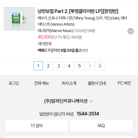
낭만보컬 Part 2. [투명클리어반 LP][한정반]
배수지
,
신유나
,
티파니 영 (Tiffany Young)
,
민서
,
가인 (Gain)
,
여러
아티스트 (Various Artists)
워너뮤직(Warner Music)
|
2026년 08월
49,000
원 (17% 할인 / 490원)
예약판매
택배
로 주문하면
8월 20일 출고
변경
1
2
3
4
5
로그인
전체 메뉴
회사 소개
출판사 안내
PC 버전
(주)알라딘커뮤니케이션
1544-2514
일반문의 (발신자 부담)
1:1 문의
FAQ