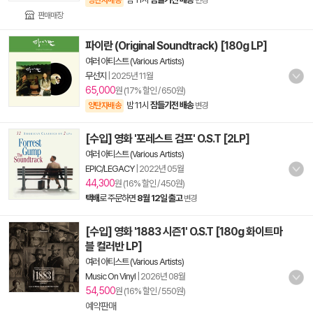
양탄자배송
변경
판매매장
파이란 (Original Soundtrack) [180g LP]
여러 아티스트 (Various Artists)
무선지
|
2025년 11월
65,000
원 (17% 할인 / 650원)
밤 11시
잠들기전 배송
양탄자배송
변경
[수입] 영화 '포레스트 검프' O.S.T [2LP]
여러 아티스트 (Various Artists)
EPIC/LEGACY
|
2022년 05월
44,300
원 (16% 할인 / 450원)
택배
로 주문하면
8월 12일 출고
변경
[수입] 영화 '1883 시즌1' O.S.T [180g 화이트마
블 컬러반 LP]
여러 아티스트 (Various Artists)
Music On Vinyl
|
2026년 08월
54,500
원 (16% 할인 / 550원)
예약판매