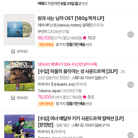
택배
로 주문하면
8월 25일 출고
변경
왕과 사는 남자 OST [180g 픽처 LP]
여러 아티스트 (Various Artists)
,
달파란
(작곡가)
무선지
|
2026년 07월
68,000
10.0
원 (17% 할인 / 680원)
밤 11시
잠들기전 배송
양탄자배송
변경
판매매장
SIDE4는 재생되지 않습니다 (3면 음악 수록)
[수입] 하울의 움직이는 성 사운드트랙 [2LP]
- 20
20년 일본 RSD 한정반
-
스튜디오 지브리 일본 LP 1
히사이시 조 (Hisaishi Joe)
(작곡가)
Tokuma Japan
|
2020년 11월
78,000
9.5
원 (16% 할인 / 780원)
판매매장
밤 11시
잠들기전 배송
양탄자배송
변경
[수입] 마녀 배달부 키키 사운드트랙 컬렉션 [LP]
[한정반]
- 일본 생산
-
스튜디오 지브리 일본 LP 10
히사이시 조
(작곡가)