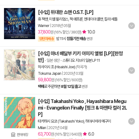
[수입] 위대한 쇼맨 O.S.T. [LP]
휴 잭맨
,
미셸 윌리엄스
,
잭 애프론
,
젠데이아 콜먼
,
킬라 세틀
Warner
|
2018년 05월
37,800
10.0
원 (16% 할인 / 380원)
밤 11시
잠들기전 배송
양탄자배송
변경
[수입] 마녀 배달부 키키 이미지 앨범 [LP][한정
반]
- 일본 생산
-
스튜디오 지브리 일본 LP 11
히사이시 조 (Hisaishi Joe)
(작곡가)
Tokuma Japan
|
2020년 03월
59,800
원 (16% 할인 / 600원)
택배
로 주문하면
8월 12일 출고
변경
[수입] Takahashi Yoko , Hayashibara Megu
mi - Evangelion Finally [핑크 & 마젠타 컬러 2L
P]
타카하시 요코 (Takahashi Yoko)
,
하야시바라 메구미
Milan
|
2021년 04월
63,700
6.0
원 (16% 할인 / 640원)
판매매장