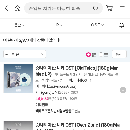
음반
LP
O.S.T
이 분야에
2,377
개의 상품이 있습니다.
옵션
승리의 여신: 니케 OST [Old Tales] (180g Mar
bled LP)
- 게이트폴드 자켓+이너 슬리브+크레딧 인서트+홀
로그램 엽서 세트
-
승리의 여신: 니케 OST 1
여러 아티스트 (Various Artists)
지니(genie)뮤직
|
2026년 09월
48,900
원 (20% 할인 / 490원)
예약판매
택배
로 주문하면
9월 4일 출고
변경
승리의 여신: 니케 OST [Over Zone] (180g Ma