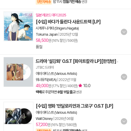
밤 11시
잠들기전 배송
양탄자배송
변경
일본 레코드 데이 2025
[수입] 바다가 들린다 사운드트랙 [LP]
시게루 나가타 (Shigeru Nagata)
Tokuma Japan
|
2025년 12월
58,500
원 (16% 할인 / 590원)
품절
드라마 '설강화' O.S.T [화이트칼라 LP][한정반]
-
JTBC 드라마
여러 아티스트 (Various Artists)
워너뮤직(WEA)
|
2022년 11월
49,000
10.0
원 (17% 할인 / 490원)
택배
로 주문하면
8월 11일 출고
변경
[수입] 영화 '만달로리안과 그로구' O.S.T [LP]
여러 아티스트 (Various Artists)
Walt Disney
|
2026년 06월
57,200
원 (16% 할인 / 580원)
밤 11시
잠들기전 배송