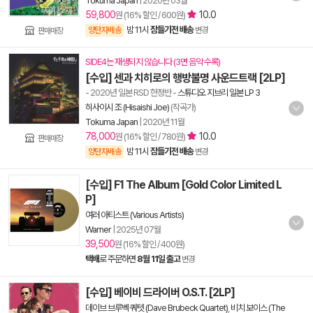
Tokuma Japan
|
2020년 03월
59,800
10.0
원 (16% 할인 / 600원)
밤 11시
잠들기전 배송
양탄자배송
변경
판매매장
SIDE4는 재생되지 않습니다 (3면 음악 수록)
[수입] 센과 치히로의 행방불명 사운드트랙 [2LP]
- 2020년 일본 RSD 한정반
-
스튜디오 지브리 일본 LP 3
히사이시 조 (Hisaishi Joe)
(작곡가)
Tokuma Japan
|
2020년 11월
78,000
10.0
원 (16% 할인 / 780원)
판매매장
밤 11시
잠들기전 배송
양탄자배송
변경
[수입] F1 The Album [Gold Color Limited L
P]
여러 아티스트 (Various Artists)
Warner
|
2025년 07월
39,500
원 (16% 할인 / 400원)
택배
로 주문하면
8월 11일 출고
변경
[수입] 베이비 드라이버 O.S.T. [2LP]
데이브 브루벡 쿼텟 (Dave Brubeck Quartet)
,
비치 보이스 (The