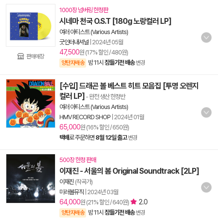
1000장 넘버링 한정판
시네마 천국 O.S.T [180g 노랑컬러 LP]
여러 아티스트 (Various Artists)
굿인터내셔널
|
2024년 05월
47,500
원 (17% 할인 / 480원)
판매매장
밤 11시
잠들기전 배송
양탄자배송
변경
[수입] 드래곤 볼 베스트 히트 모음집 [투명 오렌지
컬러 LP]
- 완전 생산 한정반
여러 아티스트 (Various Artists)
HMV RECORD SHOP
|
2024년 01월
65,000
원 (16% 할인 / 650원)
택배
로 주문하면
8월 12일 출고
변경
500장 한정 판매
이재진 - 서울의 봄 Original Soundtrack [2LP]
이재진
(작곡가)
미러볼뮤직
|
2024년 03월
64,000
2.0
원 (21% 할인 / 640원)
밤 11시
잠들기전 배송
양탄자배송
변경