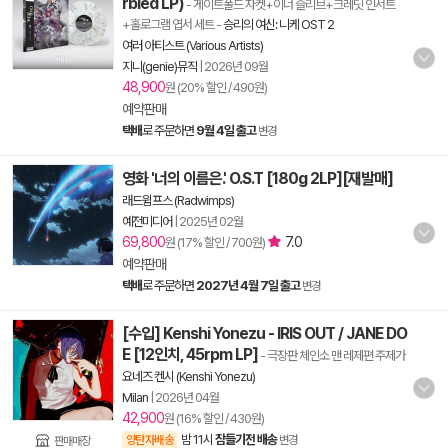
rbled LP)
- 게이트폴드 자켓+이너 슬리브+크레딧 인서트
+홀로그램 엽서 세트
-
승리의 여신: 니케 OST 2
여러 아티스트 (Various Artists)
지니(genie)뮤직
|
2026년 09월
48,900
원 (20% 할인 / 490원)
예약판매
택배
로 주문하면
9월 4일 출고
변경
영화 '너의 이름은.' O.S.T [180g 2LP][재발매]
래드윔프스 (Radwimps)
예전미디어
|
2025년 02월
69,800
7.0
원 (17% 할인 / 700원)
예약판매
택배
로 주문하면
2027년 4월 7일 출고
변경
[수입] Kenshi Yonezu - IRIS OUT / JANE DO
E [12인치, 45rpm LP]
- 극장판 체인소 맨 레제편 주제가
요네즈 켄시 (Kenshi Yonezu)
Milan
|
2026년 04월
42,900
원 (16% 할인 / 430원)
밤 11시
잠들기전 배송
양탄자배송
변경
판매매장