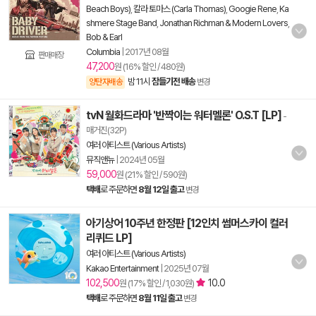
Beach Boys)
,
칼라 토마스 (Carla Thomas)
,
Googie Rene
,
Ka
shmere Stage Band
,
Jonathan Richman & Modern Lovers
,
Bob & Earl
Columbia
|
2017년 08월
판매매장
47,200
원 (16% 할인 / 480원)
밤 11시
잠들기전 배송
양탄자배송
변경
tvN 월화드라마 '반짝이는 워터멜론' O.S.T [LP]
-
매거진(32P)
여러 아티스트 (Various Artists)
뮤직앤뉴
|
2024년 05월
59,000
원 (21% 할인 / 590원)
택배
로 주문하면
8월 12일 출고
변경
아기상어 10주년 한정판 [12인치 썸머스카이 컬러
리퀴드 LP]
여러 아티스트 (Various Artists)
Kakao Entertainment
|
2025년 07월
102,500
10.0
원 (17% 할인 / 1,030원)
택배
로 주문하면
8월 11일 출고
변경