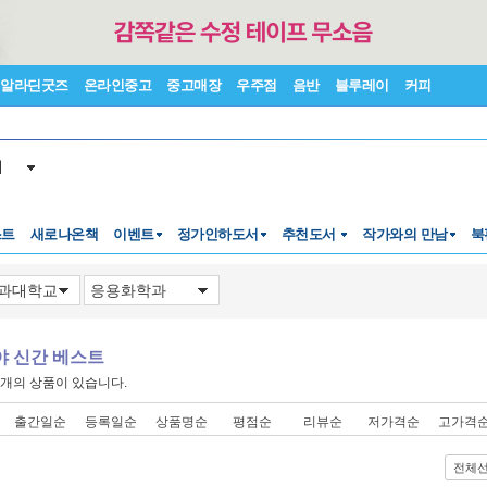
알라딘굿즈
온라인중고
중고매장
우주점
음반
블루레이
커피
서
스트
새로나온책
이벤트
정가인하도서
추천도서
작가와의 만남
북
야 신간 베스트
개의 상품이 있습니다.
출간일순
등록일순
상품명순
평점순
리뷰순
저가격순
고가격
전체