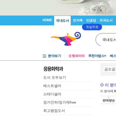
HOME
전자책
만권당
외국도서
국내도서
첫달무료
국내도
분야보기
오뒷세이아
추천마법사
베
응용화학과
도서 모두보기
이 분
베스트셀러
이 분야에
0
스테디셀러
판매량순
정가인하/정가제free
최고평점도서