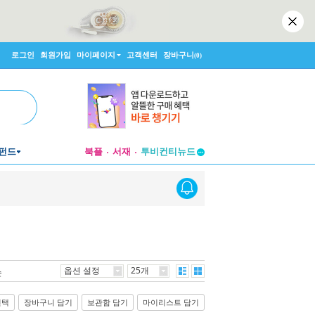
로그인
회원가입
마이페이지
고객센터
장바구니
(0)
펀드
북플
서재
투비컨티뉴드
창작플랫폼
투비컨티뉴드
옵션 설정
25개
순
선택
장바구니 담기
보관함 담기
마이리스트 담기