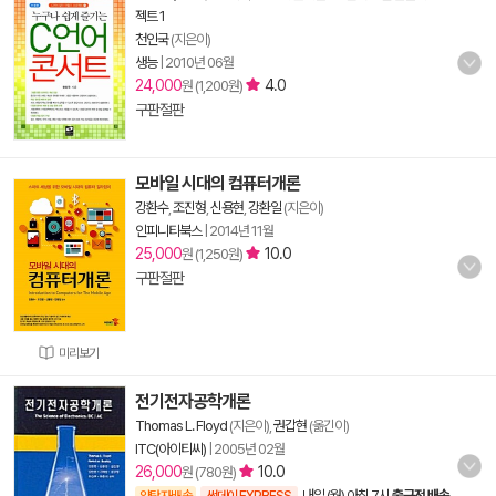
젝트 1
천인국
(지은이)
생능
|
2010년 06월
24,000
4.0
원 (1,200원)
구판절판
모바일 시대의 컴퓨터개론
강환수
,
조진형
,
신용현
,
강환일
(지은이)
인피니티북스
|
2014년 11월
25,000
10.0
원 (1,250원)
구판절판
미리보기
전기전자공학개론
Thomas L. Floyd
(지은이),
권갑현
(옮긴이)
ITC(아이티씨)
|
2005년 02월
26,000
10.0
원 (780원)
내일 (월) 아침 7시
출근전 배송