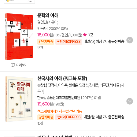
문학의 이해
권영민
(지은이)
민음사
|
2009년 08월
18,000
7.2
원 (10% 할인 / 1,000원)
내일 (월) 아침 7시
출근전 배송
양탄자배송
썬데이 EXPRESS
변경
미리보기
한국사의 이해 (워크북 포함)
송찬섭
,
전덕재
,
이익주
,
정재훈
,
염정섭
,
김태웅
,
최규진
,
박태균
(지
은이)
한국방송통신대학교출판문화원
|
2017년 01월
19,600
원 (190원)
책소개페이지에서 분철 선택 가능
내일 (월) 아침 7시
출근전 배송
양탄자배송
썬데이 EXPRESS
변경