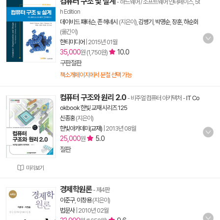
컴퓨터 구조 및 설계
- 하드웨어 / 소프트웨어 인터페이스, 5t
h Edition
데이비드 패터슨
,
존 헤네시
(지은이),
김병기
,
박명순
,
장훈
,
하순회
(옮긴이)
한티미디어
|
2015년 01월
35,000
10.0
원 (1,750원)
구판절판
책소개페이지에서 분철 선택 가능
컴퓨터 구조와 원리 2.0
- 비주얼 컴퓨터 아키텍처
-
IT Co
okbook 한빛 교재 시리즈 125
신종홍
(지은이)
한빛아카데미(교재)
|
2013년 08월
25,000
5.0
원
절판
미리보기
경제학원론
- 제4판
이준구
,
이창용
(지은이)
법문사
|
2010년 02월