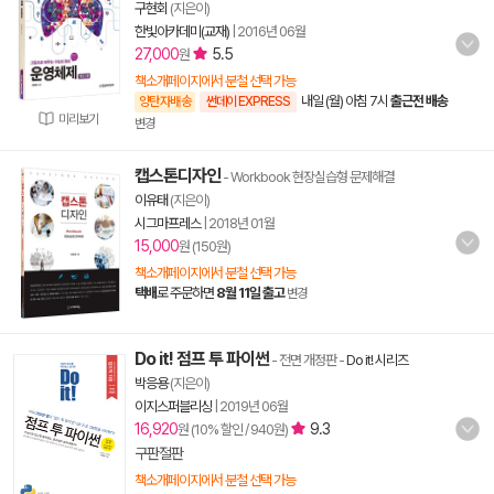
구현회
(지은이)
한빛아카데미(교재)
|
2016년 06월
27,000
5.5
원
책소개페이지에서 분철 선택 가능
내일 (월) 아침 7시
출근전 배송
양탄자배송
썬데이 EXPRESS
미리보기
변경
캡스톤디자인
- Workbook 현장실습형 문제해결
이유태
(지은이)
시그마프레스
|
2018년 01월
15,000
원 (150원)
책소개페이지에서 분철 선택 가능
택배
로 주문하면
8월 11일 출고
변경
Do it! 점프 투 파이썬
- 전면 개정판
-
Do it! 시리즈
박응용
(지은이)
이지스퍼블리싱
|
2019년 06월
16,920
9.3
원 (10% 할인 / 940원)
구판절판
책소개페이지에서 분철 선택 가능