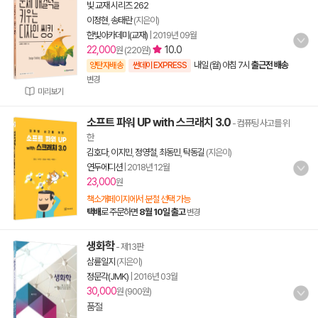
빛 교재 시리즈 262
이정현
,
송태란
(지은이)
한빛아카데미(교재)
|
2019년 09월
22,000
10.0
원 (220원)
내일 (월) 아침 7시
출근전 배송
양탄자배송
썬데이 EXPRESS
변경
미리보기
소프트 파워 UP with 스크래치 3.0
- 컴퓨팅 사고를 위
한
김호다
,
이지민
,
정영철
,
최동민
,
탁동길
(지은이)
연두에디션
|
2018년 12월
23,000
원
책소개페이지에서 분철 선택 가능
택배
로 주문하면
8월 10일 출고
변경
생화학
- 제13판
삼륜일지
(지은이)
정문각(JMK)
|
2016년 03월
30,000
원 (900원)
품절