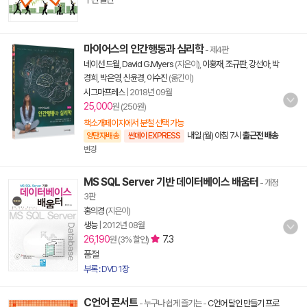
마이어스의 인간행동과 심리학
- 제4판
네이선 드월
,
David G.Myers
(지은이),
이홍재
,
조규판
,
강선아
,
박
경희
,
박은영
,
신윤경
,
이수진
(옮긴이)
시그마프레스
|
2018년 09월
25,000
원 (250원)
책소개페이지에서 분철 선택 가능
내일 (월) 아침 7시
출근전 배송
양탄자배송
썬데이 EXPRESS
변경
MS SQL Server 기반 데이터베이스 배움터
- 개정
3판
홍의경
(지은이)
생능
|
2012년 08월
26,190
7.3
원 (3% 할인)
품절
부록 : DVD 1장
C언어 콘서트
- 누구나 쉽게 즐기는
-
C언어 달인 만들기 프로