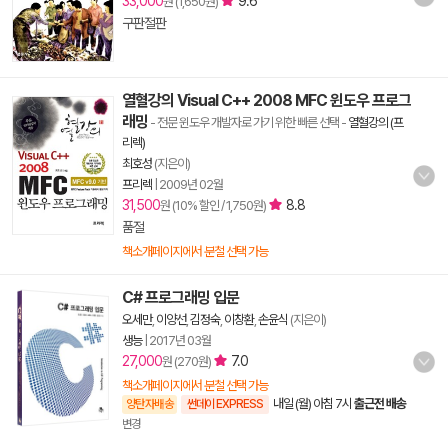
33,000
9.6
원 (1,650원)
구판절판
열혈강의 Visual C++ 2008 MFC 윈도우 프로그
래밍
- 전문 윈도우 개발자로 가기 위한 빠른 선택
-
열혈강의 (프
리렉)
최호성
(지은이)
프리렉
|
2009년 02월
31,500
8.8
원 (10% 할인 / 1,750원)
품절
책소개페이지에서 분철 선택 가능
C# 프로그래밍 입문
오세만
,
이양선
,
김정숙
,
이창환
,
손윤식
(지은이)
생능
|
2017년 03월
27,000
7.0
원 (270원)
책소개페이지에서 분철 선택 가능
내일 (월) 아침 7시
출근전 배송
양탄자배송
썬데이 EXPRESS
변경