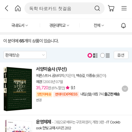
국내도서
경운대학교
전체
이 분야에
65
개의 상품이 있습니다.
옵션
서양미술사 (무선)
에른스트 H. 곰브리치
(지은이),
백승길
,
이종숭
(옮긴이)
예경
|
2003년 07월
35,720
9.1
원 (6% 할인)
내일 (월) 아침 7시
출근전 배송
양탄자배송
썬데이 EXPRESS
변경
운영체제
- 그림으로 배우는 구조와 원리, 개정 3판
-
IT Cookb
ook 한빛 교재 시리즈 202