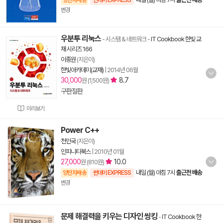
양탄자배송
썬데이 EXPRESS
변경
우분투 리눅스
- 시스템 & 네트워크
-
IT Cookbook 한빛 교
재 시리즈 166
이종원
(지은이)
한빛아카데미(교재)
|
2014년 06월
30,000
8.7
원 (1,500원)
구판절판
미리보기
Power C++
천인국
(지은이)
인피니티북스
|
2010년 01월
27,000
10.0
원 (810원)
내일 (월) 아침 7시
출근전 배송
양탄자배송
썬데이 EXPRESS
변경
문제 해결력을 키우는 디자인 씽킹
-
IT Cookbook 한