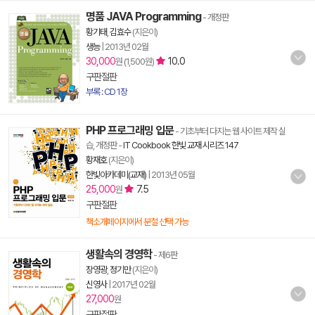
명품 JAVA Programming
- 개정판
황기태
,
김효수
(지은이)
생능
|
2013년 02월
30,000
10.0
원 (1,500원)
구판절판
부록 : CD 1장
PHP 프로그래밍 입문
- 기초부터 다지는 웹 사이트 제작 실
습, 개정판
-
IT Cookbook 한빛 교재 시리즈 147
황재호
(지은이)
한빛아카데미(교재)
|
2013년 05월
25,000
7.5
원
구판절판
책소개페이지에서 분철 선택 가능
생활속의 경영학
- 제6판
장영광
,
정기만
(지은이)
신영사
|
2017년 02월
27,000
원
구판절판