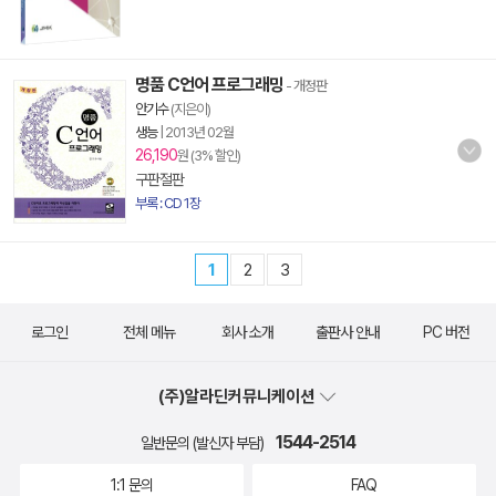
명품 C언어 프로그래밍
- 개정판
안기수
(지은이)
생능
|
2013년 02월
26,190
원 (3% 할인)
구판절판
부록 : CD 1장
1
2
3
로그인
전체 메뉴
회사 소개
출판사 안내
PC 버전
(주)알라딘커뮤니케이션
1544-2514
일반문의 (발신자 부담)
1:1 문의
FAQ