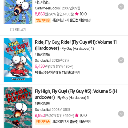
테드 아널드
Cartwheel Books
|
2007년 09월
8,880
10.0
원 (20% 할인 / 450원)
내일 아침 7시
출근전 배송
양탄자배송
변경
미리보기
Ride, Fly Guy, Ride! (Fly Guy #11): Volume 11
(Hardcover)
-
Fly Guy (Hardcover) 13
테드 아널드
Scholastic
|
2012년 03월
9,430
원 (15% 할인 / 480원)
택배
로 주문하면
8월 11일 출고
변경
Fly High, Fly Guy! (Fly Guy #5): Volume 5 (H
ardcover)
-
Fly Guy (Hardcover) 5
테드 아널드
Scholastic
|
2008년 05월
8,880
10.0
원 (20% 할인 / 450원)
내일 아침 7시
출근전 배송
양탄자배송
변경