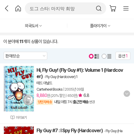
외국도서
플라이가이
이 분야에
11
개의 상품이 있습니다.
옵션
1
Hi, Fly Guy! (Fly Guy #1): Volume 1 (Hardcov
er)
-
Fly Guy (Hardcover) 1
테드 아널드
Cartwheel Books
|
2005년 09월
8,880
6.8
원 (20% 할인 / 450원)
내일 아침 7시
출근전 배송
양탄자배송
변경
미리보기
Fly Guy #7 : I Spy Fly (Hardcover)
-
Fly Guy (Ha