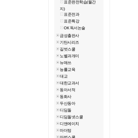
표준완전학습(월간
지)
표준전과
표준특강
OK 독서논술
금성출판사
기탄시리즈
길벗스쿨
노벨과개미
뉴매쓰
능률교육
대교
대한교과서
동아서적
동화사
두산동아
디딤돌
디딤돌넷스쿨
디앤에이치
마더텅
마법스쿨