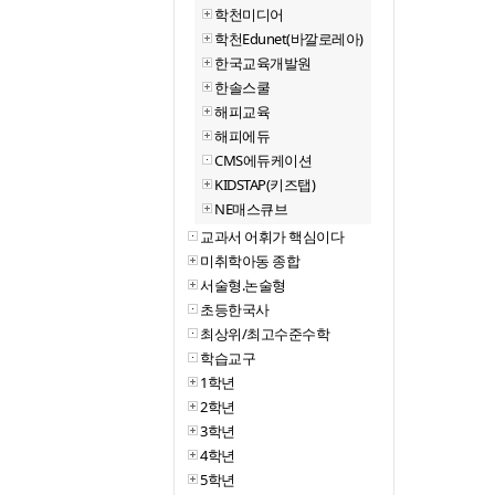
학천미디어
학천Edunet(바깔로레아)
한국교육개발원
한솔스쿨
해피교육
해피에듀
CMS에듀케이션
KIDSTAP(키즈탭)
NE매스큐브
교과서 어휘가 핵심이다
미취학아동 종합
서술형.논술형
초등한국사
최상위/최고수준수학
학습교구
1학년
2학년
3학년
4학년
5학년