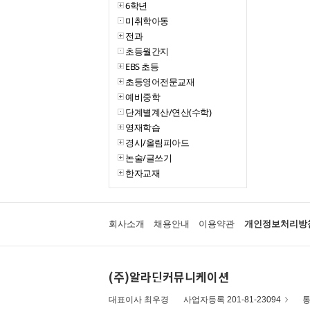
6학년
미취학아동
전과
초등월간지
EBS 초등
초등영어전문교재
예비중학
단계별계산/연산(수학)
영재학습
경시/올림피아드
논술/글쓰기
한자교재
회사소개
채용안내
이용약관
개인정보처리방
(주)알라딘커뮤니케이션
대표이사 최우경
사업자등록 201-81-23094
통