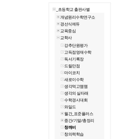
_초등학교 출판사별
개념원리수학연구소
경선식에듀
교육중심
교학사
강추단원평가
고득점영재수학
독서기록장
드릴만점
마이코치
새로이수학
생각먹고맴맴
생각의 실타래
수학경시대회
와일드
월간_표준플러스
중간/기말/총정리
창깨비
창의력학습