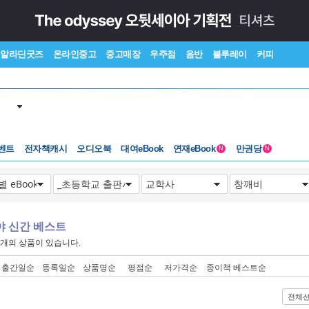
알라딘굿즈
온라인중고
중고매장
우주점
음반
블루레이
커피
벤트
전자책캐시
오디오북
대여eBook
연재eBook
만권당
N
N
야 신간 베스트
개의 상품이 있습니다.
출간일순
등록일순
상품명순
평점순
저가격순
종이책 베스트순
전체