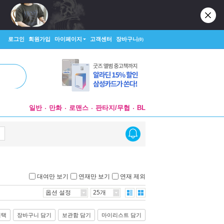
로그인
회원가입
마이페이지
고객센터
장바구니
(0)
일반
만화
로맨스
판타지/무협
BL
대여만 보기
연재만 보기
연재 제외
옵션 설정
25개
선택
장바구니 담기
보관함 담기
마이리스트 담기