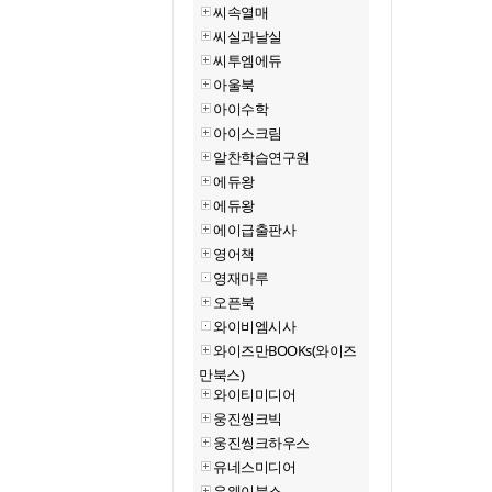
씨속열매
씨실과날실
씨투엠에듀
아울북
아이수학
아이스크림
알찬학습연구원
에듀왕
에듀왕
에이급출판사
영어책
영재마루
오픈북
와이비엠시사
와이즈만BOOKs(와이즈
만북스)
와이티미디어
웅진씽크빅
웅진씽크하우스
유네스미디어
유웨이북스