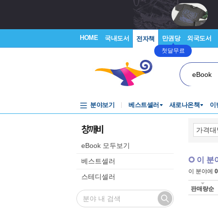
HOME
국내도서
만권당
외국도서
전자책
첫달무료
eBook
분야보기
베스트셀러
새로나온책
이
창깨비
eBook 모두보기
이 분
베스트셀러
이 분야에
0
스테디셀러
판매량순