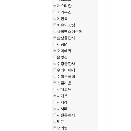
매스티안
메가북스
메인북
비유와상징
사피엔스어린이
삼성출판사
세광M
소마에듀
솔빛길
수경출판사
수와이야기
수학은국력
스쿨라움
시대교육
시매쓰
시서례
시서례
시원문화사
쎄듀
쓰리텀