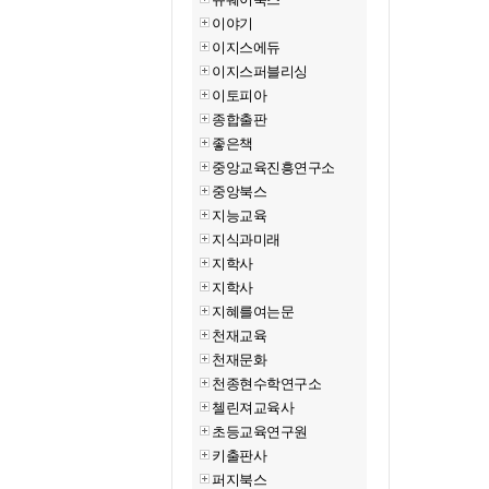
이야기
이지스에듀
이지스퍼블리싱
이토피아
종합출판
좋은책
중앙교육진흥연구소
중앙북스
지능교육
지식과미래
지학사
지학사
지혜를여는문
천재교육
천재문화
천종현수학연구소
첼린져교육사
초등교육연구원
키출판사
퍼지북스